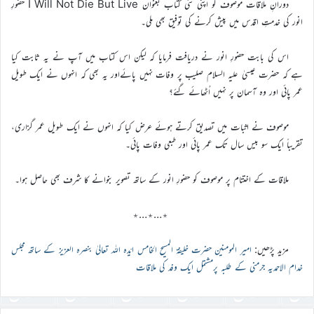
دورانِ ملاقات موصوف کو اپنی نئی کتاب بعنوان I Will Not Die But Live حضورِ
انور کی خدمتِ اقدس میں پیش کرنے کی توفیق بھی ملی۔
اس کی بابت حضورِ انور نے دریافت فرمایا کہ لیکن اس کتاب میں آپ نے یہ ثابت کیا
ہے کہ حضرت عیسیٰ علیہ السلام صلیب پر وفات نہیں پائےاور یہ بھی کہ انہوں نے ایک طویل
عمر پائی اور وہ آسمان پر نہیں اُٹھائے گئے؟
موصوف نے اثبات میں تصدیق کرتے ہوئے عرض کیا کہ انہوں نے ایک طویل عمر گزاری،
تقریباً ایک سو بیس سال تک عمر پائی اور طبعی وفات پائی۔
ملاقات کے اختتام پر موصوف کو حضورِ انور کے ساتھ تصویر بنوانے کا شرف بھی حاصل ہوا۔
٭…٭…٭
مزید پڑھیں:
امیر المومنین حضرت خلیفۃ المسیح الخامس ایّدہ اللہ تعالیٰ بنصرہ العزیز کے ساتھ مجلس
خدام الاحمدیہ جرمنی کے طلبہ پرمشتمل ایک وفد کی ملاقات