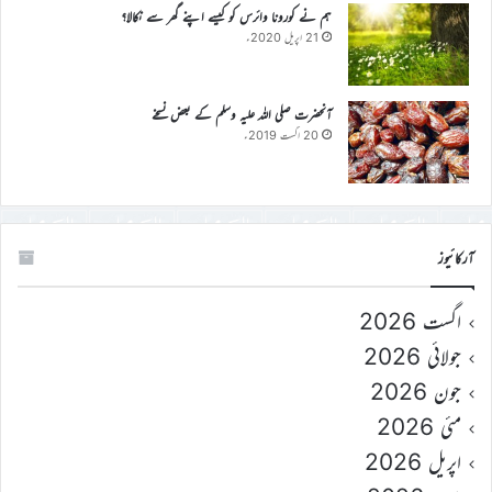
ہم نے کورونا وائرس کو کیسے اپنے گھر سے نکالا؟
21 اپریل 2020ء
آنحضرت صلی اللہ علیہ وسلم کے بعض نسخے
20 اگست 2019ء
آرکائیوز
اگست 2026
جولائی 2026
جون 2026
مئی 2026
اپریل 2026