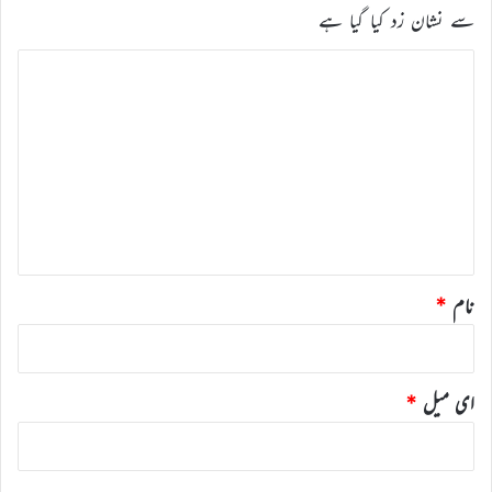
سے نشان زد کیا گیا ہے
ت
ب
ص
ر
ہ
*
نام
*
ای میل
*