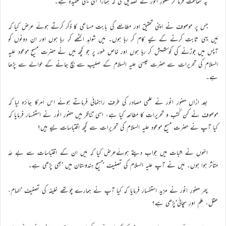
یہ سماعت فرما کر حضورِ انور نے تصدیق کی کہ ہمارا بھی یہی عقیدہ ہے۔
جس پر موصوف نے اپنی تحقیق اور مطالعے کی بابت مساعی کا ذکر کرتے ہوئے عرض کیا کہ
مَیں یہی ثابت کرنے کے لیے کام کر رہا ہوں۔ مَیں شواہد اکٹھے کر رہا ہوں اور ان دونوں کو
آپس میں جوڑنے کی کوشش کر رہا ہوں اور خاص طور پر جو کچھ مَیں نے حضرت مسیح موعود علیہ
السلام کی تحریرات سے حضرت عیسیٰ علیہ السلام کے صلیب سے بچ جانے کے حوالے سے پڑھا
ہے۔
بعد ازاں حضورِ انور نے علمی مصادر کی طرف راہنمائی فرماتے ہوئے اس اَمرکا جائزہ لیا کہ
موصوف نے کن کُتب و تحریرات کا مطالعہ کیا ہے، اسی تناظر میں حضورِ انور نے استفسار فرمایا کہ
کیا آپ نے حضرت مسیح موعود علیہ السلام کی تحریرات سے کچھ اقتباسات لیے ہیں؟
انہوں نے اثبات میں جواب دیتے ہوئےعرض کیا کہ مَیں ان کے اقتباسات سے بے حدّ
متأثر ہوا ہوں۔ مَیں نے آپ علیہ السلام کی تصنیف ’مسیح ہندوستان میں ‘بھی پڑھی ہے۔
پھر حضورِ انور نے مزید استفسار فرمایا کہ کیا آپ نے ہمارے چوتھے خلیفہ کی تصنیف ’الہام،
عقل، علم اور سچائی‘پڑھی ہے؟