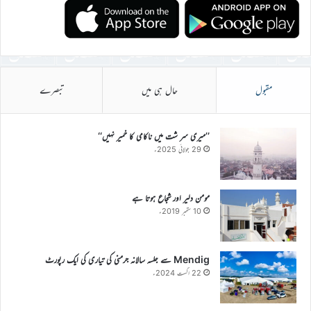
مقبول
حال ہی میں
تبصرے
’’میری سر شت میں ناکامی کا خمیر نہیں‘‘
29 جولائی 2025ء
مومن دلیر اور شجاع ہوتا ہے
10 ستمبر 2019ء
Mendig سے جلسہ سالانہ جرمنی کی تیاری کی ایک رپورٹ
22 اگست 2024ء