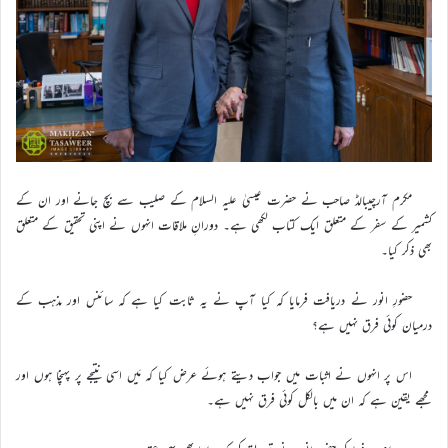
مکرم آرچیبالڈ صاحب نے حضرت عیسیٰ علیہ السلام کے صلیب سے بچ جانے اور ان کے
کشمیر کے سفر کے متعلق ایک کتاب لکھی ہے۔ دورانِ ملاقات انہوں نے اپنی تحقیق کے متعلق
بھی ذکر کیا۔
حضورِ انور نے دریافت فرمایا کہ کیا آپ نے یہ ثابت کیا ہے کہ سائنس اور مذہب کے
درمیان کوئی فرق نہیں ہے؟
اس پر انہوں نے اثبات میں جواب دیتے ہوئے عرض کیا کہ مَیں اسی نتیجے پر پہنچا ہوں اور
مجھے یقین ہے کہ ان میں بالکل کوئی فرق نہیں ہے۔