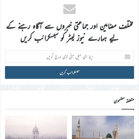
مختلف مضامین اور جماعتی خبروں سے آگاہ رہنے کے
لیے ہمارے نیوز لیٹر کو سبسکرائب کریں
اپنا
ای
میل
آئی
ڈی
درج
کریں
متعلقہ مضمون