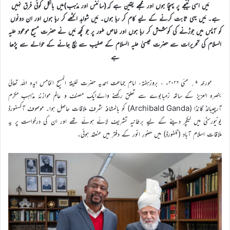
مَیں اسی نتیجے پر پہنچا ہوں اور مجھے یقین ہے کہ(سائنس اور مذہب)میں بالکل کوئی فرق نہیں
ہے۔ مَیں یہی ثابت کرنے کے لیے کام کر رہا ہوں۔ مَیں شواہد اکٹھے کر رہا ہوں اور ان دونوں
کو آپس میں جوڑنے کی کوشش کر رہا ہوں اور خاص طور پر جو کچھ مَیں نے حضرت مسیح موعود علیہ
السلام کی تحریرات سے حضرت عیسیٰ علیہ السلام کے صلیب سے بچ جانے کے حوالے سے پڑھا
ہے
مورخہ ۹؍ مئی ۲۰۲۶ء ، بروزہفتہ، امام جماعت احمدیہ حضرت خلیفۃ المسیح الخامس ایّدہ اللہ تعالیٰ
بنصرہ العزیز کے ساتھ زمبابوے سے تعلق رکھنے والےایک مصنف و عالمِ موازنۂ مذاہب مکرم
آرچیبالڈ گانڈا (Archibald Ganda) کو بالمشافہ شرفِ ملاقات حاصل ہوا۔ موصوف آکسفورڈ
یونیورسٹی میں لیکچر دینے کے لیے برطانیہ تشریف لائے ہوئے تھے اور ان کی درخواست پر یہ
ملاقات اسلام آباد (ٹِلفورڈ) میں حضورِ انور کے دفتر میں منعقد ہوئی۔