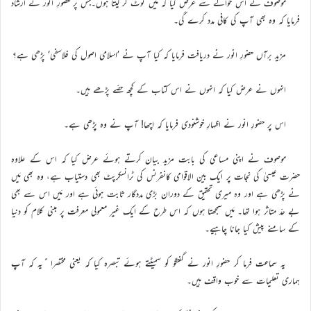
موصوف نے اس حوالے سے عرض کیا کہ مَیں نوٹ کر لیتا ہوں۔جس پر حضورِ انور نے ارشاد
فرمایا کہ وہ بھی آپ کی کافی مدد کرے گی۔
مزید برآں حضورِ انور نے دریافت فرمایا کہ کیا آپ نے ’اسلامی اصول کی فلاسفی‘ پڑھی ہے؟
انہوں نے عرض کیا کہ انہوں نے اس کتاب کے کچھ حصّے پڑھے ہیں۔
اس پر حضورِ انور نے اظہارِ خوشنودی فرمایا کہ اچھا! آپ نے وہ پڑھی ہے۔
موصوف نے اپنی مساعی کی بابت مزید بیان کرتے ہوئے عرض کیا کہ اس کے علاوہ
حضرت عیسیٰ کی نجات پر ایک بین الاقوامی کانفرنس کی ٹرانسکرپٹ بھی دستیاب ہے، وہ بھی مَیں
نے پڑھی ہے اور وہ میری تحقیق کے دوران بڑی مددگار ثابت ہوئی ہے اور مَیں اس سے بھی
بے حدّ متاثر ہوا تھا۔ مَیں سمجھتا ہوں کہ اس طرح کے ایک غیر معمولی معرفت پر مبنی کلام کو دنیا
کے سامنے پیش کیا جانا چاہیے۔
یہ سماعت فرما کر حضورِ انور نے گفتگو کو سمیٹتے ہوئے تبصرہ کیا کہ یعنی مختصرا ًیہ کہ آپ
ہماری تعلیمات سے خوب واقف ہیں۔