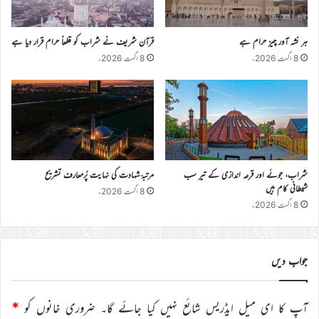
ہر نشہ آور چیز حرام ہے
قرآن شریف نے شراب کو قطعاً حرام قرار دیا ہے
8 اگست 2026ء
8 اگست 2026ء
شراب، جوئے اور قرعہ اندازی کے تیر سب
مرتبۂ شہادت کی نہایت پُرمعارف تشریح
شیطانی کام ہیں
8 اگست 2026ء
8 اگست 2026ء
جواب دیں
آپ کا ای میل ایڈریس شائع نہیں کیا جائے گا۔
ضروری خانوں کو
*