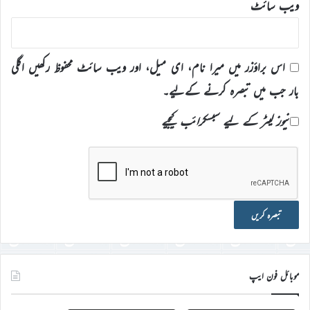
ویب‌ سائٹ
اس براؤزر میں میرا نام، ای میل، اور ویب سائٹ محفوظ رکھیں اگلی
بار جب میں تبصرہ کرنے کےلیے۔
نیوز لیٹر کے لیے سبسکرائب کیجیے
موبائل فون ایپ