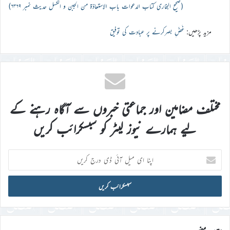
(صحیح البخاری كتاب الدعوات باب الاستعاذۃ من الجبن و الکسل حدیث نمبر ۶۳۶۹)
مزید پڑھیں:
غَضِّ بصرکرنے پر عبادت کی توفیق
مختلف مضامین اور جماعتی خبروں سے آگاہ رہنے کے
لیے ہمارے نیوز لیٹر کو سبسکرائب کریں
اپنا
ای
میل
آئی
ڈی
درج
کریں