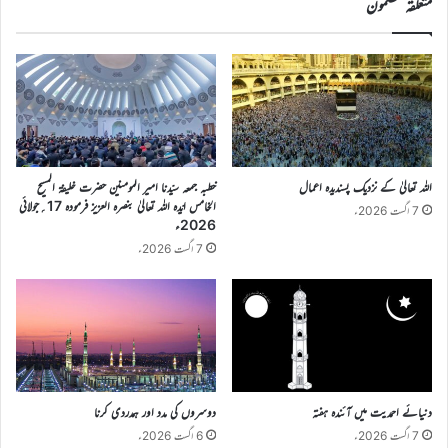
متعلقہ مضمون
اللہ تعالیٰ کے نزدیک پسندیدہ اعمال
خطبہ جمعہ سیّدنا امیر المومنین حضرت خلیفۃ المسیح
الخامس ایّدہ اللہ تعالیٰ بنصرہ العزیز فرمودہ 17؍جولائی
7 اگست 2026ء
2026ء
7 اگست 2026ء
دنیائے احمدیت میں آئندہ ہفتہ
دوسروں کی مدد اور ہمدردی کرنا
7 اگست 2026ء
6 اگست 2026ء