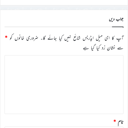
جواب دیں
آپ کا ای میل ایڈریس شائع نہیں کیا جائے گا۔
ضروری خانوں کو
*
سے نشان زد کیا گیا ہے
ت
ب
ص
ر
ہ
*
نام
*