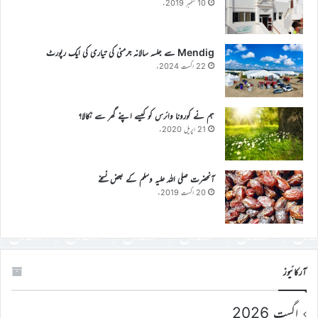
10 ستمبر 2019ء
Mendig سے جلسہ سالانہ جرمنی کی تیاری کی ایک رپورٹ
22 اگست 2024ء
ہم نے کورونا وائرس کو کیسے اپنے گھر سے نکالا؟
21 اپریل 2020ء
آنحضرت صلی اللہ علیہ وسلم کے بعض نسخے
20 اگست 2019ء
آرکائیوز
اگست 2026