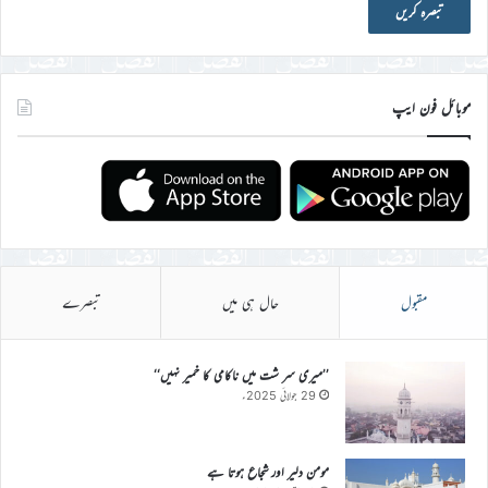
موبائل فون ایپ
مقبول
حال ہی میں
تبصرے
’’میری سر شت میں ناکامی کا خمیر نہیں‘‘
29 جولائی 2025ء
مومن دلیر اور شجاع ہوتا ہے