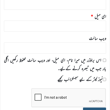
ای میل
*
ویب‌ سائٹ
اس براؤزر میں میرا نام، ای میل، اور ویب سائٹ محفوظ رکھیں اگلی
بار جب میں تبصرہ کرنے کےلیے۔
نیوز لیٹر کے لیے سبسکرائب کیجیے