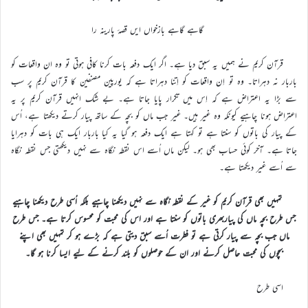
گاہے گاہے بازخواں ایں قصۂ پارینہ را
قرآن کریم نے ہمیں یہ سبق دیا ہے۔ اگر ایک دفعہ بات کرنا کافی ہوتی تو وہ ان واقعات کو
باربار نہ دہراتا۔ وہ تو اِن واقعات کو اِتنا دہراتا ہے کہ یورپین مصنفین کا قرآن کریم پر سب
سے بڑا یہ اعتراض ہے کہ اِس میں تکرار پایا جاتا ہے۔ بے شک انہیں قرآن کریم پر یہ
اعتراض ہونا چاہیے کیونکہ وہ غیر ہیں۔ غیر جب ماں کو بچہ کے ساتھ پیار کرتے دیکھتا ہے، اُس
کے پیار کی باتوں کو سنتا ہے تو کہتا ہے ایک دفعہ ہو گیا یہ کیا باربار ایک ہی بات کو دہرایا
جاتا ہے۔ آخر کوئی حساب بھی ہو۔ لیکن ماں اُسے اس نقطہ نگاہ سے نہیں دیکھتی جس نقطہ نگاہ
سے اُسے غیر دیکھتا ہے۔
تمہیں بھی قرآن کریم کو غیر کے نقطہ نگاہ سے نہیں دیکھنا چاہیے بلکہ اُسی طرح دیکھنا چاہیے
جس طرح بچہ ماں کی پیاربھری باتوں کو سنتا ہے اور اس کی محبت کو محسوس کرتا ہے۔ جس طرح
ماں جب بچہ سے پیار کرتی ہے تو فطرت اُسے سبق دیتی ہے کہ بڑے ہو کر تمہیں بھی اپنے
بچوں کی محبت حاصل کرنے اور ان کے حوصلوں کو بلند کرنے کے لیے ایسا کرنا ہو گا۔
اسی طرح