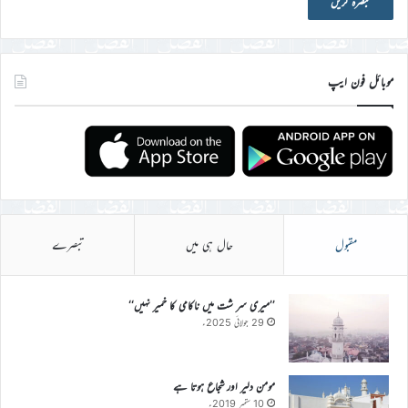
موبائل فون ایپ
مقبول
حال ہی میں
تبصرے
’’میری سر شت میں ناکامی کا خمیر نہیں‘‘
29 جولائی 2025ء
مومن دلیر اور شجاع ہوتا ہے
10 ستمبر 2019ء