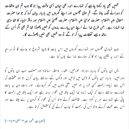
تمہیں بھی یاد رکھنا چاہیے کہ تمہارے اندر بھی ایمان اُسی وقت پیدا ہو گا جب تم اِن واقعات
کو دہرانے لگ جاؤ گے، تم اپنی مجلسوں اور اپنے گھروں میں باربار بیان کرو کہ جو خدا حضرت
اسحاق علیہ السّلام، حضرت موسیٰ علیہ السّلام، حضرت عیسیٰ علیہ السّلام اور دیگر انبیاء کا تھا وہی
خدا تمہارا ہے۔ جس طرح خدا نے اپنے ان پیارے بندوں کو نہیں چھوڑا تھا تم بھی اگر اُس کے
ساتھ ویسے تعلّقات پیدا کر لو گے تو وہ تمہیں بھی نہیں چھوڑے گا۔
جب تمہاری مجلسوں اور تمہارے گھروں میں اِس بات کا چرچا شروع ہو جائے گا تو ہر بچہ
کے اندر یہ یقین پیدا ہو گا کہ ہمارے خدا نے یوں کہا ہے۔
پس اِن باتوں کو باربار دہراؤ، عورتیں، علماء، واعظ، اساتذہ اور مصنف سب اِن باتوں کو
دہرائیں۔ باربار ان باتوں کو ذہن میں لائیں اور لوگوں کے سامنے بیان کریں تا وہ حقیقت کہ
جس سے زیادہ رحمت کسی فرد پر ہو نہیں سکتی دلوں میں گھر کرجائے۔ اور رات دن یہ بات
تمہارے سامنے رہے کہ ایک زندہ خدا ایک ہاتھ میں تلوار برہنہ لیے اور ایک ہاتھ میں رحمت کا
پانی لیے تمہارے سر پر کھڑا ہے۔ مخالفت کرنے والا اُس کی تلوار کو گردن پر لے لیتا ہے اور
اُس سے محبت کرنے والا اُس کی رحمت کو جذب کرنے کی کوشش کرتا ہے۔
(خطبات محمود جلد۳۲ صفحہ۹۸تا۱۰۲)