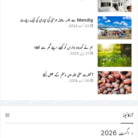
Mendig سے جلسہ سالانہ جرمنی کی تیاری کی ایک رپورٹ
22 اگست 2024ء
ہم نے کورونا وائرس کو کیسے اپنے گھر سے نکالا؟
21 اپریل 2020ء
آنحضرت صلی اللہ علیہ وسلم کے بعض نسخے
20 اگست 2019ء
آرکائیوز
اگست 2026