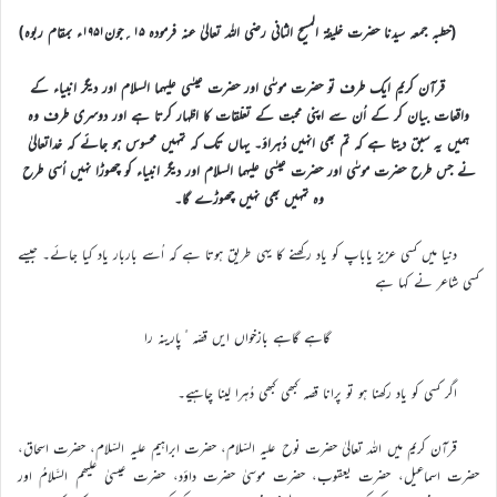
(خطبہ جمعہ سیدنا حضرت خلیفۃ المسیح الثانی رضی اللہ تعالیٰ عنہ فرمودہ ۱۵؍جون۱۹۵۱ء بمقام ربوہ)
قرآن کریم ایک طرف تو حضرت موسٰی اور حضرت عیسٰی علیہما السلام اور دیگر انبیاء کے
واقعات بیان کر کے اُن سے اپنی محبت کے تعلّقات کا اظہار کرتا ہے اور دوسری طرف وہ
ہمیں یہ سبق دیتا ہے کہ تم بھی انہیں دُہراؤ۔ یہاں تک کہ تمہیں محسوس ہو جائے کہ خداتعالیٰ
نے جس طرح حضرت موسٰی اور حضرت عیسٰی علیہما السلام اور دیگر انبیاء کو چھوڑا نہیں اُسی طرح
وہ تمہیں بھی نہیں چھوڑے گا۔
دنیا میں کسی عزیز یاباپ کو یاد رکھنے کا یہی طریق ہوتا ہے کہ اُسے باربار یاد کیا جائے۔ جیسے
کسی شاعر نے کہا ہے
گاہے گاہے بازخواں ایں قصّہ ٔپارینہ را
اگر کسی کو یاد رکھنا ہو تو پرانا قصہ کبھی کبھی دُہرا لینا چاہیے۔
قرآن کریم میں اللہ تعالیٰ حضرت نوح علیہ السّلام، حضرت ابراہیم علیہ السّلام، حضرت اسحاق،
حضرت اسماعیل، حضرت یعقوب، حضرت موسیٰ حضرت داؤد، حضرت عیسیٰ علیھم السَّلامُ اور