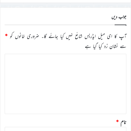
جواب دیں
آپ کا ای میل ایڈریس شائع نہیں کیا جائے گا۔
ضروری خانوں کو
*
سے نشان زد کیا گیا ہے
ت
ب
ص
ر
ہ
*
نام
*