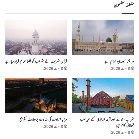
متعلقہ مضمون
ہر نشہ آور چیز حرام ہے
قرآن شریف نے شراب کو قطعاً حرام قرار دیا ہے
8 اگست 2026ء
8 اگست 2026ء
شراب، جوئے اور قرعہ اندازی کے تیر سب
مرتبۂ شہادت کی نہایت پُرمعارف تشریح
شیطانی کام ہیں
8 اگست 2026ء
8 اگست 2026ء