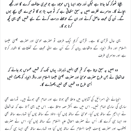
چلتے ٹھوکر کھا جاتا ہے لیکن اَور وجود ایسا پاس موجود ہے جو تیری حفاظت کرے گا اور تجھے
بچائے گا۔
دوسرے فطرت ہمیں یہ سبق سکھاتی ہے کہ تُو جب بڑا ہو گا تو تیرے بھی بچے ہوں
گے۔ اُن کی محبت حاصل کرنے اور ان کے حوصلے درست کرنے کے لیے تمہیں بھی یہی کچھ
کرنا ہو گا۔
یہی حال قرآن کا ہے۔ قرآن کریم ایک طرف تو حضرت موسیٰ اور حضرت عیسیٰ علیہما
السلام اور دیگر انبیاء کے واقعات بیان کر کے اُن سے اپنی محبت کے تعلّقات کا اظہار کرتا
ہے اور دوسری طرف
وہ ہمیں یہ سبق دیتا ہے کہ تم بھی انہیں دُہراؤ۔ یہاں تک کہ تمہیں محسوس ہو جائے کہ
خداتعالیٰ نے جس طرح حضرت موسیٰ اور حضرت عیسیٰ علیہما السلام اور دیگر انبیاء کو چھوڑا نہیں
اُسی طرح وہ تمہیں بھی نہیں چھوڑے گا۔
انبیائے بنی اسرائیل کی کتابوں میں وعظ بھی ہوتا ہے اور الہام بھی ہوتے ہیں۔ تورات بھی
ساری کی ساری الہام نہیں۔ اس میں سے اکثر حصہ وعظ ہے۔ اِس میں یہی آتا ہے کہ خداتعالیٰ
نے ابراہیم کے ساتھ یوں کیا، موسیٰ کے ساتھ یوں کیا، داؤد کے ساتھ یوں کیا تمہارے ساتھ بھی
وہ ایسا ہی کرے گا۔ اُس نے حضرت اسحاق علیہ السّلام کے ساتھ یوں کیا، اس نے حضرت
یعقوب اور حضرت یوسف علیہما السلام کے ساتھ یوں کیا وہ تمہارے ساتھ بھی ایسا ہی کرے