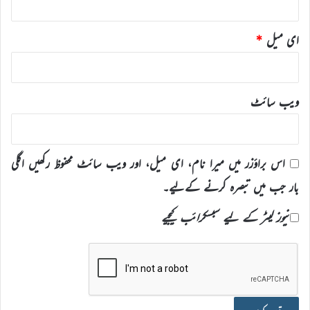
ای میل
*
ویب‌ سائٹ
اس براؤزر میں میرا نام، ای میل، اور ویب سائٹ محفوظ رکھیں اگلی
بار جب میں تبصرہ کرنے کےلیے۔
نیوز لیٹر کے لیے سبسکرائب کیجیے