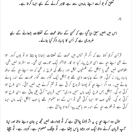
تعلق کو جو اُسے اپنے بندوں سے ہے ظاہر کرنے کے لیے ایسا کرتا ہے۔
پھر
اِس میں ہمیں سبق دیا گیا ہے کہ کسی کے ساتھ محبت کے تعلّقات بڑھانے کے لیے
ضروری ہے کہ اُس کا باربار ذکر کیا جائے۔
قرآن کریم کہتا ہے کہ اگر تم آپس میں محبت کے تعلقات بڑھانا چاہتے ہو تو یوں کرو۔ حوّا
نے بھی اپنے بچہ سے اِسی طرح پیار کیا ہو گا۔ حوّاآخر ایک عورت ہی تھی۔ وہ سقراط نہیں تھی،
افلاطون نہیں تھی یا آجکل کے فلسفیوں ہیکل اور برکلے کی طرح نہ تھی کہ وہ اپنے بچہ کے ساتھ
باربار پیار نہ کرتی۔ حوّا کے جذبات وہی تھے جو آجکل ایک گنوار سے گنوار عورت کے اندر پائے
جاتے ہیں۔ وہ اگر اپنے بچہ کو چومنا شروع کر تی ہے تو ختم کرنے میں نہیں آتی۔ اسی طرح حوّا
کرتی ہو گی۔ آجکل جس طرح ایک ماں ’’میں واری‘‘ ’’میں قربان‘‘ کرتی چلی جاتی ہے اِسی طرح حوّا
کرتی ہو گی۔ لیکن جب حوّا ایسا کرتی تھی تو اس کے دو مفہوم تھے یا جب آجکل ایک ماں ایسا
کرتی ہے تو فطرت بچہ کے اندر دو باتیں پیدا کروانا چاہتی ہے۔
اوّل وہ اپنے بچہ پر یہ اثر ڈالنا چاہتی ہے کہ تُو لاوارث نہیں تجھ پر جان دینے والا اور اپنا
آپ قربان کرنے والا ایک اور وجود پاس بیٹھا ہے۔ تُو بیشک معصوم ہے، کمزور ہے، تُو چلتے