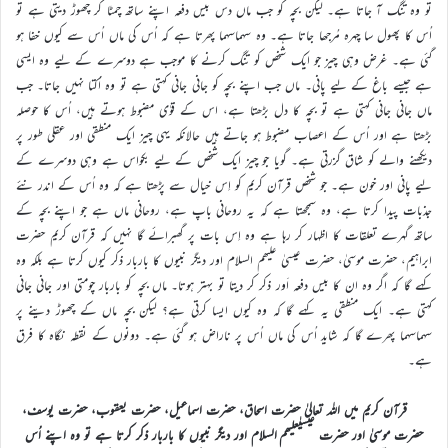
تو وہ تنگ آ جاتا ہے۔ لیکن بچہ کو جب ماں دس بیس دفعہ اپنے ساتھ چمٹا کر چھوڑ دیتی ہے تو
اُس کا پھول سا چہرہ مُرجھا جاتا ہے۔ وہ سہماسہما پھرتا ہے کہ اُس کی ماں اُس سے کیوں خفا ہو
گئی ہے۔ غرض وہی چیز جو ایک شخص کو تنگ کرنے کا موجب ہے دوسرے کے لیے وہ ایسی
ہے جیسے باغ کے لیے پانی۔ ماں جب اپنے بچہ کو جانی جانی کہتی ہے تو وہ اُکتا نہیں جاتا۔ جب
ماں جانی جانی کہتی ہے تو بچہ کا دل بڑھتا ہے، اس کے قوٰی مضبوط ہوتے ہیں، اُس کا حوصلہ
بڑھتا ہے اور اُس کے اعصاب مضبوط ہو جاتے ہیں حالانکہ یہی چیز ایک منطقی اور عقلی طور پر
دیکھنے والے کو شاق گزرتی ہے۔ گویا جو چیز ایک شخص کے لیے بکواس ہے وہی دوسرے کے
لیے پانی اور خون ہے۔ جو شخص قرآن کریم کو اِس خیال سے پڑھتا ہے کہ وہ اُس کے اندر نئے
جذبات پیدا کرتا ہے، وہ سمجھتا ہے کہ یہ روحانی باپ ہے، روحانی ماں ہے جو اپنے بچہ کے
ساتھ گہرے تعلقات کا اظہار کر رہا ہے وہ اِس بات پر گھبرائے گا نہیں کہ قرآن کریم حضرت
ابراہیم، حضرت موسیٰ، حضرت عیسیٰ علیھم السلام اور دیگر نبیوں کا باربار ذکر کیوں کرتا ہے بلکہ وہ
کہے گا کہ اگر وہ ان کا بیس دفعہ اَور ذکر کر دیتا تو بہتر ہوتا۔ ماں بچہ کو باربار چومتی اور جانی جانی
کہتی ہے۔ ایک منطقی یہ کہے گا کہ وہ کیوں ایسا کرتی ہے؟ لیکن بچہ ماں کے چھوڑ دینے پر
سہماسہما پھرے گا کہ شاید اُس کی ماں اُس پر ناراض ہو گئی ہے۔ دونوں کے نقطہ نگاہ کا فرق
ہے۔
قرآن کریم میں اللہ تعالیٰ حضرت اسحاق، حضرت اسماعیل، حضرت یعقوب، حضرت یوسف،
حضرت موسیٰ اور حضرت عیسیٰعلیھم السلام اور دیگر نبیوں کا باربار ذکر کرتا ہے تو وہ اپنے اُس