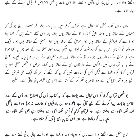
رکھنے والا اور اُس کی پیار کی باتوں کو سننے والا اِس بات پر کسی اعتراض کو قبول کرنے کے لیے
تیار ہوتا ہے۔
پس جہاں تک عقل کا سوال ہے قرآن کریم میں یہ بات دیکھ کر طبیعت زچ ہو گی کہ
سلیمان کے ساتھ یوں واقعہ پیش آیا، داؤدؑ کے ساتھ یوں ہوا۔ پھر دس صفحے آگے چل کر لکھا ہوا
ہوتا ہے کہ ابراہیمؑ کے ساتھ یوں ہوا، موسیٰؑ کے ساتھ یوں ہوا، عیسیٰؑ کے ساتھ یوں ہوا۔ ایک
دو دفعہ تو انسان اِس بات کو برداشت کر لیتا ہے لیکن پندرہ سولہ صفحات کے بعد پھر یہ لکھا ہوتا
ہے کہ موسیٰؑ کے ساتھ یوں ہوا، داؤدؑ کے ساتھ یوں ہوا، سلیمانؑ نے یہ یہ قربانیاں کیں، عیسیٰؑ
نے یہ یہ قربانیاں کیں، لوگوں نے فلاںفلاں نبی کے ساتھ یوں کیا۔ غرض جو شخص عقلی طور پر
قرآن کریم کو دیکھتا ہے لیکن اُس کی عادت نہیں کہ یہ کہہ سکے کہ ہر جگہ ایک نئی غرض کے
لیے ہر واقعہ بتایا گیا ہے وہ ظاہر پر نظر کر کے کہتا ہے اِس میں تکرار پائی جاتی ہے۔ لیکن
جو شخص قرآن کریم کو اِس خیال سے پڑھتا ہے کہ یہ کتاب اُس کی اصلاح اور اُس کے اندر
خاص جذبات پیدا کرنے کے لیے آئی ہے (خواہ وہ ان باریکیوں کا عارف نہ ہو) وہ اسے بالکل
اَور نقطہ نگاہ سے دیکھتا ہے۔ وہ قرآن کریم کو اُس نقطہ نگاہ سے دیکھتا ہے جس نقطہ نگاہ سے
بچہ ماں کو دیکھتا ہے اور اس کی پیاری باتوں کو سنتا ہے۔
خالی عقل سے دیکھنے والا جب ماں کو دوچار دفعہ دیکھتا ہے اور اُسے جانی جانی کہتے سنتا ہے