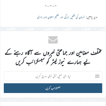
٭…٭…٭
مزید پڑھیں:
انسان کی قلیل زندگی اور عظیم الشان ذمہ داری
مختلف مضامین اور جماعتی خبروں سے آگاہ رہنے کے
لیے ہمارے نیوز لیٹر کو سبسکرائب کریں
اپنا
ای
میل
آئی
ڈی
درج
کریں