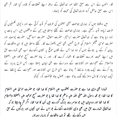
گا۔ انہوں نے اِس سے سبق سیکھا اور خداتعالیٰ کے ساتھ اپنے تعلّقات کو ظاہر کیا تھا۔ تم بھی
اِس سے سبق حاصل کرو اورخداتعالیٰ کی محبت کو بڑھاؤ۔
میں دیکھتا ہوں کہ ہماری جماعت طبعی سبقوں کی طرف کم توجہ کرتی ہے اور دنیوی فلسفیوں کی
طرف زیادہ توجہ رکھتی ہے۔ ہماری جماعت کے کتنے واعظ ہیں جن کے وعظوں میں اِس بات پر
زور دیا جاتا ہے کہ خداتعالیٰ حضرت ابراہیم، حضرت اسحاق، حضرت اسماعیل، حضرت یوسف اور
حضرت موسیٰ علیھم السلام کی طرح تمہیں بھی نہیں چھوڑے گا۔ کتنے واعظ ہیں جو اِن واقعات کو
بیان کر کے یہ بتاتے ہوں کہ وہ خدا جس نے فلاں موقع پر نشان دکھائے اب بھی تمہارے حق
میں اپنے محبت بھرے تعلّقات کا اظہار کرے گا۔ دُور نہ جاؤ حضرت مسیح موعود علیہ الصلوٰۃ
والسلام کے معجزات اور نشانات کے دہرانے سے بھی ایمان بڑھتا ہے۔ جس طرح باربار کے
یاد کرنے سے ایک چہرہ سامنے آ جاتا ہے اِسی طرح ان نشانات اور معجزات کے پڑھنے سے
ایک ایماندار کا دل دھڑکنے لگ جاتا ہے۔ بھول جاؤ مخالفت کو۔ کیونکہ
تمہارا بھی وہی خدا ہے جو حضرت یعقوب علیہ السّلام کا خدا تھا، جو حضرت موسیٰ علیہ السّلام
کا خدا تھا، جو محمد رسول اللہ صلی اللہ علیہ وسلم کا خدا تھا یا جو حضرت مسیح موعود علیہ الصلوٰۃ والسلام
کا خدا تھا اور درمیان میں جو دوسرے بزرگ گزرے ہیں اُن کا خدا تھا۔ اگر تم چاہتے ہو کہ
خداتعالیٰ تمہارے حق میں بھی وہی نشانات دکھائے جو اس نے ان نبیوں اور بزرگوں کے حق
میں دکھائے تھے تو اِن واقعات کو باربار دہراؤ۔