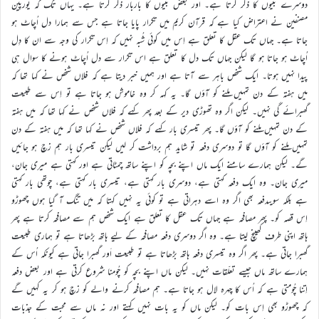
دوسرے نبیوں کا ذکر کرتا ہے۔ اور بعض نبیوں کا باربار ذکر کرتا ہے۔ یہاں تک کہ یورپین
مصنفین نے اعتراض کیا ہے کہ قرآن کریم میں تکرار پایا جاتا ہے جس سے ہمارا دل اُچاٹ ہو
جاتا ہے۔ جہاں تک عقل کا تعلق ہے اِس میں کوئی شُبہ نہیں کہ اِس تکرار کی وجہ سے ان کا دِل
اُچاٹ ہو جاتا ہو گا لیکن جہاں تک دل کا تعلق ہے اس تکرار سے دل اُچاٹ ہونے کا سوال ہی
پیدا نہیں ہوتا۔ ایک شخص باہر سے آتا ہے اور ہمیں خبر دیتا ہے کہ فلاں شخص نے کہا تھا کہ
میں ہفتہ کے دن تمہیں ملنے کو آؤں گا۔ یہ کہہ کر وہ خاموش ہو جاتا ہے تو اِس سے طبیعت
گھبرائے گی نہیں۔ لیکن اگر وہ تھوڑی دیر کے بعد پھر کہے کہ فلاں شخص نے کہا تھا کہ میں ہفتہ
کے دن تمہیں ملنے کو آؤں گا۔ پھر تیسری بار کہے کہ فلاں شخص نے کہا تھا کہ میں ہفتہ کے دن
تمہیں ملنے کو آؤں گا تو دوسری دفعہ تو شاید ہم برداشت کر لیں لیکن تیسری بار ہم زچ ہو جائیں
گے۔ لیکن ہمارے سامنے ایک ماں اپنے بچہ کو اپنے ساتھ چمٹاتی ہے اور کہتی ہے میری جان،
میری جان۔ وہ ایک دفعہ کہتی ہے، دوسری بار کہتی ہے، تیسری بار کہتی ہے، چوتھی بار کہتی
ہے بلکہ سویںدفعہ بھی اگر وہ اسے دہراتی ہے تو کوئی یہ نہیں کہتا کہ میں تنگ آ گیا ہوں چھوڑو
اِس قصہ کو۔ پھر مصافحہ ہے جہاں تک عقل کا تعلق ہے ایک شخص ہم سے مصافحہ کرتا ہے پھر
ہاتھ اپنی طرف کھینچ لیتا ہے۔ وہ اگر دوسری دفعہ مصافحہ کے لیے ہاتھ بڑھاتا ہے تو ہماری طبیعت
گھبرا جاتی ہے۔ پھر اگر وہ تیسری دفعہ ہاتھ بڑھاتا ہے تو طبیعت اَور گھبرا جاتی ہے کیونکہ اُس کے
ہمارے ساتھ ماں جیسے تعلّقات نہیں۔ لیکن ماں اپنے بچہ کو چُومنا شروع کرتی ہے اور بعض دفعہ
اِتنا چُومتی ہے کہ اُس کا چہرہ لال ہو جاتا ہے۔ ہم مصافحہ کرنے والے کو زچ ہو کر یہ کہیں گے
کہ چھوڑو بھی اِس بات کو۔ لیکن ماں کو یہ بات نہیں کہتے اور نہ ماں سے محبت کے جذبات