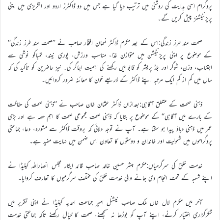
پروگرام اسی ہدایت کی روشنی میں ترتیب دیا گیا ہے جس میں دو ڈاکٹرز اردو اور انگریزی میں اپنی
پریزنٹیشنز پیش کریں گے۔
صحت مند طرز زندگی:اس کے بعد مکرم ڈاکٹر نعمان افتخار صاحب نے ’’صحت مند طرز زندگی‘‘
کے موضوع پر اپنی پریزنٹیشن میں متوازن غذا، مناسب ورزش، پوری نیند، تمباکو نوشی سے
اجتناب، وزن، شوگر اور بلڈ پریشر کو قابو میں رکھنے کی اہمیت اجاگر کی۔ نیز حاضرین کو تاکید کی کہ
سال میں کم از کم ایک مرتبہ اپنے ڈاکٹر کے ذریعے خون کا معائنہ ضرور کروائیں۔
ذہنی صحت کے متعلق آگاہی:بعدازاں ڈاکٹر عثمان خان صاحب نے ’’ذہنی صحت کی حفاظت
کے بارے میں آگاہی‘‘ کے موضوع پر بتایا کہ ذہنی صحت مجموعی صحت کا اہم حصہ ہے اور بڑی
عمر میں ذہنی دباؤ پیدا ہو سکتا ہے۔ آپ نے توجہ دلائی کہ بروقت ڈاکٹر سے مشورہ، دعا، جماعتی
پروگراموں میں شمولیت اور خاندان و دوستوں کا تعاون اس ضمن میں نہایت مفید ہے۔
خدمت خلق کی سرگرمیاں:مکرم مبشر حسین خالد صاحب قائد ایثار مجلس انصاراللہ کینیڈا نے
اپنے شعبہ کے تحت انجام دی جانے والی خدمت خلق کی مختلف سرگرمیوں کا تعارف کروایا۔
آخر میں مکرم لال خاں ملک صاحب نیشنل امیر جماعت احمدیہ کینیڈا نے اپنی تقریر میں
شکرگزاری اختیار کرنے، اپنے آپ کو بوڑھا نہ سمجھنے، صحت کا خیال رکھنے تاکہ جماعتی خدمت