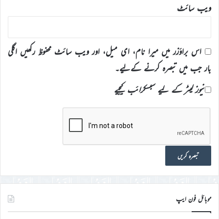
ویب‌ سائٹ
اس براؤزر میں میرا نام، ای میل، اور ویب سائٹ محفوظ رکھیں اگلی
بار جب میں تبصرہ کرنے کےلیے۔
نیوز لیٹر کے لیے سبسکرائب کیجیے
موبائل فون ایپ