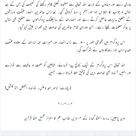
جاری رہے اور دعاؤں کے ذریعہ اللہ تعالیٰ سے مضبوط تعلق قائم رکھنے کی نصیحت کی جس کے بعد
سوال و جواب کا اجلاس ہوا اور آخر پر دعا کروائی گئی۔ بعدازاں حاضرین انصار مختلف ورزشوں
کے متعلق ہدایات حاصل کرتے رہے اور انصاراللہ کے سائیکلنگ پروگراموں سے متعلق بھی سٹال
پر جاکر معلومات لیتے رہے۔ اسی دوران تمام حاضرین کی خدمت میں ظہرانہ پیش کیا گیا۔
اس پروگرام میں مجموعی طور پر ۵۰۰؍سے زائد انصار اور ممبرات لجنہ اماءاللہ کے علاوہ مختلف
عہدیداران اور رضاکاروں نے شرکت کی۔
اللہ تعالیٰ اس پروگرام کے نیک نتائج پیدا فرمائے، شاملین کو صحت و عافیت سے نوازے
اور انہیں آئندہ بھی خدمت دین کی توفیق عطا فرماتا رہے۔ آمین
(رپورٹ: ناصر احمد وینس۔ نمائندہ الفضل انٹرنیشنل)
٭…٭…٭
مزید پڑھیں:
مدرسۃ الحفظ گھانا کے ۱۰۳ویں طالب علم کا اعزاز تکمیلِ حفظ قرآن