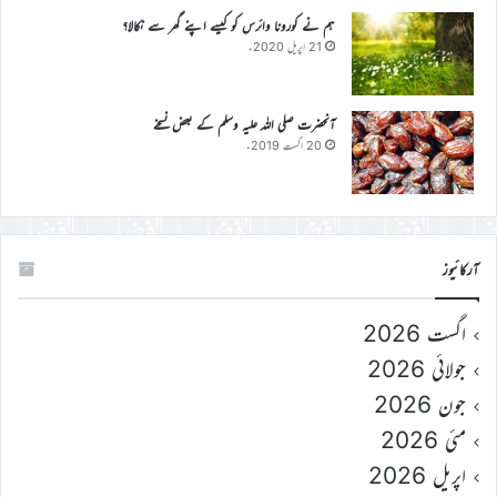
ہم نے کورونا وائرس کو کیسے اپنے گھر سے نکالا؟
21 اپریل 2020ء
آنحضرت صلی اللہ علیہ وسلم کے بعض نسخے
20 اگست 2019ء
آرکائیوز
اگست 2026
جولائی 2026
جون 2026
مئی 2026
اپریل 2026