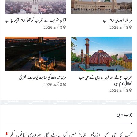
ہر نشہ آور چیز حرام ہے
قرآن شریف نے شراب کو قطعاً حرام قرار دیا ہے
8 اگست 2026ء
8 اگست 2026ء
شراب، جوئے اور قرعہ اندازی کے تیر سب
مرتبۂ شہادت کی نہایت پُرمعارف تشریح
شیطانی کام ہیں
8 اگست 2026ء
8 اگست 2026ء
جواب دیں
آپ کا ای میل ایڈریس شائع نہیں کیا جائے گا۔
ضروری خانوں کو
*