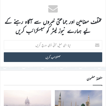
مختلف مضامین اور جماعتی خبروں سے آگاہ رہنے کے
لیے ہمارے نیوز لیٹر کو سبسکرائب کریں
اپنا
ای
میل
آئی
ڈی
درج
کریں
متعلقہ مضمون