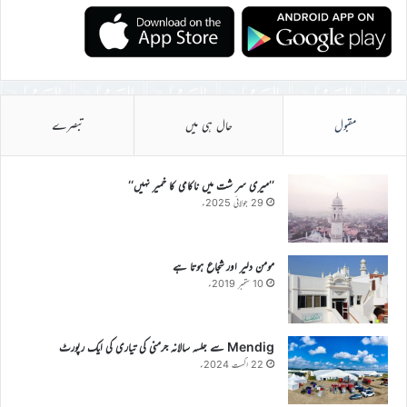
مقبول
حال ہی میں
تبصرے
’’میری سر شت میں ناکامی کا خمیر نہیں‘‘
29 جولائی 2025ء
مومن دلیر اور شجاع ہوتا ہے
10 ستمبر 2019ء
Mendig سے جلسہ سالانہ جرمنی کی تیاری کی ایک رپورٹ
22 اگست 2024ء