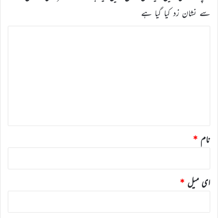
سے نشان زد کیا گیا ہے
ت
ب
ص
ر
ہ
*
نام
*
ای میل
*