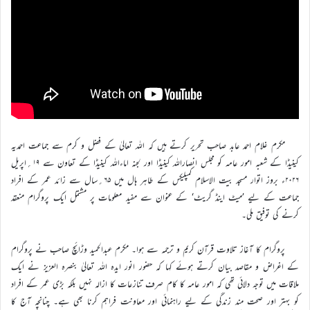
مکرم غلام احمد عابد صاحب تحریر کرتے ہیں کہ اللہ تعالیٰ کے فضل و کرم سے جماعت احمدیہ
کینیڈا کے شعبہ امور عامہ کو مجلس انصاراللہ کینیڈا اور لجنہ اماءاللہ کینیڈا کے تعاون سے ۱۹؍اپریل
۲۰۲۶ء بروز اتوار مسجد بیت الاسلام کمپلیکس کے طاہر ہال میں ۶۵؍سال سے زائد عمر کے افراد
جماعت کے لیے ’میٹ اینڈ گریٹ‘ کے عنوان سے مفید معلومات پر مشتمل ایک پروگرام منعقد
کرنے کی توفیق ملی۔
پروگرام کا آغاز تلاوت قرآن کریم و ترجمہ سے ہوا۔ مکرم عبدالحمید وڑائچ صاحب نے پروگرام
کے اغراض و مقاصد بیان کرتے ہوئے کہا کہ حضور انور ایدہ اللہ تعالیٰ بنصرہ العزیز نے ایک
ملاقات میں توجہ دلائی تھی کہ امور عامہ کا کام صرف تنازعات کا ازالہ نہیں بلکہ بڑی عمر کے افراد
کو بہتر اور صحت مند زندگی کے لیے راہنمائی اور معاونت فراہم کرنا بھی ہے۔ چنانچہ آج کا