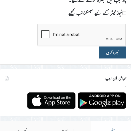
نیوز لیٹر کے لیے سبسکرائب کیجیے
موبائل فون ایپ
مقبول
حال ہی میں
تبصرے