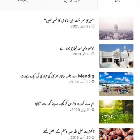
’’میری سر شت میں ناکامی کا خمیر نہیں‘‘
29 جولائی 2025ء
مومن دلیر اور شجاع ہوتا ہے
10 ستمبر 2019ء
Mendig سے جلسہ سالانہ جرمنی کی تیاری کی ایک رپورٹ
22 اگست 2024ء
ہم نے کورونا وائرس کو کیسے اپنے گھر سے نکالا؟
21 اپریل 2020ء
آنحضرت صلی اللہ علیہ وسلم کے بعض نسخے
20 اگست 2019ء