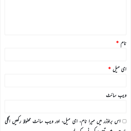
ر
ہ
*
نام
*
ای میل
*
ویب‌ سائٹ
اس براؤزر میں میرا نام، ای میل، اور ویب سائٹ محفوظ رکھیں اگلی
بار جب میں تبصرہ کرنے کےلیے۔