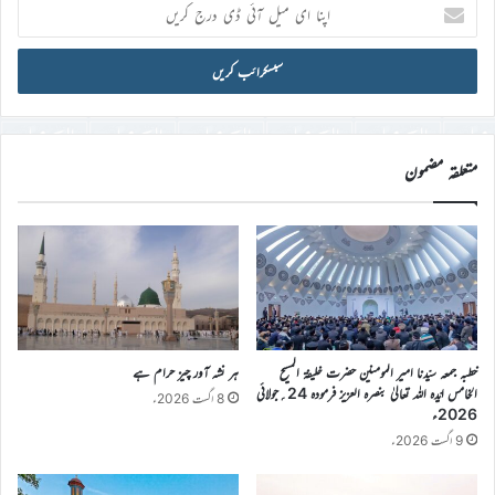
اپنا
ای
میل
آئی
ڈی
درج
کریں
متعلقہ مضمون
خطبہ جمعہ سیّدنا امیر المومنین حضرت خلیفۃ المسیح
ہر نشہ آور چیز حرام ہے
الخامس ایّدہ اللہ تعالیٰ بنصرہ العزیز فرمودہ 24؍جولائی
8 اگست 2026ء
2026ء
9 اگست 2026ء