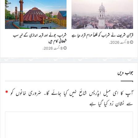
قرآن شریف نے شراب کو قطعاً حرام قرار دیا ہے
شراب، جوئے اور قرعہ اندازی کے تیر سب
شیطانی کام ہیں
8 اگست 2026ء
8 اگست 2026ء
جواب دیں
آپ کا ای میل ایڈریس شائع نہیں کیا جائے گا۔
ضروری خانوں کو
*
سے نشان زد کیا گیا ہے
ت
ب
ص