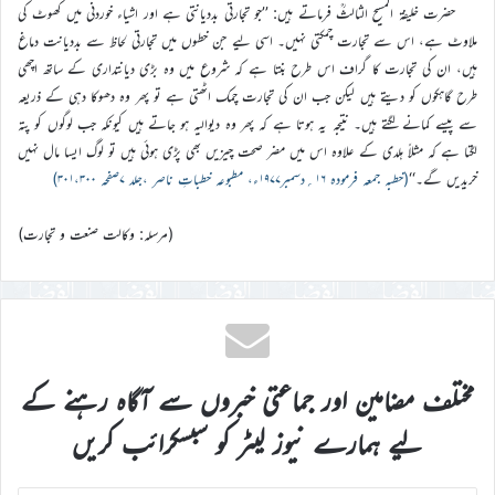
حضرت خلیفۃ المسیح الثالثؒ فرماتے ہیں: ’’جو تجارتی بددیانتی ہے اور اشیاء خوردنی میں کھوٹ کی
ملاوٹ ہے، اس سے تجارت چمکتی نہیں۔ اسی لیے جن خطوں میں تجارتی لحاظ سے بددیانت دماغ
ہیں، ان کی تجارت کا گراف اس طرح بنتا ہے کہ شروع میں وہ بڑی دیانتداری کے ساتھ اچھی
طرح گاہکوں کو دیتے ہیں لیکن جب ان کی تجارت چمک اٹھتی ہے تو پھر وہ دھوکا دہی کے ذریعہ
سے پیسے کمانے لگتے ہیں۔ نتیجہ یہ ہوتا ہے کہ پھر وہ دیوالیہ ہو جاتے ہیں کیونکہ جب لوگوں کو پتہ
لگتا ہے کہ مثلاً ہلدی کے علاوہ اس میں مضر صحت چیزیں بھی پڑی ہوئی ہیں تو لوگ ایسا مال نہیں
خریدیں گے۔‘‘
(خطبہ جمعہ فرمودہ ۱۶؍دسمبر۱۹۷۷ء، مطبوعہ خطباتِ ناصر ،جلد ۷صفحہ ۳۰۱،۳۰۰)
(مرسلہ: وکالت صنعت و تجارت)
مختلف مضامین اور جماعتی خبروں سے آگاہ رہنے کے
لیے ہمارے نیوز لیٹر کو سبسکرائب کریں