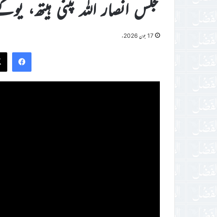
مجلس انصار اللہ پٹنی ہیتھ، یوک
17 جون 2026ء
ook