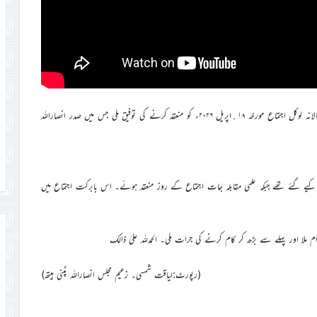
اللہ تعالیٰ کے فضل و کرم سے مجلس انصاراللہ پٹنی ہیتھ، یوکے کو اپنا سالانہ لوکل اجتماع مورخہ ۱۸؍اپریل ۲۰۲۶ء کو منعقد کرنے کی توفیق ملی جس میں صدر انصاراللہ
ریل کو رچمنڈ پارک میں منعقد کیے گئے تھے جبکہ علمی مقابلہ جات اجتماع کے روز منعقد ہوئے۔ اس بابرکت اجتماع میں
ا اور پہلے سے بڑھ کر کام کرنے کی جرات ملی۔ الحمدللہ علیٰ ذالک
(رپورٹ:لیاقت شمسی۔ زعیم مجلس انصاراللہ پٹنی ہیتھ)