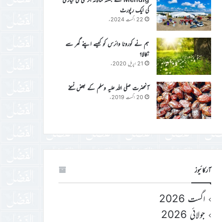
کی ایک رپورٹ
22 اگست 2024ء
ہم نے کورونا وائرس کو کیسے اپنے گھر سے
نکالا؟
21 اپریل 2020ء
آنحضرت صلی اللہ علیہ وسلم کے بعض نسخے
20 اگست 2019ء
آرکائیوز
اگست 2026
جولائی 2026