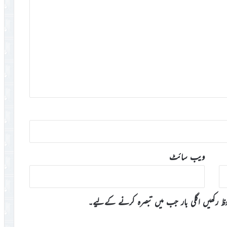
ویب‌ سائٹ
وظ رکھیں اگلی بار جب میں تبصرہ کرنے کےلیے۔