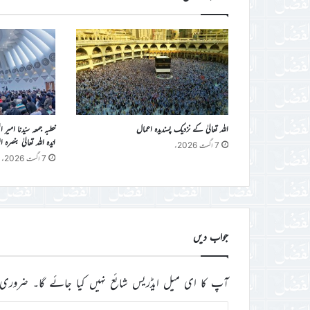
اللہ تعالیٰ کے نزدیک پسندیدہ اعمال
خطبہ جمعہ سیّدنا امیر 
ایّدہ اللہ تعالیٰ بنصرہ العزیز فرمو
7 اگست 2026ء
7 اگست 2026ء
جواب دیں
آپ کا ای میل ایڈریس شائع نہیں کیا جائے گا۔
ضروری 