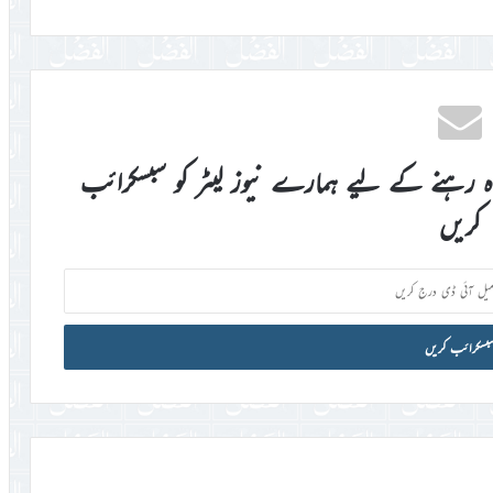
اہ رہنے کے لیے ہمارے نیوز لیٹر کو سبسکرائب
کریں