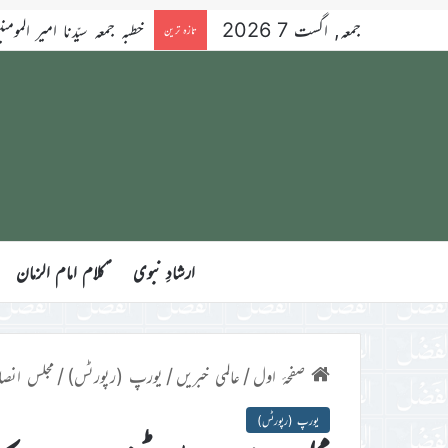
جمعہ, اگست 7 2026
خطبہ جمعہ سیّدنا امیر المومنین ح
تازہ ترین
ارشادِ نبوی
ؑکلام امام الزمان
صفحۂ اول
/
عالمی خبریں
/
یورپ (رپورٹس)
/
مجلس انصار
یورپ (رپورٹس)