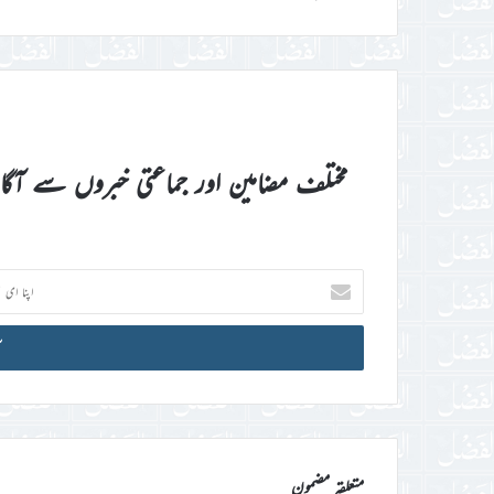
مختلف مضامین اور جماعتی خبروں سے آگ
اپنا
ای
میل
آئی
ڈی
درج
کریں
متعلقہ مضمون