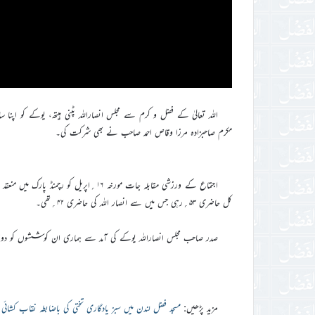
مکرم صاحبزادہ مرزا وقاص احمد صاحب نے بھی شرکت کی۔
اجتماع کے ورزشی مقابلہ جات مورخہ ۱۶؍اپ
کل حاضری ۵۳؍رہی جس میں سے انصار اللہ کی حاضری ۴۲؍تھی۔
صدر صاحب مجلس انصاراللہ یوکے کی آمد سے ہماری ان کوششوں کو دوام مل
مزید پڑھیں:
مسجد فضل لندن میں سبز یادگاری تختی کی باضابطہ نقاب کشائی