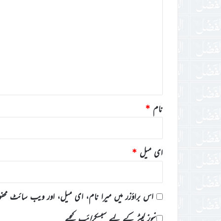
ت
ب
ص
ر
ہ
*
نام
*
ای میل
*
اس براؤزر میں میرا نام، ای میل، اور ویب سائٹ محف
نیوز لیٹر کے لیے سبسکرائب کیجیے