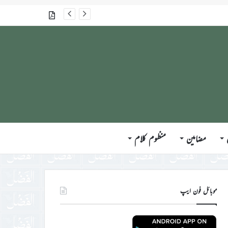
گذشتہ شمارے
مضامین
منظوم کلام
موبائل فون ایپ