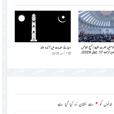
المومنین حضرت خلیفۃ المسیح الخامس
دنیائے احمدیت میں آئندہ ہفتہ
دہ 17؍جولائی 2026ء
7 اگست 2026ء
خانوں کو
*
سے نشان زد کیا گیا ہے