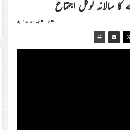
ے کا سالانہ لوکل اجتماع
0
ایک منٹ سے بھی پہلے
Print
Share via Email
Faceb
X