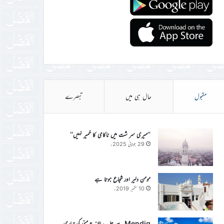
مقبول
حال ہی میں
تبصرے
’’میری سر شت میں ناکامی کا خمیر نہیں‘‘
29 جولائی 2025ء
مومن دلیر اور شجاع ہوتا ہے
10 ستمبر 2019ء
Mendig سے جلسہ سالانہ جرمنی کی تیاری