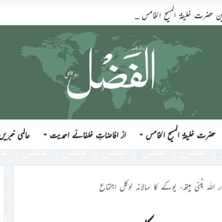
ضرت خلیفۃ المسیح الخامس ایّدہ اللہ تعالیٰ بنصرہ العزیز فرمودہ 17؍جولائی 2026ء
حضرت خلیفۃ المسیح الخامس
از افاضاتِ خلفائے احمدیت
عالمی خبریں
 اللہ پٹنی ہیتھ، یوکے کا سالانہ لوکل اجتماع