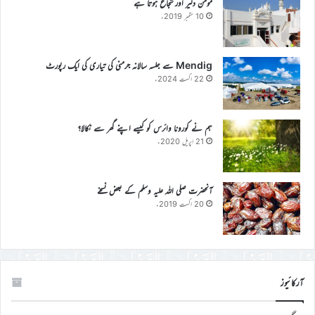
مومن دلیر اور شجاع ہوتا ہے
10 ستمبر 2019ء
Mendig سے جلسہ سالانہ جرمنی کی تیاری کی ایک رپورٹ
22 اگست 2024ء
ہم نے کورونا وائرس کو کیسے اپنے گھر سے نکالا؟
21 اپریل 2020ء
آنحضرت صلی اللہ علیہ وسلم کے بعض نسخے
20 اگست 2019ء
آرکائیوز