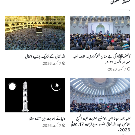
متعلقہ مضمون
آنحضورﷺ کی بے مثال شکرگزاری۔ خلاصہ خطبہ
اللہ تعالیٰ کے نزدیک پسندیدہ اعمال
جمعہ ۷؍اگست ۲۰۲۶ء
7 اگست 2026ء
7 اگست 2026ء
خطبہ جمعہ سیّدنا امیر المومنین حضرت خلیفۃ المسیح
دنیائے احمدیت میں آئندہ ہفتہ
الخامس ایّدہ اللہ تعالیٰ بنصرہ العزیز فرمودہ 17؍جولائی
7 اگست 2026ء
2026ء