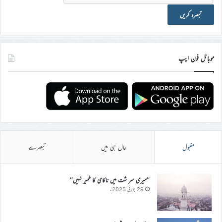
موبائل فون ایپ
مقبول
حال ہی میں
تبصرے
’’میری سر شت میں ناکامی کا خمیر نہیں‘‘
29 جولائی 2025ء