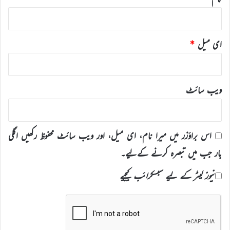
ای میل
*
ویب‌ سائٹ
اس براؤزر میں میرا نام، ای میل، اور ویب سائٹ محفوظ رکھیں اگلی
بار جب میں تبصرہ کرنے کےلیے۔
نیوز لیٹر کے لیے سبسکرائب کیجیے