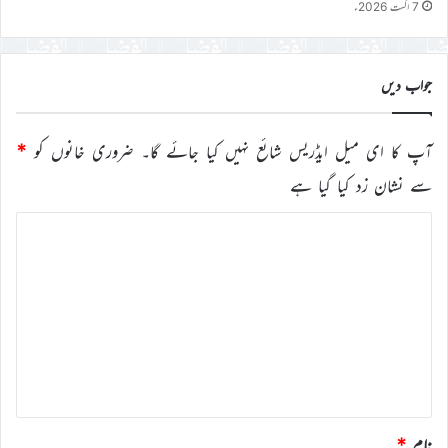
7 اگست 2026ء
جواب دیں
آپ کا ای میل ایڈریس شائع نہیں کیا جائے گا۔
ضروری خانوں کو
*
سے نشان زد کیا گیا ہے
ت
ب
ص
ر
ہ
*
نام
*