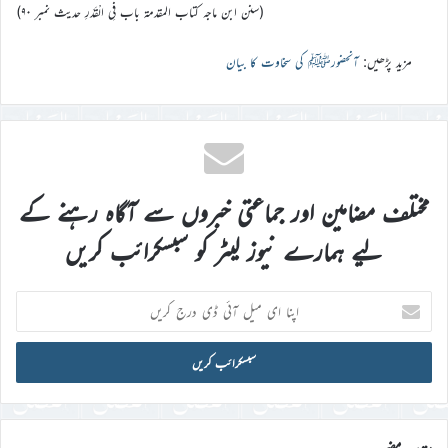
(سنن ابن ماجه كتاب المقدمة باب فِي الْقَدَرِ حدیث نمبر ۹۰)
مزید پڑھیں:
آنحضورﷺ کی سخاوت کا بیان
مختلف مضامین اور جماعتی خبروں سے آگاہ رہنے کے
لیے ہمارے نیوز لیٹر کو سبسکرائب کریں
اپنا
ای
میل
آئی
ڈی
درج
کریں