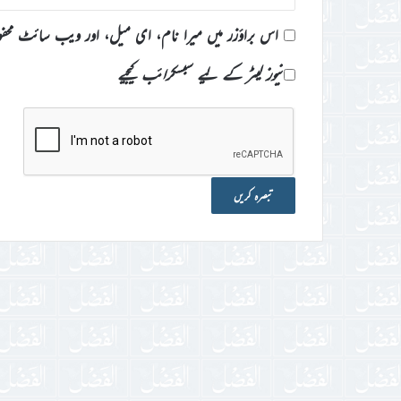
اس براؤزر میں میرا نام، ای میل، اور ویب سائٹ محف
نیوز لیٹر کے لیے سبسکرائب کیجیے