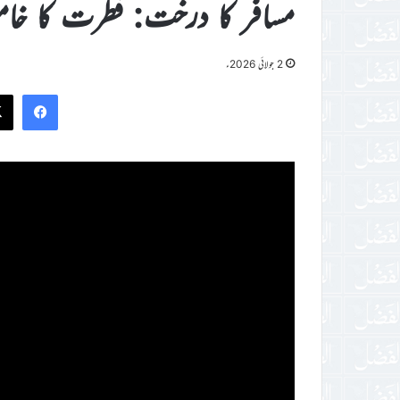
مسافر کا درخت: فطرت کا خام
2 جولائی 2026ء
ook