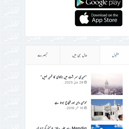
مقبول
حال ہی میں
تبصرے
’’میری سر شت میں ناکامی کا خمیر نہیں‘‘
29 جولائی 2025ء
مومن دلیر اور شجاع ہوتا ہے
10 ستمبر 2019ء
Mendig سے جلسہ سالانہ جرمنی کی تیاری