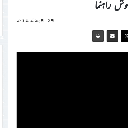
وش راہنما
0
پڑھنے کے لئے 3 منٹ
Print
Share via Email
Faceb
X