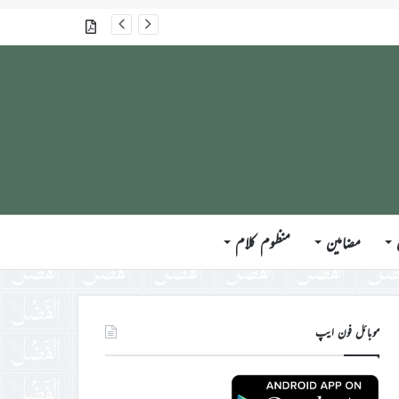
گذشتہ شمارے
مضامین
منظوم کلام
موبائل فون ایپ