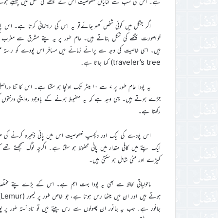
ہے۔ اس کی سب سے نمایاں خصوصیت اس کے پنکھے کی شکل میں پھیلے ہو
اگر جنگل میں کوئی شخص کھو جائےتو یہ اس کی راہنمائی کرتا ہے۔ 
خوبصورت پنکھے کی شکل بناتے ہیں۔ عام طور پر یہ پتے مشرق سے مغرب
traveler’s tree) کہا جاتا ہے۔
یہ پودا عام طور پر ۷ سے ۱۰ میٹر تک اونچا ہو سکتا
جڑے ہوتے ہیں۔ یہی وجہ ہے کہ یہ مضبوط ہونے کے باوجود روایتی درختوں ک
رکھتا ہے۔
اس پودے کی ایک اور دلچسپ خصوصیت اس میں پانی ذخیرہ کرنے کی ص
ایک پتے میں کافی مقدار میں پانی محفوظ ہو سکتا ہے۔ اگرچہ لوگ سمجھتے تھے ک
کیڑے اور مٹی شامل ہو سکتی ہیں۔
ماحولیاتی لحاظ سے بھی یہ پودا بہت اہم ہے۔ اس کے بڑے پتے مختل
ہ
جانور ہے۔ جب یہ جانور ان پھولوں سے رس پیتے ہیں تو نادانستہ طور 