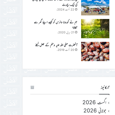
کی ایک رپورٹ
22 اگست 2024ء
ہم نے کورونا وائرس کو کیسے اپنے گھر سے
نکالا؟
21 اپریل 2020ء
آنحضرت صلی اللہ علیہ وسلم کے بعض نسخے
20 اگست 2019ء
آرکائیوز
اگست 2026
جولائی 2026