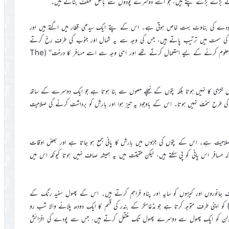
ئے بڑے بڑے پتے ہیں، جو اسے دوسرے پودوں سے بالکل مختلف بناتے ہیں۔
اس پودے کی بناوٹ بہت خاص ہوتی ہے۔ اس کے پتے ایک سیدھی قطار میں اگتے ہیں اور
 کی سمت میں ترتیب پاتے ہیں، جس کی وجہ سے یہ شمال اور جنوب کی طرف رخ کرتے
ہیں۔ اسی خاصیت کی وجہ سے پرانے زمانے میں مسافر اس پودے کو راستہ معلوم کرنے کے لیے استعمال کرتے تھے اور اسی وجہ سے اسے مسافر کا درخت‘‘ (The
 ہے۔ اس کا تنا دراصل لکڑی کا نہیں ہوتا بلکہ پتوں کے نچلے حصوں سے بنا ہوتا ہے جو ایک دوسرے کے ساتھ
ی طرح سخت نہیں ہوتا۔ اس کے باوجود یہ تیز ہوا اور بارش کو برداشت کرنے کی صلاحیت
لاحیت ہے۔ اس کے پتوں کی جڑوں میں بارش کا پانی جمع ہو جاتا ہے اور بعض اوقات
ہ مسافر اس پانی کو پی سکتے ہیں، لیکن حقیقت میں یہ ہمیشہ صاف نہیں ہوتا کیونکہ اس میں
ف جانوروں اور کیڑوں کو سایہ اور پناہ فراہم کرتے ہیں۔ اس کے پھول سفید رنگ کے
وتے ہیں اور ان میں میٹھا رس ہوتا ہے، جو خاص طور پر لیمور (Lemur) کو اپنی طرف متوجہ کرتا ہے جو مڈغاسکر کے بندر کی قسم کا ایک دودھ پلانے والا شب رو
پر پولن کو ایک پھول سے دوسرے پھول تک منتقل کرتے ہیں، جس سے پودے کی افزائش