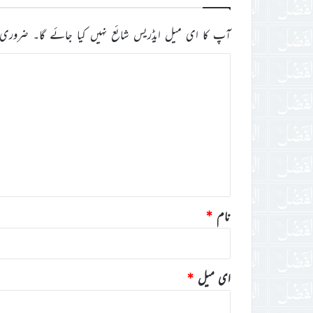
آپ کا ای میل ایڈریس شائع نہیں کیا جائے گا۔
ضروری 
ت
ب
ص
ر
ہ
*
نام
*
ای میل
*