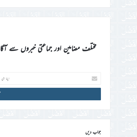
مختلف مضامین اور جماعتی خبروں سے آگ
اپنا
ای
میل
آئی
ڈی
درج
کریں
جواب دیں