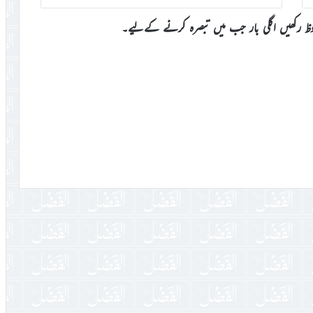
وظ رکھیں اگلی بار جب میں تبصرہ کرنے کےلیے۔