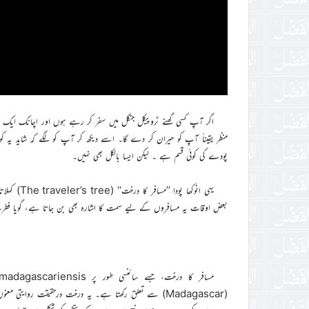
اگر آپ کسی گھنے ٹروپیکل جنگل میں سفر کر رہے ہوں اور اچانک ایک 
منظر یقیناً آپ کو حیران کر دے گا۔ اسے دیکھ کر آپ کو لگے کہ شاید یہ ک
پودے کی کوئی قسم ہے ۔ لیکن ایسا بالکل بھی نہیں۔
یہی انوکھا
بعض اوقات یہ مسافروں کے لیے سمت کا اشارہ بھی بن جاتا ہے، گویا فطرت خ