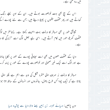
میں مدد ملتی ہے۔
اس کے بیج بھی بہت خوبصورت ہوتے ہیں۔ ان کے اوپر نیلے رنگ کی 
کھاتے ہیں اور پھر مختلف جگہوں پر پھیلا دیتے ہیں، جس سے نئے پودے اُگت
ثقافتی طور پر بھی مسافر کا درخت بہت اہمیت رکھتا ہے۔ مڈغاسکر 
ہے۔
دنیا کے مختلف حصوں میں بھی اسے سجاوٹی پودے کے طور پر اُگایا جا
ہے اور لوگ اسے ایک غیر معمولی اور خوبصورت پودے کے طور پر پسند کرت
مسافر کا درخت نہ صرف اپنی منفرد شکل کی وجہ سے اہم ہے بلکہ اپنی ما
بتاتا ہے کہ ایک پودا کس طرح ماحول، جانوروں اور انسانوں کے ساتھ جڑا ہو
مزید پڑھیں:
دریائے حمزہ۔ زیرِ زمین بہنے والا دنیا سے پوشیدہ دریا