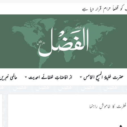
قطعاً حرام قرار دیا ہے
حضرت خلیفۃ المسیح الخامس
از افاضاتِ خلفائے احمدیت
عالمی خبریں
فطرت کا خاموش راہنما