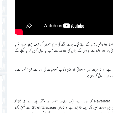
ایسا پودا دیکھیں جس کے پتے ایک بڑے پنکھے کی طرح آسمان کی طرف پھیلے ہوں، تو یہ
وئی ہاتھ والا پنکھا ہے یا اس کے پتوں کی بناوٹ سے آپ یہ خیال کریں کہ یہ کیلے کے
 پودا ’’مسافر کا درخت‘‘ (The traveler’s tree) کہلاتا ہے، جو نہ صرف اپنی خوبصورتی بلکہ اپنی دلچسپ خصوصیات کی وجہ سے بھی مشہور ہے۔
ود راہنمائی کر رہی ہو۔
مسافر کا درخت، جسے سائنسی طور پر Ravenala madagascariensis کہا جاتا ہے، ایک نہایت منفرد اور دلکش پودا ہے جو مڈغاسکر
(Madagascar) سے تعلق رکھتا ہے۔ یہ درخت درحقیقت روایتی معنوں میں درخت نہیں بلکہ ایک بڑا پودا ہے جو خاندان Strelitziaceae سے تعلق رکھتا