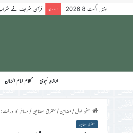
ہفتہ, اگست 8 2026
قرآن شریف نے شراب کو 
تازہ ترین
ارشادِ نبوی
ؑکلام امام الزمان
صفحۂ اول
/
مضامین
/
متفرق مضامین
/
مسافر کا درخت: 
متفرق مضامین