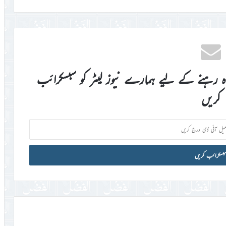
اہ رہنے کے لیے ہمارے نیوز لیٹر کو سبسکرائب
کریں