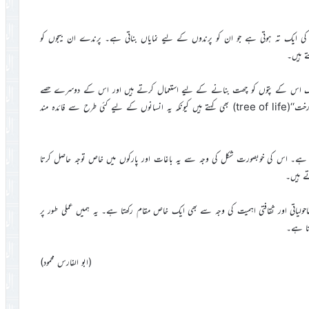
ایک تہ ہوتی ہے جو ان کو پرندوں کے لیے نمایاں بناتی ہے۔ پرندے ان بیجوں کو
ے ہیں۔
میں لوگ اس کے پتوں کو چھت بنانے کے لیے استعمال کرتے ہیں اور اس کے دوسرے حصے
مختلف گھریلو امور میں کام آتے ہیں۔ اسی لیے بعض لوگ اسے ’’زندگی کا درخت‘‘(tree of life) بھی کہتے ہیں کیونکہ یہ انسانوں کے لیے کئی طرح سے فائدہ مند
تا ہے۔ اس کی خوبصورت شکل کی وجہ سے یہ باغات اور پارکوں میں خاص توجہ حاصل کرتا
ے ہیں۔
حولیاتی اور ثقافتی اہمیت کی وجہ سے بھی ایک خاص مقام رکھتا ہے۔ یہ ہمیں عملی طور پر
تا ہے۔
(ابو الفارس محمود)