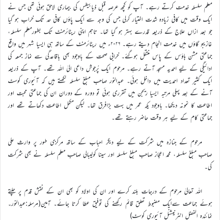
معلم سلسلہ خدمت کرتے رہے۔ آپ کو کچھ عرصہ قبل ذیابیطس کی بیماری لاحق ہوئی تھی جس نے
ایک وقت میں کافی زیادہ شدت اختیار کرلی جس کی وجہ سے ایک پاؤں کافی حد تک خراب ہو گیا
جو بعد ازاں علاج کے ذریعہ قدرے بہتر ہو گیا تھا۔ تاہم اپنی ریٹائرمنٹ تک بطورمعلم سلسلہ،
غازیبو گاؤں میں خدمت انجام دیتے رہے۔ ۲۰۲۶ء میں ریٹائرمنٹ کے ساتھ ہی ایسیا شہر میں واقع
جماعتی مشن ہاؤس کے پاس منتقل ہوگئے۔ خرابی صحت کے باوجود بھی باقاعدگی سے نماز جمعہ کی
ادائیگی کے ليے احمدیہ مسجد آتے رہے۔ مرحوم ایک پُرجوش داعی الیٰ اللہ تھے۔ آپ کے ذریعہ
ایک کثیر تعداد احمدیت میں داخل ہوئی۔ عبدالنور صاحب مبلغ سلسلہ لکھتے ہیں کہ آئیوری کوسٹ
آنے کے بعد پہلی مرتبہ ایسیا ریجن میں تقرری ہوئی تو دورہ کے دوران ان کی جماعتی محبت اور
اطاعت کا نمونہ دیکھا۔ باوجود یکہ عمر میں بہت بڑافرق تھا۔ لیکن مکمل اطاعت دکھاتے تھے اور
جماعتی کام کے ليے ہر وقت حاضر رہتے تھے۔
مرحوم کے جنازہ میں شرکت کے ليے دیگر احباب کے ساتھ مرکزی طور پر وارث علی
صاحب مبلغ سلسلہ، محمد اعجاز صاحب مبلغ سلسلہ اور سینا کولیبالی صاحب معلم سلسلہ نے بھی شرکت
کی۔
اللہ تعالیٰ مرحوم کے درجات بلند کرے اور ان کی اولاد کو بھی ان کے نقش قدم پر چلتے
ہوئے جماعت سےایک مضبوط تعلق قائم رکھنے کی توفیق عطا کرتا جائے۔ آمین(مرسلہ:عبدالنور۔
نمائندہ الفضل انٹرنیشنل آئیوری کوسٹ)