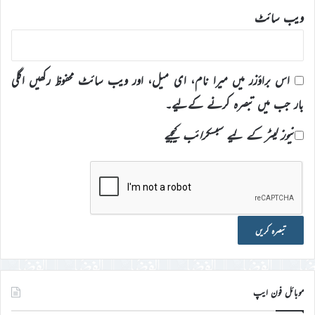
ویب‌ سائٹ
اس براؤزر میں میرا نام، ای میل، اور ویب سائٹ محفوظ رکھیں اگلی
بار جب میں تبصرہ کرنے کےلیے۔
نیوز لیٹر کے لیے سبسکرائب کیجیے
موبائل فون ایپ