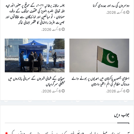
دوسروں کی مدد اور ہمدردی کرنا
جلسہ سالانہ برطانیہ ۲۰۲۶ء کے موقع پر حضورِ انور ایّدہ
الله تعالیٰ بنصرہ العزیز کی مختلف ممالک کے وفود،
6 اگست 2026ء
مہمانان ، نَو مبائعین اور نمائندگان سے ملاقاتوں اور
بصیرت افروز راہنمائی کا مختصر اجمالی خاکہ
6 اگست 2026ء
اسلامی جمہوریہ پاکستان میں احمدیوں پر ہونے والے
سویڈن کے شمالی شہروں کے سرمائی بازاروں میں
دردناک مظالم کی الَم انگیز داستان
تبلیغی سرگرمیاں
6 اگست 2026ء
6 اگست 2026ء
جواب دیں