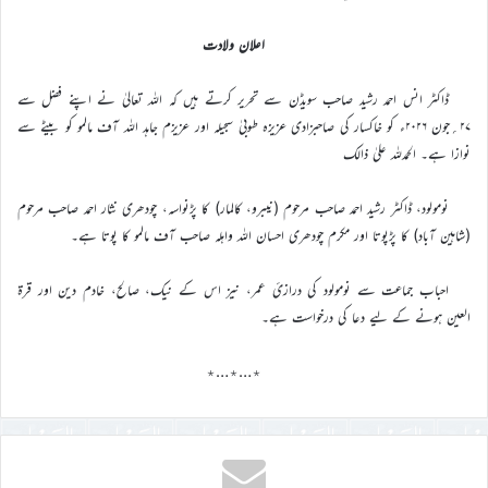
اعلان ولادت
ڈاکٹر انس احمد رشید صاحب سویڈن سے تحریر کرتے ہیں کہ اللہ تعالیٰ نے اپنے فضل سے
۲۷؍جون ۲۰۲۶ء کو خاکسار کی صاحبزادی عزیزہ طوبیٰ سجیلہ اور عزیزم جاہد اللہ آف مالمو کو بیٹے سے
نوازا ہے۔ الحمدللہ علیٰ ذالک
نومولود، ڈاکٹر رشید احمد صاحب مرحوم (نیبرو، کالمار) کا پڑنواسہ، چودھری نثار احمد صاحب مرحوم
(شاہین آباد) کا پڑپوتا اور مکرم چودھری احسان اللہ واہلہ صاحب آف مالمو کا پوتا ہے۔
احباب جماعت سے نومولود کی درازیٔ عمر، نیز اس کے نیک، صالح، خادم دین اور قرة
العین ہونے کے لیے دعا کی درخواست ہے۔
٭…٭…٭