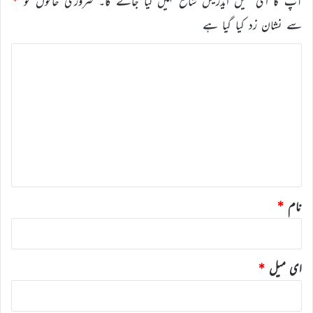
آپ کا ای میل ایڈریس شائع نہیں کیا جائے گا۔
ضروری خانوں کو
*
سے نشان زد کیا گیا ہے
ت
ب
ص
ر
ہ
*
نام
*
ای میل
*