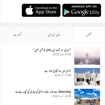
مقبول
حال ہی میں
تبصرے
’’میری سر شت میں ناکامی کا خمیر نہیں‘‘
29 جولائی 2025ء
مومن دلیر اور شجاع ہوتا ہے
10 ستمبر 2019ء
Mendig سے جلسہ سالانہ جرمنی کی تیاری کی ایک رپورٹ
22 اگست 2024ء