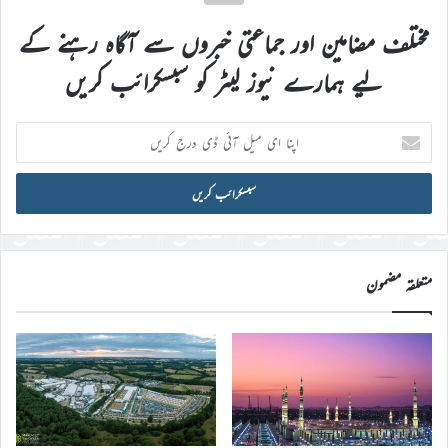
مختلف مضامین اور جماعتی خبروں سے آگاہ رہنے کے
لیے ہمارے نیوز لیٹر کو سبسکرائب کریں
اپنا
ای
میل
آئی
ڈی
درج
کریں
متعلقہ مضمون