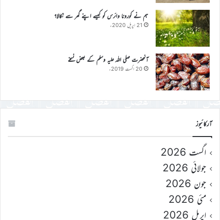
ہم نے کورونا وائرس کو کیسے اپنے گھر سے نکالا؟
21 اپریل 2020ء
آنحضرت صلی اللہ علیہ وسلم کے بعض نسخے
20 اگست 2019ء
آرکائیوز
اگست 2026
جولائی 2026
جون 2026
مئی 2026
اپریل 2026