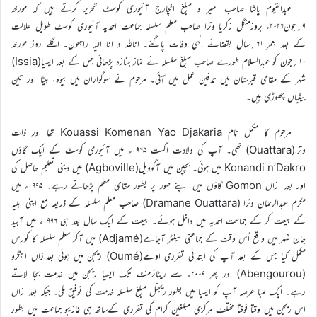
عبدالقیوم پاشا صاحب امیر و مبلغ انچارج آئیوری کوسٹ تحریر کرتے ہیں کہ مورخہ
۹؍جون۲۰۲۶ء بروزمنگل زکریا وترا صاحب معلم سلسلہ جماعت احمدیہ آئیوری کوسٹ طویل علالت
کے بعد بعمر ۶۱؍سال بقضائے الٰہی وفات پاگئے۔ اناللہ و انا الیہ راجعون۔ اگلے روز مورخہ
۱۰؍جون کو عبدالسلام طورے صاحب مبلغ سلسلہ نے نماز جنازہ پڑھائی جس کے بعد ایسیا(Issia)
شہر کے مقامی قبرستان میں تدفین عمل میں آئی۔ مرحوم نے سوگواران میں بیوہ، بیٹا اور تین
بیٹیاں چھوڑی ہیں۔
مرحوم کا مکمل نام Kouassi Komenan Yao Djakaria تھا اور ذات
وترا(Ouattara) تھی۔ آپ کی ولادت اگست ۱۹۶۵ء میں آئیوری کوسٹ کے ایک گاؤں
Konandi n’Dakro میں ہوئی۔ بچپن میں آگوویل(Agboville) میں دینی تعلیم حاصل کی
اور بعد ازاں Gomon گاؤں میں اپنے طور پر بطور مقامی معلم پڑھاتے رہے۔ ۱۹۹۵ء میں
مکرم عبدالرحمان وترا (Dramane Ouattara) صاحب معلم سلسلہ کے ذریعہ مع اپنی اہلیہ
کے بیعت کر کے جماعت احمدیہ میں داخل ہوئے۔ بیعت کے ایک سال بعد ہی ۱۹۹۶ء میں آبید
جان شہر میں واقع اُس وقت کے جماعتی سینٹر آجامے(Adjamé) میں آکر معلم سلسلہ کا کورس
مکمل کیا جس کے بعد آپ کی ابتدائی تقرری اومے(Oumé) ریجن میں ہوئی بعدازاں ابنگرو
(Abengourou) اور پھر ۲۰۰۹ء سے ریٹائرمنٹ تک ایسیا ریجن میں خدمت بجا لاتے
رہے۔ ایک لمبا عرصہ آپ کو ایسیا میں بطور ریجنل مبلغ سلسلہ خدمت کی توفیق ملی۔ جبکہ بعد ازاں
اس ریجن میں وقتاً فوقتاً مختلف مرکزی مبلغین کرام کی تقرری کےساتھ ہی غازیبو جماعت میں بطور