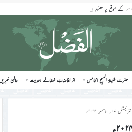
حضرت خلیفۃ المسیح الخامس
از افاضاتِ خلفائے احمدیت
عالمی خبریں
ل ۱۷؍ دسمبر ۲۰۲۴ء