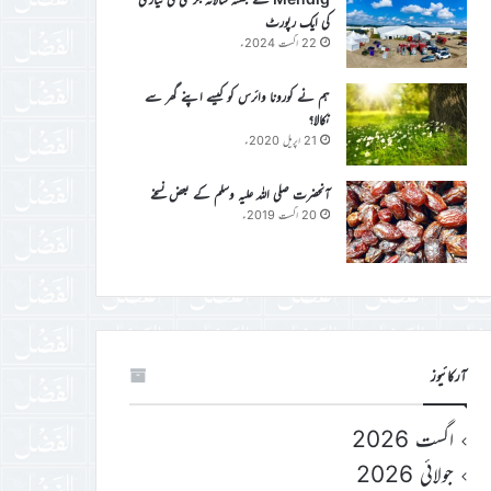
کی ایک رپورٹ
22 اگست 2024ء
ہم نے کورونا وائرس کو کیسے اپنے گھر سے
نکالا؟
21 اپریل 2020ء
آنحضرت صلی اللہ علیہ وسلم کے بعض نسخے
20 اگست 2019ء
آرکائیوز
اگست 2026
جولائی 2026