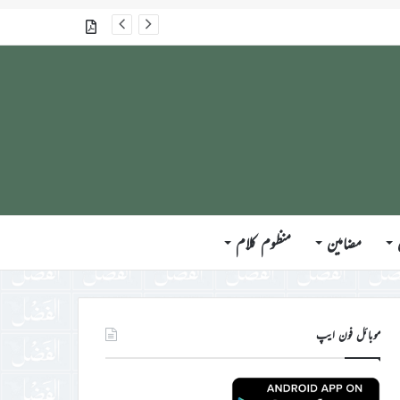
جلسہ سالانہ برطانیہ ۲۰۲۶ء کے موقع پر حضورِ انور ایّدہ الله تعالیٰ بنصرہ العزیز کی مختلف ممالک کے وفود، مہمانان ، نَو مبائعین اور نمائندگان سے ملاقاتوں اور بصیرت افروز راہنمائی کا مختصر اجمالی خاکہ
گذشتہ شمارے
مضامین
منظوم کلام
موبائل فون ایپ