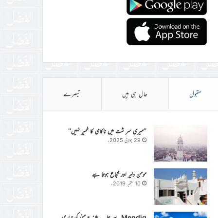
مقبول
حال ہی میں
تبصرے
’’میری سر شت میں ناکامی کا خمیر نہیں‘‘
29 جولائی 2025ء
مومن دلیر اور شجاع ہوتا ہے
10 ستمبر 2019ء
Mendig سے جلسہ سالانہ جرمنی کی تیاری