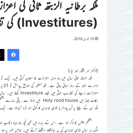
ملکہ برطانیہ الزبتھ ثانی کی ا
(Investitures) کی تقاریب
15 جنوری 2016ء
ook
(ڈاکٹر سر افتخار احمد ایاز)
ملکہ الزبتھ ثانی سال میں دو مرتبہ اعزازات کا اعلان کرتی ہیں۔ ایک ت
جگہ ان کے بیٹے پرنس چارلز یا شاہی خاندان کا کوئی اور فرد آجاتا ہے۔ ایک Investiture میں قریباً 120لوگ اعزازات حاصل کرنے کے لئے شامل ہوتے ہیں
بکنگھم پیلس کا ذکر ہوا ہے۔ اس کے بارہ میں بھی کچھ بتا دینا دلچسپ ہ
لوگ ہر سال شاہی خاندان کی یہ رہائشگاہ دیکھنے آتے ہیں۔ خاص طور پر و