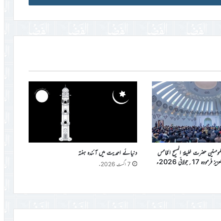
المومنین حضرت خلیفۃ المسیح الخامس
دنیائے احمدیت میں آئندہ ہفتہ
دہ 17؍جولائی 2026ء
7 اگست 2026ء