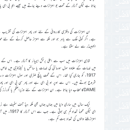
جاتا ہے لیکن آرڈر کے تحت جو اعزازات دیئے جاتے ہیں جیسے ایم بی ای یا
ان اعزازات کی دفتری کارروائی کے لئے اور پھر اعزازات کی تقریب ک
ہے۔ اگر کوئی ملک سے باہر ہو اور ملکہ سے اعزاز حاصل کرنے کے لئے موجود
ایمبیسڈر سے لے سکتا ہے۔
شاہی اعزازات میں سب سے اعلیٰ برٹش ایمپائر کا آرڈر ہے۔ اس کے تح
1917ء کو جاری کیا تھا۔ اس کے تحت پانچ ملٹری اور سول اعزازات 
DAMEکا خطاب دیا جاتا ہے۔ ان اعزازات کے لئے وزیراعظم یا گورنرز کی طرف سے ملکہ کی خدمت میں سفارش پیش کی جاتی ہے۔
ای لیکن عموم
اعزاز ملنے والوں کی تعداد بہت کم ہے۔