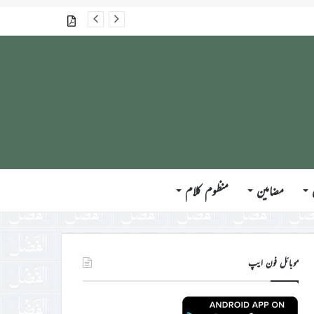
گذشتہ شمارے
مضامین
منظوم کلام
موبائل فون ایپ