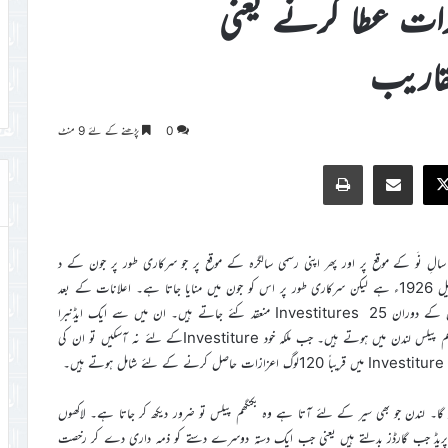
عزازات عطا کرنے یعنی
0
پڑھنے کے لئے 9 منٹ
Print
Share via Email
Faceb
X
و سالِ نَو کے موقع پر اور پھر اپنی رسمی سالگرہ کے موقع پر جو سرکاری طور پر جون کے د
وسرے ہفتہ کے روز منائی جاتی ہے۔ ملکہ معظمہ کی تاریخ پیدائش تو 21اپریل 1926ء ہے لیکن سرکاری طور پر اس کو جون میں منایا جاتا ہے۔ اعلانات کے بعد
اعزازات دینے کی تقاریب ہوتی ہیں جسے Investiture کہتے ہیں۔ سال کے دوران 25 Investitures منعقد کئے جاتے ہیں۔ ان میں سے ایک ایڈنبرا
سکاٹ لینڈ میں Holy rood house میں ہوتا ہے۔ باقی سارے بکنگھم پیلس لندن میں ہوتے ہیں۔ جب ملکہ خود Investitureکے لئے نہ آسکیں تو ان کی
۔
و گا۔ لندن جو بھی سیر کے لئے آتا ہے وہ بکنگھم پیلس تو ضرور دیکھ کر جاتا ہے۔ لاکھوں
ہ پریڈ جب گارڈز بدلتے ہیں یعنی جب ایک دستہ دوسرے دستے کو ذمہ داری دے کر رخصت