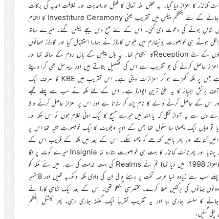
لکہ کے برتھ ڈے کے موقع پر مجھے KBE کا یعنی نائٹ کمانڈر کا اعزاز دیا گیا۔ یہ محض اللہ تعالیٰ کا فضل اوراحمدیت اور خلافت احمدیہ کی برکات
کے باعث تھا۔ اس اعزاز کے ساتھ سر کا خطاب بھی ہے۔ اعزازات دیئے جانے کے لئے بکنگھم پیلس میں تقریب یعنی Investiture Ceremony کا اہتمام
جاتا ہے۔ مجھے اس کے لئے 10نومبر2015ء کو Investiture میں شامل ہونے کی دعوت دی گئی۔ اس کے لئے صبح دس بجے پیلس گئے۔ میرے ساتھ
داخل ہوتے ہی خوبصورت یونیفارم میں ملبوس گارڈز نے ہمارا استقبال کیا اور گارڈز مہمانوں
کو الگ ہال میں لے گئے اور مجھے الگ ہال میں جہاں اعزاز حاصل کرنے والوں کے لئے Receptionکا انتظام تھا۔ یہ ہال پیلس کے بال روم کے ساتھ تھا اور
اعزاز حاصل کرنے کی جو تقریب ہے اس کی تفصیل بتاتے ہیں اور ریہرسل بھی کرا دیتے
ہیں۔ بال روم میں مہمانوں کے لئے قریباً 150کرسیاں ہیں۔ سامنے سٹیج ہے جس پر ملکہ کھڑے ہو کر اعزازات دیتی ہے۔ اس تقریب میں KBE کا صرف ایک
در آف برٹش ایمپائر کا یہ اعلیٰ ترین ایوارڈ ہے۔ اس کے لئے ملکہ نے سب سے پہلے مجھے
از اور اس کے حاصل کرنے والے کا نام پڑھ کر سناتا ہے اور اس پر اعزاز حاصل کرنے والا
ل سے یہ آواز نکلی کہ یا اللہ میں تیرے مسیح کا ایک ادنیٰ غلام ہوں تو اس ملکہ اور
ا تو وہاں ایک چھوٹا سا سٹول تھا جس کے اوپر ویلویٹ کا ایک خوبصورت تکیہ تھا اس پر
میرے دائیں کندھے اور پھر بائیں کندھے کو چھو سکے۔ اس کے بعد میں ملکہ کے قریب اس کے
سامنے کھڑا ہو گیا۔ ملکہ نے میرے گلے میں نائٹ ہڈ کا میڈل ربن کے ساتھ پہنایا اور پھرنائٹ کمانڈر کا بہت ہی خوبصورت ستارہ نما Insignia میرے کوٹ پر لگا
دیا۔ پھر خود ہی کہنے لگیں تم پہلے بھی مجھ سے اعزاز لے چکے ہو (اوبی ای کااعزاز 1998ء میں دیا تھا) تم نے Realms کی بہت خدمت کی ہے۔ میں نے ملکہ کو
برطانیہ کی سب سے زیادہ لمبا عرصہ فرمانروا رہنے پر مبارکباد دی۔ ان سے پہلے سب سے زیادہ لمبا عرصہ تخت پر رہنے والی ان کی دادی ملکہ وکٹوریہ تھیں اور 8ستمبر
کو دونوں جہانوں کی برکتیں عطا کرے۔ مختصرسی گفتگو تھی۔ اس کے بعد ایک شاہی گارڈ نے
نے کا سلسلہ جاری رہا اور یہ تقریب تقریباً ایک گھنٹہ جاری رہی۔ پھر نیشنل اینتھم