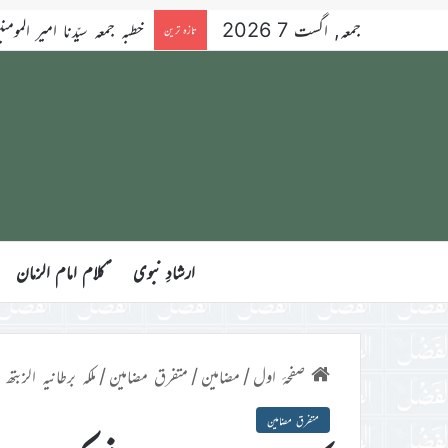
جمعہ, اگست 7 2026
خطبہ جمعہ سیّدنا امیر المومنین ح
تازہ ترین
ارشادِ نبوی
ؑکلام امام الزمان
صفحۂ اول
/
مضامین
/
متفرق مضامین
/
ملکہ برطانیہ الزبتھ ثانی
متفرق مضامین