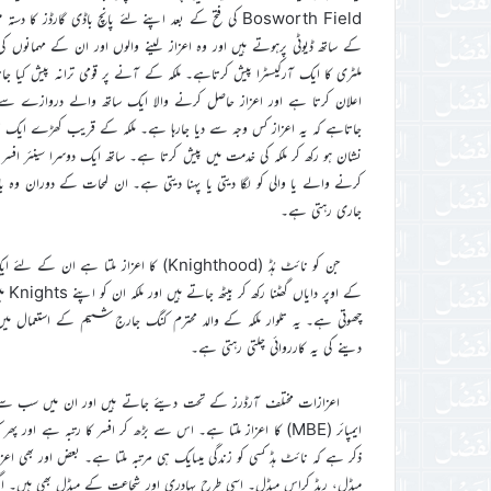
Bosworth Field کی فتح کے بعد اپنے لئے پانچ باڈی گارڈز
کے ساتھ ڈیوٹی پرہوتے ہیں اور وہ اعزاز لینے والوں اور ان کے مہمانوں کی
ملٹری کا ایک آرکیسٹرا پیش کرتاہے۔ ملکہ کے آنے پر قومی ترانہ پیش کیا جاتا
اعلان کرتا ہے اور اعزاز حاصل کرنے والا ایک ساتھ والے دروازے سے با
نشان ہو رکھ کر ملکہ کی خدمت میں پیش کرتا ہے۔ ساتھ ایک دوسرا سینئر افسر ب
کرنے والے یا والی کو لگا دیتی یا پہنا دیتی ہے۔ ان لمحات کے دوران وہ 
جاری رہتی ہے۔
جن کو نائٹ ہُڈ (Knighthood) کا اعزاز 
کے 
چھوتی ہے۔ یہ تلوار ملکہ کے والد محترم کنگ جارج ششم کے استعمال 
دینے کی یہ کارروائی چلتی رہتی ہے۔
اعزازات مختلف آرڈرز کے تحت دیئے جاتے ہیں اور ان میں سب سے ز
ذکر ہے کہ نائٹ ہڈ کسی کو زندگی میںایک ہی مرتبہ ملتا ہے۔ بعض اور بھی 
میڈل، ریڈ کراس میڈل۔ اسی طرح بہادری اور شجاعت کے میڈل بھی ہیں۔ اگ