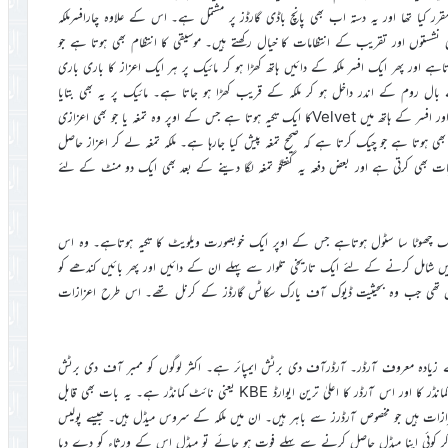
 کا دستہ مقرر کیا تھا اور یہ دستہ اب بھی پانچ باڈی گارڈز پر مشتمل ہے۔ اس کے علاوہ چارافسرملکہ
 نشستوں اور تقریب کے انتظامات کا خیال رکھتے ہیں۔ موسیقی کا انتظام بھی ہوتا ہے جو
ہے اور پھر ایک افسر ملکہ کے دائیں ہاتھ کھڑا ہو کر مائیک پر ہر ایک اعزاز کا باری باری
ل روم کے اندر داخل ہو کر ملکہ کے قریب کھڑا ہو جاتا ہے۔ مائیک پر یہ بھی بتایا
جاتاہے کہ یہ اعزاز کس وجہ سے دیا جارہا ہے۔ ملکہ کے قریب کھڑے ایک اور افسر کے ہاتھ میں Velvetکا ایک تکیہ ہوتا ہے جس کے اوپر وہ تمغہ یا جو بھی اعزازی
ھی ہوتا ہے جو چیک کرتا ہے کہ صحیح تمغہ پیش کیا جارہا ہے۔ ملکہ تمغہ لے کر اعزاز حاصل
بات بھی کرتی ہے اور بعض دفعہ یہ گفتگو تمغہ لگا دینے کے بعد بھی ایک دو منٹ کے لئے
ملتا ہے ان کے لئے ایک چھوٹا سا سٹول ہوتاہے جس کے اوپر ایک خوبصورت ویلویٹ کا تکیہ ہوتاہے۔ وہ اس
اوپر دایاں گھٹنا رکھ کر بیٹھ جاتے ہیں اور ملکہ ان کو اپنے Knights میں شامل کرنے کے لئے ایک تاریخی تلوار سے پہلے ان کے دائیں اور پھر بائیں کندھے کو
میں تھی جب وہ بحیثیت ڈیوک آف یارک سکاٹس گارڈز کے کرنل تھے۔ اس طرح اعزازات
یادہ معروف آرڈر۔ آرڈرآف دی برٹش ایمپائر ہے۔ اکثر لوگوں کو ممبر آف دی برٹش
ایمپائر (MBE) کا اعزاز ملتا ہے۔ اس سے بڑھ کر افسر کا رتبہ ہے اور پھر کمانڈر کا اور اس آرڈر کا اعلیٰ ترین ایوارڈ KBE یعنی نائٹ کمانڈر ہے۔ یہ بات بھی قابل
اعزازات ہیں جو مخصوص آرڈرز سے باہر ہیں۔ ان میں ملکہ کے سروس میڈل ہیں۔ جیسے پولیس
ر کوئی اپنا میڈل حاصل کرنے سے پہلے فوت ہو جائے تو میڈل اس کے ورثاء کو دے دیا