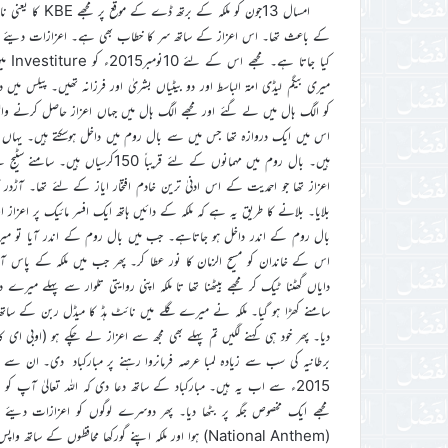
امسال 13جون کو م
کیا 
میری بیگم لیڈی امۃ الباسط اور دو بیٹیاں بشریٰ اور فرزانہ تھیں۔ پیلس میں 
اس میں ایک دروازہ تھا جس میں سے بال روم میں داخل ہوسکتے ہیں۔ یہاں 
اعزاز تھا جو احمدیت کے اس ادنیٰ ترین خادم افتخار ایاز کے لئے تھا۔ آڑ
بلایا۔ بلانے کا طریق یہ ہے کہ ملکہ کے دائیں ہاتھ ایک افسر مائیک پر اعز
بال روم کے اندر داخل ہو جاتاہے۔ جب میں بال روم کے اندر آیا تو میرے د
اس کے خاندان کو مسیح الزمان کا نور عطا کر۔ پھر جب میں ملکہ کے پاس آی
دایاں گھٹنا ٹیک کر مجھے بیٹھنا تھا تا ملکہ اپنی روایتی تلوار سے پہلے 
2015ء سے اب یہ ہیں۔ مبارکباد کے ساتھ دعا دی کہ اللہ تعالیٰ آپ 
مجھے ایک مخصوص جگہ پر بٹھا دیا۔ پھر دوسرے لوگوں کو اعزازات دیئے جا
(National Anthem) ہوا اور ملکہ اپنے گورکھا محافظوں کے ساتھ واپس چلی گئیں۔