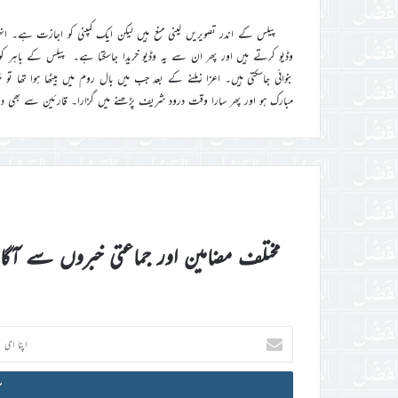
پیلس کے اندر تصویریں لینی منع ہیں لیکن ایک کمپنی کو اجازت ہے۔ ا
وڈیو کرتے ہیں اور پھر ان سے یہ وڈیو خریدا جاسکتا ہے۔ پیلس کے باہر کور
بنوائی جاسکتی ہیں۔ اعزا زملنے کے بعد جب میں بال روم میں بیٹھا ہوا تھا تو
مبارک ہو اور پھر سارا وقت درود شریف پڑھنے میں گزارا۔ قارئین سے بھی د
مختلف مضامین اور جماعتی خبروں سے آگ
اپنا
ای
میل
آئی