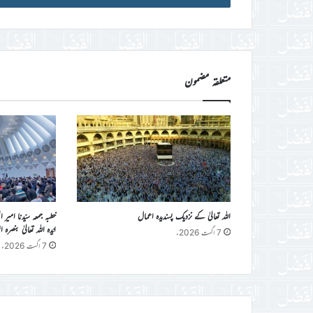
ڈی
درج
کریں
متعلقہ مضمون
اللہ تعالیٰ کے نزدیک پسندیدہ اعمال
خطبہ جمعہ سیّدنا امیر 
ایّدہ اللہ تعالیٰ بنصرہ العزیز فرمو
7 اگست 2026ء
7 اگست 2026ء