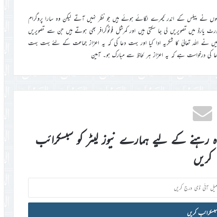
نہوں نے پیلس کے اندر کیمرے لگائے ہوئے ہیں جو نظر نہیں آتے لیکن وہ سارا پروگرام
ٹ یارڈ میں تصویریں لی جا سکتی ہیں اور کمرشل فوٹوگرافر بھی ہوتے ہیں جن سے تصویریں
 مَیں نے اللہ تعالیٰ کا شکریہ ادا کیا اور بہت دعا کی کہ یہ اعزاز جماعت کے لئے بہت بہت
عا کی درخواست ہے کہ یہ اعزاز ہر لحاظ سے مبارک ہو۔ آمین
اہ رہنے کے لیے ہمارے نیوز لیٹر کو سبسکرائب
کریں