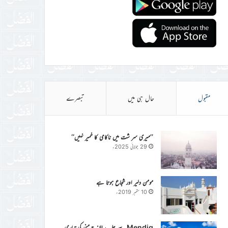
مقبول
حال ہی میں
تبصرے
’’میری سر شت میں ناکامی کا خمیر نہیں‘‘
29 جولائی 2025ء
مومن دلیر اور شجاع ہوتا ہے
10 ستمبر 2019ء
Mendig سے جلسہ سالانہ جرمنی کی تیاری