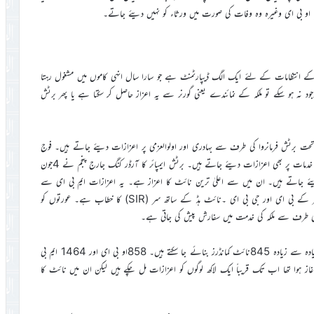
 او بی ای وغیرہ وہ وفات کی صورت میں ورثاء کو نہیں دیئے جاتے۔
ے انتظامات کے لئے ایک الگ ڈیپارٹمنٹ ہے جو سارا سال انہی کاموں میں مشغول رہتا
 نہ ہو سکے تو ملکہ کے نمائندے یعنی گورنر سے یہ اعزاز حاصل کر سکتا ہے یا پھر برٹش
ت برٹش فرمانروا کی طرف سے بہادری اور اولوالعزمی پر اعزازات دیئے جاتے ہیں۔ فوج
میں خدمات کے علاوہ سول سوسائٹی کی خدمات یا سائنس یا ٹیکنالوجی میں خاص خدمات پر بھی اعزازات دیئے جاتے ہیں۔ برٹش ایمپائر کا آرڈر کنگ جارج پنجم نے 4جون
دیئے جاتے ہیں۔ ان میں سے اعلیٰ ترین نائٹ کا اعزاز ہے۔ یہ اعزازات ایم بی ای سے
شروع ہوتے ہیں۔ اس سے اوپر او بی ای ہے اور پھر سی بی ای اور پھر کے بی ای اور جی بی ای ۔نائٹ ہڈ کے ساتھ سر (SIR) کا خطاب ہے۔ عورتوں کو
ایک سال میں ساری دنیا میں جہاں جہاں بھی ملکہ ہیڈ آف سٹیٹ ہے زیادہ سے زیادہ 845نائٹ کمانڈرز بنائے جا سکتے ہیں۔ 858او بی ای اور 1464 ایم بی
اً تعداد کم ہی ہوتی ہے۔ جب سے اس آرڈر کا 1917ء میں آغاز ہوا تھا اب تک قریباً ایک لاکھ لوگوں کو اعزازات مل چکے ہیں لیکن ان میں نائٹ کا