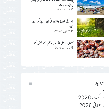
کی ایک رپورٹ
22 اگست 2024ء
ہم نے کورونا وائرس کو کیسے اپنے گھر سے
نکالا؟
21 اپریل 2020ء
آنحضرت صلی اللہ علیہ وسلم کے بعض نسخے
20 اگست 2019ء
آرکائیوز
اگست 2026
جولائی 2026