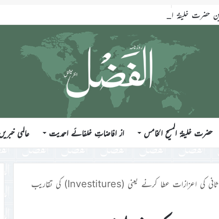
ضرت خلیفۃ المسیح الخامس ایّدہ اللہ تعالیٰ بنصرہ العزیز فرمودہ 17؍جولائی 2026ء
حضرت خلیفۃ المسیح الخامس
از افاضاتِ خلفائے احمدیت
عالمی خبریں
 کی اعزازات عطا کرنے یعنی (Investitures) کی تقاریب