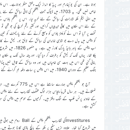
ہوتا ہے۔ ان کی یونیفارم اور پریڈ کا انداز ایک دلکش منظر ہوتاہے۔ اس 
تخت پر آیا تو اس نے کوئینز ہاؤس کو وسیع کرنے کے لئے پارلیمنٹ کو تین چ
کو پیلس میں بدل دے جو شاہی خاندان کی رہائش کے لائق ہو۔ نیش نے کافی ح
بنائی گئی تھی اس میں بہت سی خامیاں ہیں اور وہ رہائش کے قابل نہیں چنانچہ 
جنگ عظیم کے دوران 1940ء میں اس پیلس پر سات دفعہ بم گرائے گئے اور عبادت کے لئے اس میں جو چرچ بنایا تھا وہ تباہ کر دیا گیا۔
غسلخانے ہیں۔ ہر سال قریباً پچاس ہزار لوگ مختلف تقاریب کے لئے پیلس م
کے خاوند پرنس فلپ کے الگ دفتر ہیں۔ گرمیوں کے موسم میں پیلس کی سیر 
کشش ہے۔