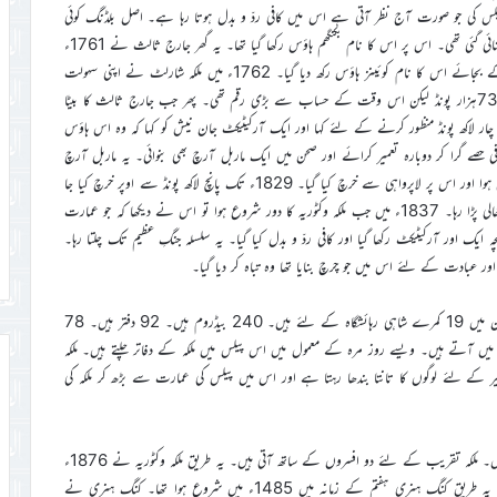
پیلس کی جو صورت آج نظر آتی ہے اس میں کافی ردّ و بدل ہوتا رہا ہے۔ اصل بلڈنگ کوئی
خاص نہیں تھی۔ یہ 1703ء میں ڈیوک آف بکنگھم کی ذاتی رہائش کے لئے بنائی گئی تھی۔ اس پر اس کا نام بکنگھم ہاؤس رکھا گیا تھا۔ یہ گھر جارج ثالث نے 1761ء
میں اپنی بیگم ملکہ شارلٹ کی رہائش کے لئے خرید لیا۔ اس پر بکنگھم ہاؤس کے بجائے اس کا نام کوئینز ہاؤس رکھ دیا گیا۔ 1762ء میں ملکہ شارلٹ نے اپنی سہولت
کے لئے اس مکان میں کافی تبدیلیاں کرائیں اور کثیر رقم خرچ کی جو تھی تو 73ہزار پونڈ لیکن اس وقت کے حساب سے بڑی رقم تھی۔ پھر جب جارج ثالث کا بیٹا
ار لاکھ پونڈ منظور کرنے کے لئے کہا اور ایک آرکیٹیکٹ جان نیش کو کہا کہ وہ اس ہاؤس
صے گرا کر دوبارہ تعمیر کرائے اور صحن میں ایک ماربل آرچ بھی بنوائی۔ یہ ماربل آرچ
اب پیلس کے باہر ہائیڈ پارک کارنر میں ہے۔ یہ منصوبہ 1826ء میں شروع ہوا اور اس پر لاپرواہی سے خرچ کیا گیا۔ 1829ء تک پانچ لاکھ پونڈ سے اوپر خرچ کیا جا
چکا تھا۔ یہاں تک کہ نیش کو برطرف کر دیا گیا۔ اور چند سال تک یہ مکان خالی پڑا رہا۔ 1837ء میں جب ملکہ وکٹوریہ کا دور شروع ہوا تو اس نے دیکھا کہ جو عمارت
ایک اور آرکیٹیکٹ رکھا گیا اور کافی ردّ و بدل کیا گیا۔ یہ سلسلہ جنگِ عظیم تک چلتا رہا۔
آج جو بکنگھم پیلس ہمارے سامنے ہے اس میں 775 کمرے ہیں۔ ان میں 19 کمرے شاہی رہائشگاہ کے لئے ہیں۔ 240 بیڈروم ہیں۔ 92 دفتر ہیں۔ 78
یں آتے ہیں۔ ویسے روز مرہ کے معمول میں اس پیلس میں ملکہ کے دفاتر چلتے ہیں۔ ملکہ
کے لئے لوگوں کا تانتا بندھا رہتا ہے اور اس میں پیلس کی عمارت سے بڑھ کر ملکہ کی
Investituresکی تقاریب بکنگھم پیلس کے Ball روم میں ہوتی ہیں۔ ملکہ تقریب کے لئے دو افسروں کے ساتھ آتی ہیں۔ یہ طریق ملکہ وکٹوریہ نے 1876ء
میں شروع کیا تھا۔ علاوہ ازیں سٹیج پر ملکہ کے پانچ باڈی گارڈ ہوتے ہیں۔ یہ طریق کنگ ہنری ہفتم کے زمانہ میں 1485ء میں شروع ہوا تھا۔ کنگ ہنری نے