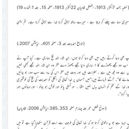
خطبہ جمعہ 7اکتوبر 1913ء الفضل قادیان 22اکتوبر 1913ء صفحہ 15۔ جلد 1،شمارہ 19)
 میری دعا سے پہلے کر دیتا ہے ، میرے ساتھ لڑائی کرنا خدا سے لڑائی کرنا ہے۔ تم ایسی
(تاریخ احمدیت جلد 3، صفحہ 401۔ ایڈیشن 2007ء)
یں:’’آپ بھی دعا کرتے رہیں میں بھی دعا کرتا ہوں، ان شاء اللہ فتح ہماری ہے۔ کیا آپ نے
کیا اب وہ مجھے چھوڑے گا ؟ ساری دنیا مجھے چھوڑ دے مگر وہ ان شاء اللہ مجھے کبھی نہیں
اس ہے وہ مجھ میں ہے ۔ خطرات ہیں اور بہت ہیں مگر اس کی مدد سے سب دور ہو جائیں
الے گا‘‘۔ آگے فرماتے ہیں:’’میں آسمان پر خدا تعالیٰ کی انگلی کو احمدیت کی فتح کی خوشخبری
اور خدا کے حکم کو انسان بدل نہیں سکتا ۔ سو تسلی پائو اور خوش ہو جائو ، اور دعائوں اور
ا کرو‘‘۔
(سوانح فضل عمر جلد چہارم صفحہ 353۔385،ایڈیشن 2006ء قادیان)
ص ایسا ہے جو یہ دعویٰ کرتا ہو کہ خدا تعالیٰ کی طرف سے اسے قرآن سکھایا گیا ہے تو میں