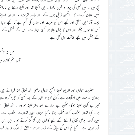
ہیچ ہیں ۔ میں کسی کی پروا ہ نہیں رکھتا ۔ میں اکیلا تھا اور اکیلا رہنے پر 
نہیں ضائع کرے گا۔ دشمن ذلیل ہوں گے اور حاسد شرمندہ ، اور خدا اپنے 
پیوند توڑ نہیں سکتی اور مجھے اس کی عزت اور جلال کی قسم ہے کہ مجھے دنی
اُس کا جلال چمکے اور اس کا بول بالا ہو۔کسی ابتلا سے اس کے فضل کے ساتھ 
کے جنگل میں مجھے طاقت دی گئی ہے
من نہ آنس
آں منم کاندر 
حضرت مولوی نور الدین خلیفۃ المسیح الاوّل رضی اللہ تعالیٰ عنہ فرمات
ہماری جماعت میں اختلاف ہے۔کوئی موجودہ خلیفہ کے بعد کسی کو تجویز کرتا ہے
خبر ہے کون خلیفہ ہوگا، ممکن ہے ہمارے بعد بہتر خلیفہ ہو وہ ۔ اللہ تعالی
ہو ۔ کیا تمہارا انتخاب کردہ منتخب ہوگا ، کیا موجودہ خلیفہ تمہارے انتخاب س
سپرد کرو۔ یونہی نفاق ڈالنے کے لیے کانوں میں گُڑ گُڑ کرتے ہو ۔ میں ا
نور الدین ہے ۔ کیا تم اس کی حیاتی کے ذمہ دار ہو ؟ پیش از مرگ واویلا کرتے ہ