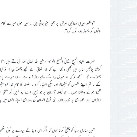
( 
’’دیکھو میری دعائیں عرش پر بھی سنی جاتی ہیں ۔ میرا مولیٰ میرے کام
باتوں کو چھوڑ دو، توبہ کرو‘‘۔
حضرت خلیفۃ المسیح الثانی المصلح الموعود رضی اللہ تعالیٰ عنہ فرماتے ہ
گزشتہ چالیس سال میں کبھی دیکھا ہے کہ خدا تعالیٰ نے مجھے چھوڑ دیا ؟ تو 
چھوڑے گا ۔ سمجھ لو کہ وہ میری مدد کے لیے دوڑاآرہا ہے ، وہ میرے پ
گے ۔ تم اپنے نفسوں کو سنبھالو اور نیکی اختیار کرو ۔ سلسلہ کا کام خدا خود سنبھ
لکھتے ہوئے دیکھتا ہوں ۔ جو فیصلہ آسمان پر ہو زمین اسے ردّ نہیں کر سکتی 
روزوں اور انکساری پر زور دواور بنی نوع انسان کی ہمدردی اپنے دلوں میں پید
’’میں ساری دنیا کو چیلنج کرتا ہوں کہ اگر اس دنیا کے پردے پر کوئی شخ