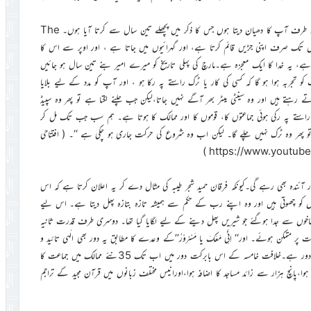
پھر 2005ء میں سالانہ دعائیہ کے موقع پر کہا:’’اب میں اس پودے کی طرف آپ کا دھیان دیتا ہوں جس کا ذکر میں پچھلے تین سال سے کرتا آیا ہوں۔ The
کے بعد چار سال تک صرف اپنی جڑیں قائم کرتا ہے، اور گہرائیوں میں جاتا ہے ، اور اوپر سے اس کا
انچویں سال وہ 80فٹ کا درخت بن جاتا ہے، یہ خدا کا ایک معجزہ ہے۔مارچ کی پہلی تاریخ کو میرے امیر بنے تین سال ہو جائیں
تجربہ ہوا ہو گا کہ کسی کی کار یا ٹرک راستے پہ رکا ہو ، اور آپ کو مدد کے لیے بلایا
 رہتے ہیں اور وہ سینٹی میٹر بھر آگے نہیں جاتا،لیکن جب چلنے لگتا ہے تو پھر وہ سپیڈ
راستے پہ رکی ہوئی جماعتوں کا، قوموں کا اور ممالک کا ہوتا ہے۔ ہم سب جب تک مل کر
تو پھر وہ ٹرک نہیں چلے گا۔ لیکن اب وہ شروع کی حرکت جاری ہو چکی ہے ‘‘۔ ( افتتاحی
ر آئندہ بھی رہے گی۔کیونکہ فرقان حمید شجر طیبہ کی مثال دے کر یہ اعلان کرتا ہے کہ اس
توں کو چھوتی ہیں اور وہ اپنے رب کے حکم سے ہمیشہ تازہ بتازہ پھل دیتا ہے۔ اس لیے
شاخوں سے جدا ہوگئے جو شیریں پھل دینے کے لیے لگایا گیا تھا۔ دوسری طرف قدرت ثانیہ
 مسرور احمد صاحب اپریل 2003ء میں مسند خلافت پر متمکن ہوئے۔ اور‘‘ اِنِّی مَعَکَ یا مَسْرُوْرُ’’کے وعدے کا مطابق یہ دور بھی الٰہی تائید و
نصرت کے روشن نشانوں سے معمور عظیم الشان اور روز افزوں ترقیات کا دور ہے۔خلافت خامسہ کے اس بابرکت دور میں اب تک 35نئے ممالک میں جماعت کا
 ہوا،پانچ ہزار سے زائد مساجد کا اضافہ ہوا،اورانیس مختلف زبانوں میں قرآن مجید کے تراجم