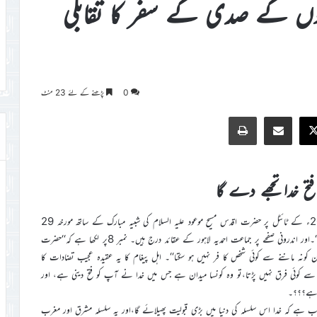
ہوں کے صدی کے سفر کا تقابلی
0
پڑھنے کے لئے 23 منٹ
Print
Share via Email
Faceb
X
تح خدا تجھے دے گا
پیغام صلح کے شمارہ 24،23۔جلد نمبر100،ازیکم تا 31دسمبر 2013ء کے ٹائٹل پر حضرت اقدس مسیح موعود علیہ السلام کی شبیہ مبارک کے ساتھ مورخہ 29
فروری 1904ء کا یہ الہام درج کیا گیاہے:’’میدان میں فتح خدا تجھے دے گا‘‘۔اور اندرونی صفحے پر جماعت احمدیہ لاہور کے عقائد درج ہیں۔ نمبر 8پر لکھا ہے کہ‘‘حضرت
کونہ ماننے سے کوئی شخص کا فر نہیں ہو سکتا‘‘۔ اہل پیغام کا یہ عقیدہ عجیب تضادات کا
ے سے کوئی فرق نہیں پڑتا،تو وہ کونسا میدان ہے جس میں خدا نے آپ کو فتح دینی ہے، اور
ں ہے؟؟؟۔
 قریب ہے کہ خدا اس سلسلہ کی دنیا میں بڑی قبولیت پھیلائے گا،اور یہ سلسلہ مشرق اور مغرب