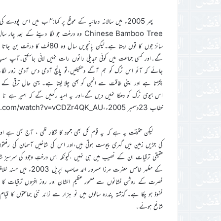
Chinese Bamboo Tree وہ درخت جو لگا دینے 
سائز جوں کا توں رہتا ہے۔لیکن پ
گے۔اور کسی جماعت میں کوئی تبدیلی راتوں رات نہیں لائی جاسکتی۔آپ سب کو 
جائے کہ آئو اس ٹرک کو ہم آگے دھکیلیں،تو پانچ آدمی دس آدمی زور لگاتے
پکڑتا ہے اور اپنی طاقت سے انجن کو بھی چلا لیتا ہے۔ یہی حال ترقی کے 
اس ہیوی ٹرک کو دھکا نہیں دیں گے،اور یہ امید رکھیں گے کہ امیر ہے نا 
خطاب 23دسمبر 2005ء،https://www.youtube.com/watch?v=vCDZr4QK_AU )
لیکن حقیقت یہ ہے کہ یہ قوم کل بھی جمود کا شکار تھی ، آج بھی ہے او
کی جڑیں زمین میں گہری پیوست ہوتی ہیں،اور اس کی شاخیں آسمان کی رفع
حقیقی ترقیات ان کے نصیب میں ہی نہیں ،کیونکہ اس درختِ وجود کی سرسبز 
کے مظہر خامس حضرت مرزا
نفوذ ہو چکا ہے۔ گذشتہ پندرہ سالوں میں نو ہزار سے زائد نئی جماعتوں کا قیام
شائع ہوئے۔