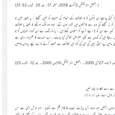
( الفضل انٹرنیشنل 3اگست 2018ء صفحہ 17۔ جلد 25، شمارہ 31،32)
 فکر کرنی چاہیے ان لوگوں کو جو خلافت کے انعام کی اہمیت کو نہیں سمجھتے ۔ یہ خلیفہ نہیں جو
و نہ سمجھنے کی وجہ سے فاسقوں میں شمار ہوں گے۔ تباہ وہ لوگ ہونگے جو خلیفہ یا خلافت
بیہ ہے ان کو جو اپنے آپ کو مسلمان کہتے ہیں ۔ یا وارننگ ہے ان کمزور احمدیوں کو جو
 رہتے ہیں کہ کہاں سے کوئی اعتراض تلاش کیا جائے… اب احمدیت کا علمبردار وہی ہے
ائیں پیدا ہوتی رہیں گی جن کی گود میں خلافت سے محبت کرنے والے بچے پروان چڑھیں
لفضل انٹر نیشنل 10جون 2005ء۔ جلد 12، شمارہ 23)
ا ہے اسے للکارنا اچھا نہیں
نہ ڈال اے روبۂ زار و نزار
زاروں رحمتیں اور درود اُس پر)نے سیف کا کام قلم سے دکھایا ، اور عرش الٰہی سے اس
بھی ہے اور جلال بھی ، ندرت و لطافت بھی ہے اور قدرت بھی ۔ اس کے نطق میں ایسی