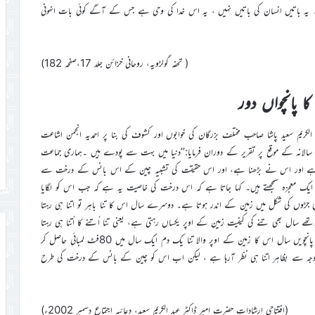
گا۔ یہ باتیں انسان کی باتیں نہیں ، یہ اس خدا کی وحی ہے جس کے آگے کوئی بات انہونی
( تحفہ گولڑویہ، روحانی خزائن جلد 17،صفحہ 182)
ا پانچواں دور
عبد الکریم سعید پاشا صاحب مختلف بزرگان کی خوابوں اور کشوف کی بنا پر احمدیہ انجمن اشاعت
ہ سالانہ کے موقع پر تقریر کے دوران فرمایا:’’دنیا میں بہت سے پودے ہیں ۔ہماری جماعت
وا پودا ہے اور اس نے بڑھنا ہے، اور اس حقیقت کی تشبیہ چین کے اس بانس کے درخت سے
Chineکہتے ہیں۔اور وہ اس کو ایک معجزہ سمجھتے ہیں۔ کہا جاتا ہے کہ اس درخت کی خاصیت یہ ہے کہ جب اس کو لگایا
 ہی جڑوں کی شکل میں زمین کے اندر ہوتا ہے۔ دوسرے سال اس کا تنا باہر تو اتنا ہی رہتا
 سال بھی تنے کی کیفیت زمین کے اوپر یکساں رہتی ہے، یعنی تنا اُتنے کا اُتنا ہی رہتا
ہے، لیکن زمین کے اندر اس کی جڑیں پھیلتی اور گہری ہوتی جاتی ہیں۔ لیکن پانچویں سال اس کا زمین کے اوپر والا تنا یک دم ایک سال میں 80فٹ لمبائی حاصل کر
ت کی وجہ سے بظاہر اتنا ہی نظر آرہا ہے ، لیکن اب اس کو چین کے بانس کے درخت کی طرح
(افتتاحی ارشادات حضرت امیر ڈاکٹر عبد الکریم سعید، دعائیہ اجتماع دسمبر 2002ء)