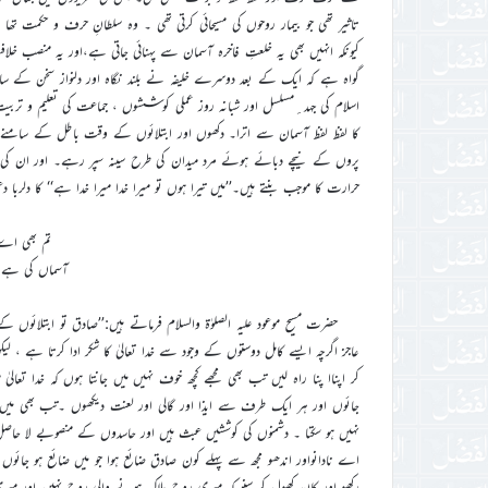
تاثیر تھی جو بیمار روحوں کی مسیحائی کرتی تھی ۔ وہ سلطانِ حرف و حکمت 
گواہ ہے کہ ایک کے بعد دوسرے خلیفہ نے بلند نگاہ اور دلنواز سخن کے 
اسلام کی جہد ِمسلسل اور شبانہ روز عملی کوششوں ، جماعت کی تعلیم و تر
کا لفظ لفظ آسمان سے اترا۔ دکھوں اور ابتلائوں کے وقت باطل کے سامنے س
پروں کے نیچے دبائے ہوئے مرد میدان کی طرح سینہ سپر رہے۔ اور ان کی ز
حرارت کا موجب بنتے ہیں۔’’میں تیرا ہوں تو میرا خدا میرا خدا ہے‘‘ کا دل
تم بھی اے 
آسماں کی ہے 
حضرت مسیح موعود علیہ الصلوٰۃ والسلام فرماتے ہیں:’’صادق تو ابتلائوں 
عاجز اگرچہ ایسے کامل دوستوں کے وجود سے خدا تعالیٰ کا شکر ادا کرتا ہے ، 
کر اپناا پنا راہ لیں تب بھی مجھے کچھ خوف نہیں میں جانتا ہوں کہ خدا تعال
جائوں اور ہر ایک طرف سے ایذا اور گالی اور لعنت دیکھوں ۔تب بھی میں آ
نہیں ہو سکتا ۔ دشمنوں کی کوششیں عبث ہیں اور حاسدوں کے منصوبے لا حاص
اے نادانواور اندھو مجھ سے پہلے کون صادق ضائع ہوا جو میں ضائع ہو جائوں گ
رکھو اور کان کھول کر سنو کہ میری روح ہلاک ہونے والی روح نہیں اور می