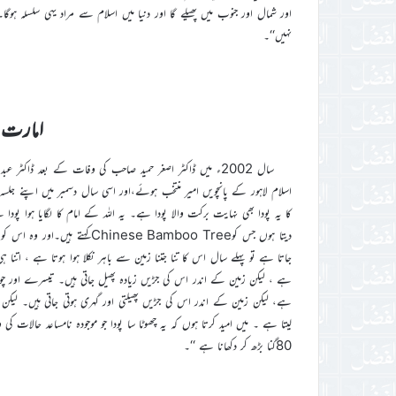
اور شمال اور جنوب میں پھیلے گا اور دنیا میں اسلام سے مراد یہی سلسلہ ہو
نہیں‘‘۔
امارت ک
سال 2002ء میں ڈاکٹر اصغر حمید صاحب کی وفات کے بعد ڈاکٹر 
اسلام لاہور کے پانچویں امیر منتخب ہوئے،اور اسی سال دسمبر میں اپنے جلس
کا یہ پودا بھی نہایت برکت والا پودا ہے۔ یہ اللہ کے امام کا لگایا ہ
دیتا ہوں جس کوse Bamboo Tree
جاتا ہے تو پہلے سال اس کا تنا جتنا زمین سے باہر نکلا ہوا ہوتا ہے ، اتنا
ہے ، لیکن زمین کے اندر اس کی جڑیں زیادہ پھیل جاتی ہیں۔ تیسرے اور چوتھے
لیتا ہے ۔ میں امید کرتا ہوں کہ یہ چھوٹا سا پودا جو موجودہ نامساعد حالا
80گنا بڑھ کر دکھانا ہے ‘‘۔