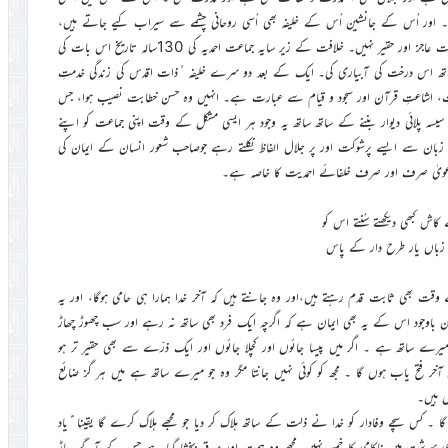
تھا ۔ اور اُس کے جانشین اُس کے خلیفہ بھی اُسی روحانی چشمے سے سیراب کیے جاتے ہیں،
کیونکہ انہیں بھی یہ خلعتِ فاخرہ آسمان سے پہنائی جاتی ہے،اور یہ منصب خلافت عاجز اور حقیر نہیں۔ خلافت کے زیر سایہ جماعت احمدیہ کی 130سالہ تاریخ اس بات کی
ساتھ اس درخت کی آبیاری کی۔ ایک کے بعد دو سرے خلیفہ ٔذات اقدس کی زندگی خدمتِ
بیت، اشاعتِ قرآن اور سجود و قیام سے عبارت ہے۔ انہیں وہ حسن خطابت نصیب ہوا، جس
یسہ پلائی دیوار بننے کے ساتھ ساتھ یہ وجود ہر ایسی مشکل کے وقت اپنی جماعت کو اپنے
بان سے ایسے پرشوکت اور پر جلال الفاظ نکلتے رہے جوصاحب شعور انسان کے ایمان کی
ربا دعویٰ صرف اور صرف خلفائے احمدیت کا خاصہ ہے۔
کاش کبھی دیکھتے سُنتے اس کو
زباں یار طرح دار کے پاس
کے وقت بھی ثابت قدم رہتے ہیں،اور وہ جانتے ہیں کہ آخر خدا ہمارا ہی حامی ہوگا، اور یہ
لیکن باوجود اس کے یہ بھی ایمان ہے کہ اگرچہ ایک فرد بھی ساتھ نہ رہے اور سب چھوڑ چھاڑ
یٰ میرے ساتھ ہے ۔ اگر میں پیسا جائوں اور کچلا جائوں اور ایک ذرّے سے بھی حقیر تر ہو
خر فتح یاب ہوں گا ۔ مجھ کو کوئی نہیں جانتا مگر وہ جو میرے ساتھ ہے میں ہر گز ضائع
ل ہیں۔
ا ۔ کس سچے وفادار کو خدا نے ذلت کے ساتھ ہلاک کر دیا جو مجھے ہلاک کرے گا یقینا ًیاد
ری سرشت میں ناکامی کا خمیر نہیں مجھے وہ ہمت اور صدق بخشا گیا ہے جس کے آگے پہاڑ