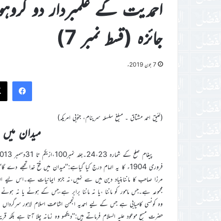
احمدیت کے علمبردار دو گرو
جائزہ (قسط نمبر 7)
7 جون 2019ء
ook
(لئیق احمد مشتاق ۔ مبلغ سلسلہ سرینام، جنوبی امریکہ)
میدان میں ف
مرزا صاحب کا ماننابنیاد دین میں سے نہیں،نہ جزو ایمانیات ہے۔اس لیے ان 
مجموعہ ہے۔جس مامور کو ماننا ،یا نہ ماننا برابر ہے،جس کے ہونے یا نہ ہون
وہ کونسی کامیابی ہے جس کے لیے احمدیہ انجمن اشاعت اسلام لاہور سرگردا
حضرت مسیح موعود علیہ السلام فرماتے ہیں:’’دیکھو وہ زمانہ چلا آتا ہے بلکہ