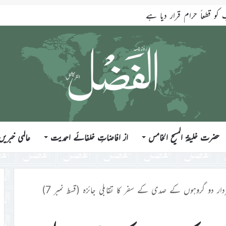
قطعاً حرام قرار دیا ہے
حضرت خلیفۃ المسیح الخامس
از افاضاتِ خلفائے احمدیت
عالمی خبریں
ار دو گروہوں کے صدی کے سفر کا تقابلی جائزہ (قسط نمبر 7)