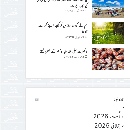
کی ایک رپورٹ
22 اگست 2024ء
ہم نے کورونا وائرس کو کیسے اپنے گھر سے
نکالا؟
21 اپریل 2020ء
آنحضرت صلی اللہ علیہ وسلم کے بعض نسخے
20 اگست 2019ء
آرکائیوز
اگست 2026
جولائی 2026