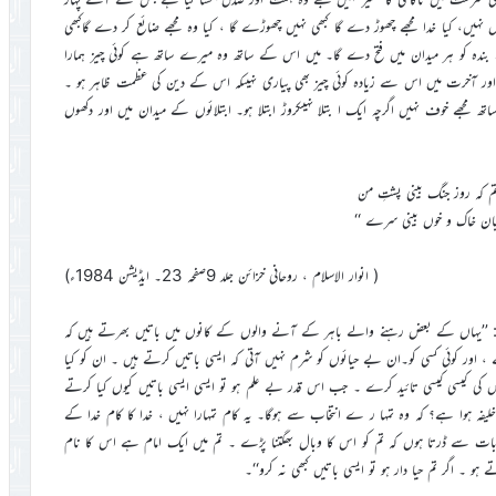
ناراض نہیں، کیا خدا مجھے چھوڑ دے گا کبھی نہیں چھوڑے گا ، کیا وہ مجھے ضائع کر دے گاکبھی
بندہ کو ہر میدان میں فتح دے گا۔ میں اس کے ساتھ وہ میرے ساتھ ہے کوئی چیز ہمارا
ا اور آخرت میں اس سے زیادہ کوئی چیز بھی پیاری نہیںکہ اس کے دین کی عظمت ظاہر ہو ۔
مجھے خوف نہیں اگرچہ ایک ا بتلا نہیںکروڑ ابتلا ہو۔ ابتلائوں کے میدان میں اور دکھوں
تم کہ روز جنگ بینی پشتِ من
میان خاک و خوں بینی سرے ‘‘
( انوار الاسلام ، روحانی خزائن جلد 9صفحہ 23۔ ایڈیشن 1984ء)
ے ہیں: ’’یہاں کے بعض رہنے والے باہر کے آنے والوں کے کانوں میں باتیں بھرتے ہیں کہ
 ، اور کوئی کسی کو۔ان بے حیائوں کو شرم نہیں آتی کہ ایسی باتیں کرتے ہیں ۔ ان کو کیا
ٰ اس کی کیسی کیسی تائید کرے ۔ جب اس قدر بے علم ہو تو ایسی ایسی باتیں کیوں کیا کرتے
ے خلیفہ ہوا ہے؟ کہ وہ تمہا ر ے انتخاب سے ہوگا۔ یہ کام تمہارا نہیں ، خدا کا کام خدا کے
س بات سے ڈرتا ہوں کہ تم کو اس کا وبال بھگتنا پڑے ۔ تم میں ایک امام ہے اس کا نام
و ۔ اگر تم حیا دار ہو تو ایسی باتیں کبھی نہ کرو‘‘۔