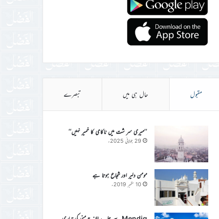
مقبول
حال ہی میں
تبصرے
’’میری سر شت میں ناکامی کا خمیر نہیں‘‘
29 جولائی 2025ء
مومن دلیر اور شجاع ہوتا ہے
10 ستمبر 2019ء
Mendig سے جلسہ سالانہ جرمنی کی تیاری