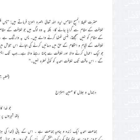
حضرت خلیفۃ المسیح الخامس ایدہ اللہ تعالیٰ بنصرہ العزیز فرماتے ہیں: ’’پس
خلافت کے مقام سے گرایا جائے گا، بلکہ یہ وہ لوگ ہیں جو خلافت کے مقام ک
کے مقام کو نہیں سمجھتے، ہنسی ٹھٹھا کرنے والے ہیں۔ پس یہ وارننگ ہے ، تن
خلافت کے قیام و استحکام کے حق میں دعائیں کرنے کی بجائے اس تلاش میں
جو نیک اعمال کرنے والا اور خلافت سے چمٹا رہنے والا ہے…جب تک ایسی م
گے ، اس وقت تک خلافت احمدیہ کو کوئی خطرہ نہیں۔‘‘
(خطبہ جمعہ فرمودہ 27مئی 2005ء۔ ا
٭جمال و جلال کا حسین امتزاج
جو خدا ک
ہاتھ شیروں پر 
جماعت احمدیہ ایک زندہ و جاوید جماعت ہے ۔ اِس کے بانی (خدا کی ہ
کے حرف حرف اور لفظ لفظ کو برکت بخشی گئی۔ اُس کی تحریروں میں جمال 