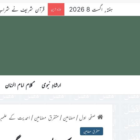
ہفتہ, اگست 8 2026
قرآن شریف نے شراب کو 
تازہ ترین
ارشادِ نبوی
ؑکلام امام الزمان
صفحۂ اول
/
مضامین
/
متفرق مضامین
/
احمدیت کے علمبرد
متفرق مضامین