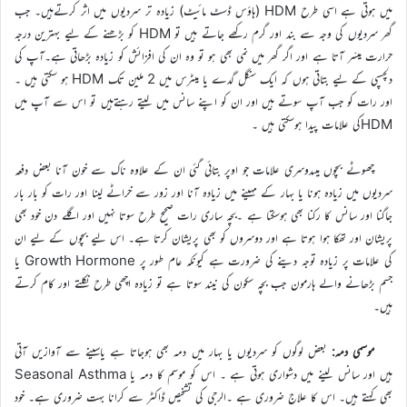
میں ہوتی ہے اسی طرح HDM (ہاؤس ڈسٹ مائیٹ) زیادہ تر سردیوں میں اثر کرتےہیں۔ جب
گھر سردیوں کی وجہ سے بند اور گرم رکھے جاتے ہیں تو HDM کو بڑھنے کے لیے بہترین درجہ
حرارت میسّر آتا ہے اور اگر گھر میں نمی بھی ہو تو وہ ان کی افزائش کو زیادہ بڑھاتی ہے۔آپ کی
دلچسپی کے لیے بتاتی ہوں کہ ایک سنگل گدے یا میٹرس میں 2 ملین تک HDM ہو سکتی ہیں ۔
اور رات کو جب آپ سوتے ہیں اور ان کو اپنے سانس میں لیتے رہتےہیں تو اس سے آپ میں
HDMکی علامات پیدا ہوسکتی ہیں ۔
چھوٹے بچوں میںدوسری علامات جو اوپر بتائی گئی ان کے علاوہ ناک سے خون آنا بعض دفعہ
سردیوں میں زیادہ ہونا یا بہار کے مہینے میں زیادہ آنا اور زور سے خراٹے لینا اور رات کو بار بار
جاگنا اور سانس کا رکنا بھی ہوسکتا ہے ۔بچہ ساری رات صحیح طرح سوتا نہیں اور اگلے دن خود بھی
پریشان اور تھکا ہوا ہوتا ہے اور دوسروں کو بھی پریشان کرتا ہے۔ اس لیے بچوں کے لیے ان
کی علامات پر زیادہ توجہ دینے کی ضرورت ہے کیونکہ عام طور پر Growth Hormone یا
جسم بڑھانے والے ہارمون جب بچہ سکون کی نیند سوتا ہے تو زیادہ اچھی طرح نکلتے اور کام کرتے
ہیں۔
موسمی دمہ:
بعض لوگوں کو سردیوں یا بہار میں دمہ بھی ہوجاتا ہے یاسینے سے آوازیں آتی
ہیں اور سانس لینے میں دشواری ہوتی ہے ۔ اس کو موسم کا دمہ یا Seasonal Asthma
بھی کہتے ہیں۔ اس کا علاج ضروری ہے ۔الرجی کی تشخیص ڈاکٹر سے کرانا بہت ضروری ہے۔ خود