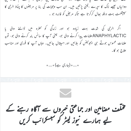
دوائیاں جیسے ناک کا سپرے ،لینی پڑتیں ہیں۔ ان سب وجوہات کی بنا پر مریضوں کا چناؤ الرجی کا
سپیشلسٹ بہت دیکھ بھال کرکرتا ہے تاکہ مریض کو فائدہ ہو ۔
اگر الرجی کی شدت بہت زیادہ ہو اور زندگی کو خطرہ میں ڈالنے والی یا
ANAPHYLACTICعلامات پیدا کرنے والی ہو، یعنی آپ کا سانس بند کرنے والی ہو، تویہ
علامات محسوس ہوتے ہی ایمبولینس کو بلائیں اور ہسپتال جائیں۔ وہاں آپ کا فوری اور مناسب
علاج ہو گا۔
٭…٭(جاری ہے)٭…٭
مختلف مضامین اور جماعتی خبروں سے آگاہ رہنے کے
لیے ہمارے نیوز لیٹر کو سبسکرائب کریں