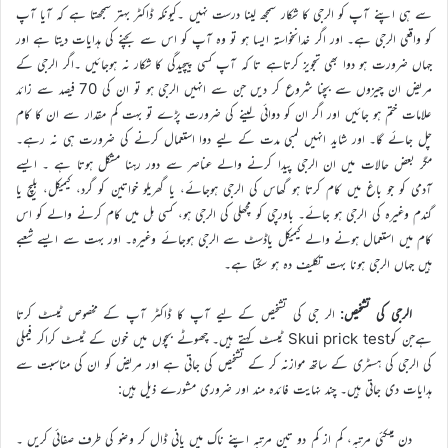
سے ہی اپنے آپ کو الرجی کا شکار سمجھ لینا درست نہیں ۔کیونکہ ڈاکٹر بہتر سمجھتا ہے کہ آیا آپ
کو واقعی الرجی ہے۔ اور اگر خدانخواستہ ایسا ہو تو وہ آپ کو اس سے بچنے کی ہدایات دیتا ہے اور
جہاں ضرورت ہو دوا بھی تجویز کرتاہے تا کہ آپ کسی پیچیدگی کا شکار نہ ہوجائیں ۔اگر الرجی کے
مریض ان چیزوں سے بچنا شروع کر دیں جن سے انہیں الرجی ہو تو ان کی 70 فیصد سے زائد
علامات ختم ہو جائیں اور اگر ان کو دوائی لینے کی ضرورت پڑے تو بہت کم مقدار سے ان کا کام
چل جائے گا۔ اور شاید انہیں لمبی مدت کے لیے دوا استعمال کرنے کی ضرورت ہی نہ رہے۔
مگر بعض حالات میں ان الرجی پیدا کرنے والے عناصر سے دور رہنا مشکل ہوتا ہے ۔ ایسے
آدمی کو جو باغ میں کام کرتا ہو گھاس کی الرجی ہوجائے، یا گھریلو خواتین کو گرد، کیمیکل، بلیچ یا
گندم وغیرہ کی الرجی ہو جائے۔ باورچی کو مچھلی کی الرجی ہو، کسی مِل میں کام کرنے والے کو اس
کام میں استعمال ہونے والے کیمیکل یاڈسٹ سے الرجی ہوجائے وغیرہ۔ اور بہت سے ایسے شعبے
ہیں جہاں الرجی ہونا بہت تکلیف دہ ہو سکتا ہے۔
الرجی کی تشخیص:
الر جی کی تشخیص کے لیے آپ کا ڈاکٹر آپ کے مخصوص ٹیسٹ کرتا
ہےجن کوSkui prick test ٹیسٹ کہتے ہیں۔ چھوٹے بچوں میں خون کے ٹیسٹ کراکر فیملی
کی الرجی کی ہسٹری کے ساتھ موازنہ کر کے تشخیص کی جاتی ہے اور مریض کو ان کی مناسبت سے
ہدایات دی جاتی ہیں۔ چند نہایت فائدہ مند اور ضروری مشورے ذیل ہیں:
دن میںکئی مرتبہ، کم از کم دو تین مرتبہ اپنے ناک میں پانی ڈال کر وضو کی طرف صفائی کریں ۔