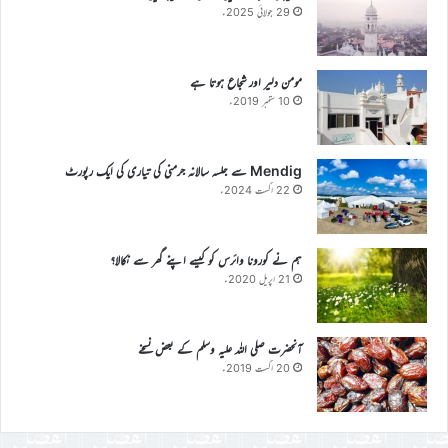
29 جولائی 2025ء
مومن دلیر اور شجاع ہوتا ہے
10 ستمبر 2019ء
Mendig سے جلسہ سالانہ جرمنی کی تیاری کی ایک رپورٹ
22 اگست 2024ء
ہم نے کورونا وائرس کو کیسے اپنے گھر سے نکالا؟
21 اپریل 2020ء
آنحضرت صلی اللہ علیہ وسلم کے بعض نسخے
20 اگست 2019ء