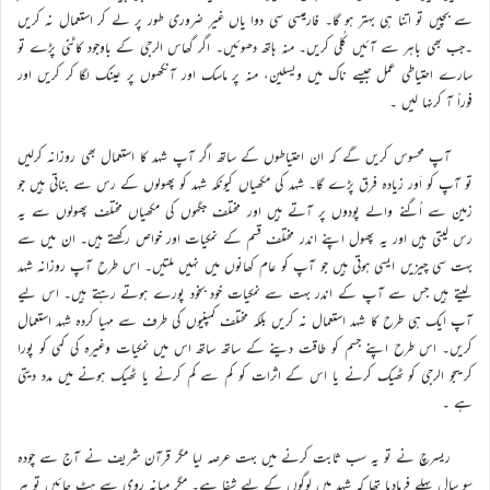
سے بچیں تو اتنا ہی بہتر ہو گا۔ فارمیسی سی دوا یاں غیر ضروری طور پر لے کر استعمال نہ کریں
۔جب بھی باہر سے آئیں کُلی کریں۔ منہ ہاتھ دھوئیں۔ اگر گھاس الرجی کے باوجود کاٹنی پڑے تو
سارے احتیاطی عمل جیسے ناک میں ویسلین، منہ پر ماسک اور آنکھوں پر عینک لگا کر کریں اور
فوراً آ کرنہا لیں ۔
آپ محسوس کریں گے کہ ان احتیاطوں کے ساتھ اگر آپ شہد کا استعمال بھی روزانہ کرلیں
تو آپ کو اَور زیادہ فرق پڑے گا۔ شہد کی مکھیاں کیونکہ شہد کو پھولوں کے رس سے بناتی ہیں جو
زمین سے اُگنے والے پودوں پر آتے ہیں اور مختلف جگہوں کی مکھیاں مختلف پھولوں سے یہ
رس لیتی ہیں اور یہ پھول اپنے اندر مختلف قسم کے نمکیات اور خواص رکھتے ہیں۔ ان میں سے
بہت سی چیزیں ایسی ہوتی ہیں جو آپ کو عام کھانوں میں نہیں ملتیں۔ اس طرح آپ روزانہ شہد
لیتے ہیں جس سے آپ کے اندر بہت سے نمکیات خود بخود پورے ہوتے رہتے ہیں۔ اس لیے
آپ ایک ہی طرح کا شہد استعمال نہ کریں بلکہ مختلف کمپنیوں کی طرف سے مہیا کردہ شہد استعمال
کریں۔ اس طرح اپنے جسم کو طاقت دینے کے ساتھ ساتھ اس میں نمکیات وغیرہ کی کمی کو پورا
کریںجو الرجی کو ٹھیک کرنے یا اس کے اثرات کو کم سے کم کرنے یا ٹھیک ہونے میں مدد دیتی
ہے ۔
ریسرچ نے تو یہ سب ثابت کرنے میں بہت عرصہ لیا مگر قرآن شریف نے آج سے چودہ
سو سال پہلے فرمادیا تھا کہ شہد میں لوگوں کے لیے شفا ہے۔ مگر میانہ روی سے ہٹ جائیں تو ہر