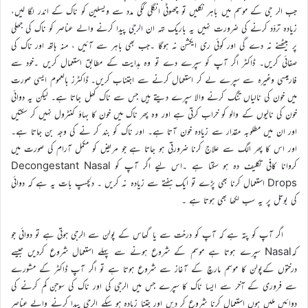
جب الر جی کے موسم میں باہر نکلیں تو چھوٹی انگلی ککی مدد سے ویسلین کو ناک کے اندر لگا لیں،
زیادہ تردّد کرنے کی ضرورت نہیں یہ باریک تہہ ان الرجی پیدا کرنے والے عناصر کو ناک کی جھلی
پر بیٹھنے نہ دے گی اور کوئی ری ایکشن نہ ہوگا ۔جب بھی باہر سے آئیں ، منہ ہاتھ اور ناک کی
صفائی کریں۔ ڈاکٹر اگر آپ کو سپرے دے تو وہ ہدایت کے مطابق استعمال کریں ۔خود سے
فارمیسی وغیرہ سے سپرے لے کر استعمال کرنے سے اجتناب کریں۔ ڈاکٹرز بالعموم ایسی صورت
میں خون کی نالیاں تنگ کرنے والا سپرے دیتے ہیں جس سے ناک کھل جاتا ہے۔ لیکن یہ دوائی
خون کی نالیوں کے والو کو خراب کرتی ہے اور وہ پھر ناک میں خون کا بہاؤ کنٹرول نہیں کر سکتیں
اور ان میں مطلوبہ مقدار سے زیادہ خون آتا ہے۔ اور ناک کو بند کر نے کی وجہ بن جاتا ہے۔
اور اس کا پھر الگ سے علاج کرنا ضرورتی ہو جاتا ہے جو مریض کو مکمل آرام کی صورت میں
کروانا کافی تکلیف دہ ہو سکتا ہے ۔اس لیے اگر آپ کو Decongestant Nasal
Drops استعمال کرنا بھی پڑے تو ایک ہفتے سے زیادہ نہ کریں ۔ دلچسپ بات یہ ہے کہ دوائی
کی بوتل پر یہ سب لکھا بھی ہوتا ہے ۔
اگر آپ کو پتہ ہے کہ آپ کو درخت سے یا گھاس کے پولن سے الرجی ہوتی ہے تو دوائی جو
کہNasal سپرے ہوتا ہے موسم کے شروع ہونے سے پہلے استعمال شروع کردیں جیسے
درختوں کےپولن کا موسم مارچ کے آغاز سے شروع ہوتا ہے تو اگر آپ ڈاکٹر کے مشورے
سے فروری کے آخر سے ایسا ناک کا سپرے جس میں الرجی کی اور ناک کی سوجن کم کرنے کی
دوائیں ملیں ہوں استعمال کرنا شروع کر دیں اور جتنا زیادہ ہو سکے الرجی پیدا کرنے والے عناصر