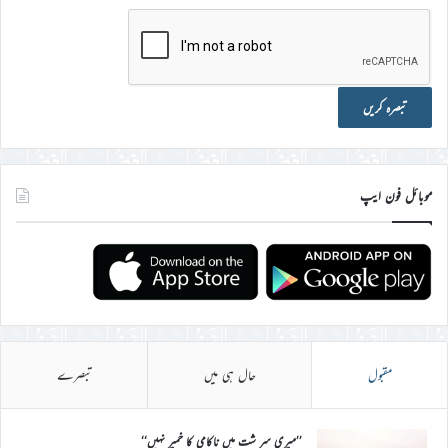
موبائل فون ایپ
مقبول
حال ہی میں
تبصرے
’’میری سر شت میں ناکامی کا خمیر نہیں‘‘