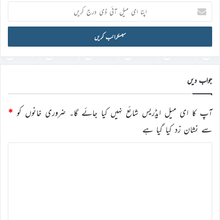
اپنا
ای
میل
آئی
ڈی
درج
کریں
جواب دیں
آپ کا ای میل ایڈریس شائع نہیں کیا جائے گا۔
ضروری خانوں کو
*
سے نشان زد کیا گیا ہے
ت
ب
ص
ر
ہ