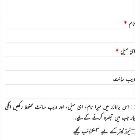
*
نام
*
ای میل
*
ویب‌ سائٹ
اس براؤزر میں میرا نام، ای میل، اور ویب سائٹ محفوظ رکھیں اگلی
بار جب میں تبصرہ کرنے کےلیے۔
نیوز لیٹر کے لیے سبسکرائب کیجیے