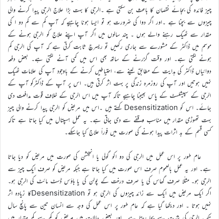
چیز فائدہ کی بجائے نقصان کا باعث بن سکتی ہے ۔الرجی کا بہت بڑا علاج الرجی پیدا کرنے والی
چیزوں سے بچنا ہے ۔اور اگر دوا کی ضرورت ہو تو ایسا ہونا چاہیے کہ آپ کم سے کم دو ا کی
مقدار سے ٹھیک رہنے والے ہوں ۔ چند سالوں میں اگر آپ اپنے علاج کو الرجی ہونے کے
موسم میں ڈاکٹر کے مشورے سے جاری رکھیں تو ریسرچ ثابت کرتی ہے کہ آپ کی الرجی کم
ہونے لگتی ہے۔ اور وقت گزرنے کے ساتھ بھی اس میں کمی آنے لگتی ہے۔ بعض دفعہ
دوائیاں ڈاکٹر کی ہدایت کے مطابق لینے سے، احتیاطیں کرنے کے باوجود آپ کی علامات ٹھیک
نہیں ہوتیں اور آپ کی روزمرہ زندگی پر بہت اثر کرتی ہیں۔ اس پر آپ کے ڈاکٹرکو آپ کے
الرجی کے سپیشلسٹ کے پاس بھیجنا چاہیے تاکہ آپ میں اس الرجی کے خلاف قوت مدافعت دی
جائے۔ اس کو Desensitization کہتے ہیں ۔اس میں مریض کو الرجی پیدا کرنے والی چیز
بہت تھوڑی مقدار میں مناسب وقفے سے دی جاتی ہے۔ یہ عمل ہسپتال میں کیا جاتا ہے تاکہ
کسی قسم کے بد اثرات پیدا ہونے کی صورت میں فوراً علاج کیا جاسکے۔
عام طور پر اس عمل میں الرجی کی دو اکو گولی یا انجکشن کی صورت میں مریض کو دیا جاتا
ہے۔ اور یہ عمل بالعموم صرف اس صورت میں کیا جاتا ہے جبکہ مریض کو صرف ایک چیز سے
الرجی ہو۔ مثلًا صرف گھاس کی یا صرف درخت کے پولن کی یا ہاؤس ڈسٹ مائٹ کی الرجی ہو۔
اگر ایک مریض میں ایک سے زائد چیزوں کی الرجی ہو تو Desensitizationکا زیادہ اثر
نہیں ہوتا ۔ اور دیکھا گیا ہے کہ عام طور پر اس عمل کی وجہ سے انسان تین سے پانچ سال
تک الرجی کی شدّت سے بچا رہتا ہے۔ اور بعض حالات میں مریض کو کم سے کم مقدار میں