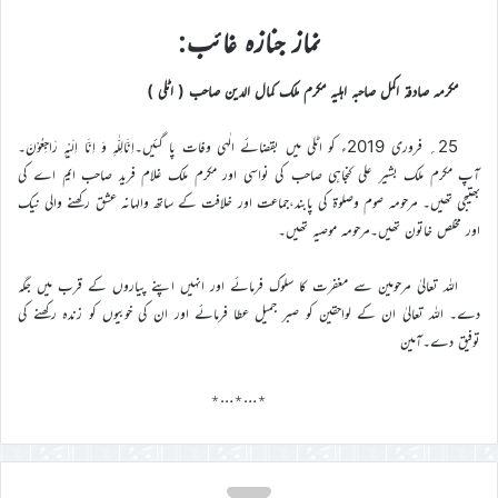
نماز جنازہ غائب:
مکرمہ صادقہ اکمل صاحبہ اہلیہ مکرم ملک کمال الدین صاحب ( اٹلی )
25؍ فروری 2019ء کو اٹلی میں بقضائے الٰہی وفات پا گئیں۔اِنَّالِلّٰہِ وَ اِنَّا اِلَیْہِ رَاجِعُوْنَ۔
آپ مکرم ملک بشیر علی کنجاہی صاحب کی نواسی اور مکرم ملک غلام فرید صاحب ایم اے کی
بھتیجی تھیں۔ مرحومہ صوم وصلوۃ کی پابند،جماعت اور خلافت کے ساتھ والہانہ عشق رکھنے والی نیک
اور مخلص خاتون تھیں۔مرحومہ موصیہ تھیں۔
اللہ تعالیٰ مرحومین سے مغفرت کا سلوک فرمائے اور انہیں اپنے پیاروں کے قرب میں جگہ
دے۔ اللہ تعالیٰ ان کے لواحقین کو صبر جمیل عطا فرمائے اور ان کی خوبیوں کو زندہ رکھنے کی
توفیق دے۔آمین
٭…٭…٭