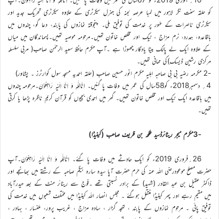
کو حلقہ سنت نگر لاہور میں لمبا عرصہ لجنہ کی جنرل سیکرٹری کے علاوہ سیکرٹری تحریک جدید اور
سیکرٹری ناصرات کے طور پر خدمت کی توفیق ملی۔ پنجوقتہ نمازوں کی پابند، دعا گو، چندوں میں
باقاعدہ، ہمدرد، نرم مزاج ، نیک اور مخلص خاتون تھیں۔مرحومہ موصیہ تھیں۔پسماندگان میں میاں
کے علاوہ ایک لے پالک بیٹا یادگار چھوڑا ہے ۔آپ مکرم حافظ سعید الرحمٰن صاحب( مربی سلسلہ
مرکزی رشین ڈیسک)کی ممانی تھیں۔
-2 مکرمہ رضیہ بی بی صاحبہ اہلیہ مکرم انور حسین صاحب (حلقہ احمدیہ مسجد سول کوارٹرز ۔ پشاور)
4؍ دسمبر2018ء کو58سال کی عمر میں وفات پا گئیں۔ اِنَّالِلّٰہِ وَ اِنَّا اِلَیْہِ رَاجِعُوْنَ۔مرحومہ چندوں
میں باقاعدہ ایک نیک اور مخلص خاتون تھیں۔ گھر میں احمدی بچیوں کو قرآن کریم ناظرہ پڑھا یا کرتی
تھیں۔
-3مکرم میجر ریٹائرڈسید طلحہ بن ظریف صاحب (کینیڈا)
26؍فروری 2019ء کو ایک حادثے میں وفات پا گئے۔ اِنَّالِلّٰہِ وَ اِنَّا اِلَیْہِ رَاجِعُوْنَ۔آپ
حضرت مصلح موعودرضی اللہ عنہ کی حرم حضرت آپا سیدہ سارہ بیگم صاحبہ کے رشتے میں بھانجے اور
ڈاکٹر عقیل بن عبد القادر (شہید) کے برادر نسبتی تھے ۔فوج سے ریٹائر منٹ کے بعد حیدرآباد
میں مقیم رہے اور پھر کینیڈا منتقل ہوگئے ۔ مجلس انصار اللہ کینیڈا میں مختلف شعبوں میں خدمت کی
توفیق پائی ۔ مرحوم نمازوں کے پابند ، تہجد گزار ، سادہ مزاج ، غریب پرور، ملنسار ، بہادر ،