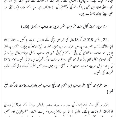
ایماندار، ایک نیک اور پرہیزگار انسان تھے ۔ احمد یت اور خلافت سے شدید محبت تھی اور یہی
محبت اپنی اولاد میں بھی پیدا کرنے کی کوشش کی ۔پسماندگان میں اہلیہ کے علاوہ ایک بیٹی اور
تین بیٹے یادگار چھوڑے ہیں۔
-4 عزیزہ عمرانہ کنول بنت مکرم سید مفسر الدین احمد صاحب سونگڑوی (اڑیسہ)
22؍ نومبر 2018ء کو 18سال کی عمر میں زچگی کے دوران وفات پا گئیں ۔ اِنَّالِلّٰہِ وَ اِنَّا
اِلَیْہِ رَاجِعُوْنَ۔آپ حضرت سید سعید الدین صاحب صحابی حضرت مسیح موعود ؑکی پڑپوتی، مکرم سید مبشر
الدین احمد صاحب سونگڑوی کی پوتی اور مکرم گیانی بشیر احمد صاحب فاضل مرحوم(سابق ہیڈ ماسٹر
تعلیم الاسلام سکول قادیان)کی نواسی تھیں۔مرحومہ وقف نو کی تحریک میں شامل تھیں۔صوم وصلوۃ
کی پابند، خوش مزاج، ملنسار، مہمان نواز، محنتی ، پڑوسیوں سے حسن سلوک کرنے والی ایک نیک
فطرت بچی تھیں۔
-5 مکرم محمد شفیق بھلر صاحب ابن مکرم محمد رفیق صاحب نمبر دار(صدر جماعت تاراگڑھ ضلع
قصور)
موٹر سائیکل کے ایکسیڈنٹ کی وجہ سے دوماہ صاحب فراش رہنے کے بعد15؍فروری
2019ء کو وفات پاگئے۔ اِنَّالِلّٰہِ وَ اِنَّا اِلَیْہِ رَاجِعُوْنَ۔مرحوم بڑے ملنسار، منکسرالمزاج اور مخلص