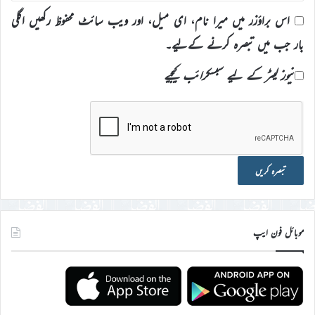
اس براؤزر میں میرا نام، ای میل، اور ویب سائٹ محفوظ رکھیں اگلی
بار جب میں تبصرہ کرنے کےلیے۔
نیوز لیٹر کے لیے سبسکرائب کیجیے
موبائل فون ایپ