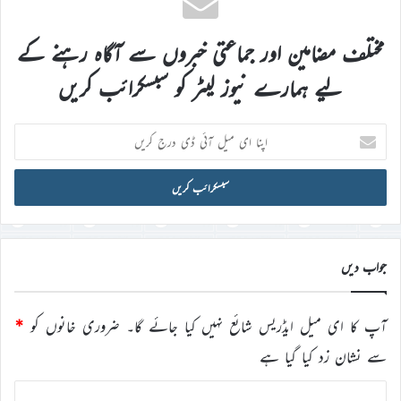
مختلف مضامین اور جماعتی خبروں سے آگاہ رہنے کے
لیے ہمارے نیوز لیٹر کو سبسکرائب کریں
اپنا
ای
میل
آئی
ڈی
درج
کریں
جواب دیں
آپ کا ای میل ایڈریس شائع نہیں کیا جائے گا۔
ضروری خانوں کو
*
سے نشان زد کیا گیا ہے
ت