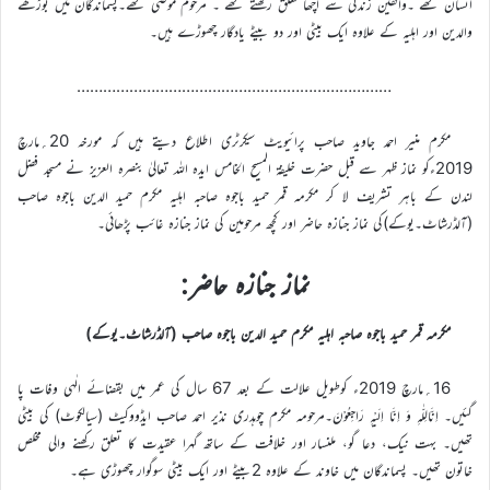
انسان تھے ۔واقفین زندگی سے اچھا تعلق رکھتے تھے ۔ مرحوم موصی تھے۔پسماندگان میں بوڑھے
والدین اور اہلیہ کے علاوہ ایک بیٹی اور دو بیٹے یادگار چھوڑے ہیں۔
………………………………………………………………
مکرم منیر احمد جاوید صاحب پرائیویٹ سیکرٹری اطلاع دیتے ہیں کہ مورخہ 20؍مارچ
2019ءکو نماز ظہر سے قبل حضرت خلیفۃ المسیح الخامس ایدہ اللہ تعالیٰ بنصرہ العزیز نے مسجد فضل
لندن کے باہر تشریف لا کر مکرمہ قمر حمید باجوہ صاحبہ اہلیہ مکرم حمید الدین باجوہ صاحب
(آلڈرشاٹ۔یوکے)کی نماز جنازہ حاضر اور کچھ مرحومین کی نماز جنازہ غائب پڑھائی۔
نماز جنازہ حاضر:
مکرمہ قمر حمید باجوہ صاحبہ اہلیہ مکرم حمید الدین باجوہ صاحب (آلڈرشاٹ۔یوکے)
16؍مارچ 2019ء کوطویل علالت کے بعد 67 سال کی عمر میں بقضائے الٰہی وفات پا
گئیں۔ اِنَّالِلّٰہِ وَ اِنَّا اِلَیْہِ رَاجِعُوْنَ۔مرحومہ مکرم چوہدری نذیر احمد صاحب ایڈووکیٹ (سیالکوٹ) کی بیٹی
تھیں۔ بہت نیک، دعا گو، ملنسار اور خلافت کے ساتھ گہرا عقیدت کا تعلق رکھنے والی مخلص
خاتون تھیں۔ پسماندگان میں خاوند کے علاوہ 2بیٹے اور ایک بیٹی سوگوار چھوڑی ہے۔