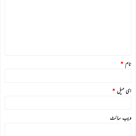
ب
ص
ر
ہ
*
نام
*
ای میل
*
ویب‌ سائٹ