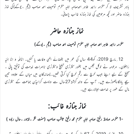
باہر تشریف لا کر مکرمہ رابعہ طاہر احمدصاحبہ اہلیہ مکرم توصیف احمد صاحب (مچم ۔یوکے)کی نماز
جنازہ حاضر اور کچھ مرحومین کی نماز جنازہ غائب پڑھائی۔
نماز جنازہ حاضر
مکرمہ رابعہ طاہر احمد صاحبہ اہلیہ مکرم توصیف احمد صاحب (مچم ۔یوکے)
12؍مارچ 2019ء کو44 سال کی عمر میں بقضائے الہٰی وفات پا گئیں۔ اِنَّالِلّٰہِ وَ اِنَّا اِلَیْہِ
رَاجِعُوْنَ۔ مرحومہ نے لوکل مجلس میں بطور سیکرٹری تبلیغ وسیکرٹری ناصرات خدمت کی توفیق پائی ۔
تبلیغ کے لیے اپنے جیب خرچ سے رقم خرچ کیا کرتی تھیں۔پسماندگان میں میاں کے علاوہ تین
بچے یادگارچھوڑے ہیں۔ آپ کے والد گزشتہ27سال سے ویسٹ کرائیڈن جماعت کے سیکرٹری
مال کے طور پر خدمت بجالارہے ہیں۔
نماز جنازہ غائب:
-1 مکرمہ صادقہ رفیق صاحبہ اہلیہ مکرم محمد رفیق ثاقب صاحب (سنت نگر ۔لاہور ۔حال ربوہ )
10؍ جنوری 2019ء کو 67سال کی عمر میں وفات پا گئیں۔ اِنَّالِلّٰہِ وَ اِنَّا اِلَیْہِ رَاجِعُوْنَ۔آپ