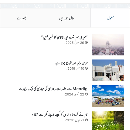
مقبول
حال ہی میں
تبصرے
’’میری سر شت میں ناکامی کا خمیر نہیں‘‘
29 جولائی 2025ء
مومن دلیر اور شجاع ہوتا ہے
10 ستمبر 2019ء
Mendig سے جلسہ سالانہ جرمنی کی تیاری کی ایک رپورٹ
22 اگست 2024ء
ہم نے کورونا وائرس کو کیسے اپنے گھر سے نکالا؟
21 اپریل 2020ء