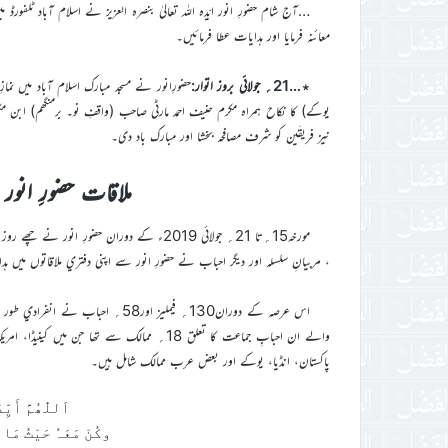
…آج شام حضورِ انور ایّدہ اللہ تعالیٰ بنصرہ العزیز نے اسلام آباد ٹلفورڈ 
معائنہ فرمایا اور ہدایات عطا فرمائیں۔
٭…21؍ جولائی بروز اتوار:
حضورِانور نے مسجد مبارک اسلام آباد ميں نما
یوکے) کا نکاح ہمراہ مکرم حنیف احمد مارٹی صاحب (واقفِ نو۔ برمنگھم) ابن
نيز فريقَين کو شرف مصافحہ بخشا اور مبارک باد دی۔
ملاقات حضورِ انور اي
مورخہ15؍تا 21؍ جولائی 2019ء کے دوران حضورِ 
، مربيانِ سلسلہ اور ديگر احباب نے حضورِ انور سے اپني دفتري ملاقاتوں ميں ہد
اس عرصہ کے دوران130؍ فيمليز اور8
والے ان احبابِ جماعت کا تعلق 18؍ ممالک سے تھا جن
پاکستان، انڈیا، یوکے اور بعض عرب ممالک شامل ہیں۔
اَللّٰھُمَّ أَي
وکُنْ مَعَہٗ حَيْثُ مَا