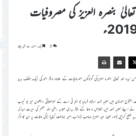
تعالیٰ بنصرہ العزیز کی مصروفیات
0
ایک منٹ سے بھی پہلے
Print
Share via Email
Faceb
X
خليفة المسيح الخامس ايدہ اللہ تعاليٰ بنصرہ العزيزکي گوناگوں مصروفيات کے علاوہ ديگر امورکي ايک جھلک ہديۂ
بیت الفتوح،مورڈن ميں خطبہ جمعہ ارشاد فرمايا جو ايم ٹي اے کے مواصلاتي رابطوں نيز يو ٹيوب
نور نے اپنے خطبہ جمعہ ميں اخلاص و وفا کے پیکر بدری صحابہ رضی اللہ عنہم کی سیرتِ مبارکہ
دیہ ضلع کراچی )اور خلیفہ عبد العزیز صاحب (نائب امیر جماعت کینیڈا )کی وفات پر ان کا ذکر