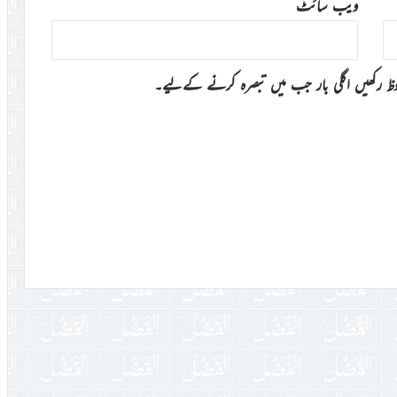
ویب‌ سائٹ
وظ رکھیں اگلی بار جب میں تبصرہ کرنے کےلیے۔