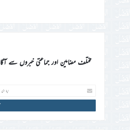
مختلف مضامین اور جماعتی خبروں سے آگ
اپنا
ای
میل
آئی
ڈی
درج
کریں