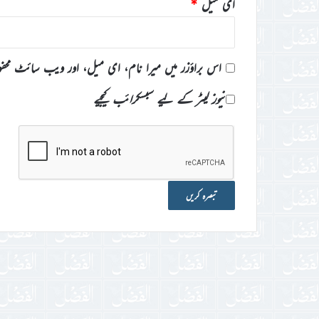
ای میل
*
اس براؤزر میں میرا نام، ای میل، اور ویب سائٹ محف
نیوز لیٹر کے لیے سبسکرائب کیجیے