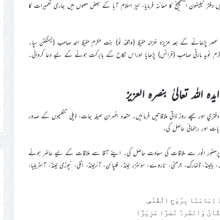
میں دفتر ٹیلیفون ایکسچینج کا معائنہ فرمایا، نیز اسلام آبا کے بعض حصوں میں جاری تعمیرات کا
زِ عصر پڑھانے کے بعد عزیزہ غزالہ حفیظ (واقفۂ نو) بنت مکرم حفیظ احمد صاحب (لیمنگٹن سپا۔
 مکرم نوید مارٹی صاحب (فرانس) پڑھایا اوراس نکاح کے بابرکت ہونے کے ليے دعا کروائي۔
دہ اللہ تعاليٰ بنصرہ العزيز
انور نے چھے روز دفتري اور چھے روز ذاتي ملاقاتيں فرمائيں۔ متعدد افسرانِ صيغہ جات، ذيلي تنظيموں کے صدور
ايات اور رہنمائي حاصل کي۔
5؍ احباب نے انفرادي طور پرحضورِ انور سے ملاقات کي سعادت حاصل کی۔ اپنے آقا سے ملاقات کے ليے حاضر ہونے
 ميں کینیڈا، امریکہ، ہالینڈ، ڈنمارک، جرمنی، ناروے، سوئٹزر لینڈ، فلپائن، آئرلینڈ، اٹلی، نیوزی لینڈ، آسٹریلیا،
ِّدْ اِمَامَنَا بِرُوْحِ الْقُدُسِ
 کَانَ وَانْصُرہُ نَصْرًا عَزِيْزًا