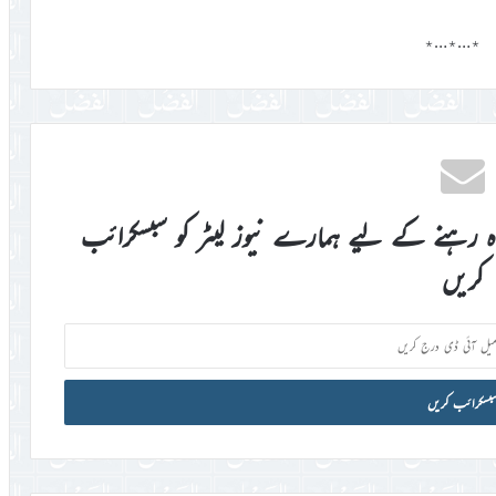
٭…٭…٭
اہ رہنے کے لیے ہمارے نیوز لیٹر کو سبسکرائب
کریں