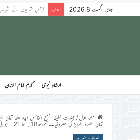
ہفتہ, اگست 8 2026
شراب، جوئے اور قرعہ ا
تازہ ترین
ارشادِ نبوی
ؑکلام امام الزمان
صفحۂ اول
/
حضرت خلیفۃ المسیح الخامس ایدہ اللہ تعالیٰ بنص
تعالیٰ بنصرہ العزیز کی مصروفیات مورخہ18؍ تا 21؍ جولائی 2019ء
مصروفیات حضور انور