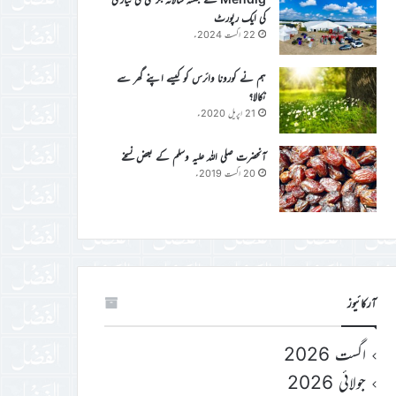
کی ایک رپورٹ
22 اگست 2024ء
ہم نے کورونا وائرس کو کیسے اپنے گھر سے
نکالا؟
21 اپریل 2020ء
آنحضرت صلی اللہ علیہ وسلم کے بعض نسخے
20 اگست 2019ء
آرکائیوز
اگست 2026
جولائی 2026