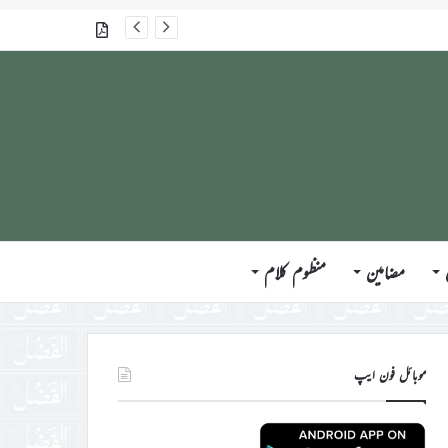
گذشتہ شمارے
مضامین
منظوم کلام
موبائل فون ایپ