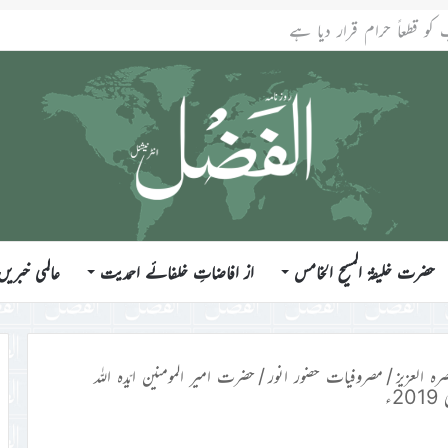
ندازی کے تیر سب شیطانی کام ہیں
حضرت خلیفۃ المسیح الخامس
از افاضاتِ خلفائے احمدیت
عالمی خبریں
رہ العزیز
/
مصروفیات حضور انور
/
حضرت امیر المومنین ایّدہ اللہ