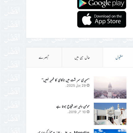
مقبول
حال ہی میں
تبصرے
’’میری سر شت میں ناکامی کا خمیر نہیں‘‘
29 جولائی 2025ء
مومن دلیر اور شجاع ہوتا ہے
10 ستمبر 2019ء
Mendig سے جلسہ سالانہ جرمنی کی تیاری