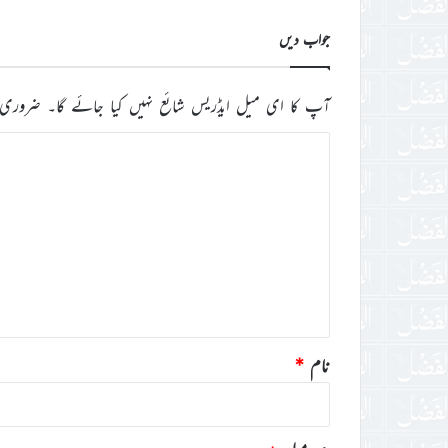
جواب دیں
آپ کا ای میل ایڈریس شائع نہیں کیا جائے گا۔
ضروری 
ت
ب
ص
ر
ہ
*
نام
*