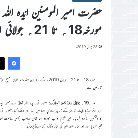
حضرت امیر المومنین ایّدہ اللہ 
مورخہ18؍ تا 21؍ جولائی 2019ء
23 جولائی 2019ء
ook
مورخہ18؍ تا 21؍ جولائی 2019ء کے دوران حضرت 
قارئين ہے:
٭…19؍ جولائی بروز جمعۃ المبارک:
حضورِ انور ايدہ اللہ تعاليٰ نے مسجد 
اور ديگر ميڈيا پليٹ فارمز کے ذريعہ ساري دنيا ميں سنا اور ديکھا گيا۔حضور ا
کا دلنشین تذکرہ فرمايا۔ نیز مکرم نواب مودود احمد خان صاحب (امیر جماعت احم
خیر فرمایا اور بعد نماز جمعہ ان کی نمازِ جنازہ (غائب)پڑھائی۔