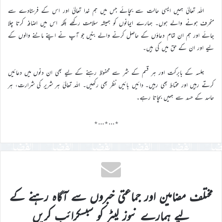
اللہ تعالیٰ ہمیں ایسی حالت سے بچائے جس میں ہم خدا تعالیٰ اور اس کے فرستادے سے
منحرف ہونے والے ہوں۔ ہمارے ایمانوں کو ہمیشہ سلامت رکھے بلکہ اس میں اضافہ کرتا چلا
جائے اور ہم ان تمام دعاؤں کے حاصل کرنے والے بنیں جو آپ نے اپنے ماننے والوں کے
لیے اور ان کے حق میں کی ہیں۔
جلسہ کے بابرکت اور ہر قسم کے شر سے محفوظ رہنے کے لیے بھی ان دنوں میں دعائیں
کرتے رہیں اور محتاط بھی رہیں۔ دائیں بائیں نظر بھی رکھیں۔ اللہ تعالیٰ ہر شریر کی شرارت، ہر
حاسد کے حسد سے ہمیں بچاتا رہے۔
٭…٭…٭
مختلف مضامین اور جماعتی خبروں سے آگاہ رہنے کے
لیے ہمارے نیوز لیٹر کو سبسکرائب کریں