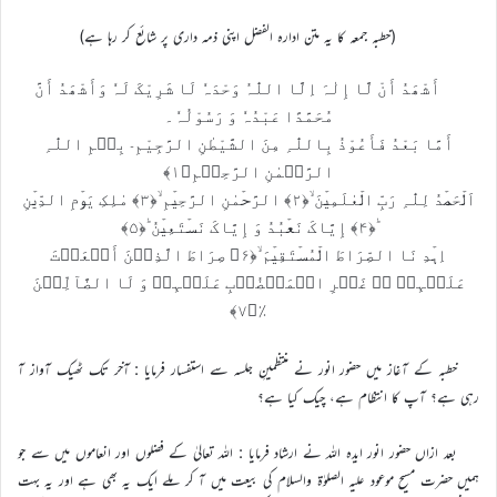
(خطبہ جمعہ کا یہ متن ادارہ الفضل اپنی ذمہ داری پر شائع کر رہا ہے)
أَشْھَدُ أَنْ لَّا إِلٰہَ اِلَّا اللّٰہُ وَحْدَہٗ لَا شَرِیْکَ لَہٗ وَأَشْھَدُ أَنَّ
مُحَمَّدًا عَبْدُہٗ وَ رَسُوْلُہٗ۔
أَمَّا بَعْدُ فَأَعُوْذُ بِاللّٰہِ مِنَ الشَّیْطٰنِ الرَّجِیْمِ- بِسۡمِ اللّٰہِ
الرَّحۡمٰنِ الرَّحِیۡمِ﴿۱﴾
اَلۡحَمۡدُ لِلّٰہِ رَبِّ الۡعٰلَمِیۡنَ ۙ﴿۲﴾ الرَّحۡمٰنِ الرَّحِیۡمِ ۙ﴿۳﴾ مٰلِکِ یَوۡمِ الدِّیۡنِ
ؕ﴿۴﴾ إِیَّاکَ نَعۡبُدُ وَ إِیَّاکَ نَسۡتَعِیۡنُ ؕ﴿۵﴾
اِہۡدِ نَا الصِّرَاطَ الۡمُسۡتَقِیۡمَ ۙ﴿۶﴾ صِرَاطَ الَّذِیۡنَ أَنۡعَمۡتَ
عَلَیۡہِمۡ ۬ۙ غَیۡرِ الۡمَغۡضُوۡبِ عَلَیۡہِمۡ وَ لَا الضَّآلِّیۡنَ
٪﴿۷﴾
خطبہ کے آغاز میں حضور انور نے منتظمینِ جلسہ سے استفسار فرمایا : آخر تک ٹھیک آواز آ
رہی ہے؟ آپ کا انتظام ہے، چیک کیا ہے؟
بعد ازاں حضور انور ایدہ اللہ نے ارشاد فرمایا : اللہ تعالیٰ کے فضلوں اور انعاموں میں سے جو
ہمیں حضرت مسیح موعود علیہ الصلوٰة والسلام کی بیعت میں آ کر ملے ایک یہ بھی ہے اور یہ بہت