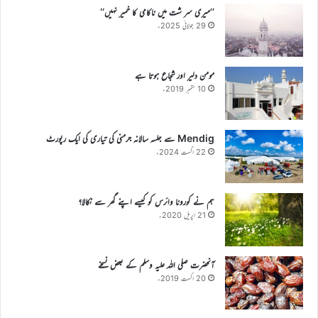
’’میری سر شت میں ناکامی کا خمیر نہیں‘‘
29 جولائی 2025ء
مومن دلیر اور شجاع ہوتا ہے
10 ستمبر 2019ء
Mendig سے جلسہ سالانہ جرمنی کی تیاری کی ایک رپورٹ
22 اگست 2024ء
ہم نے کورونا وائرس کو کیسے اپنے گھر سے نکالا؟
21 اپریل 2020ء
آنحضرت صلی اللہ علیہ وسلم کے بعض نسخے
20 اگست 2019ء