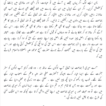
پس ایسے لوگ اگر یہاں جلسے پر آئے ہیں تو عبادت، ذکرِ الٰہی اور عاجزی میں بڑھنے کی
کوشش کریں۔ اگر ان کے خیال میں ان کے بارے میں غلط فیصلے بھی ہوئے ہیں تب بھی
عاجزانہ راہیں اختیار کریں اور عاجزانہ راہیں اختیار کر کے اللہ تعالیٰ کے آگے جھکیں اور نظامِ
جماعت کے بارے میں دلوں میں رنجشیں نہ لائیں۔ اگر غلط فیصلے ہیں تو اللہ تعالیٰ تو ہر چیز کا علم
رکھنے والا ہے۔ وہ جانتا ہے، غیب کا بھی علم رکھتا ہے ، حاضر کا بھی علم رکھتا ہے۔ اس کے
آگے اگر عاجز ہو کر جھکا جائے تو وہ دعاؤں کو قبول کرتا ہے اور مشکلات سے نکالتا ہے۔ ہمیشہ
یاد رکھنا چاہیے کہ اصل چیز عہدہ نہیں بلکہ اصل چیز اپنے بیعت کے حق کو ادا کرنا ہے۔ چاہے
وہ عہدے دار ہے یا فردِ جماعت ہے اسے اس حق کی ادائیگی کی کوشش کرنی چاہیے اور اس
حق کی ادائیگی کے بارے میں نصیحت کرتے ہوئے حضرت مسیح موعود علیہ الصلوٰة والسلام فرماتے
ہیں کہ
’’اے میری ! جماعت خدا تعالیٰ آپ لوگوں کے ساتھ ہو ، وہ قادر کریم آپ لوگوں کو سفر
ِآخرت کے لیے ایسا طیار کرے جیساکہ آنحضرت صلی اللہ علیہ وسلم کے اصحاب طیار کیے
گئے تھے۔ خوب یاد رکھو کہ دنیا کچھ چیز نہیں ہے ۔ لعنتی ہے وہ زندگی جو محض دنیا کے لیے
ہے اور بدقسمت ہے وہ جس کا تمام ہم و غم دنیا کے لیے ہے۔ ایساانسان اگر میری جماعت
میں ہے تو وہ عبث طور پر میری جماعت میں اپنے تئیں داخل کرتا ہے کیونکہ وہ اس خشک ٹہنی
کی طرح ہے جو پھل نہیں لائے گی۔‘‘