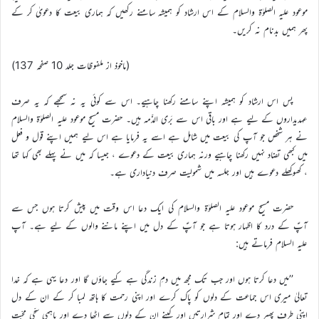
موعود علیہ الصلوٰة والسلام کے اس ارشاد کو ہمیشہ سامنے رکھیں کہ ہماری بیعت کا دعویٰ کر کے
پھر ہمیں بدنام نہ کریں۔
(ماخوذ از ملفوظات جلد 10 صفحہ 137)
پس اس ارشاد کو ہمیشہ اپنے سامنے رکھنا چاہیے۔ اس سے کوئی یہ نہ سمجھے کہ یہ صرف
عہدیداروں کے لیے ہے اور باقی اس سے بَری الذّمہ ہیں۔ حضرت مسیح موعود علیہ الصلوٰة والسلام
نے ہر شخص جو آپ کی بیعت میں شامل ہے اسے یہ فرمایا ہے اس لیے ہمیں اپنے قول و فعل
میں کبھی تضاد نہیں رکھنا چاہیے ورنہ ہماری بیعت کے دعوے ، جیسا کہ میں نے پہلے بھی کہا تھا
، کھوکھلے دعوے ہیں اور جلسہ میں شمولیت صرف دنیاداری ہے۔
حضرت مسیح موعود علیہ الصلوٰة والسلام کی ایک دعا اس وقت میں پیش کرتا ہوں جس سے
آپؑ کے درد کا اظہار ہوتا ہے جو آپؑ کے دل میں اپنے ماننے والوں کے لیے ہے۔ آپ
علیہ السلام فرماتے ہیں:
’’میں دعا کرتا ہوں اور جب تک مجھ میں دمِ زندگی ہے کیے جاؤں گا اور دعا یہی ہے کہ خدا
تعالیٰ میری اس جماعت کے دلوں کو پاک کرے اور اپنی رحمت کا ہاتھ لمبا کر کے ان کے دل
اپنی طرف پھیر دے اور تمام شرارتیں اور کینے ان کے دلوں سے اٹھا دے اور باہمی سچّی محبّت