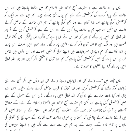
پس یہ وہ حالت ہے جو حضرت مسیح موعود علیہ السلام ہم میں دیکھنا چاہتے ہیں اور اس
حالت کے پیدا کرنے کی کوشش کے لیے ہم یہاں جمع ہوئے ہیں۔ ہم میں سے ہر ایک کو
کوشش کرنی چاہیے اور خدا تعالیٰ سے دعا بھی کرنی چاہیے کہ ہم اس حالت کے حاصل کرنے
والے بن سکیں اور جب ہم یہ حالت پیدا کریں گے اور اس کے لیے کوشش کریں گے تو پھر
اللہ تعالیٰ بھی ہمیں یاد رکھے گا جیسا کہ خود اس نے فرمایا ہے کہ اُذْکُرُوا اللّٰہَ یَذْکُرْکُمْ۔ پس کتنے خوش
قسمت ہیں وہ لوگ جن کا اللہ تعالیٰ ذکر کرے، انہیں یاد رکھے۔ ہمارا مولیٰ ہمیں صرف اس بات
پر اتنا نوازے کہ ہم دنیاوی مصروفیات میں اپنے مولیٰ کو نہیں بھولے اور ان دنوں میں خاص
طور پر اس بات کی ہمیں کوشش کرنی چاہیے کہ ہم خدا تعالیٰ کا حقیقی ذکر کریں اور پھر اللہ تعالیٰ
ہمیں یاد رکھ کراپنے فضلوں کا موردبنائے۔
پس جلسے میں آنے والے بھی اور ڈیوٹیاں دینے والے بھی ان دنوں میں ذکرِ الٰہی سے اپنی
زبانوں کوتر رکھنے کی کوشش کریں اور خدا تعالیٰ کا قرب حاصل کرنے والے بنیں۔ اس سے
بڑی اَور کیا بات ہمارے لیے ہو گی کہ اللہ تعالیٰ ہمیں یاد رکھے۔ پس اس کے حصول کے لیے
ہمیں کوشش کرنی چاہیے اور تبھی ہم حضرت مسیح موعود علیہ الصلوٰة والسلام کے ارشاد کے مطابق
آسمان پر آپؑ کی جماعت شمار ہوں گے۔ حضرت مسیح موعود علیہ السلام کے یہ الفاظ ہمیں فکر
میں ڈالنے والے ہونے چاہئیں کہ آسمان پر میری جماعت تب شمارہو گے جب سچ مچ تقویٰ کی
راہوں پر قدم مارو گے۔ بیعت کے بعد ہم میں سے بہت سے لوگ ہیں جو اپنے عزیزوں کی