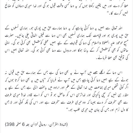
عطا کر دے اور میں یقین رکھتا ہوں کہ یہ دعا کسی وقت قبول ہو گی اور خدا میری دعاؤں کو ضائع
نہیں کرے گا۔‘‘
اللہ تعالیٰ سے ہمیں یہ دعا کرنی چاہیے کہ یہ دعا ہمارے حق میں پوری ہو۔ ہماری نسلوں کے
حق میں پوری ہو اور قیامت تک ہماری نسلیں بھی اس دعا سے فیض اٹھاتی چلی جائیں۔ حضرت
مسیح موعود علیہ الصلوٰة والسلام کی دعا کی قبولیت کے لیے ہمیں عملی کوشش بھی کرنی ہو گی۔ اپنی
حالتوں کو بھی کوشش کر کے بدلنا ہوگا اور دردِدل سے دعا بھی کرنی ہو گی۔ اللہ تعالیٰ ہمیں اس
کی توفیق بھی عطا فرمائے۔
اس دعا کے اگلے حصے میں آپ نے یہ بھی دعا کی ہے جس کے ہمارے حق میں قبول نہ
ہونے کے لیے ہمیں دعا کرنی چاہیے جس میں آپ نے فرمایا کہ ’’ہاں میں یہ بھی دعا کرتا ہوں کہ
اگر کوئی شخص میری جماعت میں خدا تعالیٰ کے علم اور ارادہ میں بدبختِ ازلی ہے جس کے لیے یہ
مقدّر ہی نہیں کہ سچی پاکیزگی اور خداترسی اس کو حاصل ہو تو اس کو اے قادر خدا! میری طرف
سے بھی منحرف کر دے جیسا کہ وہ تیری طرف سے منحرف ہے اور اس کی جگہ کوئی اور لا جس
کا دل نرم اور جس کی جان میں تیری طلب ہو۔‘‘
(شہادۃ القرآن، روحانی خزائن جلد 6 صفحہ 398)