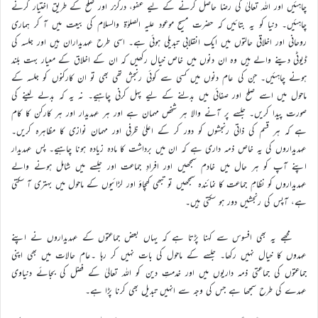
چاہئیں اور اللہ تعالیٰ کی رضا حاصل کرنے کے لیے عفو، درگزر اور صلح کے طریق اختیار کرنے
چاہئیں۔ دنیا کو یہ بتائیں کہ حضرت مسیح موعود علیہ الصلوٰة والسلام کی بیعت میں آ کر ہماری
روحانی اور اخلاقی حالتوں میں ایک انقلابی تبدیلی ہوئی ہے۔ اسی طرح عہدیداران ہیں اور جلسہ کی
ڈیوٹی دینے والے ہیں وہ ان دنوں میں خاص خیال رکھیں کہ ان کے اخلاق کے معیار بہت بلند
ہونے چاہئیں۔ جن کی عام دنوں میں کسی سے کوئی رنجش تھی بھی تو ان کارکنوں کو جلسہ کے
ماحول میں اسے صلح اور صفائی میں بدلنے کے لیے پہل کرنی چاہیے۔ نہ یہ کہ بدلے لینے کی
صورت پیدا کریں۔ جلسے پر آنے والا ہر شخص مہمان ہے اور ہر عہدیدار اور ہر کارکن کا کام
ہے کہ ہر قسم کی ذاتی رنجشوں کو دور کر کے اعلیٰ ظرفی اور مہمان نوازی کا مظاہرہ کریں۔
عہدیداروں کی یہ خاص ذمہ داری ہے کہ ان میں برداشت کا مادہ زیادہ ہونا چاہیے۔ پس عہدیدار
اپنے آپ کو ہر حال میں خادم سمجھیں اور افرادِ جماعت اور جلسے میں شامل ہونے والے
عہدیداروں کو نظامِ جماعت کا نمائندہ سمجھیں تو تبھی کھچاؤ اور لڑائیوں کے ماحول میں بہتری آ سکتی
ہے، آپس کی رنجشیں دور ہو سکتی ہیں۔
مجھے یہ بھی افسوس سے کہنا پڑتا ہے کہ یہاں بعض جماعتوں کے عہدیداروں نے اپنے
عہدوں کا خیال نہیں رکھا۔ جلسے کے ماحول کی بات نہیں کر رہا ۔عام حالات میں بھی اپنی
جماعتوں کی جماعتی ذمہ داریوں میں اور خدمتِ دین کو اللہ تعالیٰ کے فضل کی بجائے دنیاوی
عہدے کی طرح سمجھا ہے جس کی وجہ سے انہیں تبدیل بھی کرنا پڑا ہے۔