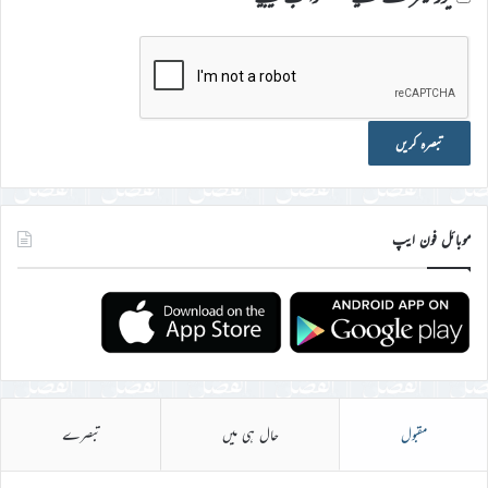
موبائل فون ایپ
مقبول
حال ہی میں
تبصرے