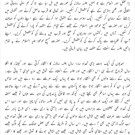
بڑا فضل اور انعام ہے جو ہمیں جلسہ سالانہ کی صورت میں مل رہا ہے تا کہ ہم اپنی روحانی اور
اخلاقی اور علمی بہتری کے لیے کوشش کر سکیں۔ اللہ تعالیٰ کا قرب حاصل کرنے اور تقویٰ میں
بڑھنے کے سامان کر سکیں۔ ایک دوسرے کے حقوق ادا کرنے کے لیے اپنے دلوں کو صاف
کریں اور حضرت مسیح موعود علیہ السلام کے جلسے کے قیام کے مقصد کو پورا کرنے کی کوشش
کر سکیں۔ آپس میں رنجشوں اور دوریوں کو صلح اور قرب میں بدلنے کی کوشش کریں۔ اپنے
آپ کو لغویات سے پاک کرنے کی کوشش کریں۔ حضرت مسیح موعود علیہ السلام نے یہ تمام
باتیں جلسہ کے انعقاد کے مقصد میں بیان فرمائی ہیں۔
احمدیوں کی ایک بہت بڑی تعداد سارا سال جلسہ سالانہ کا انتظار کرتی ہے اور کیلنڈر کا اگلا
سال شروع ہوتے ہی اس انتظار میں اور جلسہ کے انعقاد کے شوق میں مزید تیزی آ جاتی ہے۔
یہاں کے رہنے والوں کو بھی انتظار ہوتا ہے جو یہاں ایک عرصے سے رہ رہے ہیں اور خاص
طور پر ان کو تو بہت انتظار ہوتا ہے جو پاکستان سے نئے نئے یہاں آتے ہیں اور اپنے حالات
کی وجہ سے یہاں اسائلم بھی لیتے ہیں۔ کیونکہ وہ قانونی پابندیوں کی وجہ سے وہاں تو جلسے منعقد
نہیں کر سکتے اور ایک عرصے سے ان کو یہ پتا ہی نہیں کہ جلسہ سالانہ کیا چیز ہے اور اب اس
کی تعداد بھی سینکڑوں سے ہزاروں میں ہو گئی ہے اور بڑھتی جا رہی ہے۔ اسی طرح باہر کے
ممالک سے صرف جلسے میں شامل ہونے والوں کی تعداد بھی بڑھتی جا رہی ہے اور کافی تعداد میں
اب لوگ جرمنی میں بھی آ رہے ہیں۔ اس سال تو افریقہ کے بھی بعض ممالک کے کچھ لوگ جلسے
پہ آئے ہیں جن میں مقامی لوگ بھی شامل ہیں۔ جلسے میں شامل ہونے کا شوق اور جلسے کا انتظار