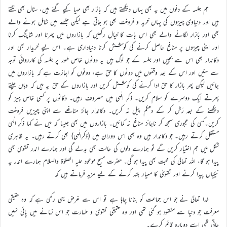
ہم جلسہ کے دنوں میں یہ بھی یہاں دیکھتے ہیں کہ بازار بھی مہیا کیے گئے ہیں، سٹال بھی لگتے
ہیں اور دنیاوی چیزوں کی یہاں خرید و فروخت بھی ہو جاتی ہے لیکن جلسے میں شامل ہونے والے
بھی اور بازار لگانے والے بھی اس بات کا خیال رکھیں کہ بازاروں میں پھرنا اور شاپنگ کرنا
اور اپنی چیزوں پر منافع حاصل کرنے کی کوشش کرنا دنیاداری ہے۔ اس لیے خریدار بھی اور
دکاندار بھی اس سے بچیں اور جلسہ کے جو لوگ ہیں یہ دونوں خاص طور پر جلسہ کی کارروائی توجہ
سے سنیں اور اس کے بعد وقفوں میں دونوں کا حق ہے، دونوں کو اجازت ہے کہ بازاروں میں
جائیں لیکن پھر بازار کا حق ادا کرنے کی کوشش کریں اور بازاروں کے حق یہ ہیں کہ وہاں چلتے
پھرتے ایک دوسرے کو سلام کریں۔ ذکرِ الٰہی میں مصروف رہیں۔ دکانوں پر کسی خاص چیز کو
دیکھنے کے بعد رَش کر کے دھکم پیل نہ کریں۔ دکاندار جائز منافعے سے اپنی چیزیں فروخت
کریں۔کسی کی مجبوری سمجھ کر ناجائز منافع نہ کمائیں۔ بازاروں میں بھی جیسا کہ میں نے کہا ذکرِ الٰہی
مستقل کرتے رہیں۔ جو دکاندار ہیں وہ بھی اس دوران میں (ذکرِالٰہی) بھی کرتے رہیں۔ یہ ظاہری
شکل میں ہم اختیار کریں گے تو ہمارے دلوں کی حالت بھی بدلے گی اور ہمارے اندر تقویٰ بھی
پیدا ہو گا، اللہ تعالیٰ کی محبت بھی پیدا ہو گی۔ حضرت مسیح موعود علیہ الصلوٰة والسلام ہمارے اندر یہ
نیکیاں پیدا کرنے اور تقویٰ کا معیار بلند کرنے کے لیے مزید فرماتے ہیں کہ
خدا تعالیٰ نے جو اس جماعت کو بنانا چاہا ہے تو اس سے غرض یہی رکھی ہے کہ وہ حقیقی
معرفت جو دنیا سے مفقود ہو گئی تھی اور وہ حقیقی تقویٰ و طہارت جو اس زمانے میں پائی نہیں
جاتی تھی اسے دوبارہ قائم کرے۔