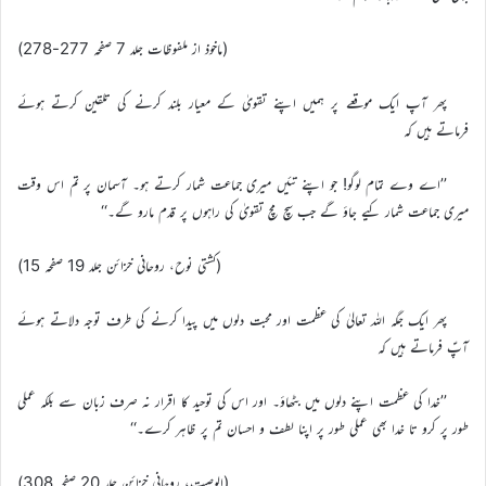
(ماخوذ از ملفوظات جلد 7 صفحہ 277-278)
پھر آپ ایک موقعے پر ہمیں اپنے تقویٰ کے معیار بلند کرنے کی تلقین کرتے ہوئے
فرماتے ہیں کہ
’’اے وے تمام لوگو! جو اپنے تئیں میری جماعت شمار کرتے ہو۔ آسمان پر تم اس وقت
میری جماعت شمار کیے جاؤ گے جب سچ مچ تقویٰ کی راہوں پر قدم مارو گے۔‘‘
(کشتی نوح، روحانی خزائن جلد 19 صفحہ 15)
پھر ایک جگہ اللہ تعالیٰ کی عظمت اور محبت دلوں میں پیدا کرنے کی طرف توجہ دلاتے ہوئے
آپؑ فرماتے ہیں کہ
’’خدا کی عظمت اپنے دلوں میں بٹھاؤ۔ اور اس کی توحید کا اقرار نہ صرف زبان سے بلکہ عملی
طور پر کرو تا خدا بھی عملی طور پر اپنا لطف و احسان تم پر ظاہر کرے۔‘‘
(الوصیت، روحانی خزائن جلد 20 صفحہ 308)