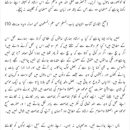
کا خوبصورت ماحول پیدا کریں۔ آنحضرت صلی اللہ علیہ وسلم کے اس ارشاد کو ہمیشہ اپنے سامنے
رکھنا چاہیے کہ مسلمان وہ ہے جس کے ہاتھ اور زبان سے کسی مسلمان کو تکلیف نہ پہنچے۔
(صحیح البخاری کتاب الایمان باب المسلم من سلم المسلمون من لسانہ ویدہ حدیث 10)
ہمیں جائزہ لینا چاہیے کہ کیا یہ ارشاد ہماری حالتوں کی عکاسی کرتا ہے، ہمارے عمل اس
کے مطابق ہیں؟ کیا ہم دعوے سے کہہ سکتے ہیں کہ ہم سو فیصد اس پر عمل کرنے والے ہیں؟
اگر یہ سچ ہے، اگر ہر کوئی یہ کہتا ہے کہ یہ سچ ہے تو پھر قضا میں ہمارا کوئی معاملہ آنا ہی نہیں
چاہیےاور ملکی عدالتوں میں حقوق کے حصول کے لیے مقدمات جانے ہی نہیں چاہئیں۔ مجھے بڑے
افسوس سے یہ بھی کہنا پڑ رہا ہے کہ بعض لوگ یہاںجلسہ پر آتے ہیں اور ذرا ذرا سی بات پر
پرانے کینوں اور رنجشوں کی وجہ سے جلسے کے دنوں میں اس ماحول میں بھی دست و گریبان ہو
جاتے ہیں، لڑائیاں شروع ہو جاتی ہیں۔ بعض دفعہ پولیس کو بھی بلانا پڑتا ہے۔ کیا یہ ایک مومن
کی شان ہے؟!کیا حضرت مسیح موعود علیہ الصلوٰة والسلام کی جماعت میں شامل ہونے والوں کے یہ
عمل ہیں؟ یقیناً نہیں۔ ایسے لوگوں کو نظامِ جماعت اگر جماعت سے باہر نکالے یا نہ نکالے وہ
اپنے عمل کی وجہ سے اللہ تعالیٰ کی نظر میں جماعت سے باہر نکل جاتے ہیں ا ور حضرت مسیح
موعود علیہ الصلوٰة والسلام کے ارشاد کے مطابق وہ آسمان پر آپؑ کی جماعت میں شامل نہیں ہیں۔
پس اپنے جائزے لیں، دوعملیاں نہ ہوں۔ اپنے دلوں کے میل ایسے لوگوں کو نکالنے