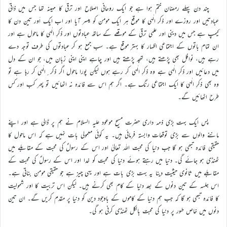
چند دن پہلے رمضان ختم ہوا ہے جو ایک روحانی اصلاح اور ترقی کا مہینہ تھا جس میں ذاتی
عبادتیں اور روزے اور ذکر الٰہی کا موقع ہر ایک مومن کو میسر آیا اور اب ایک اَور تین دن کا
کیمپ ہے جس میں دینی اور علمی ترقی کے موقعے کے ساتھ عبادتوں اور ذکرِ الٰہی کا ماحول ہے اور
ان تمام باتوں کے اجتماعی اظہار کا بہتر موقع ہے۔ سب جمع ہو کر عبادتوں کی طرف توجہ دے
رہے ہیں، نوافل بھی پڑھتے ہیں، تہجد پڑھتے ہیں اور چاہے اپنی اپنی زبان میں، جو ان کے دل
میں دعائیں اور ذکرِ الٰہی ہے وہ ذکرِ الٰہی کر رہے ہوں لیکن پورا ماحول اگر ذکر ِالٰہی کر رہا ہے تو
وہ بھی ذکرِ الٰہی کا ایک اجتماعی رنگ ہے۔ اگر ہم اس سے فائدہ نہ اٹھائیں تو پھر کب اور کس
طرح اٹھائیں گے۔
پس ایک بہت بڑی ذمہ داری حضرت مسیح موعود علیہ السلام نے ہم پر ڈالی ہے اور اپنے
ماننے والوں سے بڑی توقعات وابستہ فرمائی ہیں۔ یہ کوئی معمولی بات نہیں ہے کہ اس ماحول کا
حقیقی فائدہ تبھی ہو گا جب دنیا کی محبت اللہ تعالیٰ اور اس کے رسولؐ کی محبت کے مقابلے میں
ٹھنڈی ہو جائے گی۔ دنیا میں رہتے ہوئے دنیا کی محبت کو خدا اور اس کے رسولؐ کی محبت کے
مقابلے میں ثانوی حیثیت دینا یہ بہت بڑی بات ہے اور یہی چیز ہے جو حقیقی مومن بناتی ہے۔
اس جلسہ کے تین دنوں کے بعد دنیا کے کام بھی کرنے ہیں۔ لیکن اس تربیت کا اور شمولیت
کا فائدہ تبھی ہو گا کہ جب ہم دنیا کے کاموں کے باوجود دین کو دنیا پر مقدم کریں گے۔ ان تین
دنوں میں خاص طور پر دنیا کی محبت بالکل ٹھنڈی کرنی ہو گی۔