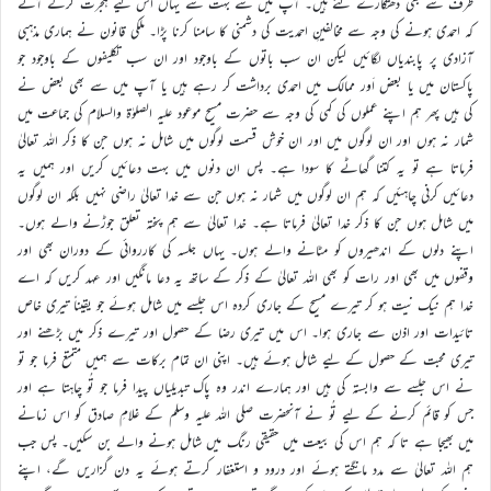
طرف سے بھی دھتکارے گئے ہیں۔ آپ میں سے بہت سے یہاں اس لیے ہجرت کرکے آئے
کہ احمدی ہونے کی وجہ سے مخالفینِ احمدیت کی دشمنی کا سامنا کرنا پڑا۔ ملکی قانون نے ہماری مذہبی
آزادی پر پابندیاں لگائیں لیکن ان سب باتوں کے باوجود اور ان سب تکلیفوں کے باوجود جو
پاکستان میں یا بعض اَور ممالک میں احمدی برداشت کر رہے ہیں یا آپ میں سے بھی بعض نے
کی ہیں پھر ہم اپنے عملوں کی کمی کی وجہ سے حضرت مسیح موعود علیہ الصلوٰة والسلام کی جماعت میں
شمار نہ ہوں اور ان لوگوں میں اور ان خوش قسمت لوگوں میں شامل نہ ہوں جن کا ذکر اللہ تعالیٰ
فرماتا ہے تو یہ کتنا گھاٹے کا سودا ہے۔ پس ان دنوں میں بہت دعائیں کریں اور ہمیں یہ
دعائیں کرنی چاہئیں کہ ہم ان لوگوں میں شمار نہ ہوں جن سے خدا تعالیٰ راضی نہیں بلکہ ان لوگوں
میں شامل ہوں جن کا ذکر خدا تعالیٰ فرماتا ہے۔ خدا تعالیٰ سے ہم پختہ تعلق جوڑنے والے ہوں۔
اپنے دلوں کے اندھیروں کو مٹانے والے ہوں۔ یہاں جلسہ کی کارروائی کے دوران بھی اور
وقفوں میں بھی اور رات کو بھی اللہ تعالیٰ کے ذکر کے ساتھ یہ دعا مانگیں اور عہد کریں کہ اے
خدا ہم نیک نیت ہو کر تیرے مسیح کے جاری کردہ اس جلسے میں شامل ہوئے جو یقیناً تیری خاص
تائیدات اور اذن سے جاری ہوا۔ اس میں تیری رضا کے حصول اور تیرے ذکر میں بڑھنے اور
تیری محبت کے حصول کے لیے شامل ہوئے ہیں۔ اپنی ان تمام برکات سے ہمیں متمتع فرما جو تو
نے اس جلسے سے وابستہ کی ہیں اور ہمارے اندر وہ پاک تبدیلیاں پیدا فرما جو تُو چاہتا ہے اور
جس کو قائم کرنے کے لیے تُو نے آنحضرت صلی اللہ علیہ وسلم کے غلامِ صادق کو اس زمانے
میں بھیجا ہے تا کہ ہم اس کی بیعت میں حقیقی رنگ میں شامل ہونے والے بن سکیں۔ پس جب
ہم اللہ تعالیٰ سے مدد مانگتے ہوئے اور درود و استغفار کرتے ہوئے یہ دن گزاریں گے، اپنے