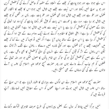
اس لیے ہوتا ہے اور ہونا چاہیے کہ جلسے کے انعقاد کے مقصد کو حاصل کرنے کی کوشش کریں
اور جو یہ سوچ نہیں رکھتا اور اس نیت سے جلسے میں شامل نہیں ہوتا اس کا جلسے کا انتظار بھی
فضول اور لغو ہے اور جلسے میں شامل ہونا بھی فضول اور لغو بات ہے۔ پس ہر شخص کو جو جلسے
میں شامل ہو رہا ہے، مرد ہے یا عورت اس بات کو پیشِ نظر رکھنا چاہیے کہ کیا وہ خدا تعالیٰ کی
رضا کے حصول کی کوشش کر رہا ہے یا اس نیت سے جلسہ میں شامل ہوا ہے؟ تقویٰ میں بڑھنے
کی کوشش کر رہا ہے؟ اعلیٰ اخلاق کا مظاہرہ کرتے ہوئے ایک دوسرے کے حق ادا کرنے کی
کوشش کر رہا ہے یا اس سوچ کے ساتھ یہاں آیا ہے؟ اگر نہیں تو جیسا کہ میں نے کہا کہ جلسے
میں شمولیت، جلسے پر آنا فضول ہے اور کوئی فائدہ نہیں دےگا ۔ ماحول بے شک اثر ڈالتا ہے
لیکن اس ماحول کے اثر کو قبول کرنے کے لیے انسان کی اپنی کوشش کا بھی دخل ہے۔ پس
اس کے لیے ہمیں کوشش کرنی ہو گی تا کہ ان تمام باتوں کا حصول ممکن ہو اور اللہ تعالیٰ کے
فضلوں کو ہم جذب کرنے والے ہوں اور پھر حضرت مسیح موعود علیہ السلام کی جلسہ پر آنے
والوں کے لیے کی گئی دعاؤں کے بھی مستحق بنیں۔
حضرت مسیح موعود علیہ السلام نے ان لوگوں سے بیزاری کا اظہار فرمایا ہے جو اس سوچ کے
ساتھ اس جلسہ میں شامل نہیں ہوتے اور اپنے عملوں کو اس کے مطابق نہیں ڈھالتے۔ آپؑ
فرماتے ہیں کہ
’’میں ہرگز نہیں چاہتا کہ حال کے بعض پیرزادوں کی طرح صرف ظاہری شوکت دکھانے