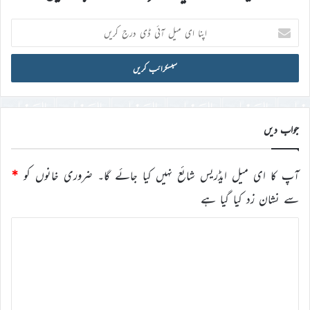
اپنا
ای
میل
آئی
ڈی
درج
کریں
جواب دیں
آپ کا ای میل ایڈریس شائع نہیں کیا جائے گا۔
ضروری خانوں کو
*
سے نشان زد کیا گیا ہے
ت
ب
ص
ر