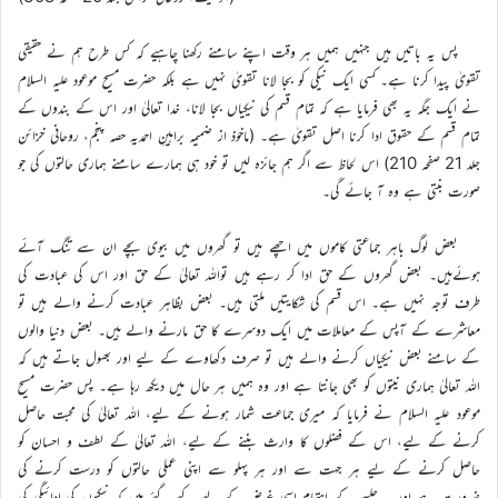
پس یہ باتیں ہیں جنہیں ہمیں ہر وقت اپنے سامنے رکھنا چاہیے کہ کس طرح ہم نے حقیقی
تقویٰ پیدا کرنا ہے۔ کسی ایک نیکی کو بجا لانا تقویٰ نہیں ہے بلکہ حضرت مسیح موعود علیہ السلام
نے ایک جگہ یہ بھی فرمایا ہے کہ تمام قسم کی نیکیاں بجا لانا، خدا تعالیٰ اور اس کے بندوں کے
تمام قسم کے حقوق ادا کرنا اصل تقویٰ ہے۔ (ماخوذ از ضمیمہ براہینِ احمدیہ حصہ پنجم، روحانی خزائن
جلد 21 صفحہ 210) اس لحاظ سے اگر ہم جائزہ لیں تو خود ہی ہمارے سامنے ہماری حالتوں کی جو
صورت بنتی ہے وہ آ جائے گی۔
بعض لوگ باہر جماعتی کاموں میں اچھے ہیں تو گھروں میں بیوی بچے ان سے تنگ آئے
ہوئےہیں۔ بعض گھروں کے حق ادا کر رہے ہیں تواللہ تعالیٰ کے حق اور اس کی عبادت کی
طرف توجہ نہیں ہے۔ اس قسم کی شکایتیں ملتی ہیں۔ بعض بظاہر عبادت کرنے والے ہیں تو
معاشرے کے آپس کے معاملات میں ایک دوسرے کا حق مارنے والے ہیں۔ بعض دنیا والوں
کے سامنے بعض نیکیاں کرنے والے ہیں تو صرف دکھاوے کے لیے اور بھول جاتے ہیں کہ
اللہ تعالیٰ ہماری نیتوں کو بھی جانتا ہے اور وہ ہمیں ہر حال میں دیکھ رہا ہے۔ پس حضرت مسیح
موعود علیہ السلام نے فرمایا کہ میری جماعت شمار ہونے کے لیے، اللہ تعالیٰ کی محبت حاصل
کرنے کے لیے، اس کے فضلوں کا وارث بننے کے لیے، اللہ تعالیٰ کے لطف و احسان کو
حاصل کرنے کے لیے ہر جہت سے اور ہر پہلو سے اپنی عملی حالتوں کو درست کرنے کی
ضرورت ہے اور یہ جلسے کے اہتمام اسی غرض کے لیے کیے گئے ہیں کہ نیکیوں کی ادائیگی کی