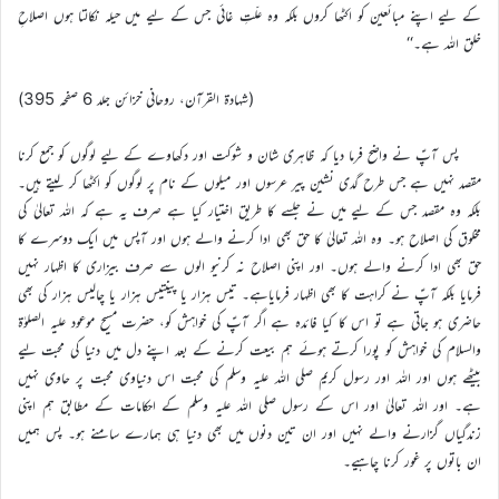
کے لیے اپنے مبائعین کو اکٹھا کروں بلکہ وہ علّتِ غائی جس کے لیے میں حیلہ نکالتا ہوں اصلاحِ
خلق اللہ ہے۔‘‘
(شہادۃ القرآن، روحانی خزائن جلد 6 صفحہ 395)
پس آپؑ نے واضح فرما دیا کہ ظاہری شان و شوکت اور دکھاوے کے لیے لوگوں کو جمع کرنا
مقصد نہیں ہے جس طرح گدی نشین پیر عرسوں اور میلوں کے نام پر لوگوں کو اکٹھا کر لیتے ہیں۔
بلکہ وہ مقصد جس کے لیے میں نے جلسے کا طریق اختیار کیا ہے صرف یہ ہے کہ اللہ تعالیٰ کی
مخلوق کی اصلاح ہو۔ وہ اللہ تعالیٰ کا حق بھی ادا کرنے والے ہوں اور آپس میں ایک دوسرے کا
حق بھی ادا کرنے والے ہوں۔ اور اپنی اصلاح نہ کرنیو الوں سے صرف بیزاری کا اظہار نہیں
فرمایا بلکہ آپؑ نے کراہت کا بھی اظہار فرمایاہے۔ تیس ہزار یا پینتیس ہزار یا چالیس ہزار کی بھی
حاضری ہو جاتی ہے تو اس کا کیا فائدہ ہے اگر آپؑ کی خواہش کو، حضرت مسیح موعود علیہ الصلوٰة
والسلام کی خواہش کو پورا کرتے ہوئے ہم بیعت کرنے کے بعد اپنے دل میں دنیا کی محبت لیے
بیٹھے ہوں اور اللہ اور رسول کریم صلی اللہ علیہ وسلم کی محبت اس دنیاوی محبت پر حاوی نہیں
ہے۔ اور اللہ تعالیٰ اور اس کے رسول صلی اللہ علیہ وسلم کے احکامات کے مطابق ہم اپنی
زندگیاں گزارنے والے نہیں اور ان تین دنوں میں بھی دنیا ہی ہمارے سامنے ہو۔ پس ہمیں
ان باتوں پر غور کرنا چاہیے۔