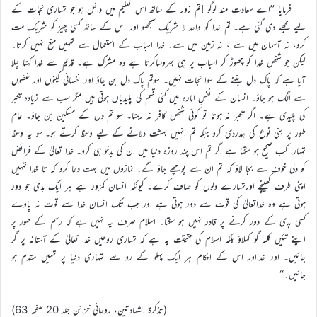
فرمایا ’’اے سعادت مند لوگو !تم زور کے ساتھ اس تعلیم میں داخل ہو جو تمہاری نجات کے
لیے مجھے دی گئی ہے۔ تم خدا کو واحد لا شریک سمجھو اور اس کے ساتھ کسی چیز کو شریک مت
کرو، نہ آسمان میں سے ، نہ زمین میں سے۔ خدا اسباب کے استعمال سے تمہیں منع نہیں کرتا۔
لیکن جو شخص خدا کو چھوڑ کر اسباب پر ہی بھروساکرتا ہے وہ مشرک ہے۔ قدیم سے خدا کہتا چلا
آیا ہے کہ پاک دل بننے کے سوا نجات نہیں۔ سوتم پاک دل بن جاؤ اور نفسانی کینوں اور غصّوں
سے الگ ہو جاؤ۔ انسان کے نفسِ امارہ میں کئی قسم کی پلیدیاں ہوتی ہیں مگر سب سے زیادہ تکبر
کی پلیدی ہے۔ اگر تکبر نہ ہوتا تو کوئی شخص کافر نہ رہتا۔ سو تم دل کے مسکین بن جاؤ۔ عام
طور پر بنی نوع کی ہمدردی کرو جبکہ تم انہیں بہشت دلانے کے لیے وعظ کرتے ہو۔ سو یہ وعظ
تمہارا کب صحیح ہو سکتا ہے اگر تم اس چند روزہ دنیا میں ان کی بدخواہی کرو۔ خدا تعالیٰ کے فرائض
کو دلی خوف سے بجا لاؤ کہ تم ان سے پوچھے جاؤ گے۔ نمازوں میں بہت دعا کرو کہ تا خدا تمہیں
اپنی طرف کھینچے اورتمہارے دلوں کو صاف کرے۔ کیونکہ انسان کمزور ہے ہر ایک بدی جو دور
ہوتی ہے وہ خداتعالیٰ کی قوت سے دور ہوتی ہے اور جب تک انسان خدا سے قوت نہ پاوے
کسی بدی کے دور کرنے پر قادر نہیں ہو سکتا۔ اسلام صرف یہ نہیں ہے کہ رسم کے طور پر
اپنے تئیں کلمہ گو کہلاؤ بلکہ اسلام کی حقیقت یہ ہے کہ تمہاری روحیں خدا تعالیٰ کے آستانہ پر گر
جائیں۔ اور خدااور اس کے احکام ہر ایک پہلو کے رو سے تمہاری دنیا پر تمہیں مقدم ہو
جائیں۔‘‘
(تذکرۃ الشہادتین، روحانی خزائن جلد 20 صفحہ 63)