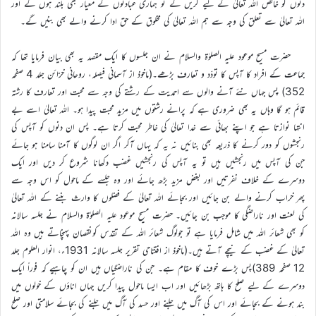
دنوں کو خالص اللہ تعالیٰ کے لیے کریں گے تو ہماری عبادتوں کے معیار بھی بلند ہوں گے اور
اللہ تعالیٰ سے تعلق کی وجہ سے ہم اللہ تعالیٰ کی مخلوق کے حق ادا کرنے والے بھی بنیں گے۔
حضرت مسیح موعود علیہ الصلوٰة والسلام نے ان جلسوں کا ایک مقصد یہ بھی بیان فرمایا تھا کہ
جماعت کے افراد کا آپس کا تودّد و تعارف بڑھے۔(ماخوذ از آسمانی فیصلہ، روحانی خزائن جلد 4 صفحہ
352) پس جہاں نئے آنے والوں سے احمدیت کے رشتے کی وجہ سے محبت اور تعارف کا رشتہ
قائم ہو گا وہاں یہ بھی ضروری ہے کہ پرانے رشتوں میں مزید محبت پیدا ہو۔ اللہ تعالیٰ اسے بے
انتہا نوازتا ہے جو اپنے بھائی سے خدا تعالیٰ کی خاطر محبت کرتا ہے۔ پس ان دنوں کو آپس کی
رنجشوں کو دور کرنے کا ذریعہ بھی بنائیں نہ یہ کہ یہاں آکر اگر ان لوگوں کا آمنا سامنا ہو جائے
جن کی آپس میں رنجشیں ہیں تو یہ آپس کی رنجشیں غضب دکھانا شروع کر دیں اور ایک
دوسرے کے خلاف نفرتیں اور بغض مزید بڑھ جائے اور وہ جلسے کے ماحول کو اس وجہ سے
پھر خراب کرنے والے بن جائیں اور بجائے اللہ تعالیٰ کے فضلوں کا وارث بننے کے اللہ تعالیٰ
کی لعنت اور ناراضگی کا موجب بن جائیں۔ حضرت مسیح موعود علیہ الصلوٰة والسلام نے جلسہ سالانہ
کو بھی شعائر اللہ میں شامل فرمایا ہے تو جولوگ شعائر اللہ کے تقدس کونقصان پہنچاتے ہیں وہ اللہ
تعالیٰ کے غضب کے نیچے آتے ہیں۔(ماخوذ از افتتاحی تقریر جلسہ سالانہ 1931ء، انوار العلوم جلد
12 صفحہ 389)پس بڑے خوف کا مقام ہے۔ جن کی ناراضگیاں ہیں ان کو چاہیے کہ فوراً ایک
دوسرے کے لیے صلح کا ہاتھ بڑھائیں اور اب ایسا ماحول پیدا کریں جہاں اناؤں کے خولوں میں
بند ہونے کے بجائے اور اس کی آگ میں جلنے اور حسد کی آگ میں جلنے کی بجائے سلامتی اور صلح