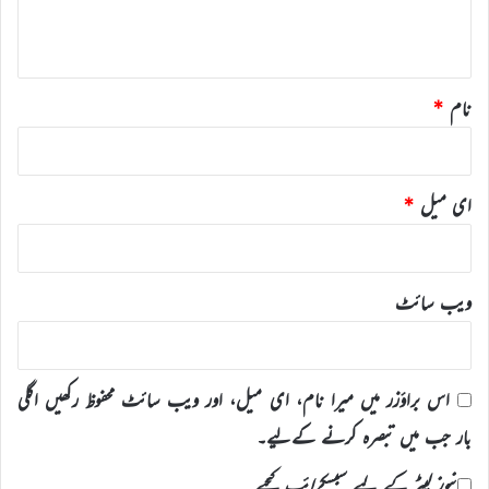
ہ
*
نام
*
ای میل
*
ویب‌ سائٹ
اس براؤزر میں میرا نام، ای میل، اور ویب سائٹ محفوظ رکھیں اگلی
بار جب میں تبصرہ کرنے کےلیے۔
نیوز لیٹر کے لیے سبسکرائب کیجیے