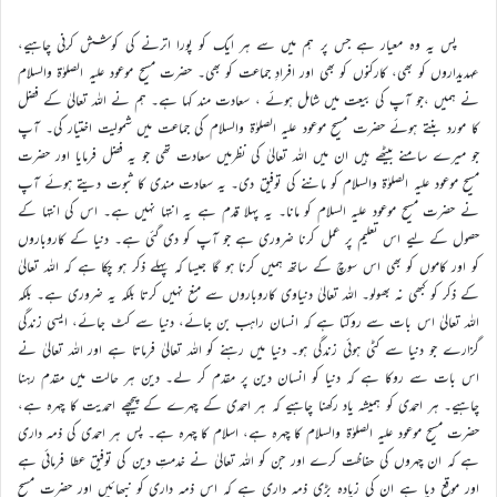
پس یہ وہ معیار ہے جس پر ہم میں سے ہر ایک کو پورا اترنے کی کوشش کرنی چاہیے،
عہدیداروں کو بھی، کارکنوں کو بھی اور افرادِ جماعت کو بھی۔ حضرت مسیح موعود علیہ الصلوٰة والسلام
نے ہمیں ،جو آپ کی بیعت میں شامل ہوئے ، سعادت مند کہا ہے۔ ہم نے اللہ تعالیٰ کے فضل
کا مورد بنتے ہوئے حضرت مسیح موعود علیہ الصلوٰة والسلام کی جماعت میں شمولیت اختیار کی۔ آپ
جو میرے سامنے بیٹھے ہیں ان میں اللہ تعالیٰ کی نظرمیں سعادت تھی جو یہ فضل فرمایا اور حضرت
مسیح موعود علیہ الصلوٰة والسلام کو ماننے کی توفیق دی۔ یہ سعادت مندی کا ثبوت دیتے ہوئے آپ
نے حضرت مسیح موعود علیہ السلام کو مانا۔ یہ پہلا قدم ہے یہ انتہا نہیں ہے۔ اس کی انتہا کے
حصول کے لیے اس تعلیم پر عمل کرنا ضروری ہے جو آپ کو دی گئی ہے۔ دنیا کے کاروباروں
کو اور کاموں کو بھی اس سوچ کے ساتھ ہمیں کرنا ہو گا جیسا کہ پہلے ذکر ہو چکا ہے کہ اللہ تعالیٰ
کے ذکر کو کبھی نہ بھولو۔ اللہ تعالیٰ دنیاوی کاروباروں سے منع نہیں کرتا بلکہ یہ ضروری ہے۔ بلکہ
اللہ تعالیٰ اس بات سے روکتا ہے کہ انسان راہب بن جائے، دنیا سے کٹ جائے، ایسی زندگی
گزارے جو دنیا سے کٹی ہوئی زندگی ہو۔ دنیا میں رہنے کو اللہ تعالیٰ فرماتا ہے اور اللہ تعالیٰ نے
اس بات سے روکا ہے کہ دنیا کو انسان دین پر مقدم کر لے۔ دین ہر حالت میں مقدم رہنا
چاہیے۔ ہر احمدی کو ہمیشہ یاد رکھنا چاہیے کہ ہر احمدی کے چہرے کے پیچھے احمدیت کا چہرہ ہے،
حضرت مسیح موعود علیہ الصلوٰة والسلام کا چہرہ ہے، اسلام کا چہرہ ہے۔ پس ہر احمدی کی ذمہ داری
ہے کہ ان چہروں کی حفاظت کرے اور جن کو اللہ تعالیٰ نے خدمتِ دین کی توفیق عطا فرمائی ہے
اور موقع دیا ہے ان کی زیادہ بڑی ذمہ داری ہے کہ اس ذمہ داری کو نبھائیں اور حضرت مسیح