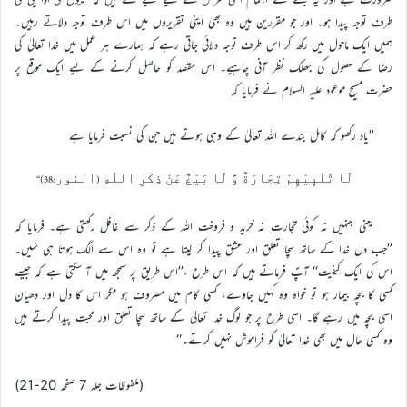
طرف توجہ پیدا ہو۔ اور جو مقررین ہیں وہ بھی اپنی تقریروں میں اس طرف توجہ دلاتے رہیں۔
ہمیں ایک ماحول میں رکھ کر اس طرف توجہ دلائی جاتی رہے کہ ہمارے ہر عمل میں خدا تعالیٰ کی
رضا کے حصول کی جھلک نظر آنی چاہیے۔ اس مقصد کو حاصل کرنے کے لیے ایک موقع پر
حضرت مسیح موعود علیہ السلام نے فرمایا کہ
’’یاد رکھو کہ کامل بندے اللہ تعالیٰ کے وہی ہوتے ہیں جن کی نسبت فرمایا ہے
لَا تُلْهِيْهِمْ تِجَارَةٌ وَّ لَا بَيْعٌ عَنْ ذِكْرِ اللّٰهِ (النور:38)‘‘
یعنی جنہیں نہ کوئی تجارت نہ خرید و فروخت اللہ کے ذکر سے غافل رکھتی ہے۔ فرمایا کہ
’’جب دل خدا کے ساتھ سچا تعلق اور عشق پیدا کر لیتا ہے تو وہ اس سے الگ ہوتا ہی نہیں۔
اس کی ایک کیفیت‘‘ آپؑ فرماتے ہیں کہ اس طرح ،’’اس طریق پر سمجھ میں آ سکتی ہے کہ جیسے
کسی کا بچہ بیمار ہو تو خواہ وہ کہیں جاوے، کسی کام میں مصروف ہو مگر اس کا دل اور دھیان
اسی بچہ میں رہے گا۔ اسی طرح پر جو لوگ خدا تعالیٰ کے ساتھ سچا تعلق اور محبت پیدا کرتے ہیں
وہ کسی حال میں بھی خدا تعالیٰ کو فراموش نہیں کرتے۔‘‘
(ملفوظات جلد 7 صفحہ 20-21)