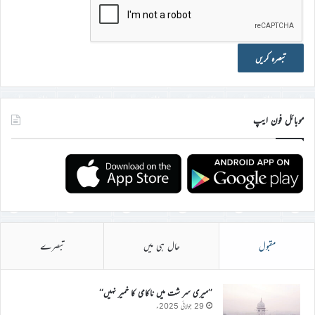
موبائل فون ایپ
مقبول
حال ہی میں
تبصرے
’’میری سر شت میں ناکامی کا خمیر نہیں‘‘
29 جولائی 2025ء