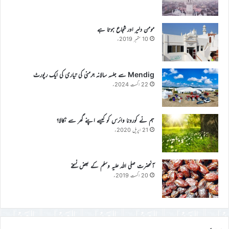
مومن دلیر اور شجاع ہوتا ہے
10 ستمبر 2019ء
Mendig سے جلسہ سالانہ جرمنی کی تیاری کی ایک رپورٹ
22 اگست 2024ء
ہم نے کورونا وائرس کو کیسے اپنے گھر سے نکالا؟
21 اپریل 2020ء
آنحضرت صلی اللہ علیہ وسلم کے بعض نسخے
20 اگست 2019ء