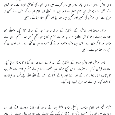
دس واش رومز اور دس باتھ رومز ہیں۔ہر کمرے میں دس طلباء کی گنجائش موجود ہے۔اللہ تعالیٰ
کے فضل سے ہوسٹل میں تمام سہولیات میسر ہیں۔اللہ تعالیٰ ان تمام احباب کو جنہوں نے کسی نہ
طرح سے اس ہوسٹل کی تعمیر اور تکمیل میں حصہ لیا اجر عظیم عطا فرمائے۔ آمین
واش رومز:ناصر ہوسٹل کے افتتاح کے ساتھ جامعہ مسجد کے ساتھ ملحق ایک چھوٹی سی
عمارت برائے وضو کا بھی افتتاح ہوا۔ یہ عمارت مکرم الحاج عبدالحکیم کمسن صدر منکسم زون نے
جامعہ کو بنا کر دی ہے۔ اس میں وضوء وغیرہ کرنے کی سہولت مہیا کی گئی ہے۔ اللہ تعالیٰ ان کو
بھی اجر عطا فرمائے۔ا ٓمین
ناصر ہوسٹل اور واش رومز کے افتتاح کے بعد لوائے احمدیت اور گھانا کا جھنڈا لہرایا گیا۔
تلاوت قرآن کریم اور حضرت اقدس مسیح موعود علیہ الصلوٰۃ والسلام کے منظوم کلام سے تقریب
کا باقاعدہ آغاز ہوا ۔جس کے بعد نئے اور پرانے نقبائے اعلیٰ نے اپنی اپنی رپورٹس اور خیالات
کا اظہار کیا۔اس کے بعد عربی قصیدہ پڑھا گیا۔
مکرم فہیم احمد خادم صاحب پرنسپل جامعۃ المبشرین نے جامعہ کی سالانہ رپورٹ پیش کی۔اس
رپورٹ میں طلباء کی علمی،ورزشی اور تربیتی ٹریننگ کے حوالے سے دوران سال ہونے والی تمام