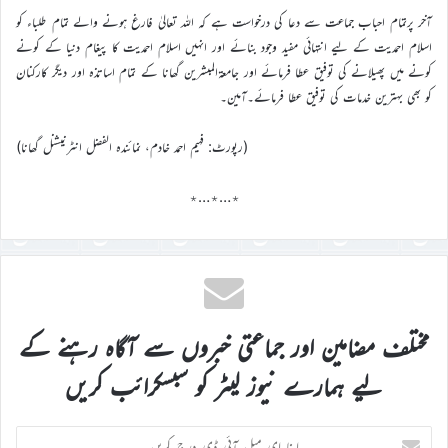
آخر پرتمام احباب جماعت سے دعا کی درخواست ہے کہ اللہ تعالیٰ فارغ ہونے والے تمام طلباء کو
اسلام احمدیت کے لیے انتہائی مفید وجود بنائے اور انہیں اسلام احمدیت کا پیغام دنیا کے کونے
کونے میں پھیلانے کی توفیق عطا فرمائے اور جامعۃالمبشرین گھانا کے تمام اساتذہ اور دیگر کارکنان
کو بھی بہترین خدمات کی توفیق عطا فرمائے۔آمین۔
(رپورٹ: فہیم احمد خادم، نمائندہ الفضل انٹرنیشنل گھانا)
٭…٭…٭
مختلف مضامین اور جماعتی خبروں سے آگاہ رہنے کے
لیے ہمارے نیوز لیٹر کو سبسکرائب کریں
اپنا