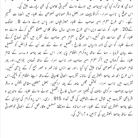
مساعی کا تذکرہ کیا گیا۔نیزجامعہ میں ہونے والے تعمیراتی کاموں کی بھی رپورٹ پیش کی۔
اس موقع پر نائب امراء، اکرافو چیف اور بعض دیگر مہمانان خصوصی نے طلباء میں انعاما ت تقسیم
کیے۔ اسی طرح مکرم امیر صاحب نے طلباء میںٹرافیاں اور پاس ہونے والے 8؍ ممالک
کے20؍ طلباء کو سندات دیں،اسی طرح دوران سال حافظ کلاس میںحفظ مکمل کرنے والے دو
طلباء کو بھی سندات دی گئیں۔اس موقع پر مکرم امیر صاحب نے تقریر میں قیمتی نصائح کرتے
ہوئے طلباء کو ان کی ذمہ داریاں اور فارغ التحصیل ہو نے کے بعد اُن کے فرائض کو تفصیل
سے بیان فرمایا ۔ دعا کے ساتھ پروگرام اختتام پذیر ہوا۔ اس کے بعد جامعہ و مدرسہ کے تمام
طلباء نے گروپس میں آکر مکرم امیر صاحب اور نائب امراء کے ساتھ تصاویر بنوائیں۔اور پھر
تمام مہمانان کو خصوصی کھانا پیش کیا گیا ۔اور بعد ازاں نماز ظہر و عصر جمع کر کے پڑھی گئیں۔
اس طرح الحمد للہ جامعۃ المبشرین کی سالانہ تقریب انتہائی کامیابی کےساتھ اپنے اختتام کو پہنچی۔اس
تقریب میں نائب امراء، نیشنل مجلس عاملہ کے چند اراکین، بعض مبلغین،مقامی چیفس و دیگر
احباب جماعت، مرکزی سٹاف کی فیملیز اور امسال فارغ التحصیل ہونے والے طلباء کے والدین و
اقربابھی تقریب میں شامل ہوئے۔شاملین کی کل تعداد 915؍ رہی۔ اس پروگرام کی تیاری کے
لیے جامعۃ المبشرین گھانا کے طلباء اور اساتذہ نے دوہفتے مسلسل وقارعمل کرکے انتہائی خوبصورتی
کے ساتھ جامعۃ المبشرین کی تزئین و آرائش کی۔