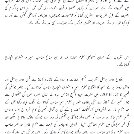
کے نئے ہوسٹل اور واش رومز کا افتتاح کرنے کی بھی توفیق ملی۔ الحمدللہ ۔ اس بابرکت تقریب
میں شمولیت کے لیے مہمانان کو بذریعہ خطوط و فون دعوت دی گئی تھی اور اس پروگرام کی
اہمیت کے پیش نظر جامعۃ المبشرین گھانا کو خوبصورت جھنڈیوں، بینرزاور آرائشی گیٹس سے آراستہ
کیا گیا تھا۔ لوائے احمدیت اورمختلف ممالک کے جھنڈے بھی لہرائے گئے تھے۔
اس تقریب کے مہمان خصوصی مکرم مولانا نور محمد بن صالح صاحب امیر و مشنری انچارج
گھاناتھے۔
افتتاح ناصر ہوسٹل :تقریب تقسیم انعامات و اسناد کے باقاعدہ آغاز سے قبل ناصر ہوسٹل اور
واش رومز برائے مسجد کا افتتاح مکرم امیر و مشنری انچارج صاحب گھانانے کیا۔ ناصر ہوسٹل کی
تعمیر کا آغاز 2016ء میں حضرت خلیفۃ المسیح الخامس ایدہ اللہ تعالیٰ بنصرہ العزیز کی منظوری سے
ہوا۔ تعمیر کے آغاز سے قبل باقاعدہ طور پر مکرم امیر صاحب گھانا نے سنگ بنیاد رکھا جس کے
بعد مکرم فائز احمد نوشیروان آرکیٹیکٹ آف یو کے کی زیرنگرانی تعمیراتی کام شرو ع ہوا۔ دوران
تعمیر مکرم فائز احمد صاحب کو بعض دیگر جماعتی پراجیکٹس کی وجہ سے یوکے واپس جانا پڑا لیکن ان
کی غیر موجودگی میں مکرم اسماعیل آپیا ، فورمین اورجامعہ کی طرف سے مکرم طاہر احمد ظفر صاحب
نے مکرم فائز احمد صاحب سے رابطہ رکھتے ہوئےکام کو جاری رکھا۔ اس ہوسٹل میں چار کمرے،