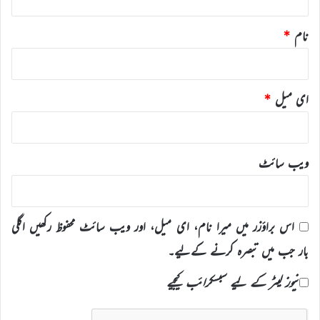
نام
*
ای میل
*
ویب‌ سائٹ
اس براؤزر میں میرا نام، ای میل، اور ویب سائٹ محفوظ رکھیں اگلی
بار جب میں تبصرہ کرنے کےلیے۔
نیوز لیٹر کے لیے سبسکرائب کیجیے