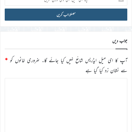
ای
میل
آئی
ڈی
درج
کریں
جواب دیں
آپ کا ای میل ایڈریس شائع نہیں کیا جائے گا۔
ضروری خانوں کو
*
سے نشان زد کیا گیا ہے
ت
ب
ص
ر
ہ
*