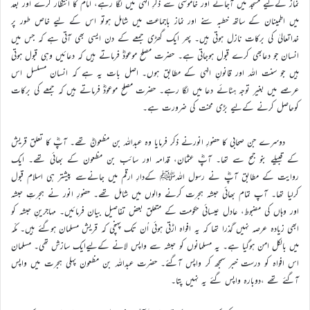
نماز کےلیے مسجد میں آجائے اور خاموشی سے ذکرِ الٰہی میں لگا رہے، امام کا انتظار کرے اور بعد
میں اطمینان کے ساتھ خطبہ سنے اور نماز باجماعت میں شامل ہوتو اس کے لیے خاص طور پر
خداتعالیٰ کی برکات نازل ہوتی ہیں۔ پھر ایک گھڑی جمعے کے دن ایسی بھی آتی ہے کہ جس میں
انسان جو دعابھی کرے قبول ہوجاتی ہے۔ حضرت مصلح موعودؓ فرماتے ہیں کہ دعائیں وہی قبول ہوتی
ہیں جو سنت اللہ اور قانونِ الہٰی کے مطابق ہوں۔ اصل بات یہ ہے کہ انسان مسلسل اس
عرصے میں بغیر توجہ ہٹائے دعا میں لگا رہے۔ حضرت مصلح موعودؓ فرماتے ہیں کہ جمعے کی برکات
کوحاصل کرنے کےلیے بڑی محنت کی ضرورت ہے۔
دوسرے جن صحابی کا حضورِ انورنے ذکر فرمایا وہ عبداللہ بن مظعونؓ تھے۔ آپؓ کا تعلق قریش
کے قبیلے بنو جمح سے تھا۔ آپؓ عثمان، قدامہ اور سائب بن مظعون کے بھائی تھے۔ ایک
روایت کے مطابق آپؓ نے رسول اللہﷺ کےدارِ ارقم میں جانےسے پیشتر ہی اسلام قبول
کرلیا تھا۔ آپ تمام بھائی حبشہ ہجرت کرنے والوں میں شامل تھے۔ حضورِ انور نے ہجرتِ حبشہ
اور وہاں کی مضبوط، عادل عیسائی حکومت کے متعلق بعض تفاصیل بیان فرمائیں۔ مہاجرینِ حبشہ کو
ابھی زیادہ عرصہ نہیں گذرا تھا کہ یہ افواہ اڑتی ہوئی اُن تک پہنچی کہ قریش مسلمان ہوگئے ہیں۔ مکّہ
میں بالکل امن ہوگیا ہے۔ یہ مسلمانوں کو حبشہ سے واپس لانے کےلیےایک سازش تھی۔ مسلمان
اس افواہ کو درست خبر سمجھ کر واپس آگئے۔ حضرت عبداللہ بن مظعون پہلی ہجرت میں واپس
آگئے تھے ،دوبارہ واپس گئے یہ نہیں پتا۔