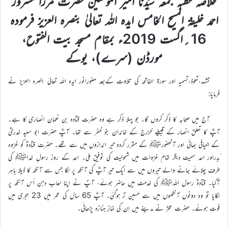
خلاصہ خطبہ جمعہ سیّدنا امیر المومنین حضرت مرزا مسرور
احمد خلیفۃ المسیح الخامس ایدہ اللہ تعالیٰ بنصرہ العزیز فرمودہ
16؍اگست 2019ء بمقام مسجد بیت الفتوح،
مورڈن (سرے)، یوکے
تشہد،تعوذ،تسمیہ اور سورۃ الفاتحہ کی تلاوت کےبعد حضورِانور ایّدہ اللہ تعالیٰ بنصرہ العزیز نے
فرمایا:
آج میں صحابہ کا ذکر کروں گا۔ جو پہلا ذکر ہے وہ حضرت قتادہ بن نعمان انصاری کا ہے۔
آپؓ کا تعلق انصار کے قبیلے خزرج کے خاندان بنو ظفر سے تھا۔ آپؓ حضرت ابو سعید خدریؓ
کے اخیافی بھائی اور آنحضورﷺ کے مقرر کردہ تیر اندازوں میں سے تھے۔ حضرت قتادہؓ کو غزوہ
ٔبدراور احد سمیت دیگر تمام غزوات میں شمولیت کی توفیق ملی۔ احد کے روز رسولِ خداﷺ کی
طرف چلائے جانے والے تیروں میں سے ایک تیر آپؓ کی آنکھ پر لگا جس سے آنکھ کا ڈیلا باہر
آگیا۔ قتادہؓ رسول اللہﷺ کی خدمت میں حاضر ہوئے، آپؐ نے اپنا لعابِ دہن اُس آنکھ پر
لگایا تو وہ دونوں آنکھوں میں سے حسین تر ہوگئی۔ آپؓ 65 سال کی عمر میں 23 ہجری میں
فوت ہوئے۔ حضرت عمرؓ نے مدینے میں اِن کی نمازِ جنازہ پڑھائی۔