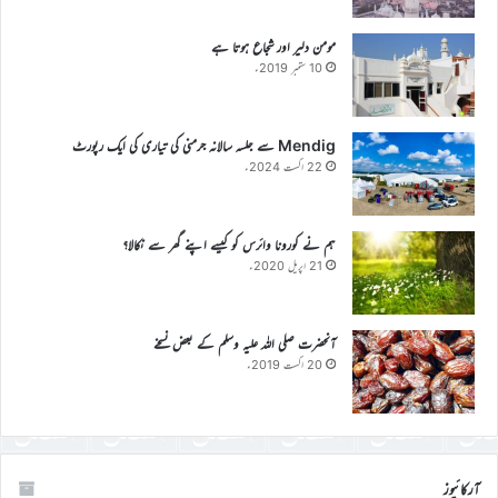
مومن دلیر اور شجاع ہوتا ہے
10 ستمبر 2019ء
Mendig سے جلسہ سالانہ جرمنی کی تیاری کی ایک رپورٹ
22 اگست 2024ء
ہم نے کورونا وائرس کو کیسے اپنے گھر سے نکالا؟
21 اپریل 2020ء
آنحضرت صلی اللہ علیہ وسلم کے بعض نسخے
20 اگست 2019ء
آرکائیوز