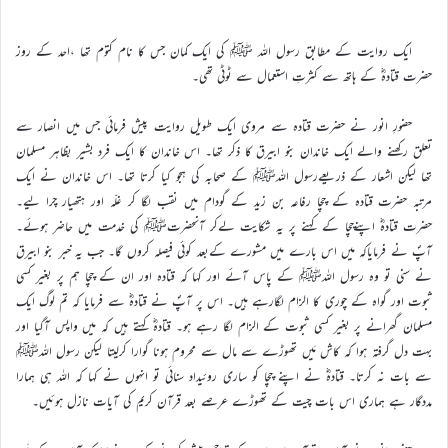
ایک روایت کے مطابق رسول اللہ ﷺ کی ایک کمان جس کا نام کتوم تھا ،احد کے روز
حضرت قتادہؓ کے ہاتھ سے کثرتِ استعمال سے ٹوٹی تھی۔
حضورِ انور نے حضرت قتادہ سے مروی ایک طویل روایت پیش فرمائی جس میں انصار سے
تعلق رکھنے والے ایک خاندان بنو ابیرق کا ذکر تھا۔ اس خاندان کا ایک فرد بشیر بظاہر مسلمان
تھا لیکن اشعار کے ذریعےرسول اللہﷺ کے صحابہ کی ہجو کیا کرتا تھا۔ اس خاندان نے ایک
مرتبہ حضرت قتادہ کے چچا رفاعہ بن زید کے گودام میں نقب لگا کر غلّہ اور ہتھیار چرا لیے۔
حضرت قتادہؓ اپنےچچا کے کہنے پر یہ شکایت لےکر آنحضرتﷺ کی خدمت میں حاضر ہوئے۔
آپؐ نے فرمایاکہ میں اس بارے میں مشورے کےبعد کوئی فیصلہ کروں گا۔ جب یہ خبر بنو ابیرق
نے سنی تو وہ رسول اللہﷺ کے پاس آئے اور کہا کہ قتادہ اور ان کے چچا ہم پر بغیر کسی
ثبوت اور گواہ کے چوری کا الزام لگارہے ہیں۔ اس پر آپؐ نے قتادہؓ سے فرمایا کہ تم لوگ ایک
مسلمان گھرانے پر بغیر کسی ثبوت کے الزام لگا رہے ہو۔ قتادہؓ کہتے ہیں کہ میں واپس آگیا اور
بہت دل گرفتہ ہوا کہ کاش مَیں تھوڑے سے مال سے محروم ہونا گوارا کرلیتا لیکن رسول اللہﷺ
سے بات نہ کرتا۔ قتادہؓ نے اپنے چچا کو ساری روئیداد سنائی تو انہوں نے کہا کہ اللہ ہی ہمارا
مددگار ہے ہماری اس بات چیت کے تھوڑے عرصے بعد قرآن کریم کی آیات نازل ہوئیں۔