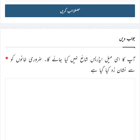
میل
آئی
ڈی
درج
کریں
جواب دیں
آپ کا ای میل ایڈریس شائع نہیں کیا جائے گا۔
ضروری خانوں کو
*
سے نشان زد کیا گیا ہے
ت
ب
ص
ر
ہ
*