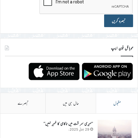
موبائل فون ایپ
مقبول
حال ہی میں
تبصرے
’’میری سر شت میں ناکامی کا خمیر نہیں‘‘
29 جولائی 2025ء