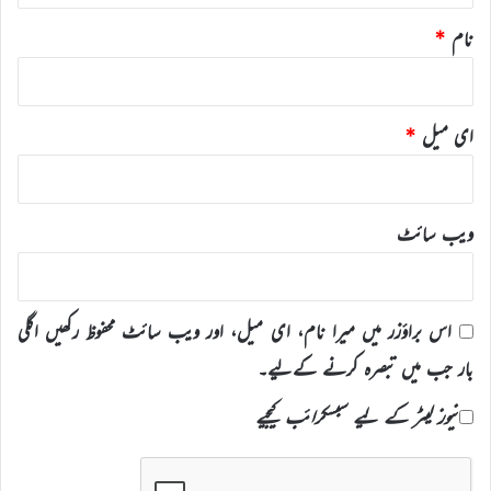
نام
*
ای میل
*
ویب‌ سائٹ
اس براؤزر میں میرا نام، ای میل، اور ویب سائٹ محفوظ رکھیں اگلی
بار جب میں تبصرہ کرنے کےلیے۔
نیوز لیٹر کے لیے سبسکرائب کیجیے