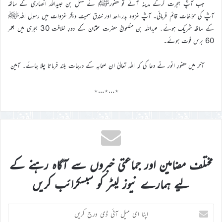
جب آپؓ ہجرت کرکے مدینہ آئے تو حضورﷺ نے سہل بن عبیداللہ انصاری کے ساتھ
آپؓ کی مؤاخات قائم فرمائی۔ آپؓ غزوہ بدر،احد اور خندق سمیت دیگر غزوات میں رسول اللہﷺ
کے ساتھ شریک ہوئے۔ عبداللہ بن مظعونؓ حضرت عثمان کے دورِ خلافت 30 ہجری میں بعمر
60 برس فوت ہوئے۔
آخر میں حضورِ انور نے دعا کی کہ اللہ تعالیٰ ان صحابہ کے درجات بلند فرماتا چلا جائے۔ آمین
٭…٭…٭
مختلف مضامین اور جماعتی خبروں سے آگاہ رہنے کے
لیے ہمارے نیوز لیٹر کو سبسکرائب کریں
اپنا
ای