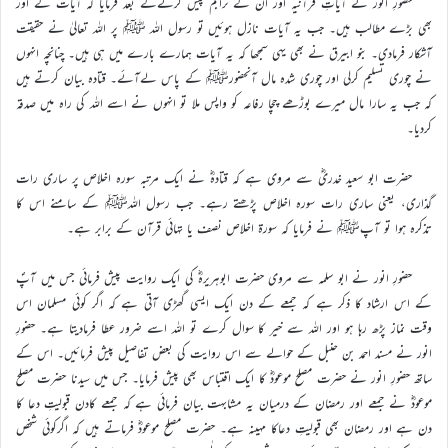
حضورِ انور نے آیاتِ قرآنیہ اور ان کے تراجم پیش کرنےکے بعد فرمایا کہ آیات کے اَور
بھی بڑے مطالب ہیں۔ جب یہ آیات نازل ہوئیں تو رسول اللہ ﷺ پر اللہ تعالیٰ نے حقیقت
آشکار فرمادی۔ بنو ابیرق نے بھی یہی سمجھا کہ یہ آیات ہمارے بارے میں ہی ہیں۔ چنانچہ انہوں
نے چوری تسلیم کرلی اور چوری شدہ مال آنحضورﷺ کے پاس لےآئے۔ قتادہ بیان کرتے ہیں
کہ جب یہ سارا مال میرے بوڑھے چچا رفاعہ کو واپس ملا تو انہوں نے اسے اللہ کی راہ میں صدقہ
کردیا۔
حضرت ابو سعید خدریؓ سے مروی ہے کہ قتادہؓ نے ایک مرتبہ سورہ اخلاص پر ساری رات
گذاری، یعنی ساری رات سورہ اخلاص پڑھتے رہے۔ جب رسول اللہﷺ کے سامنے اس کا
تذکرہ ہوا تو آپﷺ نے فرمایا کہ سورۃ اخلاص نصف یا تہائی قرآن کے برابر ہے۔
حضورِ انور نے ابو سلمہ سے مروی حضرت ابوہریرہؓ کی ایک روایت پیش فرمائی جس میں آپؐ
کے اس ارشاد کا ذکر ہے کہ جمعے کے دن ایک ایسی گھڑی آتی ہے کہ اگر کوئی مسلمان اس
وقت نماز پڑھ رہا ہو اور اللہ سے خیر کا سوال کرے تو اللہ اسے ضرور عطا فرمادیتا ہے۔ حضورِ
انور نے مسند احمد بن حنبل کے حوالے سے اس روایت کی بعض تفاصیل پیش فرمائیں۔ اس کے
ساتھ حضورِ انور نے حضرت مصلح موعودؓ کا ایک اقتباس بھی پیش فرمایا۔ جس میں سیدنا حضرت مصلح
موعودؓ نے جمعے اور رمضان کے درمیان یہ مشابہت بیان فرمائی ہے کہ جمعے کادن قبولیتِ دعا کا
دن ہے اور رمضان بھی قبولیتِ دعاکا مہینہ ہے۔ حضرت مصلح موعودؓ فرماتے ہیں کہ اگرکوئی شخص