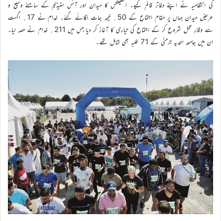
کی انتظامیہ نے اپنے دفاتر قائم کیے۔ اتھلیٹکس کا میدان اور آئس سٹیڈیم کے سامنے وسیع و
عریض میدان جہاں پر مقام اجتماع کے 50؍ خیمہ جات لگائے گئے۔ خدام نے 17؍ اگست
سے وقارِ عمل شروع کر کے اجتماع کی تیاری کا آغاز کر دیا جس میں 211؍ خدام نے حصہ لیا۔
ان میں جامعہ احمدیہ جرمنی کے 71 طلبہ بھی شامل تھے۔