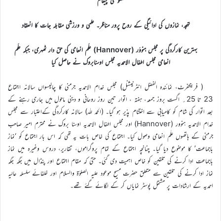
خصوصی پیغام
تہجد، نمازوں کی ادائیگی کے روح پرور مناظر۔ علمی و ورزشی مقابلہ جات کا انعقاد
بہترین کارکردگی پر مجلس ہنووَر (Hannover) علَم انعامی کی حق دار ٹھہری، جبکہ علَم
انعامی مجلس اطفال الاحمدیہ مجلس اوسنابروک نے حاصل کیا
( فرینکفرٹ، نمائندہ الفضل انٹرنیشنل) مجلس خدام الاحمدیہ جرمنی کا چالیسواں سالانہ اجتماع
23 تا 25؍ اگست بروز جمعہ، ہفتہ ، اتوار تین روز روحانی و دینی ماحول میں جاری رہنے کے
بعد اتوار کی شام کو کامیابی سے اختتام پذیر ہو گیا۔ (الحمد للہ) سالانہ کارکردگی کےاعتبار سے مجلس
خدام الاحمدیہ ہنوور (Hannover) اور مجلس اطفال الاحمدیہ اوسنا بروک نے محترم امیر صاحب
جرمنی کے ہاتھوں علَم انعامی وصول کیا۔ اجتماع کی خاص بات یہ تھی کہ اس بار اجتماع کو ‘نماز
باجماعت’ کا موضوع دیا گیا۔ چنانچہ اجتماع کے تمام پروگراموں، تقاریر، دروس وغیرہ میں نماز
باجماعت ادا کرنے کی تلقین کو خاص اہمیت دی گئی۔ حتیٰ کہ مقام اجتماع اور پنڈال میں جگہ جگہ
نماز ادا کرنے کی تلقین سے متعلق حضرت مسیح موعود علیہ الصلوٰۃ والسلام اور خلفائے سلسلہ عالیہ
احمدیہ کے ارشادات پر مشتمل پوسٹر نمایاں کر کے لگائے گئے تھے۔