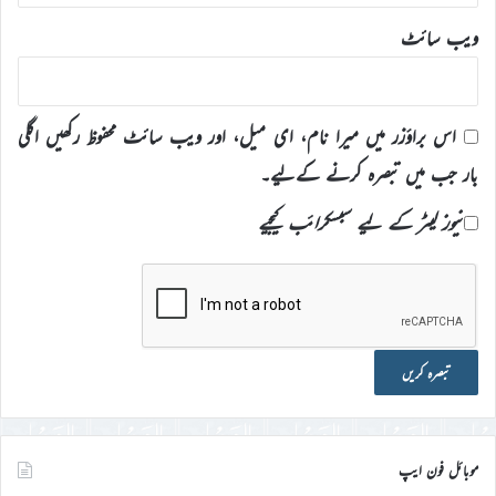
ویب‌ سائٹ
اس براؤزر میں میرا نام، ای میل، اور ویب سائٹ محفوظ رکھیں اگلی
بار جب میں تبصرہ کرنے کےلیے۔
نیوز لیٹر کے لیے سبسکرائب کیجیے
موبائل فون ایپ