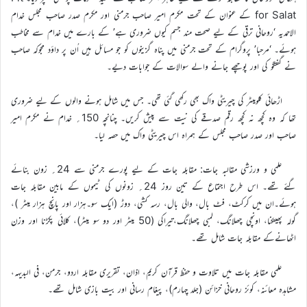
for Salat کے عنوان کے تحت مکرم امیر صاحب جرمنی اور مکرم صدر صاحب مجلس خدام
الاحمدیہ ‘روحانی ترقی کے لیے صحت مند جسم کیوں ضروری ہے’ کے بارے میں خدام سے مخاطب
ہوئے۔ ‘مرحبا’ پروگرام کے تحت جرمنی میں پناہ گزینوں کو جو مسائل ہیں اُن پر داؤد مجوکہ صاحب
نے گفتگو کی اور پوچھے جانے والے سوالات کے جوابات دیے۔
اڑھائی کلومیٹر کی چیریٹی واک بھی رکھی گئی تھی۔ جس میں شامل ہونے والوں کے لیے ضروری
تھا کہ وہ کچھ نہ کچھ رقم صدقے کی نیت سے پیش کریں۔ چنانچہ 150؍ خدام نے مکرم امیر
صاحب اور صدر صاحب مجلس کے ہمراہ اس چیریٹی واک میں حصہ لیا۔
علمی و ورزشی مقالبہ جات: مقابلہ جات کے لیے پورے جرمنی سے 24؍ زون بنائے
گئے تھے۔ اس طرح اجتماع کے تین روز 24؍ زونوں کی ٹیموں کے مابین مقابلہ جات
ہوئے۔ان میں کرکٹ، فٹ بال، والی بال، رسہ کشی، دوڑ (ایک سو۔ہزار اور پانچ ہزار میٹر )،
گولہ پھینکنا، اونچی چھلانگ، لمبی چھلانگ،تیراکی (50 میٹر اور دو سو میٹر)، کلائی پکڑنا اور وزن
اٹھانےکے مقابلہ جات شامل تھے۔
علمی مقابلہ جات میں تلاوت و حفظ قرآن کریم، اذان، تقریری مقابلہ اردو، جرمن، فی البدیہہ،
مشاہدہ معائنہ، کوئز روحانی خزائن (جلد چہارم)، پیغام رسانی اور بیت بازی شامل تھے۔