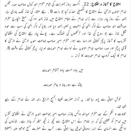
اجتماع کا آغاز و افتتاح:
22؍ اگست بروز جمعرات کی شام مکرم احمد کمال صاحب صدر مجلس
خدام الاحمدیہ جرمنی نے اجتماع کا تفصیلی معائنہ کیا جو رات 9؍ بجے عشاء کی نماز تک جاری رہا۔
جمعہ کے روز چار ہزار سے زائد خدام نے مقام اجتماع میں نمازِ جمعہ ادا کی۔ مبلغ انچارج مکرم
صداقت احمد صاحب نے ذکرِ الٰہی کی اہمیت پر خطبہ جمعہ دیا اور بتایا کہ ذکرِ الٰہی کی سب سے عمدہ
شکل نماز ہے جو روح کی غذا اور آنکھوں کی ٹھنڈک ہے۔ پونے چار بجے اجتماع کی افتتاحی
تقریب کا آغاز پرچم کشائی اور دعا سے ہوا۔ مکرم امیر صاحب جماعت احمدیہ جرمنی نے جرمنی کا
قومی پرچم اور صدر صاحب خدام الاحمدیہ نے لوائے خدام احمدیت لہرایا۔ پرچم کشائی کے وقت 8؍
خدام کا ایک گروپ خدام احمدیت کا ترانہ ؎
ہیں بادہ مست بادہ آشامِ احمدیت
چلتا ہے دورِ مینا و جامِ احمدیت
خوش الحانی سے پڑھ رہا تھا۔ یہ ترانہ حضرت خلیفۃ المسیح الرابع رحمہ اللہ نے خدام کے لیے
لکھا تھا۔
تلاوت و نظم کے بعد مکرم عبداللہ واگس ہاؤزر صاحب امیر جماعت احمدیہ جرمنی نے افتتاحی تقریر
میں خدام کو تلقین کی کہ ہر خادم نے اس اجتماع سے کچھ نہ کچھ سیکھ کر جانا ہے۔ نمازوں کی
ادائیگی سے انسان کے اندر روحانی تبدیلی پیدا ہوتی ہے۔ آپ نے حضرت مسیح موعود علیہ الصلوٰۃ