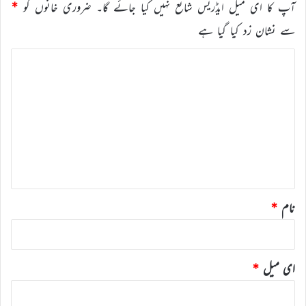
آپ کا ای میل ایڈریس شائع نہیں کیا جائے گا۔
ضروری خانوں کو
*
سے نشان زد کیا گیا ہے
ت
ب
ص
ر
ہ
*
نام
*
ای میل
*