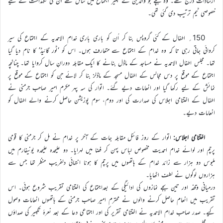
ارشادات درج تھے۔ وہ بچے جو والدین کے بغیر اجتماع میں شامل تھے ان کی نگہداشت کے لیے
خصوصی ٹیم ترتیب دی گئی تھی۔
150؍ اطفال کے کئی گروپس بنا کر اُن کو باری باری خدام الاحمدیہ کے اجتماع کی سیر
کروائی جاتی رہی تا کہ وہ خدام کے اجتماع سے متعارف ہوں۔ اس کو ‘ٹور گائیڈ’ کا نام دیا گیا
تھا۔ مجلس اطفال الاحمدیہ نے مساجد کے ماڈل بنانے کا ایک مقابلہ دورانِ سال کروایا تھا۔ چنانچہ
اجتماع کے موقع پر دس مجالس کے اطفال مسجد کے ماڈلز بنا کر لائے جن کو اجتماع کے موقع پر
نمائش کے لیے رکھا گیا اور انعامات دیے گئے۔ اتوار کی سہ پہر مکرم امیر صاحب جرمنی نے
اطفال کے اختتامی اجلاس کی صدارت کی اور دوم، سوم پوزیشن حاصل کرنے والے اطفال کو
انعامات دیے۔
اختتامی اجلاس:
اتوار کے روز فائنل مقابلہ جات کے آخر پر خدام نے مل کر جرمنی کا قومی
پرچم اور لوائے خدام احمدیت مخصوص لباس پہن کر فضا میں لہرایا۔ دو علیحدہ علیحدہ یونیفارم میں
ملبوس دو ہزار سے زائد خدام کے ہاتھوں میں پرچم کا ہونا انتہائی دلفریب منظر تھا جس سے
ہزاروں لوگوں نے لطف اٹھایا۔
درمیانی وقفہ اور تین بجے نمازوں کی ادائیگی کے بعداجتماع کی اختتامی تقریب شروع ہوئی۔ اس
تقریب میں انعام حاصل کرنے والوں نے محترم امیر صاحب جرمنی کے ہاتھوں انعامات وصول
کیے۔ صدر صاحب خدام الاحمدیہ نے اختتامی تقریر کی اور اجتماعی دعا کے بعد نعرۂ تکبیر کی صداؤں