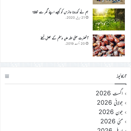
ہم نے کورونا وائرس کو کیسے اپنے گھر سے نکالا؟
21 اپریل 2020ء
آنحضرت صلی اللہ علیہ وسلم کے بعض نسخے
20 اگست 2019ء
آرکائیوز
اگست 2026
جولائی 2026
جون 2026
مئی 2026
اپریل 2026