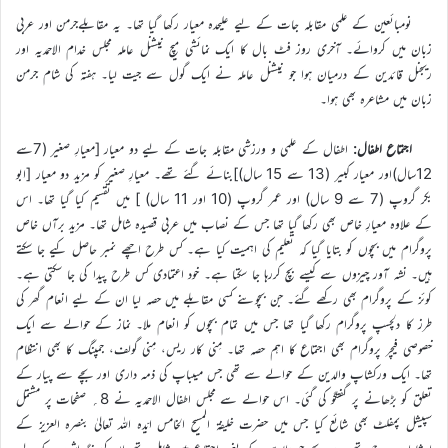
نومبائعین کے علمی مقابلہ جات کے لیے علیحدہ معیار رکھا گیا تھا۔ یہ مقابلےجرمن اور عربی
زبان میں کروائے۔ آخری روز فٹ بال کا ایک نمائشی میچ نیشنل عاملہ مجلس خدام الاحمدیہ اور
ریجنل قائدین کے درمیان ہوا جو نیشنل عاملہ نے ایک گول سے جیت لیا۔ ہفتہ کی شام جرمن
زبان میں مشاعرہ بھی ہوا۔
اجتماع اطفال:
اطفال کے علمی و ورزشی مقابلہ جات کے لیے دو معیار [معیارِ صغیر (7سے
12سال)اور معیار کبیر (13 سے 15 سال)]بنائے گئے تھے۔ معیارِ صغیر کو مزید دو معیار [ابو
بکر گروپ (7 سے 9 سال) اور عمر گروپ (10 اور 11 سال) ] میں تقسیم کیا گیا تھا۔ اس
کے علاوہ معیارِ خاص بھی رکھا گیا تھا جس کے نصاب میں عربی قصیدہ شامل تھا۔ مزید برآں خاص
پروگرام میں بچوں کو بتایا گیا کہ تعلیم کی اہمیت کیا ہے۔ کس طرح اچھے نمبر حاصل کیے جا سکتے
ہیں۔ نشہ آور چیزوں سے کیسے بچ کررہا جا سکتا ہے۔ خود اعتمادی کس طرح پیدا کی جا سکتی ہے۔
کوئز کے پروگرام بھی رکھے گئے۔ جن بچوںنے کسی مقابلے میں حصہ لیا ان کے لیے انعام گھر کی
طرز کا دلچسپ پروگرام رکھا گیا تھا جس میں تمام بچوں کو انعام ملا۔ نماز کے حوالے سے ایک
خصوصی فیچر پروگرام بھی اجتماع کا اہم حصہ تھا۔ مِنی کار ریس، مِنی گولف، جمپنگ کا بھی انتظام
تھا۔ ایک ورکشاپ والدین کے حوالے سے تھی جس میںباپ کی ذمہ داری اور بچے سے پیار کے
تعلق کو بڑھانے پر گفتگو کی گئی۔ اس حوالے سے مجلس اطفال الاحمدیہ نے 8؍ صفحات پر مشتمل
سپیشل پمفلٹ بھی شائع کیا جس میں حضرت خلیفۃ المسیح الخامس ایّدہ اللہ تعالیٰ بنصرہ العزیز کے