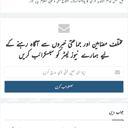
میں مجلس خدام الاحمدیہ جرمنی کا چالیسواںسالانہ اجتماع بخیر و خوبی اختتام پذیر ہوا۔
مختلف مضامین اور جماعتی خبروں سے آگاہ رہنے کے
لیے ہمارے نیوز لیٹر کو سبسکرائب کریں
اپنا
ای
میل
آئی
ڈی
درج
کریں
جواب دیں