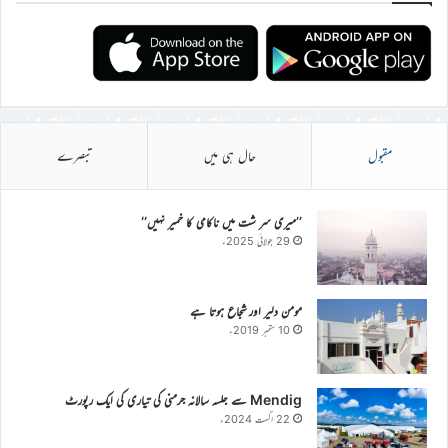
مقبول
حال ہی میں
تبصرے
’’میری سر شت میں ناکامی کا خمیر نہیں‘‘
29 جولائی 2025ء
مومن دلیر اور شجاع ہوتا ہے
10 ستمبر 2019ء
Mendig سے جلسہ سالانہ جرمنی کی تیاری کی ایک رپورٹ
22 اگست 2024ء