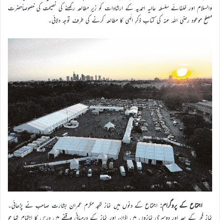
والسلام اور خلفائے سلسلہ عالیہ احمدیہ کے ارشادات کو زیرِ مطالعہ رکھنے کی نصیحت کی خصوصاًحضرت
مصلح موعود رضی اللہ عنہ کی کتاب ذکرِ الٰہی کا مطالعہ کرنے کی طرف توجہ دلائی۔
اجتماع کے پروگرام:
اجتماع کے دنوں میں نماز تہجد مکرم عمران بشارت صاحب نے پڑھائی۔
نمازِ فجر کے بعد اور دوسری نمازوں میں اذان اور نماز کے درمیانی وقفے میں درس کا اہتمام تھا جو