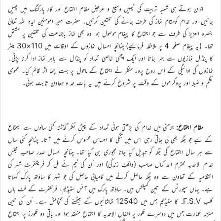
اذان ہوتے ہی شعبہ تربیت کی ٹیمیں وسیع و عریض مقام اجتماع اور کار پارکنگ میں پھیل
جاتیں اور خدام کومقامِ نماز کی طرف جانے کی تلقین کرتیں۔ حضرت امیر المومنین ایّدہ اللہ تعالیٰ
بنصرہ العزیز کی طرف سے جو اجتماع کا پیغام موصول ہوا وہ بھی نماز باجماعت کی تلقین پر مشتمل
تھا۔ (یہ پیغام صفحہ 4 پر ملاحظہ فرمائیے) چنانچہ امسال نمازوں کے اوقات میں 110×30 میٹر
کا پنڈال نمازیوں سے بھر جاتا اور ایک اچھی خاصی تعداد کو پنڈال سے باہر نماز ادا کرنا پڑتی۔
نمازوں کی ادائیگی کے اس روح پرور منظر نے اجتماع کے ماحول پر بہت اچھا اثر قائم کیا۔ عمومی
نظم و ضبط اور پروگراموں کے وقت پر شروع کرنے میں یہ بات ممد و معاون ثابت ہوئی۔
مقام اجتماع:
جرمنی میں خدام کی بڑھتی ہوئی تعداد کے پیشِ نظر گذشتہ کئی سالوں سے اجتماع
کے لیے جو جگہ بھی لی جاتی رہی اس میں تنگی کا احساس محسوس کرنے میں آتا۔ چنانچہ کئی سال
سے ہر سال اجتماع کی جگہ کو تبدیل کیا جانا مجبوری بن گیا تھا۔ چنانچہ امسال صدر صاحب مجلس
خدام الاحمدیہ محترم احمد کمال صاحب (واقفِ زندگی) اور اُن کی ٹیم نے مل کر فرینکفرٹ شہر کی
انتظامیہ کے تعاون سے وہ جگہ حاصل کرنے میں کامیابی حاصل کی جو شہر کا ساؤتھ پارک کہلاتا
ہے۔ یہاں سپورٹس کے تین کمپلکس ہیں۔ ساؤتھ پارک میں آئس سٹیڈیم، فرنکفرٹ کے فٹ بال
کلب F.S.V. کا سٹیڈیم جس میں 12540 تماشائیوں کے بیٹھنے کی گنجائش ہے۔ اُن کی تین
منزلہ عمارت جس میں دوسرے فلور پر اطفال الاحمدیہ کا اجتماع منعقد ہوا اور باقی دو فلورز پر اجتماع