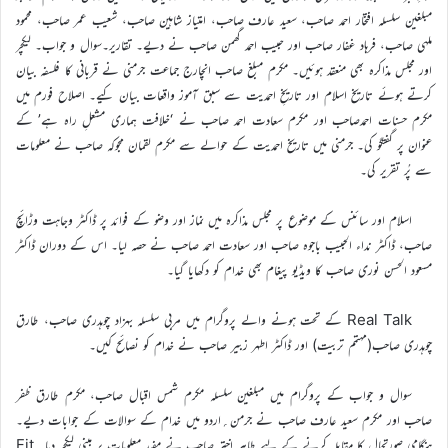
مبلغین سلسلہ افتخار احمد صاحب، سعید عارف صاحب، امتیاز شاہین صاحب، شعیب عمر صاحب، محمود
ملہی صاحب، فرہاد غفار صاحب اور حبیب احمد گھمن صاحب نے دیے۔ تقاریر۔سوال و جواب۔ لیکچر
اور مجلس مذاکرہ بھی منعقد ہوئیں۔ مکرم مبلغ صاحب انچارج جماعت جرمنی نے قربانی کا فلسفہ بیان
کرتے ہوئے تاریخ اسلام اور تاریخِ احمدیت سے سبق آموز واقعات بیان کیے۔ اصلاح فورم میں
مکرم حسنات احمدصاحب اور مکرم سعادت احمد صاحب نے ‘خلافت ہماری مشعلِ راہ ہے’ کے
عنوان پر گفتگو کی۔ جرمنی میں تاریخ احمدیت کے حوالے سے مکرم لقمان مجوکہ صاحب نے معلومات
سے پُر تقریر کی۔
اسلام اور سائنس کے موضوع پر مجلس مذاکرہ میں نماز اور وضو کے فوائد پر ڈاکٹر وجاہت وڑائچ
صاحب، ڈاکٹر نداء الحبیب باجوہ صاحب اور سعادت احمد صاحب نے حصہ لیا۔ اس کے دوران ڈاکٹر
مسعود الحسن نوری صاحب کا ویڈیو پیغام بھی خدام کو دکھایا گیا۔
Real Talk کے تحت ہونے والے پروگرام میں مربی سلسلہ بہزاد چوہدری صاحب، طارق
چوہدری صاحب(مہتمم تربیت) اور ڈاکٹر اطہر زبیر صاحب نے خدام کو نصائح کیں۔
سوال و جواب کے پروگرام میں مبلغین سلسلہ مکرم شمس اقبال صاحب، مکرم طارق ظفر
صاحب اور مکرم سعید عارف صاحب نے جرمن؍اردو میں خدام کے سوالات کے جوابات دیے۔
ہنگامی صورتحال کا مقابلہ کرنے کے لیے طاہر اختر صاحب نے مفید معلومات پر مبنی لیکچر دیا۔ Fit