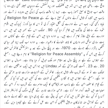
واقع ہے۔ ماضی بعید میں اس شہر میں کیتھولک اور پروٹسٹنٹس کے درمیان ہمیشہ ٹھنی رہی۔وہ بُرا
وقت اب تاریخ کا سبق آموز باب ہے۔ ایسا بُرا وقت مذہب کی زندگی میں دوبارہ نہ آئے اور
مذہب میں تشدّد کو شامل کرنے والوں کو سبق دینے کے لیے Religion for Peace کی
بنیاد رکھی گئی۔ جب اس نے ادارے کی شکل اختیار کر لی تو اس کا ہیڈ کوارٹر نیویارک میں اقوام
متحدہ کے سامنے کی بلڈنگ میں قائم کر دیا گیا۔ 90؍ ممالک اس کے ممبر ہیں جن میں اس
ادارے کے ذیلی دفاتر کام کر رہے ہیں۔ یہ ادارہ دنیا میں امن کے قیام کے لیے کوشاں اور
بہت ساری سوشل ذمہ داریوں کا بوجھ اٹھانے کا دعویدار ہے۔ یہ ادارہ اب تک اپنا غیر سیاسی
تشخص برقرار رکھے ہوئے ہے۔ 1970ء سے ہر پانچ سال کے بعد یہ انٹرنیشنل کانفرنس منعقد
کرتے ہیں جس کو یہ ‘‘Religion for Peace Assembly’’ کا نام دیتے ہیں۔ اسمبلی
کے اجلاس کے لیے ہر پانچ سال بعد مقام اور ملک تبدیل کر دیا جاتا ہے۔ امسال یہ اجلاس
20؍سے 23؍ اگست تک جرمنی کے شہر Lindau میں ہوا جس میں ایک سو پچیس سے زائد
ممالک سے نو سو کے قریب وفود شامل ہوئے۔ کانفرنس کے اخراجات وزارت خارجہ جرمنی نے
ادا کیے۔ اسمبلی کے اجلاس میں جو تقاریر منتظمین کی طرف سے کی گئیں ان میں کہا گیا کہ تنظیم
کے قیام کا مقصد امن کے لیے مذہب اور ڈپلومیسی کا ایک دوسرے کے قریب رہ کر امن کے
معاہدات میں مثبت کردار ادا کرنا ہے۔ جرمن وزارت خارجہ کے کلچرل ونگ کی ڈائریکٹر جنرل
آندریا گو کن نے اپنی تقریر میں کہا کہ امید کی جاتی ہے کے پوری دنیا سے اکٹھے ہونے والے
امن کے خواہش مند نمائندگان درپیش چیلنجوں کو امن سے حل کرنے کے لیے تجاویز دیں گے۔