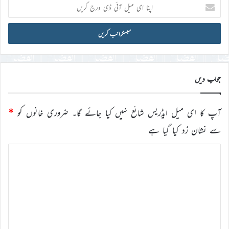
اپنا
ای
میل
آئی
ڈی
درج
کریں
جواب دیں
آپ کا ای میل ایڈریس شائع نہیں کیا جائے گا۔
ضروری خانوں کو
*
سے نشان زد کیا گیا ہے
ت
ب
ص
ر
ہ
*