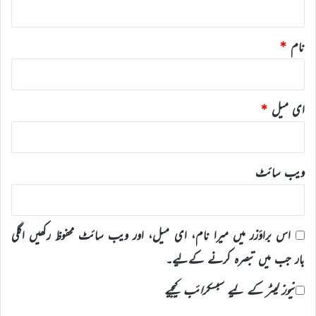
نام
*
ای میل
*
ویب‌ سائٹ
اس براؤزر میں میرا نام، ای میل، اور ویب سائٹ محفوظ رکھیں اگلی
بار جب میں تبصرہ کرنے کےلیے۔
نیوز لیٹر کے لیے سبسکرائب کیجیے