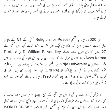
اور شناخت قائم رہنی چاہیے۔ مشرقی تیمور کے سابق صدر کی حقیقت پسندانہ رائے میں مذہب سے
زیادہ تعلق غریب عوام رکھتے ہیں جو فطرتا ًامن پسند ہوتے ہیں لیکن سیاست دان ان کو استعمال
کرتے ہیں۔
سن 2020ء میں یہ تنظیم (Religion for Peace)اسمبلی کے آغاز کے پچاس
سال پورے ہونے پر اسی شہر لنڈاو میں ایک بڑی تقریب منعقد کرے گی۔ اس تنظیم کے
27؍سال سیکرٹری جنرل رہنے والے Dr.William F. Vendley کی جگہ Prof.
Azza Karamکو نیا سیکرٹری جنرل بنایا گیا ہے۔ ان کی پیدائش قاہرہ کی ہے اور یہ اس
وقت ایمسڑڈیم کی Vrije University میں ریلیجن اور ڈویلپمینٹ کی پروفیسر ہیں۔ آپ اقوام
متحدہ کےادارہ برائے کلچر اور پاپولیشن فنڈ (UNFPA) میں سینئر ایڈوائزر بھی ہیں ۔ ان کی
کتاب پولیٹکل اسلام نے بہت شہرت پائی تھی جو 1996ء میں شائع ہوئی تھی اور اب متعدد
زبانوں میں اس کا ترجمہ شائع ہو چکا ہے۔
کانفرنس کی اہم بات یہ تھی کہ اس میں بیلجیم کے مبلغ انچارج مکرم احسان سکندر صاحب کو
بھی مدعو کیا گیا اور انہوں نے شرکاء کی ایک بڑی تعداد کو حضرت خلیفۃ المسیح الخامس ایّدہ اللہ تعالیٰ
بنصرہ العزیز کے دنیا میں امن کے قیام پر مشتمل لیکچرز کا مجموعہ ‘‘WORLD CRISIS