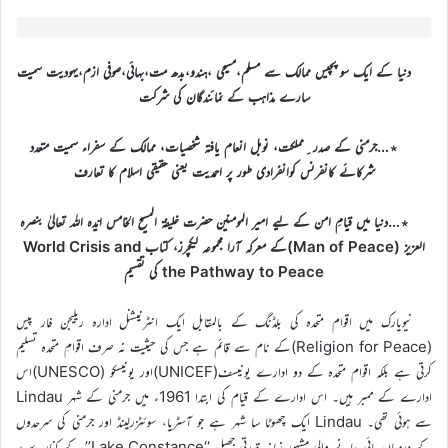
دنیا کے ایک سو پچیس ممالک سے مسلم،مسیحی ،ہندو،بدھ مت،بہائی،صوفی ازم،یہودیت سمیت
سارے مذاہب کے نمائندگان کی شرکت
٭…جرمنی کے صدر ِمملکت، نوبل انعام یافتہ شخصیات، ممالک کے سفراء سمیت متعدد
شرکائے کانفرنس کوانفرادی طور پر احمدیت یعنی حقیقی اسلام کا تعارف
٭…دنیا میں قیامِ امن کے لیے امیر المومنین حضرت خلیفۃ المسیح الخامس ایّدہ اللہ تعالیٰ بنصرہ
العزیز (Man of Peace)کے معرکہ آرا مجموعہ لیکچرز، کتاب World Crisis and
the Pathway to Peace کی تقسیم
نیویارک میں اقوام متحدہ کی بلڈنگ کے بالمقابل ایک انٹرنیشنل ادارہ ریلیجن فار پیس
(Religion for Peace)کے نام سے قائم ہے جس کی حیثیت نہ صرف اقوامِ متحدہ تسلیم
کرتی ہے بلکہ اقوام متحدہ کے دو ادارے یونیسف(UNICEF)اور یونیسکو (UNESCO)اس
ادارے کے ممبر ہیں۔ اس ادارے کے قیام کی ابتدا 1961ء میں جرمنی کے شہر Lindau
سے ہوئی تھی۔ Lindau ایک چھوٹا سا شہر ہے جو آسٹریا، سوئٹزرلینڈ اور جرمنی کی سرحدوں
کے درمیان پائی جانے والی مشہورِ زمانہ قدرتی جھیل ‘‘Lake Constance’’ کے کنارے پر