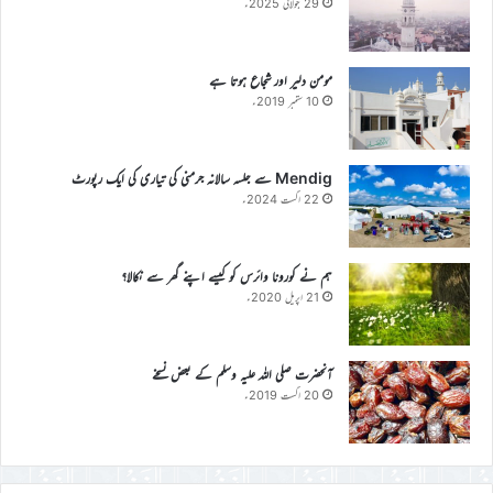
29 جولائی 2025ء
مومن دلیر اور شجاع ہوتا ہے
10 ستمبر 2019ء
Mendig سے جلسہ سالانہ جرمنی کی تیاری کی ایک رپورٹ
22 اگست 2024ء
ہم نے کورونا وائرس کو کیسے اپنے گھر سے نکالا؟
21 اپریل 2020ء
آنحضرت صلی اللہ علیہ وسلم کے بعض نسخے
20 اگست 2019ء