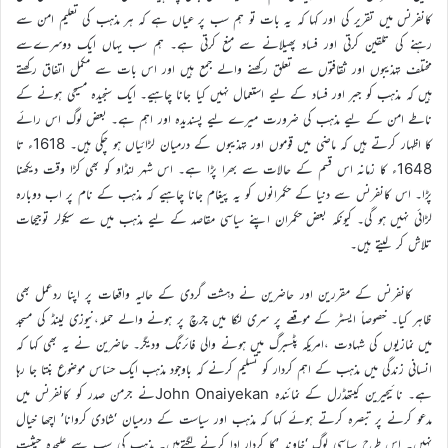
کانفرنس میں تقریر کی اور کہا کہ یہ بات تو ہم سب پر عیاں ہے کہ ہر مذہب کی تعلیم امن سے
رہنے کی تلقین کرتی اور فساد پھیلانے سے منع کرتی ہے۔ ہم سب یہاں ایک دوسرےسے
مختلف تہذیبوں اور ثقافتوں سے تعلق رکھنے والے جمع ہیں اور اس بات سے مکمل اتفاق رکھتے
ہیں کہ مذہب کو جبر اور فساد کے لیے استعمال نہیں کیا جانا چاہیے۔ ایک سنجیدہ مسیحی ہونے کے
ناطے امن کے لیے مذہب کی ضرورت میرے لیے پسندیدہ اور اہم ہے۔ بعض لوگ اس رائے
کا اظہار کرتے ہیں کہ ماضی میں قوموں اور تہذیبوں کے درمیان لڑائیاں ہو چکی ہیں۔ 1618ء تا
1648ء کا زمانہ اس قسم کے حالات سے بھرا پڑا ہے۔ اس شہر لنڈاو کو بھی کڑا وقت دیکھنا
پڑا۔ اس کانفرنس سے دنیا کے حکمرانوں کو یہ پیغام جانا چاہیے کہ مذہب کے نام پر اب دوبارہ
لڑائی نہیں ہو گی۔ کیونکہ بعض حکمران اپنے سیاسی مقاصد کے لیے مذہب میں سے سیکولر توجیحات
تلاش کر لیتے ہیں۔
کانفرنس کے مقررین اور حاضرین نے دہشت گردی کے حالیہ واقعات پر اپنا ردعمل بھی
ظاہر کیا۔ خصوصاً ایسٹر کے موقعے پر سری لنکا میں چرچ پر ہونے والے حملہ،نیوزی لینڈ کی مسجد
میں نمازیوں کی شہادت ،امریکہ پٹسبرگ میں ہونے والی فائرنگ ودیگر۔ حاضرین نے یہ بھی کہا کہ
انسانی زندگی میں مذہب کے اہم کردار کو تسلیم کرنے کہ باوجود مذہب ایک حسّاس موضوع بنتا جا رہا
ہے۔ نائیجیرین کیتھڈرل کے نمائندہ John Onaiyekanنے جرمن صدر کو کانفرنس میں
مدعو کرنے پر تبصرہ کرتے ہوئے کہا کہ مذہب اور سیاست کے درمیان ‘شادی کروانا’ اچھا خیال
نہیں۔ اس طرح سیاسی لوگ ‘خاوند ’کا کردار ادا کرنے لگتےہیں۔ مذہب کی سب سے علیحدہ حیثیت