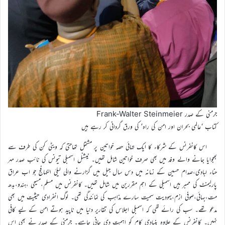
جرمنی کے صدر Frank-Walter Steinmeier
کتاب ‘عالمی بحران اور امن کی راہ’ کی ورق گردانی کر رہے ہیں
اس کانفرنس کے شرکاء کا ایک تہائی حصہ خواتین پر مشتمل تھاحتیٰ کہ ویٹی کن کی طرف سے
بھجوایا جانے والے وفد میں بھی صرف خواتین شامل تھیں۔ نیشنل اسمبلی تیونس کی نائب صدر مہر
حناء لبادی،صدام حسین کے زمانہ میں دس سال جیل میں گزارنے والی لیلیٰ الکہافج جو اب عراق
پارلیمنٹ کی ممبر ہیں اسمبلی کے اہم مقررین میں شامل تھیں۔ کانفرنس میں مسلم،مسیحی ،ہندو،بدھ
مت،بہائی،صوفی ازم،یہودیت سمیت سارے مذاہب کی نمائندگی تھی۔ لوگ انفرادی حیثیت میں بھی
مدعو تھے۔ سب کی رائے تھی کہ اسمبلی اجلاس کی تقاریر دنیا میں ناپید ہوتے امن کے لیے کافی
نہیں۔ کانفرنس کے علاوہ بنیادی کام کو اہمیت دی جانی چاہیے۔ جرمنی کے صدر نے بھی اس