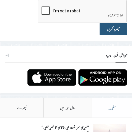
موبائل فون ایپ
مقبول
حال ہی میں
تبصرے
’’میری سر شت میں ناکامی کا خمیر نہیں‘‘