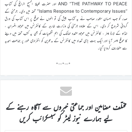
AND ‘‘THE PATHWAY TO PEACE اور حضرت خلیفۃ المسیح الرابعؒ کی کتاب
‘‘Islams Response to Contemporary Issues’’ تحفہ میں دی۔ جرمنی کے
صدر کو جب احسان سکندر صاحب نے یہ کتاب پیش کی تو انہوں نے موقع پر اس کتاب کی ورق
گردانی شروع کر دی۔ اس کے علاوہ جرمنی کی وزارت خارجہ کے کانفرنس میں موجود افسران ،
لنڈاو کے لارڈ میئر ، کانفرنس میں موجود متعدد ممالک کی اہم شخصیات کو بھی یہ کتب تحفہ میں دینے
کا موقع میسر آیا اور ایک بہت بڑی تعداد میں کانفرنس کے مدعوین کو انفرادی طور پر جماعت احمدیہ
سے متعارف کروایا گیا۔
٭…٭…٭
مختلف مضامین اور جماعتی خبروں سے آگاہ رہنے کے
لیے ہمارے نیوز لیٹر کو سبسکرائب کریں