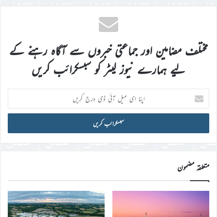
مختلف مضامین اور جماعتی خبروں سے آگاہ رہنے کے
لیے ہمارے نیوز لیٹر کو سبسکرائب کریں
اپنا
ای
میل
آئی
ڈی
درج
کریں
متعلقہ مضمون