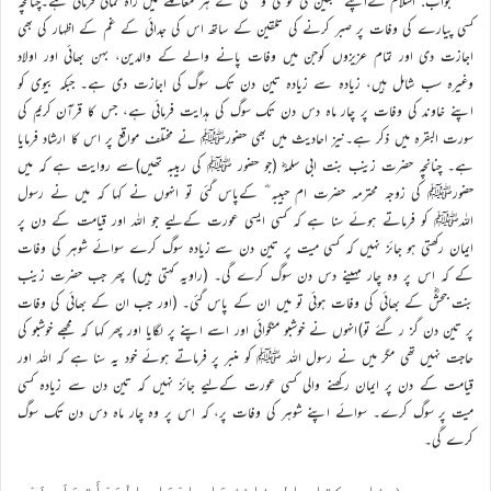
جواب: اسلام نےاپنے متبعین کی خوشی و غمی کے ہر معاملے میں راہ نمائی فرمائی ہے۔چنانچہ
کسی پیارے کی وفات پر صبر کرنے کی تلقین کے ساتھ اس کی جدائی کے غم کے اظہار کی بھی
اجازت دی اور تمام عزیزوں کوجن میں وفات پانے والے کے والدین، بہن بھائی اور اولاد
وغیرہ سب شامل ہیں، زیادہ سے زیادہ تین دن تک سوگ کی اجازت دی ہے۔ جبکہ بیوی کو
اپنے خاوند کی وفات پر چار ماہ دس دن تک سوگ کی ہدایت فرمائی ہے، جس کا قرآن کریم کی
سورت البقرہ میں ذکر ہے۔نیز احادیث میں بھی حضورﷺ نے مختلف مواقع پر اس کا ارشاد فرمایا
ہے۔ چنانچہ حضرت زینب بنت ابی سلمہؓ (جو حضور ﷺ کی ربیبہ تھیں)سے روایت ہے کہ میں
حضورﷺ کی زوجہ محترمہ حضرت ام حبیبہ ؓ کےپاس گئی تو انہوں نے کہا کہ میں نے رسول
اللہﷺ کو فرماتے ہوئے سنا ہے کہ کسی ایسی عورت کےلیے جو اللہ اور قیامت کے دن پر
ایمان رکھتی ہو جائز نہیں کہ کسی میت پر تین دن سے زیادہ سوگ کرے سوائے شوہر کی وفات
کے کہ اس پر وہ چار مہینے دس دن سوگ کرے گی۔ (راویہ کہتی ہیں) پھر جب حضرت زینب
بنت جحشؓ کے بھائی کی وفات ہوئی تو میں ان کے پاس گئی۔ (اور جب ان کے بھائی کی وفات
پر تین دن گز ر گئے تو)انہوں نے خوشبو منگوائی اور اسے اپنے پر لگایا اور پھر کہا کہ مجھے خوشبو کی
حاجت نہیں تھی مگر میں نے رسول اللہ ﷺ کو منبر پر فرماتے ہوئے خود یہ سنا ہے کہ اللہ اور
قیامت کے دن پر ایمان رکھنے والی کسی عورت کےلیے جائز نہیں کہ تین دن سے زیادہ کسی
میت پر سوگ کرے۔ سوائے اپنے شوہر کی وفات پر، کہ اس پر وہ چار ماہ دس دن تک سوگ
کرے گی۔