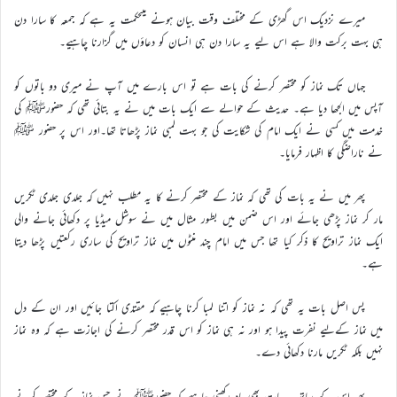
میرے نزدیک اس گھڑی کے مختلف وقت بیان ہونے میںحکمت یہ ہے کہ جمعہ کا سارا دن
ہی بہت برکت والا ہے اس لیے یہ سارا دن ہی انسان کو دعاؤں میں گزارنا چاہیے۔
جہاں تک نماز کو مختصر کرنے کی بات ہے تو اس بارے میں آپ نے میری دو باتوں کو
آپس میں الجھا دیا ہے۔ حدیث کے حوالے سے ایک بات میں نے یہ بتائی تھی کہ حضورﷺ کی
خدمت میں کسی نے ایک امام کی شکایت کی جو بہت لمبی نماز پڑھاتا تھا۔اور اس پر حضور ﷺ
نے ناراضگی کا اظہار فرمایا۔
پھر میں نے یہ بات کی تھی کہ نماز کے مختصر کرنے کا یہ مطلب نہیں کہ جلدی جلدی ٹکریں
مار کر نماز پڑھی جائے اور اس ضمن میں بطور مثال میں نے سوشل میڈیا پر دکھائی جانے والی
ایک نماز تراویح کا ذکر کیا تھا جس میں امام چند منٹوں میں نماز تراویح کی ساری رکعتیں پڑھا دیتا
ہے۔
پس اصل بات یہ تھی کہ نہ نماز کو اتنا لمبا کرنا چاہیے کہ مقتدی اکتا جائیں اور ان کے دل
میں نماز کےلیے نفرت پیدا ہو اور نہ ہی نماز کو اس قدر مختصر کرنے کی اجازت ہے کہ وہ نماز
نہیں بلکہ ٹکریں مارنا دکھائی دے۔
پھر اس کے ساتھ یہ بات بھی یاد رکھنی چاہیے کہ حضورﷺ نے جس نماز کے مختصر کرنے