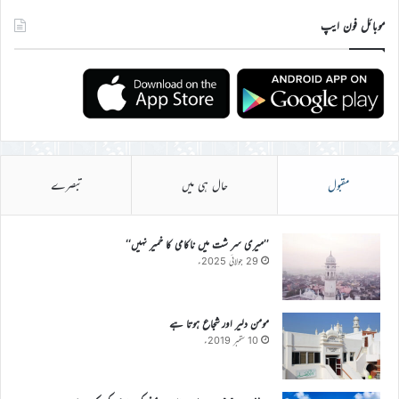
موبائل فون ایپ
مقبول
حال ہی میں
تبصرے
’’میری سر شت میں ناکامی کا خمیر نہیں‘‘
29 جولائی 2025ء
مومن دلیر اور شجاع ہوتا ہے
10 ستمبر 2019ء