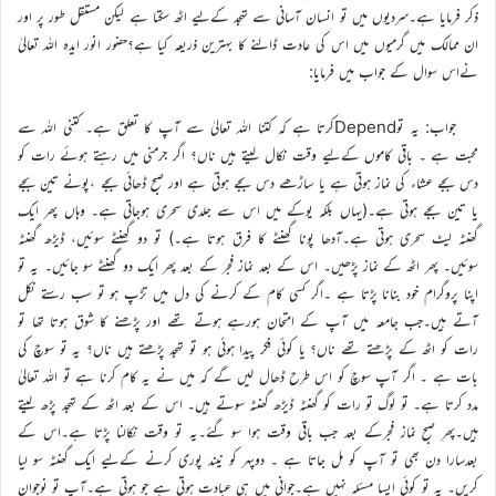
ذکر فرمایا ہے۔سردیوں میں تو انسان آسانی سے تہجد کےلیے اٹھ سکتا ہے لیکن مستقل طور پر اور
ان ممالک میں گرمیوں میں اس کی عادت ڈالنے کا بہترین ذریعہ کیا ہے؟حضور انور ایدہ اللہ تعالیٰ
نےاس سوال کے جواب میں فرمایا:
جواب: یہ توDependکرتا ہے کہ کتنا اللہ تعالیٰ سے آپ کا تعلق ہے۔ کتنی اللہ سے
محبت ہے ۔ باقی کاموں کےلیے وقت نکال لیتے ہیں ناں؟ اگر جرمنی میں رہتے ہوئے رات کو
دس بجے عشاء کی نماز ہوتی ہے یا ساڑھے دس بجے ہوتی ہے اور صبح ڈھائی بجے ،پونے تین بجے
یا تین بجے ہوتی ہے۔(یہاں بلکہ یوکے میں اس سے جلدی سحری ہوجاتی ہے۔ وہاں پھر ایک
گھنٹہ لیٹ سحری ہوتی ہے۔آدھا پونا گھنٹے کا فرق ہوتا ہے۔) تو دو گھنٹے سوئیں، ڈیڑھ گھنٹہ
سوئیں۔ پھر اٹھ کے نماز پڑھیں۔ اس کے بعد نماز فجر کے بعد پھر ایک دو گھنٹے سو جائیں۔ یہ تو
اپنا پروگرام خود بنانا پڑتا ہے ۔اگر کسی کام کے کرنے کی دل میں تڑپ ہو تو سب رستے نکل
آتے ہیں۔جب جامعہ میں آپ کے امتحان ہورہے ہوتے تھے اور پڑھنے کا شوق ہوتا تھا تو
رات کو اٹھ کے پڑھتے تھے ناں؟ یا کوئی فکر پیدا ہوئی ہو تو تہجد پڑھتے ہیں ناں؟ یہ تو سوچ کی
بات ہے ۔ اگر آپ سوچ کو اس طرح ڈھال لیں گے کہ میں نے یہ کام کرنا ہے تو اللہ تعالیٰ
مدد کرتا ہے۔ تو لوگ تو رات کو گھنٹہ ڈیڑھ گھنٹہ سوتے ہیں۔ اس کے بعد اٹھ کے تہجد پڑھ لیتے
ہیں۔پھر صبح نماز فجرکے بعد جب باقی وقت ہوا سو گئے۔یہ تو وقت نکالنا پڑتا ہے۔اس کے
بعدسارا دن بھی تو آپ کو مل جاتا ہے ۔ دوپہر کو نیند پوری کرنے کےلیے ایک گھنٹہ سو لیا
کریں۔ یہ تو کوئی ایسا مسئلہ نہیں ہے۔جوانی میں ہی عبادت ہوتی ہے جو ہوتی ہے۔آپ تو نوجوان