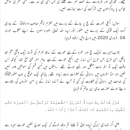
بیٹھے۔ مجبوری اور ضرورت کے تحت گھر سے نکلنے کی بس اتنی ہی حد ہے۔ کسی قسم کی سوشل
مجالس یا پروگراموں میں شرکت کی اسے اجازت نہیں۔
سوال: اکیلی عورت کے حج پر جانے کے بارے میں محترم ناظم صاحب دارالافتاء کے جاری
کردہ ایک فتویٰ کے بارے میں حضور انور ایدہ اللہ تعالیٰ بنصرہ العزیز نے اپنے مکتوب مورخہ
04؍فروری 2020ءمیں درج ذیل ارشاد فرمایا:
جواب:میرے نزدیک حج اور عمرہ کےلیے عورت کے ساتھ محرم کی شرط ایک وقتی حکم تھا
بالکل اسی طرح جس طرح اُس زمانہ میں اکیلی عورت کےلیے عام سفر بھی منع تھا، کیونکہ اُس
وقت ایک تو سفر بہت مشکل اور لمبے ہوتے تھے، راستوں میں کسی قسم کی سہولتیں میسر نہیں
تھیں اور الٹا سفروں میں راہزنی کے خطرات بہت زیادہ تھے۔ چنانچہ ایک موقع پر جب حضورﷺ
کی خدمت میں راہزنی کی شکایت کی گئی تو آپ نے آئندہ زمانہ کے پر امن سفروں کی بشارت
دیتے ہوئے حضرت عدی بن حاتم کو فرمایا
فَإِنْ طَالَتْ بِكَ حَيَاةٌ لَتَرَيَنَّ الظَّعِيْنَةَ تَرْتَحِلُ مِنَ الْحِيْرَةِ حَتَّى
تَطُوْفَ بِالْكَعْبَةِ لَا تَخَافُ أَحَدًا إِلَّا اللّٰهَ۔
یعنی اگر تمہاری زندگی زیادہ ہوئی تو یقیناً تم دیکھ لوگے کہ ایک ہودج نشیں عورت حیرہ سے