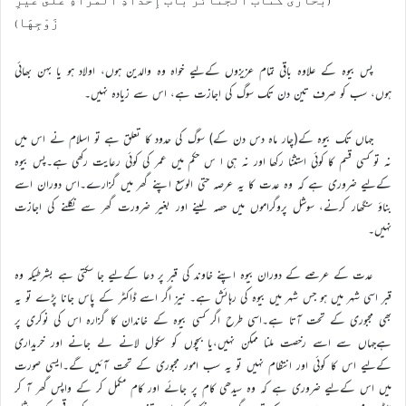
(بخاری کتاب الجنائز بَاب إِحْدَادِ الْمَرْأَةِ عَلَى غَيْرِ
زَوْجِهَا)
پس بیوہ کے علاوہ باقی تمام عزیزوں کےلیے خواہ وہ والدین ہوں، اولاد ہو یا بہن بھائی
ہوں، سب کو صرف تین دن تک سوگ کی اجازت ہے، اس سے زیادہ نہیں۔
جہاں تک بیوہ کے(چار ماہ دس دن کے) سوگ کی حدود کا تعلق ہے تو اسلام نے اس میں
نہ تو کسی قسم کا کوئی استثنا رکھا اور نہ ہی ا س حکم میں عمر کی کوئی رعایت رکھی ہے۔پس بیوہ
کےلیے ضروری ہے کہ وہ عدت کا یہ عرصہ حتی الوسع اپنے گھر میں گزارے۔اس دوران اسے
بناؤ سنگھار کرنے، سوشل پروگراموں میں حصہ لینے اور بغیر ضرورت گھر سے نکلنے کی اجازت
نہیں۔
عدت کے عرصے کے دوران بیوہ اپنے خاوند کی قبر پر دعا کےلیے جا سکتی ہے بشرطیکہ وہ
قبر اسی شہر میں ہو جس شہر میں بیوہ کی رہائش ہے۔ نیز اگر اسے ڈاکٹر کے پاس جانا پڑے تو یہ
بھی مجبوری کے تحت آتا ہے۔اسی طرح اگر کسی بیوہ کے خاندان کا گزارہ اس کی نوکری پر
ہےجہاں سے اسے رخصت ملنا ممکن نہیں،یا بچوں کو سکول لانے لے جانے اور خریداری
کےلیے اس کا کوئی اور انتظام نہیں تو یہ سب امور مجبوری کے تحت آئیں گے۔ایسی صورت
میں اس کےلیے ضروری ہے کہ وہ سیدھی کام پر جائے اور کام مکمل کر کے واپس گھر آ کر