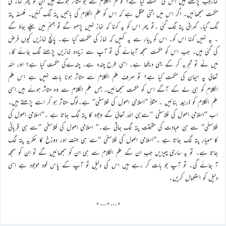
نمازجب پڑھتے ہیں اس کی حکمت کیا ہے؟ توعلم الکلام سے جو متاثر ہوتے ہیں ان کو پھر نماز کی
حکمت سمجھائیں۔ اگر اس میں اتنی عقل ہے کہ اس کو علم الکلام کی باتیں پتہ لگ گئیں۔ فلسفہ پتہ
لگ گیا۔ گہرائی پتہ لگ گئی ۔تو پھر اس کو یہ کہنا کہ نماز نہیں پڑھو گے تو جہنم میں چلے جاؤ گے
۔ یہ نہیں کہنا اس کو۔ اس کو پیار سے یہ کہیں کہ نماز کی حکمت کیا ہے۔ پانچ نمازیں کیوں فرض
کی گئی ہیں۔ جب اس کو حکمت سمجھ آجائے گی تو آپ سے زیادہ نمازیں پڑھنے لگ جائے گا۔
مَیں نے تو تجربہ کر کے یہی دیکھا ہے۔ اسی طرح چندہ ہے۔ چندےکی حکمت کیا ہے؟ اور اللہ
تعالیٰ پہ ایمان کی حکمت کیا ہے؟ تو صرف علم الکلام سے متاثر ہونا بات نہیں ہے اس علم
الکلام کو ہی لے کے آگے اس کو حکمت سمجھائیں۔ جس علم الکلام سے وہ متاثر ہوئے ہیں اسی
علم الکلام کو ذریعہ بنائیں ۔ مثلاً ’’اسلامی اصول کی فلاسفی‘‘ ہے۔لوگ متاثر ہو کر اسے پڑھتے ہیں۔
اب ’’اسلامی اصول کی فلاسفی ‘‘سےہی اللہ تعالیٰ کے وجود کا پتہ لگ جاتا ہے ۔’’اسلامی اصول کی
فلاسفی‘‘ سے ہی عبادت کی حقیقت پتہ لگ جاتی ہے۔’’ اسلامی اصول کی فلاسفی ‘‘سے ہی قربانی
کا معیار پتہ لگ جاتا ہے ۔’’اسلامی اصول کی فلاسفی ‘‘سے ہی جنت اور دوزخ کا نظریہ پتہ لگ
جاتا ہے۔ تو یہ ساری چیزیں جب ان کے علم الکلام سے ہی ان کو سمجھائیں گے تو ان کو سمجھ
آ جائے گی۔ تو آپ جو بات کر رہے ہیں اس کی دلیل تو آپ کے پاس خود موجود ہے اسی
دلیل کو استعمال کریں۔
٭…٭…٭