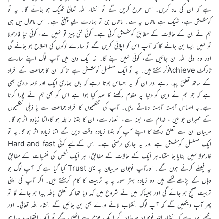
ہے کہ ان کی مدد کریں۔ اس طرح کریں گے تو انشاء اللہ تعالیٰ ٹھیک ہو جائے گا۔ یہ تو
کوشش ہے، ٹھیک ہے ماحول یہ ہے۔ ماحول ہی تو ہمارے لیے چیلنج ہے۔ اس ماحول میں ہی
ہم نے ان کے حالات کے مطابق کوشش کرنی ہے۔ کوئی نئی چیز تو نہیں ہے، کوئی نیا فارمولا
تو نہیں ایسا بن جائے گا کہ آپ اس کو اپلائی کریں گے تو سارے لوگوں کی اصلاح ہو جائے گی
اور وہ ولی اللہ بن جائیں گے، کوئی نہیں بنے گا۔ نہ ایک دن میں آپ لوگ اپنے سارے
ٹارگٹ Achieveکر سکتے ہیں۔ یہ تو ایک مسلسل کوشش ہے تا کہ ان کا جماعت کے افراد
کے ساتھ تعلق پیدا رہے اور ان کو یہ احساس ہوتا رہے کہ ہاں ہماری ایک اور ذمہ داری بھی
ہے کہ جو ہم نے دین کو دنیا پہ مقدم رکھنے کا عہد کیا ہوا ہے اس کو بھی ہم نے پورا کرنا
ہے۔یہ احساس آہستہ آہستہ دلاتے رہیں۔ آپ کی تنظیموں کا افراد جماعت سے یا ذیلی تنظیموں
کے ممبران جو ہیں ، خدام سے، لجنہ سے، انصار سے، ان کا جتنا رابطہ ہو گا،اتنا زیادہ اثر ہو گا۔
مربیان ان سے تعلق رکھنے کا اپنے آپ کو جتنا زیادہ وقت دیں گے اتنا زیادہ اثر ہو گا۔یہ تو
ایک مسلسل کوشش ہے اور یہ جاری رکھنی ہے۔ اس کےلیے کوئی Hard and fast
فارمولا نہیں بنایا جا سکتا۔ہر ایک کے حالات کے مطابق، ہر ایک شخص کی نفسیات کے مطابق
یہ فیصلے کرنے ہوں گے۔ اورآپ نوجوان مربیان پہ یہی Trust کیا گیا ہے کہ آپ لوگ جو
وہاں کے پڑھے لکھے ہیں وہ زیادہ بہتر طور پہ یہ تربیت کا کام کرسکتے ہیں۔ اگر آپ کی اپنی
تربیت صحیح ہو جائے گی اور جیساکہ میں نے شروع میں کہہ دیا تھا کہ تعلق باللہ پیدا ہو جائے گا تو
پھر آپ دیکھیں گے کہ آپ لوگ انقلاب لانے والے بھی بن جائیں گے انشاء اللہ تعالیٰ۔ اور
مجھے امید ہے کہ انشاء اللہ نوجوان مربیان اگر ا یک عزم سے اٹھیں گے تو ایک انقلاب پیدا ہو