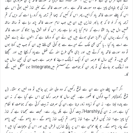
نماز کی جو بنیادی چیز ہے وہ سورت فاتحہ ہے ۔اور سورت فاتحہ کے بغیر نماز نہیں ہوتی اس لیے
اس کو پہلے سورت فاتحہ یاد کرائیں۔پھر اس کو کہیں کہ اچھا تم ترجمہ یاد کرو۔یا اسے کہہ دیں کہ تم
ترجمہ یاد کر لو تا کہ جو بالجہر نمازیں ہیں ان میں جب امام سورت فاتحہ پڑھ رہا ہے تو ساتھ ساتھ
تمہیں دل میں پتہ لگتا رہے کہ امام کیا پڑھ رہا ہے۔پھر اس کو خود شوق پیدا ہوگا کہ سورت فاتحہ
یاد کرلے۔یہاں کئی انگریز احمدی ہوئے ہیں مَیں نے ان کو دیکھا ہے کہ انہوں نے بڑے شوق
سے اسے یاد کیا ۔یا کسی بھی ملک کے میرے سے جو کوئی بھی ملتے ہیں ان کو جب میں کہتا ہوں
تو وہ سورت فاتحہ یاد کرتے ہیں اور بڑی اچھی طرح اللہ کے فضل سےیاد کرلیتے ہیں اور سمجھتے
بھی ہیں۔تو تین سال کا عرصہ ان کو ایک ٹریننگ دینے کا عرصہ ہے۔جب ان کی تین سال میں
وہ ٹریننگ ہو جائے گی تو پھر ان کو جماعت کےسسٹم میںIntegrate ہونا مشکل نہیں لگے
گا۔
اگر آپ پہلے دن سے ان سے توقع رکھیں کہ وہ ولی اللہ بن جائیں تو وہ نہیں ہو سکتا۔ (یہ
توقع رکھنا)پھر آپ لوگوں کا قصور ہے۔ تین سال کا عرصہ رکھا ہی اس لیے گیا ہے کہ نہ ان
سے چندہ لینا ہے، نہ ان کو زیادہ زور دینا ہے۔ان کی صرف تربیت کرنی ہے کہ جماعت کا نظام
کیا ہے۔اور نہ ان کیHarshlyتربیت کرنی ہے بلکہ پیار سے، محبت سے سمجھانا ہے کہ نماز
کیا چیز ہے؟ نماز کیوں فرض ہے؟ نماز پڑھو۔ تم ایک نماز پڑھو گے ، دو پڑھو گے، تین پڑھو
گے چار پڑھو گے۔ جو پکا مومن ہے اس پر پانچ نمازیں فرض ہیں اور اس کی وجوہات کیا ہیں ؟