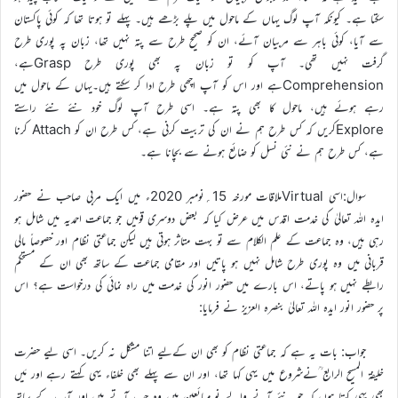
سکتا ہے۔ کیونکہ آپ لوگ یہاں کے ماحول میں پلے بڑھے ہیں۔ پہلے تو ہوتا تھا کہ کوئی پاکستان
سے آیا، کوئی باہر سے مربیان آئے، ان کو صحیح طرح سے پتہ نہیں تھا، زبان پہ پوری طرح
گرفت نہیں تھی۔ آپ کو تو زبان پہ بھی پوری طرح Graspہے،
Comprehensionہے اور اس کو آپ اچھی طرح ادا کر سکتے ہیں۔یہاں کے ماحول میں
رہے ہوئے ہیں، ماحول کا بھی پتہ ہے۔ اسی طرح آپ لوگ خود نئے نئے راستے
Exploreکریں کہ کس طرح ہم نے ان کی تربیت کرنی ہے، کس طرح ان کو Attach کرنا
ہے، کس طرح ہم نے نئی نسل کو ضائع ہونے سے بچانا ہے۔
سوال:اسی Virtualملاقات مورخہ 15؍نومبر 2020ء میں ایک مربی صاحب نے حضور
ایدہ اللہ تعالیٰ کی خدمت اقدس میں عرض کیا کہ بعض دوسری قومیں جو جماعت احمدیہ میں شامل ہو
رہی ہیں، وہ جماعت کے علم الکلام سے تو بہت متاثر ہوتی ہیں لیکن جماعتی نظام اور خصوصاً مالی
قربانی میں وہ پوری طرح شامل نہیں ہو پاتیں اور مقامی جماعت کے ساتھ بھی ان کے مستحکم
رابطے نہیں ہو پاتے، اس بارے میں حضور انور کی خدمت میں راہ نمائی کی درخواست ہے؟ اس
پر حضور انور ایدہ اللہ تعالیٰ بنصرہ العزیز نے فرمایا:
جواب: بات یہ ہے کہ جماعتی نظام کو بھی ان کےلیے اتنا مشکل نہ کریں۔ اسی لیے حضرت
خلیفۃ المسیح الرابع ؒنےشروع میں یہی کہا تھا، اور ان سے پہلے بھی خلفاء یہی کہتے رہے اور مَیں
بھی یہی کہتا ہوں کہ جو نئے آنے والے نو مبائعین ہیں وہ جب آتے ہیں اور آپ کے ساتھ