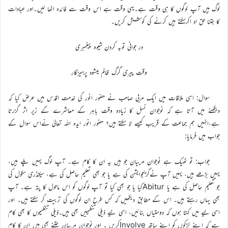
لوگ ہیں آپ لوگوں کا ہی وقت ہے۔یہی وقت ہے اس وقت سے فائدہ اٹھا لیں۔اور عبادات
کا جتنا حق اد اکرسکتے ہیں کرنے کی کوشش کریں۔
در جوانی توبہ کردن شیوه پیغمبری
وقت پیری گرگ ظالم میشود پرہیزگار
سوال: اسی ملاقات میں ایک مربی صاحب نے حضور انور کی خدمت اقدس میں عرض کیا کہ
دیکھنے میں آتا ہے کہ نوجوان نسل کا زیادہ وقت باہر کے معاشرے کے زیر اثر گزرتا
ہے،انہیں ہم جماعت کے قریب کیسے لا سکتے ہیں؟ حضور انور ایدہ اللہ تعالیٰ نےاس سوال کے
جواب میں فرمایا:
جواب: تو ٹھیک ہے نوجوان مربیان جو ہیں یہ ان کا کام ہے۔ آپ لوگ یہیں پلے ہیں،
یہیں بڑھے ہیں، یہیں آپ نےگریجوایشن کی ہے یا جو بھی تعلیم حاصل کی ہے، سیکنڈری سکول کی
جو تعلیم حاصل کی ہے یا Abiturکیا یا جو بھی کیا تو آپ لوگوں کو اس ماحول کا پتہ ہے۔ آپ
بھی یہاں رہتے ہیں۔ اس کے مطابق دیکھیں کہ کس طرح ان لوگوں کی تربیت کر سکتے ہیں۔ اور
اسی لیے میں کہتا ہوں کہ دوستیاں بنائیں، اسی لیے ذیلی تنظیمیں بھی ہیں۔ذیلی تنظیموں کا بھی کام
ہے کہ اپنے لڑکوں کو اپنے ساتھ Involveکریں ۔ اور نوجوان مربیان جتنے بھی ہیں ان کا کام