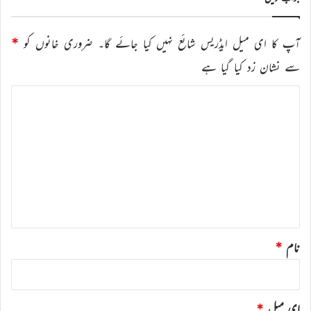
آپ کا ای میل ایڈریس شائع نہیں کیا جائے گا۔
ضروری خانوں کو
*
سے نشان زد کیا گیا ہے
ت
ب
ص
ر
ہ
*
نام
*
ای میل
*