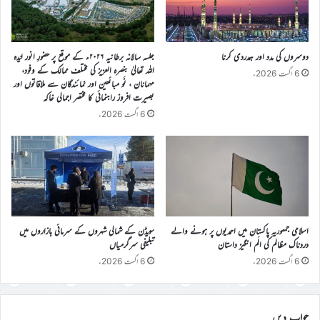
دوسروں کی مدد اور ہمدردی کرنا
جلسہ سالانہ برطانیہ ۲۰۲۶ء کے موقع پر حضورِ انور ایّدہ
الله تعالیٰ بنصرہ العزیز کی مختلف ممالک کے وفود،
6 اگست 2026ء
مہمانان ، نَو مبائعین اور نمائندگان سے ملاقاتوں اور
بصیرت افروز راہنمائی کا مختصر اجمالی خاکہ
6 اگست 2026ء
اسلامی جمہوریہ پاکستان میں احمدیوں پر ہونے والے
سویڈن کے شمالی شہروں کے سرمائی بازاروں میں
دردناک مظالم کی الَم انگیز داستان
تبلیغی سرگرمیاں
6 اگست 2026ء
6 اگست 2026ء
جواب دیں