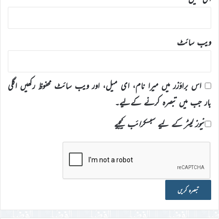
ویب‌ سائٹ
اس براؤزر میں میرا نام، ای میل، اور ویب سائٹ محفوظ رکھیں اگلی
بار جب میں تبصرہ کرنے کےلیے۔
نیوز لیٹر کے لیے سبسکرائب کیجیے