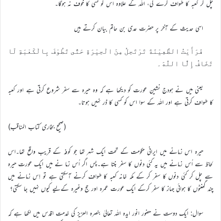
چل کر کعبہ کا طواف کرے گی، اللہ کے علاوہ اس کو کسی کا خوف نہ ہوگا۔
اسی حدیث کے آخر پر حضرت عدی بن حاتم بیان کرتے ہیں
فَرَأَيْتُ الظَّعِيْنَةَ تَرْتَحِلُ مِنَ الْحِيْرَةِ حَتَّى تَطُوْفَ بِالْكَعْبَةِ لَا
تَخَافُ إِلَّا اللّٰهَ۔
یعنی میں نے ہودج نشین عورت کو دیکھا ہے کہ وہ حیرہ سے سفر شروع کرتی ہے اور کعبہ
کا طواف کرتی ہے اور اللہ کے سوا اس کو کسی کا ڈر نہیں ہوتا۔
(صحیح بخاری کتاب المناقب)
حیرہ اس زمانے میں ایرانی حکومت کے تحت ایک شہر تھا جو کوفہ کے قریب واقع تھا۔اس
لحاظ سے اُس زمانے میں یہ کئی دنوں کا سفر بنتا ہے۔پس اگر اُس زما نے میں ایک عورت حیرہ
سے چل کر کئی دنوں کا سفر کر کے مکہ خانہ کعبہ کا طواف کرنے آسکتی ہے تو اِس زمانے میں
چند گھنٹوں کا ہوائی جہاز کا سفر کرکے ایک عورت عمرہ اور حج وغیرہ کےلیے کیوں نہیں جا سکتی؟
سوال: ایک دوست نے حضور انور ایدہ اللہ تعالیٰ بنصرہ العزیز کی خدمت اقدس میں لکھا ہے کہ