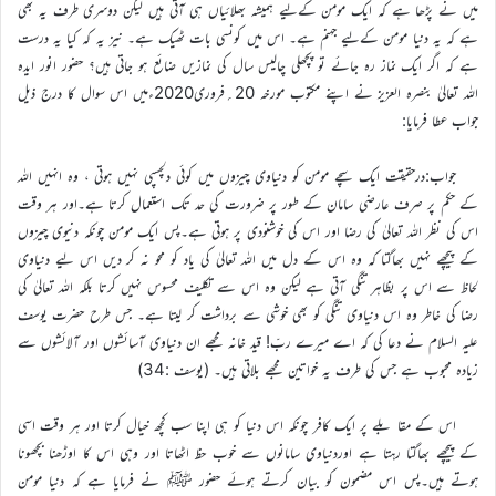
میں نے پڑھا ہے کہ ایک مومن کےلیے ہمیشہ بھلائیاں ہی آتی ہیں لیکن دوسری طرف یہ بھی
ہے کہ یہ دنیا مومن کےلیے جہنم ہے۔ اس میں کونسی بات ٹھیک ہے۔ نیز یہ کہ کیا یہ درست
ہے کہ اگر ایک نماز رہ جائے تو پچھلی چالیس سال کی نمازیں ضائع ہو جاتی ہیں؟ حضور انور ایدہ
اللہ تعالیٰ بنصرہ العزیز نے اپنے مکتوب مورخہ 20؍فروری2020ءمیں اس سوال کا درج ذیل
جواب عطا فرمایا:
جواب:درحقیقت ایک سچے مومن کو دنیاوی چیزوں میں کوئی دلچسپی نہیں ہوتی ، وہ انہیں اللہ
کے حکم پر صرف عارضی سامان کے طور پر ضرورت کی حد تک استعمال کرتا ہے۔اور ہر وقت
اس کی نظر اللہ تعالیٰ کی رضا اور اس کی خوشنودی پر ہوتی ہے۔پس ایک مومن چونکہ دنیوی چیزوں
کے پیچھے نہیں بھاگتا کہ وہ اس کے دل میں اللہ تعالیٰ کی یاد کو محو نہ کر دیں اس لیے دنیاوی
لحاظ سے اس پر بظاہر تنگی آتی ہے لیکن وہ اس سے تکلیف محسوس نہیں کرتا بلکہ اللہ تعالیٰ کی
رضا کی خاطر وہ اس دنیاوی تنگی کو بھی خوشی سے برداشت کر لیتا ہے۔ جس طرح حضرت یوسف
علیہ السلام نے دعا کی کہ اے میرے ربّ! قید خانہ مجھے ان دنیاوی آسائشوں اور آلائشوں سے
زیادہ محبوب ہے جس کی طرف یہ خواتین مجھے بلاتی ہیں۔ (یوسف :34)
اس کے مقا بلے پر ایک کافر چونکہ اس دنیا کو ہی اپنا سب کچھ خیال کرتا اور ہر وقت اسی
کے پیچھے بھاگتا رہتا ہے اوردنیاوی سامانوں سے خوب حظ اٹھاتا اور وہی اس کا اوڑھنا بچھونا
ہوتے ہیں۔پس اس مضمون کو بیان کرتے ہوئے حضور ﷺ نے فرمایا ہے کہ دنیا مومن