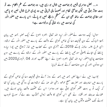
٭… بعض دوسری قومیں جو جماعت میں شامل ہو رہی ہیں، وہ جماعت کے علم الکلام سے تو
بہت متاثر ہوتی ہیں لیکن جماعتی نظام اور خصوصاً مالی قربانی میں وہ پوری طرح شامل نہیں ہو پاتیں
اور مقامی جماعت کے ساتھ بھی ان کے مستحکم رابطے نہیں ہو پاتے، اس بارے میں حضور انور
کی خدمت میں راہ نمائی کی درخواست ہے؟
سوال: ایک دوست نےحضور انور ایدہ اللہ تعالیٰ بنصرہ العزیز کے ایک خطبہ جمعہ میں بیان
جمعۃ المبارک کے دن قبولیت دعا کی خاص گھڑی کے وقت کے بارے میں حضور انور کے ارشاد،
اسی طرح جلسہ سالانہ یوکے 2019ءکے آخری دن کے خطاب میں نماز تراویح میں پورا سپارہ
پڑھنے کی بجائے چھوٹی سورتیں پڑھنے کے بارے میں حضور انور کے ارشاد کے بارے میں مزید
وضاحت چاہی؟حضور ایدہ اللہ تعالیٰ بنصرہ العزیز نے اپنے مکتوب مورخہ 04؍فروری2020ءمیں
ان دونوں امور کی مزید وضاحت کرتے ہوئے فرمایا:
جواب: میں نے اپنے خطبہ جمعہ میں جمعہ کے روز آنے والی قبولیت دعا کی خاص گھڑی کے
بارے میں احادیث اور حضرت مصلح موعود رضی اللہ عنہ کے ارشادات کی روشنی میں بیان کیا تھا
کہ ایک تو یہ بہت مختصر گھڑی ہوتی ہے اور دوسرا اس کے مختلف وقت بیان ہوئے ہیں۔
علمائے حدیث اور فقہاء نے بھی اس گھڑی کا وقت زوال آفتاب سے لےکر سورج غروب
ہونے تک مختلف وقتوں میں بیان کیا ہے۔