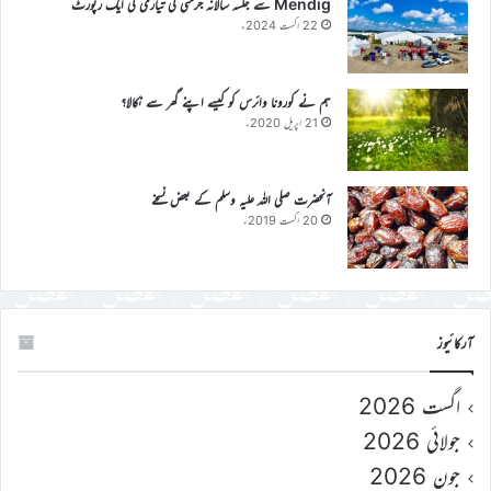
Mendig سے جلسہ سالانہ جرمنی کی تیاری کی ایک رپورٹ
22 اگست 2024ء
ہم نے کورونا وائرس کو کیسے اپنے گھر سے نکالا؟
21 اپریل 2020ء
آنحضرت صلی اللہ علیہ وسلم کے بعض نسخے
20 اگست 2019ء
آرکائیوز
اگست 2026
جولائی 2026
جون 2026