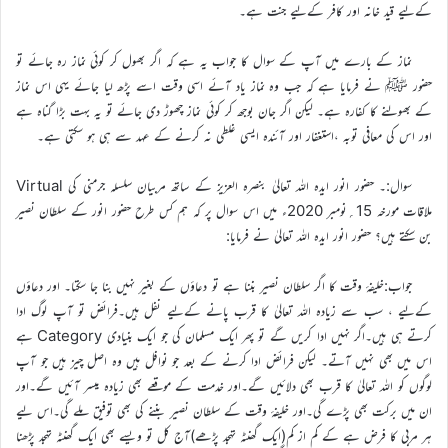
کےلیے قید خانہ اور کافر کےلیے جنت ہے۔
نماز کے بارے میں آپ کے سوال کا جواب یہ ہے کہ اگر بھول کر کوئی نماز رہ جائے تو
حضور ﷺ نے فرمایا ہے کہ جب وہ نماز یاد آئے اسی وقت اسے پڑھ لیا جائے یہی اس نماز
کے بھولنے کا کفارہ ہے۔ لیکن اگر جان بوجھ کر کوئی نماز چھوڑ دی جائے تو یہ بہت بڑا گناہ ہے
اور اس کی معافی توبہ ،استغفار اور آئندہ ایسی غلطی نہ کرنے کے عہد سے ہی ہو سکتی ہے۔
سوال:۔ حضور انور ایدہ اللہ تعالیٰ بنصرہ العزیز کے ساتھ مربیان سلسلہ جرمنی کی Virtual
ملاقات مورخہ 15؍نومبر 2020ء میں اس سوال پر کہ ہم کس طرح حضور انور کے سلطان نصیر
بن سکتے ہیں؟ حضور انور ایدہ اللہ تعالیٰ نے فرمایا:
جواب:خلیفۂ وقت کا اگر سلطان نصیر بننا ہے تو دعاؤں کے بغیر نہیں بنا جا سکتا۔ اور دعاؤں
کےلیے ، سب سے زیادہ اللہ تعالیٰ کا قرب پانے کےلیے نفل ہیں۔فرائض تو آپ لوگ ادا
کرتے ہی ہیں۔اگر نہیں ادا کریں گے تو پھر ایک مسلمان کی جو ایک بنیادی Category ہے
اس میں بھی نہیں آتے۔ لیکن فرائض ادا کرنے کے بعد جو نوافل ہیں وہ اصل چیز ہیں جو آپ
لوگوں کو اللہ تعالیٰ کا قرب بھی دلائیں گے۔اور خدمت کے موقعے بھی زیادہ میسر آئیں گے۔اور
ان میں برکت بھی پڑے گی۔اور خلیفۂ وقت کے سلطان نصیر بننے کی بھی توفیق ملے گی۔اس لیے
ہر مربی کا فرض ہے کے کم از کم(ایک گھنٹہ تہجد پڑھے)آج کل تو ویسے بھی ایک گھنٹہ تہجد پڑھنا