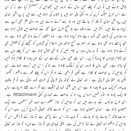
شامل ہوتے ہیں تو ان کو پہلے تین سال کے عرصہ میں سمجھائیں کہ سسٹم کیا ہے نہ کہ ان
سے اس طرح سلوک کریں کہ وہ کوئی ولی اللہ ہیں یا صحابہ کی اولاد میں سے ہیں یا پیدائشی احمدی
ہیں۔پیدائشی احمدی تو بلکہ کم جانتے ہیں وہ جو نئے آنے والے ہیں وہ دینی علم بھی آپ سے
زیادہ جانتے ہیں۔ اکثر میں نے دیکھا ہے جو صحیح طرح سوچ سمجھ کے جماعت میں شامل ہوتا ہے
وہ نمازوں کی طرف بھی توجہ دینے والا زیادہ ہوتا ہے ، وہ استغفار کرنے والا بھی ہوتا ہے، وہ
تہجد پڑھنے والا بھی ہوتا ہے اور حضرت مسیح موعود علیہ السلام کی کتابوں کو سمجھنے کی کوشش بھی
کرنے والا ہوتا ہے۔ تو بہرحال ہمارا یہ کام نہیں کہ جو بھی شامل ہوتا ہے اس کو پہلے دن سے
ہی (تمام چیزوں کا پابند) کریں۔ اسی لیے تین سال کےلیے ان کے اوپر چندہ کا نظام لاگو نہیں
کیا جاتا ہے۔ تین سال کا عرصہ ان کی ٹریننگ کاہوتا ہے تا کہ ا س میں تربیت ہوجائے۔ ان
کو بتائیں کہ یہ جماعت کا نظام ہے لیکن تم ابھی نئے ہو تم اس کو پہلے غور سے دیکھو ،سمجھو۔
لیکن پھر مثلاً مالی قربانی ہے ، اللہ تعالیٰ نے کیونکہ مالی قربانی کی طرف توجہ دلائی ہے تو تم وقف
جدیداور تحریک جدید کا چندہ جو ہے اس میں جتنی تمہاری حیثیت ہے تم دے سکتے ہو چاہے سال
کا ایک یورو دو تاکہ تمہیں احساس پیدا ہو کہ جماعت سے تمہاری کوئی Attachment ہے۔
اسی طرح نمازوں کے بارے میں ان کو بتائیں کہ نماز سیکھو۔اب جب غیر مسلموں سے ایک
مسلمان ہوتا ہے ، احمدی مسلمان ہوتا ہے۔ اس کو سورت فاتحہ سکھانی شروع کریں۔ جب اس کو
سورت فاتحہ آ جائے،یاد ہو جائے ۔ تو جب نماز اس نے پڑھنی ہے تو نماز کے فرائض اس کو
بتائیں کہ دیکھو اللہ تعالیٰ نے نماز فرض کی ہے۔ پہلی بنیادی چیز تو نماز ہےناں؟ تو نماز اللہ تعالیٰ
نے جب فرض کی ہے تو اس میں آنحضور ﷺ نے فرمایا کہ سورت فاتحہ پڑھنی ضروری ہے۔