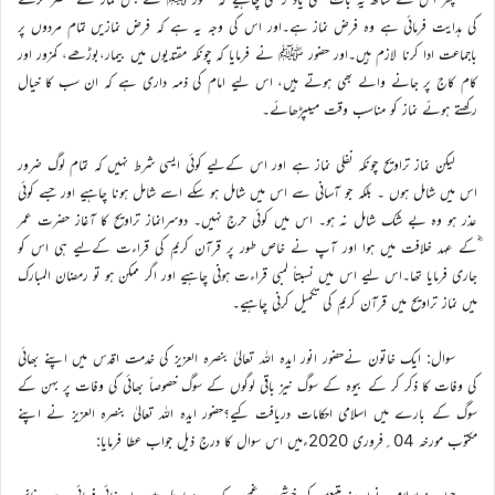
کی ہدایت فرمائی ہے وہ فرض نماز ہے۔اور اس کی وجہ یہ ہے کہ فرض نمازیں تمام مردوں پر
باجماعت ادا کرنا لازم ہیں۔اور حضور ﷺ نے فرمایا کہ چونکہ مقتدیوں میں بیمار،بوڑھے، کمزور اور
کام کاج پر جانے والے بھی ہوتے ہیں، اس لیے امام کی ذمہ داری ہے کہ ان سب کا خیال
رکھتے ہوئے نماز کو مناسب وقت میںپڑھائے۔
لیکن نماز تراویح چونکہ نفلی نماز ہے اور اس کےلیے کوئی ایسی شرط نہیں کہ تمام لوگ ضرور
اس میں شامل ہوں ۔ بلکہ جو آسانی سے اس میں شامل ہو سکے اسے شامل ہونا چاہیے اور جسے کوئی
عذر ہو وہ بے شک شامل نہ ہو۔ اس میں کوئی حرج نہیں۔ دوسرانماز تراویح کا آغاز حضرت عمر
ؓکے عہد خلافت میں ہوا اور آپ نے خاص طور پر قرآن کریم کی قراءت کےلیے ہی اس کو
جاری فرمایا تھا۔اس لیے اس میں نسبتاً لمبی قراءت ہونی چاہیے اور اگر ممکن ہو تو رمضان المبارک
میں نماز تراویح میں قرآن کریم کی تکمیل کرنی چاہیے۔
سوال: ایک خاتون نےحضور انور ایدہ اللہ تعالیٰ بنصرہ العزیز کی خدمت اقدس میں اپنے بھائی
کی وفات کا ذکر کر کے بیوہ کے سوگ نیز باقی لوگوں کے سوگ خصوصاً بھائی کی وفات پر بہن کے
سوگ کے بارے میں اسلامی احکامات دریافت کیے؟حضور ایدہ اللہ تعالیٰ بنصرہ العزیز نے اپنے
مکتوب مورخہ 04؍فروری 2020ءمیں اس سوال کا درج ذیل جواب عطا فرمایا: