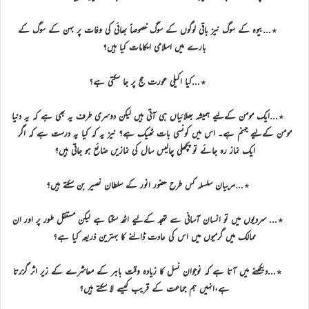
٭…بیوہ کے سوگ نیز باقی لوگوں کے سوگ خصوصاً بھائی کی وفات پر بہن کے سوگ کے
بارے میں اسلامی احکامات کیا ہیں؟
٭…کیا اکیلی عورت حج پر جا سکتی ہے؟
٭…ایک مومن کےلیے ہمیشہ بھلائیاں ہی آتی ہیں لیکن دوسری طرف یہ بھی ہے کہ یہ دنیا
مومن کےلیے جہنم ہے۔ اس میں کونسی بات ٹھیک ہے؟ نیز یہ کہ کیا یہ درست ہے کہ اگر
ایک نماز رہ جائے تو پچھلی چالیس سال کی نمازیں ضائع ہو جاتی ہیں؟
٭…مربیان سلسلہ کس طرح حضور انور کے سلطان نصیر بن سکتے ہیں؟
٭… سردیوں میں تو انسان آسانی سے تہجد کےلیے اٹھ سکتا ہے لیکن مستقل طور پر اور ان
ممالک میں گرمیوں میں اس کی عادت ڈالنے کا بہترین ذریعہ کیا ہے؟
٭…دیکھنے میں آتا ہے کہ نوجوان نسل کا زیادہ وقت باہر کے معاشرے کے زیر اثر گزرتا
ہے،انہیں ہم جماعت کے قریب کیسے لا سکتے ہیں؟