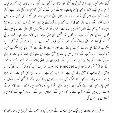
کوئی مسئلہ نہیں ہے۔آج کل تو دو گھنٹے بھی پڑھی جا سکتی ہے۔لیکن عام حالات میں بھی ہر ایک
کو کم از کم ایک گھنٹہ تو تہجد پڑھنی چاہیے۔ سوائے اس کے کہ کوئی مجبوری ہو، کوئی بیمار ہے، کوئی
بوڑھا ہوگیا ہے اس کی تو اور بات ہے ناں۔باقی تو اس کے بغیر گزارہ ہی نہیں ہے۔اس
طرف خاص توجہ دیں۔ذکر الٰہی کی طرف بھی زیادہ توجہ ہونی چاہیے ۔بجائے اس کے کہ یہ سوچتے
رہیں کہ آج ہم نے فلاں سٹور میں جانا ہے، فلاں جگہ فلاں اچھی چیز آئی ہوئی ہے ۔یا میں نے
فلاں دنیاوی کام کرنا ہے۔ یا فلاں جگہ مجلس جمی ہوئی ہے وہاں بیٹھنا ہے۔اپنا وقت ضائع
کرنے کی بجائے اپنی روحانیت کو بڑھانے کی طرف توجہ دیں۔اور یہ بڑھے گی تو تبھی آپ
انقلاب لا سکتے ہیں۔نرے ترانے پڑھنے سے اور نعرے لگانے سے کبھی دنیا میں انقلاب نہیں
آیا کرتے اور نہ آپ کے کاموں میں برکت پڑ سکتی ہے۔اس لیے پہلی بات تو یہ ہے کہ اپنی
روحانی حالت کو بہتر بنا ئیں۔اور آپ لوگ جومربیان ہیں اپنی جماعت کے افراد کےلیے نمونہ
بننے کی کوشش کریں اور ایک role model ہوں۔ ہر ایک آپ کو دیکھ کر کہہ سکے کہ ہاں
واقعی مربی صاحب کا تعلق باللہ بھی ہے، اور توجہ بھی ہے، اور ہمدردی خلق بھی ہے، اور افراد
جماعت سے پیار اور محبت کا سلوک بھی ہے۔یہ چیزیں پیدا کریں گے تو تبھی آپ لوگوں کو
کامیابیاں ملیں گی۔اپنے لوگوں کی تربیت کرلیں تو آپ کو جماعت میں ایسے ایسے کام کرنے
والے مل جائیں گے جو آپ کے مدد گار ہوں گے، معاون ہوں گے اور پھر آپ کے کام میں
آسانیاں پیدا ہوں گی۔
سوال: اسی ملاقات میں ایک مربی صاحب نے عرض کیا کہ حضور نے شروع میں نماز تہجد کا