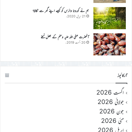
ہم نے کورونا وائرس کو کیسے اپنے گھر سے نکالا؟
21 اپریل 2020ء
آنحضرت صلی اللہ علیہ وسلم کے بعض نسخے
20 اگست 2019ء
آرکائیوز
اگست 2026
جولائی 2026
جون 2026
مئی 2026
اپریل 2026