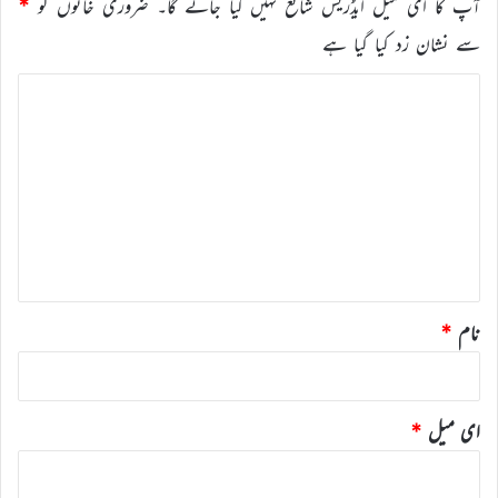
آپ کا ای میل ایڈریس شائع نہیں کیا جائے گا۔
ضروری خانوں کو
*
سے نشان زد کیا گیا ہے
ت
ب
ص
ر
ہ
*
نام
*
ای میل
*