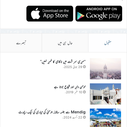
مقبول
حال ہی میں
تبصرے
’’میری سر شت میں ناکامی کا خمیر نہیں‘‘
29 جولائی 2025ء
مومن دلیر اور شجاع ہوتا ہے
10 ستمبر 2019ء
Mendig سے جلسہ سالانہ جرمنی کی تیاری کی ایک رپورٹ
22 اگست 2024ء