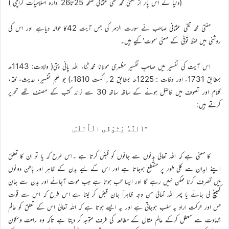
(دنیا کے اُس پار از مفتی محمد تقی عثمانی صفحہ 25تا26 ادارہ اسلامیات کراچی )
مفتی محمد تقی عثمانی صاحب نے سورت الزمر کی جس آیت 42کا حوالہ دیاہے اور اس کی
روشنی میں لفظ تَوَفِّی کے معنی ’موت‘کیے ہیں۔
اس آیت کی تفسیر میں صاحبِ تفسیر مظہری مولانا محمد ثناء اللہ پانی پتی( ولادت: 1143ھ
بمطابق 1731ء اور وفات : 1225ھ بمطابق 2؍اگست 1810ء) جو علمِ تفسیر، حدیث، فقہ،
کلام اور تصوف میں فاضل ہونے کے ساتھ ساتھ 30 سے زائد کتب کے مصنف تھے تحریر
کرتے ہیں:
’’اَللّٰهُ يَتَوَفَّى الْأَنْفُسَ
کا معنی ہے کہ اللہ تعالیٰ بدنوں سے جانوں کو قبض کرتا ہے ۔اس طرح کہ یا تو ان کا تعلق
اپنے ابدان سے کلی طور پر منقطع ہوجاتا ہے اور اس کے لیے بدن کے ظاہر اور باطن دونوں
میں تصرف کرنا ممکن نہیں رہے گا اور ایسا تب ہوتا ہے جب موت آجائے اور بدن سے جان
کھینچ لی جائے یا پھر اللہ تعالیٰ من وجہ ظاہراً جان قبض کر لیتا ہے اس طرح کہ اس سے قوت
حس اور حرکت اراد یہ سلب ہوجاتی ہے اور یہ ایسے ہوتا ہے کہ اللہ تعالیٰ اس کے تعلق کو عالم
شہادت سے معطل کرکے عالم مثال کے مطالعہ کی طرف متوجہ کر دیتا ہے تاکہ وہ راحت وسکون