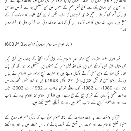
حالت میں جو ذوی الروح کی نسبت استعمال کیا گیا ہو وہ بجُز قبض روح اور وفات دینے کے کسی
اور معنی پر بھی اطلاق پاگیا ہے یعنی قبض جسم کے معنوں میں بھی مستعمل ہوا ہے تو میں اللہ جلَّ
شانُہٗ کی قسم کھا کر اقرار صحیح شرعی کرتاہوں کہ ایسے شخص کو اپنا کوئی ملکیت کا فروخت کر کے
مبلغ ہزار روپیہ نقد دوں گا اور آئندہ اس کی کمالات حدیث دانی اور قرآن دانی کا اقرارکرلوں
گا۔‘‘
(ازالہ اوہام حصہ دوم ،روحانی خزائن جلد3 صفحہ603)
غیر احمدی علماء حضرت مسیح موعود علیہ السلام کے پیش کردہ چیلنج کے جواب میں کوئی ایک
بھی مثال پیش نہیں کرسکے جس میں تَوَفِّی لفظ قبضِ جسم کے معنوں میں مستعمل ہوا ہو ۔بلکہ کئی ایک
علماء تَوَفِّی لفظ کے وہی معنی کرتے دکھائی دیتے ہیں جو حضرت مسیح موعود علیہ السلام نے بیان
فرمائے ۔مثلاً مفتی محمد تقی عثمانی(پیدائش: 27؍اکتوبر 1943ء) جن کا شمار مشہور شخصیات میں
ہوتا ہے، 1980ء سے 1982ء تک وفاقی شرعی عدالت اور 1982ء سے 2002ء تک
عدالت عظمیٰ پاکستان کے شرعی بینچ کے جج رہے، بین الاقوامی اسلامی فقہ اکادمی جدہ کے نائب
صدر اور دارالعلوم کراچی کے نائب مہتمم ہیں۔وہ لفظ تَوَفِّیکے متعلق لکھتے ہیں:
’’قرآن وسنت سے یہ بات وضاحت کے ساتھ معلوم ہوتی ہے کہ زندگی جسم اور روح کے
مضبوط تعلق کا نام ہے اور موت اس تعلق کے ٹوٹ جانے کا ۔اس سلسلے میں یہ نکتہ یاد رکھنے