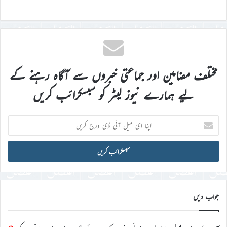
مختلف مضامین اور جماعتی خبروں سے آگاہ رہنے کے
لیے ہمارے نیوز لیٹر کو سبسکرائب کریں
اپنا
ای
میل
آئی
ڈی
درج
کریں
جواب دیں