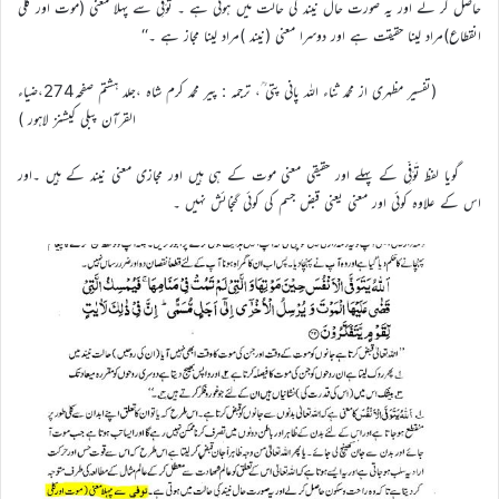
حاصل کر لے اور یہ صورت حال نیند کی حالت میں ہوتی ہے ۔ تَوَفِّی سے پہلا معنی (موت اور کلی
انقطاع)مراد لینا حقیقت ہے اور دوسرا معنی (نیند )مراد لینا مجاز ہے ۔‘‘
(تفسیر مظہری از محمد ثناء اللہ پانی پتی ؒ، ترجمہ : پیر محمد کرم شاہ ،جلد ہشتم صفحہ274،ضیاء
القرآن پبلی کیشنز لاہور )
گویا لفظ تَوَفِّی کے پہلے اور حقیقی معنی موت کے ہی ہیں اور مجازی معنی نیند کے ہیں ۔اور
اس کے علاوہ کوئی اور معنی یعنی قبض جسم کی کوئی گنجائش نہیں ۔