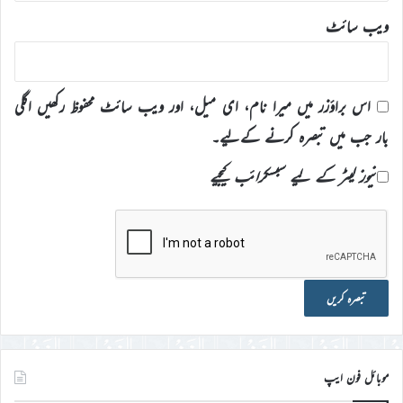
ویب‌ سائٹ
اس براؤزر میں میرا نام، ای میل، اور ویب سائٹ محفوظ رکھیں اگلی
بار جب میں تبصرہ کرنے کےلیے۔
نیوز لیٹر کے لیے سبسکرائب کیجیے
موبائل فون ایپ