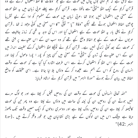
کے لائق ہے کہ ہم اپنی بول چال میں موت کے لیے جو ’’وفات‘‘کا لفظ استعمال کرتے ہے وہ
قرآن کریم کے ایک لفظ ’’تَوَفِّی‘‘سے ماخوذ ہے۔ قرآن کریم سے پہلے عربی زبان میں یہ لفظ موت
کے معنی میں استعمال نہیں ہوتا تھا ،عربی زبان میں موت کے مفہوم کو ادا کے لیے تقریباً
چوبیس الفاظ استعمال ہوتے تھے لیکن ’’وفاۃ ‘‘یا ’’ تَوَفِّی ‘‘کا اس معنی میں کوئی وجود نہ تھا ۔قرآن
کریم نے پہلی بار یہ لفظ موت کے لیے استعمال کیا اور اس کی وجہ یہ تھی کہ زمانہ جاہلیت کے
عربوں نے موت کے لیے جو الفاظ وضع کیے تھے کہ وہ سب ان کے اس عقیدے پر مبنی تھے
کہ موت کے بعد کوئی زندگی نہیں ہے۔ قرآن کریم نے تَوَفِّیکا لفظ استعمال کرکے لطیف انداز میں
ان کے اس عقیدے کی تردید کی ’’تَوَفِّی‘‘ کے معنی ہیں کسی چیز کو پور ا پورا وصول کر لینا اور
موت کے لیے اس لفظ کو استعمال کرنے سے اس طرف اشارہ کیا گیا ہے کہ موت کے وقت
انسان کی روح کو اس کے جسم سے علیحدہ کر کے واپس بلا لیا جاتا ہے۔ اسی حقیقت کو واضح
الفاظ میں بیان کرتے ہوئے ’’سورۃ الزمر‘‘ میں قرآن کریم نے ارشاد فرمایا:
’’اللہ تعالیٰ انسانوں کی موت کے وقت ان کی روحیں قبض کر لیتا ہے اور جو لوگ مرے
نہیں ہوتے ان کی روحیں ان کی نیند کی حالت میں واپس لے لیتا ہے وہ پھر جن کی موت
کافیصلہ کر لیتا ہے ان کی روحیں روک لیتا ہے اور دوسری روحوں کو ایک معین وقت تک چھوڑ
دیتا ہے بیشک اس میں ان لوگوں کے لیے بڑی نشانیان ہیں جو غور وفکر کرتے ہیں ۔(سورۃ
الزمر :42)‘‘