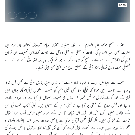
حضرت مسیح موعود علیہ السلام نے اپنی تصنیف ’’ازالہ اوہام ‘‘روحانی خزائن جلد سوم میں
حضرت عیسیٰ علیہ السلام کی وفات کو عقلی اور نقلی دلائل سے ثابت کیا۔اسی تصنیف میں قرآن
کریم کی 30آیات سے وفات مسیح ؑکو ثابت کرتے ہوئے ایک بنیادی لفظ تَوَفِّی کے حوالے سے
تفصیلی بحث درج فرمائی۔لفظ تَوَفِّی کے متعلق درج ذیل چیلنج بھی پیش فرمایا:
’’جب سے دنیا میں عرب کا جزیرہ آباد ہواہے اور زبان عربی جاری ہوئی ہے کسی قول قدیم
یاجدید سے ثابت نہیں ہوتا کہ تَوَفِّیکا لفظ کبھی قبض جسم کی نسبت استعمال کیاگیاہوبلکہ جہاں کہیں
توفی کے لفظ کوخدائےتعالیٰ کا فعل ٹھہرا کر انسان کی نسبت استعمال کیا گیا ہے وہ صرف وفات
دینے اور قبض روح کے معنی پر آیاہے نہ قبض جسم کے معنوں میں۔ کوئی کتاب لغت کی اس
کے مخالف نہیں۔ کوئی مثل اور قول اہل زبان کا اس کے مغائر نہیں غرض ایک ذرہ احتمال
مخالف کے گنجائش نہیں۔ اگر کوئی شخص قرآن کریم سے یا کسی حدیث رسول اللہ ؐ یااشعار وقصائد و
نظم ونثر قدیم وجدید عرب سے ثبوت پیش کرے کہ کسی جگہ تَوَفِّی کا لفظ خداتعالیٰ کا فعل ہونے کی