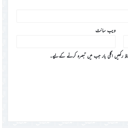
ویب‌ سائٹ
وظ رکھیں اگلی بار جب میں تبصرہ کرنے کےلیے۔