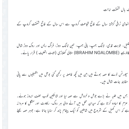
 بال شفقت امانت
ر انعامی ٹرافی گزشتہ سال کے فاتح شجاعت گروپ سے اس سال کے فاتح شفقت گروپ کے
نشانہ غلیل، ثابت قدمی، لانگ جمپ، ہائی جمپ، تین ٹانگ دوڑ، فراگ ریس اور روک دوڑ شامل
ٹ ) قرار پائے۔
ت سپورٹس ڈے کا حصہ ہوتے ہیں،جن میں کچھ فاصلہ پر رکھی گئی بوتل میں ہتھیلیوں سے پانی
کے مقابلہ جات شامل ہیں۔
لہ سے ہوا۔ جس میں طلبہ نے بڑے جوش و خروش سے حصہ لیا اور شائقین خوب لطف اندوز ہوئے۔
م کا اعادہ کرتا ہے کہ میدان عمل میں آنے والی ہر روک، رکاوٹ اور مشکل کا مردانہ
ے کہ اس کھیل کے شروع میں شاملین کو ایک پیغام پڑھ کر سنایا جاتا ہے، جوہر حصہ لینے