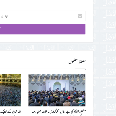
اپنا
ای
میل
آئی
ڈی
درج
کریں
متعلقہ مضمون
آنحضورﷺ کی بے مثال شکرگزاری۔ خلاصہ خطبہ جمعہ
اللہ تعالیٰ کے نزدیک 