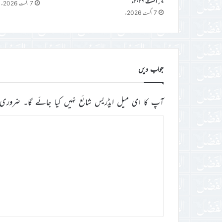
۷؍اگست ۲۰۲۶ء
7 اگست 2026ء
7 اگست 2026ء
جواب دیں
آپ کا ای میل ایڈریس شائع نہیں کیا جائے گا۔
ضروری 
ت
ب
ص
ر
ہ
*