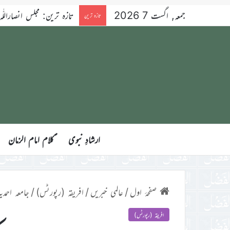
جمعہ, اگست 7 2026
تازہ ترین: مجلس انصاراللّٰہ آسٹریلیا کے ۳۴ویں سال
تازہ ترین
ارشادِ نبوی
ؑکلام امام الزمان
صفحۂ اول
/
عالمی خبریں
/
افریقہ (رپورٹس)
/
جامعہ احمدی
افریقہ (رپورٹس)