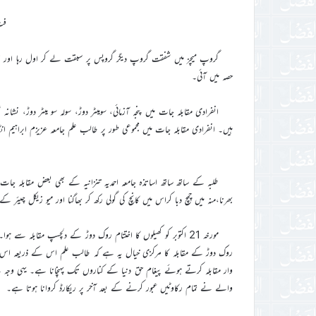
فٹ
گروپ میچز میں شفقت گروپ دیگر گروپس پر سبقت لے کر اول رہا او
حصہ میں آئی۔
انفرادی مقابلہ جات میں پنجہ آزمائی، سومیٹر دوڑ، سولہ سو میٹر دوڑ، 
ہیں۔ انفرادی مقابلہ جات میں مجموعی طور پر طالب علم جامعہ عزیزم ابراہیم انگالومبے (IBRAHIM NGALOMBE) مثالی کھلاڑی (بیسٹ اتھلی
طلبہ کے ساتھ ساتھ اساتذہ جامعہ احمدیہ تنزانیہ کے بھی بعض مقابلہ جا
بھرنا،منہ میں چمچ دبا کراس میں کانچ کی گولی رکھ کر بھاگنا اور میو زیکل چیئر 
مورخہ 21 اکتوبر کو کھیلوں کا اختتام روک دوڑ کے دلچسپ مقاب
روک دوڑ کے مقابلہ کا مرکزی خیال یہ ہے کہ طالب علم اس کے ذریعہ اس عز
وار مقابلہ کرتے ہوئے پیغام حق دنیا کے کناروں تک پہنچانا ہے۔ یہی وجہ ہ
والے نے تمام رکاوٹیں عبور کرنے کے بعد آخر پر ریکارڈ کروانا ہوتا ہے۔