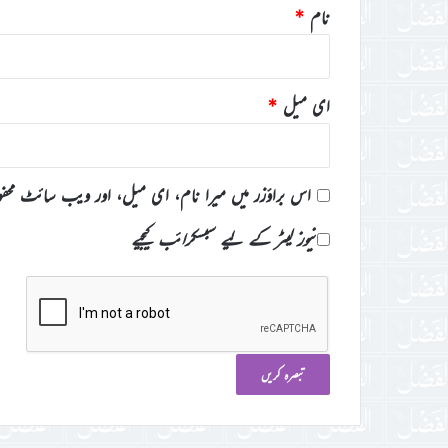
نام
*
ای میل
*
اس براؤزر میں میرا نام، ای میل، اور ویب سائٹ محف
نیوز لیٹر کے لیے سبسکرائب کیجیے