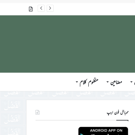
گذشتہ شمارے
مضامین
منظوم کلام
موبائل فون ایپ