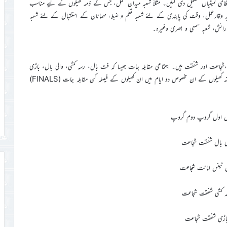
نتظامی کمیٹیاں تشکیل دی گئیں۔ مثلاً شعبہ میدان عمل، جس کے ذمہ کھیلوں کے لیے مناسب
شعبہ وقارعمل، وقت کی پابندی کے لئے شعبہ نظم و ضبط، مہمانان کے استقبال کے لئے شعبہ
 آرائش، شعبہ سمعی و بصری وغیرہ۔
،شجاعت اور شفقت ہیں۔ اجتماعی مقابلہ جات جیسا کہ فٹ بال، رسہ کشی، والی بال، باڑی
اور ٹیبل ٹینس کے ابتدائی مقابلہ جات دوران سال منعقد کروائے گئے۔ سالانہ کھیلوں کے ان مخصوص دو ایام میں ان کھیلوں کے فیصلہ کن مقابلہ جات (FINALS)
یل اول گروپ دوم گروپ
لی بال شفقت شجاعت
ل ٹینس امانت شجاعت
ہ کشی شفقت شجاعت
اڑی شفقت شجاعت