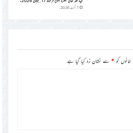
ایّدہ اللہ تعالیٰ بنصرہ العزیز فرمودہ 17؍جولائی 2026ء
7 اگست 2026ء
خانوں کو
*
سے نشان زد کیا گیا ہے