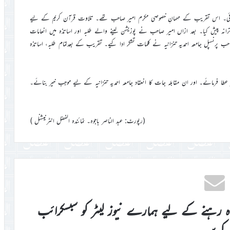
 ہوئی۔ اس تقریب کے مہمانِ خصوصی مکرم امیر صاحب تھے۔ تلاوت قرآن کریم کے لیے
نہ پیش کیا۔ بعد ازاں امیر صاحب نے پوزیشن لینے والے طلبہ اور اساتذہ میں انعامات
حب پرنسپل جامعہ احمدیہ تنزانیہ نے کلمات تشکر ادا کیے۔ تقریب کے بعدتمام طلبہ، اساتذہ
ر عطا فرمائے۔ اور ان مقابلہ جات کا انعقاد جامعہ احمدیہ تنزانیہ کے لیے موجب خیر بنائے۔
(رپورٹ: عبد الناصر باجوہ۔ نمائندہ الفضل انٹرنیشنل )
اہ رہنے کے لیے ہمارے نیوز لیٹر کو سبسکرائب