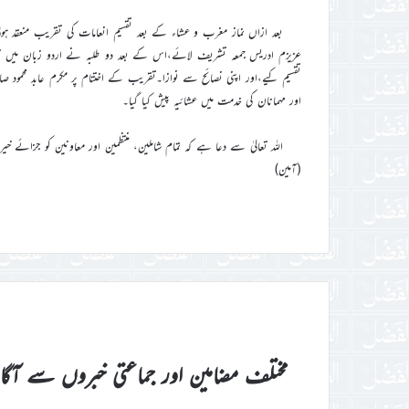
بعد ازاں نماز مغرب و عشاء کے بعد تقسیم انعامات کی تقریب منعقد
عزیزم ادریس جمعہ تشریف لائے،اس کے بعد دو طلبہ نے اردو زبان میں ترا
تقسیم کیے،اور اپنی نصائح سے نوازا۔تقریب کے اختتام پر مکرم عابد محمود صا
اور مہمانان کی خدمت میں عشائیہ پیش کیا گیا۔
اللہ تعالیٰ سے دعا ہے کہ تمام شاملین، منتظمین اور معاونین کو جزائے خی
(آمین)
مختلف مضامین اور جماعتی خبروں سے آگ