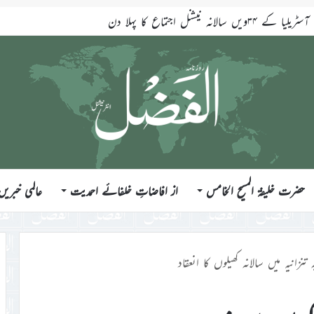
انہ نیشنل اجتماع کا پہلا دن
حضرت خلیفۃ المسیح الخامس
از افاضاتِ خلفائے احمدیت
عالمی خبریں
ہ تنزانیہ میں سالانہ کھیلوں کا انعقاد