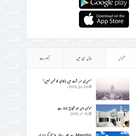
مقبول
حال ہی میں
تبصرے
’’میری سر شت میں ناکامی کا خمیر نہیں‘‘
29 جولائی 2025ء
مومن دلیر اور شجاع ہوتا ہے
10 ستمبر 2019ء
Mendig سے جلسہ سالانہ جرمنی کی تیاری