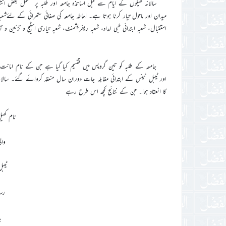
سالانہ کھیلوں کے ایام سے قبل اساتذہ جامعہ اور طلبہ پر مشتمل بعض ا
میدان اور ماحول تیار کرنا ہوتا ہے۔ احاطہ جامعہ کی صفائی ستھرائی کے لئے
استقبال، شعبہ ابتدائی طبی امداد، شعبہ ریفریشمنٹ، شعبہ تیاری اسٹیج و تزئین و
جامعہ کے طلبہ کو تین گروپس میں تقسیم کیا گیا ہے جن کے نام امانت
کا انعقاد ہوا۔ جن کے نتائج کچھ اس طرح رہے
نام کھ
وا
ٹیب
رس
ب