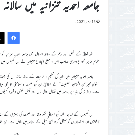
جامعہ احمدیہ تنزانیہ میں سالانہ 
15 نومبر 2021ء
ook
مکرم طاہر محمود چودھری صاحب امیر و مبلغ انچارج تنزانیہ نے ان کھیلوں میں شامل ہو کر مورخہ 20 اکتوبر کو سالانہ کھیل
جامعہ احمدیہ تنزانیہ میں طلبہ کی تعلیم و تربیت کے ساتھ ساتھ ان کی جس
القوی خیر من الموٴمن الضعیف’’ کے مطابق ان کی صحت و سلامتی کا بھی خیا
ہے۔ روزانہ کی بنیاد پر جامعہ میں فٹبال،والی بال اور ٹیبل ٹینس وغیرہ کھیلو
ان کھیلوں کے ذریعہ طلبہ کی جسمانی نشو ونما اور صحت کی بہتری کے سات
قابلیتوں اور استعدادوں کو صیقل کرنا بھی کھیل کے مقاصدمیں شامل ہے۔نیز طل