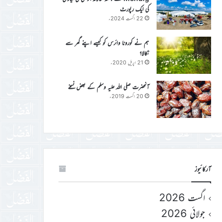
کی ایک رپورٹ
22 اگست 2024ء
ہم نے کورونا وائرس کو کیسے اپنے گھر سے
نکالا؟
21 اپریل 2020ء
آنحضرت صلی اللہ علیہ وسلم کے بعض نسخے
20 اگست 2019ء
آرکائیوز
اگست 2026
جولائی 2026