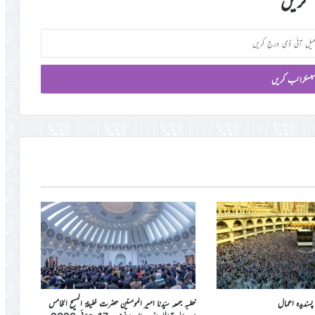
کریں
پسندیدہ اعمال
خطبہ جمعہ سیّدنا امیر المومنین حضرت خلیفۃ المسیح الخامس