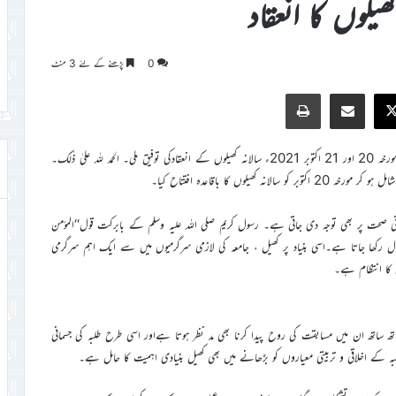
کھیلوں کا انعقاد
0
پڑھنے کے لئے 3 منٹ
Print
Share via Email
Faceb
X
اللہ تعالیٰ کے فضل اور رحم کے ساتھ امسال بھی جامعہ احمدیہ تنزانیہ کو مورخہ 20 اور 21 اکتوبر 2021ء سالانہ کھیلوں کے انعقادکی توفیق ملی۔ الحمد للہ علیٰ ذٰلک۔
وں کا باقاعدہ افتتاح کیا۔
مانی صحت پر بھی توجہ دی جاتی ہے۔ رسول کریم صلی اللہ علیہ وسلم کے بابرکت قول‘‘الموٴمن
ل رکھا جاتا ہے۔اسی بنیاد پر کھیل ، جامعہ کی لازمی سرگرمیوں میں سے ایک اہم سرگرمی
ں کا انتظام ہے۔
ھ ساتھ ان میں مسابقت کی روح پیدا کرنا بھی مد نظر ہوتا ہےاور اسی طرح طلبہ کی جسمانی
بہ کے اخلاقی و تربیتی معیاروں کو بڑھانے میں بھی کھیل بنیادی اہمیت کا حامل ہے۔