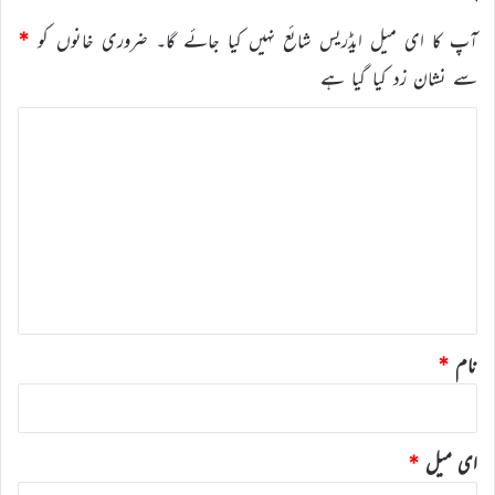
آپ کا ای میل ایڈریس شائع نہیں کیا جائے گا۔
ضروری خانوں کو
*
سے نشان زد کیا گیا ہے
ت
ب
ص
ر
ہ
*
نام
*
ای میل
*