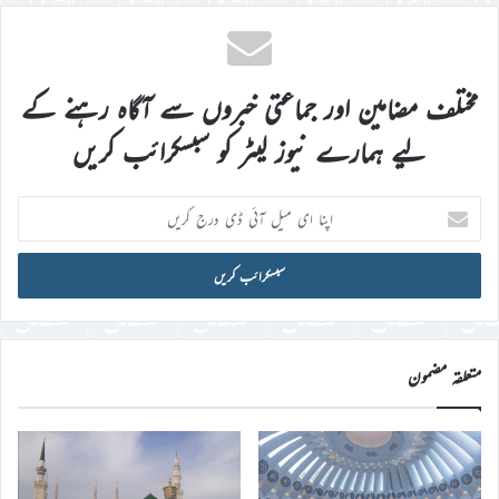
مختلف مضامین اور جماعتی خبروں سے آگاہ رہنے کے
لیے ہمارے نیوز لیٹر کو سبسکرائب کریں
اپنا
ای
میل
آئی
ڈی
درج
کریں
متعلقہ مضمون