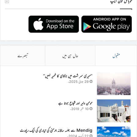
موبائل فون ایپ
مقبول
حال ہی میں
تبصرے
’’میری سر شت میں ناکامی کا خمیر نہیں‘‘
29 جولائی 2025ء
مومن دلیر اور شجاع ہوتا ہے
10 ستمبر 2019ء
Mendig سے جلسہ سالانہ جرمنی کی تیاری کی ایک رپورٹ
22 اگست 2024ء