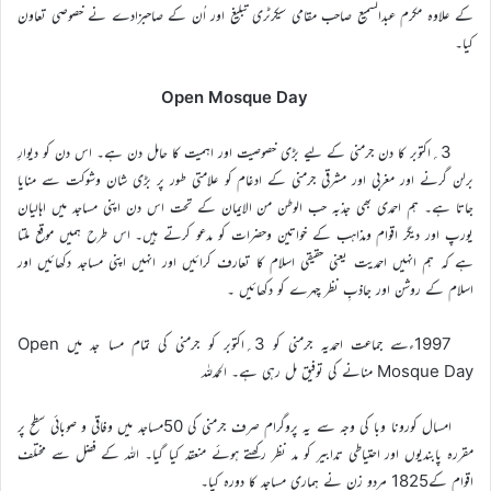
کے علاوہ مکرم عبدالسمیع صاحب مقامی سیکرٹری تبلیغ اور اُن کے صاحبزادے نے خصوصی تعاون
کیا۔
Open Mosque Day
3؍اکتوبر کا دن جرمنی کے لیے بڑی خصوصیت اور اہمیت کا حامل دن ہے۔ اس دن کو دیوارِ
برلن گرنے اور مغربی اور مشرقی جرمنی کے ادغام کو علامتی طور پر بڑی شان وشوکت سے منایا
جاتا ہے۔ ہم احمدی بھی جذبہ حب الوطن من الایمان کے تحت اس دن اپنی مساجد میں اہالیان
یورپ اور دیگر اقوام ومذاہب کے خواتین وحضرات کو مدعو کرتے ہیں۔ اس طرح ہمیں موقع ملتا
ہے کہ ہم انہیں احمدیت یعنی حقیقی اسلام کا تعارف کرائیں اور انہیں اپنی مساجد دکھائیں اور
اسلام کے روشن اور جاذبِ نظر چہرے کو دکھائیں ۔
1997ءسے جماعت احمدیہ جرمنی کو 3؍اکتوبر کو جرمنی کی تمام مسا جد میں Open
Mosque Day منانے کی توفیق مل رہی ہے۔ الحمدللہ
امسال کورونا وبا کی وجہ سے یہ پروگرام صرف جرمنی کی 50مساجد میں وفاقی و صوبائی سطح پر
مقررہ پابندیوں اور احتیاطی تدابیر کو مد نظر رکھتے ہوئے منعقد کیا گیا۔ اللہ کے فضل سے مختلف
اقوام کے1825 مردو زن نے ہماری مساجد کا دورہ کیا۔