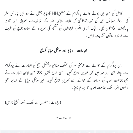
کاسل کی مسجد میں ہونے والے پروگرام کے متعلقFHHریڈیو چینل نے دو تین بار خبر نشر
کی۔ دیگر مہمانوں جن کی تعداد67تھی کہ علاوہ مقامی میئر کے نمائندے، صوبائی ممبر آف
پارلیمنٹ، 6سکول ٹیچرز، ایک آرمی افسر، نوجوانوں کی تنظیم کی سربراہ کے علاوہ چرچ کی طرف
سے نمائندہ خاتون تشریف لائیں۔
اخبارات ، ریڈیو اور سوشل میڈیا کوریج
اس پروگرام کے حوالے سے جرمنی بھر کی مختلف مقامی ونیشنل سطح کی اخبارات نے پروگرام
سے پہلے بھی اور بعد میں بھی خبریں شائع کیں۔ اسی طرح تقریباً 28 آن لائن اخبارات نے
بھی جماعت احمدیہ کی مساجد کے حوالے سے خبریں شائع کیں۔ نیز سوشل میڈیا کے ذریعہ بھی
لاکھوں افراد تک جماعت احمدیہ کا پیغام پہنچا۔
(رپورٹ: صفوان احمد ملک۔ شعبہ تبلیغ جرمنی)
٭…٭…٭