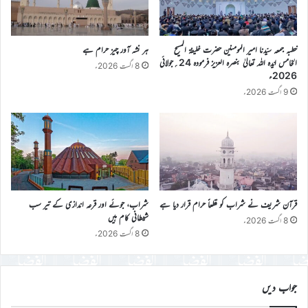
خطبہ جمعہ سیّدنا امیر المومنین حضرت خلیفۃ المسیح
ہر نشہ آور چیز حرام ہے
الخامس ایّدہ اللہ تعالیٰ بنصرہ العزیز فرمودہ 24؍جولائی
8 اگست 2026ء
2026ء
9 اگست 2026ء
قرآن شریف نے شراب کو قطعاً حرام قرار دیا ہے
شراب، جوئے اور قرعہ اندازی کے تیر سب
شیطانی کام ہیں
8 اگست 2026ء
8 اگست 2026ء
جواب دیں