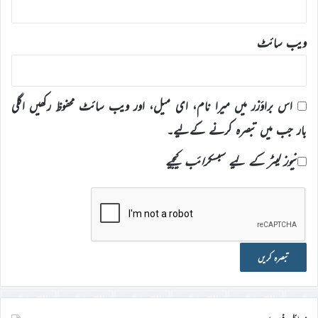
ویب‌ سائٹ
اس براؤزر میں میرا نام، ای میل، اور ویب سائٹ محفوظ رکھیں اگلی
بار جب میں تبصرہ کرنے کےلیے۔
نیوز لیٹر کے لیے سبسکرائب کیجیے