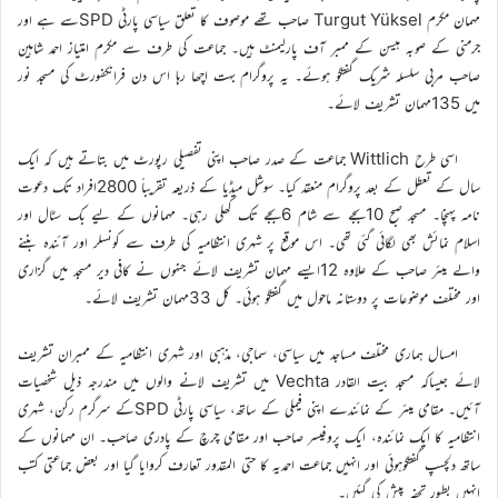
مہمان مکرم Turgut Yüksel صاحب تھے موصوف کا تعلق سیاسی پارٹی SPDسے ہے اور
جرمنی کے صوبہ ہیسن کے ممبر آف پارلیمنٹ ہیں۔ جماعت کی طرف سے مکرم امتیاز احمد شاہین
صاحب مربی سلسلہ شریک گفتگو ہوئے۔ یہ پروگرام بہت اچھا رہا اس دن فرانکفورٹ کی مسجد نور
میں 135مہمان تشریف لائے۔
اسی طرح Wittlich جماعت کے صدر صاحب اپنی تفصیلی رپورٹ میں بتاتے ہیں کہ ایک
سال کے تعطل کے بعد پروگرام منعقد کیا۔ سوشل میڈیا کے ذریعہ تقریباً 2800افراد تک دعوت
نامہ پہنچا۔ مسجد صبح 10بجے سے شام 6بجے تک کھلی رہی۔ مہمانوں کے لیے بک سٹال اور
اسلام نمائش بھی لگائی گئی تھی۔ اس موقع پر شہری انتظامیہ کی طرف سے کونسلر اور آئندہ بننے
والے میئر صاحب کے علاوہ 12ایسے مہمان تشریف لائے جنہوں نے کافی دیر مسجد میں گزاری
اور مختلف موضوعات پر دوستانہ ماحول میں گفتگو ہوئی۔ کل 33مہمان تشریف لائے۔
امسال ہماری مختلف مساجد میں سیاسی، سماجی، مذہبی اور شہری انتظامیہ کے ممبران تشریف
لائے جیساکہ مسجد بیت القادر Vechta میں تشریف لانے والوں میں مندرجہ ذیل شخصیات
آئیں۔ مقامی میئر کے نمائندے اپنی فیملی کے ساتھ، سیاسی پارٹی SPDکے سرگرم رکن، شہری
انتظامیہ کا ایک نمائندہ، ایک پروفیسر صاحب اور مقامی چرچ کے پادری صاحب۔ ان مہمانوں کے
ساتھ دلچسپ گفتگوہوئی اور انہیں جماعت احمدیہ کا حتی المقدور تعارف کروایا گیا اور بعض جماعتی کتب
انہیں بطور تحفہ پیش کی گئیں۔