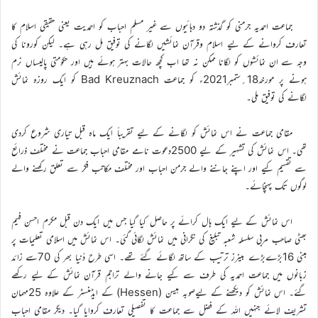
جماعت احمدیہ جرمنی کو گذشتہ دو دہائیوں سے غیر مسلم احباب کو احمدیت یعنی حقیقی اسلام کا
تعارف کروانے کے لیے اسلام وقرآن نمائشیں لگانے کی توفیق مل رہی ہے۔ لیکن کورونا کی
وجہ سے ان نمائشوں کو لگانا ممکن نہ تھا اب کچھ حالات بہتر ہوئے ہیں اور حکومتی پالیساں نرم
ہونے پر مورخہ18؍ستمبر2021ء کو جماعت Bad Kreuznach کو ایک روزہ نمائش
لگانے کی توفیق ملی۔
مقامی جماعت نے اس نمائش کو لگانے کے لیے تقریباً ایک ماہ قبل تیاری شروع کردی
تھی۔ اس نمائش کی تشہیر کے لیے 2500دعوت نامے مقامی احباب جماعت نے مختلف ذرائع
سے تقسیم کیے اور اپنے جاننے والے جرمن احباب اور مختلف مکاتب فکر سے تعلق رکھنے والے
لوگوں تک پہنچائے۔
اس نمائش کے لیے ایک ہال کرائے پر حاصل کیا گیا جس میں ایک دن قبل مکرم احسن فہیم
بھٹی صاحب مربی سلسلہ شعبہ تبلیغ کی نگرانی میں نمائش لگائی گئی۔ اس نمائش میں اسلامی تعلیمات پر
مبنی 16بڑےبڑے بینرز ترتیب کے ساتھ لگائے گئے تھے۔ اسی طرح دُنیا بھر کی 70سے زائد
زبانوں میں جماعت احمدیہ کی طرف سے کیے جانے والے تراجم قرآن نمائش کے لیے رکھے
گئے۔ اس نمائش کو دیکھنے کے لیےصوبہ ہیسن (Hessen) کے ایڈمنسٹر کے علاوہ 25مہمان
تشریف لائے جنہیں اللہ کے فضل سے جماعت کا تفصیلی تعارف کروایا گیا۔ دیگر مقامی احباب