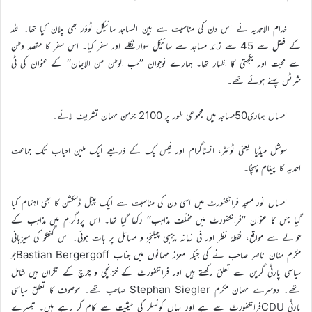
خدام الاحمدیہ نے اس دن کی مناسبت سے بین المساجد سائیکل ٹوؤر بھی پلان کیا تھا۔ اللہ
کے فضل سے 45 سے زائد مساجد سے سائیکل سوار نکلے اور سفر کیا۔ اس سفر کا مقصد وطن
سے محبت اور یکجہتی کا اظہار تھا۔ ہمارے نوجوان ’’حب الوطن من الایمان‘‘ کے عنوان کی ٹی
شرٹس پہنے ہوئے تھے۔
امسال ہماری50مساجد میں مجموعی طور پر 2100 جرمن مہمان تشریف لائے۔
سوشل میڈیا یعنی ٹوئٹر، انسٹاگرام اور فیس بک کے ذریعے ایک ملین احباب تک جماعت
احمدیہ کا پیغام پہنچا۔
امسال نور مسجد فرانکفورٹ میں اسی دن کی مناسبت سے ایک پینل ڈسکشن کا بھی اہتمام کیا
گیا جس کا عنوان ’’فرانکفورٹ میں مختلف مذاہب‘‘ رکھا گیا تھا۔ اس پروگرام میں مذاہب کے
حوالے سے مواقع، نقطۂ نظر اور فی زمانہ مذہبی چیلنجز و مسائل پر بات ہوئی۔ اس گفتگو کی میزبانی
مکرم منان ناصر صاحب نے کی جبکہ معزز مہمانوں میں جناب Bastian Bergergoffجو
سیاسی پارٹی گرین سے تعلق رکھتے ہیں اور فرانکفورٹ کے خزانچی و چرچ کے نگران ہیں شامل
تھے۔ دوسرے مہمان مکرم Stephan Siegler صاحب تھے۔ موصوف کا تعلق سیاسی
پارٹی CDUفرانکفورٹ سے ہے اور یہاں کونسلر کی حیثیت سے کام کر رہے ہیں۔ تیسرے