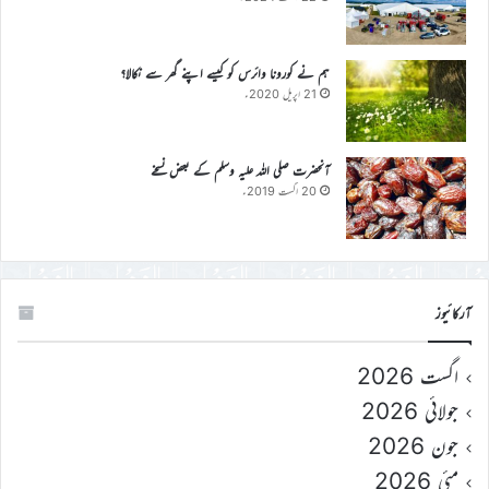
ہم نے کورونا وائرس کو کیسے اپنے گھر سے نکالا؟
21 اپریل 2020ء
آنحضرت صلی اللہ علیہ وسلم کے بعض نسخے
20 اگست 2019ء
آرکائیوز
اگست 2026
جولائی 2026
جون 2026
مئی 2026