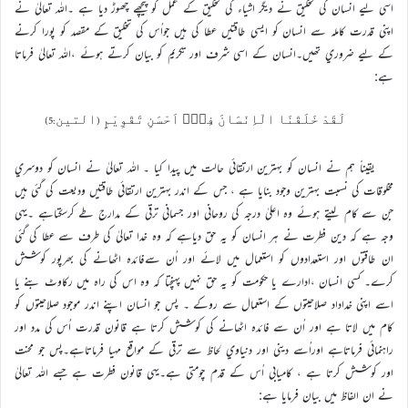
اسي ليے انسان کي تخليق نے ديگر اشياء کي تخليق کے عمل کو پيچھے چھوڑ ديا ہے ۔اللہ تعاليٰ نے
اپني قدرت کاملہ سے انسان کو ايسي طاقتيں عطا کي ہيں جواُس کي تخليق کے مقصد کو پورا کرنے
کے ليے ضروري تھيں۔انسان کے اسي شرف اور تکريم کو بيان کرتے ہوئے ،اللہ تعاليٰ فرماتا
ہے:
لَقَدْ خَلَقْنَا الْاِنْسَانَ فِيْۤ اَحْسَنِ تَقْوِيْمٍ (التين:5)
يقيناً ہم نے انسان کو بہترين ارتقائي حالت ميں پيدا کيا ۔ اللہ تعاليٰ نے انسان کو دوسري
مخلوقات کي نسبت بہترين وجود بنايا ہے ، جس کے اندر بہترين ارتقائي طاقتيں وديعت کي گئي ہيں
جن سے کام ليتے ہوئے وہ اعليٰ درجہ کي روحاني اور جسماني ترقي کے مدارج طے کرسکتاہے ۔يہي
وجہ ہے کہ دين فطرت نے ہر انسان کو يہ حق دياہے کہ وہ خدا تعاليٰ کي طرف سے عطا کي گئي
ان طاقتوں اور استعدادوں کو استعمال ميں لائے اور اُن سےفائدہ اٹھانے کي بھرپور کوشش
کرے۔ کسي انسان ،ادارے يا حکومت کو يہ حق نہيں پہنچتا کہ وہ اس کي راہ ميں رکاوٹ بنے يا
اسے اپني خداداد صلاحيتوں کے استعمال سے روکے ۔ پس جو انسان اپنے اندر موجود صلاحيتوں کو
کام ميں لاتا ہے اور اُن سے فائدہ اٹھانے کي کوشش کرتا ہے قانون قدرت اُس کي مدد اور
راہنمائي فرماتاہے اوراُسے ديني اور دنياوي لحاظ سے ترقي کے مواقع مہيا فرماتاہے۔پس جو محنت
اور کوشش کرتا ہے ، کاميابي اُس کے قدم چومتي ہے۔يہي قانون فطرت ہے جسے اللہ تعاليٰ
نے ان الفاظ ميں بيان فرمايا ہے: