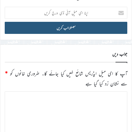
اپنا
ای
میل
آئی
ڈی
درج
کریں
جواب دیں
آپ کا ای میل ایڈریس شائع نہیں کیا جائے گا۔
ضروری خانوں کو
*
سے نشان زد کیا گیا ہے
ت
ب
ص
ر
ہ