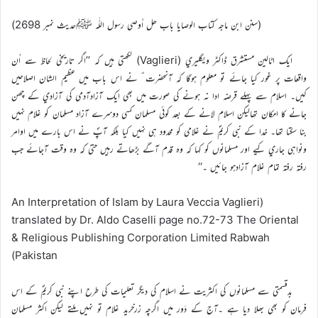
(سنن ابن ماجہ کتاب الوصايا باب ھل أَوصي رسول اللّٰہ ﷺحديث نمبر 2698)
ايک اٹالين مستشرق ڈاکٹر ويگليري (Vaglieri) لکھتي ہيں کہ ’’اگر تاريخي لحاظ سے اُن
واقعات پر غور کيا جائے تو معلوم ہوگا کہ آنحضرت ؐ نے اس باب ميں عظيم الشان اصلاحيں
کيں۔ اسلام سے پہلے قرضہ ادا نہ ہونے کي صورت ميں بھي ايک آزادآدمي کي آزادي کے چھن
جانے کا امکان تھاليکن اسلام لانے کے بعد کوئي مسلمان کسي دوسرے آزاد مسلمان کو غلام نہيں
بنا سکتا تھا۔ خدا کے نبي کریمؐ نے غلامي کو محدود ہي نہيں کيا بلکہ آپؐ نے اس بارے ميں اوامر
ونواہي جاري کیے اور مسلمانوں کو کہا کہ وہ قدم آگے بڑھاتے رہيں حتيٰ کہ وہ وقت آجائے جب
رفتہ رفتہ تمام غلام آزادہو جائيں ۔‘‘
(An Interpretation of Islam by Laura Veccia Vaglieri
translated by Dr. Aldo Caselli page no.72-73 The Oriental
& Religious Publishing Corporation Limited Rabwah
Pakistan)
بدقسمتي سے مسلمانوں کي اکثريت نے اسلام کي ديگر تعليمات کي طرح اپنے نبي کریمؐ کے اس
فرمان کو بھي بھلا ديا ہے ۔آج کے دَور ميں اگرچہ زرخريد غلام تو نہيں ملتے ليکن اکثر مسلمان