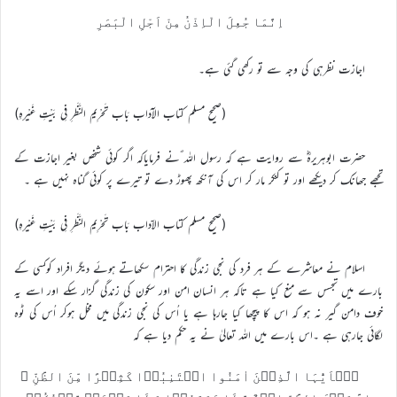
اِنَّمَا جُعِلَ الْاِذْنُ مِنْ اَجْلِ الْبَصَرِ
اجازت نظرہي کي وجہ سے تو رکھي گئي ہے۔
(صحيح مسلم کتاب الآداب بَاب تَحْرِيمِ النَّظَرِ فِي بَيْتِ غَيْرہِ)
حضرت ابوہريرہؓ سے روايت ہے کہ رسول اللہ ؐنے فرماياکہ اگر کوئي شخص بغير اجازت کے
تجھے جھانک کر ديکھے اور تو کنکر مار کر اس کي آنکھ پھوڑ دے تو تيرے پر کوئي گناہ نہيں ہے ۔
(صحيح مسلم کتاب الاۤداب بَاب تَحْرِيمِ النَّظَرِ فِي بَيْتِ غَيْرہِ)
اسلام نے معاشرے کے ہر فرد کي نجي زندگي کا احترام سکھاتے ہوئے ديگر افراد کوکسي کے
بارے ميں تجسس سے منع کيا ہے تاکہ ہر انسان امن اور سکون کي زندگي گزار سکے اور اسے يہ
خوف دامن گير نہ ہو کہ اس کا پيچھا کيا جارہا ہے يا اُس کي نجي زندگي ميں مخل ہوکر اُس کي ٹوہ
لگائي جارہي ہے ۔اس بارے ميں اللہ تعاليٰ نے يہ حکم ديا ہے کہ
یٰۤاَیُّہَا الَّذِیۡنَ اٰمَنُوا اجۡتَنِبُوۡا کَثِیۡرًا مِّنَ الظَّنِّ ۫