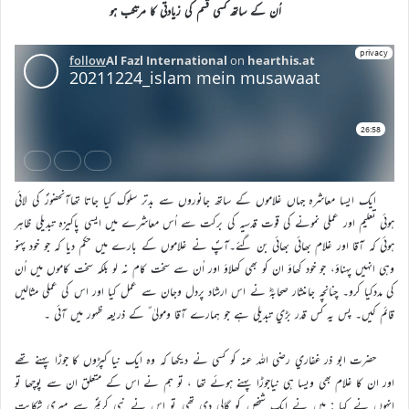
اُن کے ساتھ کسي قسم کي زيادتي کا مرتکب ہو
ايک ايسا معاشرہ جہاں غلاموں کے ساتھ جانوروں سے بدتر سلوک کيا جاتا تھاآنحضورؐ کي لائي
ہوئي تعليم اور عملی نمونے کي قوت قدسيہ کي برکت سے اُس معاشرے ميں ايسي پاکيزہ تبديلي ظاہر
ہوئي کہ آقا اور غلام بھائي بھائي بن گئے۔آپؐ نے غلاموں کے بارے ميں حکم ديا کہ جو خود پہنو
وہي انہيں پہناؤ، جو خود کھاؤ ان کو بھي کھلاؤ اور اُن سے سخت کام نہ لو بلکہ سخت کاموں ميں اُن
کي مددکيا کرو۔ چنانچہ جاںنثار صحابہؓ نے اس ارشاد پردل وجان سے عمل کيا اور اس کي عملي مثاليں
قائم کيں۔ پس يہ کس قدر بڑي تبديلي ہے جو ہمارے آقا وموليٰ ؐ کے ذريعہ ظہور ميں آئي ۔
حضرت ابو ذر غفاري رضي اللہ عنہ کو کسي نے ديکھا کہ وہ ايک نيا کپڑوں کا جوڑا پہنے تھے
اور ان کا غلام بھي ويسا ہي نياجوڑا پہنے ہوئے تھا ، تو ہم نے اس کے متعلق ان سے پوچھا تو
انہوں نے کہا : ميں نے ايک شخص کو گالي دي تھي تو اس نے نبي کریمؐ سے ميري شکايت