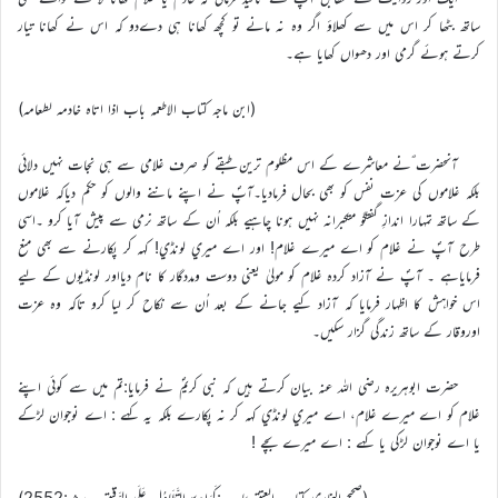
ساتھ بٹھا کر اس ميں سے کھلاؤ اگر وہ نہ مانے تو کچھ کھانا ہي دےدو کہ اس نے کھانا تيار
کرتے ہوئے گرمي اور دھواں کھايا ہے۔
(ابن ماجہ کتاب الاطعمہ باب اذا اتاہ خادمہ لطعامہ)
آنحضرت ؐنے معاشرے کے اس مظلوم ترين طبقے کو صرف غلامي سے ہي نجات نہيں دلائي
بلکہ غلاموں کي عزت نفس کو بھي بحال فرماديا۔آپؐ نے اپنے ماننے والوں کو حکم دياکہ غلاموں
کے ساتھ تمہارا اندازِ گفتگو متکبرانہ نہيں ہونا چاہیے بلکہ اُن کے ساتھ نرمي سے پيش آيا کرو ۔اسي
طرح آپؐ نے غلام کو اے ميرے غلام! اور اے ميري لونڈي! کہہ کر پکارنے سے بھي منع
فرماياہے ۔ آپؐ نے آزاد کردہ غلام کو موليٰ يعني دوست ومددگار کا نام ديااور لونڈيوں کے ليے
اس خواہش کا اظہار فرمايا کہ آزاد کیے جانے کے بعد اُن سے نکاح کر ليا کرو تاکہ وہ عزت
اوروقار کے ساتھ زندگي گزار سکيں۔
حضرت ابوہريرہ رضي اللہ عنہ بيان کرتے ہيں کہ نبي کریمؐ نے فرمايا:تم ميں سے کوئي اپنے
غلام کو اے ميرے غلام، اے ميري لونڈي کہہ کر نہ پکارے بلکہ يہ کہے : اے نوجوان لڑکے
يا اے نوجوان لڑکي يا کہے : اے ميرے بچے !
(صحيح البخاري کتاب العتق بَاب :کَرَاھِيَةِ التَّطَاوُلِ عَلَي الرَّقِيْقِ حديث:2552)