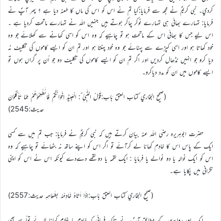
کردي۔ نبي کریمؐ نے مجھ سے فرمايا:کيا تم نے اس کو اس کي ماں کا طعنہ ديا ہے ؟ پھر آپؐ نے
فرمايا: تمہارے بھائي ہي تمہارے نوکر چاکر ہوتے ہيں جنہيں اللہ نے تمہارے ماتحت کرديا ہے ۔
اس لیے جس کا بھائي اس کے ماتحت ہو تو چاہيے کہ وہ اس کو اسي کھانے سے کھلائے جو وہ
خود کھاتا ہو اور اسي کپڑے سے پہنائے جو وہ خود پہنتا ہو اور تم ان کو ايسے کاموں کي تکليف نہ
ديا کرو جو انہيں نڈھال کرديں اور اگر تم ان کو ايسے کاموں کي تکليف دو جو اُن پر گراں ہوں تو
ايسے کاموں ميں ان کو مدد دياکرو۔
(صحيح البخاري کتاب العتق بَاب:قَوْلُ النَّبِيِّ ؐ: الْعَبِيْدُ اِخْوَانُکُمْ فَائَطْعِمُوْھُمْ مِمَّا تَاْکُلُوْنَ
حديث:2545)
حضرت ابوہريرہ رضي اللہ عنہ بيان کرتے ہيں کہ نبي کریمؐ نے فرمايا: جب تم ميں سے کسي
ايک کے پاس اس کا خادم کھانا لے کرآئے تو اگر اس کو اپنے ساتھ نہ بٹھائے تو چاہيے کہ وہ
اس کو ايک نوالہ يا دو نوالے يا فرمايا : ايک لقمہ يا دو لقمے دےدے کيونکہ اس نے اس کو اپني
نگراني ميں پکايا ہے۔
(صحيح البخاري کتاب العتق بَاب:اِذَا اَتَاہُ خَادِمُہُ بِطَعَامِہِ حديث:2557)
ايک اور روايت کے مطابق آپؐ نے تاکيد فرمائي کہ خادم يا غلام کھانا لا ئے تواُسے بھي