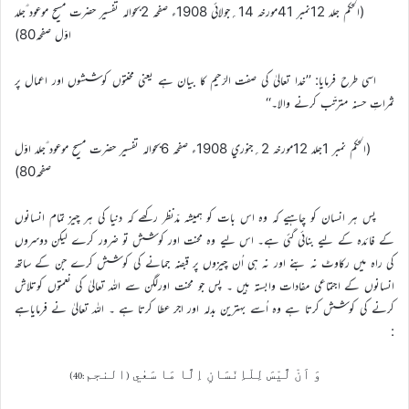
(الحکم جلد 12نمبر 41مورخہ 14؍جولائي 1908ء صفحہ 2بحوالہ تفسير حضرت مسيح موعود ؑجلد
اوّل صفحہ80)
اسي طرح فرمايا: ’’خدا تعاليٰ کي صفت الرّحيم کا بيان ہے يعني محنتوں کوششوں اور اعمال پر
ثمراتِ حسنہ مترتّب کرنے والا۔‘‘
(الحکم نمبر 1جلد 12مورخہ 2؍جنوري 1908ء صفحہ 6بحوالہ تفسير حضرت مسيح موعود ؑجلد اوّل
صفحہ80)
پس ہر انسان کو چاہیے کہ وہ اس بات کو ہميشہ مدّنظر رکھے کہ دنيا کی ہر چيز تمام انسانوں
کے فائدہ کے ليے بنائي گئي ہے۔ اس ليے وہ محنت اور کوشش تو ضرور کرے ليکن دوسروں
کي راہ ميں رکاوٹ نہ بنے اور نہ ہي اُن چيزوں پر قبضہ جمانے کي کوشش کرے جن کے ساتھ
انسانوں کے اجتماعي مفادات وابستہ ہيں ۔ پس جو محنت اورلگن سے اللہ تعاليٰ کي نعمتوں کوتلاش
کرنے کي کوشش کرتا ہے وہ اُسے بہترين بدلہ اور اجر عطا کرتا ہے ۔ اللہ تعاليٰ نے فرماياہے
:
وَ اَنْ لَّيْسَ لِلْاِنْسَانِ اِلَّا مَا سَعٰي (النجم:40)