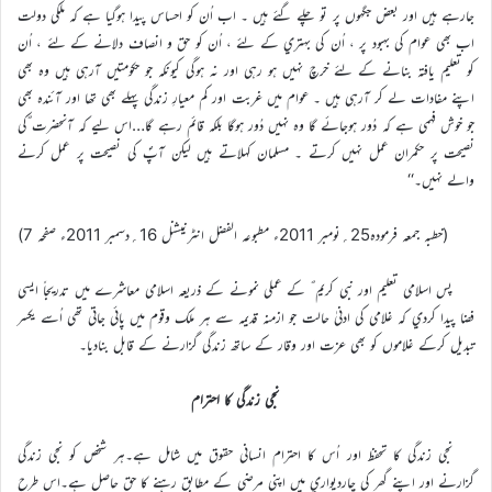
جارہے ہيں اور بعض جگہوں پر تو چلے گئے ہيں ۔ اب اُن کو احساس پيدا ہوگيا ہے کہ ملکي دولت
اب بھي عوام کي بہبود پر ، اُن کي بہتري کے لئے ، اُن کو حق و انصاف دلانے کے لئے ، اُن
کو تعليم يافتہ بنانے کے لئے خرچ نہيں ہو رہي اور نہ ہوگي کيونکہ جو حکومتيں آرہي ہيں وہ بھي
اپنے مفادات لے کر آرہي ہيں ۔ عوام ميں غربت اور کم معيارِ زندگي پہلے بھي تھا اور آئندہ بھي
جو خوش فہمي ہے کہ دُور ہوجائے گا وہ نہيں دُور ہوگا بلکہ قائم رہے گا…اس ليے کہ آنحضرت ؐکي
نصيحت پر حکمران عمل نہيں کرتے ۔ مسلمان کہلاتے ہيں ليکن آپؐ کي نصيحت پر عمل کرنے
والے نہيں۔‘‘
(خطبہ جمعہ فرمودہ25؍نومبر 2011ء مطبوعہ الفضل انٹرنيشنل 16؍دسمبر 2011ء صفحہ 7)
پس اسلامي تعليم اور نبي کريم ؐ کے عملي نمونے کے ذريعہ اسلامي معاشرے ميں تدريجاً ايسي
فضا پيدا کردي کہ غلامي کي ادنيٰ حالت جو ازمنہ قديمہ سے ہر ملک وقوم ميں پائي جاتي تھي اُسے يکسر
تبديل کرکے غلاموں کو بھي عزت اور وقار کے ساتھ زندگي گزارنے کے قابل بناديا۔
نجي زندگي کا احترام
نجي زندگي کا تحفظ اور اُس کا احترام انساني حقوق ميں شامل ہے۔ہر شخص کو نجي زندگي
گزارنے اور اپنے گھر کي چارديواري ميں اپني مرضي کے مطابق رہنے کا حق حاصل ہے۔اس طرح