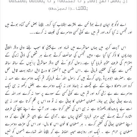
اِنَّ بَعۡضَ الظَّنِّ اِثۡمٌ وَّ لَا تَجَسَّسُوۡا وَ لَا یَغۡتَبۡ بَّعۡضُکُمۡ
بَعۡضًا…(الحجرٰت:13)
اے لوگو جو ايمان لائے ہو! ظن سے بکثرت اجتناب کيا کرو۔ يقيناً بعض ظن گناہ ہوتے ہيں
اور تجسّس نہ کيا کرو۔اور تم ميں سے کوئي کسي دوسرے کي غيبت نہ کرے۔…
اس آيت کريمہ ميں جہاں معاشرے ميں فساد اور بےچيني کا سبب بننے والي ديگر اخلاقي
بيماريوں کا ذکر کيا گيا ہے، وہيں تجسّس کي ممانعت کرتے ہوئے ہر شخص کي ذاتي زندگي کے
احترام کي طرف متوجہ فرمايا گيا ہے۔رسول کريم ؐنے بھي ديگر معاشرتي برائيوں کے ساتھ ساتھ
تجسّس سے بچنے کي تلقين فرمائي ہے ۔اس ضمن ميں آنحضورؐ کا درج ذيل ارشاد بہت قابل عمل
ہے ۔حضرت ابوہريرہؓ بيان کرتے ہيں کہ رسول اللہ ؐنے فرماياکہ تم ايک دوسرے سے حسد نہ
کرو اور دھوکا دينے کے ليے قيمت نہ بڑھاؤ اور نہ ايک دوسرے سے بغض رکھو نہ ہي ايک
دوسرے سے بے رُخي کرو اور تم ميں سے کوئي کسي کے سودے پر سودا نہ کرے اور اللہ کے
بندے بھائي بھائي بن جاؤ۔ مسلمان مسلمان کا بھائي ہے نہ تو وہ اس پر ظلم کرتا ہے اور نہ ہي
اسے بے يارومددگار چھوڑتا ہے نہ ہي اس کي تحقير کرتا ہے۔ اور آپؐ نے اپنے سينے کي طرف
اشارہ کرتے ہوئے تين مرتبہ فرمايا: تقويٰ يہاں ہے ۔آدمي کے ليے يہي شرّ کافي ہے کہ وہ
اپنے مسلمان بھائي کي تحقير کرے ۔ ہر مسلمان کا خون اس کا مال، اور اس کي عزّت دوسرے
مسلمان پر حرام ہے ۔ ايک اور روايت ميںيہ اضافہ ہے کہ يقيناً اللہ تمہارے جسموں کو نہيں