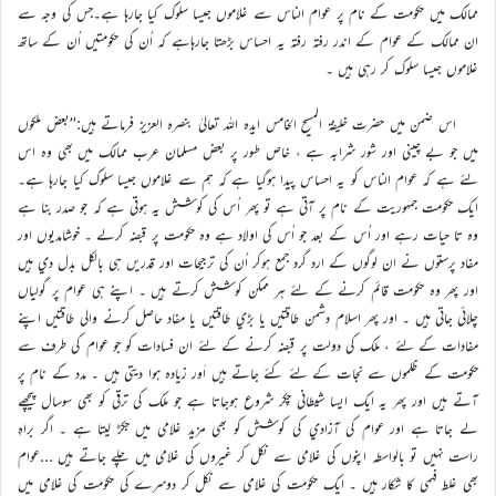
ممالک ميں حکومت کے نام پر عوام الناس سے غلاموں جيسا سلوک کيا جارہا ہے۔جس کي وجہ سے
ان ممالک کے عوام کے اندر رفتہ رفتہ يہ احساس بڑھتا جارہاہے کہ اُن کي حکومتيں اُن کے ساتھ
غلاموں جيسا سلوک کر رہي ہيں ۔
اس ضمن ميں حضرت خليفة المسيح الخامس ايدہ اللہ تعاليٰ بنصرہ العزيز فرماتے ہيں:’’بعض ملکوں
ميں جو بے چيني اور شور شرابہ ہے ، خاص طور پر بعض مسلمان عرب ممالک ميں بھي وہ اس
لئے ہے کہ عوام الناس کو يہ احساس پيدا ہوگيا ہے کہ ہم سے غلاموں جيسا سلوک کيا جارہا ہے۔
ايک حکومت جمہوريت کے نام پر آتي ہے تو پھر اُس کي کوشش يہ ہوتي ہے کہ جو صدر بنا ہے
وہ تا حيات رہے اور اُس کے بعد جو اُس کي اولاد ہے وہ حکومت پر قبضہ کرلے ۔ خوشامديوں اور
مفاد پرستوں نے ان لوگوں کے ارد گرد جمع ہوکر اُن کي ترجيحات اور قدريں ہي بالکل بدل دي ہيں
اور پھر وہ حکومت قائم کرنے کے لئے ہر ممکن کوشش کرتے ہيں ۔ اپنے ہي عوام پر گولياں
چلائي جاتي ہيں ۔ اور پھر اسلام دشمن طاقتيں يا بڑي طاقتيں يا مفاد حاصل کرنے والي طاقتيں اپنے
مفادات کے لئے ، ملک کي دولت پر قبضہ کرنے کے لئے ان فسادات کو جو عوام کي طرف سے
حکومت کے ظلموں سے نجات کے لئے کئے جاتے ہيں اَور زيادہ ہوا ديتي ہيں ۔ مدد کے نام پر
آتے ہيں اور پھر يہ ايک ايسا شيطاني چکر شروع ہوجاتا ہے جو ملک کي ترقي کو بھي سوسال پيچھے
لے جاتا ہے اور عوام کي آزادي کي کوشش کو بھي مزيد غلامي ميں جکڑ ليتا ہے ۔ اگر براہِ
راست نہيں تو بالواسطہ اپنوں کي غلامي سے نکل کر غيروں کي غلامي ميں چلے جاتے ہيں …عوام
بھي غلط فہمي کا شکار ہيں ۔ ايک حکومت کي غلامي سے نکل کر دوسرے کي حکومت کي غلامي ميں