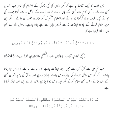
پس ادب کا ايک تقاضا يہ ہے کہ گھر والوں کي نجي زندگي کے احترام کي خاطر جب انسان
کسي سے ملنے يا کسي کام سے کسي کے ہاں جائے تو دروازے کے بالکل سامنے کھڑا ہونے کي
بجائے ايک طرف ہٹ کرکھڑا ہوا جائے اور السلام عليکم کہہ کر اجازت طلب کي جائے ۔ اگر تين
مرتبہ سلام کرنے کے باوجود اجازت نہ ملے تو پھر وہاں سے چلے جانا چاہیے۔ رسول اللہؐ نے بھي
يہي ارشاد فرمايا ہے کہ
اِذَا اسْتَئْذَنَ أَحَدُکُمْ ثَلَاثًا فَلَمْ يُوئْذَنْ لَہُ فَلْيَرْجِعْ
(صحيح البخاري کتاب الْاِسْتِئْذانِ باب التَّسْلِيْمِ وَالاِسْتِئْذَانِ ثَلَاثًا حديث:6245)
جب تم ميں سے کوئي کسي سے تين مرتبہ اجازت چاہے اور اجازت نہ ملے تو واپس چلا جانا
چاہئے ۔اگر گھر ميں داخل ہونے کي اجازت مل جائے يارشتہ داري اور دوستي کي بناپر انسان کسي
کے ہاں جائے، تب بھي سلام کرکے گھر ميں داخل ہونا چاہیے۔اس بارے ميں اللہ تعاليٰ فرماتا
ہے:
فَاِذَادَخَلْتُمْ بُيُوْتًا فَسَلِّمُوْا عَلٰۤي اُنْفُسِکُمْ تَحِيَّةً مِّنْ
عِنْدِاللّٰہِ مُبٰرَکَةً طَيِّبَةً (النور:62)