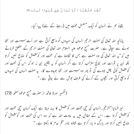
لَقَدْ خَلَقْنَاالْاِنْسَانَ فِيْ کَبَدٍ(البلد:5)
يقيناً ہم نے انسان کو ايک مسلسل محنت ميں (رہنے کے لئے) پيدا کيا۔
چنانچہ اللہ تعاليٰ کي صفت الرحيم انسان کي اميدوں کو وسيع کرتي ہے اور اُسے سست اور نکمّا
ہونے سے بچاتي ہے۔ حضرت مسيح موعود عليہ السلام اللہ تعاليٰ کي صفت الرحيم کے متعلق فرماتے
ہيں کہ’’يہ اللہ تعاليٰ کي وہ صفت ہے جس کا تقاضا ہے کہ محنت اور کوشش کو ضائع نہيں کرتا
بلکہ اُن پر ثمرات اور نتائج مترتّب کرتا ہے اگر انسان کو يہ يقين ہي نہ ہو کہ اس کي محنت اور
کوشش کوئي پھل لاوے گي تو پھر وہ سست اور نکمّا ہوجاوے گا۔ يہ صفت انسان کي اميدوں
کو وسيع کرتي اور نيکيوں کے کرنے کي طرف جوش سے لے جاتي ہے۔‘‘
(تفسير سورة فاتحہ از حضرت مسيح موعود ؑصفحہ 78)
نيز فرمايا:’’اَلرَّحِيْم۔انسان کي سچي محنت اور کوشش کا بدلہ ديتا ہے ايک کسان سچي محنت اور
کوشش کرتا ہے۔ اس کے مقابل ميں يہ عادت اللہ ہے کہ وہ اس کي محنت اور کوشش کو
ضائع نہيں کرتا اور بابرگ و بار کرتا ہے شاذو نادر حکم عدم کا رکھتا ہے۔‘‘