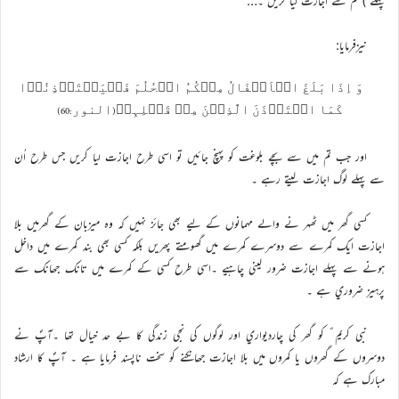
پہلے ) تم سے اجازت ليا کريں ۔…
نيزفرمايا:
وَ اِذَا بَلَغَ الۡاَطۡفَالُ مِنۡکُمُ الۡحُلُمَ فَلۡیَسۡتَاۡذِنُوۡا
کَمَا اسۡتَاۡذَنَ الَّذِیۡنَ مِنۡ قَبۡلِہِمۡ(النور:60)
اور جب تم ميں سے بچے بلوغت کو پہنچ جائيں تو اسي طرح اجازت ليا کريں جس طرح اُن
سے پہلے لوگ اجازت ليتے رہے ۔
کسي گھر ميں ٹھہر نے والے مہمانوں کے ليے بھي جائز نہيں کہ وہ ميزبان کے گھرميں بلا
اجازت ايک کمرے سے دوسرے کمرے ميں گھومتے پھريں بلکہ کسي بھي بند کمرے ميں داخل
ہونے سے پہلے اجازت ضرور ليني چاہيے ۔اسي طرح کسي کے کمرے ميں تانک جھانک سے
پرہيز ضروري ہے ۔
نبي کريم ؐ کو گھر کي چارديواري اور لوگوں کي نجي زندگي کا بے حد خيال تھا ۔آپؐ نے
دوسروں کے گھروں يا کمروں ميں بلا اجازت جھانکنے کو سخت ناپسند فرمايا ہے ۔ آپؐ کا ارشاد
مبارک ہے کہ