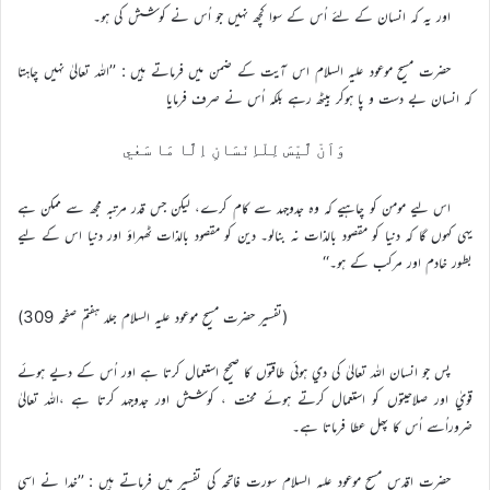
اور يہ کہ انسان کے لئے اُس کے سوا کچھ نہيں جو اُس نے کوشش کي ہو۔
حضرت مسيح موعود عليہ السلام اس آيت کے ضمن ميں فرماتے ہيں : ’’اللہ تعاليٰ نہيں چاہتا
کہ انسان بے دست و پا ہوکر بيٹھ رہے بلکہ اُس نے صرف فرمايا
وَاَنْ لَّيْسَ لِلْاِنْسَانِ اِلَّا مَا سَعٰي
اس ليے مومن کو چاہيے کہ وہ جدوجہد سے کام کرے، ليکن جس قدر مرتبہ مجھ سے ممکن ہے
يہي کہوں گا کہ دنيا کو مقصود بالذات نہ بنالو۔ دين کو مقصود بالذات ٹھہراؤ اور دنيا اس کے ليے
بطور خادم اور مرکب کے ہو۔‘‘
(تفسير حضرت مسيح موعود عليہ السلام جلد ہفتم صفحہ 309)
پس جو انسان اللہ تعاليٰ کي دي ہوئي طاقتوں کا صحيح استعمال کرتا ہے اور اُس کے دیے ہوئے
قويٰ اور صلاحيتوں کو استعمال کرتے ہوئے محنت ، کوشش اور جدوجہد کرتا ہے ،اللہ تعاليٰ
ضروراُسے اُس کا پھل عطا فرماتا ہے۔
حضرت اقدس مسيح موعود عليہ السلام سورت فاتحہ کي تفسير ميں فرماتے ہيں : ’’خدا نے اسي