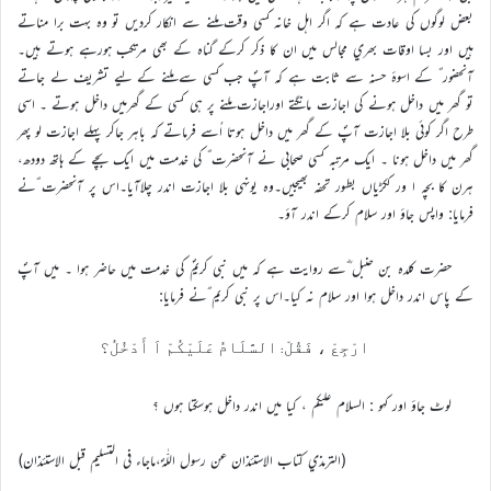
بعض لوگوں کي عادت ہے کہ اگر اہل خانہ کسي وقت ملنے سے انکار کرديں تو وہ بہت برا مناتے
ہيں اور بسا اوقات بھري مجالس ميں ان کا ذکر کرکے گناہ کے بھي مرتکب ہورہے ہوتے ہيں۔
آنحضور ؐ کے اسوۂ حسنہ سے ثابت ہے کہ آپؐ جب کسي سے ملنے کے ليے تشريف لے جاتے
تو گھر ميں داخل ہونے کي اجازت مانگتے اوراجازت ملنے پر ہي کسي کے گھرميں داخل ہوتے ۔ اسي
طرح اگر کوئي بلا اجازت آپؐ کے گھر ميں داخل ہوتا اُسے فرماتے کہ باہر جاکر پہلے اجازت لو پھر
گھر ميں داخل ہونا ۔ ايک مرتبہ کسي صحابي نے آنحضرت ؐ کي خدمت ميں ايک بچے کے ہاتھ دودھ،
ہرن کا بچہ ا ور ککڑياں بطور تحفہ بھيجيں۔وہ يونہي بلا اجازت اندر چلاآيا۔اس پر آنحضرت ؐنے
فرمايا: واپس جاؤ اور سلام کرکے اندر آؤ۔
حضرت کلدہ بن حنبل ؓسے روايت ہے کہ ميں نبي کريمؐ کي خدمت ميں حاضر ہوا ۔ ميں آپؐ
کے پاس اندر داخل ہوا اور سلام نہ کيا۔اس پر نبي کريم ؐنے فرمايا:
ارْجِعْ ، فَقُلْ: السَّلَامُ عَلَيْکُمْ اَ أَدْخُلُ؟
لوٹ جاؤ اور کہو : السلام عليکم ، کيا ميں اندر داخل ہوسکتا ہوں ؟
(الترمذي کتاب الاستئذان عن رسول اللّٰہؐ،ماجاء في التسليم قبل الاستئذان)