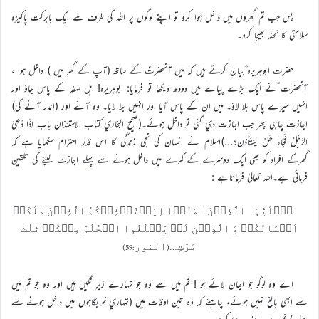
پس جب تم گھروں ميں داخل ہوا کرو تو اپنے لوگوں پر اللہ کي طرف سے ايک بابرکت پاکيزہ
سلامتي کا تحفہ بھيجا کرو۔
حضرت ابوہريرہ ؓبيان کرتے ہيں کہ ميں آنحضرتؐ کے ساتھ (آپ کے گھر ميں ) داخل ہوا ،
آنحضرت ؐنے ايک بڑے پيالے ميں دودھ ديکھا تو فرمايا: ابوہريرہ! اہل صفہ کے پاس جاؤ اور
انہيں ميرے پاس بلا لاؤ۔ ميں ان کے پاس آيا اور انہيں بلا لايا۔ وہ آئے اور (اندر آنے کي)
اجازت چاہي پھر جب اجازت دي گئي تو داخل ہوئے۔(صحيح البخاري کتاب الاستئذان باب اِذَا دُعِيَ
الرَّجُلُ فَجَاءَ ھَلْ يَسْتَأْذن؟…)اسلام نے انسان کي نجي زندگي کا اس قدر احترام سکھايا ہے کہ
گھرکے افراد کو بھي ايک دوسرے کے کمرے ميں داخل ہونے سے پہلے اجازت لينے کي تلقين
فرمائي ہے۔اللہ تعاليٰ فرماتاہے :
یٰۤاَیُّہَا الَّذِیۡنَ اٰمَنُوۡا لِیَسۡتَاۡذِنۡکُمُ الَّذِیۡنَ مَلَکَتۡ
اَیۡمَانُکُمۡ وَ الَّذِیۡنَ لَمۡ یَبۡلُغُوا الۡحُلُمَ مِنۡکُمۡ ثَلٰثَ
مَرّٰتٍ…(النور:59)
اے وہ لوگو جو ايمان لائے ہو ! تم ميں سے وہ جو تمہارے زيرِ نگيں ہيں اور وہ جو تم ميں
سے ابھي بالغ نہيں ہوئے، چاہئے کہ وہ تين اوقات ميں (تمہاري خوابگاہوں ميں داخل ہونے سے