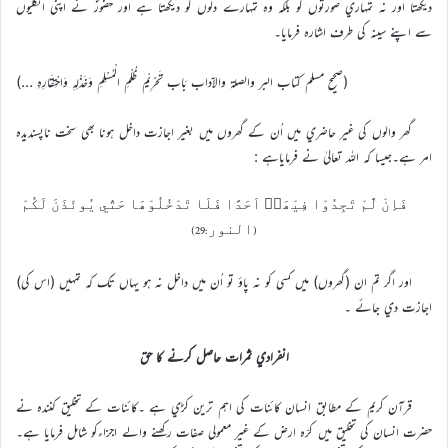
ديکھتا اور نہ تمہاري صورتوں کو بلکہ وہ تمہارے دلوں کو ديکھتا ہے اور حضورؐ نے اپني انگليوں
سے اپنے سينہ کي طرف اشارہ فرمايا۔
(صحيح مسلم کتاب البر والصلة والاۤداب بَاب تَحْرِيْمِ ظُلْمِ الْمُسْلِمِ وَخَذْلِہِ وَاحْتِقَارِہِ …)
گھر والوں کي غير حاضري ميں اُن کے گھروں ميں بغير اجازت داخل ہونا بھي سخت ناپسنديدہ
امر ہے۔جيسا کہ اللہ تعاليٰ نے فرماياہے :
فَاِنْ لَّمْ تَجِدُوْا فِيْھَاۤ اَحَدًا فَلَا تَدْخُلُوْھَا حَتّٰي يُوئْذَنَ لَکُمْ
(النور:29)
اور اگر تم ان (گھروں) ميں کسي کو نہ پاؤ تو اُن ميں داخل نہ ہو يہاں تک کہ تمہيں (اس کي)
اجازت دي جائے ۔
انفرادي ثمرات حاصل کرنے کا حق
قرآن کريم کے مطابق انسان کائنات کي اہم ترين کڑي ہے ۔کائنات کے تخليق کنندہ نے
حضرت انسان کي تخليق ميں کرّہ ارض کے غير معمولي صفات رکھنے والے اجزاءکو شامل فرمايا ہے۔