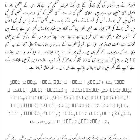
اسلام نے ہر انسان کي نجي زندگي کے حق کونہ صرف تسليم کيا ہےبلکہ اس کے متعلق راہ نما
اصول بھي متعين فرمادیے ہيں۔اسلامي تعليم کي رُو سے کسي شخص کو کسي دوسرے شخص کي نجي
زندگي ميں مخل ہونے، اُس کي ٹوہ لگانے ، اُس کے بارے ميں تجسّس کرنے يا اُس کي نجي زندگي
ميں مخل ہونے کي قطعاً اجاز ت نہيں بلکہ ايسا کرنا گناہ ميں شمار ہوگا۔پس گھر اس ليے ہوتے ہيں
کہ انسان اپني مرضي سے جس طرح چاہے رہے اور اپنے گھر والوں کے زندگي کے پرسکون
لمحات سے لطف اندوز ہو۔اسي ليے انساني فطرت کے راز دان ہمارے آسماني آقا نے يہ تعليم
دي ہے کہ دوسروں کے گھروں ميں داخل ہونے سے پہلے اجازت لے ليا کرو اور اس اجازت
کا طريق يہ بتايا کہ اُن پر سلامتي کي دعا بھيج کر پوچھو کہ اگر آپ اجازت ديں تو ميں ملاقات کے
ليے آپ کے گھر ميں داخل ہوجاؤں ياآپ سے مل لوں ۔ اللہ تعاليٰ فرماتا ہے :
یٰۤاَیُّہَا الَّذِیۡنَ اٰمَنُوۡا لَا تَدۡخُلُوۡا بُیُوۡتًا غَیۡرَ
بُیُوۡتِکُمۡ حَتّٰی تَسۡتَاۡنِسُوۡا وَ تُسَلِّمُوۡا عَلٰۤی اَہۡلِہَا ؕ
ذٰلِکُمۡ خَیۡرٌ لَّکُمۡ لَعَلَّکُمۡ تَذَکَّرُوۡنَ۔فَاِنۡ لَّمۡ تَجِدُوۡا
فِیۡہَاۤ اَحَدًا فَلَا تَدۡخُلُوۡہَا حَتّٰی یُؤۡذَنَ لَکُمۡ ۚ وَ اِنۡ
قِیۡلَ لَکُمُ ارۡجِعُوۡا فَارۡجِعُوۡا ہُوَ اَزۡکٰی لَکُمۡ ؕ وَ اللّٰہُ
بِمَا تَعۡمَلُوۡنَ عَلِیۡمٌ۔(النور: 28تا29)
اے وہ لوگو جو ایمان لائے ہو! اپنے گھروں کے سوا دوسرے گھروں میں داخل نہ ہوا کرو