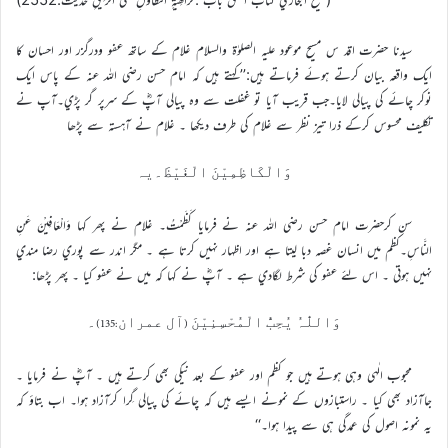
سيدنا حضرت اقد س مسيح موعود عليہ الصلوٰة والسلام غلام کے ساتھ عفو ودرگزر اور احسان کا
ايک واقعہ بيان کرتے ہوئے فرماتے ہيں:’’کہتے ہيں کہ امام حسن رضي اللہ عنہ کے پاس ايک
نوکر چائے کي پيالي لايا۔جب قريب آيا تو غفلت سے وہ پيالي آپؓ کے سرپر گر پڑي۔آپ نے
تکليف محسوس کرکے ذرا تيز نظر سے غلام کي طرف ديکھا ۔ غلام نے آہستہ سے پڑھا
وَالْکَاظِمِيْنَ الْغَيْظَ۔يہ
سن کرحضرت امام حسن رضي اللہ عنہ نے فرمايا کَظَمْتُ۔ غلام نے پھر کہا وَالْعَافِيْنَ عَنِ
النَّاسِ۔کظم ميں انسان غصہ دبا ليتا ہے اور اظہار نہيں کرتا ہے ۔ مگر اندر سے پوري رضا مندي
نہيں ہوتي ۔ اس لئے عفو کي شرط لگادي ہے ۔ آپؓ نے کہا کہ ميں نے عفو کيا ۔ پھر پڑھا:
وَاللّٰہُ يُحِبُّ الْمُحْسِنِيْنَ (آل عمران:135)۔
محبوب الٰہي وہي ہوتے ہيں جو کظم اور عفو کے بعد نيکي بھي کرتے ہيں ۔ آپؓ نے فرمايا ۔
جاآزاد بھي کيا ۔ راستبازوں کے نمونے ايسے ہيں کہ چائے کي پيالي گِرا کرآزاد ہوا۔ اب بتاؤ کہ
يہ نمونہ اصول کي عمدگي ہي سے پيدا ہوا۔‘‘