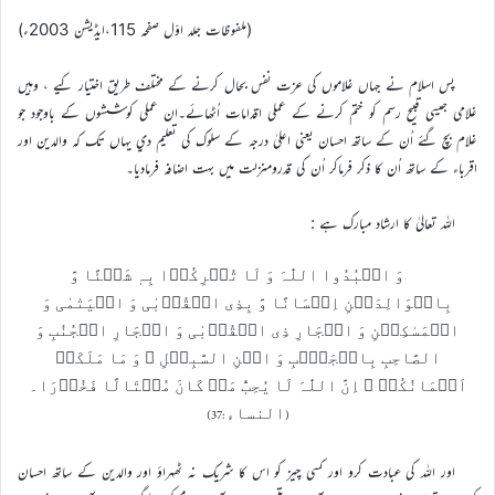
(ملفوظات جلد اوّل صفحہ 115،ايڈيشن 2003ء)
پس اسلام نے جہاں غلاموں کي عزت نفس بحال کرنے کے مختلف طريق اختيار کیے ، وہيں
غلامي جيسي قبيح رسم کو ختم کرنے کے عملي اقدامات اُٹھائے۔ان عملي کوششوں کے باوجود جو
غلام بچ گئے اُن کے ساتھ احسان يعني اعليٰ درجہ کے سلوک کي تعليم دي يہاں تک کہ والدين اور
اقرباء کے ساتھ اُن کا ذکر فرماکر اُن کي قدرومنزلت ميں بہت اضافہ فرماديا۔
اللہ تعاليٰ کا ارشاد مبارک ہے :
وَ اعۡبُدُوا اللّٰہَ وَ لَا تُشۡرِکُوۡا بِہٖ شَیۡئًا وَّ
بِالۡوَالِدَیۡنِ اِحۡسَانًا وَّ بِذِی الۡقُرۡبٰی وَ الۡیَتٰمٰی وَ
الۡمَسٰکِیۡنِ وَ الۡجَارِ ذِی الۡقُرۡبٰی وَ الۡجَارِ الۡجُنُبِ وَ
الصَّاحِبِ بِالۡجَنۡۢبِ وَ ابۡنِ السَّبِیۡلِ ۙ وَ مَا مَلَکَتۡ
اَیۡمَانُکُمۡ ؕ اِنَّ اللّٰہَ لَا یُحِبُّ مَنۡ کَانَ مُخۡتَالًا فَخُوۡرَا۔
(النساء:37)
اور اللہ کی عبادت کرو اور کسی چیز کو اس کا شریک نہ ٹھہراؤ اور والدین کے ساتھ احسان