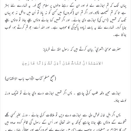
یہاں تک کہ تم اجازت لے لو اور ان کے رہنے والوں پر سلام بھیج لو۔ یہ تمہارے لئے بہتر
ہے تا کہ تم نصیحت پکڑو۔اور اگر تم ان (گھروں) میں کسی کو نہ پاؤ تو اُن میں داخل نہ ہو یہاں
تک کہ تمہیں (اس کی) اجازت دی جائے۔ اور اگر تمہیں کہا جائے واپس چلے جاؤ تو واپس چلے
جایا کرو۔ تمہارے لئے یہ بات زیادہ پاکیزگی کا موجب ہے۔ اور اللہ اُسے، جو تم کرتے ہو، خوب
جانتا ہے۔
حضرت موسيٰ اشعري ؓ بيان کرتے ہيں کہ رسول اللہؐ نے فرمايا:
الاِسْتِئْذَانُ ثَلَاثٌ فَاِنْ اُذِنَ لَکَ وَاِلَّا فَارْجِعْ
(صحيح مسلم کتاب الآداب بَاب الاسْتئذان)
اجازت تين دفعہ طلب کرني چاہیے ۔ پس اگر تمہيں اجازت دے دي جائے تو ٹھيک ورنہ
لوٹ جاؤ۔
پس اگر اہل خانہ خوش دلي سے اجازت دے ديں تو ملاقات کرلي جائے ، ورنہ بغير کسي گلے
شکوے کے واپس چلے جانا چاہیے کيونکہ يہ اللہ تعاليٰ اور اُس کے رسول ؐکي قائم کردہ حدود ہيں
جن کا احترام ہر مسلمان پر واجب ہے۔اسي ميں ہمارے ليے خيروبرکت اور بھلائي پنہاں ہے ۔