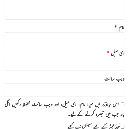
*
نام
*
ای میل
*
ویب‌ سائٹ
اس براؤزر میں میرا نام، ای میل، اور ویب سائٹ محفوظ رکھیں اگلی
بار جب میں تبصرہ کرنے کےلیے۔
نیوز لیٹر کے لیے سبسکرائب کیجیے