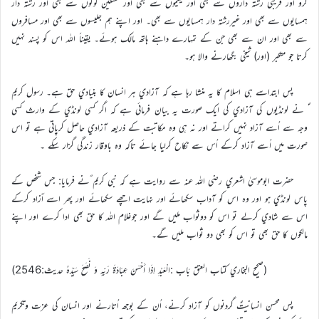
کرو اور قریبی رشتہ داروں سے بھی اور یتیموں سے بھی اور مسکین لوگوں سے بھی اور رشتہ دار
ہمسایوں سے بھی اور غیررشتہ دار ہمسایوں سے بھی۔ اور اپنے ہم جلیسوں سے بھی اور مسافروں
سے بھی اور ان سے بھی جن کے تمہارے داہنے ہاتھ مالک ہوئے۔ یقیناً اللہ اس کو پسند نہیں
کرتا جو متکبر (اور) شیخی بگھارنے والا ہو۔
پس ابتداسے ہي اسلام کا يہ منشا رہا ہے کہ آزادي ہر انسان کا بنيادي حق ہے۔ رسول کريم
ؐ نے لونڈيوں کي آزادي کي ايک صورت يہ بيان فرمائي ہے کہ اگر کسي لونڈي کے وارث کسي
وجہ سے اُسے آزاد نہيں کراتے اور نہ ہي وہ مکاتبت کے ذريعہ آزادي حاصل کرپاتي ہے تو اس
صورت ميں اُسے آزاد کرکے اُس سے نکاح کرليا جائے تاکہ وہ باوقار زندگي گزار سکے ۔
حضرت ابوموسيٰ اشعري رضي اللہ عنہ سے روايت ہے کہ نبي کریم ؐنے فرمايا: جس شخص کے
پاس لونڈي ہو اور وہ اس کو آداب سکھائے اور نہايت اچھے سکھائے اور پھر اسے اۤزاد کرکے
اس سے شادي کرلے تو اس کو دوثواب مليں گے اور جوغلام اللہ کا حق بھي ادا کرے اور اپنے
مالکوں کا حق بھي تو اس کو بھي دو ثواب مليں گے۔
(صحيح البخاري کتاب العتق بَاب :الْعَبْدِ اِذَا أَحْسَنَ عِبَادَةَ رَبِّہِ وَ نَصَحَ سَيِّدَہُ حديث:2546)
پس محسن انسانيتؐ گردنوں کو آزاد کرنے، اُن کے بوجھ اُتارنے اور انسان کي عزت وتکريم