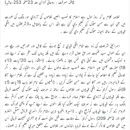
(چشمہ معرفت ، روحاني خزائن جلد 23صفحہ 253،حاشيہ)
خلاصہ کلام يہ کہ روز اوّل سے اسلام کا نصب العين غلاموں کي آزادي اور جنگ کي صورت
ميں بھي اُن سے حسن سلوک کي تعليم دي گئي ہے جبکہ اس کے بالمقابل ديگرشريعتوں ميں جنگي
قيديوں کے ساتھ بہیمانہ سلوک کي تعليم دي گئي ہے ۔
اسرائيلي شريعت کي رُو سے تمام جنگي قيدي تہ تيغ ہونے کے قابل اور عورتيں اور بچے اور
ان کے اموال سب غنيمت اور حق حلال قرار دیے گئے ہيں بلکہ يہاں تک حکم ہے کہ اپنے دُور
و نزديک دشمنوں ميں سے کوئي ذي نفس جيتا نہ چھوڑا جائے۔ (استثناء باب 20آيات 13تا
18) حضرت عيسيٰ عليہ السلام سے منسوب ہونے والوں نے بھي يہي راہ اختيار کي ہے ۔ اگر
عيسائي تعليم کا مطالعہ کيا جائے تو پولوس نے زيادہ سے زيادہ يہ تلقين کي ہے کہ غلام اپنے آقا
کے فرمانبردار رہيں اور آقا اُن سے حسن سلوک کريں ۔ (افسيوں کے نام خط باب 6آيات 5تا
9)جبکہ رسول کريم ؐنے جنگي قيديوں اور غلاموں کے ساتھ نہ صرف نيک سلوک کي نصيحت فرمائي
ہے بلکہ قيديوں کي آزادي کے احکام صادر فرمائے ۔ تاريخ سے پتہ چلتا ہے کہ صحابہ کرامؓ نے
جنگ بدر کے قيديوں سے نہ صرف نيک سلوک کيا بلکہ انہوں نے اپنے آپ کو اچھي خوراک سے
محروم رکھ کر اپنے قيديوں کوترجيح دي ۔ (السيرة النبوية لابن ہشام ذکر ائسري قريش مقتل النضرو
عقبة جزء 2صفحہ 209) رسول کريم ؐ نے وفات سے قبل اپني اُمت کو جو آخري نصيحت فرمائي اُس
ميں بھي غلاموں کا ذکر کرتے ہوئے فرمايا :نمازوں اور غلاموں کے متعلق ميري تعليم کو نہ بھولنا۔