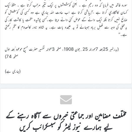
سورہ فاتحہ ميں فرمايا کہ وہ رحيم ہے ۔ يعني کوششوں پر نيک نتيجہ مرتب کرتا ہے ۔ مثلاً ايک
کسان کاشتکاري کرتا ہے ،آبپاشي کرتا ہے اب عادت اللہ جاري ہے وہ کسي کي کوشش کو
ضائع نہيں کرتا بلکہ ايک دانے کے عوض کئي دانے ديتا ہے۔کسي پوشيدہ حکمت يا کاشت کار کي
بدعملي کي وجہ سے فصل برباد ہوجائے تو يہ عليحدہ بات ہے۔ يہ شاذو نادر کالمعدوم کا حکم رکھتي
ہے۔‘‘
(بدرنمبر 25جلد 7مورخہ 25؍جون 1908ء صفحہ 3بحوالہ تفسير حضرت مسيح موعود ؑجلد اوّل
صفحہ 74)
(جاری ہے)
مختلف مضامین اور جماعتی خبروں سے آگاہ رہنے کے
لیے ہمارے نیوز لیٹر کو سبسکرائب کریں