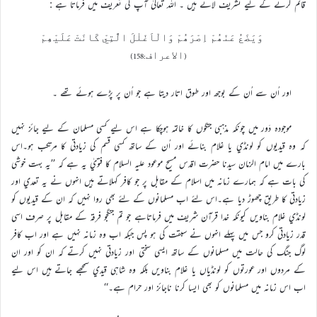
قائم کرنے کے ليے تشريف لائے ہيں ۔ اللہ تعاليٰ آپ کي تعريف ميں فرماتا ہے :
وَيَضَعُ عَنْھُمْ اِصْرَھُمْ وَالْاَغْلٰلَ الَّتِيْ کَانَتْ عَلَيْھِمْ
(الاعراف:158)
اور اُن سے اُن کے بوجھ اور طوق اتار ديتا ہے جو اُن پر پڑے ہوئے تھے ۔
موجودہ دَور ميں چونکہ مذہبي جنگوں کا خاتمہ ہوچکا ہے اس ليے کسي مسلمان کے ليے جائز نہيں
کہ وہ قيديوں کو لونڈي يا غلام بنائے اور اُن کے ساتھ کسي قسم کي زيادتي کا مرتکب ہو۔اس
بارے ميں امام الزمان سيدنا حضرت اقدس مسيح موعود عليہ السلام کا فتويٰ يہ ہے کہ ’’يہ بہت خوشي
کي بات ہے کہ ہمارے زمانہ ميں اسلام کے مقابل پر جو کافر کہلاتے ہيں انہوں نے يہ تعدي اور
زيادتي کا طريق چھوڑ ديا ہے۔اس لئے اب مسلمانوں کے لئے بھي روا نہيں کہ ان کے قيديوں کو
لونڈي غلام بناويں کيونکہ خدا قرآن شريف ميں فرماتاہے جو تم جنگجو فرقہ کے مقابل پر صرف اسي
قدر زيادتي کرو جس ميں پہلے انہوں نے سبقت کي ہو پس جبکہ اب وہ زمانہ نہيں ہے اور اب کافر
لوگ جنگ کي حالت ميں مسلمانوں کے ساتھ ايسي سختي اور زيادتي نہيں کرتے کہ ان کو اور ان
کے مردوں اور عورتوں کو لونڈياں يا غلام بناويں بلکہ وہ شاہي قيدي سمجھے جاتے ہيں اس لیے
اب اس زمانہ ميں مسلمانوں کو بھي ايسا کرنا ناجائز اور حرام ہے۔‘‘