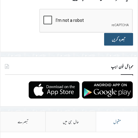
موبائل فون ایپ
مقبول
حال ہی میں
تبصرے