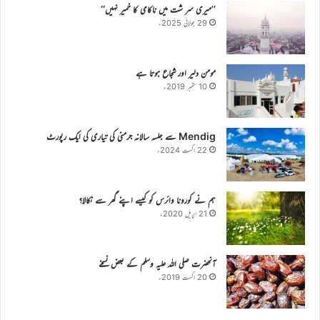
’’میری سر شت میں ناکامی کا خمیر نہیں‘‘
29 جولائی 2025ء
مومن دلیر اور شجاع ہوتا ہے
10 ستمبر 2019ء
Mendig سے جلسہ سالانہ جرمنی کی تیاری کی ایک رپورٹ
22 اگست 2024ء
ہم نے کورونا وائرس کو کیسے اپنے گھر سے نکالا؟
21 اپریل 2020ء
آنحضرت صلی اللہ علیہ وسلم کے بعض نسخے
20 اگست 2019ء