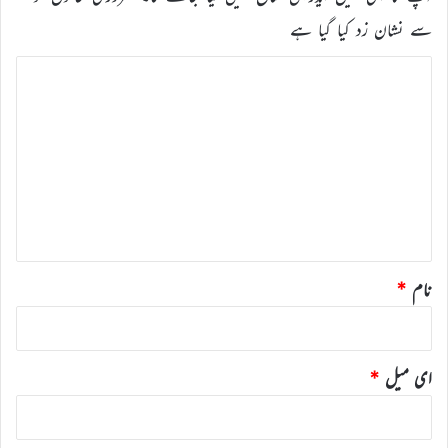
سے نشان زد کیا گیا ہے
ت
ب
ص
ر
ہ
*
نام
*
ای میل
*