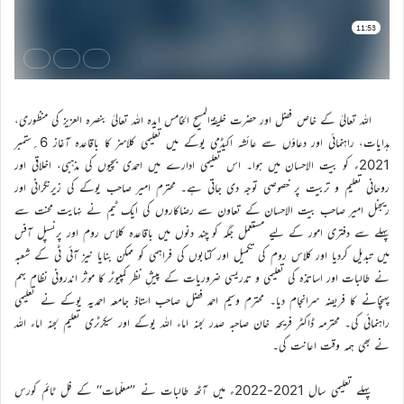
اللہ تعالیٰ کے خاص فضل اور حضرت خلیفۃالمسیح الخامس ایدہ اللہ تعالیٰ بنصرہ العزیز کی منظوری،
ہدایات، راہنمائی اور دعاؤں سے عائشہ اکیڈمی یوکے میں تعلیمی کلاسز کا باقاعدہ آغاز 6؍ستمبر
2021ء کو بیت الاحسان میں ہوا۔ اس تعلیمی ادارے میں احمدی بچیوں کی مذہبی، اخلاقی اور
روحانی تعلیم و تربیت پر خصوصی توجہ دی جاتی ہے۔ محترم امیر صاحب یوکے کی زیرنگرانی اور
ریجنل امیر صاحب بیت الاحسان کے تعاون سے رضاکاروں کی ایک ٹیم نے نہایت محنت سے
پہلے سے دفتری امور کے لیے مستعمل جگہ کو چند دنوں میں باقاعدہ کلاس روم اور پرنسپل آفس
میں تبدیل کردیا اور کلاس روم کی تکمیل اور کتابوں کی فراہمی کو ممکن بنایا نیز آئی ٹی کے شعبہ
نے طالبات اور اساتذہ کی تعلیمی و تدریسی ضروریات کے پیشِ نظر کمپیوٹر کا موثر اندرونی نظام بہم
پہنچانے کا فریضہ سرانجام دیا۔ محترم وسیم احمد فضل صاحب استاذ جامعہ احمدیہ یوکے نے تعلیمی
راہنمائی کی۔ محترمہ ڈاکٹر فریحہ خان صاحبہ صدر لجنہ اماء اللہ یوکے اور سیکرٹری تعلیم لجنہ اماء اللہ
نے بھی ہمہ وقت اعانت کی۔
پہلے تعلیمی سال 2021-2022ء میں آٹھ طالبات نے ’’معلّمات‘‘ کے فل ٹائم کورس