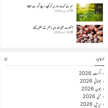
ہم نے کورونا وائرس کو کیسے اپنے گھر سے نکالا؟
21 اپریل 2020ء
آنحضرت صلی اللہ علیہ وسلم کے بعض نسخے
20 اگست 2019ء
آرکائیوز
اگست 2026
جولائی 2026
جون 2026
مئی 2026
اپریل 2026