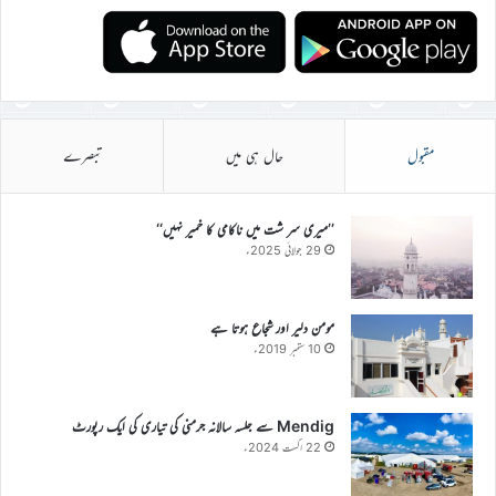
مقبول
حال ہی میں
تبصرے
’’میری سر شت میں ناکامی کا خمیر نہیں‘‘
29 جولائی 2025ء
مومن دلیر اور شجاع ہوتا ہے
10 ستمبر 2019ء
Mendig سے جلسہ سالانہ جرمنی کی تیاری کی ایک رپورٹ
22 اگست 2024ء