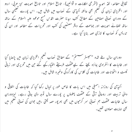
تقابلی مطالعہ، فقہ احمدیہ (شرعی احکامات و قوانین)، تاریخ اسلام اور تاریخ احمدیت نیز عربی، اردو
اور انگریزی زبان کی تعلیم بھی عائشہ اکیڈمی کے نصاب میں شامل ہیں۔ اس پورے تعلیمی سال
کے دوران نصابی مضامین کے مطابق کتب سیدنا حضرت اقدس مسیح موعود علیہ السلام کے ساتھ
ساتھ خلفائے احمدیت اور جماعت کے دیگر مصنفین کی کتب اور تحریرات کے مطالعہ اور ان کی
تدریس کو نصاب کا لازمی حصہ بنایا گیا ہے۔
دوران سال طے شدہ “سمیسٹر سسٹم” کے مطابق نصاب تعلیم انگریزی زبان میں پڑھایا گیا
اور طالبات کا انفرادی جائزہ لینے کے لیےمختلف طریقے اختیارکیے گئے جن میں تحریری اور زبانی
ٹیسٹ و امتحانات اور طالبات کی کلاس کی کارکردگی وغیرہ شامل ہیں۔
اکیڈمی کی روزانہ اسمبلی میں اس بات کا خاص طور پر خیال رکھا گیا کہ طالبات کی اخلاقی و
دینی تربیت اور روحانی ترقی کے مختلف پہلوؤں پر پورے سال توجہ دی جاتی رہے۔ نیزدوران
سال طالبات مختلف ہم نصابی سر گرمیوں میں بھی بھرپور حصہ لیتی رہیں جوان کی نصابی تعلیم میں
بھی نہایت معاون تھیں۔