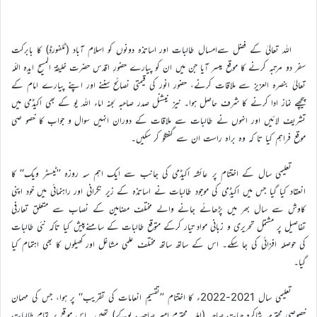
اللہ تعالیٰ کے فضل سےامسال طالبات اور اساتذہ دونوں کو اسلام آباد (ٹلفورڈ) کا بابرکت
سفر دو مرتبہ کرنے کا موقع میسر آیا جن میں ان کو پیارے حضورِ اقدس حضرت خلیفۃ المسیح ایدہ اللّہ
تعالیٰ بنصرہ العزیز سے ملاقات کرنے، حضور انور کی قیمتی نصائح سننے اور اپنے پیارے امام کے
پیچھے نماز ادا کرنے کا شرف حاصل ہوا۔ نیز نیشنل صدر صاحبہ لجنہ اماء اللہ یو کے بھی اکیڈمی میں
تشریف لائیں اور انہوں نے طالبات سے ملاقات کے دوران انہیں سوال و جواب کا خصو صی
موقع فراہم کیا تا کہ وہ براہ راست ان سے گفتگو کر سکیں۔
تعلیمی سال کے اختتام پر عائشہ اکیڈمی کی جانب سے ایک اہم سہ روزہ ’’ٹیسٹر ویک‘‘ کا
انعقاد کیا گیا جس میں اکیڈمی کی موجود طالبات نے اساتذہ کے زیر نگرانی اور راہنمائی میں خود اپنی
کاوش سے سال بھر میں پڑھائے جانے والے مختلف مضامین کے نصاب سے متعلق تعارفی
تفاصیل پر مشتمل تحریری و زبانی مواد تیار کرکے متوقع طالبات کے سامنےپیش کیا تاکہ نئی طالبات
کی حوصلہ افزائی کی جا سکے۔ اس کے ساتھ ساتھ مختلف علمی مشاغل اور کھیلوں کا بھی اہتمام کیا
گیا۔
تعلیمی سال 2021-2022ء کا اختتام ’’تقسیمِ انعامات کی تقریب‘‘ پر ہوا، جس کی مہمان
خصوصی محترمہ شاکرہ حیات صاحبہ (اہلیہ محترم امیر صاحب یوکے) تھیں۔ اس موقع پر تمام طالبات