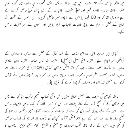
میں داخلہ لیا جن کے نام مندرجہ ذیل ہیں: عائشہ ادریس، ایمن محمود، ہا نیہ ساجد، ملیحہ محمود، روفیہ
مبشر، صاعقہ منان، طاہرہ شبیر اور طوبیٰ حنیف۔ طالبات کے لیے پاس گریڈ حاصل کرنے کے
لیےضروری تھا کہ وہ 60 فیصد یا اس سے زیادہ نمبر حاصل کریں، اس اصول کے تحت اللہ
تعالیٰ کے فضل و کرم سے پانچ طالبات کامیاب قرار پائیں اور انہوں نے سرٹیفیکیٹ حاصل
کیے۔
اکیڈمی میں مندرجہ ذیل تدریسی سٹاف نے اللہ تعالیٰ کے فضل سے درس و تدریس کے
فرائض سر انجام دیے: محترمہ لبنیٰ سہیل (پرنسپل)، محترمہ حفیہ خان صاحبہ، محترمہ نادیہ التاوی
صاحبہ اور خاکسار نفیسہ ریحانہ۔ جب کہ انٹرنیشنل قرآن اکیڈمی (ITQA) کی محترمہ دردانہ احمد
صاحبہ، محترمہ منصورہ اسلم صاحبہ، محترمہ طاہرہ صدیقہ صاحبہ اور محترمہ مینا آرچرڈ صاحبہ نے قرآن
کریم سے متعلق تدریسی ذمہ داریوں کو پورا کرنے کی توفیق پائی۔
عائشہ اکیڈمی کی طرف سے بفضل تعالیٰ بہترین کل وقتی نصابِ تعلیم ترتیب دیا گیا ہے جس
میں قرآن کریم کو صحیح قواعد کے ساتھ پڑھنے اور اس کا ترجمہ سیکھنے کو ایک خاص اہمیت حاصل
ہے۔ اس کے لیے پوری توجہ دی گئی ہے کہ طالبات کو درست تلفظ، ترجمہ، تفسیر اور حفظ کی
تعلیم دی جائے اور اس کے لیے انٹرنیشنل قرآن اکیڈمی کی مذکورہ بالا اساتذہ کی خدمات حاصل
کی گئی ہیں۔ اس کے ساتھ ساتھ منتخب احادیث مع معنی و تشریح، کلام یعنی لٹریچر، مذاہب کا