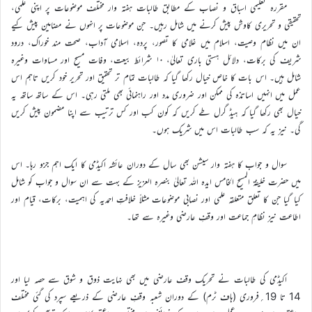
مقررہ تعلیمی اسباق و نصاب کے مطابق طالبات ہفتہ وار مختلف موضوعات پر اپنی علمی،
تحقیقی و تحریری کاوش پیش کرنے میں شامل رہیں۔ جن موضوعات پر انہوں نے مضامین پیش کیے
ان میں نظام وصیت، اسلام میں غلامی کا تصور، پردہ، اسلامی آداب، صحت مند خوراک، درود
شریف کی برکات، دلائل ہستی باری تعالیٰ، ۱۰ شرائط بیعت، وفات مسیح اور مساوات وغیرہ
شامل ہیں۔ اس بات کا خاص خیال رکھا گیا کہ طالبات تمام تر تحقیق اور تحریر خود کریں تاہم اس
عمل میں انہیں اساتذہ کی ممکن اور ضروری مدد اور راہنمائی بھی ملتی رہی۔ اس کے ساتھ ساتھ یہ
خیال بھی رکھا گیا کہ ہیڈ گرل طے کریں کہ کون کب اور کس ترتیب سے اپنا مضمون پیش کریں
گی۔ نیز یہ کہ سب طالبات اس میں شریک ہوں۔
سوال و جواب کا ہفتہ وار سیشن بھی سال کے دوران عائشہ اکیڈمی کا ایک اہم جزو رہا۔ اس
میں حضرت خلیفۃ المسیح الخامس ایدہ اللہ تعالیٰ بنصرہ العزیز کے بہت سے ان سوال و جواب کو شامل
کیا گیا جن کا تعلق متعلقہ علمی اور نصابی موضوعات مثلاً خلافتِ احمدیہ کی اہمیت، برکات، قیام اور
اطاعت نیز نظامِ جماعت اور وقفِ عارضی وغیرہ سے تھا۔
اکیڈمی کی طالبات نے تحریک وقف عارضی میں بھی نہایت ذوق و شوق سے حصہ لیا اور
14 تا 19؍فروری (ہاف ٹرم) کے دوران شعبہ وقفِ عارضی کے ذریعے سپرد کی گئی مختلف