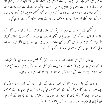
جماعتوں میں مصروفِ عمل رہیں۔ ان کے فرائض میں مختلف جماعتی کام جیسا کہ قرآن کریم اور
لجنہ اماءاللہ و ناصرات الاحمدیہ کی کلاسیں، سوال و جواب، بزرگ لجنہ اماءاللہ سے براہ راست رابطہ
نیز علمی موضوعات مثلاً وصیت اور وفاتِ مسیح وغیرہ پر علمی تحقیقی مضامین پیش کرنا شامل تھا۔
اس کے علاوہ کوئی بھی اضافی خدمت جو وقف عارضی کے دوران درکار تھی اسے بجا لایا گیا۔
اس تعلیمی سال کے دوران طالبات نے اپنی روزانہ کی لازمی اور ضروری نصابی تعلیم کے
ساتھ ساتھ اس بات کو بھی ممکن بنایا کہ تعلیمی اداروں کی روایت کے مطابق ’’عائشہ اکیڈمی
میگزین‘‘ کے شائع کرنے میں علمی و عملی معاونت کریں جو تین اہم زبانوں انگریزی، اردو اور
عربی کے قارئین کی علمی و معلوماتی ضروریات کو پورا کرے۔
دوران سال اکیڈمی میں طالبات اور اساتذہ نے مشترکہ کوشش سے بہت سی دیگر تقریبات
کا بھی اہتمام کیا جن میں گاڈ سمٹ، جلسہ سیرت النبی صلی اللہ علیہ وسلم، یوم حضرت مسیح موعود
علیہ السلام، یوم حضرت مصلح موعود رضی اللہ عنہ اور یومِ خلافت وغیرہ شامل ہیں۔
طالبات کے باہمی ربط و تعلق کو مضبوط بنانے کے لیے ہر ماہ کے آخری جمعۃ المبارک کا
ایک حصہ ان کے عملی مشاغل کے لیے بھی مخصوص کیا گیا۔ اس ضمن میں طالبات نے کلو جمیعاً
اور عید ملن پارٹی جیسی تقریبات کا انعقاد کیا۔ نیز ماحول کی بہتری کے لیے باغبانی کے شعبہ میں
بھی اکیڈمی کی طالبات اور اساتذہ نے عملی پراجیکٹ کا اہتمام کیا۔