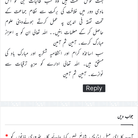
بہت خوش قسمت ہیں وہ سب طالبات جن کو اس
مادی دور میں خلافت کی برکت سے نظام جماعت کے
تحت تفقہ فی الدین پہ عمل کرتے ہوئےدینی علوم
حاصل کر کے معلمات بنیں۔۔ اللہ تعالی ان کو یہ اعزاز
مبارک کرے۔ آمین ثم آمین
سب اساتذہ کرام اور انتظامیہ شکریہ اور مبارک باد کی
مستحق ہیں۔ اللہ تعالی ادارے کو مزید ترقیات سے
نوازے۔ آمین ثم آمین
Reply
جواب دیں
آپ کا ای میل ایڈریس شائع نہیں کیا جائے گا۔
ضروری خانوں کو
*