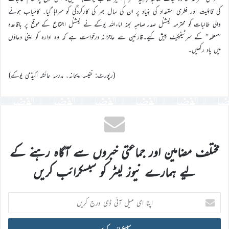
کی قابلیت اور فطری استعداد کی بنیاد پر ان کی سال بھر کی کارکردگی کو سراہا گیا۔ کامیاب ہونے
والی طالبات کو محترمہ نیشنل صدر صاحبہ لجنہ اماءاللہ یوکے نے نیشنل اجتماع کے موقع پر باقاعدہ
’’معلمہ‘‘ کے سرٹیفیکیٹ پیش کیے۔قارئین سے عاجزانہ درخواست ہے کہ وہ ادارہ کو اپنی دعاؤں
میں یاد رکھیں۔
(رپورٹ: نفیسہ ریحانہ۔ مدرسہ عائشہ اکیڈمی یوکے)
مختلف مضامین اور جماعتی خبروں سے آگاہ رہنے کے
لیے ہمارے نیوز لیٹر کو سبسکرائب کریں
اپنا
ای
میل