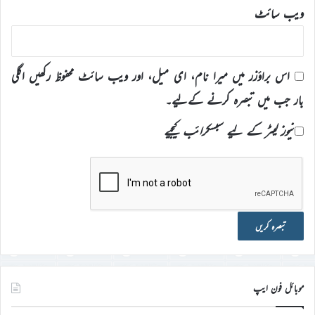
ویب‌ سائٹ
اس براؤزر میں میرا نام، ای میل، اور ویب سائٹ محفوظ رکھیں اگلی
بار جب میں تبصرہ کرنے کےلیے۔
نیوز لیٹر کے لیے سبسکرائب کیجیے
موبائل فون ایپ