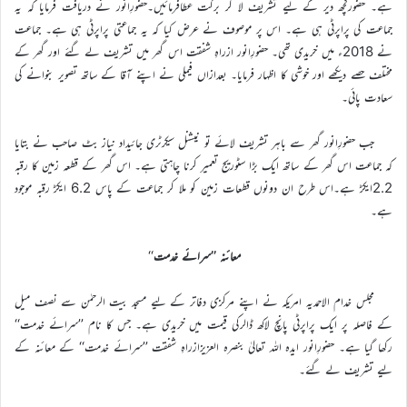
ہے۔ حضورکچھ دیر کے لیے تشریف لا کر برکت عطافرمائیں۔حضورِانور نے دریافت فرمایا کہ یہ
جماعت کی پراپرٹی ہی ہے۔ اس پر موصوف نے عرض کیا کہ یہ جماعتی پراپرٹی ہی ہے۔ جماعت
نے 2018ء میں خریدی تھی۔ حضورِانور ازراہِ شفقت اس گھر میں تشریف لے گئے اور گھر کے
مختلف حصے دیکھے اور خوشی کا اظہار فرمایا۔ بعدازاں فیملی نے اپنے آقا کے ساتھ تصویر بنوانے کی
سعادت پائی۔
جب حضورِانور گھر سے باہر تشریف لائے تو نیشنل سیکرٹری جائیداد نیاز بٹ صاحب نے بتایا
کہ جماعت اس گھر کے ساتھ ایک بڑا سٹوریج تعمیر کرنا چاہتی ہے۔ اس گھر کے قطعہ زمین کا رقبہ
2.2ایکڑ ہے۔اس طرح ان دونوں قطعات زمین کو ملا کر جماعت کے پاس 6.2 ایکڑ رقبہ موجود
ہے۔
معائنہ ’’سرائے خدمت
‘‘
مجلس خدام الاحمدیہ امریکہ نے اپنے مرکزی دفاتر کے لیے مسجد بیت الرحمٰن سے نصف میل
کے فاصلہ پر ایک پراپرٹی پانچ لاکھ ڈالرکی قیمت میں خریدی ہے۔ جس کا نام ’’سرائے خدمت‘‘
رکھا گیا ہے۔ حضورِانور ایدہ اللہ تعالیٰ بنصرہ العزیزازراہِ شفقت ’’سرائے خدمت‘‘ کے معائنہ کے
لیے تشریف لے گئے۔