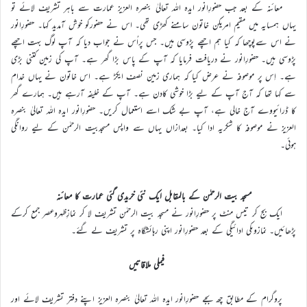
معائنہ کے بعد جب حضورِانور ایدہ اللہ تعالیٰ بنصرہ العزیز عمارت سے باہر تشریف لائے تو
یہاں ہمسایہ میں مقیم امریکن خاتون سامنے کھڑی تھی۔ اس نے حضورکو خوش آمدید کہا۔ حضورِانور
نے اس سےپوچھا کہ کیا ہم اچھے پڑوسی ہیں۔ جس پراُس نے جواب دیا کہ آپ لوگ بہت اچھے
پڑوسی ہیں۔ حضورِانور نے دریافت فرمایا کہ آپ کے پاس بڑا گھر ہے۔ آپ کی زمین کتنی بڑی
ہے۔ اِس پر موصوفہ نے عرض کیا کہ ہماری زمین نصف ایکڑ ہے۔ اس خاتون نے یہاں خدام
سے کہا تھا کہ آج آپ کے لیے بڑا خوشی کادن ہے۔ آپ کے خلیفہ آرہے ہیں۔ ہمارے گھر
کا ڈرائیووے آج خالی ہے، آپ بے شک اسے استعمال کریں۔ حضورِانور ایدہ اللہ تعالیٰ بنصرہ
العزیز نے موصوفہ کا شکریہ ادا کیا۔ بعدازاں یہاں سے واپس مسجدبیت الرحمٰن کے لیے روانگی
ہوئی۔
مسجد بیت الرحمٰن کے بالمقابل ایک نئی خریدی گئی عمارت کا معائنہ
ایک بج کر تیس منٹ پر حضورِانور نے مسجد بیت الرحمٰن تشریف لا کر نمازِظہروعصر جمع کرکے
پڑھائیں۔ نمازوںکی ادائیگی کے بعد حضورِانور اپنی رہائشگاہ پر تشریف لے گئے۔
فیملی ملاقاتیں
پروگرام کے مطابق چھ بجے حضورِانور ایدہ اللہ تعالیٰ بنصرہ العزیز اپنے دفتر تشریف لائے اور