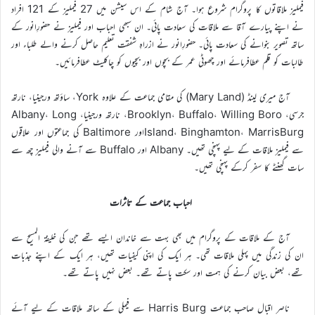
فیملیز ملاقاتوں کا پروگرام شروع ہوا۔ آج شام کے اس سیشن میں 27 فیملیز کے 121 افراد
نے اپنے پیارے آقا سے ملاقات کی سعادت پائی۔ ان سبھی احباب اور فیملیز نے حضورِانور کے
ساتھ تصویر بنوانے کی سعادت پائی۔ حضورِانور نے ازراہِ شفقت تعلیم حاصل کرنے والے طلباء اور
طالبات کو قلم عطافرمائے اور چھوٹی عمر کے بچوں اور بچیوں کو چاکلیٹ عطافرمائیں۔
آج میری لینڈ (Mary Land) کی مقامی جماعت کے علاوہ York، ساؤتھ ورجینیا، نارتھ
جرسی، Brooklyn، Buffalo، Willing Boro، نارتھ ورجینیا، Albany، Long
Island، Binghamton، MarrisBurgاور Baltimore کی جماعتوں اور علاقوں
سے فیملیز ملاقات کے لیے پہنچی تھیں۔ Albany اور Buffalo سے آنے والی فیملیز چھ سے
سات گھنٹے کا سفر کرکے پہنچی تھیں۔
احباب جماعت کے تاثرات
آج کے ملاقات کے پروگرام میں بھی بہت سے خاندان ایسے تھے جن کی خلیفۃ المسیح سے
ان کی زندگی میں پہلی ملاقات تھی۔ ہر ایک کی اپنی کیفیات تھیں، ہر ایک کے اپنے جذبات
تھے، بعض بیان کرنے کی ہمت اور سکت پاتے تھے۔ بعض نہیں پاتے تھے۔
ناصر اقبال صاحب جماعت Harris Burg سے فیملی کے ساتھ ملاقات کے لیے آئے