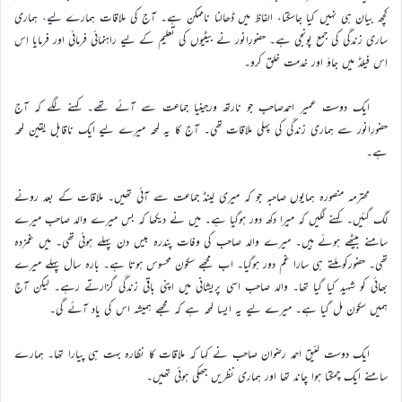
کچھ بیان ہی نہیں کیا جاسکتا، الفاظ میں ڈھالنا ناممکن ہے۔ آج کی ملاقات ہمارے لیے، ہماری
ساری زندگی کی جمع پونجی ہے۔ حضورِانور نے بیٹیوں کی تعلیم کے لیے راہنمائی فرمائی اور فرمایا اِس
اِس فیلڈ میں جاؤ اور خدمت خلق کرو۔
ایک دوست عمیر احمدصاحب جو نارتھ ورجینیا جماعت سے آئے تھے۔ کہنے لگے کہ آج
حضورِانور سے ہماری زندگی کی پہلی ملاقات تھی۔ آج کا یہ لمحہ میرے لیے ایک ناقابل یقین لمحہ
ہے۔
محترمہ منصورہ ہمایوں صاحبہ جو کہ میری لینڈ جماعت سے آئی تھیں۔ ملاقات کے بعد رونے
لگ گئیں۔ کہنے لگیں کہ میرا دکھ دور ہوگیا ہے۔ میں نے دیکھا کہ بس میرے والد صاحب میرے
سامنے بیٹھے ہوئے ہیں۔ میرے والد صاحب کی وفات پندرہ بیس دن پہلے ہوئی تھی۔ میں غمزدہ
تھی۔ حضورکو ملتے ہی سارا غم دور ہوگیا۔ اب مجھے سکون محسوس ہوتا ہے۔ بارہ سال پہلے میرے
بھائی کو شہید کیا گیا تھا۔ والد صاحب اسی پریشانی میں اپنی باقی زندگی گزارتے رہے۔ لیکن آج
ہمیں سکون مل گیا ہے۔ میرے لیے یہ ایسا لمحہ ہے کہ مجھے ہمیشہ اس کی یاد آئے گی۔
ایک دوست لئیق احمد رضوان صاحب نے کہا کہ ملاقات کا نظارہ بہت ہی پیارا تھا۔ ہمارے
سامنے ایک چمکتا ہوا چاند تھا اور ہماری نظریں جھکی ہوئی تھیں۔