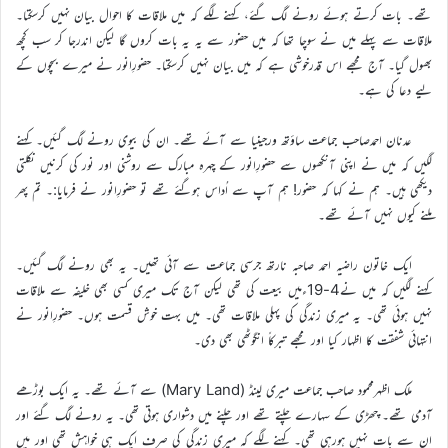
تھے۔ بات کرتے ہوئے رونے لگ گئے، کہنے لگے کہ میں ملاقات کا احوال بیان نہیں کرسکتا۔
ملاقات سے پہلے میں نے سوچا تھا کہ میں حضور سے یہ یہ بات کروں گا لیکن اندرجا کر سب کچھ
بھول گیا۔ آج مجھے اس قدرخوشی ہے کہ میں بیان نہیں کرسکتا۔ حضورِانور نے میرے بچوں کے
لیے دعا کی ہے۔
عدنان احمدصاحب جماعت ساؤتھ ورجینیا سے آئے تھے۔ ان کی بیوی رونے لگ گئیں۔ کہنے
لگیں کہ میں نے اپنی آنکھوں سے حضورِانور کے چہرہ مبارک سے روشنی اور نور کی کرنیں نکلتی
دیکھی ہیں۔ ہم نے کہا کہ حضور! ہم آپ سے اُداس ہوگئے تھے تو حضورِانور نے فرمایا:۔ تم پھر
ملنے کیوں نہیں آئے تھے۔
ایک خاتون راضیہ احمد صاحبہ نارتھ جرسی جماعت سے آئی تھیں۔ یہ بھی رونے لگ گئیں۔
کہنے لگیں کہ میں نے4-19ءمیں بیعت کی تھی لیکن آج تک میری کسی بھی خلیفہ سے ملاقات
نہیں ہوئی تھی۔ یہ میری زندگی کی پہلی ملاقات تھی۔ میں بہت خوش قسمت ہوں۔ حضورِانور نے
انتہائی شفقت کا اظہار کیا اور مجھے تبرکاً انگوٹھی بھی دی۔
ملک اظہرمحمود صاحب جماعت میری لینڈ (Mary Land) سے آئے تھے۔ یہ ایک بوڑھے
آدمی تھے۔ چھڑی کے سہارے چلتے تھے اور چلنے میں دشواری ہوتی تھی۔ یہ رونے لگ گئے اور
ان سے بات نہیں ہورہی تھی۔ کہنے لگے کہ میری زندگی کی صرف ایک ہی خواہش تھی اور میں