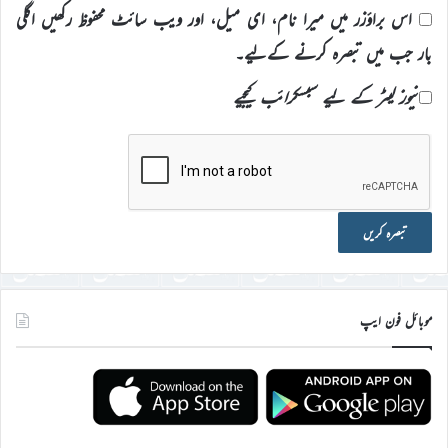
اس براؤزر میں میرا نام، ای میل، اور ویب سائٹ محفوظ رکھیں اگلی
بار جب میں تبصرہ کرنے کےلیے۔
نیوز لیٹر کے لیے سبسکرائب کیجیے
موبائل فون ایپ