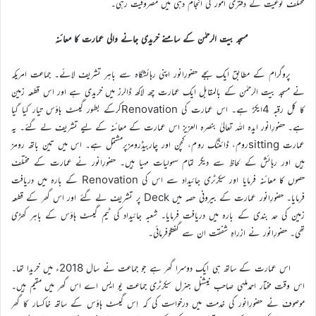
مختلف نوعیت کے دفتری امور کی انجام دہی میں مصروفیت رہی۔
مسجد بیت الرحمٰن کے سامنے خریدی جانے والی عمارت کا معائنہ
پروگرام کے مطابق ایک بجے حضورِانور اپنی رہائشگاہ سے باہر تشریف لائے۔ جماعت امریکہ
نے مسجد بیت الرحمٰن کے بالمقابل ایک عمارت چھ لاکھ ڈالرز میں خریدی ہے اور اس قطعہ زمین
کا کل رقبہ 4ایکڑ ہے۔ اس عمارت کی Renovationکرکے بطور گیسٹ ہاؤس تیار کیا گیا
ہے۔ حضورِانور ایدہ اللہ تعالیٰ بنصرہ العزیز اس عمارت کے معائنہ کے لیے تشریف لے گئے۔ یہ
عمارت sittingروم، ڈائننگ روم، کچن اور چاربیڈرومزپرمشتمل ہے۔ اس میں تین باتھ رومز
ہیں اور رہائش کے لحاظ سے دیگر تمام سہولیات مہیا ہیں۔ حضورِانور نے عمارت کے مختلف
حصوں کا معائنہ فرمایا اور سیکرٹری جائیداد سے اس کی Renovation کے بارہ میں دریافت
فرمایا۔ حضورِانور عمارت کے بیرونی حصہ میں Deck پر تشریف لے گئے اور اس گھر کے قطعہ
زمین کی حد بندی کے بارہ میں دریافت فرمایا۔ شعبہ جائیداد کی ٹیم گیسٹ ہاؤس کے باہر کھڑی
تھی۔ حضورِانور نے ازراہِ شفقت ان سے گفتگوفرمائی۔
اس عمارت کے ساتھ ہی ایک دوسرا گھر ہے جو جماعت نے سال 2018ء میں خریدا تھا۔
اس وقت مختار احمدملہی صاحب نیشنل جنرل سیکرٹری جماعت یو ایس اے اس گھر میں مقیم ہیں۔
موصوف نے حضورِانور کی خدمت میں درخواست کی کہ اِس گیسٹ ہاؤس کے ساتھ خاکسار کا گھر