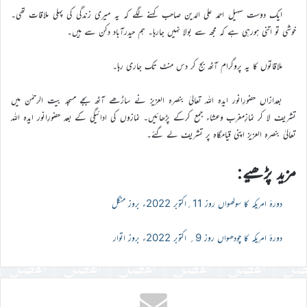
ایک دوست سہیل احمد علی الدین صاحب کہنے لگے کہ یہ میری زندگی کی پہلی ملاقات تھی۔
خوشی تو اتنی ہورہی ہے کہ مجھ سے بولا نہیں جارہا۔ ہم حیدرآباد دکن سے ہیں۔
ملاقاتوں کا یہ پروگرام آٹھ بج کر دس منٹ تک جاری رہا۔
بعدازاں حضورِانور ایدہ اللہ تعالیٰ بنصرہ العزیز نے ساڑھے آٹھ بجے مسجد بیت الرحمٰن میں
تشریف لا کر نمازِمغرب وعشاء جمع کرکے پڑھائیں۔ نمازوں کی ادائیگی کے بعد حضورِانور ایدہ اللہ
تعالیٰ بنصرہ العزیز اپنی قیامگاہ پر تشریف لے گئے۔
مزید پڑھیے:
دورۂ امریکہ کا سولھواں روز 11؍اکتوبر 2022ء بروز منگل
دورۂ امریکہ کا چودھواں روز 9؍ اکتوبر 2022ء بروز اتوار