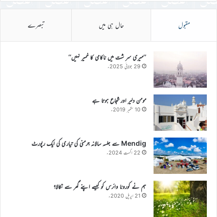
مقبول
حال ہی میں
تبصرے
’’میری سر شت میں ناکامی کا خمیر نہیں‘‘
29 جولائی 2025ء
مومن دلیر اور شجاع ہوتا ہے
10 ستمبر 2019ء
Mendig سے جلسہ سالانہ جرمنی کی تیاری کی ایک رپورٹ
22 اگست 2024ء
ہم نے کورونا وائرس کو کیسے اپنے گھر سے نکالا؟
21 اپریل 2020ء