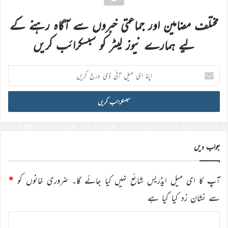
مختلف مضامین اور جماعتی خبروں سے آگاہ رہنے کے
لیے ہمارے نیوز لیٹر کو سبسکرائب کریں
اپنا
ای
میل
آئی
ڈی
درج
کریں
جواب دیں
آپ کا ای میل ایڈریس شائع نہیں کیا جائے گا۔
ضروری خانوں کو
*
سے نشان زد کیا گیا ہے
ت