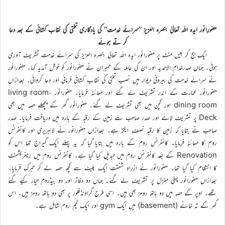
حضورِانور ایدہ اللہ تعالیٰ بنصرہ العزیز ’’سرائے خدمت‘‘ کی یادگاری تختی کی نقاب کشائی کے بعد دعا
کر تے ہوئے
ایک بج کر بیس منٹ پر حضورِانور ایدہ اللہ تعالیٰ بنصرہ العزیز کی سرائے خدمت تشریف آوری
ہوئی۔ جہاں صدرخدام الاحمدیہ اور ان کی عاملہ کے ممبران نے حضورِانور کو خوش آمدید کہا۔ حضورِانور
نے سرائے خدمت کی بیرونی دیوار میں نصب تختی کی نقاب کشائی فرمائی اور دعا کروائی۔ بعدازاں
حضورِانور عمارت کے اندر تشریف لے گئے اور معائنہ فرمایا۔ حضورِانور living room،
dining room اور کچن میں بھی تشریف لے گئے۔ حضورِانور گھر کے پچھلے حصہ میں بھی
Deck پر تشریف لائے اور صدر صاحب سے زمین کے رقبہ کے بارہ میں دریافت فرمایا۔ صدر
صاحب نے بتایا کہ زمین کا رقبہ نصف ایکڑ ہے۔ بعدازاں حضورِانور نے لائبریری اور کانفرنس
روم کا معائنہ فرمایا۔ کانفرنس روم کے بارہ میں بتایا گیا کہ یہ پہلے ایک گیراج تھا اس کو
Renovation کے بعد کانفرنس روم میں تبدیل کیا گیا ہے۔ کانفرنس روم میں ریفریشمنٹ
کا انتظام کیا گیا تھا۔ حضورِانور نے ازراہِ شفقت ایک پلیٹ سے کچھ حصہ لے کر تبرک فرمایا۔
بعدازاں حضورِانور پہلی منزل پر تشریف لے گئے۔ جہاں دو دفاتر اور دو بیڈروم تیار کیے گئے
تھے۔ اوپر کے حصہ میں دو باتھ رومز بھی ہیں۔ اسی طرح گراؤنڈفلور پر بھی دو باتھ رومز ہیں۔ اس
گھر کے تہ خانے (basement) میں ایک gym اور ایک گیم روم شامل ہے۔