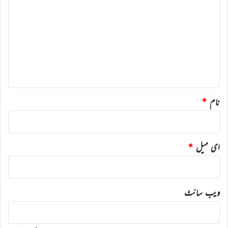
ب
ص
ر
ہ
*
نام
*
ای میل
*
ویب‌ سائٹ