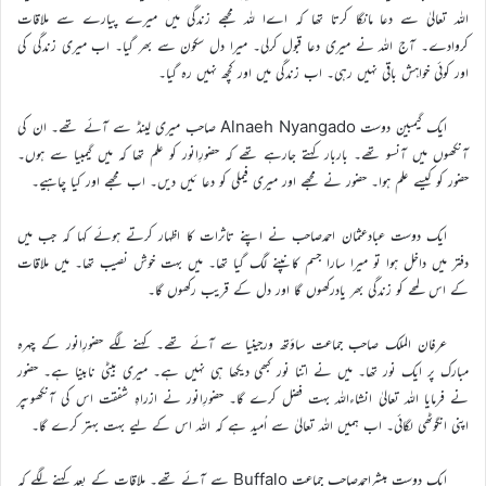
اللہ تعالیٰ سے دعا مانگا کرتا تھا کہ اےا للہ مجھے زندگی میں میرے پیارے سے ملاقات
کروادے۔ آج اللہ نے میری دعا قبول کرلی۔ میرا دل سکون سے بھر گیا۔ اب میری زندگی کی
اور کوئی خواہش باقی نہیں رہی۔ اب زندگی میں اور کچھ نہیں رہ گیا۔
ایک گیمبین دوست Alnaeh Nyangado صاحب میری لینڈ سے آئے تھے۔ ان کی
آنکھوں میں آنسو تھے۔ باربار کہتے جارہے تھے کہ حضورِانور کو علم تھا کہ میں گیمبیا سے ہوں۔
حضور کو کیسے علم ہوا۔ حضور نے مجھے اور میری فیملی کو دعا ئیں دیں۔ اب مجھے اور کیا چاہیے۔
ایک دوست عبادعثمان احمدصاحب نے اپنے تاثرات کا اظہار کرتے ہوئے کہا کہ جب میں
دفتر میں داخل ہوا تو میرا سارا جسم کانپنے لگ گیا تھا۔ میں بہت خوش نصیب تھا۔ میں ملاقات
کے اس لمحے کو زندگی بھر یادرکھوں گا اور دل کے قریب رکھوں گا۔
عرفان الملک صاحب جماعت ساؤتھ ورجینیا سے آئے تھے۔ کہنے لگے حضورِانور کے چہرہ
مبارک پر ایک نور تھا۔ میں نے اتنا نور کبھی دیکھا ہی نہیں ہے۔ میری بیٹی نابینا ہے۔ حضور
نے فرمایا اللہ تعالیٰ انشاءاللہ بہت فضل کرے گا۔ حضورِانور نے ازراہِ شفقت اس کی آنکھوںپر
اپنی انگوٹھی لگائی۔ اب ہمیں اللہ تعالیٰ سے اُمید ہے کہ اللہ اس کے لیے بہت بہتر کرے گا۔
ایک دوست مبشراحمدصاحب جماعت Buffalo سے آئے تھے۔ ملاقات کے بعد کہنے لگے کہ