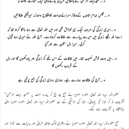
٭…مسجدبیت الرحمٰن کےبالمقابل خریدی جانےوالی ایک عمارت کامعائنہ
٭…مجلس خدام الاحمدیہ کےدفاتر،سرائےخدمت کاافتتاح ومعائنہ نیزفیملی ملاقاتیں
٭…میری زندگی کی صرف ایک ہی خواہش تھی اور میں اللہ تعالیٰ سے دعا مانگا کرتا تھا کہ
اےا للہ مجھے زندگی میں میرے پیارے سے ملاقات کروادے۔ آج اللہ نے میری دعا قبول
کرلی۔ میرا دل سکون سے بھر گیا
٭…میں بہت خوش نصیب تھا۔ میں ملاقات کے اس لمحے کو زندگی بھر یادرکھوں گا اور دل
کے قریب رکھوں گا
٭…آج کی ملاقات ہمارے لیے، ہماری ساری زندگی کی جمع پونجی ہے
حضورِانور ایدہ اللہ تعالیٰ بنصرہ العزیز نے صبح چھ بج کر پندرہ منٹ پر ’’مسجد بیت الرحمٰن‘‘
تشریف لا کر نماز فجر پڑھائی۔ نماز کی ادائیگی کے بعد حضورِانور ایدہ اللہ تعالیٰ بنصرہ العزیز اپنی
رہائشگاہ پر تشریف لے گئے۔
صبح حضورِانور ایدہ اللہ تعالیٰ بنصرہ العزیز نے دفتری ڈاک ملاحظہ فرمائی اور ہدایات سے نوازا اور