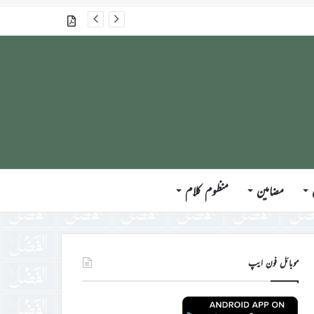
جلسہ سالانہ برطانیہ ۲۰۲۶ء کے موقع پر حضورِ انور ایّدہ الله تعالیٰ بنصرہ العزیز کی مختلف ممالک کے وفود، مہمانان ، نَو مبائعین اور نمائندگان سے ملاقاتوں اور بصیرت افروز راہنمائی کا مختصر اجمالی خاکہ
گذشتہ شمارے
مضامین
منظوم کلام
موبائل فون ایپ