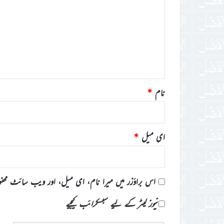
ص
ر
ہ
*
نام
*
ای میل
*
اس براؤزر میں میرا نام، ای میل، اور ویب سائٹ محف
نیوز لیٹر کے لیے سبسکرائب کیجیے