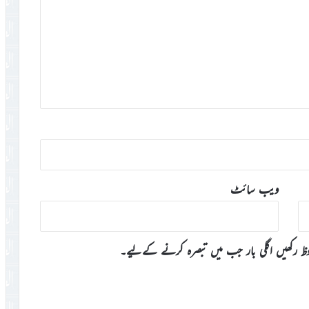
ویب‌ سائٹ
وظ رکھیں اگلی بار جب میں تبصرہ کرنے کےلیے۔