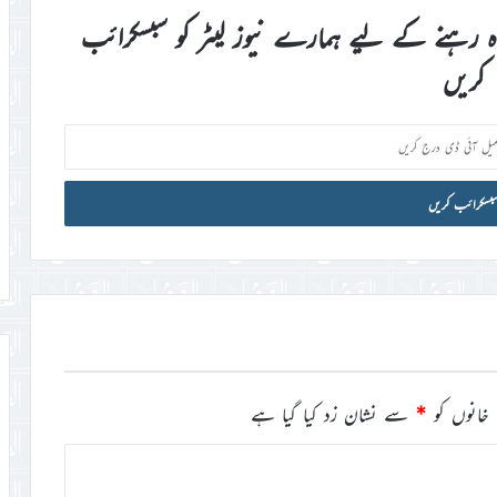
اہ رہنے کے لیے ہمارے نیوز لیٹر کو سبسکرائب
کریں
خانوں کو
*
سے نشان زد کیا گیا ہے