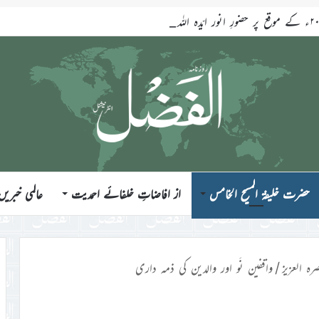
حضرت خلیفۃ المسیح الخامس
از افاضاتِ خلفائے احمدیت
عالمی خبریں
رہ العزیز
/
واقفین نَو اور والدین کی ذمہ داری