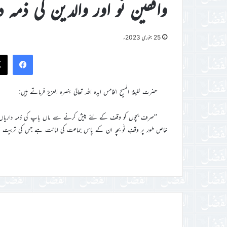
واقفین نَو اور والدین کی ذمہ 
25 جنوری 2023ء
ook
حضرت خلیفۃ المسیح الخامس ایدہ اللہ تعالیٰ بنصرہ العزیز فرماتے ہیں:
’’صرف بچوں کو وقف کے لئے پیش کرنے سے ماں باپ کی ذمہ داریاں ختم نہ
خاص طور پر وقفِ نَو بچہ ان کے پاس جماعت کی امانت ہے جس کی تربیت او