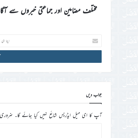
مختلف مضامین اور جماعتی خبروں سے آگ
اپنا
ای
میل
آئی
ڈی
درج
کریں
جواب دیں
آپ کا ای میل ایڈریس شائع نہیں کیا جائے گا۔
ضروری 
ت
ب