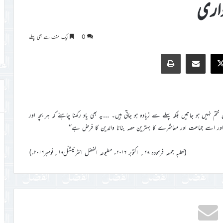
داری
0
ایک منٹ سے بھی پہلے
Print
Share via Email
Faceb
X
یں ہو جاتیں بلکہ پہلے سے زیادہ ہو جاتی ہیں۔ …یہ بھی یاد رکھنا چاہئے کہ ہر بچہ اور
ر اسے جماعت اور معاشرے کا بہترین حصہ بنانا والدین کا فرض ہے‘‘
(خطبہ جمعہ فرمودہ ۲۸؍ اکتوبر ۲۰۱۶ء مطبوعہ الفضل انٹرنیشنل۱۸؍نومبر۲۰۱۶ء)