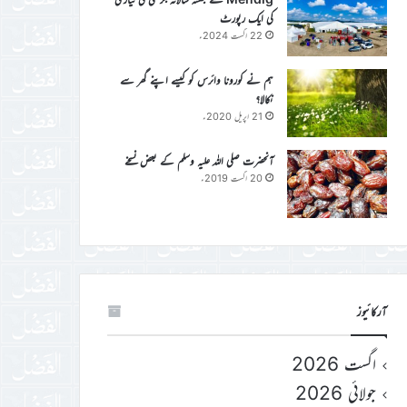
کی ایک رپورٹ
22 اگست 2024ء
ہم نے کورونا وائرس کو کیسے اپنے گھر سے
نکالا؟
21 اپریل 2020ء
آنحضرت صلی اللہ علیہ وسلم کے بعض نسخے
20 اگست 2019ء
آرکائیوز
اگست 2026
جولائی 2026