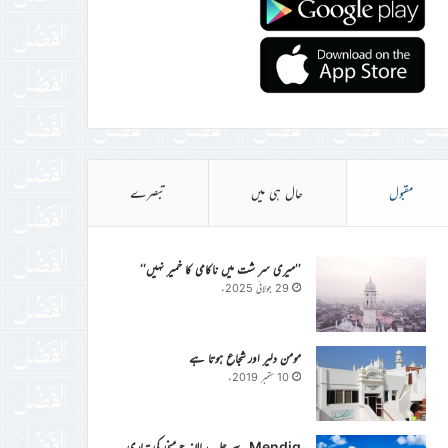
مقبول
حال ہی میں
تبصرے
’’میری سر شت میں ناکامی کا خمیر نہیں‘‘
29 جولائی 2025ء
مومن دلیر اور شجاع ہوتا ہے
10 ستمبر 2019ء
Mendig سے جلسہ سالانہ جرمنی کی تیاری