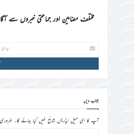
مختلف مضامین اور جماعتی خبروں سے آگ
اپنا
ای
میل
آئی
ڈی
درج
کریں
جواب دیں
آپ کا ای میل ایڈریس شائع نہیں کیا جائے گا۔
ضروری 
ت