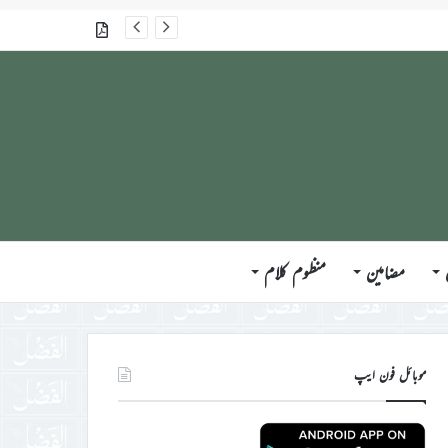
گذشتہ شمارے
مضامین
منظوم کلام
موبائل فون ایپ