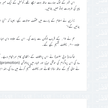
اس شہر کے لوگ ہمارے ساتھ بہت اچھے تھے۔کونسل کے ایک ممبر ہمارے پ
چیز کی ضرورت ہوتو ہمیں بتائیں۔
زائرین نے اسلام کے بارے میں مختلف سوالات کیے، جیسا کہ ’ کیا اللہ 
جائیں گے؟‘
ہم نے ۲۵؍ کے قریب لوگوں سے بات کی۔ اس کے علاوہ دس احبا
علاوہ ۳۰۰؍ پمفلٹ تقسیم کیے گئے۔
خاکسار( مربی سلسلہ) نے اس پراجیکٹ کے انتظامی کام سرانجام دی
مد
نے اپنی ٹیم کے ساتھ سٹالز لگانے اور پمفلٹ تقسیم کرنے میں مدد کی۔اللہ 