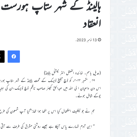
ہالینڈ کے شہر ستاپ ہورست م
انعقاد
13 نومبر 2023ء
ook
(عدیل باسم۔ نمائندہ الفضل انٹر نیشنل ہالینڈ)
۲۹؍ ستمبر ۲۰۲۳ء کو ڈچ تبلیغ ڈیسک کے تحت ہالینڈ کے شہر س
اس دن داعیان ا لی اللہ میں عبدالحق کمپئر صاحب ناظم ڈچ ڈیسک،ان کی اہلیہ ن
یوکے شامل ہوئے۔
ہم نے جو لیفلیٹ استعمال کیا اس پر لکھا ہوا تھا:’’کیا آپ شمعون کی طرح
’’ ابن آدم تمہارے پاس آچکا ہے جیسے روشنی مشرق کی طرف سے آتی