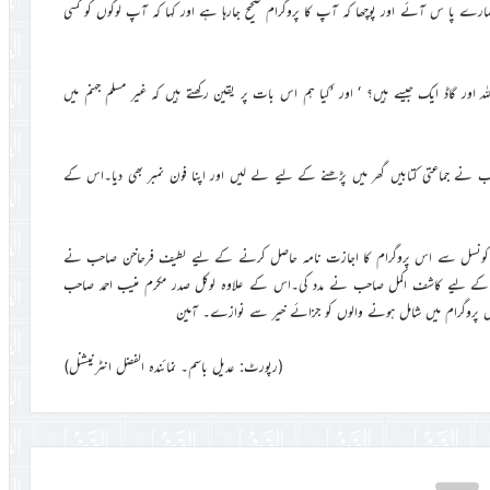
ا س آئے اور پوچھا کہ آپ کا پروگرام صحیح جارہا ہے اور کہا کہ آپ لوگوں کو کسی
اور گاڈ ایک جیسے ہیں؟ ‘ اور ’کیا ہم اس بات پر یقین رکھتے ہیں کہ غیر مسلم جہنم میں
ب نے جماعتی کتابیں گھر میں پڑھنے کے لیے لے لیں اور اپنا فون نمبر بھی دیا۔اس کے
ے۔ کونسل سے اس پروگرام کا اجازت نامہ حاصل کرنے کے لیے لطیف فرحاخن صاحب نے
د کی اس پروگرام کی سوشل میڈیا اور اخبار میں پروموشن (promotion)کے لیے کاشف اکمل صاحب نے مدد کی۔اس کے علاوہ لوکل صدر مکرم منیب احمد صاحب
اس پروگرام میں شامل ہونے والوں کو جزائے خیر سے نوازے۔ آمین
(رپورٹ: عدیل باسم۔ نمائندہ الفضل انٹرنیشنل)