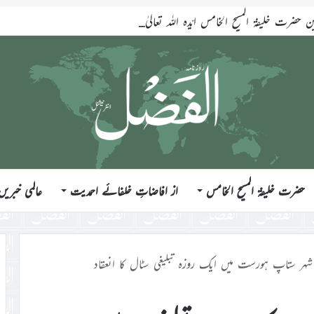
ضرت خلیفۃ المسیح الخامس ایّدہ اللہ تعالیٰ بنصرہ العزیز فرمودہ 17؍جولائی 2026ء
حضرت خلیفۃ المسیح الخامس
از افاضاتِ خلفائے احمدیت
عالمی خبریں
 شہر ستاپ ہورست میں ایک روزہ تبلیغی سٹال کا انعقاد