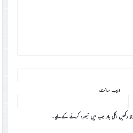
ویب‌ سائٹ
وظ رکھیں اگلی بار جب میں تبصرہ کرنے کےلیے۔