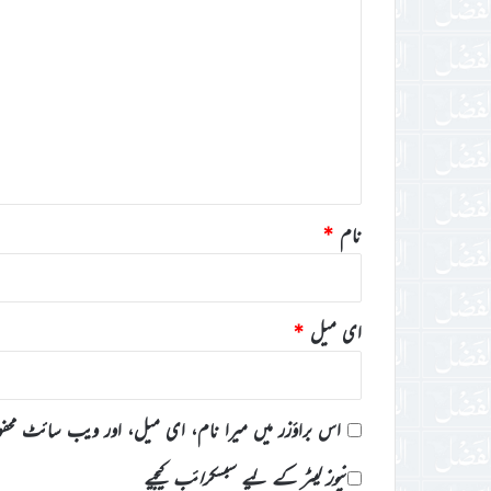
ب
ص
ر
ہ
*
نام
*
ای میل
*
اس براؤزر میں میرا نام، ای میل، اور ویب سائٹ محف
نیوز لیٹر کے لیے سبسکرائب کیجیے