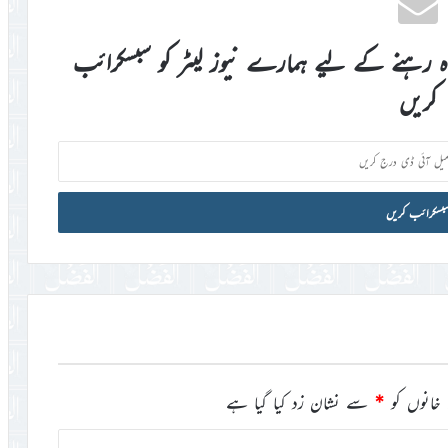
اہ رہنے کے لیے ہمارے نیوز لیٹر کو سبسکرائب
کریں
خانوں کو
*
سے نشان زد کیا گیا ہے