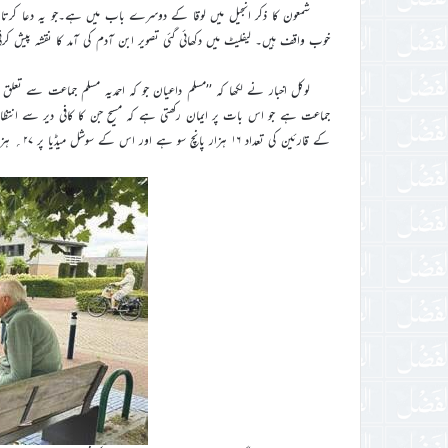
شمعون کا ذکر انجیل میں لوقا کے دوسرے باب میں ہے۔جو یہ دعا کرت
خوب واقف ہیں۔ لیفلیٹ میں دکھائی گئی تصویر ابن آدم کی آمد کا نقشہ پیش ک
لوکل اخبار نے لکھا کہ ’’مسلم داعیان جو کہ احمدیہ مسلم جماعت سے تعل
جماعت ہے جو اس بات پر ایمان رکھتی ہے کہ مسیح جن کا کافی دیر سے انتظار 
کے قارئین کی تعداد ۱۶ ہزار پانچ سو ہے اور اس کے سوشل میڈیا پر ۲۷؍ ہزار سے زائد فالورز ہیں۔