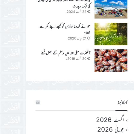
کی ایک رپورٹ
22 اگست 2024ء
ہم نے کورونا وائرس کو کیسے اپنے گھر سے
نکالا؟
21 اپریل 2020ء
آنحضرت صلی اللہ علیہ وسلم کے بعض نسخے
20 اگست 2019ء
آرکائیوز
اگست 2026
جولائی 2026