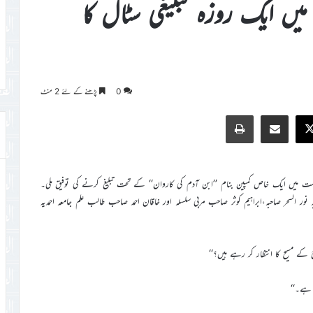
یں ایک روزہ تبلیغی سٹال کا
0
پڑھنے کے لئے 2 منٹ
Print
Share via Email
Faceb
X
تاپ ہورست میں ایک خاص کمپین بنام ’’ابن آدم کی کاروان‘‘ کے تحت تبلیغ کرنے کی توفیق ملی۔
ور السحر صاحبہ،ابراہیم کوثر صاحب مربی سلسلہ اور خاقان احمد صاحب طالب علم جامعہ احمدیہ
 کے مسیح کا انتظار کر رہے ہیں؟‘‘
 ہے۔‘‘