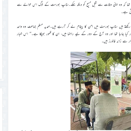
ا تھا کہ وہ اپنی وفات سے قبل مسیح کو دیکھ سکے۔سٹاپ ہورست کے لوگ اس حوالے سے
رتی ہے۔
ق رکھتے ہیں سٹاپ ہورسٹ میں امن کا پیغام لے کر آرہے ہیں۔احمدیہ مسلم جماعت وہ واحد
کیا جارہا تھا اور وہ آج کے دور کے لیے راہنما ہیں، ان کا ظہور ہوچکا ہے۔‘‘ اس اخبار