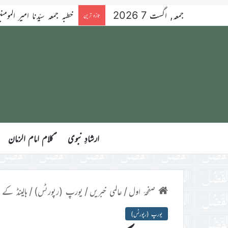
جمعہ, اگست 7 2026
خطبہ جمعہ سیّدنا امیر المومنین ح
تازہ ترین
ارشادِ نبوی
ؑکلام امام الزمان
صفحۂ اول
/
عالمی خبریں
/
یورپ (رپورٹس)
/
ہالینڈ کے
یورپ (رپورٹس)