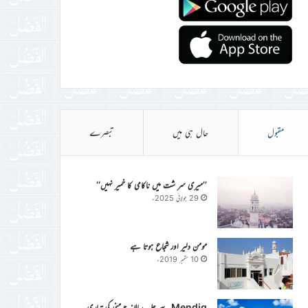
مقبول
حال ہی میں
تبصرے
’’میری سر شت میں ناکامی کا خمیر نہیں‘‘
29 جولائی 2025ء
مومن دلیر اور شجاع ہوتا ہے
10 ستمبر 2019ء
Mendig سے جلسہ سالانہ جرمنی کی تیاری