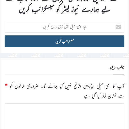
لیے ہمارے نیوز لیٹر کو سبسکرائب کریں
اپنا
ای
میل
آئی
ڈی
درج
کریں
جواب دیں
آپ کا ای میل ایڈریس شائع نہیں کیا جائے گا۔
ضروری خانوں کو
*
سے نشان زد کیا گیا ہے
ت
ب
ص