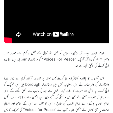
خدام الاحمدیہ بیت النور ریجن، برطانیہ کو محض اللہ تعالیٰ کے فضل و کرم سے مورخہ ۱۴؍
دسمبر ۲۰۲۳ء کو جماعتی تحریک ’’Voices For Peace‘‘ کو وانڈزورتھ ٹاؤن ہال میں باقاعدہ
لانچ کرنے کی توفیق ملی۔ الحمد للہ
اس تقریب کا باقاعدہ آغازگیارہ بج کر پینتالیس منٹ پر تلاوت قرآن کریم سے ہوا۔ بعدہٗ
وانڈزورتھ کی میئر صاحبہ نے اپنی استقبالیہ تقریر میں وانڈزورتھ borough میں اس تحریک کو
لانچ کرنے پر خوشی اور مسرت کا اظہار کیا۔ انہوں نے عیسائی مذہب سے تعلق رکھنے کے حوالہ
سے بتایا کہ حضرت عیسیٰؑ نے بھی امن و آشتی کی تعلیم دی۔ ہبۃ المحسن صاحب (نائب صدر مجلس
خدام الاحمدیہ یوکے) نے خدام الاحمدیہ کی تاریخ ، اس کا مقصد اور اس کے فلاحی اور انسانی
خدمت پر مبنی کاموں کے متعلق بتایا۔ آپ نے ’’Voices for Peace‘‘ کی تحریک کا پس