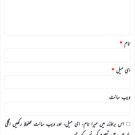
ر
ہ
*
نام
*
ای میل
*
ویب‌ سائٹ
اس براؤزر میں میرا نام، ای میل، اور ویب سائٹ محفوظ رکھیں اگلی
بار جب میں تبصرہ کرنے کےلیے۔