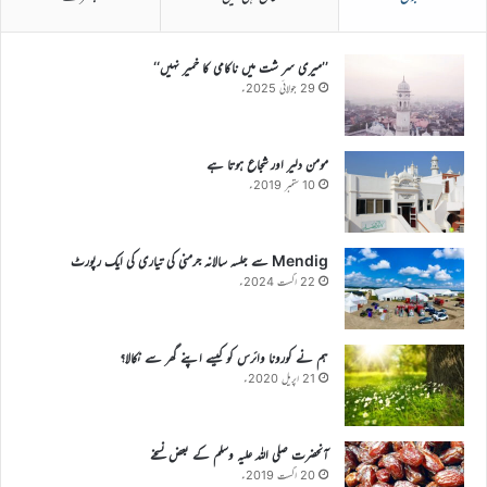
’’میری سر شت میں ناکامی کا خمیر نہیں‘‘
29 جولائی 2025ء
مومن دلیر اور شجاع ہوتا ہے
10 ستمبر 2019ء
Mendig سے جلسہ سالانہ جرمنی کی تیاری کی ایک رپورٹ
22 اگست 2024ء
ہم نے کورونا وائرس کو کیسے اپنے گھر سے نکالا؟
21 اپریل 2020ء
آنحضرت صلی اللہ علیہ وسلم کے بعض نسخے
20 اگست 2019ء