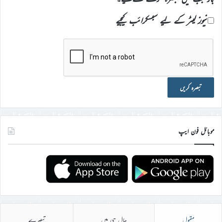
نیوز لیٹر کے لیے سبسکرائب کیجیے
موبائل فون ایپ
مقبول
حال ہی میں
تبصرے