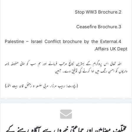
2.Stop WW3 Brochure
3.Ceasefire Brochure
4.Palestine – Israel Conflict brochure by the External
Affairs UK Dept.
اللہ تعالیٰ اس پروگرام کے بہترین نتائج مرتب فرمائے اور ہم سب کو اپنی مفوضہ ذمہ
داریوں کو احسن رنگ میں ادا کرنے کی توفیق دے۔ آمین
(رپورٹ: ربیب مرزا۔ مربی سلسلہ و ریجنل قائد بیت النور)
مختلف مضامین اور جماعتی خبروں سے آگاہ رہنے کے