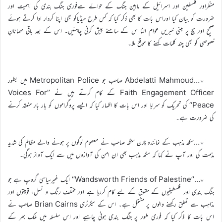
منظراور فلسطین اور اسرائیل کے مابین جنگ کے حوالے سےفوری جنگ بندی کی اہمیت اور
ضرورت کو بیان کیا اوراس بات کا بھی ذکر کیا کہ کس طرح میڈیاکو بھی اپنا کردار ادا کرتے ہوئے
صحیح اور سچ پر مبنی خبریں عوام النا س کے سامنے پیش کرنی چاہئیں۔ اس کے بعد باقی مہمانانِ
خصوصی کو بھی چند کلمات کہنے کا موقع ملا۔
٭…Abdelatti Mahmoud صاحب جو Metropolitan Police میں بطور
Faith Engagement Officer کے کام کرتے ہیں نے ’’Voices For
Peace‘‘ کی تحریک کو سراہا اور اس بات کا اظہار کیا کہ ایسے پروگراموں کو بار بار منعقد کرنے
کی ضرورت ہے۔
٭…سکھ مذہب کے نمائندہ چرن سنگھ صاحب نے معصوم لوگوں پر ہونے والے مظالم کی شدید
مذمت کی اور آپ نے کہا کہ سکھ مذہب بھی ان امن کی آوازوں میں سے ایک آواز ہوگی۔
٭…’’Wandsworth Friends of Palestine‘‘ ایک غیرسیاسی گروپ ہے جو
جنگ بندی اور فلسطینیوں کے حقوق کے لیے کام کررہا ہے اور مختلف رنگ و نسل، قومیتوں اور
مذاہب سے تعلق رکھنے والوں پر مشتمل ہے۔ اس کے سیکرٹری Brian Cairns صاحب نے
اس بات کا ذکر کیا کہ فوری طور پر جنگ بندی ہونی چاہیے اور اس سلسلہ میں ملک بھر کے