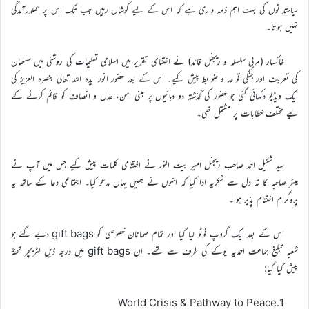
سیاستدانوں کی بہت اہم ذمہ داری ہے کہ اس کے لیے کوشاں رہیں جب تک اس پر عملدرآمدگی
نہیں ہوتا۔
خاکسار (مربی سلسلہ و ریجنل قائد) نے اختتامی تقریر میں اسلامی تعلیمات کی روشنی میں مسلمان
کی تعریف اور جنگی قواعد و ضوابط پیش کیے۔ اس کے بعد حضور انور ایدہ اللہ تعالیٰ بنصرہ العزیز کی
ایک ویڈیو دکھائی گئی جو حضور کی گذشتہ دو دہائیوں پر مبنی امن، عدل و انصاف کو قائم کرنے کے
لیے مختلف خطابات پر مشتمل تھی۔
سید شکیل احمد صاحب ریجنل امیر بیت النور نے اختتامی کلمات پیش کیے جس میں آپ نے
میئر صاحبہ کا تہ دل سے شکریہ ادا کیا کہ انہوں نے ہمیں یہاں مدعو کیا۔ اجتماعی دعا کے ساتھ یہ
پروگرام اختتام پذیر ہوا۔
اس کے بعد ایک گروپ فوٹو لیا گیا اور تمام مہمانان خصوصی کو gift bags دیے گئے جو
شعبہ تبلیغ جماعت احمدیہ یوکے کی طرف سے تھے۔ ان gift bags میں درجہ ذیل لٹریچر تحفۃً
پیش کیا گیا:
1.World Crisis & Pathway to Peace