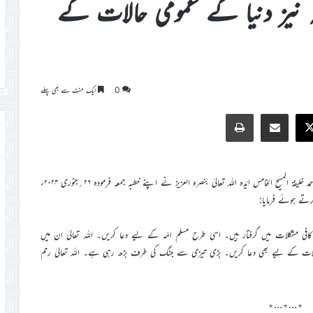
ہ نیز دنیا کے عمومی حالات کے
0
ایک منٹ سے بھی پہلے
Print
Share via Email
Faceb
X
(۲۶؍جنوری ۲۰۲۴ء، اسلام آباد، ٹلفورڈ) امیرالمومنین حضرت مرزا مسرور احمد خلیفۃ المسیح الخامس ایّدہ اللہ تعالیٰ بنصرہ العزیز نے اپنے خطبہ جمعہ فرمودہ ۲۶؍جنوری ۲۰۲۴ء
تے ہوئے فرمایا:
ی مشکلات میں گرفتار ہیں۔ اسی طرح مسلم امّہ کے لیے دعا کریں۔ اللہ تعالیٰ ان میں
لات کے لیے بھی دعا کریں۔ بڑی تیزی سے جنگ کی طرف بڑھ رہی ہے۔ اللہ تعالیٰ رحم
٭…٭…٭