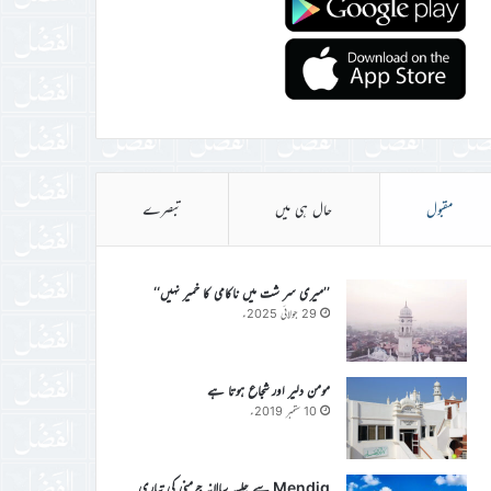
مقبول
حال ہی میں
تبصرے
’’میری سر شت میں ناکامی کا خمیر نہیں‘‘
29 جولائی 2025ء
مومن دلیر اور شجاع ہوتا ہے
10 ستمبر 2019ء
Mendig سے جلسہ سالانہ جرمنی کی تیاری