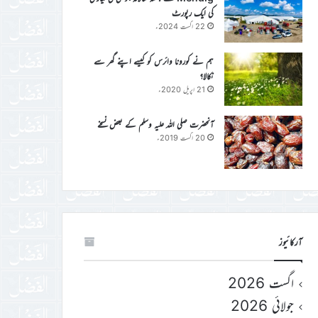
کی ایک رپورٹ
22 اگست 2024ء
ہم نے کورونا وائرس کو کیسے اپنے گھر سے
نکالا؟
21 اپریل 2020ء
آنحضرت صلی اللہ علیہ وسلم کے بعض نسخے
20 اگست 2019ء
آرکائیوز
اگست 2026
جولائی 2026