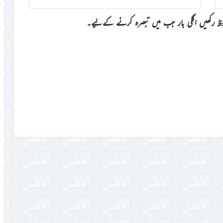
وظ رکھیں اگلی بار جب میں تبصرہ کرنے کےلیے۔