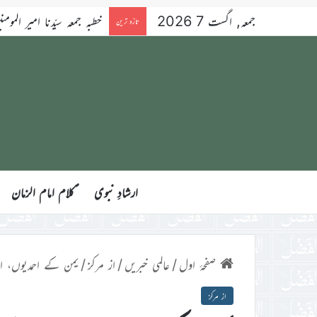
جمعہ, اگست 7 2026
خطبہ جمعہ سیّدنا امیر المومنین ح
تازہ ترین
ارشادِ نبوی
ؑکلام امام الزمان
صفحۂ اول
/
عالمی خبریں
/
از مرکز
/
یمن کے احمدیوں، ا
از مرکز