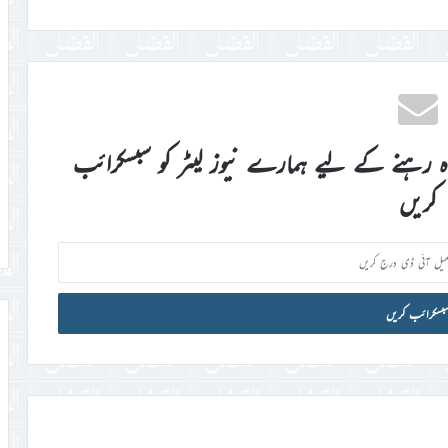
اہ رہنے کے لیے ہمارے نیوز لیٹر کو سبسکرائب
کریں