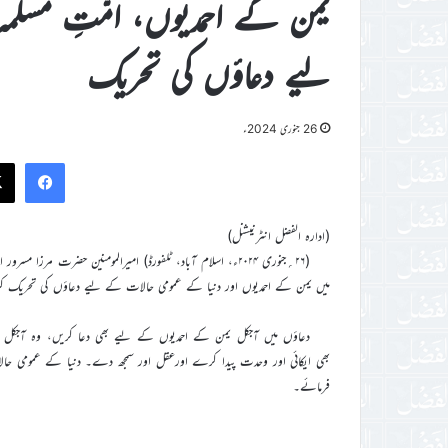
یمن کے احمدیوں، امّتِ مسلم
لیے دعاؤں کی تحریک
26 جنوری 2024ء
ook
(ادارہ الفضل انٹرنیشنل)
میں یمن کے احمدیوں اور دنیا کے عمومی حالات کے لیے دعاؤں کی تحریک کر
دعاؤں میں آجکل یمن کے احمدیوں کے لیے بھی دعا کریں، وہ آجکل کاف
بھی ایکائی اور وحدت پیدا کرے اورعقل اور سمجھ دے۔ دنیا کے عمومی حا
فرمائے۔