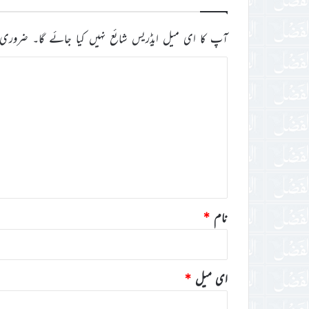
آپ کا ای میل ایڈریس شائع نہیں کیا جائے گا۔
ضروری 
ت
ب
ص
ر
ہ
*
نام
*
ای میل
*