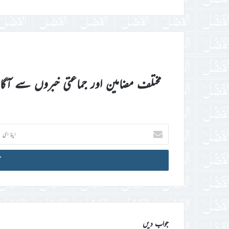
مختلف مضامین اور جماعتی خبروں سے آگ
اپنا
ای
میل
آئی
ڈی
درج
کریں
جواب دیں