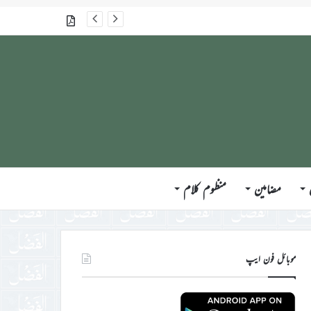
گذشتہ شمارے
مضامین
منظوم کلام
موبائل فون ایپ