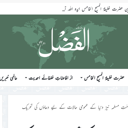
ضرت خلیفۃ المسیح الخامس ایّدہ اللہ تعالیٰ بنصرہ العزیز فرمودہ 17؍جولائی 2026ء
حضرت خلیفۃ المسیح الخامس
از افاضاتِ خلفائے احمدیت
عالمی خبریں
مّتِ مسلمہ نیز دنیا کے عمومی حالات کے لیے دعاؤں کی تحریک