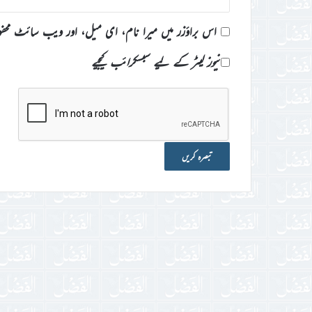
اس براؤزر میں میرا نام، ای میل، اور ویب سائٹ محف
نیوز لیٹر کے لیے سبسکرائب کیجیے