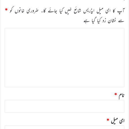
آپ کا ای میل ایڈریس شائع نہیں کیا جائے گا۔
ضروری خانوں کو
*
سے نشان زد کیا گیا ہے
ت
ب
ص
ر
ہ
*
نام
*
ای میل
*