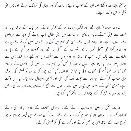
جماعتی پیغامات دیکھتے اور اُن کے جواب دیتے۔ رات کو کوہ پیمائی کی ٹریننگ کرتے اور پھر اپنی
فیملی کو بھی وقت دیتے۔
نہایت ہمدرد انسان تھے اور لوگوں کی مدد کر کے خوش ہوتے۔ ہر ایک کے ساتھ پیار اور
محبت سے پیش آتے۔جذبۂ ہمدردی اور خدمت میں اپنی مثال آپ ہونے کی وجہ سے ہردلعزیز
تھے۔ نہایت سادہ اور عاجز انسان تھے۔کسی بھی کام میں کوئی عار محسوس نہیں کرتے تھے چاہے
وہ بظاہر کتنا بھی معمولی کیوں نہ ہو۔ شہرت کے متمنی نہ تھے اور طبیعت ہر قسم کے ریا اور
دکھاوے سے پاک تھی۔ آپ کا انداز اور دوسروں سے سلوک دل موہ لینے والا تھا۔ جس سے
واسطہ پڑتا اُسے اپنا بنا لیتے۔ مربی صاحب کو کبھی کسی کام سے نہ نہیں کی۔ اُنہوں نے جو کام
بھی کہا اور جس قسم کی بھی مدد مانگی یا خواہش کا اظہار کیا اُسے پورا کرنے کی کوشش کی۔ لوکل
مربی صاحب کو گرنے کی وجہ سے چوٹ لگ گئی تھی اور اُنہیں ہسپتال جانا پڑا۔ یہ اُس وقت
اپنے آخری مشن کے سلسلہ میں نیپال میں تھے ۔ وہاں سے میسج کر کےخیریت دریافت کی۔ تین
ہفتے بعد دوبارہ میسج کر کے پوچھا کہ اب ڈاکٹر کیا کہتے ہیں۔
نہایت محنتی ، ذہین اورصائب الرائے تھے۔ خاموش طبیعت کے باوجود برملا اپنی رائے
کااظہار کرتے۔ افسرانِ بالا کا احترام کرنے والے تھے۔ جب کسی معاملے میں فیصلہ ہوجاتا تو پھر
شرح صدر کے ساتھ اُس پر عمل کرتے اور کروانے کی کوشش کرتے۔