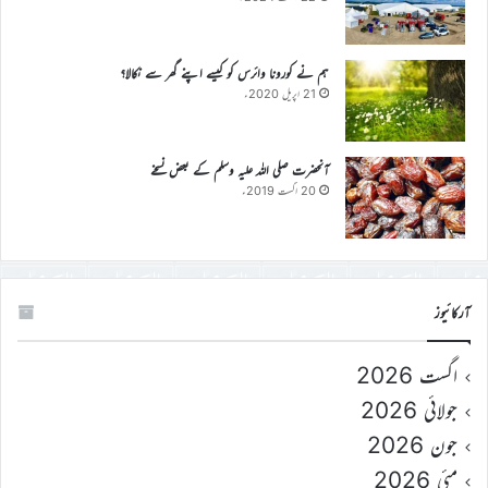
ہم نے کورونا وائرس کو کیسے اپنے گھر سے نکالا؟
21 اپریل 2020ء
آنحضرت صلی اللہ علیہ وسلم کے بعض نسخے
20 اگست 2019ء
آرکائیوز
اگست 2026
جولائی 2026
جون 2026
مئی 2026