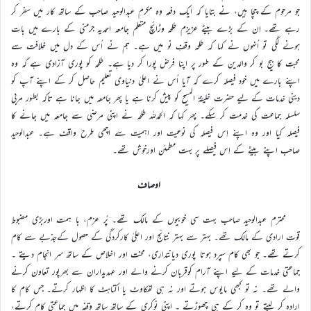
جو مرحوم کے چچا ہیں، نے بتایا کہ ایک دفعہ وہ مکرم عبدالوحید صاحب کے ساتھ کار میں سفر کر
رہے تھے۔ اِن کے بڑے بیٹے عزیزم طلحہ وڑائچ متعلم جامعہ احمدیہ جرمنی کے بارے میں بات
ہونے لگی تو اُنہوں نے کہا کہ طلحہ وقفِ نو میں ہے۔ ہم نے اُس کے دل میں خِلافت سے
محبت کا بیج بو کر والدین کے طور پر اپنا فرض پورا کر دیا ہے۔ طلحہ کو پوری آزادی ہے کہ وہ
اپنے بارے میں خود فیصلہ کرے کہ آیا اُس نے اعلیٰ دنیاوی تعلیم حاصل کر کے اپنے آپ کو
دینی خدمات کے لیے حضرت خلیفۃ المسیح کو پیش کرنا ہے یا پھر جامعہ میں جانا ہے تاکہ بطور مربی
سلسلہ جماعت کی خدمت کر سکے۔ پھر کہا کہ الحمدللہ طلحہ نے اپنی مرضی سے جامعہ میں جانے کا
فیصلہ کیا اور وہ اپنے اِس فیصلہ کی نوعیت اور اہمیت سے اچھی طرح واقف ہے۔ عبدالوحید
صاحب اپنے بیٹے کے اِس فیصلے پر بہت مطمئن اورخوش تھے۔
اوصاف
محترم عبدالوحید صاحب بہت سی خوبیوں کے مالک تھے۔ پُر عزم، با ہمت اوربڑی مضبوط
قوتِ ارادی کے مالک تھے۔ بہتر سے بہتر نتائج اور اعلیٰ کارکردگی کے حصول کےجذبے سے کام
کرتے تھے۔ جو بھی کام سپرد ہوتا پوری دیانتداری، محنت اور اخلاص کے ساتھ سر انجام دیتے ۔
جماعتی خدمات کے لیے اپنے آرام کوقربان کرنے والے اور عہدیداران سے بھرپور تعاون کرنے
والے تھے۔ نہ تو کبھی مایوس ہوتے اور نہ ہی تھکاوٹ یا اکتاہٹ کا اظہار کرتے۔ جس کام کا
ارادہ کر لیتے تو وہ کر کے ہی چھوڑتے ۔ اپنی نوکری کے ساتھ ساتھ وقفہ میں جماعتی کام کرتے،