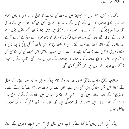
کا احترام کرنا ہے۔
خاکسار کو تقریباً ۱۴ سال سوئٹزرلینڈ میں جماعت کی خدمت کا موقع ملا ۔ اس دوران مکرم
عبدالوحید وڑائچ صاحب اور ان کے بچوں کے ساتھ ایک قریبی تعلق بن گیا۔ ۲۰۱۵ءمیں خاکسار کی
تقرری آسٹریا ہوگئی ۔ اگلے سال جب جلسہ سالانہ جرمنی میں شامل ہوا تو ان کے تینوں بیٹوں نے
جو ان کے ساتھ تھے وقفہ کے دوران جب خاکسار کو دیکھا تو بڑی تیزی سے دوڑتے ہوئے آئے
اور خاکسار کے ساتھ محبت سےچمٹ گئے۔ ان کا چھوٹا بیٹا جو اس وقت بمشکل پانچ یا چھ سال کا
ہوگاوہ میری ٹانگوں سے چمٹ گیا جیسے کہ بہت اداس ہو۔یہ دراصل اسی محبت کی ہی عکاسی تھی
جو مکرم عبد الوحید وڑائچ صاحب کو جماعت اور جماعت کے مربیان سے تھی۔ آپ نے یہ محبت
آگے اپنی اولاد کے دلوں میں بھی منتقل کردی تھی۔
عبدالوحید وڑائچ صاحب جماعتی اجلاسات اور دیگر تمام پروگرامز میں بھرپور حصہ لیتے۔ اللہ تعالیٰ
نے آواز بھی اچھی عطا کی ہوئی تھی اِس لیے بچپن سے ہی بہت عمدہ تلاوت کیا کرتے تھے۔
سؤیٹزرلینڈ کے جلسہ سالانہ میں کئی بار آپ کو اختتامی اجلاس میں تلاوت کرنے کا موقع ملا۔
۲۰۰۵ءکے جلسہ سالانہ میں حضور انور کی موجودگی میں بھی تلاوت قرآن کریم کرنے کی سعادت
حاصل ہوئی۔
جیساکہ قبل ازیں بیان کیا گیا ہےکہ آپ دس سال کی عمر میں اپنے والدین کے ساتھ