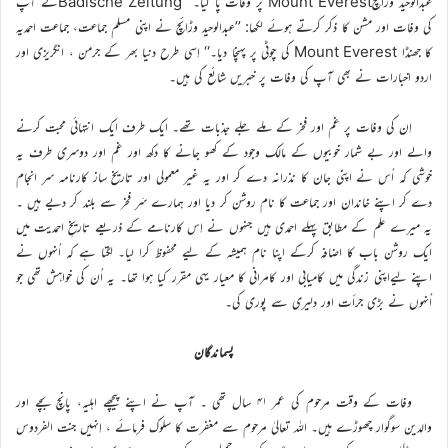
عبدالوحید وڑائچMount Everest پر وفات پا گیا۔‘‘ Badische Zeitungنے آپ
کی وفات اور مشن کا ذکر کرتے ہوئے لکھا: ’’عبدالوحید وڑائچ نے اپنی مسلم جماعت، جماعت احمدیہ
کا جھنڈا Mount Everest کی چوٹی پر پہنچا دیا۔‘‘ اِسی طرح دنیا بھر کے جرمن ، انگریزی اور
اردو اخبارات نے بھی آپ کی وفات پر خبریں شائع کی ہیں۔
اِن کی وفات پر غم اور فخر کے ملے جلے جذبات تھے۔ ایک طرف ایک انتہائی محبت کرنے
والے اور بے شمار خوبیوں کے مالک وجود کے کھو جانے کا دکھ اور غم اور دوسری طرف یہ
خوشی کہ اُس نے اپنی جان کا نذرانہ دے کر اور یہ غیر معمولی اور تاریخ ساز کارنامہ سر انجام
دے کر اپنے خاندان اور جماعت کا نام روشن کر دیا اور ہمارے سَر فخر سے بلند کر دیے ہیں ۔
یہ میرے علم کے مطابق پہلے احمدی ہیں جنہوں نے اِس کارنامے کے ذریعے تاریخِ احمدیت میں
ایک روشن باب کا اضافہ کرکے اپنا نام ہمیشہ کے لیے محفوظ کرا لیا۔ لگتا ہے کہ اُنہوں نے
اپنے لیےاپنی زندگی میں کامیابی اور کامرانی کا معیار یہی مقرر کیا ہوا تھا۔ یہ اُن کی خواہش تھی جو
اُنہوں نے بڑی جرأت اور دلیری سے پوری کی۔
پسماندگان
وفات کے وقت مرحوم کی عمر ۴۱ سال تھی ۔ آپ نے اپنے پیچھے اہلیہ، پانچ بچے اور
والدین سوگوار چھوڑے ہیں۔ اللہ تعالیٰ مرحوم سے مغفرت کا سلوک فرمائے ، اِنہیں جنت الفردوس