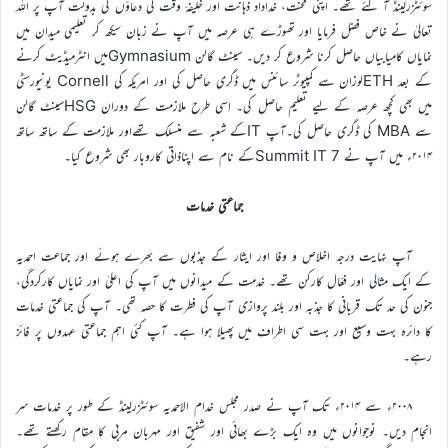
سوئٹزرلینڈ آ گئے تھے۔ اپنی محنت، خداداد ذہانت اور خلیفۂ وقت کی دعاؤں کی بدولت آپ پر اللہ
تعالیٰ نے خاص فضل فرمایا اور تھوڑے ہی عرصہ میں آپ نے زبان سیکھ کر تعلیمی میدان میں
نمایاں کامیابیاں حاصل کرنا شروع کر دیں۔ سینٹ گالن Gymnasiumمیں انٹرمیڈیٹ کرنے
کے بعد ETHلوزان سے کمپیوٹر سائنس میں ڈگری حاصل کی اور امریکہ کی Cornell یونیورسٹی
میں بھی کچھ عرصہ کے لیے تعلیم حاصل کی۔ اِسی طرح ملازمت کے دوران HSGسینٹ گالن
سے MBA کی ڈگری حاصل کی۔آپ ITکے شعبہ سے منسلک تھےاور ملازمت کے ساتھ ساتھ
۲۰۱۴ء میں آپ نے 7 Summit ITکے نام سے اپناذاتی کاروبار بھی شروع کیا۔
جماعتی خدمات
آپ نہایت درجہ اخلاص و وفا اور ایثار کے جذبوں سے بھرے ہوئے اور جماعت احمدیہ
کے ایک مثالی اور فعّال کارکن تھے۔ خدمت کے میدانوں میں آپ کی اعلیٰ اور نمایاں کارکردگی،
جنون کی حد تک قربانی کا جذبہ اور بلند پروازی آپ کی فطرت کا حصہ تھی۔ آپ کی جماعتی خدمات
کا دائرہ بہت وسیع اور بہت سی اطراف میں پھیلا ہوا ہے۔ آپ کئی اہم جماعتی عہدوں پر فائز
رہے۔
۲۰۰۸ء سے ۲۰۱۴ء تک آپ نے صدر مجلس خدام الاحمدیہ سوئٹزرلینڈ کے طور پر خدمات سر
انجام دیں۔ نوجوانوں میں وہ ایک بڑے بھائی اور شفیق اور مہربان مربی کا مقام رکھتے تھے۔