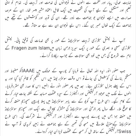
نہایت عمدگی، پیار اور حکمت سے انہوں نے نوجوانوں کی خدمت اور تربیت کی۔ خدّام کو اپنی
تعلیم اور مستقبل کے لیے آپ کی شخصیت میں ایک قابلِ اعتماد مشیر میسر تھا۔ اِن کے عرصۂ
صدارت میں ایسے نوجوان جو جماعت سے دُور تھے، اِن کی توجہ اور کوششوں کے نتیجے میں
جماعت کے ایک فعال ممبر بن گئے۔ اِس لیے نوجوان اِن سے بے حد متاثر تھے۔
آپ نے نیشنل سیکرٹری تربیت سوئٹزرلینڈ کے طور پر بھی خدمات کی توفیق پائی۔ نیشنل
سیکرٹری سمعی و بصری کے طور پر ایک سیریز جرمن زبان میںFragen zum Islam کے
نام سے شروع کی جس میں خود بھی سوالات کے جواب ریکارڈ کرائے۔
جب حضورِ انور ایدہ اللہ تعالیٰ نے فرمایا کہ یورپ کے ممالک میں IAAAEکو مضبوط اور
مستحکم بنانے کی کوشش کی جائےتو اس وقت سوئٹزر لینڈ میں اِس تنظیم کو قائم کیا گیا اور یہ
اس کے پہلے جنرل سیکرٹری بنے۔ بعد میں پھر حضورِ انور نے اِنہیں اِس کا صدر بھی مقررفرمایا۔
انہوں نے ملک میں موجود آرکیٹیکٹس اور انجینئرز کے سپرد مختلف مساجد کے نقشہ جات تیار کرنے
کے کام کیے۔ اِسی طرح آپ کویو کے سے باہر سوئٹزرلینڈ میں پہلا یورپین سمپوزیم منعقد کرنے
کا موقع ملا۔ اگلے سال پھر جرمنی اور سوئٹزرلینڈ کی مشترکہ کاوش سے ایک اور سمپوزیم سوئٹزرلینڈ
میں منعقد ہوا جس میں پورے یورپ سے انجینئرز اور آرکیٹیکٹس نے شرکت کی۔ اِسی طرح
سوئٹزرلینڈ کےمغربی علاقے میں مسجد کی تعمیر کے لیے جماعت نے زمین خریدی تو آپ نے
Swissآرکیٹیکٹس کے ساتھ مل کر مسجد کے مختلف ڈیزائن تیار کروائے۔