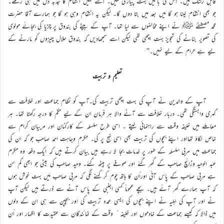
قابلِ رشک ہیں۔ اِس کی باتیں بہت پیاری لگیں۔ اِسے کہیں انتقام کا جذبہ دل میں ہی رکھے۔
جو بھی انتقام لینا ہو گا مَیں بعد میں بتا دوں گا۔ لیکن یہ انتقام وہی ہو گا جو ہمارے آقا حضرت
محمد مصطفےٰ ﷺ نے اپنے مخالفوں سے لیا تھا۔ آپ کے بیٹے کی بندوق پر چڑیا کی بجائے مولوی
کی تصویر بنانے کی تجویز بہت اچھی تھی لیکن اِسے سمجھادیں کہ بندوق حلال چیزوں کو مارنے کے
لیے ہے حرام کے لیے نہیں۔‘‘
تعلیم و تربیت
آپ کے والدین نے آپ کی بہت اچھی تربیت کی۔آپ کو نظام جماعت اور خلافت سے
گہری وابستگی تھی۔ دربار خلافت سے آنے والا ہر فرمان ان کے لیے حکم کا درجہ رکھتا تھا۔ ہر
معاملے میں خلیفہ وقت سے راہنمائی لیتے ۔ اسی طرح سلسلہ کے کارکنان اور مربیان کرام سے
خاص لگاؤ تھااور اپنے بچوں کی تربیت بھی اسی نہج پر کی۔ مکرم وجاہت احمد صاحب جو کہ ان کی
جماعت میں مربی سلسلہ کے طور پر خدمات بجا لا رہے ہیں بیان کرتے ہیں کہ ایک دفعہ وہ مکرم
عبد الوحید وڑائچ صاحب کے گھر گئے اور صوفے پر بیٹھ گئے۔ وحید صاحب کی بیٹی جو ابھی کم سن
ہے مربی صاحب کے پاس آئی اوراُن کا ہاتھ چوم کر کہنے لگی کہ مربی صاحب مَیں بہت خوش ہوں
کہ آپ ہمارے گھر آئے ہیں۔ بچے عموماً کسی اجنبی کے پاس آنے سے ڈرتے ہیں لیکن آپ
نے اور آپ کی اہلیہ نے اپنے بچوں کی ایسی عمدہ تربیت کی اور بچپن سے ہی ان کے دلوں
میں ڈالا کہ کیسے جماعت کے خادموں اور خلیفہ ٔ وقت کے نمائندگان سے عقیدت کا اظہار اور اُن