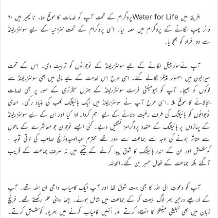
افریقہ میں Water for Lifeپروگرام کے تحت آپ کو خدمات کا موقع ملا۔ نائیجیر میں ۶۰
واٹر پمپ لگانے کے پروگرام میں حصہ لیا۔ اِسی پروگرام کے تحت تنزانیہ کے لیے سوئٹزرلینڈ
سے دو افراد کو بھجوایا۔
آپ نےسولرپینل لگانے کے لیے سوئٹزرلینڈ کے نوجوانوں کو تربیت دی۔ اِس کے تحت
سیرالیون میں ۳۰سولر پینلز لگائے گئے۔ اِسی طرح اِس خدمت کے لیے مالی میں بھی سوئٹزرلینڈ سے
لوگوں کو بھیجا۔ آپ کو ہیومینٹی فرسٹ سوئٹزرلینڈ کے جنرل سیکرٹری کے طور پر بھی خدمات
بجالانے کا موقع ملا ۔اسی طرح آپ نے سوئٹزرلینڈ میں ایک ہائیکنگ کلب کی بنیاد رکھی۔ احمدی
نوجوانوں کو ہائیکنگ کی طرف رغبت دلانے کے لیے اہم کردار ادا کیا اور ان کے لیے سوئٹزرلینڈ
کے پہاڑوں پر ہائیکنگ کے متعدد پروگرامز تشکیل دیے۔ کئی ایسے نوجوان جو معاشرے کے ماحول
سے متاثر ہونے کی وجہ سے جماعت سے دُور تھے محترم عبدالوحیدوڑائچ صاحب کی ذاتی توجہ ،
کوشش اور ان کے اندر ہائیکنگ کا شوق پیدا کرنے کے نتیجے میں نہ صرف جماعت کے قریب
آگئے بلکہ جماعت کے فعال ممبر بن گئے۔الحمدللہ
آپ کو دعوتِ الی اللہ کا بھی بہت شوق تھا اور آپ ایک کامیاب داعی الی اللہ تھے۔ آپ
کے ذریعے درجن بھر لوگ بیعت کر کے جماعت میں شامل ہوئے۔ اچھا دینی علم رکھتے تھے۔ فرنچ
زبان میں بھی تبلیغی میٹنگز کا انعقاد کرتے اور اُنہیں کامیاب کرنے میں بھرپور کوشش کرتے۔