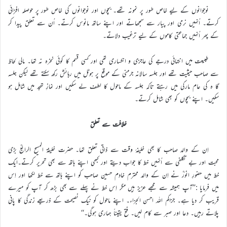
نوجوانوں کے لیے خاص طور پر نمونہ تھے۔ بچوں اور نوجوانوں کی خاص طور پر حوصلہ افزائی
کرتے۔ اُنہیں نرمی اور پیار سے سمجھاتے اور اپنے ساتھ مانوس کرتے۔ اُن سے تعلق پیدا کر
کے پھر اُنہیں جماعتی کاموں کے لیے ترغیب دلاتے۔
طبیعت میں انتہائی درجے کی عاجزی و انکساری تھی اور کسی قسم کا کوئی نخرہ نہ تھا۔ مالی لحاظ
سے صاحب حیثیت تھے اور جلسہ سالانہ جرمنی کے موقع پر ہوٹل میں رہائش رکھ سکتے تھے لیکن جلسہ
گا ہ کی عام مارکی میں رہتے تاکہ جلسہ کے ماحول کا لطف لے سکیں اور نمازِ تہجد میں شامل ہو
سکیں۔ اپنے بچوں کو بھی شامل کرتے۔
خلافت سے تعلق
اِن کے والد صاحب کا بھی خلیفۂ وقت سے ذاتی تعلق تھا۔ حضرت خلیفۃ المسیح الرابعؒ بڑی
محبت اور بے تکلفی سے اُنہیں خط کا جواب دیتے اور کبھی اپنے ہاتھ سے بھی تحریر کرتے۔ایک
خط میں حضورِ انورؒ نے اِن کے والد محترم خادم حسین صاحب کو اپنے ہاتھ سے خط لکھا اور اِس
میں فرمایا :’’آپ ہمیشہ سے مجھے عزیز ہیں مگر اِس خط نے پہلے سے بھی بڑھ کر آپ کو میرے
قریب کر دیا ہے۔ جزاکم اللہ احسن الجزاء۔ اپنے ماحول کو نیک نصیحت کے ذریعے زندگی کا پانی
پلاتے رہیں۔ دعا اور صبر سے کام لیں۔ فتح یقیناً ہماری ہوگی۔‘‘