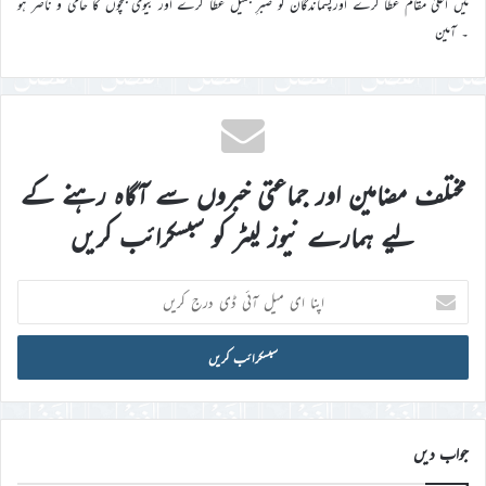
میں اعلیٰ مقام عطا کرے اورپسماندگان کو صبرِ جمیل عطا کرے اور بیوی بچوں کا حامی و ناصر ہو
۔ آمین
مختلف مضامین اور جماعتی خبروں سے آگاہ رہنے کے
لیے ہمارے نیوز لیٹر کو سبسکرائب کریں
اپنا
ای
میل
آئی
ڈی
درج
کریں
جواب دیں