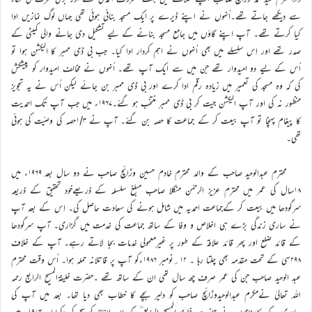
سے دیکھے جاتے تھے۔اُنہوں نے اپنے ڈیرے پر ایک مسجد بنائی ہوئی تھی جہاں لوگ نمازیں ادا
کیا کرتے تھے۔ آپ اپنے گاؤں میں جامع مسجد بنانے کے لیے تشکیل دی جانے والی کمیٹی کے
صدر تھے اور اِس سلسلے میں بھی اُنہوں نے اہم کِردار ادا کیا۔ جب بی ڈی ممبر کا الیکشن ہوا تو
اُس کے لیے دو امیدوار تھے جن میں سے ایک آپ تھے۔ اُنہوں نے مخالف امیدوار کو پیشکش
کی کہ وہ مسجد کی تعمیر میں زیادہ رقم ادا کرے اور بی ڈی ممبر بن جائے لیکن اُس نے یہ تجویز
منظور نہ کی اور آپ الیکشن جیت کر بی ڈی ممبر منتخب ہو گئے۔۱۹۶۷ء میں جب آپ تک احمدیت
کا پیغام پہنچا تو آپ بیعت کر کے جماعت کا حصہ بن گئے۔ آپ نے ۱/۳حصہ کی وصیّت کی ہوئی
تھی۔
محترم عبدالوحید صاحب کے والد محترم خادم حسین وڑائچ صاحب نے دو سال بعد ۱۹۶۹ء میں
۱۸سال کی عمر میں محترم عزیز الرحمٰن منگلا صاحب مبلغ سلسلہ کے ذریعےخود تحقیق کے ذریعہ
سرگودھا میں بیعت کر کےجماعت احمدیہ میں شامل ہونے کی سعادت حاصل کی۔ اِس کے بعد آپ
نے ساری زندگی بڑے ہی اخلاص و وفا کے ساتھ جماعت کی خدمت میں گزاری۔ آپ سرگودھا
کے قائد ضلع اور پھر قائد علاقہ کے طور پر غیرمعمولی خدمات بجا لاتے رہے۔ آپ کے خلاف
۲۹۸سی کے تحت مقدمہ بھی چلتا رہا ۔ ۱۲؍نومبر ۱۹۸۶ءکو آپ پر قاتلانہ حملہ ہوا۔ اُس وقت محترم
عبد الوحید صاحب جن کی عمر صرف چھ سال تھی ان کے ساتھ تھے ۔حضرت خلیفۃالمسیح الرابع رحمہ
اللہ تعالیٰ نےمکرم عبدالوحیدوڑائچ صاحب کو دلیر بچے کا خطاب بھی دیا تھا۔ بعد میں آپ کی
بہادری کے کارناموں نے حضرت خلیفۃ المسیح الرابع ؒکے ان الفاظ کو سچ کر دکھایا۔ ۱۹۷۴ء میں