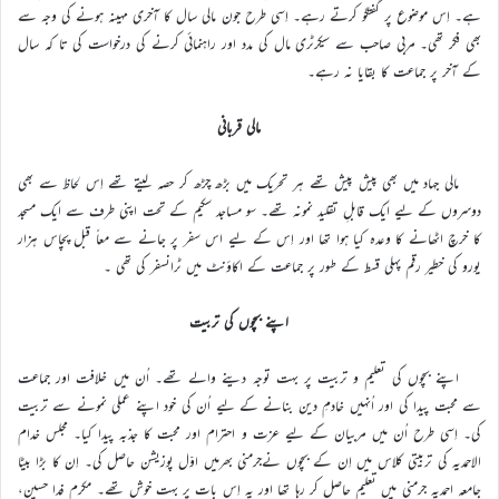
ہے۔ اِس موضوع پر گفتگو کرتے رہے۔ اِسی طرح جون مالی سال کا آخری مہینہ ہونے کی وجہ سے
بھی فکر تھی۔ مربی صاحب سے سیکرٹری مال کی مدد اور راہنمائی کرنے کی درخواست کی تا کہ سال
کے آخر پر جماعت کا بقایا نہ رہے۔
مالی قربانی
مالی جہاد میں بھی پیش پیش تھے ہر تحریک میں بڑھ چڑھ کر حصہ لیتے تھے اِس لحاظ سے بھی
دوسروں کے لیے ایک قابلِ تقلید نمونہ تھے۔ سو مساجد سکیم کے تحت اپنی طرف سے ایک مسجد
کا خرچ اٹھانے کا وعدہ کیا ہوا تھا اور اِس کے لیے اس سفر پر جانے سے معاً قبل پچاس ہزار
یورو کی خطیر رقم پہلی قسط کے طور پر جماعت کے اکاؤنٹ میں ٹرانسفر کی تھی ۔
اپنے بچوں کی تربیت
اپنے بچوں کی تعلیم و تربیت پر بہت توجہ دینے والے تھے۔ اُن میں خلافت اور جماعت
سے محبت پیدا کی اور اُنہیں خادمِ دین بنانے کے لیے اُن کی خود اپنے عملی نمونے سے تربیت
کی۔ اِسی طرح اُن میں مربیان کے لیے عزت و احترام اور محبت کا جذبہ پیدا کیا۔ مجلس خدام
الاحمدیہ کی تربیتی کلاس میں اِن کے بچوں نےجرمنی بھرمیں اوّل پوزیشن حاصل کی۔ اِن کا بڑا بیٹا
جامعہ احمدیہ جرمنی میں تعلیم حاصل کر رہا تھا اور یہ اِس بات پر بہت خوش تھے۔ مکرم فدا حسین،