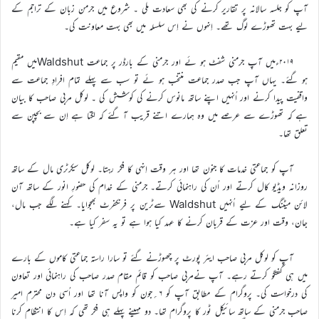
آپ کو جلسہ سالانہ پر تقاریر کرنے کی بھی سعادت ملی ۔ شروع میں جرمن زبان کے تراجم کے
لیے بہت تھوڑے لوگ تھے۔ اِنہوں نے اِس سلسلہ میں بھی بہت معاونت کی۔
۲۰۱۹ءمیں آپ جرمنی شفٹ ہو ئے اور جرمنی کے بارڈر پر جماعت Waldshutمیں مقیم
ہو گئے۔ یہاں آپ جب صدر جماعت منتخب ہو ئے تو سب سے پہلے تمام افرادِ جماعت سے
واقفیت پیدا کرنے اور اُنہیں اپنے ساتھ مانوس کرنے کی کوشش کی ۔ لوکل مربی صاحب کا بیان
ہے کہ تھوڑے سے عرصے میں وہ ہمارے اتنے قریب آ گئے کہ لگتا ہے اِن سے بچپن سے
تعلق تھا۔
آپ کو جماعتی خدمات کا جنون تھا اور ہر وقت اِنہی کا فکر رہتا۔ لوکل سیکرٹری مال کے ساتھ
روزانہ ویڈیو کال کرتے اور اُن کی راہنمائی کرتے۔ جرمنی کے خدام کی حضورِ انور کے ساتھ آن
لائن میٹنگ کے لیے اُنہیں Waldshut سےٹرین پر فرنکفرٹ بھجوایا۔ کہنے لگے جب مال،
جان، وقت اور عزت کے قربان کرنے کا عہد کیا ہوا ہے تو یہ سفر کیا ہے۔
آپ کو لوکل مربی صاحب ایئر پورٹ پر چھوڑنے گئے تو سارا راستہ جماعتی کاموں کے بارے
میں ہی گفتگو کرتے رہے۔ آپ نےمربی صاحب کو قائم مقام صدر صاحب کی راہنمائی اور تعاون
کی درخواست کی۔ پروگرام کے مطابق آپ کو ۶؍جون کو واپس آنا تھا اور اُسی دن محترم امیر
صاحب جرمنی کے ساتھ سائیکل ٹور کا پروگرام تھا۔ دو مہینے پہلے ہی فکر تھی کہ اِس کا انتظام کرنا