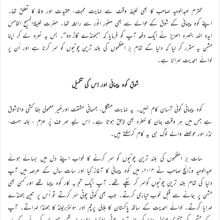
محترم عبدالوحید صاحب کا بھی خلیفۂ وقت سے نہایت محبت، عقیدت اور وفا کا تعلق تھا۔
اپنے کوہ پیمائی کے شوق کے حوالے سے بھی حضورِ انور سے رابطہ تھا۔ حضرت خلیفۃالمسیح الخامس
ایدہ اللہ بنصرہ العزیز نے ایک دفعہ آپ کو فرمایا کہ ’’جھنڈے گاڑ دو‘‘۔ بس یہ نعرہ لے کر اپنا
مشن یہ مقرر کر لیا کہ دنیا کے تمام برِّ اعظموں کی بلند ترین چوٹیوں کو سَر کرنا ہے اور اُن پر
لوائے احمدیت لہرانا ہے۔
شوقِ کوہ پیمائی اور اِس کی تکمیل
کوہ پیمائی کوئی آسان کام نہیں۔ یہ نہایت مشکل، جسمانی مشقت اورغیر معمولی جفا کشی والاشوق
ہے جس میں ہر وقت جان کا خطرہ بھی لاحق ہوتا ہے۔ اِس لیے صر ف پُر عزم ، بلند ہمت،
نڈر اور حوصلے والے لوگ ہی یہ کام کرسکتے ہیں۔
سات برِّ اعظموں کی بلند ترین چوٹیوں کو سر کرنے کا خواب اپنے دل میں بسائے ہوئے
عبدالوحید وڑائچ صاحب نے ۲۰۱۴ء میں کوہ پیمائی کا آغاز کیا اور سات سال کے عرصہ میں آپ
دنیا کی تمام بلند ترین چوٹیوں کوسَر کر چکے تھے۔ آپ ایک تجربہ کار کوہ پیما تھے اور کسی بھی
مشن پر جانے سے قبل خوب تیاری کرتے۔ جب بھی کوئی چوٹی سَر کرتے تو اُس پر تین جھنڈے
لہرایا کرتے۔ لوائے احمدیت کے ساتھ پاکستان کا ہلالی پرچم اور سوئٹزرلینڈ کا جھنڈا لہراتے۔ آپ
کے مشن کی آخری منزل دنیا کی بلند ترین چوٹی ماؤنٹ ایورسٹ تھی جسے سَر کر نے کے بعد