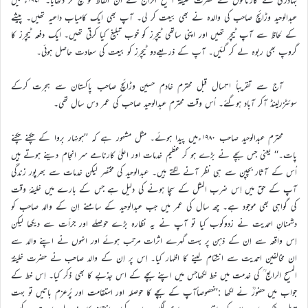
عبدالوحید وڑائچ صاحب کی والدہ نے بھی بیعت کر لی۔ آپ بھی ایک کامیاب داعیہ تھیں۔ پیشے
کے لحاظ سے آپ ٹیچر تھیں اور اپنی ساتھی ٹیچرز کو خوب تبلیغ کیا کرتی تھیں۔ ایک دفعہ ٹیچرز کا
گروپ بھی ربوہ لے کر گئیں۔ آپ کے ذریعےدو ٹیچرز کو بیعت کی سعادت حاصل ہوئی۔
آج سے تقریباً ۳۱سال قبل محترم خادم حسین وڑائچ صاحب پاکستان سے ہجرت کرکے
سوئٹزرلینڈ آکر آباد ہوگئے۔ اُس وقت محترم عبدالوحید صاحب کی عمر دس سال تھی۔
محترم عبدالوحید صاحب ۱۹۸۰ءمیں پیدا ہوئے۔ مثل مشہور ہے کہ ’’ہونہار بِروا کے چکنے چکنے
پات۔‘‘ یعنی جس بچے نے بڑے ہو کر عظیم خدمات اور اعلیٰ کارنامے سر انجام دینے ہوتے ہیں
اُس کے آثار بچپن سے ہی نظر آنے لگتے ہیں۔ عبدالوحید کی مختصر لیکن خدمات سے بھرپور زندگی
آپ کے حق میں اِس ضرب المثل کے سچا ہونے کی دلیل ہے جس کے بارے میں خلیفۂ وقت
کی گواہی بھی موجود ہے۔ چھ سال کی عمر میں جب عبدالوحید کے سامنے اِن کے والد صاحب کو
دشمنانِ احمدیت نے زدوکوب کیا تو آپ نے یہ نظارہ بڑے حوصلے اور جرأت سے دیکھا لیکن
اِس واقعہ سے اِن کے ذہن پر بہت گہرے اثرات مرتب ہوئے اور انہوں نے اپنے والد سے
ان مخالفین احمدیت سے انتقام لینے کا اظہار کیا۔ اِس پر اِن کے والد صاحب نے حضرت خلیفۃ
المسیح الرابع ؒ کی خدمت میں خط لکھاجس میں اپنے بچے کے اس جذبے کا بھی ذکر کیا۔ اِس خط کے
جواب میں حضورؒ نے لکھا :’’خصوصاًآپ کے بچے کا حوصلہ اور استقامت اور پُرعزم باتیں تو بہت