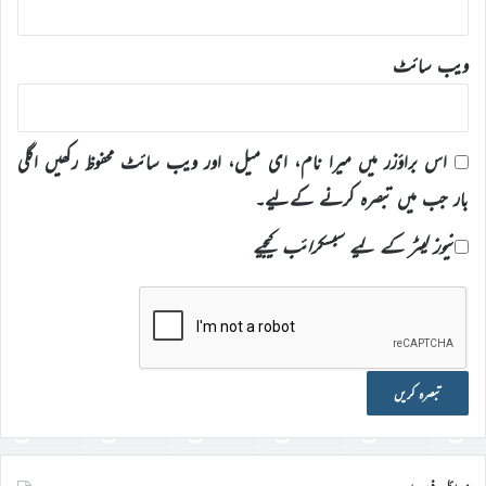
ویب‌ سائٹ
اس براؤزر میں میرا نام، ای میل، اور ویب سائٹ محفوظ رکھیں اگلی
بار جب میں تبصرہ کرنے کےلیے۔
نیوز لیٹر کے لیے سبسکرائب کیجیے