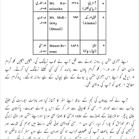
اپنے آخری مشن پر روانہ ہونے سے قبل آپ نے خوب ٹریننگ کی۔ پچیس پچیس کلو گرام
وزن اٹھا کر اور ۵۔۱۰؍کلو گرام پاؤں سے باندھ کر کئی کئی گھنٹے ٹریننگ کیا کرتے۔ آپ
۵؍اپریل کو اپنے اِس آخری مشن پر جانے کے لیے نیپال کے لیے روانہ ہوگئے۔ پروگرام کے
مطابق ۶؍جون کو آپ کی واپسی تھی۔
آپ نے کوہ پیماؤں کی ٹیم کے ساتھ اپنے سفر کا آغاز کیا اور ماؤنٹ ایورسٹ کی جنوبی
جانب سے اِسے مورخہ ۱۲؍مئی کو کامیابی سے سَر کر کے اِس پر لوائے احمدیت، پاکستان کے
ہلالی پرچم، سوئٹزرلینڈ کے جھنڈے کے علاوہ جرمنی کا جھنڈا بھی لہرایا اوراپنے مشن اور اپنی زندگی
کی اہم خواہش کو پورا کر دیا۔ اُسی دن ۱۲؍مئی کوواپسی ہوئی لیکن راستے میں موسم کی شدّت اور
آکسیجن کی کمی کے باعث آپ کی طبیعت خراب ہو گئی اوراِن کے لیے مزید سفر کرنا ناممکن ہو
گیا۔ اِن کی مدد کے لیے ٹیم نے زائد آکسیجن اور خوراک دے کر دو گائیڈز بھجوائے لیکن یہ اُن