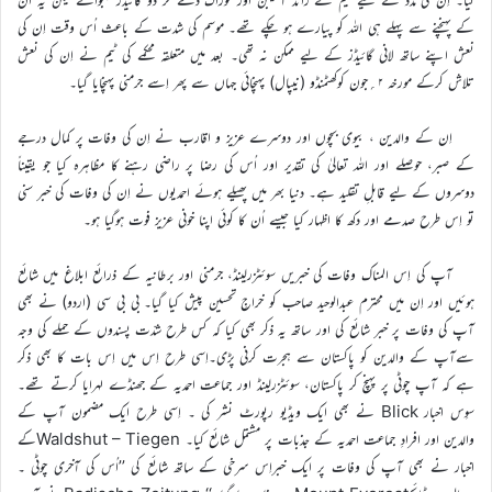
کے پہنچنے سے پہلے ہی اللہ کو پیارے ہو چکے تھے۔ موسم کی شدت کے باعث اُس وقت اِن کی
نعش اپنے ساتھ لانی گائیڈز کے لیے ممکن نہ تھی۔ بعد میں متعلقہ محکمے کی ٹیم نے اِن کی نعش
تلاش کرکے مورخہ ۲؍جون کوکھٹمنڈو (نیپال) پہنچائی جہاں سے پھر اِسے جرمنی پہنچایا گیا۔
اِن کے والدین ، بیوی بچوں اور دوسرے عزیز و اقارب نے اِن کی وفات پر کمال درجے
کے صبر، حوصلے اور اللہ تعالیٰ کی تقدیر اور اُس کی رضا پر راضی رہنے کا مظاہرہ کیا جو یقیناً
دوسروں کے لیے قابلِ تقلید ہے۔ دنیا بھر میں پھیلے ہوئے احمدیوں نے اِن کی وفات کی خبر سنی
تو اِس طرح صدمے اور دکھ کا اظہار کیا جیسے اُن کا کوئی اپنا خونی عزیز فوت ہوگیا ہو۔
آپ کی اِس المناک وفات کی خبریں سوئٹزرلینڈ، جرمنی اور برطانیہ کے ذرائع ابلاغ میں شائع
ہوئیں اور اِن میں محترم عبدالوحید صاحب کو خراجِ تحسین پیش کیا گیا۔ بی بی سی (اردو) نے بھی
آپ کی وفات پر خبر شائع کی اور ساتھ یہ ذکر بھی کیا کہ کس طرح شدّت پسندوں کے حملے کی وجہ
سےآپ کے والدین کو پاکستان سے ہجرت کرنی پڑی۔اِسی طرح اِس میں اِس بات کا بھی ذکر
ہے کہ آپ چوٹی پر پہنچ کر پاکستان، سوئٹزرلینڈ اور جماعت احمدیہ کے جھنڈے لہرایا کرتے تھے۔
سوِس اخبار Blick نے بھی ایک ویڈیو رپورٹ نشر کی ۔ اِسی طرح ایک مضمون آپ کے
والدین اور افرادِ جماعت احمدیہ کے جذبات پر مشتمل شائع کیا۔ Waldshut – Tiegenکے
اخبار نے بھی آپ کی وفات پر ایک خبراِس سرخی کے ساتھ شائع کی ’’اُس کی آخری چوٹی ۔