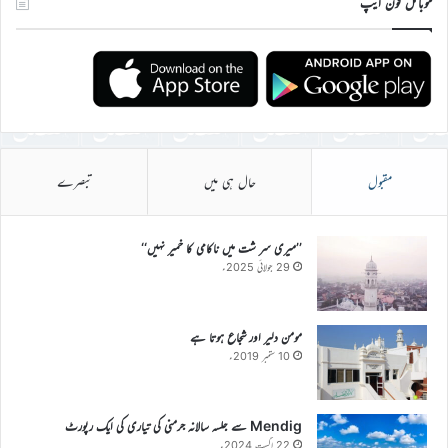
موبائل فون ایپ
مقبول
حال ہی میں
تبصرے
’’میری سر شت میں ناکامی کا خمیر نہیں‘‘
29 جولائی 2025ء
مومن دلیر اور شجاع ہوتا ہے
10 ستمبر 2019ء
Mendig سے جلسہ سالانہ جرمنی کی تیاری کی ایک رپورٹ
22 اگست 2024ء