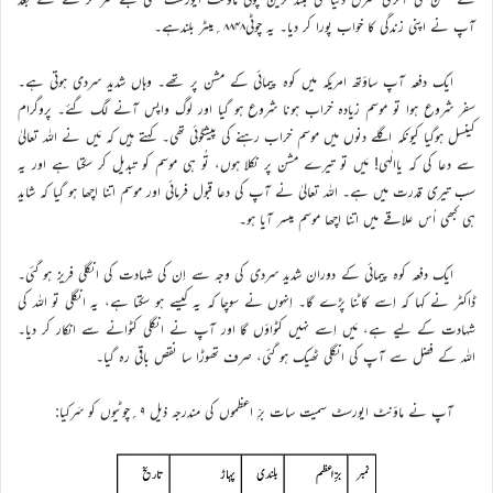
آپ نے اپنی زندگی کا خواب پورا کر دیا۔ یہ چوٹی۸۸۴۸؍میٹر بلندہے۔
ایک دفعہ آپ ساؤتھ امریکہ میں کوہ پیمائی کے مشن پر تھے۔ وہاں شدید سردی ہوتی ہے۔
سفر شروع ہوا تو موسم زیادہ خراب ہونا شروع ہو گیا اور لوگ واپس آنے لگ گئے۔ پروگرام
کینسل ہوگیا کیونکہ اگلے دنوں میں موسم خراب رہنے کی پیشگوئی تھی۔ کہتے ہیں کہ مَیں نے اللہ تعالیٰ
سے دعا کی کہ یاالٰہی! مَیں تو تیرے مشن پر نکلا ہوں، تُو ہی موسم کو تبدیل کر سکتا ہے اور یہ
سب تیری قدرت میں ہے۔ اللہ تعالیٰ نے آپ کی دعا قبول فرمائی اور موسم اتنا اچھا ہو گیا کہ شاید
ہی کبھی اُس علاقے میں اتنا اچھا موسم میسر آیا ہو۔
ایک دفعہ کوہ پیمائی کے دوران شدید سردی کی وجہ سے اِن کی شہادت کی انگلی فریز ہو گئی۔
ڈاکٹر نے کہا کہ اِسے کاٹنا پڑے گا۔ اِنہوں نے سوچا کہ یہ کیسے ہو سکتا ہے، یہ انگلی تو اللہ کی
شہادت کے لیے ہے، مَیں اِسے نہیں کٹواؤں گا اور آپ نے انگلی کٹوانے سے انکار کر دیا۔
اللہ کے فضل سے آپ کی انگلی ٹھیک ہو گئی، صرف تھوڑا سا نقص باقی رہ گیا۔
آپ نے ماؤنٹ ایورسٹ سمیت سات برِّ اعظموں کی مندرجہ ذیل ۹؍چوٹیوں کو سَرکیا: