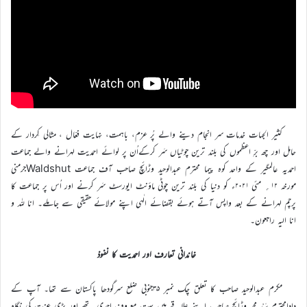
کثیر الجہات خدمات سر انجام دینے والے پُر عزم، باہمت، نہایت فعّال ، مثالی کِردار کے
حامل اور چھ برِّ اعظموں کی بلند ترین چوٹیاں سَر کرکےاُن پر لوائے احمدیت لہرانے والے جماعت
احمدیہ عالمگیر کے واحد کوہ پیما محترم عبدالوحید وڑائچ صاحب آف جماعت Waldshutجرمنی
مورخہ ۱۲؍ مئی ۲۰۲۱ء کو دنیا کی بلند ترین چوٹی ماؤنٹ ایورسٹ سَر کرنے اور اُس پر جماعت کا
پرچم لہرانے کے بعد واپس آتے ہوئے بقضائے الٰہی اپنے مولائے حقیقی سے جاملے۔ انا للہ و
انا الیہ راجعون۔
خاندانی تعارف اور احمدیت کا نفوذ
مکرم عبدالوحید صاحب کا تعلق چک نمبر ۳۵جنوبی ضلع سرگودھا پاکستان سے تھا۔ آپ کے
دادامحترم سَیْد محمد وڑائچ صاحب اپنے علاقے میں بہت معروف احمدی تھے اور بڑی عزت کی نگاہ