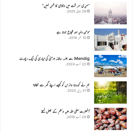
’’میری سر شت میں ناکامی کا خمیر نہیں‘‘
29 جولائی 2025ء
مومن دلیر اور شجاع ہوتا ہے
10 ستمبر 2019ء
Mendig سے جلسہ سالانہ جرمنی کی تیاری کی ایک رپورٹ
22 اگست 2024ء
ہم نے کورونا وائرس کو کیسے اپنے گھر سے نکالا؟
21 اپریل 2020ء
آنحضرت صلی اللہ علیہ وسلم کے بعض نسخے
20 اگست 2019ء