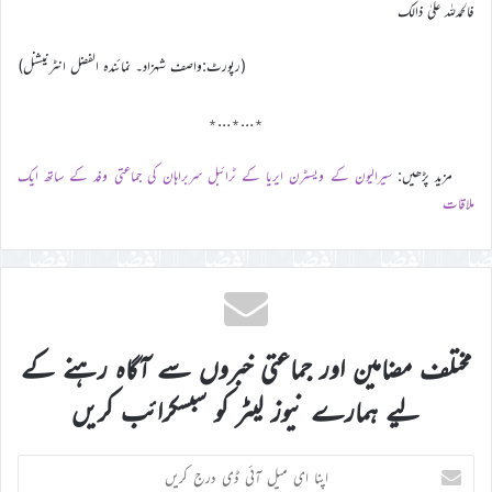
فالحمدللہ علیٰ ذالک
(رپورٹ:واصف شہزاد۔ نمائندہ الفضل انٹرنیشنل)
٭…٭…٭
مزید پڑھیں:
سیرالیون کے ویسٹرن ایریا کے ٹرائبل سربراہان کی جماعتی وفد کے ساتھ ایک
ملاقات
مختلف مضامین اور جماعتی خبروں سے آگاہ رہنے کے
لیے ہمارے نیوز لیٹر کو سبسکرائب کریں
اپنا
ای