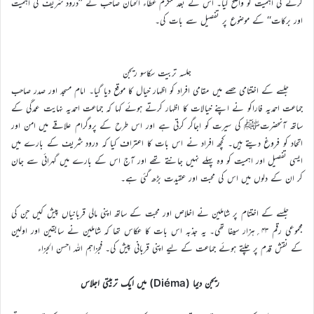
کرنے کی اہمیت کو واضح کیا۔ اس کے بعد مکرم عطاء الحنان صاحب نے ’’درود شریف کی اہمیت
اور برکات‘‘ کے موضوع پر تفصیل سے بات کی۔
جلسہ تربیت سکاسو ریجن
جلسے کے اختتامی حصے میں مقامی افراد کو اظہار خیال کا موقع دیا گیا۔ امام مسجد اور صدر صاحب
جماعت احمدیہ فاراکو نے اپنے خیالات کا اظہار کرتے ہوئے کہا کہ جماعت احمدیہ نہایت عمدگی کے
ساتھ آنحضرتﷺ کی سیرت کو اجاگر کرتی ہے اور اس طرح کے پروگرام علاقے میں امن اور
اتحاد کو فروغ دیتے ہیں۔ کچھ افراد نے اس بات کا اعتراف کیا کہ درود شریف کے بارے میں
ایسی تفصیل اور اہمیت کو وہ پہلے نہیں جانتے تھے اور آج اس کے بارے میں گہرائی سے جان
کر ان کے دلوں میں اس کی محبت اور عقیدت بڑھ گئی ہے۔
جلسے کے اختتام پر شاملین نے اخلاص اور محبت کے ساتھ اپنی مالی قربانیاں پیش کیں جن کی
مجموعی رقم ۴۳؍ہزار سیفا تھی۔ یہ جذبہ اس بات کا عکاس تھا کہ شاملین نے سابقین اور اولین
کے نقش قدم پر چلتے ہوئے جماعت کے لیے اپنی قربانی پیش کی۔ فجزاہم اللہ احسن الجزاء
ریجن دیما (Diéma) میں ایک تربیتی اجلاس