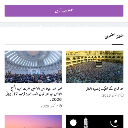
میل
آئی
ڈی
درج
کریں
متعلقہ مضمون
اللہ تعالیٰ کے نزدیک پسندیدہ اعمال
خطبہ جمعہ سیّدنا امیر المومنین حضرت خلیفۃ المسیح
الخامس ایّدہ اللہ تعالیٰ بنصرہ العزیز فرمودہ 17؍جولائی
7 اگست 2026ء
2026ء
7 اگست 2026ء