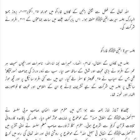
اللہ تعالیٰ کے فضل سے جیجنی ریجن کے گاؤں فاراکو میں مورخہ ۲۵؍اکتوبر۲۰۲۴ء بروز جمعۃ
المبارک جلسہ سیرت النبیﷺ منعقد ہوا۔ اس بابرکت جلسے میں سات جماعتوں کے ۴۱۶؍افراد نے
شرکت کی۔
جلسہ سیرۃ النبیﷺ فاراکو
جلسہ میں گاؤں کے اطفال، خدام، انصار، ممبرات لجنہ اماءاللہ، ناصرات اور بچوں سمیت ہر
عمر کے افراد نے بڑی محبت اور شوق کے ساتھ حصہ لیا۔ سب سے دُور دراز کی جماعت ’سورنتیکلا‘
تھی جس کے احباب نے ۳۵؍کلومیٹر کا سفر طے کیا۔ ان میں سے کئی افراد سائیکل پر اور کچھ موٹر
سائیکل پر جلسہ میں شرکت کے لیے تشریف لائے جو ان کے اخلاص اور محبت کا خوبصورت
اظہار اور نمونہ تھا۔
جلسےکا آغاز نماز جمعہ سے ہوا جس میں مکرم عطاء الحنان صاحب مربی سلسلہ نے
’’آنحضرتﷺ کے اخلاق حسنہ‘‘ کے موضوع پر نہایت مؤثر خطبہ دیا۔ جلسہ کی باقاعدہ کارروائی
تلاوت قرآن کریم سے شروع ہوئی۔ مکرم سیکو تراؤرے صاحب معلم سلسلہ نے اپنی تقریر میں
’’آنحضرتﷺ کے انفاق فی سبیل اللہ‘‘ کے موضوع پر روشنی ڈالی اور اللہ تعالیٰ کی راہ میں خرچ