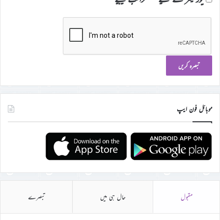
موبائل فون ایپ
مقبول
حال ہی میں
تبصرے