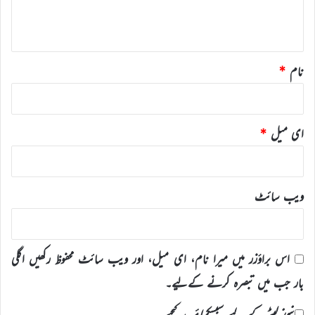
ہ
*
نام
*
ای میل
*
ویب‌ سائٹ
اس براؤزر میں میرا نام، ای میل، اور ویب سائٹ محفوظ رکھیں اگلی
بار جب میں تبصرہ کرنے کےلیے۔
نیوز لیٹر کے لیے سبسکرائب کیجیے