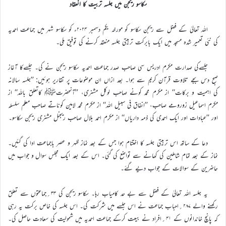
سکاسو ریجن میں جلسہ تربیت کا انعقاد
اللہ تعالیٰ کے فضل سے ریجن سکاسو کو مورخہ یکم دسمبر ۲۰۲۴ء کو سکاسو شہر میں جماعت احمدیہ
کی نئی تعمیر شدہ مسجد میں ایک بابرکت تربیتی جلسہ منعقد کرنے کی توفیق ملی۔
جلسےکی صدارت مکرم ادریس سی صاحب صدر جماعت احمدیہ سکاسو ریجن نے کی۔ جلسےکا آغاز
صبح دس بجے تلاوت قرآن کریم سے ہوا۔ بعد ازاں ان موضوعات پر تقاریر ہوئیں: ’’جلسہ سالانہ
کی اہمیت و برکات‘‘ از مکرم محمد کونے صاحب لوکل مشنری، ’’آنحضرتﷺ کاتعلق باللہ‘‘ از
مکرم اسماعیل زورومے صاحب، ’’انفاق فی سبیل اللہ‘‘ از مکرم محمد لامین کوناتے صاحب معلم سلسلہ
اور ’’عبادات اور ایک احمدی کی ذمہ داریاں‘‘ از مکرم احمد بلال صاحب ریجنل مشنری ریجن سکاسو۔
دعا کے ساتھ اس تربیتی جلسہ کا اختتام ہوا جس کے بعد نماز ظہر و عصر باجماعت ادا کی گئیں۔
نماز کے بعد تمام شاملین کی کھانے سے تواضع کی گئی۔ اس کے بعد ایک مجلس سوال و جواب میں
حاضرین کے سوالات کے جواب دیے گئے۔
یہ جلسہ اللہ تعالیٰ کے فضل سے بے حد کامیاب رہا۔ سکاسو ریجن کی ۳۳؍جماعتوں سے تعلق
رکھنے والے ۲۸۷؍احباب جماعت نے اس جلسے میں شرکت کی۔ اس جلسہ کی خاص برکت یہ رہی
کہ پانچ خاندانوں کے ۴۱؍افراد نے بیعت کرکے جماعت احمدیہ میں شمولیت کی سعادت حاصل کی۔