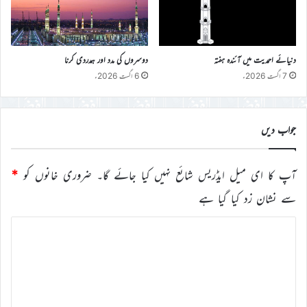
دنیائے احمدیت میں آئندہ ہفتہ
دوسروں کی مدد اور ہمدردی کرنا
7 اگست 2026ء
6 اگست 2026ء
جواب دیں
آپ کا ای میل ایڈریس شائع نہیں کیا جائے گا۔
ضروری خانوں کو
*
سے نشان زد کیا گیا ہے
ت
ب
ص
ر