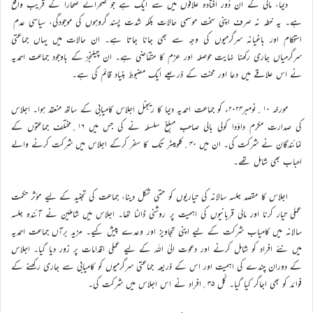
دیما، مالی کے ان دُور افتادہ علاقوں میں سے ایک ہے جو صحرائے صحارا کے قریب واقع
ہے۔ یہ خطہ نہ صرف اپنی سخت موسمی حالات بلکہ شدت پسند گروہوں کی موجودگی، سیاسی عدم
استحکام اور باغیانہ سرگرمیوں کی وجہ سے بھی جانا جاتا ہے۔ ان حالات میں یہاں جماعتی
سرگرمیاں جاری رکھنا نہایت حوصلہ اور عزم کا متقاضی ہے۔ ان چیلنجز کے باوجود جماعت احمدیہ
نے اس علاقے میں دعا اور محنت کے ذریعے ایک مضبوط بنیاد قائم کی ہے۔
مورخہ ۱۰؍نومبر۲۰۲۴ء کو جماعت احمدیہ دیما کا ریجنل اجلاس کامیابی کے ساتھ منعقد ہوا۔ اجلاس
کی صدارت مکرم داؤدا کولی بالی صاحب مبلغ سلسلہ نے کی جس میں ۱۶؍مختلف جماعتوں کے
نمائندگان نے شرکت کی۔ ان میں ۴۰؍کلومیٹر تک کا سفر کرکے اجلاس میں شرکت کرنے والے
احباب بھی شامل تھے۔
اجلاس کا مقصد جلسہ سالانہ کی تیاریوں کو حتمی شکل دینا، جماعت کی تجنید کے ليے مؤثر حکمت
عملی تیار کرنا اور مالی قربانیوں کی اہمیت پر روشنی ڈالنا تھا۔ اجلاس میں شاملین نے آئندہ جلسہ
سالانہ میں کامیاب شرکت کے لیے اپنی تجاویز اور وعدے پیش کیے۔ مزید برآں جماعت احمدیہ
میں نئے افراد کو شامل کرنے اور دعوت الیٰ اللہ کے لیے عملی اقدامات پر زور دیا گیا۔ اجلاس
کے دوران چندے کی اہمیت اور اس کے ذریعہ جماعتی سرگرمیوں کو کامیابی سے جاری رکھنے کے
فوائد کو بھی اجاگر کیا گیا۔ کُل ۳۵؍افراد نے اس اجلاس میں شرکت کی۔