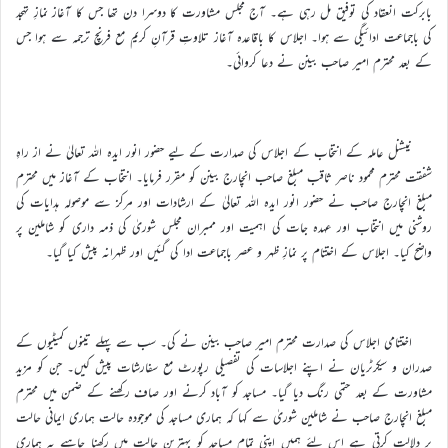
بابرکت انعقاد کی توفیق مل رہی ہے۔ آج مجلس مشاورت کا دوسرا دن تھا جس کا آغاز نمازِ تہجد
کی باجماعت ادائیگی سے ہوا۔ اجلاس کا باقاعدہ آغاز تلاوتِ قرآنِ کریم مع فرنچ ترجمہ سے ہوا جس
کے بعد محترم امیر صاحب بینن نے دعا کروائی۔
نیشنل عاملہ کے انتخاب کے اجلاس کی صدارت کے لیے حضور انور ایدہ اللہ تعالیٰ نے از راہِ
شفقت محترم محمود ناصر ثاقب مبلغ صاحب انچارج بینن کو مقرر فرمایا۔ انتخاب کے آغاز میں محترم
مبلغ انچارج صاحب نے حضور انور ایدہ اللہ تعالیٰ کے ارشادات اور مرکز سے موصولہ ہدایات کی
روشنی میں انتخاب اور عہدہ جات کی اہمیت اور ممبران مجلس شوریٰ کی ذمہ داری کو شاملین پر
واضح کیا۔ اجلاس کے اختتام پر نمازِ ظہر و عصر باجماعت ادا کی گئیں اور ظہرانہ پیش کیا گیا۔
اختتامی اجلاس کی صدارت محترم امیر صاحب بینن نے کی۔ سب سے پہلے تینوں کمیٹیوں کے
صدران و سیکرٹریان نے اپنے اجلاسات کی تفصیلی رپورٹ مع سفارشات پیش کیں۔ جن کو مزید
مشاورت کے بعد حتمی رنگ دیا گیا۔ مساجد کو آباد کرنے اور صاف رکھنے کے ضمن میں محترم
مبلغ انچارج صاحب نے شاملین شوریٰ سے کہا کہ ہماری مساجد کی موجودہ حالت ہماری ایمانی حالت
پر دلالت کرتی ہے اس لئے ہمیں اپنی تمام مساجد کو بہترین حالت میں رکھنا چاہیے یہ ہماری