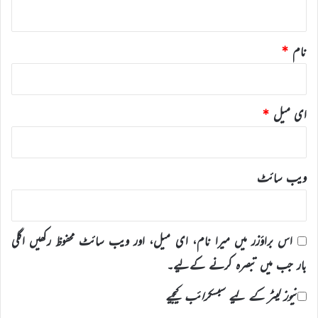
*
نام
*
ای میل
*
ویب‌ سائٹ
اس براؤزر میں میرا نام، ای میل، اور ویب سائٹ محفوظ رکھیں اگلی
بار جب میں تبصرہ کرنے کےلیے۔
نیوز لیٹر کے لیے سبسکرائب کیجیے