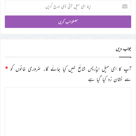
اپنا
ای
میل
آئی
ڈی
درج
کریں
جواب دیں
آپ کا ای میل ایڈریس شائع نہیں کیا جائے گا۔
ضروری خانوں کو
*
سے نشان زد کیا گیا ہے
ت
ب
ص
ر
ہ