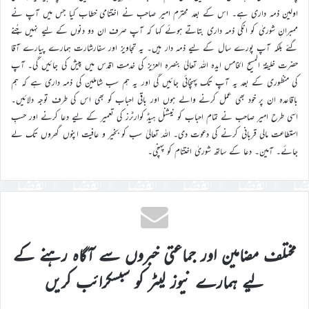
اولین ذمہ داری ہے۔ اس کے بعد محترم امیر صاحب نے اختتامی خطاب کیا جس میں آپ نے
ممبرانِ شوریٰ کو انکی ذمہ داری بتاتے ہوئے کہا کہ آپ صرف ان دو دنوں کے لیے نہیں چُنے
گئے بلکہ آپ پورے سال کے لیے ذمہ دار ہیں۔ یہ تجاویز اور سفارشارت ہمارے پیارے آقا
حضرت خلیفۃ المسیح الخامس ایدہ اللہ تعالیٰ بنصرہ العزیز کی خدمتِ اقدس میں پیش کی جائیں گی۔ آپ
کی منظوری کے بعد یہ آپ تک پہنچائی جائیں گی اور یہ ہم سب شاملین کی ذمہ داری ہے کہ ہم
باقاعدہ ان پر خود بھی عمل کرنے والے ہوں اور باقی احباب کو بھی اس کی طرف توجہ دلائیں۔
اسی طرح امیر صاحب نے تمام احباب کو نیشنل ہیڈ کوارٹرز کی تعمیر کے لیے دعا کرنے اور حسبِ
استطاعت مالی قربانی کرنے کی دعوت دی۔ اللہ تعالیٰ سب کو بخیر و عافیت اپنوں گھروں تک لے
جائے۔ آمین۔ دعا کے ساتھ شوریٰ اختتام کو پہنچی۔
مختلف مضامین اور جماعتی خبروں سے آگاہ رہنے کے
لیے ہمارے نیوز لیٹر کو سبسکرائب کریں