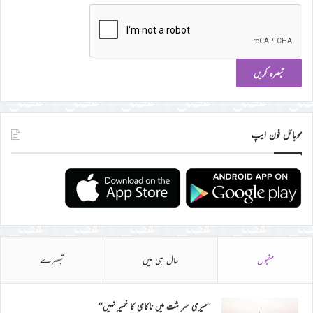
موبائل فون ایپ
مقبول
حال ہی میں
تبصرے
’’میری سر شت میں ناکامی کا خمیر نہیں‘‘