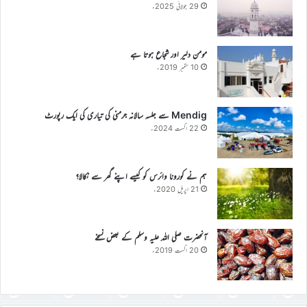
29 جولائی 2025ء
مومن دلیر اور شجاع ہوتا ہے
10 ستمبر 2019ء
Mendig سے جلسہ سالانہ جرمنی کی تیاری کی ایک رپورٹ
22 اگست 2024ء
ہم نے کورونا وائرس کو کیسے اپنے گھر سے نکالا؟
21 اپریل 2020ء
آنحضرت صلی اللہ علیہ وسلم کے بعض نسخے
20 اگست 2019ء