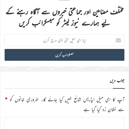
مختلف مضامین اور جماعتی خبروں سے آگاہ رہنے کے
لیے ہمارے نیوز لیٹر کو سبسکرائب کریں
اپنا
ای
میل
آئی
ڈی
درج
کریں
جواب دیں
آپ کا ای میل ایڈریس شائع نہیں کیا جائے گا۔
ضروری خانوں کو
*
سے نشان زد کیا گیا ہے
ت