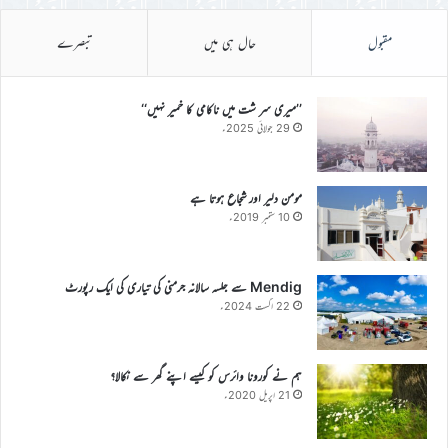
مقبول
حال ہی میں
تبصرے
’’میری سر شت میں ناکامی کا خمیر نہیں‘‘
29 جولائی 2025ء
مومن دلیر اور شجاع ہوتا ہے
10 ستمبر 2019ء
Mendig سے جلسہ سالانہ جرمنی کی تیاری کی ایک رپورٹ
22 اگست 2024ء
ہم نے کورونا وائرس کو کیسے اپنے گھر سے نکالا؟
21 اپریل 2020ء