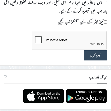
اس براؤزر میں میرا نام، ای میل، اور ویب سائٹ محفوظ رکھیں اگلی
بار جب میں تبصرہ کرنے کےلیے۔
نیوز لیٹر کے لیے سبسکرائب کیجیے
موبائل فون ایپ