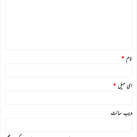
ب
ص
ر
ہ
*
نام
*
ای میل
*
ویب‌ سائٹ