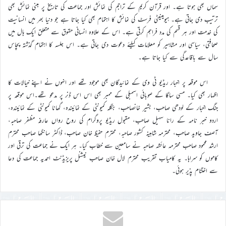
سماں بھی ہوتا ہے۔ اور قرآن کریم کے تراجم کی نمائش اور جماعت کی تاریخ پر مبنی نمائش بھی
ترتیب دی جاتی ہے۔ ہیومینیٹی فرسٹ کی نمائش کا اہتمام بھی کیا جاتا ہے جو دنیا بھر میں انسانیت
کی خدمت اور ہر قسم کی مدد فراہم کرتی ہے۔ اس کے علاوہ انسانی حقوق سے متعلق ایک ہال میں
صحافتی، سیاسی اور مشاہیر کو معلامات کیلئے دعوت دی جاتی ہے۔ اس جلسہ کا اہتمام گذشتہ پچاس
سال سے باقاعدگی سے کیا جاتا ہے۔
اس موقعہ پر اخبار ریڈیو ٹی وی کے نمائیدگان بھی موجود تھے اور انہوں نے اپنے خیالات کا
اظہار بھی کیا۔ مسی ساگا کے صوبائی اسمبلی کے ممبر بھی اس اس ڈنر پر مدعو تھے۔اس موقعہ پر
جنگ اخبار کے لودھی صاحب، بشیر خانصاحب، بنگلہ کمیونٹی کے نمائیندہ، گھانا کمیونٹی کے نمائیندہ،
اردو خبر نامہ کے رانا سہیل صاحب، مقبول ریڈیو پروگرام کی روح رواں عارفہ مظفر صاحبہ،
آصف جاوید صاحب، محترمہ شاہینہ کشور صاحبہ، محترم حفیظ خان صاحب، ڈاکٹر سانگھا صاحب محترم
ارشد محمود صاحب محترمہ عائشہ صاحبہ نے سامعین سے خطاب کیا۔ ہر ایک نے جماعت کی ترقی اور
کاموں کو سراہا۔ یہ کامیاب تقریب محترم لال خان صاحب نیشنل پریزیڈنٹ احمدیہ جماعت کی دعا
سے اختتام پذیر ہوئی۔