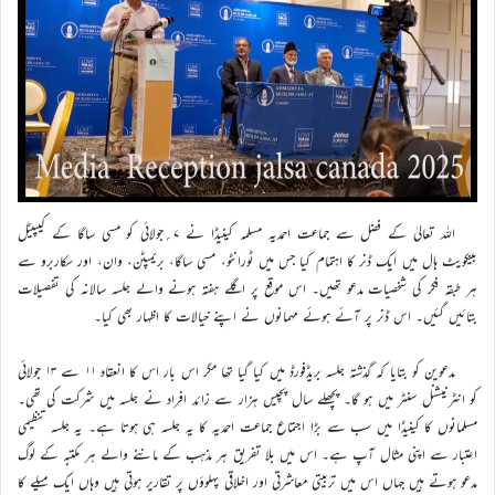
اللہ تعالیٰ کے فضل سے جماعت احمدیہ مسلمہ کینیڈا نے ۷؍جولائی کو مسی ساگا کے کیپیٹل
بینکویٹ ہال میں ایک ڈنر کا اہتمام کیا جس میں ٹورانٹو، مسی ساگا، بریمپٹن، وان، اور سکاربرو سے
ہر طبقہ فکر کی شخصیات مدعو تھیں۔ اس موقع پر اگلے ہفتہ ہونے والے جلسہ سالانہ کی تفصیلات
بتائیں گئیں۔ اس ڈنر پر آئے ہوئے مہمانوں نے اپنے خیالات کا اظہار بھی کیا۔
مدعوین کو بتایا کہ گذشتہ جلسہ بریڈفورڈ میں کیا گیا تھا مگر اس بار اس کا انعقاد ۱۱ سے ۱۳ جولائی
کو انٹرنیشنل سنٹر میں ہو گا۔ پچھلے سال پچیس ہزار سے زائد افراد نے جلسہ میں شرکت کی تھی۔
مسلمانوں کا کینیڈا میں سب سے بڑا اجتماع جماعت احمدیہ کا یہ جلسہ ہی ہوتا ہے۔ یہ جلسہ تنظیمی
اعتبار سے اپنی مثال آپ ہے۔ اس میں بلا تفریق ہر مذہب کے ماننے والے ہر مکتبہ کے لوگ
مدعو ہوتے ہیں جہاں اس میں تربیتی معاشرتی اور اخلاقی پہلوؤں پر تقاریر ہوتی ہیں وہاں ایک میلے کا