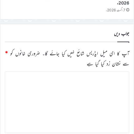
2026ء
7 اگست 2026ء
جواب دیں
آپ کا ای میل ایڈریس شائع نہیں کیا جائے گا۔
ضروری خانوں کو
*
سے نشان زد کیا گیا ہے
ت
ب
ص
ر
ہ
*