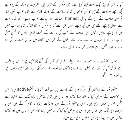
کیا کہ اس کی فیڈ بیک بہت اچھا آیا ہے۔ جن لوگوں کے ذہن میں انٹرنیٹ پر دیکھ کے یا ویسے
کچھ ایسے سوالات تھےجن کا اُن کو خیال تھا کہ جماعت کے پلیٹ فارم سے شاید جواب نہیں ملتا،
تو امیر صاحب نے ان کے بالکل honest، صاف اور سیدھے جواب دیے، الحمد للہ۔ بہت
سے سوال پوچھے گئے جن میں کچھ ایسے سوال بھی تھے کہ جو لوگوں کو لگتا تھا کہ شاید مناسب نہیں
ہیں کہ پوچھے جائیں، لیکن امیر صاحب نے آپ کی ہدایت کے تحت تمام سوالوں کا تسلّی بخش
جواب دیا اور جو مربیان ہمارے ساتھ تھے انہوں نے بھی اس سلسلے میں ہماری بہت مدد کی اور
صدر صاحب مجلس خدام الاحمدیہ بھی ساتھ شامل رہے۔
جنرل سیکرٹری سے حضورِانور نے دریافت فرمایا کہ آپ کی کتنی جماعتیں ہیں؟ اس پر انہوں
نے عرض کیا کہ اللہ کے فضل سے اب جماعتوں کی تعداد ۱۵۱؍ ہو گئی ہے، جبکہ پچھلے سالوں میں
یہ تعداد ۱۴۶؍تھی۔
حضورِانور نے جماعتوں کی سرگرمیوں کے بارے میں دریافت فرمایا کہ کتنیactive ہیں؟ اس
پر موصوف نے عرض کیا کہ الحمد لله! گذشتہ دو سال میں تمام جماعتیں رپورٹنگ کے اعتبار سے
مکمل طور پر فعّال رہی ہیں۔ اس پرحضورانور نے مزید دریافت فرمایا کہ کام کرنے میں بھی یا
صرف رپورٹنگ میں فعّال ہیں؟ اس پر عرض کیا گیا کہ جماعتیں اچھا کام بھی کر رہی ہیں اور گذشتہ
سالوں میں سو فیصد رپورٹس موصول ہوتی رہی ہیں۔