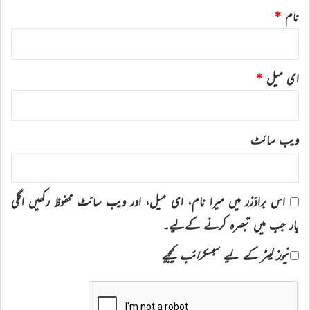
نام
*
ای میل
*
ویب‌ سائٹ
اس براؤزر میں میرا نام، ای میل، اور ویب سائٹ محفوظ رکھیں اگلی
بار جب میں تبصرہ کرنے کےلیے۔
نیوز لیٹر کے لیے سبسکرائب کیجیے