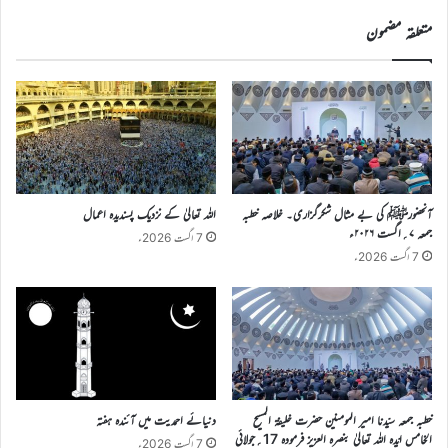
کریں
متعلقہ مضمون
آنحضورﷺ کی بے مثال شکرگزاری۔ خلاصہ خطبہ
اللہ تعالیٰ کے نزدیک پسندیدہ اعمال
جمعہ ۷؍اگست ۲۰۲۶ء
7 اگست 2026ء
7 اگست 2026ء
خطبہ جمعہ سیّدنا امیر المومنین حضرت خلیفۃ المسیح
دنیائے احمدیت میں آئندہ ہفتہ
الخامس ایّدہ اللہ تعالیٰ بنصرہ العزیز فرمودہ 17؍جولائی
7 اگست 2026ء