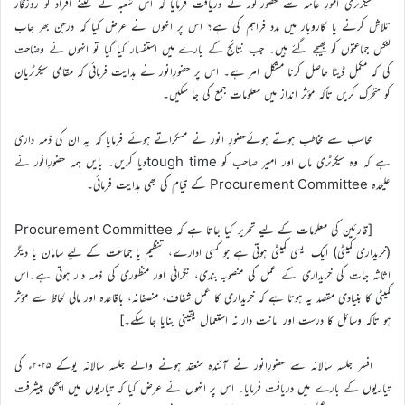
سیکرٹری امورِ عامہ سے حضورانور نے دریافت فرمایا کہ اس شعبہ نے کتنے افراد کو روزگار
تلاش کرنے یا کاروبار میں مدد فراہم کی ہے؟ اس پر انہوں نے عرض کیا کہ درجن بھر جاب
لنکس جماعتوں کو بھیجے گئے ہیں۔ جب نتائج کے بارے میں استفسار کیا گیا تو انہوں نے وضاحت
کی کہ مکمل ڈیٹا حاصل کرنا مشکل امر ہے۔ اس پر حضورِانور نے ہدایت فرمائی کہ مقامی سیکرٹریان
کو متحرک کریں تاکہ مؤثر انداز میں معلومات جمع کی جا سکیں۔
محاسب سے مخاطب ہوتے ہوئےحضورِ انور نے مسکراتے ہوئے فرمایا کہ یہ ان کی ذمہ داری
ہے کہ وہ سیکرٹری مال اور امیر صاحب کو tough timeدیا کریں۔ بایں ہمہ حضورِانور نے
علیحدہ Procurement Committee کے قیام کی بھی ہدایت فرمائی۔
[قارئین کی معلومات کے لیے تحریر کیا جاتا ہے کہ Procurement Committee
(خریداری کمیٹی) ایک ایسی کمیٹی ہوتی ہے جو کسی ادارے، تنظیم یا جماعت کے لیے سامان یا دیگر
اثاثہ جات کی خریداری کے عمل کی منصوبہ بندی، نگرانی اور منظوری کی ذمہ دار ہوتی ہے۔اس
کمیٹی کا بنیادی مقصد یہ ہوتا ہے کہ خریداری کا عمل شفاف، منصفانہ، باقاعدہ اور مالی لحاظ سے مؤثر
ہو تاکہ وسائل کا درست اور امانت دارانہ استعمال یقینی بنایا جا سکے۔]
افسر جلسہ سالانہ سے حضورِانور نے آئندہ منعقد ہونے والے جلسہ سالانہ یوکے ۲۰۲۵ء کی
تیاریوں کے بارے میں دریافت فرمایا۔ اس پر انہوں نے عرض کیا کہ تیاریوں میں اچھی پیشرفت