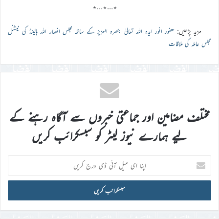
٭…٭…٭
مزید پڑھیں:
حضور انور ایدہ اللہ تعالیٰ بنصرہ العزیز کے ساتھ مجلس انصار اللہ ہالینڈ کی نیشنل
مجلس عاملہ کی ملاقات
مختلف مضامین اور جماعتی خبروں سے آگاہ رہنے کے
لیے ہمارے نیوز لیٹر کو سبسکرائب کریں
اپنا
ای
میل
آئی
ڈی
درج