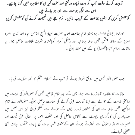
تربیت کرتے وقت آپ کو بہت زیادہ درشتی اور سخت گیر ی کا مظاہرہ نہیں کرنا چاہیے۔
اس سے لوگ جماعت سے دُور ہو جاتے ہیں
کوشش کریں کہ انہیں جماعت کے قریب لائیں۔ نرم لہجے میں نصیحت کرنے کی کوشش کریں
مورخہ۵؍جولائی ۲۰۲۵ء بروزہفتہ امام جماعت احمدیہ حضرت خلیفۃ المسیح الخامس ایّدہ اللہ تعالیٰ بنصرہ
العزیز کے ساتھ نیشنل مجلسِ عاملہ برطانیہ اور ریجنل اُمراء کوبالمشافہ شرفِ ملاقات حاصل ہوا۔ یہ
ملاقات اسلام آباد(ٹِلفورڈ) یو کے میں منعقد ہوئی ۔
جب حضورِ انور مجلس میں رونق افروز ہوئے تو آپ نے السلام علیکم کا تحفہ عنایت فرمایا۔
ملاقات کا باقاعدہ آغاز دعا سے ہوا۔ جس کے بعد تمام شاملینِ مجلس کو حضورِانور کی خدمت میں
جماعتی خدمت کے حوالے سے اپنا تعارف پیش کرنے کی سعادت حاصل ہوئی۔ حضورِانور نے تمام
اراکینِ مجلس عاملہ سے ان کی مفوّضہ ذمہ داریوں کے حوالے سے گفتگو فرمائی نیز اس ضمن میں
عہدیداران کی کارگزاری رپورٹ سے آگاہی حاصل کی اور مختلف امور پر انتہائی بیش قیمت اور
بصیرت افروز راہنمائی سے نوازتے ہوئے ان کےمتعلقہ شعبہ جات کی بابت مختلف اہداف بھی
متعیّن فرمائے۔