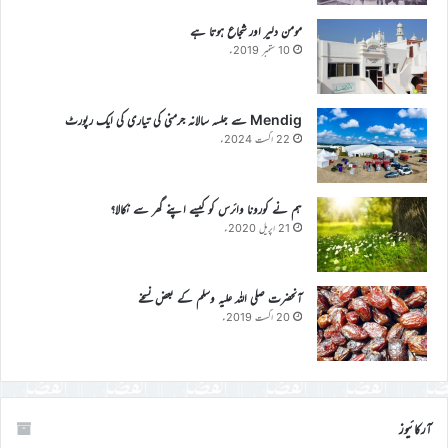
مومن دلیر اور شجاع ہوتا ہے
10 ستمبر 2019ء
Mendig سے جلسہ سالانہ جرمنی کی تیاری کی ایک رپورٹ
22 اگست 2024ء
ہم نے کورونا وائرس کو کیسے اپنے گھر سے نکالا؟
21 اپریل 2020ء
آنحضرت صلی اللہ علیہ وسلم کے بعض نسخے
20 اگست 2019ء
آرکائیوز