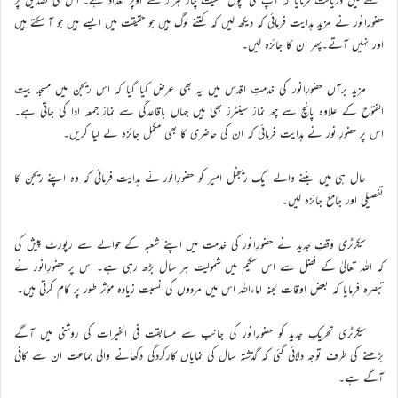
حضورِانور نے مزید ہدایت فرمائی کہ دیکھ لیں کہ کتنے لوگ ہیں جو حقیقت میں ایسے ہیں جو آ سکتے ہیں
اور نہیں آتے۔پھر ان کا جائزہ لیں۔
مزید برآں حضورِانور کی خدمتِ اقدس میں یہ بھی عرض کیا گیا کہ اس ریجن میں مسجد بیت
الفتوح کے علاوہ پانچ سے چھ نماز سینٹرز بھی ہیں جہاں باقاعدگی سے نماز جمعہ ادا کی جاتی ہے۔
اس پر حضورِانور نے ہدایت فرمائی کہ ان کی حاضری کا بھی مکمل جائزہ لے لیا کریں۔
حال ہی میں بننے والے ایک ریجنل امیر کو حضورِانور نے ہدایت فرمائی کہ وہ اپنے ریجن کا
تفصیلی اور جامع جائزہ لیں۔
سیکرٹری وقفِ جدید نے حضورِانور کی خدمت میں اپنے شعبہ کے حوالے سے رپورٹ پیش کی
کہ اللہ تعالیٰ کے فضل سے اس سکیم میں شمولیت ہر سال بڑھ رہی ہے۔ اس پر حضورِانور نے
تبصرہ فرمایا کہ بعض اوقات لجنہ اماءاللہ اس میں مردوں کی نسبت زیادہ مؤثر طور پر کام کرتی ہیں۔
سیکرٹری تحریکِ جدید کو حضورِانور کی جانب سے مسابقت فی الخیرات کی روشنی میں آگے
بڑھنے کی طرف توجہ دلائی گئی کہ گذشتہ سال کی نمایاں کارکردگی دکھانے والی جماعت ان سے کافی
آگے ہے۔