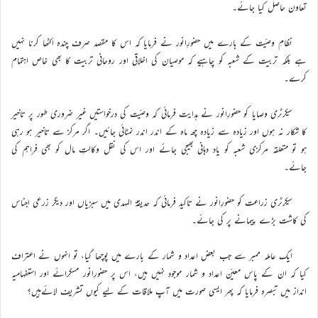
تعاون حاصل کیا جائے۔
نظامِ وصیّت کے بارے میں حضورِانور نے فرمایا کہ اس کا مقصد صرف چندہ اکٹھا کرنا نہیں
ہے بلکہ تربیت کے شعبہ کو چاہیے کہ موصیان کی اخلاقی اور روحانی تربیت کا بھی خاص اہتمام
کرے۔
سیکرٹری وصایا کو حضورِانور نے ہدایت فرمائی کہ وصیّت کی درخواستیں غیر ضروری طور پر تاخیر
کا شکار نہ ہوں اور زیادہ سے زیادہ چھ ماہ کے اندر اندر نمٹائی جائیں۔ اگر مرکز سے تاخیر ہو رہی
ہو تو متعلقہ مرکزی شعبہ کو یاد دہانی بھیجی جائے اور اس کی نقل وکالتِ مال کو بھی فراہم کی
جائے۔
سیکرٹری زراعت کو حضورِانور نے تاکید فرمائی کہ حدیقۃ المہدی میں سبزیاں اور دیگر زرعی اجناس
کی کاشت بڑے پیمانے پر کی جائے۔
ایک عاملہ ممبر سے جب بعض اعداد و شمار کے بارے میں پوچھا گیا، تو انہوں نے اعتراف
کیا کہ ان کے پاس معیّن اعداد و شمار موجود نہیں ہیں، اس پر حضورِانور مسکرائے اور استفہامیہ
انداز میں تبصرہ فرمایا کہ پھر ایسی صورت میں آپ ملاقات کے لیے کیوں تشریف لائےہیں؟