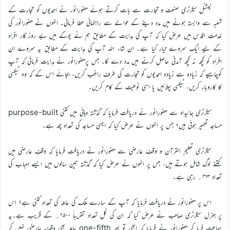
نیشنل سیکرٹری صنعت و تجارت سے بات کرتے ہوئے حضورِانور نے احمدیوں کو تجارت کے
شعبہ سے وابستہ ہونے میں مدد دینے کے حوالے سے راہنمائی عطا فرمائی۔ انہوں نے حضورِانور کی
خدمتِ اقدس میں عرض کیا کہ آپ کی ہدایت کے مطابق ہم نے یوکے میں بے روز گار افراد
کے لیے ایک سروے تیار کیا ہے۔ ان شاء اللہ آپ کی ہدایت کے مطابق یہ سروے ان
افراد کو کچھ نہ کچھ آمدنی حاصل کرنے میں مدد دے گا۔ جس پرحضورِانور نے ہدایت فرمائی کہ آپ
کوچاہیے کہ زیادہ سے زیادہ احمدیوں کو تجارت کی طرف راغب کریں، بجائے اس کے کہ وہ ٹیکسی
کا کاروبار کریں، ٹیکسی چلائیں یا اسی نوعیت کے کام کریں۔
سیکرٹری جائیداد سے حضورِانور نے دریافت فرمایا کہ گذشتہ دہائی میں کتنی purpose-built
مساجد تعمیر ہوئی ہیں؟ جس پر انہوں نے عرض کیا کہ ایسی مساجد کی تعداد چھ ہے۔
سیکرٹری تعلیم القرآن و وقفِ عارضی سے حضورِانور نے دریافت فرمایا کہ وقفِ عارضی میں
کتنے لوگ شامل ہوتے ہیں، جس پر انہوں نے عرض کیا کہ گذشتہ تین سالوں میں ایسے احباب کی
تعداد ۴۶۳؍ رہی ہے۔
اس پر حضورِانور نے دریافت فرمایا کہ آپ کے سارے ملک کی عاملہ کی تعداد کتنی ہے؟ اس
پر جنرل سیکرٹری صاحب نے عرض کیا کہ ان کی کُل تعداد تقریباً ۲۵۰۰؍ کے قریب ہے۔یہ
سماعت فرما کر حضورِانور نے فرمایا کہ ابھی تو پھر one-fifth عاملہ بھی وقف عارضی نہیں کر