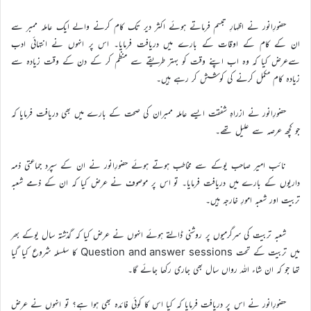
حضورِانور نے اظہارِ تبسم فرماتے ہوئے اکثر دیر تک کام کرنے والے ایک عاملہ ممبر سے
ان کے کام کے اوقات کے بارے میں دریافت فرمایا۔ اس پر انہوں نے انتہائی ادب
سےعرض کیا کہ وہ اب اپنے وقت کو بہتر طریقے سے منظم کر کے دن کے وقت زیادہ سے
زیادہ کام مکمل کرنے کی کوشش کر رہے ہیں۔
حضورِانور نے ازراہِ شفقت ایسے عاملہ ممبران کی صحت کے بارے میں بھی دریافت فرمایا کہ
جو کچھ عرصہ سے علیل تھے۔
نائب امیر صاحب یوکے سے مخاطب ہوتے ہوئے حضورِانور نے ان کے سپرد جماعتی ذمہ
داریوں کے بارے میں دریافت فرمایا۔ تو اس پر موصوف نے عرض کیا کہ ان کے ذمے شعبہ
تربیت اور شعبہ امورِ خارجہ ہیں۔
شعبہ تربیت کی سرگرمیوں پر روشنی ڈالتے ہوئے انہوں نے عرض کیا کہ گذشتہ سال یوکے بھر
میں تربیت کے تحت Question and answer sessions کا سلسلہ شروع کیا گیا
تھا جو کہ ان شاء اللہ رواں سال بھی جاری رکھا جائے گا۔
حضورِانور نے اس پر دریافت فرمایا کہ کیا اس کا کوئی فائدہ بھی ہوا ہے؟ تو انہوں نے عرض