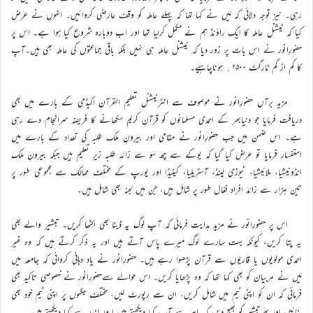
رہی۔ نیز توجہ دلائی کہ مَیں نے کہا تھا کہ پہلے عاملہ کو وقف عارضی کروائیں۔ انہوں نے عرض
کیا کہ نیشنل عاملہ کا ایک راؤنڈ ہم نے مکمل کرلیا تھا اور اب دوبارہ شروع کیا ہوا ہے۔ اس پر
حضورِانور نے اس بات پر زور دیا کہ نیشنل عاملہ ہی نہیں بلکہ باقی جماعتوں کی عاملہ بھی ہیں۔آپ
کا کم از کم ٹارگٹ ۲۵۰۰؍ ہوناچاہیے۔
مزید برآں حضورِانور نے موصوف سے انٹرنیشنل تعلیم القرآن اکیڈمی کے بارے میں بھی
دریافت فرمایا جو دنیابھر کے احمدی مسلمانوں کو قرآنِ کریم سکھانے کا فریضہ سرانجام دے رہی
ہے۔ اس ضمن میں جب حضورِانور نے مقامی اور بیرونِ ملک طلبہ کی تعداد کے بارے میں
استفسار فرمایا تو عرض کیا گیا کہ یوکے سے چھ سو سے زائد طلبہ زیرِ تعلیم ہیں جبکہ بیرونِ ملک
انڈونیشیا، ملائیشیا، نیوزی لینڈ، آسٹریلیا، کینیڈا اور یورپ کے مختلف ممالک سے مجموعی طور پر
تین ہزار سے زائد افراد فعّال طور پر شامل ہیں، جن میں لجنہ بھی شامل ہیں۔
اس پر حضورِانور نے مزید ہدایت فرمائی کہ آپ لوگ یہ ڈیٹا بھی اکٹھا کریں۔ تبشیر والے بھی
یہ پتا کریں، کیونکہ بہت سارے لوگ میرے پاس آتے ہیں اور یہ ذکر کرتے ہیں کہ وہ غیر
احمدی مولویوں یا قاریوں سے قرآن پڑھوا رہے ہیں۔ حضورِانور نے یاد دہانی کروائی کہ جامعہ میں
مَیں نے مربیان کو بھی کہا تھا کہ وہ پڑھایا کریں۔ اس حوالے سےحضورِانور نے خصوصی تاکید بھی
فرمائی کہ ان کو اپنی ٹیم میں شامل کریں، ان سے رپورٹ لیں، مختلف جگہوں پر اپنی ٹیم خود بھی
بنائیں اور پھرتبشیر کو بھیج دیں کہ باہر سے آپ کیا دیکھتے ہیں ا ور اندر سے کیا دیکھتے ہیں۔