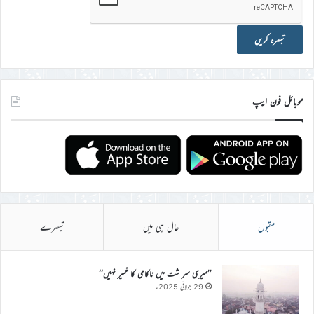
موبائل فون ایپ
مقبول
حال ہی میں
تبصرے
’’میری سر شت میں ناکامی کا خمیر نہیں‘‘
29 جولائی 2025ء