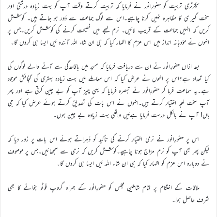
سیکرٹری تربیت کو حضورِانور نے فرمایا کہ تربیت کرتے وقت آپ کو بہت زیادہ درشتی اور
سخت گیر ی کا مظاہرہ نہیں کرنا چاہیے۔اس سے لوگ جماعت سے دُور ہو جاتے ہیں۔ کوشش
کریں کہ انہیں جماعت کے قریب لائیں۔ نرم لہجے میں نصیحت کرنے کی کوشش کریں۔جس پر
انہوں نے مؤدبانہ انداز میں اس عزم کا اظہار کیا کہ جی ان شاء اللہ آئندہ مَیں ایسا ہی کروں گا۔
بعد ازاں حضورِانور نے ان سے دریافت فرمایا کہ مسجد میں باقاعدگی سے آنے والے لوگوں کی
کیا تعداد ہے؟اس پر انہوں نے عرض کیا کہ اس معاملے میں بہت زیادہ بہتری کی گنجائش موجود
ہے۔یہ سماعت فرما کر حضورِانور نے تبصرہ فرمایا کہ یہی چیز آپ کو بے چین کرتی ہے اور پھر
آپ سخت لہجہ اختیار کرتے ہیں۔انہوں نے اس بات کی تصدیق کرتے ہوئے عرض کیا کہ جی
ہاں! آپ نے بالکل درست فرمایا ہےمَیں واقعی بہت زیادہ بے چین ہوں۔
اس پر حضورِانور نے نرمی اختیار کرنے کی تاکید کو دُہراتے ہوئے اس بات پر زور دیا کہ
لیکن پھر بھی آپ کو نرم مزاج ہونا چاہیے۔کوشش کریں کہ نرمی سے سمجھائیں۔جس پر موصوف
نے دوبارہ اس عزم کو اظہار کیا کہ جی ان شاء اللہ مَیں ایسا ہی کروں گا۔
ملاقات کے اختتام پر تمام شاملینِ مجلس کو حضورِانور کے ہمراہ گروپ فوٹو بنوانے کا بھی
شرف حاصل ہوا۔