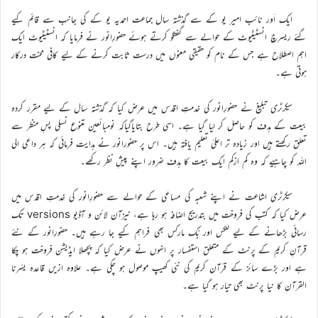
ایک اَور نائب امیر یو کے سے گذشتہ سال جماعت احمدیہ یو کے کی جانب سے قائم کیے
گئے ریسرچ انسٹیٹیوٹ کے حوالے سے گفتگو کرتے ہوئے حضورِانور نے فرمایا کہ انسٹیٹیوٹ ایک
اہم اصطلاح ہے جس کے نام کو حقیقی معنوں میں درست ثابت کرنے کے لیے کافی محنت درکار
ہوتی ہے۔
سیکرٹری تبلیغ نے حضورِانور کی خدمتِ اقدس میں عرض کیا کہ گذشتہ سال کے لیے مقرر کردہ
بیعت کے ہدف کو حاصل کر لیا گیا ہے۔ اسی طرح بتایاگیاکہ نومبائعین متنوع نسلی پسِ منظر سے
تعلق رکھتے ہیں اور زیادہ تر اعلیٰ تعلیم یافتہ ہیں۔ اس پر حضورانور نے ہدایت فرمائی کہ ہر داعی الی
اللہ کو چاہیے کہ وہ کم ازکم ایک بیعت کا ہدف ضرور اپنے پیشِ نظر رکھے۔
سیکرٹری اشاعت نے اپنے شعبہ کی مساعی کے حوالے سے حضورِانور کی خدمتِ اقدس میں
عرض کیا کہ کتب کی فروخت میں بتدریج اضافہ ہو رہا ہے، نیزآن لائن و آڈیو versions تک
رسائی بڑھانے کے لیے لنکس اور بُک مارکس بھی فراہم کیے جا رہے ہیں۔ حضورِانور کے نئے
قرآنِ کریم کے پرنٹ کے متعلق استفسار پر انہوں نے عرض کیا کہ پچھلا ایڈیشن فروخت ہو چکا
ہے اور بڑے سائز کے قرآن کریم کی نئی کھیپ موصول ہو چکی ہے۔ علاوہ ازیں قاعدہ یسّرنا
القرآن کا نیا پرنٹ بھی تیار ہو گیا ہے۔