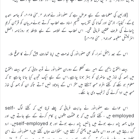
[قارئین کی معلومات کے لیے عرض ہے کہ حضورانور نےمورخہ ۴؍مئی ۲۰۲۵ء کو جامعہ احمدیہ
یوکے، کینیڈا، جرمنی اور گھانا کی تقریب تقسیمِ اسناد سے خطاب کرتے ہوئےمربیان کو قرآن کریم
پڑھانے کی طرف تلقین فرمائی تھی۔ اس خطاب کے خلاصہ کے لیے ملاحظہ ہو روزنامہ الفضل
انٹرنیشنل مطبوعہ مورخہ۸؍ مئی ۲۰۲۵ء]
اس کے بعد ریجنل اُمراء کو بھی حضورِانور کی خدمت میں اپنا تعارف پیش کرنے کا موقع ملا۔
بیت الفتوح ریجن کے امیر سے گفتگو کے دوران حضورِانور نے توجہ دلائی کہ مسجد بیت الفتوح
میں جمعہ کی نماز میں حاضری کو بہتر ہونا چاہیے۔اس کے لیے ایک تجزیہ کیا جانا چاہیے تا کہ
معلوم ہو سکے کہ کتنے افراد مسجد آسکتے ہیں مگر اس کے باوجود نہیں آتے تاکہ ان کو جمعہ کی نماز
مسجد میں ادا کرنے کی ترغیب دی جا سکے۔
اس حوالے سے حضورِانور نے ہدایت فرمائی کہ پہلے ڈیٹا لیں کہ کتنے لوگ self-
employed ہیں ، کتنے لوگ ہیں کہ جو مختلف جگہوں پر کام کرنے کے لیے جاتے ہیں اور
وہاں جمعہ پڑھ رہے ہوتے ہیں یانہیں پڑھ رہے ہوتے اور جو self-employedہیں، ارد
گرد رہتے ہیں اور وہ اس وقت میں چھٹی کر سکتے ہیں، سٹوڈنٹ وہاں کتنے ہیں؟ حضورِانور نے اسی
سلسلے میں دریافت فرمایا کہ آپ کی بچوں سمیت چار ہزار سے اوپر تعداد ہے۔ اس کی تصدیق پر