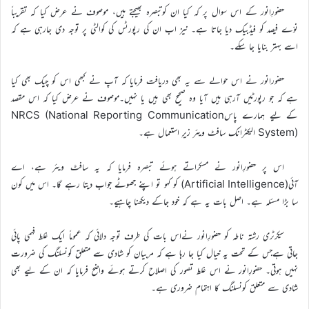
حضورِانور کے اس سوال پر کہ کیا ان کوتبصرہ بھیجتے ہیں، موصوف نے عرض کیا کہ تقریباً
نوّے فیصد کو فیڈبیک دیا جاتا ہے۔ نیز اب ان کی رپورٹس کی کوالٹی پر توجہ دی جارہی ہے کہ
اسے بہتر بنایا جا سکے۔
حضورانور نے اس حوالے سے یہ بھی دریافت فرمایا کہ آپ نے کبھی اس کو چیک بھی کیا
ہے کہ جو رپورٹیں آرہی ہیں آیا وہ صحیح بھی ہیں یا نہیں۔موصوف نے عرض کیا کہ اس مقصد
کے لیے ہمارے پاسNRCS (National Reporting Communication
System) الیکٹرانک سافٹ ویئر زیرِ استعمال ہے۔
اس پر حضورِانور نے مسکراتے ہوئے تبصرہ فرمایا کہ یہ سافٹ ویئر ہے، اے
آئی(Artificial Intelligence) کو کہو تو اپنے جھوٹے جواب دیتا رہے گا۔ اس میں کون
سا بڑا مسئلہ ہے۔ اصل بات یہ ہے کہ خود جاکے دیکھنا چاہیے۔
سیکرٹری رشتہ ناطہ کو حضورِانور نےاس بات کی طرف توجہ دلائی کہ عموماً ایک غلط فہمی پائی
جاتی ہےجس کے تحت یہ خیال کیا جا رہا ہے کہ مربیان کو شادی سے متعلق کونسلنگ کی ضرورت
نہیں ہوتی۔ حضورِانور نے اس غلط تصور کی اصلاح کرتے ہوئے واضح فرمایا کہ ان کے لیے بھی
شادی سے متعلق کونسلنگ کا اہتمام ضروری ہے۔