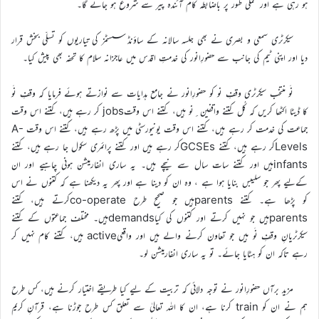
ہو رہی ہے اور عملی طور پر باضابطہ کام آئندہ پیر سے شروع ہو جائے گا۔
سیکرٹری سمعی و بصری نے بھی جلسہ سالانہ کے ساؤنڈ سسٹمز کی تیاریوں کو تسلّی بخش قرار
دیا اور اپنی ٹیم کی جانب سے حضورِانور کی خدمتِ اقدس میں عاجزانہ سلام کا تحفہ بھی پیش کیا۔
نَو منتخب سیکرٹری وقفِ نو کو حضورِانور نے جامع ہدایات سے نوازتے ہوئے فرمایا کہ وقفِ نَو
کا ڈیٹا اکٹھا کریں کہ کُل کتنے واقفین ِنو ہیں، کتنے اس وقتjobs کر رہے ہیں، کتنے اس وقت
جماعت کی خدمت کر رہے ہیں، کتنے اس وقت یونیورسٹی میں پڑھ رہے ہیں، کتنے اس وقت A-
Levelsکر رہے ہیں، کتنے GCSEsکر رہے ہیں اور کتنے پرائمری سکول جا رہے ہیں، کتنے
infantsہیں اور کتنے سات سال سے نیچے ہیں۔ یہ ساری انفارمیشن ہونی چاہیے اور ان
کےلیے پھر جو سلیبس بنایا ہوا ہے ، وہ ان کو دینا ہے اور پھر یہ دیکھنا ہے کہ کتنوں نے اس
کو پڑھا ہے۔ کتنے parentsہیں جو صحیح طرح co-operateکرتے ہیں، کتنے
parentsہیں جو نہیں کرتے اور کتنوں کی کیاdemandsہیں۔ مختلف جماعتوں کے کتنے
سیکرٹریانِ وقفِ نَو ہیں جو تعاون کرنے والے ہیں اور واقعیactive ہیں، کتنے کام نہیں کر
رہے تاکہ ان کو ہٹایا جائے۔ تو یہ ساری انفارمیشن لو۔
مزید برآں حضورِانور نے توجہ دلائی کہ تربیت کے لیے کیا طریقے اختیار کرنے ہیں، کس طرح
ہم نے ان کو train کرنا ہے، ان کا اللہ تعالیٰ سے تعلق کس طرح جوڑنا ہے، قرآنِ کریم