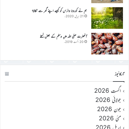
ہم نے کورونا وائرس کو کیسے اپنے گھر سے نکالا؟
21 اپریل 2020ء
آنحضرت صلی اللہ علیہ وسلم کے بعض نسخے
20 اگست 2019ء
آرکائیوز
اگست 2026
جولائی 2026
جون 2026
مئی 2026
اپریل 2026