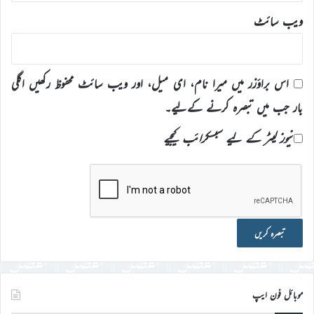
ویب‌ سائٹ
اس براؤزر میں میرا نام، ای میل، اور ویب سائٹ محفوظ رکھیں اگلی
بار جب میں تبصرہ کرنے کےلیے۔
نیوز لیٹر کے لیے سبسکرائب کیجیے
موبائل فون ایپ