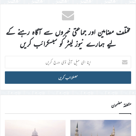
مختلف مضامین اور جماعتی خبروں سے آگاہ رہنے کے
لیے ہمارے نیوز لیٹر کو سبسکرائب کریں
اپنا
ای
میل
آئی
ڈی
درج
کریں
متعلقہ مضمون