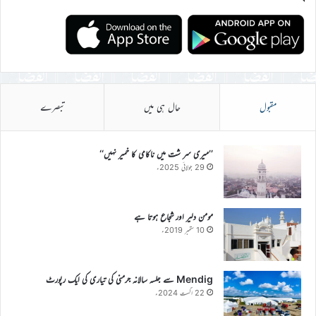
مقبول
حال ہی میں
تبصرے
’’میری سر شت میں ناکامی کا خمیر نہیں‘‘
29 جولائی 2025ء
مومن دلیر اور شجاع ہوتا ہے
10 ستمبر 2019ء
Mendig سے جلسہ سالانہ جرمنی کی تیاری کی ایک رپورٹ
22 اگست 2024ء