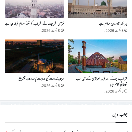
ہر نشہ آور چیز حرام ہے
قرآن شریف نے شراب کو قطعاً حرام قرار دیا ہے
8 اگست 2026ء
8 اگست 2026ء
شراب، جوئے اور قرعہ اندازی کے تیر سب
مرتبۂ شہادت کی نہایت پُرمعارف تشریح
شیطانی کام ہیں
8 اگست 2026ء
8 اگست 2026ء
جواب دیں