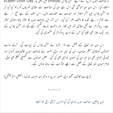
کو جماعت احمدیہ سربیا نے اپنے مشن ہاؤس (Inđija) میں پہلی بار Open Door Dayکا
انعقاد کیا۔ اس دن عید الاضحی تھی اس لیے عید کی مناسبت سے مقامی شہریوں کو مدعو کیا گیا کہ
وہ مشن ہاؤس میں آکر اسلام اور احمدیت سے متعارف ہوں۔ اس مقصد کے لیے صبح ۱۰؍ بجے
سے شام ۸؍بجے تک کا وقت مقرر کیا گیا۔ اس شہر میں جماعت احمدیہ کا سینٹر پہلا اسلامی سینٹر
ہے۔ پروگرام سے قبل مقامی شہر میں فلائر اور دعوت نامے تقسیم کیےگئے اور مشن ہاؤس کے
باہر ایک بینر بھی لگایا گیا جس کے ذریعہ پروگرام کی مشہوری کی گئی۔
اس دن اللہ تعالیٰ کے فضل سے ۱۵؍افراد نے مشن ہاؤس کی زیارت کی۔ آنے والے
مہمانوں کومقامی معلم صاحب، ان کی اہلیہ اور مربی سلسلہ نے جماعت احمدیہ کاتعارف کروایا اور
تعارفی لٹریچر بھی دیا نیز ان کی مہمان نوازی بھی کی گئی۔ بعض مہمانوں سے تفصیلی گفتگو بھی ہوئی۔
تمام مہمان اللہ تعالیٰ کے فضل سے اچھے تاثرات کے ساتھ واپس گئے۔
(رپورٹ:کاشف محمود مربی سلسلہ سربیا و وسیم احمد سروعہ نمائندہ الفضل انٹرنیشنل)
٭…٭…٭
مزید پڑھیں:
جماعت احمدیہ بوسنیا کی گیارھویں تربیتی ریلی کا انعقاد