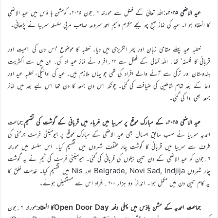
عید الاضحی ۲۰۲۵ء
:اللہ تعالیٰ کے فضل سے مورخہ ۶؍جون ۲۰۲۵ء کومشن ہا ؤس میں عید الاضحی
کا انعقاد ہو ا۔ عید کی نماز صبح چھ بجے مکرم وسیم احمد سروعہ صاحب مربی سلسلہ سربیا نے پڑھائی۔
خطبہ عید پہلے مقامی زبان اور پھر انگریزی میں دیا۔ خطبہ کا موضوع ’اس دن کی اہمیت اور
قربانی کا فلسفہ‘ تھا۔ اللہ تعالیٰ کے فضل سے ۲۲؍افراد نے نماز عید ادا کی۔ ان میں سے اکثریت
ہندوستان اور ترکی سے آنے والے افراد کی تھی جو یہاں ملازم ہیں۔ عید کی ادائیگی، خطبہ عید اور
دعا کے بعد تمام شاملین کی ضیافت کی گئی۔ چونکہ اس دن جمعہ کا دن تھا اس ليے بعد میں نماز
جمعہ بھی ادا کی گئی۔
عید الاضحی ۲۰۲۵ء کے مبارک موقع پر سربیا میں غرباء میں قربانی کے گوشت کی تقسیم
:جماعت
احمدیہ سربیا نے حسب سابق امسال بھی عید الاضحی کے مبارک موقع پر ہیومینٹی فرسٹ جرمنی کی
طرف سے سربیا میں قربانی کا گوشت چار مختلف شہروں میں تقسیم کیا۔ اس سلسلہ میں مورخہ
۶؍جون کو عید الاضحی کے دن تین بیلوں کی قربانی کی گئی۔ ہیومینٹی فرسٹ کی ٹیم نے یہ گوشت
چار شہروں Belgrade, Novi Sad, Indjija اور Nis میں تقسیم کیا۔ خدمت خلق کا
یہ کام تین دن میں مکمل ہوا۔ اندازاً دو ہزار ۶۰۰؍افراد اس سے مستفیض ہوئے۔
جماعت احمدیہ کے مشن ہاؤس میں پہلی دفعہ Open Door Dayکا انعقاد
:مورخہ ۶؍جون