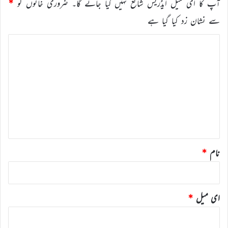
آپ کا ای میل ایڈریس شائع نہیں کیا جائے گا۔
ضروری خانوں کو
*
سے نشان زد کیا گیا ہے
ت
ب
ص
ر
ہ
*
نام
*
ای میل
*