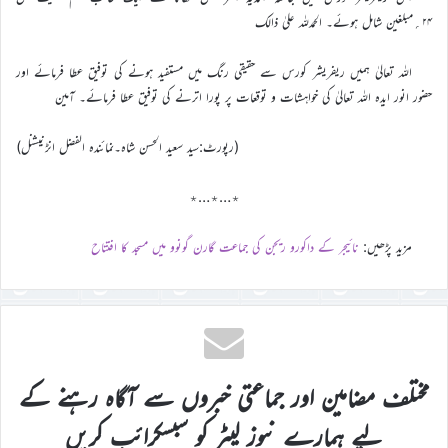
۲۴؍مبلغین شامل ہوئے۔ الحمدللہ علیٰ ذالک
اللہ تعالیٰ ہمیں ریفریشر کورس سے حقیقی رنگ میں مستفید ہونے کی توفیق عطا فرمائے اور
حضور انور ایدہ اللہ تعالیٰ کی خواہشات و توقعات پر پورا اترنے کی توفیق عطا فرمائے۔ آمین
(رپورٹ:سید سعید الحسن شاہ۔نمائندہ الفضل انڑنیشنل)
٭…٭…٭
مزید پڑھیں:
نائیجر کے داکورو ریجن کی جماعت گارن گونوو میں مسجد کا افتتاح
مختلف مضامین اور جماعتی خبروں سے آگاہ رہنے کے
لیے ہمارے نیوز لیٹر کو سبسکرائب کریں