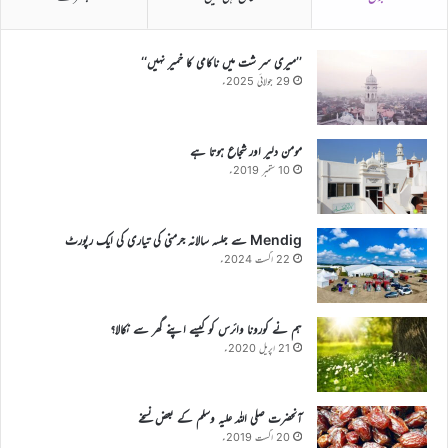
’’میری سر شت میں ناکامی کا خمیر نہیں‘‘
29 جولائی 2025ء
مومن دلیر اور شجاع ہوتا ہے
10 ستمبر 2019ء
Mendig سے جلسہ سالانہ جرمنی کی تیاری کی ایک رپورٹ
22 اگست 2024ء
ہم نے کورونا وائرس کو کیسے اپنے گھر سے نکالا؟
21 اپریل 2020ء
آنحضرت صلی اللہ علیہ وسلم کے بعض نسخے
20 اگست 2019ء