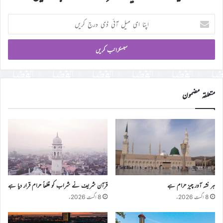
اپنا
ای
میل
آئی
ڈی
درج
کریں
متعلقہ مضمون
ہر نشہ آور چیز حرام ہے
قرآن شریف نے شراب کو قطعاً حرام قرار دیا ہے
8 اگست 2026ء
8 اگست 2026ء