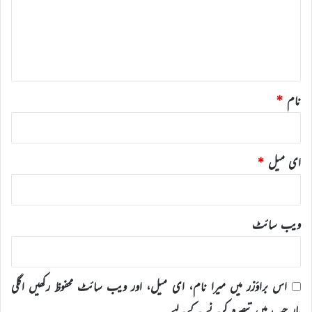
ر
ہ
*
نام
*
ای میل
*
ویب‌ سائٹ
اس براؤزر میں میرا نام، ای میل، اور ویب سائٹ محفوظ رکھیں اگلی
بار جب میں تبصرہ کرنے کےلیے۔