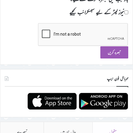
نیوز لیٹر کے لیے سبسکرائب کیجیے
موبائل فون ایپ
مقبول
حال ہی میں
تبصرے