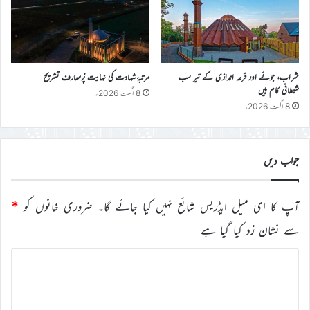
شراب، جوئے اور قرعہ اندازی کے تیر سب
مرتبۂ شہادت کی نہایت پُرمعارف تشریح
شیطانی کام ہیں
8 اگست 2026ء
8 اگست 2026ء
جواب دیں
آپ کا ای میل ایڈریس شائع نہیں کیا جائے گا۔
ضروری خانوں کو
*
سے نشان زد کیا گیا ہے
ت
ب
ص