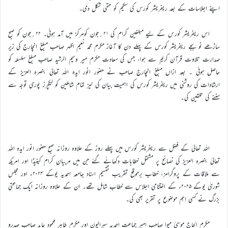
اپنے اجلاسات کے بعد ریفریشر کورس کی سکیم کو حتمی شکل دی۔
اس ریفریشر کورس کے لیے مبلغین کرام کی ۲۱؍جون کومرکز میں آمد ہوئی۔ ۲۲؍جون کو صبح
ساڑھے نو بجے ریفریشر کورس کے پہلے دن کا آغاز مکرم محمد نعیم اظہر صاحب مبلغ انچارج کی زیر
صدارت تلاوت قرآن کریم سے ہوا، جس کی سعادت مکرم میر وسیم الرشید صاحب مبلغ سلسلہ کو
حاصل ہوئی ۔ بعد ازاں مبلغ انچارج صاحب نے حضور انور ایدہ اللہ تعالیٰ بنصرہ العزیز کے
ارشادات کی روشنی میں ریفریشر کورس کی اہمیت بیان کی نیز تمام شاملین کو لیکچرز پوری توجہ سے
سننے کی تلقین کی۔
اللہ تعالیٰ کے فضل سے ریفریشر کورس میں پہلے روز کے علاوہ روزانہ صبح حضور انور ایدہ اللہ
تعالیٰ بنصرہ العزیز کی نصائح پر مشتمل خطابات دکھائے گئے جن میں مربیان کرام کینیڈا اور امریکہ
سے ملاقات کے پروگرامز، خطاب برموقع تقریب تقسیم اسناد جامعہ احمدیہ یوکے ۲۰۲۴ء اور مجلس
شوریٰ یوکے ۲۰۲۵ء کے اختتامی اجلاس سے خطاب شامل تھے۔ ان کے علاوہ روزانہ ایک جماعتی
بزرگ نے کسی اہم موضوع پر تقریر بھی کی۔
مکرم الحاج موسیٰ میوا صاحب امیر جماعت احمدیہ سیرالیون اور مکرم طاہر محمود عابد صاحب صدرو