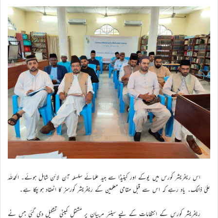
اس ریفریشر کورس میں یوکے اور کینیڈا سے جید علمائے سلسلہ آن لائن شامل ہوئے۔ الحمدللہ
علیٰ ذالک۔ یاد رہے کہ اس سے قبل مقامی معلمین کے ریفریشر کورسز کا انعقاد ہو چکا ہے۔
ریفریشر کورس کے انتظامات کے ليے سینئر مربیان پر مشتمل کمیٹی تشکیل دی گئی جس نے