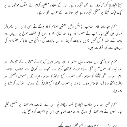
مبلغ انچارج گنی کناکری نے بھی لیکچرز دیے۔ ان کے علاوہ مبلغین کرام نے مختلف موضوعات پر
ایک ایک گھنٹے پر مشتمل لیکچرز دیے نیز سوالات کے جواب بھی دیے۔
مکرم عبدالماجد طاہر صاحب ایڈیشنل وکیل التبشیر اسلام آباد،یوکےنے آن لائن اس ریفریشر
کورس میں لیکچر دیا۔ آپ نے حضور انور ایدہ اللہ تعالیٰ بنصرہ العزیز کی مختلف مواقع پر مربیان اور
جامعہ کے طلبہ کو کی گئیں زرّیں ہدایات کو چنا اور ان ہدایات کی روشنی میں بتایا کہ حضورانور کی
مربیان سے کیا توقعات ہیں۔
مکرم عبدالسمیع خان صاحب مربی سلسلہ و استاد جامعہ احمدیہ کینیڈا نے ’’وقف کے تقاضے اور
روحانیت کا حصول‘‘ پر لیکچر دیتے ہوئے قرآن کریم سے محبت اور گہرائی سے مطالعہ، اطاعت
امام، سیرت النبیﷺ کا مطالعہ، کتب حضرت مسیح موعودؑ کا مطالعہ، اخبار بینی بالخصوص الفضل اور
دیگر جماعتی رسائل، الاسلام ویب سائٹ پر حضرت خلیفۃ المسیح الرابعؒ کے دروس القرآن کو سننے پر
زور دیا۔
مکرم ظہیر احمد خان صاحب انچارج شعبہ ریکارڈ پی ایس نے تعارف دارالقضاء پر تفصیلی لیکچر
دیا۔ انہوں نے دارالقضاء کی تاریخ اور جماعت احمدیہ میں اس کی اہمیت کو واضح کیا۔
مزید برآں ان موضوعات پر بھی لیکچرز دیے گئے: