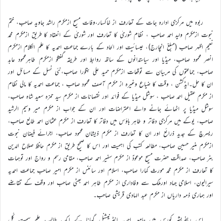
ربوہ میں مرکزی ادارہ جات کے تعارف از خاکسار،وفات مسیح ازمکرم راشد جاوید صاحب، ختم
نبوت ازمکرم ولید احمد صاحب ، نظام شوریٰ کا تعارف اور شوریٰ کے انعقاد کا طریق ازمکرم محمد
نعیم اظہر صاحب (مبلغ انچارج)، عیسائیت اور الحاد کے بارے جماعت احمدیہ کا علم الکلام ازمکرم
انصر محمود صاحب، میڈیا اور سیاستدانوں کے ساتھ روابط اور طریقہ گفتگو ازمکرم طاہرمحمود عابد
صاحب، جماعتوں کی مربیان سے توقعات ازمکرم حمید علی بنگورا صاحب،نئی نسل کے مسائل اور
ان کا حل۔ایڈکشن ، وقت کا ضیاع وغیرہ از مکرم آصف محمود صاحب ، جماعت احمدیہ کا مالی نظام
از مکرم عقیل احمد صاحب ، سوشل میڈیا کے فوائد اور نقصانات از مکرم سید حمزہ سعید شاہ صاحب،
سوشل میڈیا پر اٹھائے جانے والے اعتراضات اور ان کے جواب از مکرم میر وسیم الرشید
صاحب، یوکے میں مرکزی دفاتر و طاہر ہاؤس میں دفاتر کا تعارف از مکرم عثمان احمد طالع صاحب،
ریسرچ کے جدید ذرائع اور ان کا تعارف از مکرم ذیشان محمود صاحب، اجرائے فیضان نبوت
ازمکرم منیر حسین صاحب، مطالعہ کتب کی اہمیت اور اس کا صحیح طریق از مکرم حافظ صلاح الدین
بٹر صاحب، صداقت حضرت مسیح موعودؑ از مکرم سفیر احمد صاحب، مقامی رسم و رواج اور توہمات
کا تعارف از مکرم محمد مورث کمارا صاحب، اسلام اور سائنس از مکرم امیر صاحب جماعت احمدیہ
سیرالیون، اسلامی جہاد اورملک سے وفاداری از مکرم طاہر احمد بھٹی صاحب اور وقف کے تقاضے
اور ہماری ذمہ داریاں از مکرم عبد الہادی قریشی صاحب۔
اس ریفریشر کورس میں جامعہ احمدیہ انٹرنیشنل گھانا کے ایک طالب علم سمیت کُل