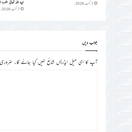
ایّدہ اللہ تعالیٰ بنصرہ العزیز فرمو
7 اگست 2026ء
7 اگست 2026ء
جواب دیں
آپ کا ای میل ایڈریس شائع نہیں کیا جائے گا۔
ضروری 
ت
ب
ص
ر
ہ
*