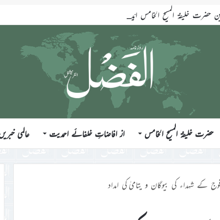
ضرت خلیفۃ المسیح الخامس ایّدہ اللہ تعالیٰ بنصرہ العزیز فرمودہ 17؍جولائی 2026ء
حضرت خلیفۃ المسیح الخامس
از افاضاتِ خلفائے احمدیت
عالمی خبریں
وج کے شہداء کی بیوگان و یتامیٰ کی امداد