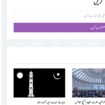
کریں
المومنین حضرت خلیفۃ المسیح الخامس
دنیائے احمدیت میں آئندہ ہفتہ