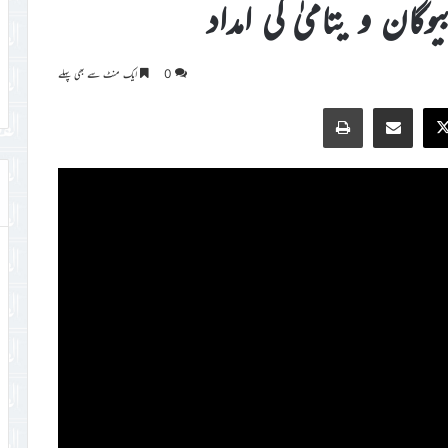
ان و یتامیٰ کی امداد
0
ایک منٹ سے بھی پہلے
Print
Share via Email
Faceb
X