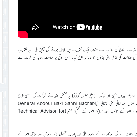
الیٰ کے فضل و کرم سے جماعت احمدیہ بینن کو ۱۰؍ستمبر ۲۰۲۵ء کو وزارتِ دفاع کی جانب سے منعقدہ ایک تقریب میں شامل ہونے کی توفیق ملی۔ یہ تقریب
 کی حفاظت کی خاطر اپنی جانوں کا نذرانہ پیش کیا۔ اس موقع پر جماعت احمدیہ کی طرف سے
عزیزم ابلدوں یحییٰ اور خاکسار (مبلغ سلسلہ کوتونو) پر مشتمل وفد نے شرکت کی۔ اسی طرح
اس تقریب میں وزارت قومی دفاع کے وفد کی قیادت چیف آف سٹاف جنرل عبدالباقی سنی باشابی (General Abdoul Baki Sanni Bachabi,
Chief of Staff) نے کی۔ وزارت کی کابینہ کے بعض اراکین، بشمول ان کے نائب اور سماجی امور کے تکنیکی مشیر(Technical Advisor for
سٹاف نے کی۔ وزارت کے متعدد اعلیٰ عہدیداران بشمول نائب وزیر اور سماجی امور کے