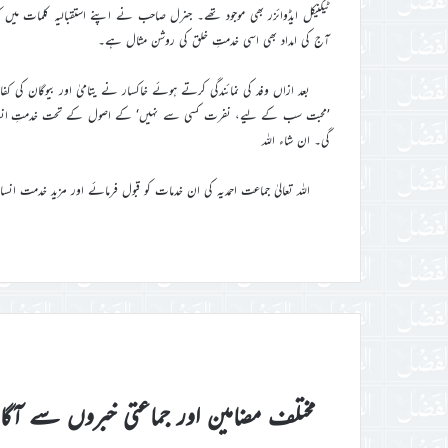
ٹیکنیکل ایڈوائزر بھی موجود تھے۔ جنرل صاحب نے اپنے استقبالیہ کلمات میں کہا
آج کی امداد بھی اسی خدمتِ خلق کی روشن مثال ہے۔
بعد ازاں وفد کی نمائندگی کرتے ہوئے خاکسار نے یتامیٰ اور بیوگان کی کف
’محبت سب کے لیے، نفرت کسی سے نہیں‘ کے اصول کے تحت خدمتِ انسانی
گی۔ ان شاء اللہ
اللہ تعالیٰ جماعت احمدیہ کی ان خدمات کو قبول فرمائے اور مزید خدمت انس
مختلف مضامین اور جماعتی خبروں سے آگ