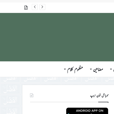
گذشتہ شمارے
مضامین
منظوم کلام
موبائل فون ایپ