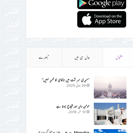
مقبول
حال ہی میں
تبصرے
’’میری سر شت میں ناکامی کا خمیر نہیں‘‘
29 جولائی 2025ء
مومن دلیر اور شجاع ہوتا ہے
10 ستمبر 2019ء
Mendig سے جلسہ سالانہ جرمنی کی تیاری