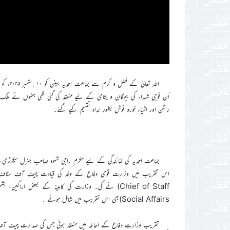
اللہ تع
اُن فوجی شہداء کی بیوگان و یتامیٰ کے لیے منعقد کی گئی تھی جنہوں نے ملک
راشن اور اشیاء خورو نوش بطور امداد تقسیم کیے گئے۔
جماعت احمدیہ کی نمائندگی کے لیے مکرم راجی شہود صاحب جنرل سیکرٹری، 
Social Affairs)بھی اس تقریب میں شامل ہوئے ۔
تقریب وزارتِ دفاع کے احاطہ میں منعقد ہوئی جس کی صدارت چیف آف 