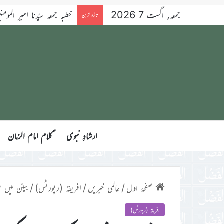
جمعہ, اگست 7 2026
خطبہ جمعہ سیّدنا امیر المومنین ح
تازہ ترین
ارشادِ نبوی
ؑکلام امام الزمان
صفحۂ اول
/
عالمی خبریں
/
افریقہ (رپورٹس)
/
بینن میں ف
افریقہ (رپورٹس)