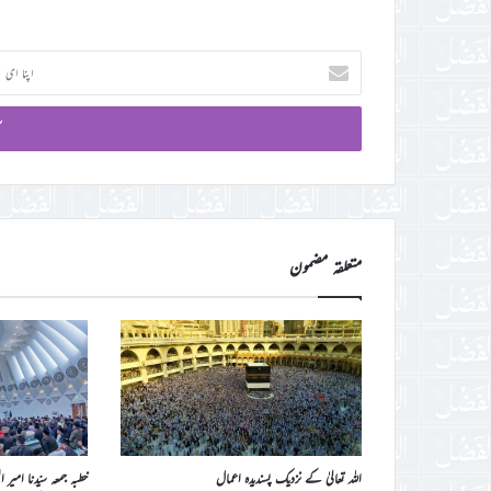
اپنا
ای
میل
آئی
ڈی
درج
کریں
متعلقہ مضمون
اللہ تعالیٰ کے نزدیک پسندیدہ اعمال
خطبہ جمعہ سیّدنا امیر 