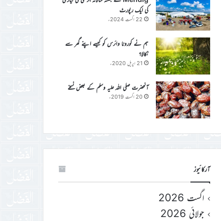
کی ایک رپورٹ
22 اگست 2024ء
ہم نے کورونا وائرس کو کیسے اپنے گھر سے
نکالا؟
21 اپریل 2020ء
آنحضرت صلی اللہ علیہ وسلم کے بعض نسخے
20 اگست 2019ء
آرکائیوز
اگست 2026
جولائی 2026