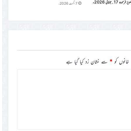
دہ 17؍جولائی 2026ء
7 اگست 2026ء
خانوں کو
*
سے نشان زد کیا گیا ہے