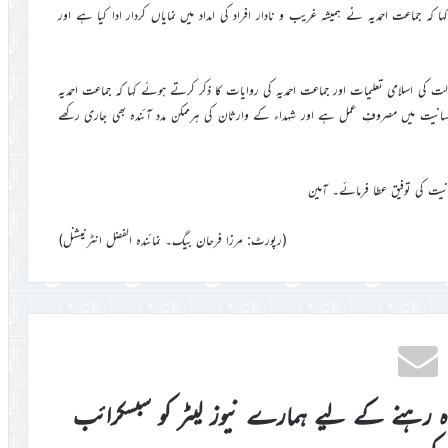
 کہ جماعت احمدیہ نے ہمیشہ غریب و نادار افراد کی امداد میں نمایاں کردار ادا کیا ہے اور
الت کی اسلامی تعلیمات اور جماعت احمدیہ کی روایات کا ذکر کرتے ہوئے کہا کہ جماعت احمدیہ
ت میں مصروفِ عمل ہے اور شہداء کے وارثان کی ہرممکن مدد آئندہ بھی جاری رکھے
انیت کی توفیق عطا فرمائے۔ آمین
(رپورٹ: مرزا فرحان بیگ۔ نمائندہ الفضل انٹرنیشنل)
اہ رہنے کے لیے ہمارے نیوز لیٹر کو سبسکرائب