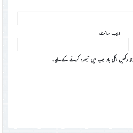
ویب‌ سائٹ
وظ رکھیں اگلی بار جب میں تبصرہ کرنے کےلیے۔