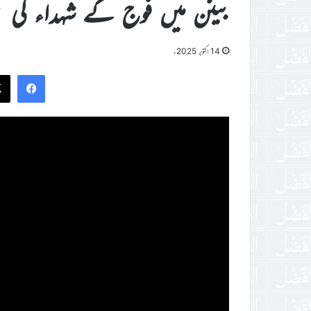
بینن میں فوج کے شہداء کی بیوگ
14 اکتوبر 2025ء
ook