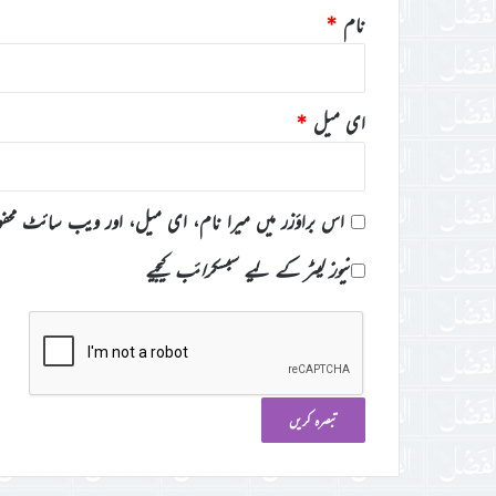
نام
*
ای میل
*
اس براؤزر میں میرا نام، ای میل، اور ویب سائٹ محف
نیوز لیٹر کے لیے سبسکرائب کیجیے