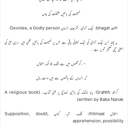
نصیحت کی باتیں حقیقت کی جاں
بھگت bhagat: نیک آدمی، شریف انسان Devotee, a Godly person،
یہ چولہ اُس نیک آدمی کی ایک نشانی باقی ہے جس پر نصیحت کی باتیں لکھی ہیں ۔دین حق کی
اصلی سچی تعلیم تحریر ہے ۔
۱۰۔گرنتھوں میں ہے شک کا اک احتمال
کہ انساں کے ہاتھوں سے ہیں دست مال
گرنتھ GraNth: بابا نانکؒ کی مذہبی نصائح پر مبنی کتاب۔ (A religious book
written by Baba Nanak)
اِحتمال ihtimaal: شک، شبہ، گمان Supposition, doubt,
apprehension, possibility