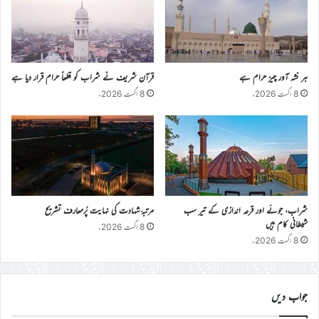
ہر نشہ آور چیز حرام ہے
قرآن شریف نے شراب کو قطعاً حرام قرار دیا ہے
8 اگست 2026ء
8 اگست 2026ء
شراب، جوئے اور قرعہ اندازی کے تیر سب
مرتبۂ شہادت کی نہایت پُرمعارف تشریح
شیطانی کام ہیں
8 اگست 2026ء
8 اگست 2026ء
جواب دیں