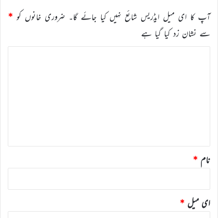
آپ کا ای میل ایڈریس شائع نہیں کیا جائے گا۔
ضروری خانوں کو
*
سے نشان زد کیا گیا ہے
ت
ب
ص
ر
ہ
*
نام
*
ای میل
*