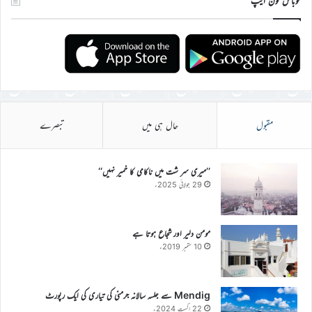
موبائل فون ایپ
مقبول
حال ہی میں
تبصرے
’’میری سر شت میں ناکامی کا خمیر نہیں‘‘
29 جولائی 2025ء
مومن دلیر اور شجاع ہوتا ہے
10 ستمبر 2019ء
Mendig سے جلسہ سالانہ جرمنی کی تیاری کی ایک رپورٹ
22 اگست 2024ء