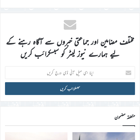
مختلف مضامین اور جماعتی خبروں سے آگاہ رہنے کے
لیے ہمارے نیوز لیٹر کو سبسکرائب کریں
اپنا
ای
میل
آئی
ڈی
درج
کریں
متعلقہ مضمون