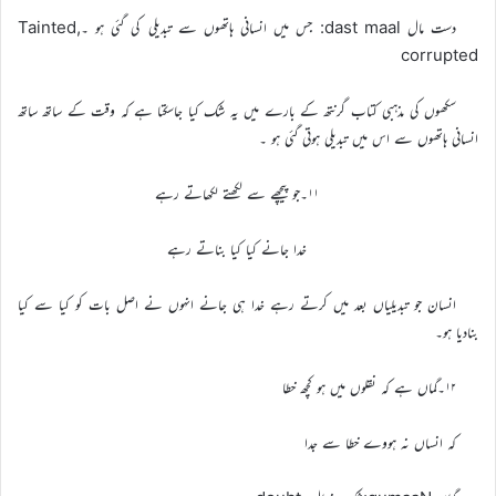
دست مال dast maal: جس میں انسانی ہاتھوں سے تبدیلی کی گئی ہو ۔Tainted,
corrupted
سکھوں کی مذہبی کتاب گرنتھ کے بارے میں یہ شک کیا جاسکتا ہے کہ وقت کے ساتھ ساتھ
انسانی ہاتھوں سے اس میں تبدیلی ہوتی گئی ہو ۔
۱۱۔جو پیچھے سے لکھتے لکھاتے رہے
خدا جانے کیا کیا بناتے رہے
انسان جو تبدیلیاں بعد میں کرتے رہے خدا ہی جانے انہوں نے اصل بات کو کیا سے کیا
بنادیا ہو۔
۱۲۔گماں ہے کہ نقلوں میں ہو کچھ خطا
کہ انساں نہ ہووے خطا سے جدا