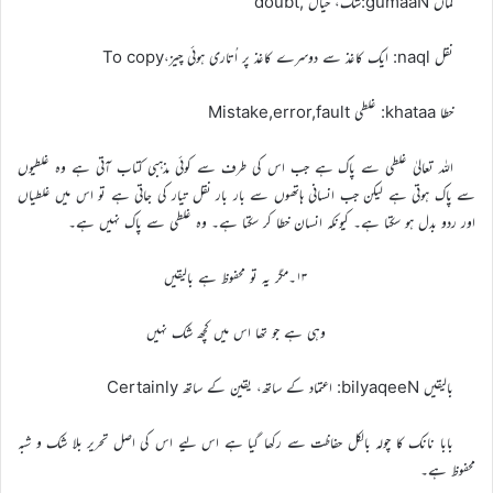
گماں gumaaN:شک، خیال ,doubt
نقل naql: ایک کاغذ سے دوسرے کاغذ پر اُتاری ہوئی چیز،To copy
خطا khataa: غلطی Mistake,error,fault
اللہ تعالیٰ غلطی سے پاک ہے جب اس کی طرف سے کوئی مذہبی کتاب آتی ہے وہ غلطیوں
سے پاک ہوتی ہے لیکن جب انسانی ہاتھوں سے بار بار نقل تیار کی جاتی ہے تو اس میں غلطیاں
اور ردو بدل ہو سکتا ہے۔ کیونکہ انسان خطا کر سکتا ہے۔ وہ غلطی سے پاک نہیں ہے۔
۱۳۔مگر یہ تو محفوظ ہے بالیقیں
وہی ہے جو تھا اس میں کچھ شک نہیں
بالیقیں bilyaqeeN: اعتماد کے ساتھ، یقین کے ساتھ Certainly
بابا نانک کا چولہ بالکل حفاظت سے رکھا گیا ہے اس لیے اس کی اصل تحریر بلا شک و شبہ
محفوظ ہے۔