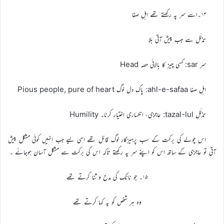
۱۴۔اسے سر پہ رکھتے تھے اہل صفا
تذلّل سے جب پیش آتی بلا
سر sar: کسی چیز کا بالائی حصہ Head
اہلِ صفا ahl-e-safaa: پاک دل لوگ Pious people, pure of heart
تذلّل tazal-lul: عاجزی، انکساری اختیار کرنا۔ Humility
اس چولے کی برکت کے سب پرہیزگار لوگ قائل تھے اسی لیے جب انہیں کوئی مشکل پیش
آتی تو عاجزی کے ساتھ اس کو اپنے سر پہ رکھتے تاکہ اس کی برکت سے مشکل آسان ہوجائے ۔
۱۵۔ جو نانک کی مدح و ثنا کرتے تھے
وہ ہر شخص کو یہ کہا کرتے تھے