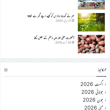
ہم نے کورونا وائرس کو کیسے اپنے گھر سے نکالا؟
21 اپریل 2020ء
آنحضرت صلی اللہ علیہ وسلم کے بعض نسخے
20 اگست 2019ء
آرکائیوز
اگست 2026
جولائی 2026
جون 2026
مئی 2026