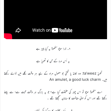
۸۔ ذرا سوچو سکھو! یہ کیا چیز ہے
یہ اُس مرد کے تن کا تعویذ ہے
تعویذ ta’weez: وہ کاغذ یا تختی جو حصول مراد کے لیے ہر وقت گلے میں ڈالے رکھتے
ہیں۔ An amulet, a good luck charm
اے سکھو! سوچو تو اس چولہ کی حقیقت کیا ہے؟ جو یہ بزرگ ہر وقت محبت سےا سے پہنے
رکھتے تھے اور اس کو اپنی حفاظت کا سامان سمجھتے تھے ۔
۹۔ یہ اُس بھگت کا رہ گیا اک نشاں