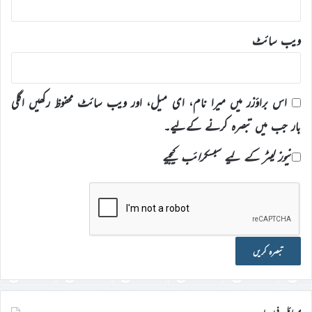
ویب‌ سائٹ
اس براؤزر میں میرا نام، ای میل، اور ویب سائٹ محفوظ رکھیں اگلی
بار جب میں تبصرہ کرنے کےلیے۔
نیوز لیٹر کے لیے سبسکرائب کیجیے