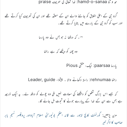
حمد و ثنا hamd-o-sanaa: خدا تعالیٰ کی تعریف praise
گرو جی کے اعلیٰ اخلاق کو جاننے والے ان کے معتقد تھے اور ان کی تعریف کیا کرتے تھے
اور سب کو گرو جی کے بارے میں بتایا کرتے تھے۔
۱۶۔ کہ دیکھا نہ ہو جس نے وہ پارسا
وہ چولہ کو دیکھے کہ ہے رہنما
پارسا paarsaa: نیک، متقی Pious
رہنما rehnumaa: راستہ دکھانے والا ۔ پیشوا، Leader, guide
کہ جسے اس بزرگ شخص کو دیکھنے کی سعادت نہیں ملی وہ چولے کو دیکھ لے۔ یہ ایک ذریعہ
ہے جس سے ان کے خدا کے پیارے ہونے کا ثبوت مل جائے گا۔
مزید پڑھیں:
گورنمنٹ کالج لاہور سے قائد اعظم یونیورسٹی اسلام آباداور پروفیسر نسیم بابر
صاحب کا ذکرِ خیر