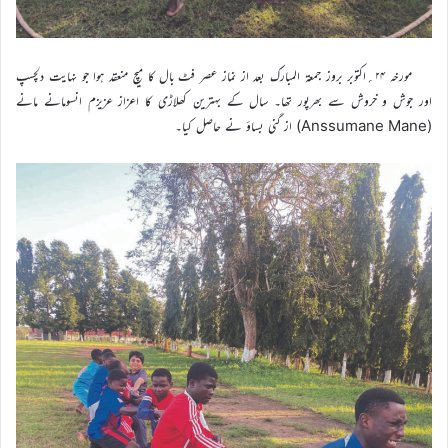
مورخہ ۲۴؍اکتوبر بروز جمعۃ المبارک بعد از نماز عصر فٹ بال کا میچ منعقد ہوا جو نہایت دلچسپ
اور جوش و خروش سے بھرپور تھا۔ سال کے بہترین کھلاڑی کا اعزاز عزیزم انسومانے مانے
(Anssumane Mane) از گنی بساؤ نے حاصل کیا۔