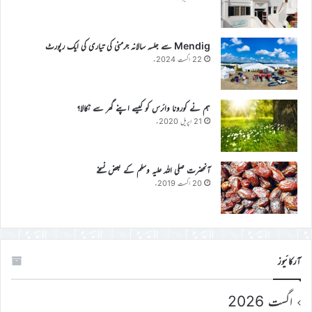
Mendig سے جلسہ سالانہ جرمنی کی تیاری کی ایک رپورٹ
22 اگست 2024ء
ہم نے کورونا وائرس کو کیسے اپنے گھر سے نکالا؟
21 اپریل 2020ء
آنحضرت صلی اللہ علیہ وسلم کے بعض نسخے
20 اگست 2019ء
آرکائیوز
اگست 2026