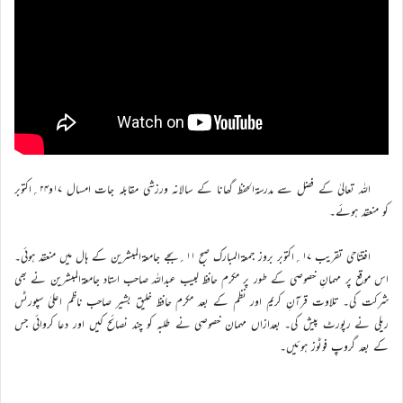
اللہ تعالیٰ کے فضل سے مدرسۃالحفظ گھانا کے سالانہ ورزشی مقابلہ جات امسال ۱۷و۲۴؍اکتوبر
کو منعقد ہوئے۔
افتتاحی تقریب ۱۷؍اکتوبر بروز جمعۃالمبارک صبح ۱۱؍بجے جامعۃالمبشرین کے ہال میں منعقد ہوئی۔
اس موقع پر مہمانِ خصوصی کے طور پر مکرم حافظ لبیب عبداللہ صاحب استاد جامعۃالمبشرین نے بھی
شرکت کی۔ تلاوت قرآنِ کریم اور نظم کے بعد مکرم حافظ خلیق بشیر صاحب ناظم اعلیٰ سپورٹس
ریلی نے رپورٹ پیش کی۔ بعدازاں مہمان خصوصی نے طلبہ کو چند نصائح کیں اور دعا کروائی جس
کے بعد گروپ فوٹوز ہوئیں۔