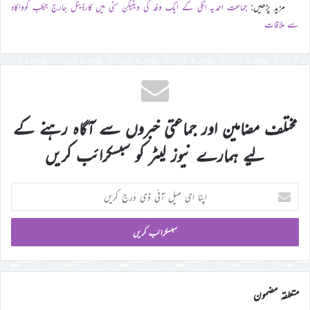
مزید پڑھیں:
جماعت احمدیہ اٹلی کے ایک وفد کی ویٹیکن سٹی میں کارڈینل جارج جیکب کوواکاد
سے ملاقات
مختلف مضامین اور جماعتی خبروں سے آگاہ رہنے کے
لیے ہمارے نیوز لیٹر کو سبسکرائب کریں
اپنا
ای
میل
آئی
ڈی
درج
کریں
متعلقہ مضمون