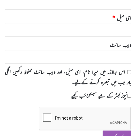
ای میل
*
ویب‌ سائٹ
اس براؤزر میں میرا نام، ای میل، اور ویب سائٹ محفوظ رکھیں اگلی
بار جب میں تبصرہ کرنے کےلیے۔
نیوز لیٹر کے لیے سبسکرائب کیجیے