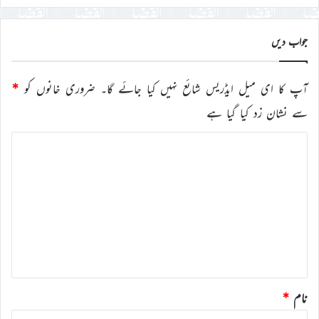
جواب دیں
آپ کا ای میل ایڈریس شائع نہیں کیا جائے گا۔
ضروری خانوں کو
*
سے نشان زد کیا گیا ہے
ت
ب
ص
ر
ہ
*
نام
*