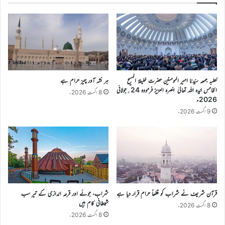
خطبہ جمعہ سیّدنا امیر المومنین حضرت خلیفۃ المسیح
ہر نشہ آور چیز حرام ہے
الخامس ایّدہ اللہ تعالیٰ بنصرہ العزیز فرمودہ 24؍جولائی
8 اگست 2026ء
2026ء
9 اگست 2026ء
قرآن شریف نے شراب کو قطعاً حرام قرار دیا ہے
شراب، جوئے اور قرعہ اندازی کے تیر سب
شیطانی کام ہیں
8 اگست 2026ء
8 اگست 2026ء