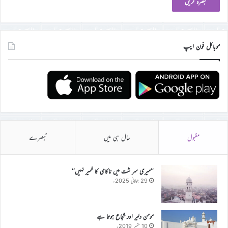
موبائل فون ایپ
مقبول
حال ہی میں
تبصرے
’’میری سر شت میں ناکامی کا خمیر نہیں‘‘
29 جولائی 2025ء
مومن دلیر اور شجاع ہوتا ہے
10 ستمبر 2019ء