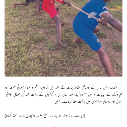
الحمدللہ، اس سال کے ورزشی مقابلہ جات نے طلبہ میں تعاون، نظم و ضبط، جسمانی صحت اور
ٹیم ورک کے جذبات کو مزید مضبوط کیا۔ اللہ تعالیٰ ان سرگرمیوں کے باعث طلبہ کی جسمانی، ذہنی،
اخلاقی اور روحانی صلاحیتوں میں برکت عطا فرمائے۔ آمین
(رپورٹ: حافظ مبشر احمد جاوید۔ مبلغ سلسلہ وانچارج مدرسۃ الحفظ گھانا)