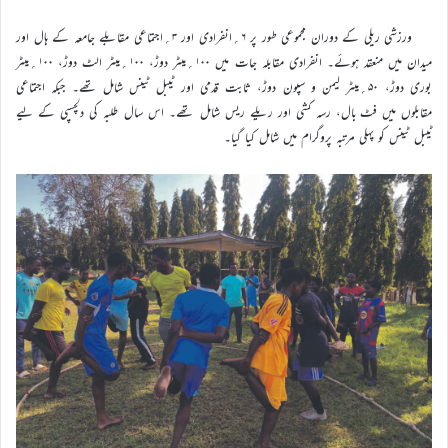
ورزشی ریلی کے دوران مجموعی طور پر ۶؍انفرادی اور ۳؍اجتماعی مقابلے جامعہ کے ہال اور
میدان میں منعقد ہوئے۔ انفرادی مقابلہ جات میں ۱۰۰؍میٹر دوڑ، ۱۰۰؍میٹر الٹ دوڑ، ۱۰۰؍میٹر
بوری دوڑ، ۵۰؍میٹر لیمن و سپون دوڑ، ثابت قدمی اور ٹیبل ٹینس شامل تھے۔ جبکہ اجتماعی
مقابلوں میں فٹ بال، رسہ کشی اور ریلے ریس شامل تھے۔ اس سال طلبہ کی دلچسپی کے لیے
ٹیبل ٹینس کو پہلی مرتبہ پروگرام میں شامل کیا گیا۔