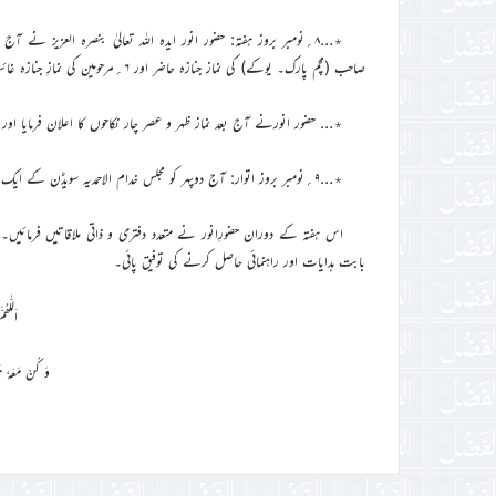
٭…۸؍نومبر بروز ہفتہ: حضور انور ايدہ اللہ تعاليٰ بنصرہ العزيز نے 
صاحب (مچم پارک۔ یوکے) کی نماز جنازہ حاضر اور ۶؍مرحومین کی نمازِ جنازہ غائب پڑھائی۔
٭… حضور انورنے آج بعد نماز ظہر و عصر چار نکاحوں کا اعلان فرمایا او
٭…۹؍نومبر بروز اتوار: آج دوپہر کو مجلس خدام الاحمدیہ سویڈن کے ایک وفد کو حضور انور کے ساتھ اسلام آباد میں ملاقات کرنے کا شرف حاصل ہوا۔
اس ہفتہ کے دوران حضورِانور نے متعدد دفتری و ذاتی ملاقاتیں فرما
بابت ہدایات اور راہنمائی حاصل کرنے کی توفیق پائی۔
اَللّٰھ
وَ کُنْ مَعَہٗ حَ