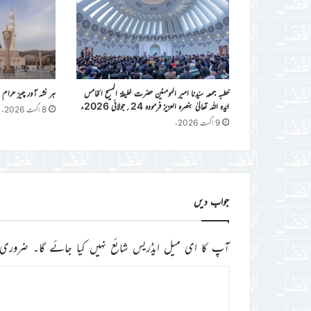
خطبہ جمعہ سیّدنا امیر المومنین حضرت خلیفۃ المسیح الخامس
ہر نشہ آور چیز حرام
ایّدہ اللہ تعالیٰ بنصرہ العزیز فرمودہ 24؍جولائی 2026ء
8 اگست 2026ء
9 اگست 2026ء
جواب دیں
آپ کا ای میل ایڈریس شائع نہیں کیا جائے گا۔
ضروری 
ت
ب