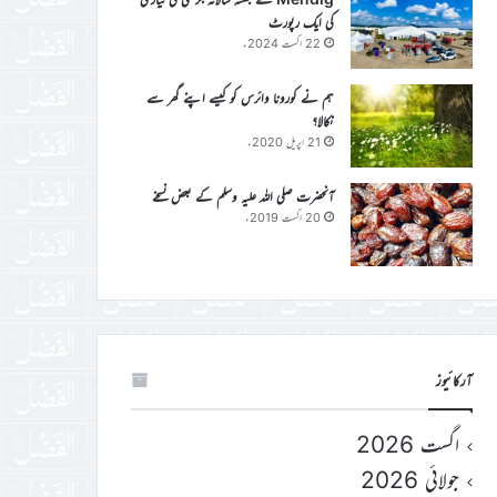
کی ایک رپورٹ
22 اگست 2024ء
ہم نے کورونا وائرس کو کیسے اپنے گھر سے
نکالا؟
21 اپریل 2020ء
آنحضرت صلی اللہ علیہ وسلم کے بعض نسخے
20 اگست 2019ء
آرکائیوز
اگست 2026
جولائی 2026