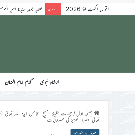
اتوار, اگست 9 2026
خطبہ جمعہ سیّدنا امیر المومنین 
تازہ ترین
ارشادِ نبوی
ؑکلام امام الزمان
صفحۂ اول
/
حضرت خلیفۃ المسیح الخامس ایدہ اللہ تعالیٰ بنص
تعالیٰ بنصرہ العزیز کی مصروفیات
مصروفیات حضور انور