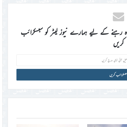
اہ رہنے کے لیے ہمارے نیوز لیٹر کو سبسکرائب
کریں