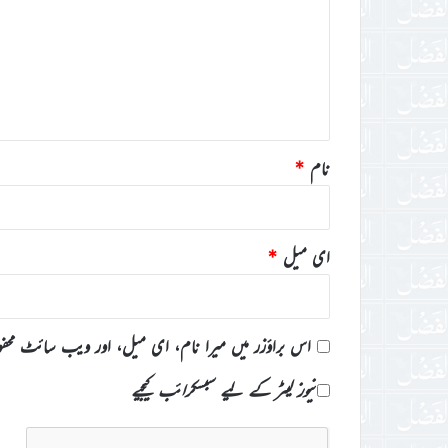
ص
ر
ہ
*
نام
*
ای میل
*
اس براؤزر میں میرا نام، ای میل، اور ویب سائٹ محف
نیوز لیٹر کے لیے سبسکرائب کیجیے