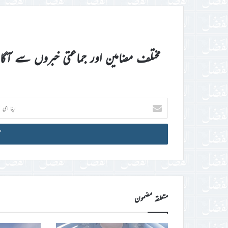
مختلف مضامین اور جماعتی خبروں سے آگ
اپنا
ای
میل
آئی
ڈی
درج
کریں
متعلقہ مضمون