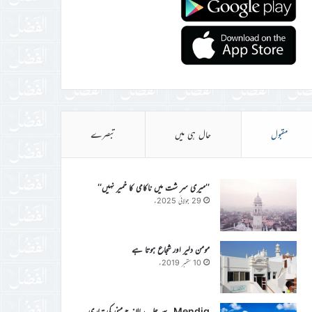
مقبول
حال ہی میں
تبصرے
’’میری سر شت میں ناکامی کا خمیر نہیں‘‘
29 جولائی 2025ء
مومن دلیر اور شجاع ہوتا ہے
10 ستمبر 2019ء
Mendig سے جلسہ سالانہ جرمنی کی تیاری