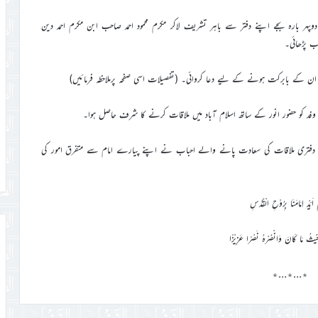
آج دوپہر بارہ بجے اپنے دفتر سے باہر تشریف لاکر مکرم محمود احمد صاحب ابن مکرم احمد دین
ر ان کے بابرکت ہونے کے لیے دعا کروائی۔ (تفصیلات اسی صفحہ پرملاحظہ فرمائیں)
ئیں۔ دفتری ملاقات کی سعادت پانے والے احباب نے اپنے پیارے امام سے متفرق امور کی
ُمَّ اَیِّدْ اِمَامَنَا بِرُوْحِ الْقُدُسِ
یْثُ مَا کَانَ وَانْصُرْہُ نَصْرًا عَزِیْزًا
٭…٭…٭