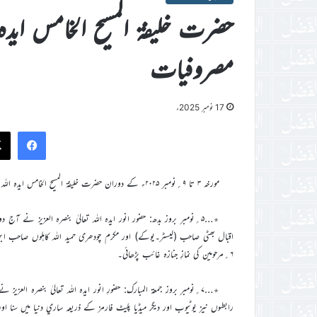
حضرت خلیفۃ المسیح الخامس ایدہ ا
مصروفیات
17 نومبر 2025ء
ook
مورخہ ۳ تا ۹؍نومبر ۲۰۲۵ء کے دوران حضرت خليفۃ المسيح الخامس ايدہ اللہ تعاليٰ بنصرہ العزيز کي گوناگوں مصروفيات میں سے چند ايک کی جھلک ہديۂ قارئين ہے:
٭…۵؍نومبر بروز بدھ: حضور انور ايدہ اللہ تعاليٰ بنصرہ العزيز نے آ
اقبال بھٹی صاحب (لیسٹر۔یوکے) اور مکرم چودھری حمید اللہ کاہلوں صاحب ابن 
۶؍مرحومین کی نمازِ جنازہ غائب پڑھائی۔
٭…۷؍نومبر بروز جمعۃ المبارک: حضورِ انور ايدہ اللہ تعاليٰ بنصرہ العز
رابطوں نيز يوٹيوب اور ديگر ميڈيا پليٹ فارمز کے ذريعہ ساري دنيا ميں سنا اور ديکھا گي