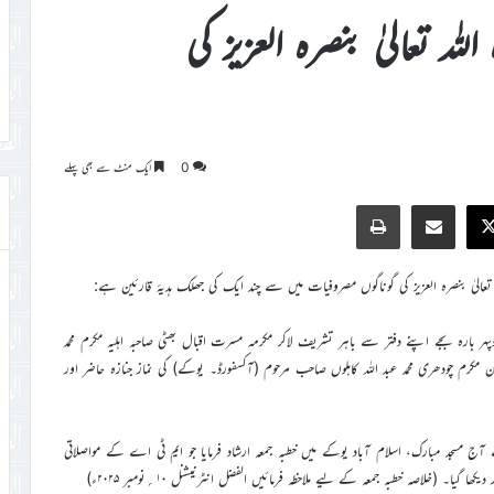
للہ تعالیٰ بنصرہ العزیز کی
0
ایک منٹ سے بھی پہلے
Print
Share via Email
Faceb
X
ج دوپہر بارہ بجے اپنے دفتر سے باہر تشریف لاکر مکرمہ مسرت اقبال بھٹی صاحبہ اہلیہ مکرم محمد
مکرم چودھری محمد عبد اللہ کاہلوں صاحب مرحوم (آکسفورڈ۔ یوکے) کی نماز جنازہ حاضر اور
یز نے آج مسجد مبارک، اسلام آباد یوکے ميں خطبہ جمعہ ارشاد فرمايا جو ايم ٹي اے کے مواصلاتي
ا۔ (خلاصہ خطبہ جمعہ کے لیے ملاحظہ فرمائیں الفضل انٹرنیشنل ۱۰؍نومبر ۲۰۲۵ء)