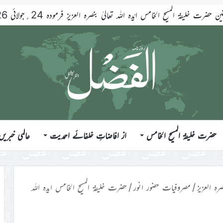
حضرت خلیفۃ المسیح الخامس ایّدہ اللہ تعالیٰ بنصرہ العزیز فرمودہ 24؍جولائی 2026ء
حضرت خلیفۃ المسیح الخامس
از افاضاتِ خلفائے احمدیت
عالمی خبریں
رہ العزیز
/
مصروفیات حضور انور
/
حضرت خلیفۃ المسیح الخامس ایدہ اللہ