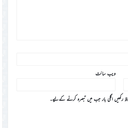
ویب‌ سائٹ
وظ رکھیں اگلی بار جب میں تبصرہ کرنے کےلیے۔