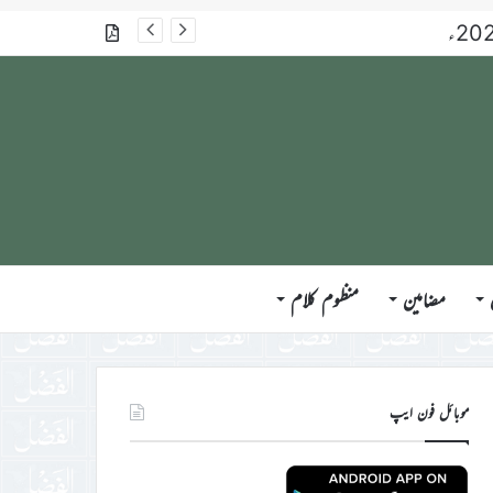
گذشتہ شمارے
مضامین
منظوم کلام
موبائل فون ایپ