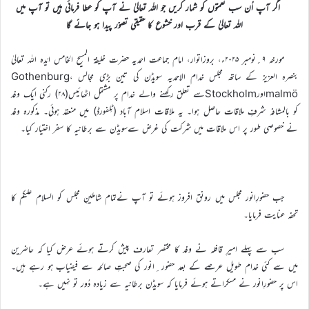
اگر آپ اُن سب نعمتوں کو شمار کریں جو اللہ تعالیٰ نے آپ کو عطا فرمائی ہیں تو آپ میں
اللہ تعالیٰ کے قرب اور خشوع کا حقیقی تصوّر پیدا ہو جائے گا
مورخہ ۹؍نومبر ۲۰۲۵ء، بروزاتوار، امام جماعت احمدیہ حضرت خلیفۃ المسیح الخامس ایّدہ اللہ تعالیٰ
بنصرہ العزیز کے ساتھ مجلس خدام الاحمدیہ سویڈن کی تین بڑی مجالس Gothenburg،
malmöاورStockholmسے تعلق رکھنے والے خدام پر مشتمل اٹھائیس(۲۸) رکنی ایک وفد
کو بالمشافہ شرفِ ملاقات حاصل ہوا۔ یہ ملاقات اسلام آباد (ٹِلفورڈ) میں منعقد ہوئی۔ مذکورہ وفد
نے خصوصی طور پر اس ملاقات میں شرکت کی غرض سےسویڈن سے برطانیہ کا سفر اختیار کیا۔
جب حضورِانور مجلس میں رونق افروز ہوئے تو آپ نےتمام شاملینِ مجلس کو السلام علیکم کا
تحفہ عنایت فرمایا۔
سب سے پہلے امیرِ قافلہ نے وفد کا مختصر تعارف پیش کرتے ہوئے عرض کیا کہ حاضرین
میں سے کئی خدام طویل عرصے کے بعد حضور ِانور کی صحبتِ صالحہ سے فیضیاب ہو رہے ہیں۔
اس پر حضورِانور نے مسکراتے ہوئے فرمایا کہ سویڈن برطانیہ سے زیادہ دُور تو نہیں ہے۔