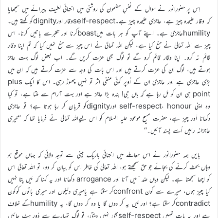
اِس پر حضورِانور نے سوال کے نفسِ مضمون کی روشنی میں انتہائی لطیف پیرائے میں سمجھایا
کہ وقار علیحدہ چیز ہے، عاجزی علیحدہ چیز ہے۔self-respectوقار اورdignityکو کہتے ہیں۔
humilityعاجزی ہے۔ اپنے آپ کو ہر بات میںboastکرنا اور تکبّرسے باتیں کرنا، اس
چیز سے اللہ تعالیٰ نے منع کیا ہے، لیکن اللہ تعالیٰ نے اس چیز سے منع نہیں کیا کہ تم اپنا وقار
قائم نہ کرو۔ اپنا وقار قائم کرو گے تو لوگ بھی عزت کریں گے۔ اب بعض لوگ بہت عاجز
ہوتے ہیں، لوگ ان کی عزت کرتے ہیں اور اس بات کی وجہ سے عزت کرتے ہیں کہ ان میں
بڑی عاجزی ہے اور عاجزی ان کے اُوپر کوئی منفی اثر تو نہیں چھوڑ رہی۔ اس کا ایک plus
point ہی ان کو مل رہا ہے کہ ہاں جی! بندہ بڑا عاجز ہے اور بہت آرام سے ملتا ہے، تو کیا
وہ اپنی self-respect، honour اورdignityکو قربان کر رہا ہوتا ہے؟ تو عاجزی
دکھانا اَور چیز ہے، حضرت مسیح موعود علیہ السلام کو اس لیےاللہ تعالیٰ نے فرمایا تھا کہ ’’تیری
عاجزانہ راہیں اُسے پسند آئیں۔‘‘
بایں ہمہ حضورِانور نے اس معاملے میں انتہائی باریک بینی سے توجہ دلائی کہ جہاں موقع ہو
وہاں بحث کرنے کی بجائے جو حق سمجھتے ہو، اللہ تعالیٰ کی خاطر اس کو بیان کر دو، تو اللہ تعالیٰ اس
کو اچھا سمجھتا ہے۔ لیکن وہاں ضد ّمیں آنا اور arrogance دکھانا اور یہ کہنا کہ مَیں پتا نہیں
کیا چیز ہوں، میرے سے کون confrontکر سکتا ہے یامیری دلیلوں اور میری باتوں کوکون
contradictکر سکتا ہے؟ اور مَیں یہ کر دوں گا یا وہ کر دوں گا، یہ humilityکے خلاف
ہے اور یہ بات تمہیں self-respectبھی نہیں دیتی، تو لوگ تمہارے سے دُور ہٹ جائیں