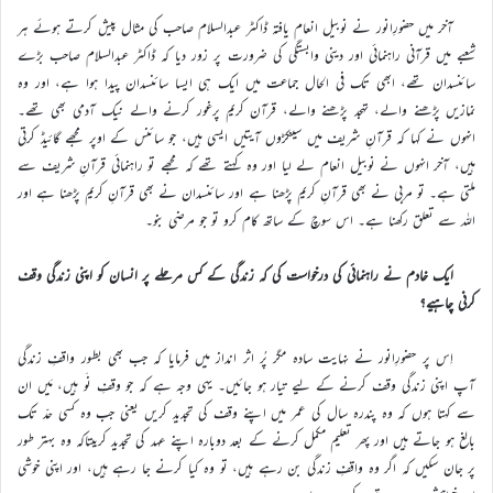
آخر میں حضورِانور نے نوبیل انعام یافتہ ڈاکٹر عبدالسلام صاحب کی مثال پیش کرتے ہوئے ہر
شعبے میں قرآنی راہنمائی اور دینی وابستگی کی ضرورت پر زور دیا کہ ڈاکٹر عبدالسلام صاحب بڑے
سائنسدان تھے، ابھی تک فی الحال جماعت میں ایک ہی ایسا سائنسدان پیدا ہوا ہے، اور وہ
نمازیں پڑھنے والے، تہجد پڑھنے والے، قرآن کریم پرغور کرنے والے نیک آدمی بھی تھے۔
انہوں نے کہا کہ قرآنِ شریف میں سینکڑوں آیتیں ایسی ہیں، جو سائنس کے اوپر مجھے گائیڈ کرتی
ہیں، آخر انہوں نے نوبیل انعام لے لیا اور وہ کہتے تھے کہ مجھے تو راہنمائی قرآنِ شریف سے
ملتی ہے۔ تو مربی نے بھی قرآنِ کریم پڑھنا ہے اور سائنسدان نے بھی قرآنِ کریم پڑھنا ہے اور
اللہ سے تعلق رکھنا ہے۔ اس سوچ کے ساتھ کام کرو تو جو مرضی بنو۔
ایک خادم نے راہنمائی کی درخواست کی کہ زندگی کے کس مرحلے پر انسان کو اپنی زندگی وقف
کرنی چاہیے؟
اِس پر حضورِانور نے نہایت سادہ مگر پُر اثر انداز میں فرمایا کہ جب بھی بطور واقفِ زندگی
آپ اپنی زندگی وقف کرنے کے لیے تیار ہو جائیں۔ یہی وجہ ہے کہ جو وقفِ نَو ہیں، مَیں ان
سے کہتا ہوں کہ وہ پندرہ سال کی عمر میں اپنے وقف کی تجدید کریں یعنی جب وہ کسی حدّ تک
بالغ ہو جاتے ہیں اور پھر تعلیم مکمل کرنے کے بعد دوبارہ اپنے عہد کی تجدید کریںتاکہ وہ بہتر طور
پر جان سکیں کہ اگر وہ واقفِ زندگی بن رہے ہیں، تو وہ کیا کرنے جا رہے ہیں، اور اپنی خوشی