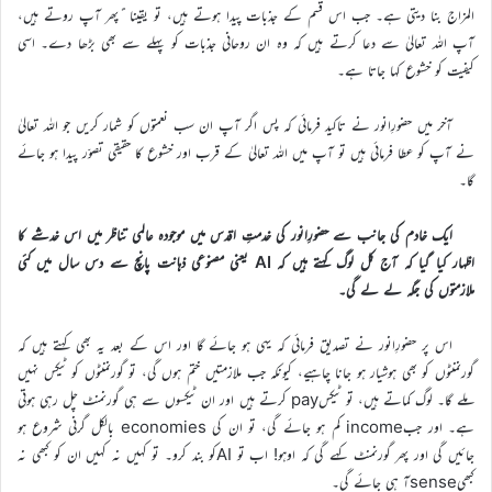
المزاج بنا دیتی ہے۔ جب اس قسم کے جذبات پیدا ہوتے ہیں، تو یقینا ًپھر آپ روتے ہیں،
آپ اللہ تعالیٰ سے دعا کرتے ہیں کہ وہ ان روحانی جذبات کو پہلے سے بھی بڑھا دے۔ اسی
کیفیت کو خشوع کہا جاتا ہے۔
آخر میں حضورِانور نے تاکید فرمائی کہ پس اگر آپ ان سب نعمتوں کو شمار کریں جو اللہ تعالیٰ
نے آپ کو عطا فرمائی ہیں تو آپ میں اللہ تعالیٰ کے قرب اور خشوع کا حقیقی تصوّر پیدا ہو جائے
گا۔
ایک خادم کی جانب سے حضورِانور کی خدمتِ اقدس میں موجودہ عالمی تناظر میں اس خدشے کا
اظہار کیا گیا کہ آج کل لوگ کہتے ہیں کہ AI یعنی مصنوعی ذہانت پانچ سے دس سال میں کئی
ملازمتوں کی جگہ لے لے گی۔
اس پر حضورِانور نے تصدیق فرمائی کہ یہی ہو جائے گا اور اس کے بعد یہ بھی کہتے ہیں کہ
گورنمنٹوں کو بھی ہوشیار ہو جانا چاہیے، کیونکہ جب ملازمتیں ختم ہوں گی، تو گورنمنٹوں کو ٹیکس نہیں
ملے گا۔ لوگ کماتے ہیں، تو ٹیکسpay کرتے ہیں اور ان ٹیکسوں سے ہی گورنمنٹ چل رہی ہوتی
ہے۔ اور جبincome کم ہو جائے گی، تو ان کی economies بالکل گرنی شروع ہو
جائیں گی اور پھر گورنمنٹ کہے گی کہ اوہو! اب تو AIکو بند کرو۔ تو کہیں نہ کہیں ان کو کبھی نہ
کبھیsenseآ ہی جائے گی۔