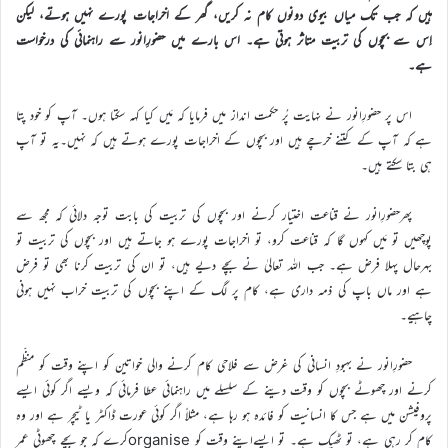
ہیں کہ جب تک میاں بیوی دونوں کام نہ کریں، گھر کے اخراجات پورے نہیں ہوتے، لیکن
اِس سے بچوں کی تربیت متاثر ہوتی ہے۔ اس بارے میں حضورِانور سے راہنمائی کی درخواست
ہے۔
اس پر حضورِانور نے نہایت پُر حکمت انداز میں فرمایا کہ مَیں کیا کہہ سکتا ہوں۔ آپ کو خود پتا
ہے کہ آپ کے کتنے خرچے ہیں اور بچوں کے اخراجات پورے ہوتے ہیں کہ نہیں۔یہ تو آپ
ہی بتا سکتے ہیں۔
پھرحضورِانور نے قناعت اختیار کرنے اور بچوں کی تربیت کی بابت توجہ دلائی کہ مجھ سے
پوچھیں تو مَیں کہوں گا کہ قناعت کرو، تو اخراجات پورے ہو جاتے ہیں اور بچوں کی تربیت تو
بہرحال پہلا فرض ہے۔ جب اللہ تعالیٰ نے بچے دیے ہیں، تو ان کی تربیت کرنا بھی تو فرض
ہے اور ماں باپ کی ذمہ داری ہے، کام پر لگ کے اپنے بچوں کی تربیت خراب نہیں ہونی
چاہیے۔
حضورِانور نے بہبودِ انسانی کی غرض سے فلاحی کام کرنے والی خواتین کو اپنے وقت کو منظّم
کرنے اور چھوٹے بچوں کو وقت دینے کے سلسلے میں راہنمائی عطا فرمائی کہ ویسے اگر کوئی ایسے
پروفیشن میں ہے جس کا انسانیت کو فائدہ ہو رہا ہے، مثلاً اگر کوئی عورت ڈاکٹر یا ٹیچر ہے اور وہ
کام کر رہی ہے، تو ٹھیک ہے۔ تو ایسےاپنے وقت کو organiseکرے کہ جو بچے چھوٹی عمر