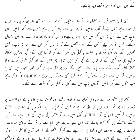
کے ہیں، ان کو تو خیر وقت دینا چاہیے۔
اسی طرح حضورِانور نے سکول جانے والے بچوں کے حوالے سے بھی والدین کو ہدایت فرمائی
کہ جب بچے سکول جانے لگ جائیں، تو پھر ان سے پہلے کہ یہ بچے سکول سے گھر آئیں، ماں
باپ میں سے کوئی نہ کوئی گھر میں موجود ہونا چاہیےتاکہ ان کو receiveکرے اور ان کاخیال
رکھے۔ نہیں تو پھر بچے آئیں گے اور دیکھیں گے کہ نہ ماں گھر میں ہے اور نہ باپ، فریج
کھولیں گے اور کوئی ٹوسٹ یا بسکٹ یا کوئی چیز نظر آئے گی تو کھا لیں گے، کچھ اورنہیں ہوگاتو
ویسے ہی وہ کہیں گے کہ امّاں نے کچھ بھی نہیں بنایا۔ پھر اس کے بعد کوئی نگرانی کرنے والا
نہیںتو کھیلنے کُودنےکے لیے باہر چلے جائیں گے اور ہو سکتا ہے کہ کسی غلط صحبت میں بھی پڑ
جائیں، تو اس لیے بہتر یہ ہے کہ اگر کام کرنا بھی ہےتو اس طرح organise کرو کہ بچے
جب سکول سے گھر آئیں، تو ماں باپ میں سے کوئی نہ کوئی ان کو وقت دے سکے۔
آخر میں حضورِانور نے دنیاوی اخراجات کو محدود رکھنے اور خواہشات پر قابو پانے کی اہمیت پر
زور دیتے ہوئے ارشاد فرمایا کہ باقی خرچے کم کریں تو ٹھیک ہے۔ اگر دنیا کی خواہشات بڑھتی
جائیں، تو کہیں اس کی تو limit ہی کوئی نہیں، وہ تو بڑھتی چلی جائیں گی اور اپنے سے اُوپر
آگے کاآگے ہی نظر آتا جائے گا۔ اس لیے حدیث میں آیا ہے کہ تم نےدنیاوی معاملات،
امارت یا پیسے یا دولت میں دیکھنا ہو، تو اپنے سے کم کو دیکھو تاکہ تم اللہ تعالیٰ کا شکر ادا کرو کہ
اللہ تعالیٰ نے مجھے اس سے بہتر بنایا ہے۔ اور دینی معاملات میں اپنے سے اُوپر والے کو دیکھو