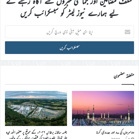
مختلف مضامین اور جماعتی خبروں سے آگاہ رہنے کے
لیے ہمارے نیوز لیٹر کو سبسکرائب کریں
اپنا
ای
میل
آئی
ڈی
درج
کریں
متعلقہ مضمون
دوسروں کی مدد اور ہمدردی کرنا
جلسہ سالانہ برطانیہ ۲۰۲۶ء کے موقع پر حضورِ انور ایّدہ
الله تعالیٰ بنصرہ العزیز کی مختلف ممالک کے وفود،