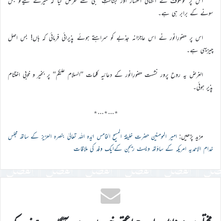
اس پر موصوف نے انتہائی انکسار اور بشاشتِ قلبی سے عرض کیا کہ میرے لیےتو بس
سونے کے برابر ہی ہے۔
اس پر حضورِانور نے اس عاجزانہ جذبے کو سراہتے ہوئے پذیرائی فرمائی کہ ہاں! بس اصل
چیزیہی ہے۔
الغرض یہ روح پرور نشست حضورِانور کے دعائیہ کلمات ’’السلام علیکم‘‘ پر بخیر و خوبی اختتام
پذیر ہوئی۔
٭…٭…٭
مزید پڑھیں:
امیر المومنین حضرت خلیفۃ المسیح الخامس ایّدہ اللہ تعالیٰ بنصرہ العزیز کے ساتھ مجلس
خدام الاحمدیہ امریکہ کے ساؤتھ ویسٹ ریجن کےایک وفد کی ملاقات