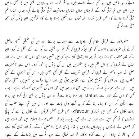
دیےکہ یہ باتیں ہیں، یہ حکم کرنے والے ہیں، یہ تم کرو۔ اور یہ چیزیں ایسی ہیں جو علمی باتیں
ہیں، ان میں تم ترقی کرو گے تو جہاں جہاں تمہاری روحانیت ترقی کرتی جائے گی، جہاں تمہارا علم
ترقی کرتا جائے گا، جس طرح تمہارا اللہ تعالیٰ سے تعلق بڑھتا جائے گا، توتمہیں ان باتوں کی سمجھ
آتی جائے گی۔
حضورِانور نے قرآنی احکام کی تاویلات سے اجتناب برتنے اور ان کی حقیقی تفہیم حاصل
کرنے کی ضرورت و اہمیت کو بھی اُجاگر فرمایا کہ اگر تم ان تشبیہات کو لے کے عمل نہ کرو، ان
کے غلط مطلب نکالتے رہو، تو پھر اللہ تعالیٰ کہتا ہے کہ مَیں تمہیں سزا بھی دوں گا۔ اس لیے اللہ
تعالیٰ نے فرمایا کہ جو اہلِ علم ہیں، جو مفسّرین ہیں ان کی باتوں پر غور کرو۔ اس لیے آنحضرت
صلی اللہ علیہ وسلم نے فرمایا کہ قرآنِ شریف کے بھی کئی بطن ہیں، اس کی آیتوں کے کئی
مطلب ہیں اور اس کی تشریح ہوتی ہے، تفاسیر ہوتی ہیں اور اپنے وقت پر تفسیریں کھلتی رہتی
ہیں۔ اس لیے علماء پُر انے زمانے میں بھی اور بعد میں بھی اس کی تفسیریں کھولتے رہے۔ جب
کسی کا اس کے لحاظ سے status بلند ہوتا جاتا ہےتو وہ ان باتوں پر بھی ترقی کرتا چلا جاتا
ہے، لیکن اگر اس کا بہانہ بنا کے کہ یہ شبہے والی بات ہے اور اس میں تم اپنے مطلب کی
بات نکال لو کہ جس میں تمہاری favourہو، جس طرح بعض فرقوں نے نکال لیا ہے کہ پانچ
نمازوں کا تو حکم نہیں ہے اور اس لیے تین یا چار پڑھ لو۔ بعض فرقے اسلام میں بھی ایسے ہیں
کہ جنہوں نے نمازوں پر پابندیاں ہٹا دیں یا نماز پوری طرح ادا نہیں کرتے۔ تو اللہ تعالیٰ کہتا ہے
کہ یہ چکر نہ چلاؤ، اس سے گناہ ہوگا۔ تو الله تعالیٰ نے مزید ثواب میں بڑھانے کے لیے،