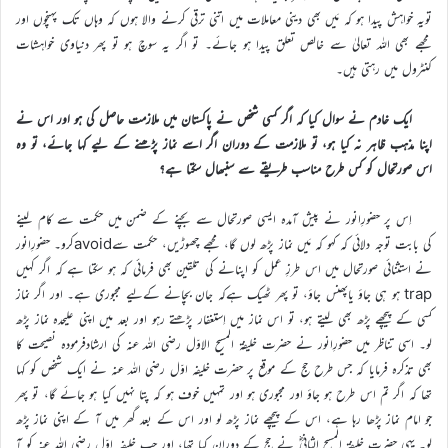
تویہ خواہش پیدا ہو کہ مَیں بھی دینی معاملات میں اتنی ترقی کرنے والا ہوں کہ وہاں تک پہنچوں اور
مجھے بھی اللہ تعالیٰ سے خالص تعلق پیدا ہو جائے۔ تو اگر یہ سوچ ہو تو پھر دنیاوی خواہشات
کنٹرول میں رہتی ہیں۔
ایک خادم نے سوال کیا کہ اگر کسی شخص نے پاکستان میں ملازمت حاصل کی ہو اور اس نے
اپنا مذہب ظاہر نہ کیا ہو، تو ملازمت کے دوران اگر اسے نماز پڑھنے کے لیے کہا جائے، تو وہ
اس صورتحال کو کس طرح مناسب طریقے سے سنبھال سکتا ہے؟
اِس پر حضورِانور نے پیش آمدہ ایسی صورتحال سے بچنے کے ضمن میں حکمت سے کام لینے
کی بابت توجہ دلائی کہ کہو کہ مَیں نماز پڑھ لوں گا، مجھے چھوڑیں، حکمت سےavoidکرو۔ حضورِانور
نے استثنائی صورتحال میں اس طرزِ عمل کو اپنانے کی تلقین بھی فرمائی کہ ہو سکتا ہے کہ اگر کہیں
trap ہو ہی جاؤ یاپھنس جاؤ، تو پھر ٹھیک ہےکہ جان بچانے کےلیے مجبوری ہے۔ اور اگر نماز
کسی کے پیچھے پڑھ بھی لیتے ہو، تو اس نماز میں اِستغفار پڑھتے رہو اور بعد میں اپنی علیحدہ نماز پڑھ
لو۔ اسی تناظر میں حضورِانور نے حضرت خلیفۃ المسیح الاوّل رضی الله عنہ کی ارشادفرمودہ نصیحت کا
بھی تذکرہ فرمایا کہ جس طرح حج کے موقع پر حضرت خلیفہ اوّل رضی الله عنہ نے ایک شخص کو کہا
تھا کہ اگر تم اس طرح ہو جاؤ اور مجبوری ہو اور تمہیں خوف ہو کہ پتا نہیں کیا ہو جائے گا، تو پھر
جو امام نماز پڑھا رہا ہے، اس کے پیچھے نماز پڑھ لو اور اس کے بعد گھر میں آ کے اپنی نماز پڑھ
لو۔ یہی حضرت خلیفة المسیح الثانیؓ نے حج کے دوران کیا تھا، اور جب خلیفہ اوّل رضی اللہ عنہ کو آ