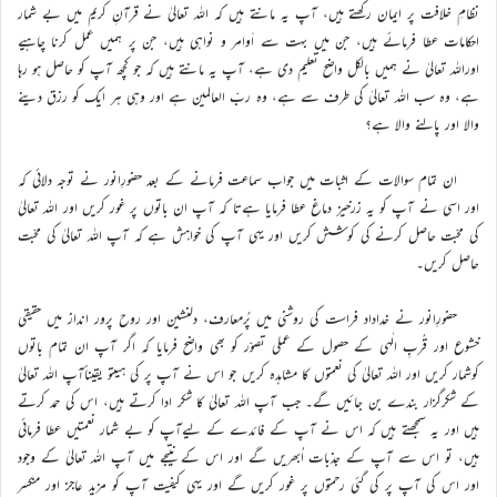
نظامِ خلافت پر ایمان رکھتے ہیں، آپ یہ مانتے ہیں کہ اللہ تعالیٰ نے قرآنِ کریم میں بے شمار
احکامات عطا فرمائے ہیں، جن میں بہت سے اَوامر و نواہی ہیں، جن پر ہمیں عمل کرنا چاہیے
اوراللہ تعالیٰ نے ہمیں بالکل واضح تعلیم دی ہے، آپ یہ مانتے ہیں کہ جو کچھ آپ کو حاصل ہو رہا
ہے، وہ سب اللہ تعالیٰ کی طرف سے ہے، وہ ربّ العالمین ہے اور وہی ہر ایک کو رزق دینے
والا اور پالنے والا ہے؟
ان تمام سوالات کے اثبات میں جواب سماعت فرمانے کے بعد حضورِانور نے توجہ دلائی کہ
اور اسی نے آپ کو یہ زرخیز دماغ عطا فرمایا ہےتا کہ آپ ان باتوں پر غور کریں اور اللہ تعالیٰ
کی محبّت حاصل کرنے کی کوشش کریں اور یہی آپ کی خواہش ہے کہ آپ اللہ تعالیٰ کی محبّت
حاصل کریں۔
حضورِانور نے خداداد فراست کی روشنی میں پُرمعارف، دلنشین اور روح پرور انداز میں حقیقی
خشوع اور قُربِ الٰہی کے حصول کے عملی تصوّر کو بھی واضح فرمایا کہ اگر آپ ان تمام باتوں
کوشمار کریں اور اللہ تعالیٰ کی نعمتوں کا مشاہدہ کریں جو اس نے آپ پر کی ہیںتو یقیناًآپ اللہ تعالیٰ
کے شکرگزار بندے بن جائیں گے۔ جب آپ اللہ تعالیٰ کا شکر ادا کرتے ہیں، اس کی حمد کرتے
ہیں اور یہ سمجھتے ہیں کہ اس نے آپ کے فائدے کے لیےآپ کو بے شمار نعمتیں عطا فرمائی
ہیں، تو اس سے آپ کے جذبات اُبھریں گے اور اس کے نتیجے میں آپ اللہ تعالیٰ کے وجود
اور اس کی آپ پر کی گئی رحمتوں پر غور کریں گے اور یہی کیفیت آپ کو مزید عاجز اور منکسر