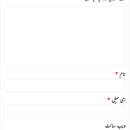
ت
ب
ص
ر
ہ
*
نام
*
ای میل
*
ویب‌ سائٹ