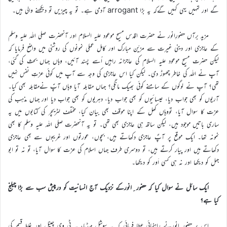
گے اور تمہیں یہی کہیں گےکہ یہ بڑا arrogant آدمی ہے۔ تو یہ چیزیں تو دیکھنے والی ہیں۔
مزید برآں حضورِانور نے حضرت اقدس مسیح موعود علیہ السلام اور آنحضرت صلی اللہ علیہ وسلم
کے عاجزی اور دینی غیرت سے مزیّن مبارک اور کامل عملی نمونوں کی روشنی میں واضح فرمایا کہ
لیکن حضرت مسیح موعود علیہ السلام کی عاجزانہ راہیں اُسے پسند آئیں، وہاں جہاں بحث کی گئی،
آپ نے اللہ کی خاطر چھوڑ دی۔ لیکن کیا اس عاجزی کی وجہ سے آپ میں کوئی عزتِ نفس نہیں
تھی؟ آپ نے لوگوں کے سامنے کوئی بھیک مانگی؟ جہاں مقابلہ آیا وہاں آپؑ نےمقابلہ بھی کیا۔
آریوں کو بھی جواب دیا، عیسائیوں کو بھی جواب دیا، دہریوں کو بھی جواب دیا اور جہاں مذہب کی
عزت کا سوال آیا، تووہاں کھل کے اپنا موقف بھی بیان کیا، مختلف لٹریچر کی کتابوں میں یہ
ساری باتیں موجود ہیں، لیکن ساتھ ہی عاجزی بھی تھی۔ تو یہ آنحضرت صلی اللہ علیہ وسلم کا بھی
نمونہ تھا۔ ایک موقع پر آپؐ عاجزی دکھاتے ہیں، بچوں، عورتوں اور غریبوں سے بھی عاجزی
دکھاتے ہیں اور پیار کرتے ہیں، تو دوسری طرف جہاں اسلام کی عزت کا سوال آیا، تو نہ تو ابو
جہل کو دیکھا اور نہ ہی کسی اَور کو دیکھا۔
ایک سائل نے سوال کیا کہ حضور ِانورکے نزدیک آج انسانیت کو درپیش سب سے بڑا چیلنج
کیا ہے؟
اِس پر حضورِ انورنے راہنمائی عطا فرمائی کہ یہ سوشل میڈیا، یہ ٹی وی چینل اور غلط قسم کی