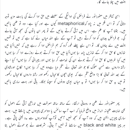
جنّت میں چلا جائے گا۔
اسی تناظر میں حضورِانور نے فرائض کی ادائیگی کے سلسلے میں حق ادا کرنے کی بابت مزید توجہ
دلائی کہ تو اس فکر میں نہ پڑو کہmetaphorical کیوں ہے اور کیا ہے، وہ تو علمی باتیں
ہیں۔ جتنا آپ کا علم ہے، اس میں ترقی کرتے جائیں گے تو پھر ان باتوں کی سمجھ آتی جائے
گی۔ جو فرائض ہیںان کو ادا کرتے رہیں تو آپ کے لیے اللہ میاں نے کہا ہے کہ مَیں تو تمہیں
جنّت میں لے جاؤں گا۔ تو اس لیے پہلے غور کرو کہ ہم فرائض ادا کر رہے ہیں کہ نہیں؟کیا مَیں
نمازوں کا حق ادا کر کے نمازیں پڑھ رہا ہوں؟کیا میں حق ادا کرتے ہوئے روزے ادا کر رہا ہوں؟
مَیں کیا غریبوں کا حق ادا کرتے ہوئے ان کی خدمت کر رہا ہوں اور چیریٹی کر رہا ہوں؟ کیا اپنے
رشتہ داروں سے حُسنِ سلوک کا جو اللہ تعالیٰ نے حکم دیا ہےوہ مَیں کر رہا ہوں؟ نکاح اورشادی
کے بعد اللہ تعالیٰ کا بڑا واضح حکم ہے کہ بیوی بچوں کا خیال رکھو اور رشتہ داروں کا خیال رکھو۔
تو مَیں یہ حق ادا کر رہا ہوں؟ تو یہ میاں بیوی دونوں کو سوچنا ہوگا۔ باقی اَور بہت ساری باتیں
ہیں۔
پھر حضورِانور نے علمی و روحانی ارتقاء کے ساتھ ساتھ معرفت میں تدریجی ترقی کے اصول کو
بھی نہایت حکیمانہ انداز میں واضح فرمایا کہ اب آپ سائنس یا دوسری چیزوں میں پڑھتے ہیں، بہت
ساری چیزیں ایسی ہیں کہ وہ آپ کو سمجھ نہیں آتیں توآپ کودوسروں سے مدد لینی پڑتی ہے۔
ہر چیز black and white میں سامنے تو نہیں آ جاتی۔ شریعت نے جو موٹے اصول بتا