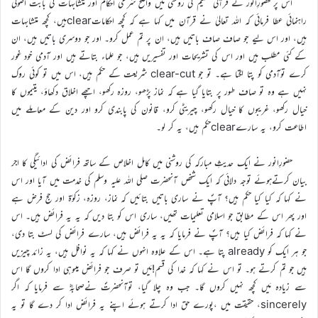
اس پر حضورِانور نے قرآنی تعلیم کی روشنی میں واضح شرعی احکام اور متشابہات کی بابت اصولی
راہنمائی عطا فرمائی کہ اللہ تعالیٰ نے قرآن میں کہا ہے کہ کچھ احکاماتclearہیں، کچھ متشابہات
ہیں، اور اس لیے جو صاف صاف باتیں ہیں، ان پر تم عمل کرو۔ اور جو دوسری باتیں ہیں، ان
کے کئی مطلب ہیں اور اس کی تشریحات اور تفسیریں ہیں، جو علماء بتاتے ہیں اور آدمی خود غور
کرے توآدمی کو پتا لگتا ہے۔ تو جو clear-cut شریعت کے حکم ہیں، اس میں تو کوئی روک
نہیں ہے وہ تو صاف طور پر بتایا گیا ہے کہ نماز پڑھو، روزہ رکھو، اچھے اخلاق دکھاؤ، یتیموں کا
خیال رکھو، غریبوں کا خیال رکھو، چیریٹی کرو، قانون کی پابندی کرو اور دین کے معاملے میں
اطاعت کرو، یہ سارےclearحکم ہیں، یہ کر لو۔
حضورِانور نے ایک حدیثِ مبارکہ کی روشنی میں کامل اخلاص کے ساتھ فرائض کی ادائیگی کا اجر
بیان کرتےہوئے توجہ دلائی کہ ایک شخص آنحضرت صلی اللہ علیہ وسلم کی خدمت میں آیا اور اس
نے کہا کہ کیا کیا حکم ہیں؟ آپؐ نے ساری باتیں بتائیں کہ نماز، روزہ، زکوٰۃ اور حج فرض ہے
اور پھر اس کے مطابق جو اسلامی تعلیمات تھیں، ساری اس کو بتا دیں کہ یہ یہ فرائض ہیں۔ اس
نے کہا کہ فرائض کیا ہیں؟ آپؐ نے فرمایا کہ یہ یہ فرائض ہیں، سارے فرائض کی لسٹ بتا دی،
جو ہر ایک کو already پتا ہے۔ اس کے علاوہ انہوں نے کہا کہ یہ نوافل ہیں، یہ زائد چیزیں
ہیں جو تم کرتے ہو۔ تو اس نے کہا کہ خدا کی قسم!مَیں تو صرف جو فرائض ہیںوہی ادا کروں گا اس
سے زیادہ مَیں کچھ نہیں کروں گا۔ جب وہ چلا گیا، توآنحضرتؐ نےصحابہؓ سے فرمایا کہ اگر
sincerely، حقیقت میں ،پورے حق ادا کرتے ہوئے اپنے یہ فرائض ادا کر دے گا تو یہ