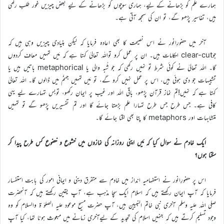
ہمارے علم کو بڑھانے کے لیے، ہماری سوچوں کو بڑھانے کے لیے بعض چیزیں غور طلب رکھی
ہیں، تفاسیر پڑھو گے، تو ان کی سمجھ آتی ہے۔
آخر میں حضورِانور نے اس نصیحت کا بھی اعادہ فرمایا کہ لیکن بنیادی چیزیں وہی ہیں کہ
جوclear-cut احکامات ہیں۔ ان پر عمل کرو تواللہ تعالیٰ کہتا ہے کہ مَیں تمہیں معاف کردوں
گا۔ اللہ تعالیٰ نے کوئی شرط تو نہیں رکھی کہ جو شُبہ والی یا metaphorical باتیں ہیں یا
تشبیہات جو دی ہوئی ہیں، اس پر عمل نہیں کرو گے، تو مَیں تمہیں جہنّم میں ڈالوں گا۔ اللہ تعالیٰ
کہتا ہے کہ نہیں!تم نماز قرآن پڑھو، باقی اللہ اور غیب پر ایمان رکھو، توبس تمہارے لیے یہی
کافی ہے۔ جس طرح جس طرح تمہارا علم بڑھتا جائے گا اور تم تفسیریں پڑھو گے تو تمہیں
متشابہات اور metaphors کا پتا بھی لگتا جائے گا۔
ایک خادم نے سوال کیا کہ مَیں اپنی روزانہ کی نمازوں میں خشوع و خضوع کس طرح پیدا کر
سکتا ہوں؟
اس پر حضورِانور نے استفہامیہ انداز میں خادم سے متفرق دینی و ایمانی امور کی بابت استفسار
فرمایا کہ آپ ایمان رکھتے ہیں کہ اسلام ایک سچا مذہب ہے، آپ یقین رکھتے ہیں کہ آنحضرت
صلی اللہ علیہ وسلم آخری نبی خاتم النبیین ہیں، آپ حضرت مسیح موعود علیہ الصلوٰ ة والسلام کو وہ
وجود تسلیم کرتے ہیں کہ جنہیں اسلام کی تجدید کے لیےآخری زمانے میں مبعوث ہونا تھا، کیا آپ