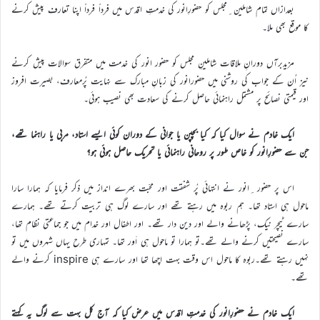
بعدازاں تمام شاملین ِمجلس کو حضورِانور کی خدمتِ اقدس میں فرداً فرداً اپنا تعارف پیش کرنے
کا موقع بھی ملا۔
مزیدبرآں دورانِ ملاقات شاملینِ مجلس کو حضور انور کی خدمت میں متفرق سوالات پیش کرنے
نیز اُن کے جواب کی روشنی میں حضورانور کی زبانِ مبارک سے نہایت پُرمعارف، بصیرت افروز
اور قیمتی نصائح پر مشتمل راہنمائی حاصل کرنے کی سعادت بھی نصیب ہوئی۔
ایک خادم نے سوال کیا کہ کیا بچپن یا جوانی کے دوران کوئی ایسے استاد، مربی یا راہنما تھے،
جن سے حضورِانور کو خاص طور پر روحانی راہنمائی یا تحریک حاصل ہوئی ہو؟
اس پر حضور ِانور نے انتہائی پُر شفقت اور محبّت بھرے انداز میں ذکر فرمایا کہ ہمارا سارا
ماحول ہی استاد تھا۔ ہم ربوہ میں رہتے تھے اور سارے لوگ ہی تربیت کرتے تھے۔ ہمارے
سارے ٹیچر نیک، پڑھانے والے اور دین دار تھے۔ اور اطفال اور خدام میں جو جماعتی نظام تھا،
سارے نصیحتیں کرنے والے تھے۔تو ہمارا تو ماحول ہی اَور تھا۔ تمہاری طرح یہاں شہروں میں تو
نہیں رہتے تھے۔ربوہ کا ماحول اس وقت بہت اچھا تھا اور سارے ہی inspire کرنے والے
تھے۔
ایک خادم نے حضورِانور کی خدمتِ اقدس میں عرض کیا کہ آج کل بہت سے لوگ یہ کہتے