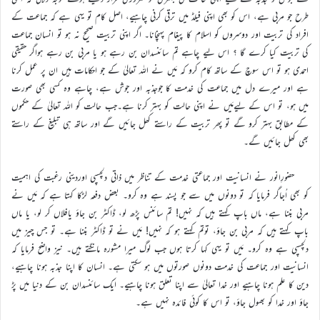
طرح جو مربی ہے، اس کو بھی اپنی فیلڈ میں ترقی کرنی چاہیے، اصل کام تو یہی ہے کہ جماعت کے
افراد کی تربیت اور دوسروں کو اسلام کا پیغام پہنچانا۔ اگر اپنی تربیت صحیح نہ ہو تو انسان جماعت
کی تربیت کیا کرے گا ؟ اس لیے چاہے تم سائنسدان بن رہے ہو یا مربی بن رہے ہواگر حقیقی
احمدی ہو تو اس سوچ کے ساتھ کام کرو کہ مَیں نے اللہ تعالیٰ کے جو احکامات ہیں ان پر عمل کرنا
ہے اور میرے دل میں جماعت کی خدمت کا جوجذبہ اور جوش ہے، چاہے وہ کسی بھی صورت
میں ہو، تو اس کے لیےمَیں نے اپنی حالت کو بہتر کرنا ہے۔جب حالت کو اللہ تعالیٰ کے حکموں
کے مطابق بہتر کرو گے تو پھر تربیت کے راستے کھل جائیں گے اور ساتھ ہی تبلیغ کے راستے
بھی کھل جائیں گے۔
حضورِانور نے انسانیت اور جماعتی خدمت کے تناظر میں ذاتی دلچسپی اوردینی رغبت کی اہمیت
کو بھی اُجاگر فرمایا کہ تو دونوں میں سے جو پسند ہے وہ کرو۔ بعض دفعہ لڑکا کہتا ہے کہ مَیں نے
مربی بننا ہے، ماں باپ کہتے ہیں کہ نہیں! تم سائنس پڑھ لو، ڈاکٹر بن جاؤ یافلاں کر لو، یا ماں
باپ کہتے ہیں کہ مربی بن جاؤ، توتم کہتے ہو کہ نہیں! مَیں نے تو ڈاکٹر بننا ہے۔ تو جس چیز میں
دلچسپی ہے وہ کرو۔ مَیں تو یہی کہا کرتا ہوں جب لوگ میرا مشورہ مانگتے ہیں۔ نیز واضح فرمایا کہ
انسانیت اور جماعت کی خدمت دونوں صورتوں میں ہو سکتی ہے۔ انسان کا اپنا جذبہ ہونا چاہیے،
دین کا علم ہونا چاہیے اور خدا تعالیٰ سے اپنا تعلق ہونا چاہیے۔ ایک سائنسدان بن کے دنیا میں پڑ
جاؤ اور خدا کو بھول جاؤ، تو اس کا کوئی فائدہ نہیں ہے۔