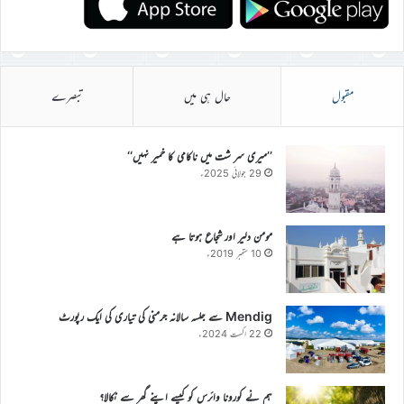
مقبول
حال ہی میں
تبصرے
’’میری سر شت میں ناکامی کا خمیر نہیں‘‘
29 جولائی 2025ء
مومن دلیر اور شجاع ہوتا ہے
10 ستمبر 2019ء
Mendig سے جلسہ سالانہ جرمنی کی تیاری کی ایک رپورٹ
22 اگست 2024ء
ہم نے کورونا وائرس کو کیسے اپنے گھر سے نکالا؟