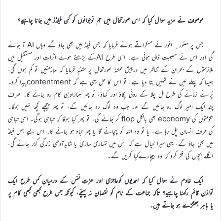
موصوف نے مزید سوال کیا کہ اس صورتحال میں ہم نوجوانوں کو کن فیلڈز میں جانا چاہیے؟
جس پر حضور ِ انور نے مسکراتے ہوئے فرمایا کہ جس فیلڈ میں بھی جاؤ گے وہاں AI آ جائے
گی اور اس نے مصیبت ڈالی ہوئی ہے۔ اسی طرح AIکے بڑھتے ہوئے اثرات اور مستقبل میں
ملازمتوں کے بحران کے تناظر میں درپیش ممکنہ صورتحال پر متنبّہ فرمایا کہ ملازمتیں تو کم ہوں گی،
جیسا کہ پہلے مَیں نے تمہیں بتا دیا ہے، تو اس کا حل یہی ہے کہ contentmentپیدا کرو۔
پُرانے زمانے کی طرح ہل چلا کے روٹی پکاؤ اور کھاؤ، تو پھر ہماراوہی کام رہ جائے گا۔ صرف
چند ایک امیر لوگ رہ جائیں گے اور جب وہ لوگ رہ جائیں گے، تو پھر پیچھے کچھ نہیں ہوگا۔
حکومتوں کی economy بھی بالکل flop کر جائے گی، تو پھر کیا ہوگا کہ تباہی ہوگی۔ اسی تباہی
کی طرف انسان چل رہا ہے، یا تو وہ اللہ کو پہچانے گا یا پھر تباہ ہو جائے گا۔ اس لیے جس فیلڈ
میں بھی جاؤ گے، یہی میرا خیال ہے کہ اس میں تمہاری ساری یا شایدآدھی زندگی گزر جائے گی،
اگلے بچوں کی فکر کرو کہ وہ بیچارےکیا کریں گے۔
ایک خادم نے سوال کیا کہ احمدیوں کوعاجزی اور عزتِ نفس کے درمیان کس طرح ایک
توازن قائم رکھنا چاہیے؟ تاکہ جماعت کے نام کو نقصان نہ پہنچے، کیونکہ جس طرح کبھی کبھی کام پر
یا باہر جھگڑے ہو جاتے ہیں۔