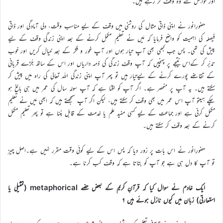
اور خواہش سے وہ وقف کر رہے ہیں۔
حضورِانور نے اپنی ذاتی مثال کی روشنی میں وقف کے لیے مناسب وقت، دلی آمادگی اور ذاتی
فیصلہ کی اہمیت کو واضح فرمایا کہ مَیں نے تعلیم مکمل کرنے کے بعد اپنی زندگی وقف کے لیے
پیش کی تھی۔ پس جب کبھی بھی آپ تیار ہوں اور آپ غور و فکر کے بعد خیال کریں اور خوب
تدبّر کر کےاس نتیجے پر پہنچیں کہ آپ وقفِ زندگی کی ذمہ داریاں اور اس کے ساتھ جُڑے قربانی
کے تقاضے پورے کرنے کے لیےتیار ہیں تو پھر آپ اپنی زندگی اللہ تعالیٰ کی راہ میں پیش کر
سکتے ہیں۔ یہ آپ پر منحصر ہے۔ اگر آپ کو لگتا ہے کہ آپ سولہ سال کی عمر میں ہی بالغ ہو
چکے ہیںتو آپ اس عمر میں بھی وقف کر سکتے ہیں، لیکن اگر آپ سمجھتے ہیں کہ ابھی مَیں نے تعلیم
مکمل کرنی ہے اور جماعت کے لیے کسی مفید علم یا خدمت کے قابل بننا ہے تو پھر تعلیم مکمل
کرنے کے بعد وقف کر سکتے ہیں۔
حضورِانور نے اس بات پر زور دیا کہ پس اس کے لیے کوئی وقت مقرر نہیں ہے۔اصل چیز
تو آپ کا دل ہی ہے جو آپ کو بتاتا ہے کہ وقف کب کرنا ہے۔
ایک خادم نے سوال کیا کہ قرآنِ کریم کے بعض حصّے metaphorical (تمثیلی یا
استعارتی) زبان میں کیوں نازل ہوئے ہیں ؟