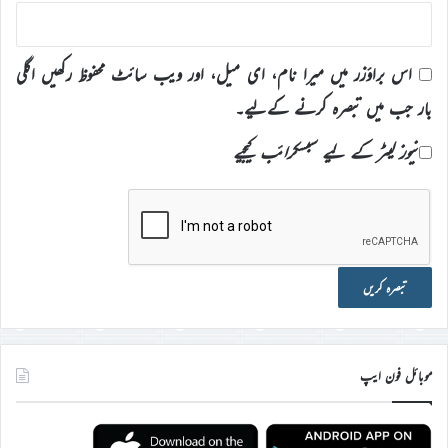
اس براؤزر میں میرا نام، ای میل، اور ویب سائٹ محفوظ رکھیں اگلی
بار جب میں تبصرہ کرنے کےلیے۔
نیوز لیٹر کے لیے سبسکرائب کیجیے
موبائل فون ایپ