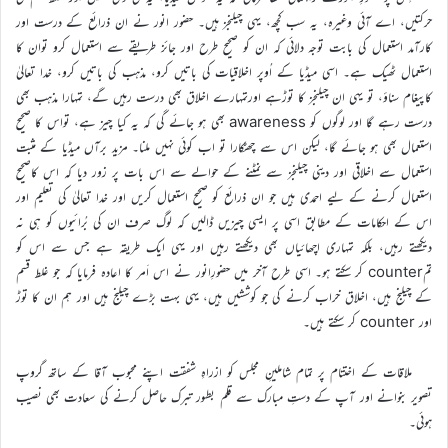
حرکتیں، اے آئی وغیرہ، یہ سب کچھ، یہی چیلنجز ہیں۔ حضور انور نے ان ذرائع کے درست اور
کارآمد استعمال کی بابت توجہ دلائی کہ ان کو صحیح طرح اور جائز طریقے سے استعمال کرو توان کا
استعمال ٹھیک ہے۔ اسی میڈیا کے اُوپر اخلاقیات کی باتیں کرو، مذہب کی باتیں کرو، خدا تعالیٰ
کاپیغام سناؤ، تو یہی ان چیلنجز کا توڑہے اورتمہارے اخلاق بھی درست رہیں گے، تمہارا مذہب بھی
درست رہے گا اور لوگوں کو awareness بھی ہو جائے گی کہ یہ کیا چیز ہے، تواس کا صحیح
استعمال بھی ہو جائے گا، لیکن اس سے چھٹکارا تو اب کوئی نہیں ملنا۔ مزید برآں میڈیا کے مثبت
استعمال سے اخلاقی اور دینی چیلنجز سے نمٹنے کے حوالے سے اس بات پر زور دیا کہ اس کاصحیح
استعمال کرنے کے لیے احمدی ہیں جو ان ذرائع کو صحیح استعمال کریں اور خدا تعالیٰ کی تعلیم اور
اس کے احکامات کے مطابق اسی پر ایسی چیزیں ڈالیں کہ لوگ صرف ان کی بُرائیوں کو ہی نہ
دیکھتے رہیں، بلکہ تمہاری اچھائیاں بھی دیکھتے رہیں اور یہی ایک طریقہ ہے جس سے اس کو
تمcounter کر سکتے ہو۔ اسی طرح آخر میں حضورِانور نے اس اَمر کا اعادہ فرمایا کہ جو غلط قسم
کے چیلنج ہیں، اخلاق خراب کرنے کی جو کوششیں ہیں، یہی بہت بڑے چیلنج ہیں اور ہم ان کا توڑ
اور counter کر سکتے ہیں۔
ملاقات کے اختتام پر تمام شاملینِ مجلس کو ازراہِ شفقت اپنے محبوب آقا کے ساتھ گروپ
تصویر بنوانے اور آپ کے دستِ مبارک سے قلم بطور تبرک حاصل کرنے کی سعادت بھی نصیب
ہوئی۔