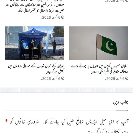
6 اگست 2026ء
مہمانان ، نَو مبائعین اور نمائندگان سے ملاقاتوں اور
بصیرت افروز راہنمائی کا مختصر اجمالی خاکہ
6 اگست 2026ء
اسلامی جمہوریہ پاکستان میں احمدیوں پر ہونے والے
سویڈن کے شمالی شہروں کے سرمائی بازاروں میں
دردناک مظالم کی الَم انگیز داستان
تبلیغی سرگرمیاں
6 اگست 2026ء
6 اگست 2026ء
جواب دیں
آپ کا ای میل ایڈریس شائع نہیں کیا جائے گا۔
ضروری خانوں کو
*
سے نشان زد کیا گیا ہے