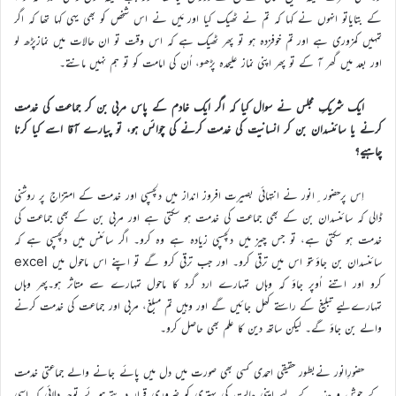
کے بتایاتو انہوں نے کہا کہ تم نے ٹھیک کیا اور مَیں نے اس شخص کو بھی یہی کہا تھا کہ اگر
تمہیں کمزوری ہے اور تم خوفزدہ ہو تو پھر ٹھیک ہے کہ اس وقت تو ان حالات میں نمازپڑھ لو
اور بعد میں گھر آ کے تو پھر اپنی نماز علیحدہ پڑھو، اُن کی امامت کو تو ہم نہیں مانتے۔
ایک شریکِ مجلس نے سوال کیا کہ اگر ایک خادم کے پاس مربی بن کر جماعت کی خدمت
کرنے یا سائنسدان بن کر انسانیت کی خدمت کرنے کی چوائس ہو، تو پیارے آقا اسے کیا کرنا
چاہیے؟
اِس پرحضور ِانور نے انتہائی بصیرت افروز انداز میں دلچسپی اور خدمت کے امتزاج پر روشنی
ڈالی کہ سائنسدان بن کے بھی جماعت کی خدمت ہو سکتی ہے اور مربی بن کے بھی جماعت کی
خدمت ہو سکتی ہے، تو جس چیز میں دلچسپی زیادہ ہے وہ کرو۔ اگر سائنس میں دلچسپی ہے کہ
سائنسدان بن جاؤںتو اس میں ترقی کرو۔ اور جب ترقی کرو گے تو اپنے اس ماحول میں excel
کرو اور اتنے اُوپر جاؤ کہ وہاں تمہارے ارد گرد کا ماحول تمہارے سے متاثر ہو۔پھر وہاں
تمہارےلیے تبلیغ کے راستے کھل جائیں گے اور وہیں تم مبلغ، مربی اور جماعت کی خدمت کرنے
والے بن جاؤ گے۔ لیکن ساتھ دین کا علم بھی حاصل کرو۔
حضورِانور نےبطور حقیقی احمدی کسی بھی صورت میں دل میں پائے جانے والے جماعتی خدمت
کے جوش و جذبہ کے لیے اپنی حالت کی بہتری کو ضروری قرار دیتے ہوئے توجہ دلائی کہ اسی