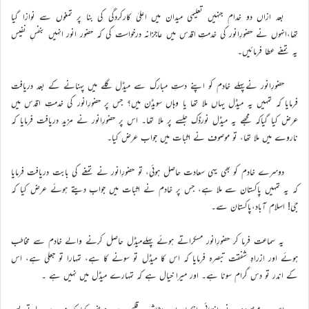
بعد ازاں دو خدام جنہیں تعلیمی میدان میں اعلیٰ کارکردگی کی بنا پر تمغوں سے نوازا گیا
تھا،انہوں نے حضورِانور کی خدمتِ اقدس میں عاجزانہ درخواست کی کہ حضور انور انہیں بنفسِ نفیس
یہ تمغے عطا فرمائیں۔
حضورِانور نےپہلے خادم کو اپنے دستِ مبارک سے میڈل گلے میں پہنانے کے بعد دریافت
فرمایا کہ تمہیں یہ میڈل یہاں ملا تھا یا وہاں سویڈن میں؟ جس پر حضورِانور کی خدمتِ اقدس میں
عرض کیا گیاکہ مجھے یہ میڈل نورڈک جلسے پر ملا تھا۔ اس پر حضورِانور نے مزید دریافت فرمایا کہ
ناروے میں ملا تھا، تو موصوف نے اثبات میں جواب عرض کیا۔
دوسرے خادم کو بھی یہی سعادت حاصل ہوئی، تو حضورِانور نے تمغے کی بابت دریافت فرمایا
کہ یہ تمہیں پاکستان سے ملا ہے، جس پر خادم نے اثبات میں جواب دیتے ہوئے عرض کیا کہ
جی! اسلام آباد،پاکستان سے۔
یہ سماعت فرما کر حضورِانور مسکراتے ہوئے پہلےمیڈل حاصل کرنے والے خادم سے مخاطب
ہوئے اور ازراہِ شفقت تبصرہ فرمایا کہ اس کا میڈل تو سونے کا ہے، تمہارا تو جعلی ہے، اس
کے اندر تو دس گرام سونا ہے۔ اور میرا خیال ہے کہ تمہارے میڈل میں نہیں ہے ۔