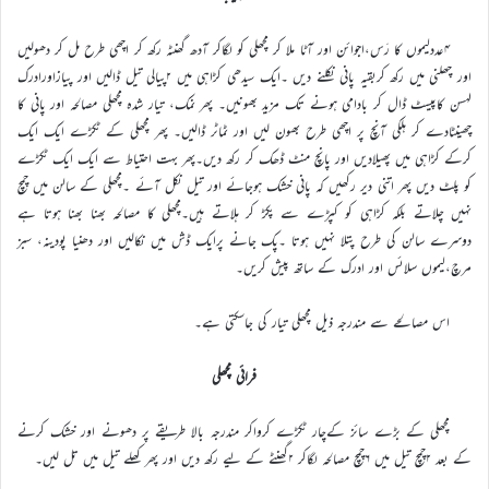
۴عددلیموں کا رَس،اجوائن اور آٹا ملا کر مچھلی کو لگاکر آدھ گھنٹہ رکھ کر اچھی طرح مل کر دھولیں
اور چھلنی میں رکھ کربقیہ پانی نکلنے دیں ۔ایک سیدھی کڑاہی میں ۲پیالی تیل ڈالیں اور پیازاورادرک
لہسن کاپیسٹ ڈال کر بادامی ہونے تک مزید بھونیں۔ پھر نمک، تیار شدہ مچھلی مصالحہ اور پانی کا
چھینٹادے کر ہلکی آنچ پر اچھی طرح بھون لیں اور ٹماٹر ڈالیں۔ پھر مچھلی کے ٹکڑے ایک ایک
کرکے کڑاہی میں پھیلادیں اور پانچ منٹ ڈھک کر رکھ دیں۔پھر بہت احتیاط سے ایک ایک ٹکڑے
کو پلٹ دیں پھر اتنی دیر رکھیں کہ پانی خشک ہوجائے اور تیل نکل آئے ۔مچھلی کے سالن میں چمچ
نہیں چلاتے بلکہ کڑاہی کو کپڑے سے پکڑ کر ہلاتے ہیں۔مچھلی کا مصالحہ بھنا بھنا ہوتا ہے
دوسرے سالن کی طرح پتلا نہیں ہوتا ۔پک جانے پرایک ڈش میں نکالیں اور دھنیا پودینہ، سبز
مرچ،لیموں سلائس اور ادرک کے ساتھ پیش کریں۔
اس مصالحے سے مندرجہ ذیل مچھلی تیار کی جاسکتی ہے۔
فرائی مچھلی
مچھلی کے بڑے سائز کےچار ٹکڑے کرواکر مندرجہ بالا طریقے پر دھونے اور خشک کرنے
کے بعد ۲چمچ تیل میں ۶چمچ مصالحہ لگاکر ۲گھنٹے کے لیے رکھ دیں اور پھر کھلے تیل میں تل لیں۔