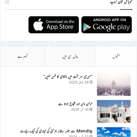
موبائل فون ایپ
مقبول
حال ہی میں
تبصرے
’’میری سر شت میں ناکامی کا خمیر نہیں‘‘
29 جولائی 2025ء
مومن دلیر اور شجاع ہوتا ہے
10 ستمبر 2019ء
Mendig سے جلسہ سالانہ جرمنی کی تیاری کی ایک رپورٹ
22 اگست 2024ء