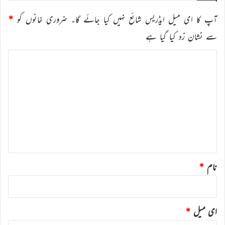
آپ کا ای میل ایڈریس شائع نہیں کیا جائے گا۔
ضروری خانوں کو
*
سے نشان زد کیا گیا ہے
ت
ب
ص
ر
ہ
*
نام
*
ای میل
*