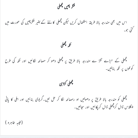
فنگر چپس مچھلی
اس میں بھی مندرجہ بالا طریقہ استعمال کریں لیکن مچھلی کانٹے کےبغیر فنگرچپس کی صورت میں
کٹی ہو۔
تکہ مچھلی
مچھلی کے ۲بڑے ٹکڑ ے مندرجہ بالا طریق پر مچھلی دھو کر مصالحہ لگائیں اور تکہ کی طرح
کوئلوں پر تکہ بنالیں۔
مچھلی کڑاہی
مچھلی کو مندرجہ بالا طریق پر دھولیں او رمصالحہ لگا کر تل لیں۔گریوی بنائیں اور املی کا پانی
۵گلاس ڈال کرمچھلی ڈال کرپکائیں اور سجالیں۔
(طیبہ طاہرہ )