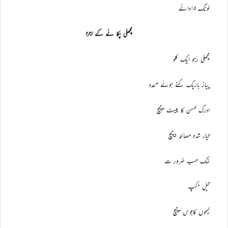
لونگ ۱۵دانے
مچھلی پکا نے کے اجزا
مچھلی رَہو ایک کلو
پیاز باریک کٹے ہوئے ۳عدد
ادرک لہسن کا پیسٹ ۴چمچ
تیار شدہ مصالحہ ۵چمچ
نمک حسب ضرور ت
تیل ۲کپ
لیموں کاجوس ۳چمچ