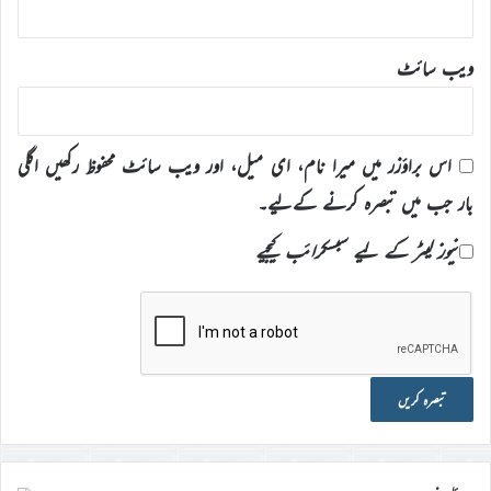
ویب‌ سائٹ
اس براؤزر میں میرا نام، ای میل، اور ویب سائٹ محفوظ رکھیں اگلی
بار جب میں تبصرہ کرنے کےلیے۔
نیوز لیٹر کے لیے سبسکرائب کیجیے