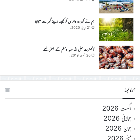
ہم نے کورونا وائرس کو کیسے اپنے گھر سے نکالا؟
21 اپریل 2020ء
آنحضرت صلی اللہ علیہ وسلم کے بعض نسخے
20 اگست 2019ء
آرکائیوز
اگست 2026
جولائی 2026
جون 2026
مئی 2026