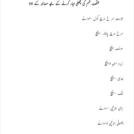
مختلف قسم کی مچھلی تیار کرنے کے لیے مصالحہ کے اجزا
ثابت سر خ مرچ گول ۳۰دانے
سرخ مرچ پاؤڈر ۲۰چمچ
سونف ۲چمچ
زیرہ سفید ۱۵چمچ
ہلدی ۱۰چمچ
نمک ۱۰چمچ
بڑی الائچی ۱۰دانے
چھوٹی الائچی ۱۵دانے