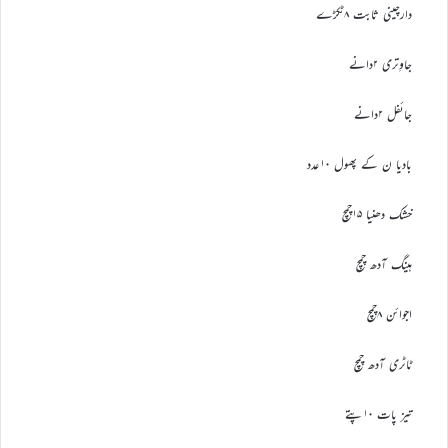
دارچینی ثابت ۸ٹکڑے
جاوِتری ۲دانے
جائفل ۲دانے
بادیا ن کے پھول ۱۰عدد
خشک دھنیا ۱۵چمچ
ہینگ آدھ چمچ
اجوائن ۸چمچ
ٹاٹری آدھ چمچ
تیز پات ۱۰پتے