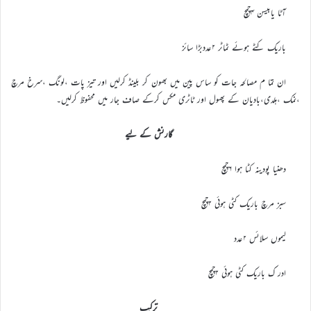
آٹا یابیسن ۴چمچ
باریک کٹے ہوئے ٹماٹر ۲عددبڑا سائز
ان تما م مصالحہ جات کو ساس پین میں بھون کر بلینڈ کرلیں اور تیز پات ،لونگ ،سرخ مرچ
،نمک ،ہلدی،بادیان کے پھول اور ٹاٹری مکس کرکے صاف جار میں محفوظ کرلیں۔
گارنش کے لیے
دھنیا پودینہ کٹا ہوا ۶چمچ
سبز مرچ باریک کٹی ہوئی ۲چمچ
لیموں سلائس ۲عدد
ادر ک باریک کٹی ہوئی ۲چمچ
ترکیب