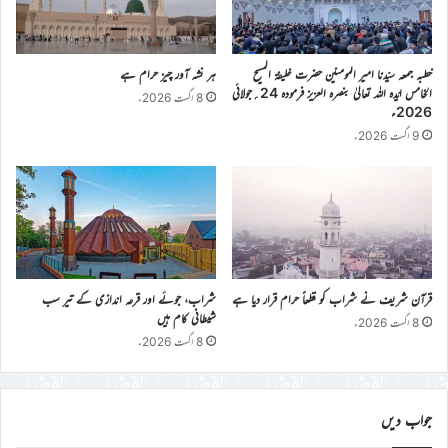
خطبہ جمعہ سیّدنا امیر المومنین حضرت خلیفۃ المسیح
ہر نشہ آور چیز حرام ہے
الخامس ایّدہ اللہ تعالیٰ بنصرہ العزیز فرمودہ 24؍جولائی
8 اگست 2026ء
2026ء
9 اگست 2026ء
قرآن شریف نے شراب کو قطعاً حرام قرار دیا ہے
شراب، جوئے اور قرعہ اندازی کے تیر سب
شیطانی کام ہیں
8 اگست 2026ء
8 اگست 2026ء
جواب دیں