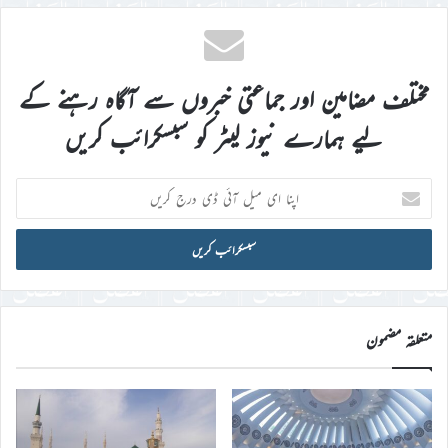
مختلف مضامین اور جماعتی خبروں سے آگاہ رہنے کے
لیے ہمارے نیوز لیٹر کو سبسکرائب کریں
اپنا
ای
میل
آئی
ڈی
درج
کریں
متعلقہ مضمون