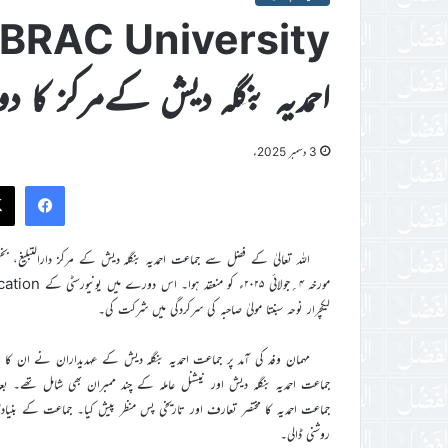
احمدیہ بنگلہ دیش کےمرکز کا دو
3 دسمبر 2025ء
ook
لیکچرار نوحہ سبنتا مولیٰ صاحبہ کی سرکردگی میں شرکت کی۔
مہمان وفد کی آمد پر جماعت احمدیہ بنگلہ دیش کے عہدیداران نے ان کا
جماعت احمدیہ بنگلہ دیش اور نیشنل عاملہ کے چند ممبران بھی شامل تھے۔ ب
جماعت احمدیہ کا مختصر تعارف اور تاریخی پس منظر پیش کیا۔ جماعت کے بنیادی 
روشنی ڈالی۔