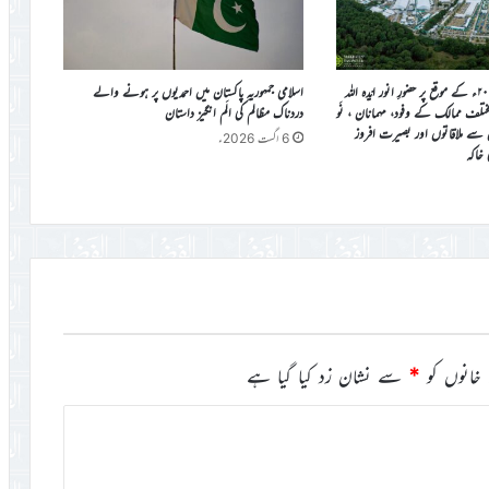
جلسہ سالانہ برطانیہ ۲۰۲۶ء کے موقع پر حضورِ انور ایّدہ الله
اسلامی جمہوریہ پاکستان میں احمدیوں پر ہونے والے
ی مختلف ممالک کے وفود، مہمانان ، نَو
دردناک مظالم کی الَم انگیز داستان
ن سے ملاقاتوں اور بصیرت افروز
6 اگست 2026ء
ی خاکہ
خانوں کو
*
سے نشان زد کیا گیا ہے