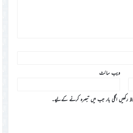
ویب‌ سائٹ
وظ رکھیں اگلی بار جب میں تبصرہ کرنے کےلیے۔