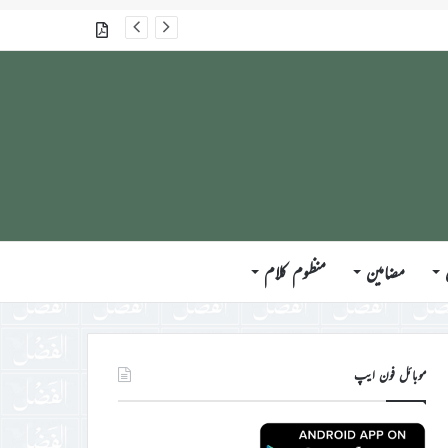
جلسہ سالانہ برطانیہ ۲۰۲۶ء کے موقع پر حضورِ انور ایّدہ الله تعالیٰ بنصرہ العزیز کی مختلف ممالک کے وفود، مہمانان ، نَو مبائعین اور نمائندگان سے ملاقاتوں اور بصیرت افروز راہنمائی کا مختصر اجمالی خاکہ
گذشتہ شمارے
مضامین
منظوم کلام
موبائل فون ایپ