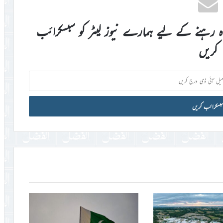
اہ رہنے کے لیے ہمارے نیوز لیٹر کو سبسکرائب
کریں