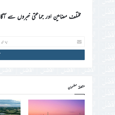
مختلف مضامین اور جماعتی خبروں سے آگ
اپنا
ای
میل
آئی
ڈی
درج
کریں
متعلقہ مضمون