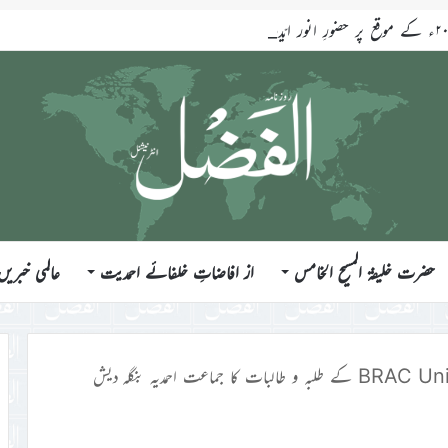
حضرت خلیفۃ المسیح الخامس
از افاضاتِ خلفائے احمدیت
عالمی خبریں
BRAC University کے طلبہ و طالبات کا جماعت احمدیہ بنگلہ دیش