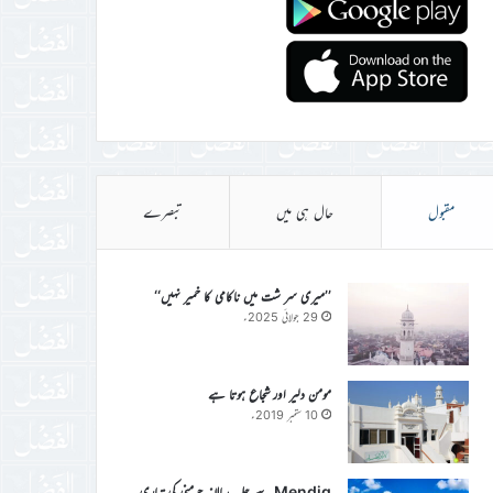
مقبول
حال ہی میں
تبصرے
’’میری سر شت میں ناکامی کا خمیر نہیں‘‘
29 جولائی 2025ء
مومن دلیر اور شجاع ہوتا ہے
10 ستمبر 2019ء
Mendig سے جلسہ سالانہ جرمنی کی تیاری