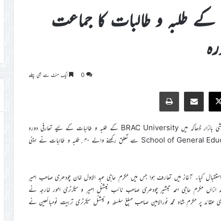
BRAC University کے طلبہ و طالبات کا جماعت
رہ
0
ایک منٹ سے بھی پہلے
Print
Share via Email
Faceb
X
اللہ تعالیٰ کے فضل سے جماعت احمدیہ بنگلہ دیش کے مرکز دارالتبلیغ، بخشی بازار ڈھاکہ میں BRAC University کے طلبہ و طالبات کے لیے تعارفی دورہ
مورخہ ۴؍جولائی ۲۰۲۵ء کو منعقد ہوا۔ اس دورے میں یونیورسٹی کے School of General Education سے تعلق رکھنے والے ۴۰؍طلبہ و طالبات نے اپنی
 استقبال کیا۔ آغاز میں تعارف ہوا جس میں مکرم حاجی عبد الاول خان چودھری صاحب امیر
عد ازاں مکرم حاجی احمد تبشیر چودھری صاحب نائب نیشنل امیر و سیکرٹری امور خارجہ نے
عقائد پر مکرم شاہ محمد نورالامین صاحب مبلغ سلسلہ و نیشنل سیکرٹری تربیت نومبائعین نے