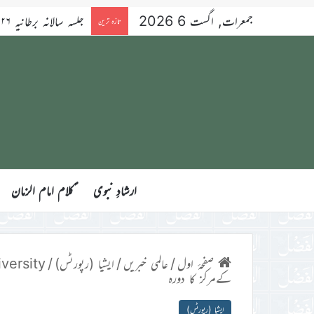
جمعرات, اگست 6 2026
تازہ ترین
ارشادِ نبوی
ؑکلام امام الزمان
صفحۂ اول
/
عالمی خبریں
/
ایشیا (رپورٹس)
/
کےمرکز کا دورہ
ایشیا (رپورٹس)