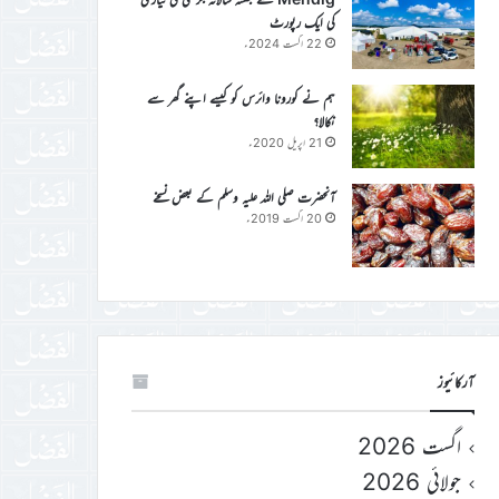
کی ایک رپورٹ
22 اگست 2024ء
ہم نے کورونا وائرس کو کیسے اپنے گھر سے
نکالا؟
21 اپریل 2020ء
آنحضرت صلی اللہ علیہ وسلم کے بعض نسخے
20 اگست 2019ء
آرکائیوز
اگست 2026
جولائی 2026