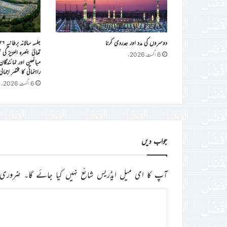
دوسروں کی مدد اور ہمدردی کرنا
تعالیٰ بنصرہ العزیز ک
6 اگست 2026ء
مبائعین اور نمائندگا
راہنمائی کا مختصر اجمال
6 اگست 2026ء
جواب دیں
آپ کا ای میل ایڈریس شائع نہیں کیا جائے گا۔
ضروری 
ت
ب
ص