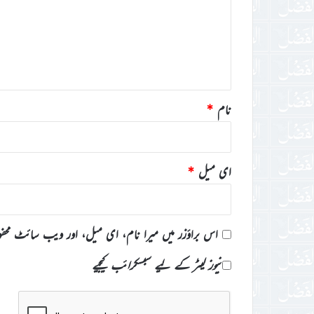
ر
ہ
*
نام
*
ای میل
*
اس براؤزر میں میرا نام، ای میل، اور ویب سائٹ محف
نیوز لیٹر کے لیے سبسکرائب کیجیے