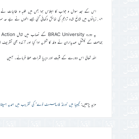
اس کے بعد سوال و جواب کا اجلاس ہوا جس میں طلبہ و طالبات نے
۷۶؍زبانوں میں شائع شدہ تراجم کی نمائش دکھائی گئی جسے انہوں نے بے حد سراہا اور اسے دنیا بھر میں اشاعت اسلام کے لیے جماعت احمدیہ کی مخلصانہ کاوش قرار دیا۔
جماعت کے نیشنل عہدیداران نے وفد کا شکریہ ادا کیا اور آئندہ بھی تشری
اللہ تعالیٰ اس دورے کے مثبت اور دیرپا ثمرات عطا فرمائے۔ آمین
مزید پڑھیں:
گیمبیا میں ’ورلڈ فارماسسٹ ڈے‘ کی تقریب میں احمدیہ ہس