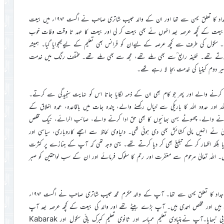
کینیا کے امیر جماعت ناصر محمود طاہر صاحب کہتے ہیں کہ ان کے آباءواجداد کا تعلق یمن سے تھا اور ان کے والد حبیب شاتری صاحب نے اگست ۱۹۸۲ء میں بیعت
بیعت کے کچھ عرصہ بعد انہوں نے بھی بیعت کر لی اور بیعت کا عہد تا وقت وفات خوب
ھے۔ سکول کی طرف سے کچھ عرصہ کے لیےان کو فرانس بھی تعلیم کے لیےبھجوایا گیا۔ ہمیشہ
کرتے تھے۔ خلیفہ رابع ؒسے بھی ملے تھے، مجھ سے بھی ملے تھے۔ مختلف رنگ میں خدمت
ر دوم کینیا کی خدمت بجا لا رہے تھے۔
 کرنے والے اور پھر جو کام بھی ان کے ذمہ لگایا جاتا اس کو نہایت سنجیدگی سے کرتے۔
ہ اور حدود اللہ کا باریکی سے خیال رکھنے والے، چندہ جات میں باقاعدہ، عمدہ اخلاق کے
کرنے والے، چھوٹے بہن بھائیوں کا بھی حق ادا کرنے والے، صائب الرائے، نیک مخلص
لیٰ نے انہیں مالی کشائش بھی دی ہوئی تھی۔ دنیاوی لحاظ سے اچھے کاروباری، سیاسی اور
پایا بلکہ اظہار کر کے تبلیغ بھی کر دیا کرتے تھے۔ یہی وجہ تھی کہ آپ کے جنازے پر کثرت
ں۔ اللہ تعالیٰ مرحوم سے مغفرت اور رحم کا سلوک فرمائے اور ان کے سب لواحقین کو صبر
آپ مورخہ ۱۰؍نومبر ۱۹۶۸ء کو زنزبار میں پیدا ہوئے۔ آپ کے آباءو اجداد کا تعلق یمن سے تھا۔ آپ کے والد مکرم محمد حبیب شاتری صاحب نے اگست ۱۹۸۲ء
ت ہیں اور مخلص احمدی ہیں۔ آپ بڑے بیٹے تھے اور والد کی بیعت کے کچھ عرصہ بعد آپ
نے بھی ۱۹۸۳ء میں بیعت کرلی اور تا دم مرگ اس بیعت کے عہد کو بخوبی نبھایا۔آپ نےبنیادی تعلیم ممباسہ اور ثانوی تعلیم کبرک ہائی سکول اور Kabarak