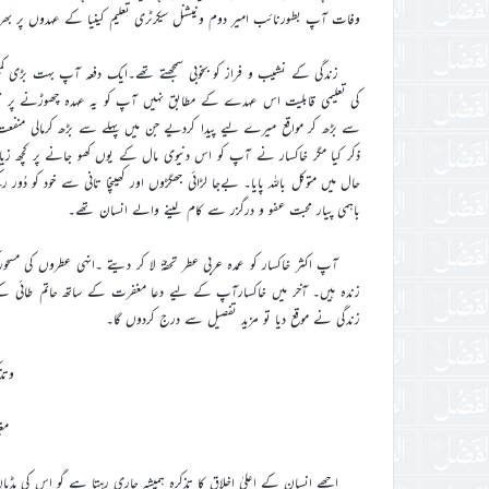
وفات آپ بطورنائب امیر دوم ونیشنل سیکرٹری تعلیم کینیا کے عہدوں پر بھر
زندگی کے نشیب و فراز کو بخوبی سمجھتے تھے۔ایک دفعہ آپ بہت بڑی ک
کی تعلیمی قابلیت اس عہدے کے مطابق نہیں آپ کو یہ عہدہ چھوڑنے پر مجبو
سے بڑھ کر مواقع میرے لیے پیدا کردیے جن میں پہلے سے بڑھ کرمالی منفعت 
ذکر کیا مگر خاکسار نے آپ کو اس دنیوی مال کے یوں کھو جانے پر کچھ زیادہ
حال میں متوکل باللہ پایا۔ بےجا لڑائی جھگڑوں اور کھینچا تانی سے خود کو دُو
باہمی پیار محبت عفو و درگزر سے کام لینے والے انسان تھے۔
آپ اکثر خاکسار کو عمدہ عربی عطر تحفۃً لا کر دیتے ۔انہی عطروں کی
زندہ ہیں۔ آخر میں خاکسارآپ کے لیے دعا مغفرت کے ساتھ حاتم طائی کے
زندگی نے موقع دیا تو مزید تفصیل سے درج کردوں گا۔
وتذ
مغی
اچھے انسان کے اعلیٰ اخلاق کا تذکرہ ہمیشہ جاری رہتا ہے گو اس کی ہڈیاں ق