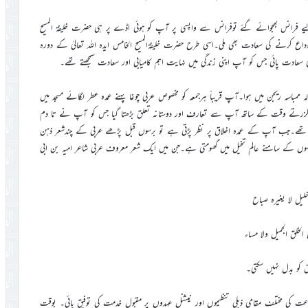
رانس بھجوائے گئے توفرانس سے واپسی پر آپ کو ہوئی اڈے پر ہی حضرت خلیفۃ المسیح
 کرنے اور الوداع کرنے کی سعادت بھی ملی۔اسی طرح حضرت خلیفۃالمسیح الخامس ایدہ اللہ تعالیٰ کے دورہ
۲۰۰ء میں ہوا جب خاکسار کا تبادلہ ممباسہ ریجن میں ہوا۔آپ قریباً ہرجمعہ کو مخصوص عربی چوغا پہنے عمدہ عطر لگائے مسجد میں
۔گزرتے وقت کے ساتھ آپ سے تعارف اور دوستانہ تعلق بڑھتا گیا جس کو آپ نے تا دم
تھے۔جب آپ کے عمدہ اخلاق پر نظر پڑتی ہے تو برسوں قبل پڑھے عربی کے چندشعر ذہن
ھوں کے سامنے عالم تخیل میں گھومتی ہے۔جن میں ایک شعر معروف عربی شاعر امیہ بن ابی
لیل لا یغیرہ صباح
الخلق الجمیل ولا مساء
 کو بدل نہیں سکتی۔
ی مختلف مقامی ذیلی تنظیموں اور نیشنل عہدوں پر مقبول خدمت کی توفیق پائی۔ بوقت