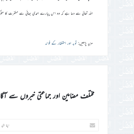
اللہ تعالیٰ سے دعا ہے کہ وہ اس پیارے احمدی بھائی سے مغفرت کا س
مزید پڑھیں:
توبہ اور استغفار کے فوائد
مختلف مضامین اور جماعتی خبروں سے آگ
اپنا
ای