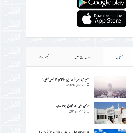
مقبول
حال ہی میں
تبصرے
’’میری سر شت میں ناکامی کا خمیر نہیں‘‘
29 جولائی 2025ء
مومن دلیر اور شجاع ہوتا ہے
10 ستمبر 2019ء
Mendig سے جلسہ سالانہ جرمنی کی تیاری