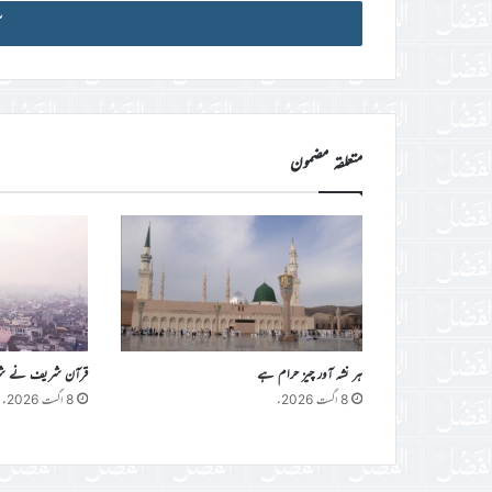
میل
آئی
ڈی
درج
کریں
متعلقہ مضمون
ہر نشہ آور چیز حرام ہے
قرآن شریف نے شراب 
8 اگست 2026ء
8 اگست 2026ء