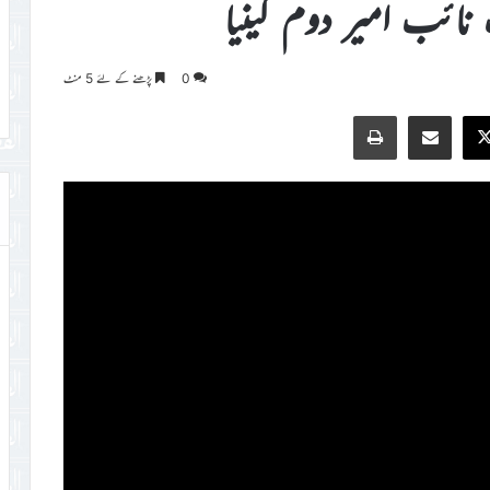
نائب امیر دوم کینیا
0
پڑھنے کے لئے 5 منٹ
Print
Share via Email
Faceb
X