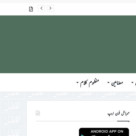
گذشتہ شمارے
مضامین
منظوم کلام
موبائل فون ایپ