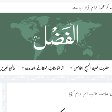
قطعاً حرام قرار دیا ہے
حضرت خلیفۃ المسیح الخامس
از افاضاتِ خلفائے احمدیت
عالمی خبریں
ی صاحب نائب امیر دوم کینیا