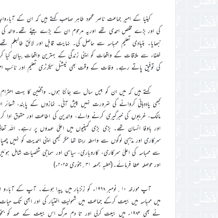
کی اور بڑے مخلص احمدی تھے اوریہ مرحوم ان کے بڑے بیٹے تھے۔والد کی 
نبھایا۔ بنیادی تعلیم ممباسہ سے حاصل کی۔ نہایت قابل اور لائق طالبعلم ت
خلفاء سے ملاقات کے واقعات کو اپنی زندگی کے بہترین واقعات بیان کیا 
کی توفیق پاتے رہے۔ وفات کے وقت بھی نیشنل سیکرٹری تعلیم اور نائب امی
کہتے ہیں کہ میں ان کو بیس سال سے جانتا ہوں۔ واقفین کا بہت احترام
کبھی یاددہانی کروانے کی ضرورت نہیں پیش آئی۔ نمازوں کے پابند، شعائر الل
مالک، غریبوں کی خبرگیری کرنے والے، والدین کی اطاعت اور حقوق ادا 
اور باوفا انسان تھے۔ بڑی بڑی کمپنیوں میں اعلیٰ عہدوں پر رہے۔ اللہ تعا
سرکاری اور مذہبی لوگوں سے واسطہ رہتا تھا مگر کبھی اپنی احمدیت کو نہیں چھ
سے ممباسہ کی اعلیٰ سرکاری، کاروباری، سیاسی اور سماجی شخصیات شامل ہوئی
اور حوصلہ عطا فرمائے۔(خطبہ جمعہ ۳۱؍جنوری ۲۰۲۵ء)
میں ممباسہ میں بیعت کرکے جماعت میں شمولیت اختیار کی اور ابھی تک حیا