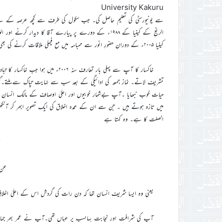
University Kakuru
سے یونیورسٹی کی تعلیم حاصل کی۔ جب سکول کی طرف سے کچھ عرصہ کے لیے ف
الربعؒ کے کینیا کے ۱۹۸۸ء کے دورے پر پیارے آقا کا دیدار
کینیا ۲۰۰۵ء کے دوران حضورِ انور سے ممباسہ میں مع فیملی ملاقات کرنے کی بھی سعادت پائی جس کو آپ اپنی زندگی میں نہایت اہم کامیابی اور سعادت سمجھتے تھے۔
خاکسار کا آپ سے پہلی بار تعارف سنہ ۶
تشریف لاتے۔ نماز جمعہ کی ادائیگی کے بعد سب سے نہایت تپاک سے ملتے
حیات خوب نبھایا ۔آپ بےشمار خوبیوں اور اعلیٰ اوصاف کے مالک انسان 
میں تازہ ہوتے ہیں ۔ جن سے ان کے عمدہ اخلاق کی ایک تصویر ابھر کر آنک
الصلت کا ہے۔ وہ کہتا ہے
خ
عن 
یعنی وہ ایسا شریف انسان تھا کہ دن رات کی گردش اس کے اعلیٰ اخلاق
آپ کی شرافت اور نجابت یہاںسب پر عیاں تھی۔آپ نے عمر بھر جماعت ک