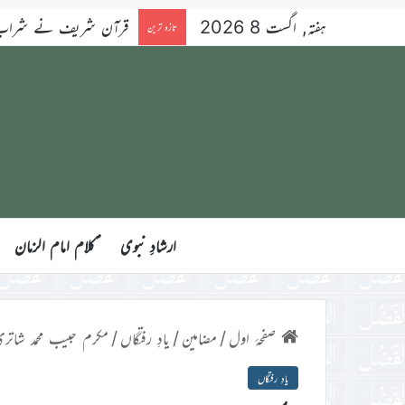
ہفتہ, اگست 8 2026
قرآن شریف نے شراب کو 
تازہ ترین
ارشادِ نبوی
ؑکلام امام الزمان
صفحۂ اول
/
مضامین
/
یادِ رفتگاں
/
مکرم حبیب محمد شاتر
یادِ رفتگاں