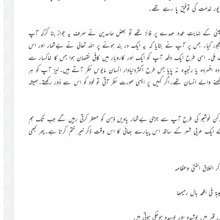
پور خدمت کی توفیق پا رہے تھے۔
مپنی کے نہایت عمدہ عہدے پر فائز تھے تو بعض حاسدین نے صرف یہ جواز بنا کرکہ آپ
ر کیا۔ جس پر آپ نے بتایا کہ یہ ایک در بند ہونے پر اللہ تعالیٰ نے بےشمار اور اس
ملی۔ اسی طرح ایک دفعہ آپ کو ایک اَور کاروبار میں کافی نقصان ہوا جس کا خاکسار سے
 افسردہ یا رنجیدہ نہ پایا جس طرح اکثردنیادار انسان مایوس نظر آتے ہیں۔نیز آپ کو ہر
ر رکھنے والے انسان تھے۔اگر کہیں پر ایسی صورت نظر آتی تو خود کو اس سے دُور رکھتے۔ہمیشہ
 مسحورکن خوشبو کی طرح آپ سے جڑی بےشمار یادیں ذہن کو معطر کرتی رہیں گے جب تک ہم
 ایک عربی شعر کے ساتھ اس پیارے بھائی کا اس وقت ذکر خیر ختم کرتا ہے۔پھر کبھی
کر اخلاق الفتی وعظامہ
بۃ فی اللحد بال رمیمھا
بر میں پوشیدہ اور بوسیدہ ہوچکی ہوتی ہیں