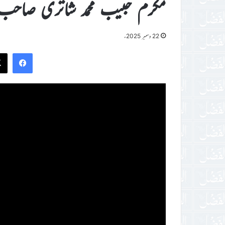
مکرم حبیب محمد شاتری صاحب 
22 دسمبر 2025ء
ook