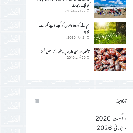
کی ایک رپورٹ
22 اگست 2024ء
ہم نے کورونا وائرس کو کیسے اپنے گھر سے
نکالا؟
21 اپریل 2020ء
آنحضرت صلی اللہ علیہ وسلم کے بعض نسخے
20 اگست 2019ء
آرکائیوز
اگست 2026
جولائی 2026