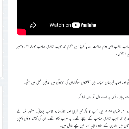
ہمارے نہایت مخلص عرب احمدی پیارے بھائی مکرم حبیب محمد شاتری صاحب نائب امیر دوم جماعت احمدیہ کینیا ابن مکرم محمد حبیب شاتری صاحب مورخہ ۲۶؍دسمبر
 اور احمدیہ قبرستان ممباسہ میں سینکڑوں سوگواران کی موجودگی میں تدفین عمل میں آئی۔
 پیارا، اُسی پہ اے دل تو جاں فدا کر
حضرت خلیفۃالمسیح الخامس ایدہ اللہ تعالیٰ بنصرہ العزیز نے خطبہ جمعہ فرمودوہ ۳۱؍جنوری ۲۰۲۵ء میں آپ کا ذکر خیر فرمایا اور نماز جنازہ غائب پڑھائی۔ حضورِ انور نے
 ہے جو محمد حبیب شاتری صاحب کے بیٹے تھے۔ یہ عرب نژاد تھے۔ ان کی گذشتہ دنوں چھپن
ے۔ پسماندگان میں والدین کے علاوہ اہلیہ اور تین بچے شامل ہیں۔