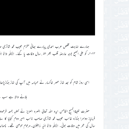
۲۰۲۴ء کو علی الصبح بوجہ عارضہ قلب بعمر ۵۶؍سال وفات پا گئے۔ اِنَّالِلّٰہِ وَاِنَّا اِلَیْہِ رَاجِعُوْنَ۔
اسی روز شام کو بعد نماز عصر خاکسار نے ممباسہ میں آپ کی نماز جنازپڑھائی
بلانے والا ہے سب سے
فرمایا: دوسرا جنازہ غائب حبیب محمد شاتری صاحب نائب امیر دوم کینیا کا
سال کی عمر میں وفات ہوئی۔ اِنَّالِلّٰہِ وَاِنَّا اِلَیْہِ رَاجِعُوْنَ۔مرحوم موصی تھ