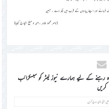
لوک فرمائے اور اپنے پیاروں کے قرب میں جگہ دے ۔ آمین
(ناصر محمود طاہر ۔امیر و مبلغ انچارج کینیا)
اہ رہنے کے لیے ہمارے نیوز لیٹر کو سبسکرائب
کریں