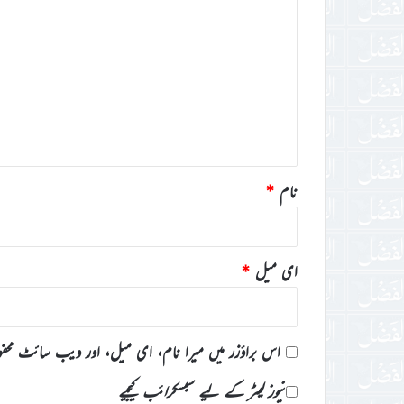
ب
ص
ر
ہ
*
نام
*
ای میل
*
اس براؤزر میں میرا نام، ای میل، اور ویب سائٹ محف
نیوز لیٹر کے لیے سبسکرائب کیجیے