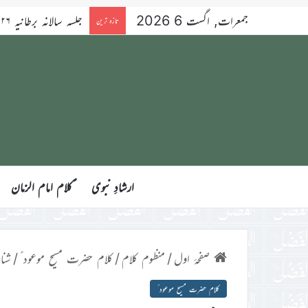
جمعرات, اگست 6 2026
تازہ ترین
ارشادِ نبوی
ؑکلام امام الزمان
صفحۂ اول
/
منظوم کلام
/
کلام حضرت مسیح موعود ؑ
/
شنا
کلام حضرت مسیح موعود ؑ