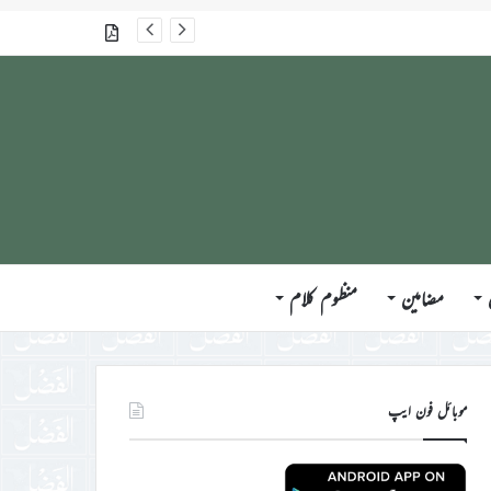
جلسہ سالانہ برطانیہ ۲۰۲۶ء کے موقع پر حضورِ انور ایّدہ الله تعالیٰ بنصرہ العزیز کی مختلف ممالک کے وفود، مہمانان ، نَو مبائعین اور نمائندگان سے ملاقاتوں اور بصیرت افروز راہنمائی کا مختصر اجمالی خاکہ
گذشتہ شمارے
مضامین
منظوم کلام
موبائل فون ایپ