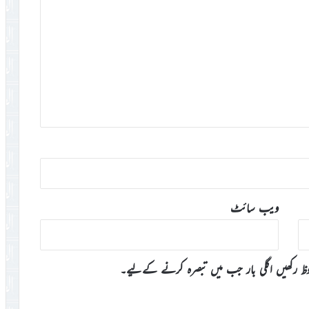
ویب‌ سائٹ
وظ رکھیں اگلی بار جب میں تبصرہ کرنے کےلیے۔