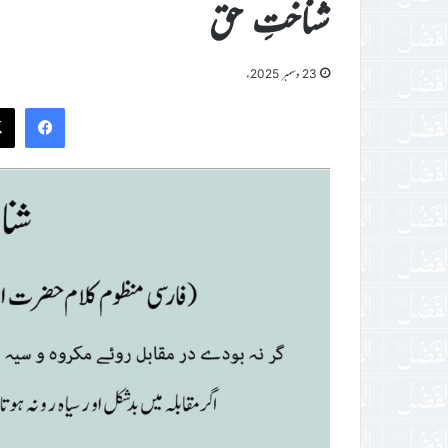
شناختِ حق
23 دسمبر 2025ء
ook