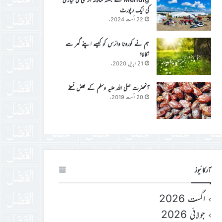
کی ایک رپورٹ
22 اگست 2024ء
ہم نے کورونا وائرس کو کیسے اپنے گھر سے
نکالا؟
21 اپریل 2020ء
آنحضرت صلی اللہ علیہ وسلم کے بعض نسخے
20 اگست 2019ء
آرکائیوز
اگست 2026
جولائی 2026