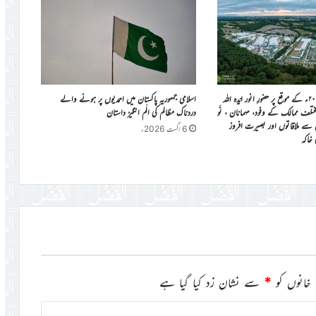
جلسہ سالانہ برطانیہ ۲۰۲۶ء کے موقع پر حضورِ انور ایّدہ الله
اسلامی جمہوریہ پاکستان میں احمدیوں پر ہونے والے
ی مختلف ممالک کے وفود، مہمانان ، نَو
دردناک مظالم کی الَم انگیز داستان
ن سے ملاقاتوں اور بصیرت افروز
6 اگست 2026ء
ی خاکہ
خانوں کو
*
سے نشان زد کیا گیا ہے