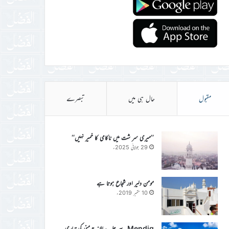
مقبول
حال ہی میں
تبصرے
’’میری سر شت میں ناکامی کا خمیر نہیں‘‘
29 جولائی 2025ء
مومن دلیر اور شجاع ہوتا ہے
10 ستمبر 2019ء
Mendig سے جلسہ سالانہ جرمنی کی تیاری