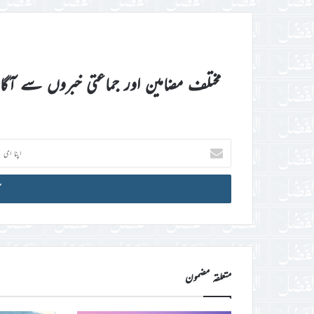
مختلف مضامین اور جماعتی خبروں سے آگ
اپنا
ای
میل
آئی
ڈی
درج
کریں
متعلقہ مضمون