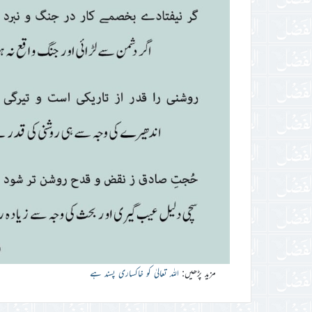
مزید پڑھیں:
اللہ تعالیٰ کو خاکساری پسند ہے