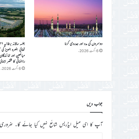
دوسروں کی مدد اور ہمدردی کرنا
تعالیٰ بنصرہ العزیز ک
6 اگست 2026ء
مبائعین اور نمائندگا
راہنمائی کا مختصر اجمال
6 اگست 2026ء
جواب دیں
آپ کا ای میل ایڈریس شائع نہیں کیا جائے گا۔
ضروری 
ت