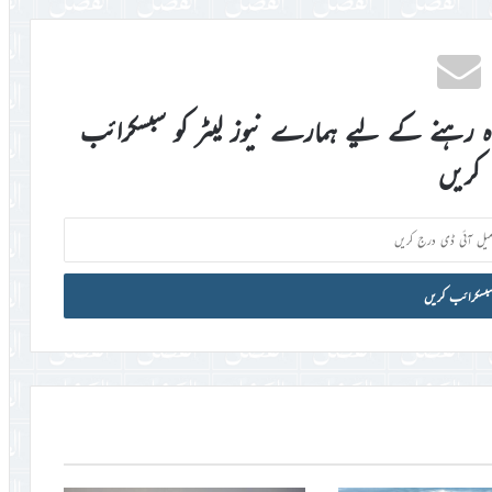
اہ رہنے کے لیے ہمارے نیوز لیٹر کو سبسکرائب
کریں