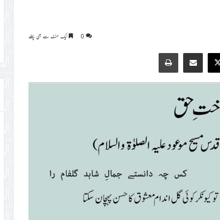
0
ایک منٹ سے بھی پہلے
Print
Share via Email
Faceb
X