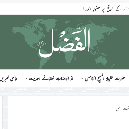
حضرت خلیفۃ المسیح الخامس
از افاضاتِ خلفائے احمدیت
عالمی خبریں
ختِ حق