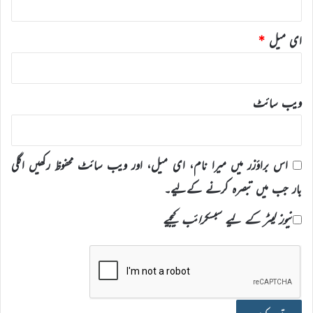
ای میل
*
ویب‌ سائٹ
اس براؤزر میں میرا نام، ای میل، اور ویب سائٹ محفوظ رکھیں اگلی
بار جب میں تبصرہ کرنے کےلیے۔
نیوز لیٹر کے لیے سبسکرائب کیجیے