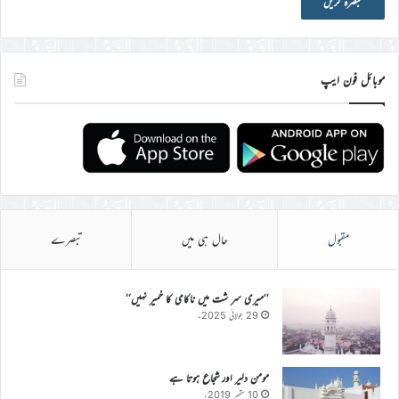
موبائل فون ایپ
مقبول
حال ہی میں
تبصرے
’’میری سر شت میں ناکامی کا خمیر نہیں‘‘
29 جولائی 2025ء
مومن دلیر اور شجاع ہوتا ہے
10 ستمبر 2019ء