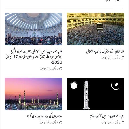
اللہ تعالیٰ کے نزدیک پسندیدہ اعمال
خطبہ جمعہ سیّدنا امیر المومنین حضرت خلیفۃ المسیح
الخامس ایّدہ اللہ تعالیٰ بنصرہ العزیز فرمودہ 17؍جولائی
7 اگست 2026ء
2026ء
7 اگست 2026ء
دنیائے احمدیت میں آئندہ ہفتہ
دوسروں کی مدد اور ہمدردی کرنا
7 اگست 2026ء
6 اگست 2026ء