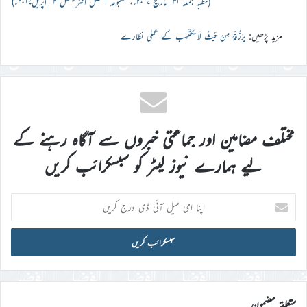
(خطبہ جمعہ ۳۱؍مارچ ۲۰۱۷ء، مطبوعہ الفضل انٹرنیشنل۲۱؍اپریل۲۰۱۷ء)
مزید پڑھیں:
یَرْزُقْہُ مِنْ حَیْثُ لَا یَحْتَسِب کے عملی نظارے
مختلف مضامین اور جماعتی خبروں سے آگاہ رہنے کے
لیے ہمارے نیوز لیٹر کو سبسکرائب کریں
اپنا
ای
میل
آئی
ڈی
درج
کریں
متعلقہ مضمون