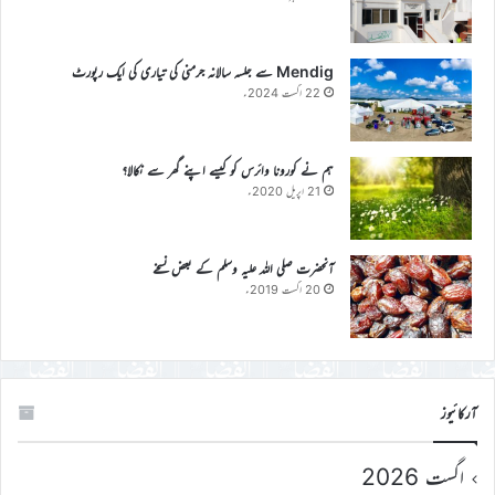
Mendig سے جلسہ سالانہ جرمنی کی تیاری کی ایک رپورٹ
22 اگست 2024ء
ہم نے کورونا وائرس کو کیسے اپنے گھر سے نکالا؟
21 اپریل 2020ء
آنحضرت صلی اللہ علیہ وسلم کے بعض نسخے
20 اگست 2019ء
آرکائیوز
اگست 2026