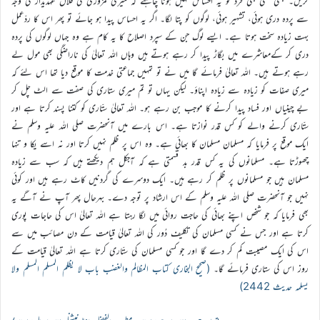
کریں۔ کبھی کسی بھی فرد کو یہ احساس نہیں ہونا چاہئے کہ میری کمزوری کی فلاں عہدیدار کی وجہ
سے پردہ دری ہوئی، تشہیر ہوئی، لوگوں کو پتا لگا۔ اگر یہ احساس پیدا ہو جائے تو پھر اس کا ردّعمل
بہت زیادہ سخت ہوتا ہے۔ ایسے لوگ جن کے سپرد اصلاح کا یہ کام ہے وہ جہاں لوگوں کی پردہ
دری کر کےمعاشرے میں بگاڑ پیدا کر رہے ہوتے ہیں وہاں اللہ تعالیٰ کی ناراضگی بھی مول لے
رہے ہوتے ہیں۔ اللہ تعالیٰ فرمائے گا میں نے تو تمہیں جماعتی خدمت کا موقع دیا تھا اس لئے کہ
میری صفات کو زیادہ سے زیادہ اپناؤ۔ لیکن یہاں تو تم میری ستاری کی صفت سے الٹ چل کر
بے چینیاں اور فساد پیدا کرنے کا موجب بن رہے ہو۔ اللہ تعالیٰ ستّاری کو کتنا پسند کرتا ہے اور
ستّاری کرنے والے کو کس قدر نوازتا ہے۔ اس بارے میں آنحضرت صلی اللہ علیہ وسلم نے
ایک موقع پر فرمایا کہ مسلمان مسلمان کا بھائی ہے۔ وہ اس پر ظلم نہیں کرتا اور نہ اسے یکا و تنہا
چھوڑتا ہے۔ مسلمانوں کی یہ کس قدر بد قسمتی ہے کہ آجکل ہم دیکھتے ہیں کہ سب سے زیادہ
مسلمان ہیں جو مسلمانوں پر ظلم کر رہے ہیں۔ ایک دوسرے کی گردنیں کاٹ رہے ہیں اور کوئی
نہیں جو آنحضرت صلی اللہ علیہ وسلم کے اس ارشاد پر توجہ دے۔ بہرحال پھر آپ نے آگے یہ
بھی فرمایا کہ جو شخص اپنے بھائی کی حاجت روائی میں لگا رہتا ہے اللہ تعالیٰ اس کی حاجات پوری
کرتا ہے اور جس نے کسی مسلمان کی تکلیف دُور کی اللہ تعالیٰ قیامت کے دن مصائب میں سے
اس کی ایک مصیبت کم کر دے گا اور جو کسی مسلمان کی ستّاری کرتا ہے اللہ تعالیٰ قیامت کے
روز اس کی ستاری فرمائے گا۔
(صحیح البخاری کتاب المظالم والغضب باب لا یظلم المسلم المسلم ولا
یسلمہ حدیث 2442)