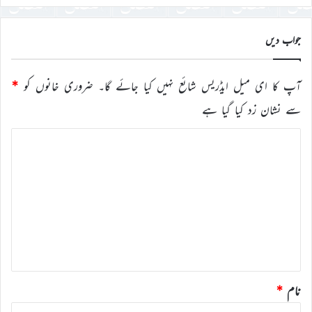
جواب دیں
آپ کا ای میل ایڈریس شائع نہیں کیا جائے گا۔
ضروری خانوں کو
*
سے نشان زد کیا گیا ہے
ت
ب
ص
ر
ہ
*
نام
*