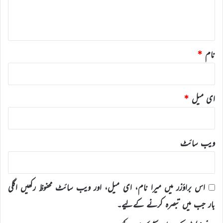
ہ
*
نام
*
ای میل
*
ویب‌ سائٹ
اس براؤزر میں میرا نام، ای میل، اور ویب سائٹ محفوظ رکھیں اگلی
بار جب میں تبصرہ کرنے کےلیے۔