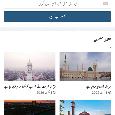
اپنا
ای
میل
آئی
ڈی
درج
کریں
متعلقہ مضمون
ہر نشہ آور چیز حرام ہے
قرآن شریف نے شراب کو قطعاً حرام قرار دیا ہے
8 اگست 2026ء
8 اگست 2026ء