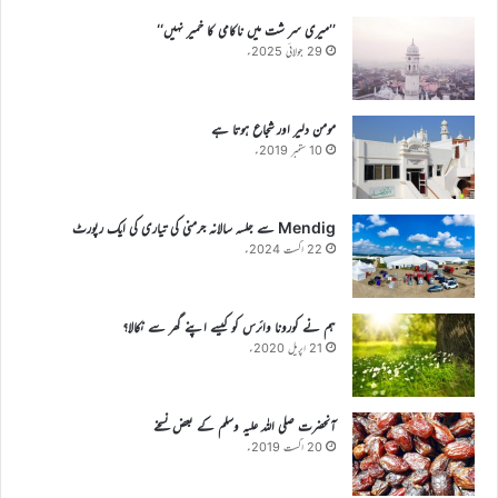
’’میری سر شت میں ناکامی کا خمیر نہیں‘‘
29 جولائی 2025ء
مومن دلیر اور شجاع ہوتا ہے
10 ستمبر 2019ء
Mendig سے جلسہ سالانہ جرمنی کی تیاری کی ایک رپورٹ
22 اگست 2024ء
ہم نے کورونا وائرس کو کیسے اپنے گھر سے نکالا؟
21 اپریل 2020ء
آنحضرت صلی اللہ علیہ وسلم کے بعض نسخے
20 اگست 2019ء