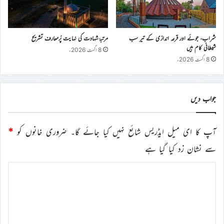
شراب، جوئے اور قرعہ اندازی کے تیر سب
مرتبۂ شہادت کی نہایت پُرمعارف تشریح
شیطانی کام ہیں
8 اگست 2026ء
8 اگست 2026ء
جواب دیں
آپ کا ای میل ایڈریس شائع نہیں کیا جائے گا۔
ضروری خانوں کو
*
سے نشان زد کیا گیا ہے
ت
ب
ص
ر