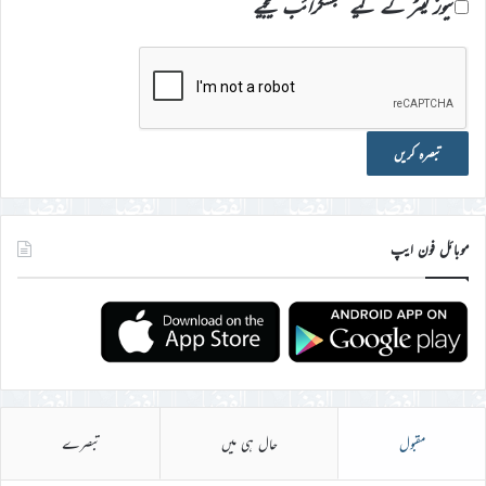
نیوز لیٹر کے لیے سبسکرائب کیجیے
موبائل فون ایپ
مقبول
حال ہی میں
تبصرے