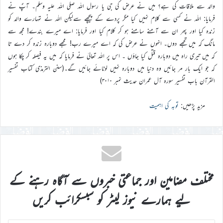
والد سے ملاقات کی ہے؟ میں نے عرض کی جی یا رسول اللہ صلی اللہ علیہ وسلم۔ آپؐ نے
فرمایا: اللہ نے کسی سے کلام نہیں کیا مگر پردے کے پیچھے سےلیکن اللہ نے تمہارے والد کو
زندہ کیا اور پھر ان سے آمنے سامنے ہو کر کلام کیا اور فرمایا: اے میرے بندے! مجھ سے
مانگ کہ میں تجھے دوں۔ انہوں نے عرض کی کہ اے میرے رب! مجھے دوبارہ زندہ کر دے تا
کہ میں تیری راہ میں دوبارہ قتل کیا جاؤں ۔ اس پر اللہ تعالیٰ نے فرمایا کہ میں یہ فیصلہ کر چکا ہوں
کہ جو ایک بار مر جائیں وہ دنیا میں دوبارہ نہیں لوٹائے جائیں گے۔(سنن الترمذی کتاب تفسیر
القرآن باب تفسیر سورہ آل عمران حدیث نمبر ۳۰۱۰)
مزید پڑھیں:
توبہ کی اہمیت
مختلف مضامین اور جماعتی خبروں سے آگاہ رہنے کے
لیے ہمارے نیوز لیٹر کو سبسکرائب کریں