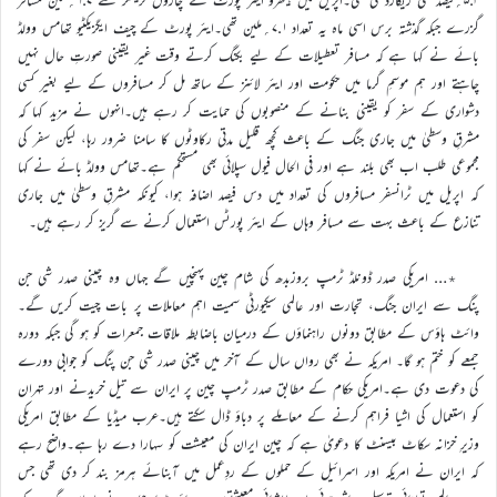
گزرے جبکہ گذشتہ برس اسی ماہ یہ تعداد ۷.۱؍ملین تھی۔ایئر پورٹ کے چیف ایگزیکٹیو تھامس وولڈ
بائے نے کہا ہے کہ مسافر تعطیلات کے لیے بکنگ کرتے وقت غیر یقینی صورتِ حال نہیں
چاہتے اور ہم موسمِ گرما میں حکومت اور ایئر لائنز کے ساتھ مل کر مسافروں کے لیے بغیر کسی
دشواری کے سفر کو یقینی بنانے کے منصوبوں کی حمایت کر رہے ہیں۔انہوں نے مزید کہا کہ
مشرقِ وسطیٰ میں جاری جنگ کے باعث کچھ قلیل مدتی رکاوٹوں کا سامنا ضرور رہا، لیکن سفر کی
مجموعی طلب اب بھی بلند ہے اور فی الحال فیول سپلائی بھی مستحکم ہے۔تھامس وولڈ بائے نے کہا
کہ اپریل میں ٹرانسفر مسافروں کی تعداد میں دس فیصد اضافہ ہوا، کیونکہ مشرقِ وسطیٰ میں جاری
تنازع کے باعث بہت سے مسافر وہاں کے ایئر پورٹس استعمال کرنے سے گریز کر رہے ہیں۔
٭… امریکی صدر ڈونلڈ ٹرمپ بروزبدھ کی شام چین پہنچیں گے جہاں وہ چینی صدر شی جن
پنگ سے ایران جنگ، تجارت اور عالمی سیکیورٹی سمیت اہم معاملات پر بات چیت کریں گے۔
وائٹ ہاؤس کے مطابق دونوں راہنماؤں کے درمیان باضابطہ ملاقات جمعرات کو ہو گی جبکہ دورہ
جمعے کو ختم ہو گا۔ امریکہ نے بھی رواں سال کے آخر میں چینی صدر شی جن پنگ کو جوابی دورے
کی دعوت دی ہے۔امریکی حکام کے مطابق صدر ٹرمپ چین پر ایران سے تیل خریدنے اور تہران
کو استعمال کی اشیا فراہم کرنے کے معاملے پر دباؤ ڈال سکتے ہیں۔عرب میڈیا کے مطابق امریکی
وزیرِ خزانہ سکاٹ بیسنٹ کا دعویٰ ہے کہ چین ایران کی معیشت کو سہارا دے رہا ہے۔واضح رہے
کہ ایران نے امریکہ اور اسرائیل کے حملوں کے ردِعمل میں آبنائے ہرمز بند کر دی تھی جس