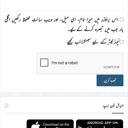
اس براؤزر میں میرا نام، ای میل، اور ویب سائٹ محفوظ رکھیں اگلی
بار جب میں تبصرہ کرنے کےلیے۔
نیوز لیٹر کے لیے سبسکرائب کیجیے
موبائل فون ایپ