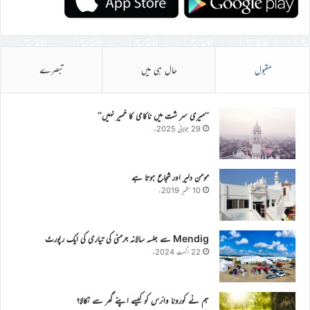
مقبول
حال ہی میں
تبصرے
’’میری سر شت میں ناکامی کا خمیر نہیں‘‘
29 جولائی 2025ء
مومن دلیر اور شجاع ہوتا ہے
10 ستمبر 2019ء
Mendig سے جلسہ سالانہ جرمنی کی تیاری کی ایک رپورٹ
22 اگست 2024ء
ہم نے کورونا وائرس کو کیسے اپنے گھر سے نکالا؟