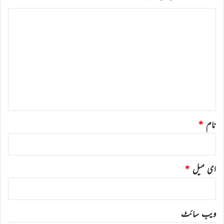
ت
ب
ص
ر
ہ
*
نام
*
ای میل
*
ویب‌ سائٹ