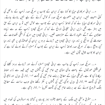
٭… ایرانی سرکاری میڈیا کا کہنا ہے کہ ایران کے جواب پر امریکی صدر ٹرمپ کے ردّعمل کی
کوئی اہمیت نہیں۔ ایران میں منصوبے امریکی صدر کو خوش کرنے کے لیے نہیں بنائے جاتے۔
ایرانی سرکاری میڈیا نے کہا کہ ڈونلڈ ٹرمپ ایران کے جواب سے خوش نہیں تو یہ ایران کے حق
میں بہتر ہے۔قبل ازیں ایرانی سیکیورٹی ذرائع نے کہا کہ امریکی تجاویز ٹرمپ کے حد سے زیادہ
مطالبوں کے آگے ہتھیار ڈالنے کے مترادف تھیں۔ ایرانی تجاویز میں امریکہ کو جنگی نقصانات کے
معاوضے کی ادائیگی پر زور دیا، ایرانی تجاویز میں آبنائے ہرمز پر ایران کی خودمختاری پر بھی زور دیا
گیا۔واضح رہے کہ امریکی صدر ڈونلڈ ٹرمپ نے ایران کے جواب کو مسترد کرتے ہوئے کہا ہے کہ
ایران کا جواب قابلِ قبول نہیں ہے۔
٭… امریکی صدر ٹرمپ کی جانب سے ایرانی تجاویز مسترد کرنے اور آبنائے ہرمز کھلنے کی
غیریقینی صورتحال کے باعث عالمی منڈی میں خام تیل کی قیمتوں میں تین فیصد سے زائد اضافہ
ریکارڈ کیا گا ہے۔غیرملکی میڈیا کے مطابق برینٹ خام تیل کی قیمت ۱۰۴؍ڈالر فی بیرل اور ڈبلیو ٹی
آئی کی قیمت ۹۹؍ڈالر فی بیرل ہوگئی۔تیل کی قیمتوں پر نظر رکھنے والی ویب سائٹ کے مطابق
جنگ شروع ہونے کے بعد برینٹ خام تیل کی قیمت تقریباً ۲۰؍ڈالر بڑھی ہے۔
٭… مشرقِ وسطیٰ میں جنگ کے باعث ہیتھرو ایئر پورٹ پر گذشتہ ماہ مسافروں کی تعداد میں
۵.۳؍فیصد کمی ریکارڈ کی گئی۔اپریل میں ہیتھرو ایئر پورٹ کے چاروں ٹرمینلز سے ۶.۷؍ملین مسافر