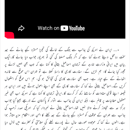
٭… ایران نے امریکہ کی جانب سے جنگ کے خاتمے کی تجویز مسترد کیے جانے کے بعد
سخت ردِعمل دیتے ہوئے کہا ہے کہ اگر جنگ مسلط کی گئی تو بھرپور جواب دیا جائے گا۔ایک
بیان میں ایرانی وزارتِ خارجہ کے ترجمان اسماعیل بقائی کا کہنا ہے کہ جب بھی ہمیں لڑنے پر
مجبور کیا جائے گا، ہم لڑیں گے، سفارت کاری کا راستہ کھلا ہے تو تہران اس موقع سے فائدہ
اٹھانے کے لیے تیار ہے، جب بھی سفارت کاری کی گنجائش ہو گی، ہم اس موقع کو استعمال
کریں گے۔اسماعیل بقائی نے کہا کہ سفارت کاری کے بھی اپنے اصول ہوتے ہیں اور ایران ہر
فیصلہ اپنے قومی مفادات کو سامنے رکھ کر کرے گا۔ایرانی ترجمان کا کہنا ہے کہ امریکہ اب بھی غیر
معقول مطالبات پر قائم ہے، جبکہ ایران کی جانب سے اتوار کو پاکستان کے ذریعے بھیجا گیا جواب
ہرگز حد سے تجاوز کرنے والا نہیں تھا۔اسماعیل بقائی نے خبردار کیا کہ امریکی صدر ٹرمپ کی
جانب سے تہران کے مؤقف کو مسترد کیے جانے کے بعد خطے کا امن اور استحکام مزید متاثر ہوا
ہے۔انہوں نے کہا کہ موجودہ صورتِ حال نے پورے خطے کی سلامتی کو خطرے میں ڈال دیا
ہے، جبکہ ایران اپنے عوام کے مفادات کے تحفظ کے لیے ہر ممکن اقدام کرے گا۔