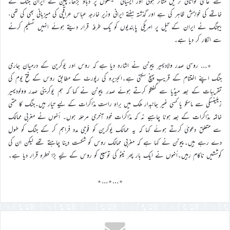
سے عالمی توانائی ترسیل متاثر ہوئی اور ایشیائی معیشتوں پر دباؤ بڑھا۔چین نے ایران جنگ کے
خاتمے کی خواہش ظاہر کی ہے اور گذشتہ ہفتے ایرانی وزیرِ خارجہ عباس عراقچی کی میزبانی بھی کی تھی،
بیجنگ نے ایران کے تیل پر امریکی پابندیوں کو یک طرفہ قرار دیتے ہوئے انہیں تسلیم کرنے
سے انکار کر دیا ہے۔
٭… روسی صدر ولادیمیر پیوٹن نے اشارہ دیا ہے کہ روس اور یوکرین کے درمیان جاری
جنگ اپنے اختتام کے قریب پہنچ سکتی ہے۔الجزیرہ کی رپورٹ کے مطابق روس کے فتحِ یوم کی
تقریبات کے بعد میڈیا سے گفتگو کرتے ہوئے صدر پیوٹن نے کہا کہ ہم یوکرینی صدر وولودیمیر
زیلینسکی سے ماسکو یا کسی غیر جانبدار ملک میں براہِ راست مذاکرات کے لیے تیار ہیں۔جنگ کا حتمی
خاتمہ مذاکرات کے بعد ہونا چاہیے نہ کہ مذاکرات خود آخری مرحلہ ہوں۔ اُنہوں نے مغربی ممالک
سے متعلق دعویٰ کرتے ہوئے کہا کہ یہ ممالک یوکرین کو فوجی مدد فراہم کر کے جنگ کو طول
دے رہے ہیں۔پیوٹن نے کہا ہے کہ مغربی ممالک روس کو شکست دینا چاہتے تھے لیکن ان کی
کوششیں ناکام رہیں۔اُنہوں نے ایک بار پھر نیٹو کی توسیع کو روس کے لیے بڑا خطرہ قرار دیا ہے۔
٭…٭…٭