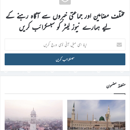
مختلف مضامین اور جماعتی خبروں سے آگاہ رہنے کے
لیے ہمارے نیوز لیٹر کو سبسکرائب کریں
اپنا
ای
میل
آئی
ڈی
درج
کریں
متعلقہ مضمون