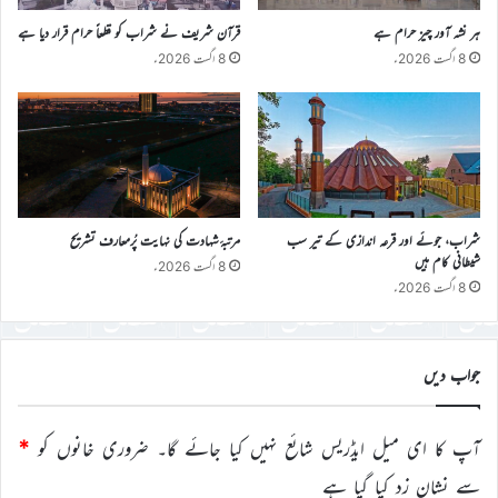
ہر نشہ آور چیز حرام ہے
قرآن شریف نے شراب کو قطعاً حرام قرار دیا ہے
8 اگست 2026ء
8 اگست 2026ء
شراب، جوئے اور قرعہ اندازی کے تیر سب
مرتبۂ شہادت کی نہایت پُرمعارف تشریح
شیطانی کام ہیں
8 اگست 2026ء
8 اگست 2026ء
جواب دیں
آپ کا ای میل ایڈریس شائع نہیں کیا جائے گا۔
ضروری خانوں کو
*
سے نشان زد کیا گیا ہے